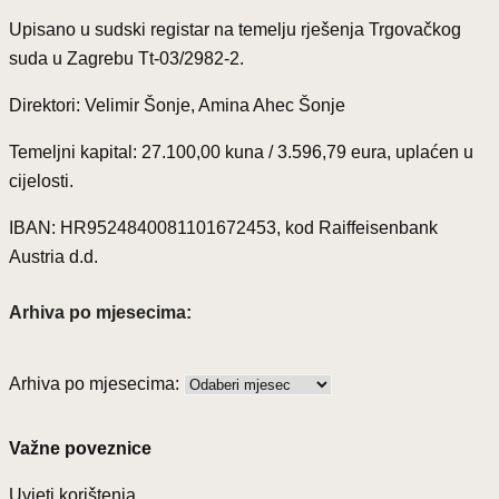
Upisano u sudski registar na temelju rješenja Trgovačkog
suda u Zagrebu Tt-03/2982-2.
Direktori: Velimir Šonje, Amina Ahec Šonje
Temeljni kapital: 27.100,00 kuna / 3.596,79 eura, uplaćen u
cijelosti.
IBAN: HR9524840081101672453, kod Raiffeisenbank
Austria d.d.
Arhiva po mjesecima:
Arhiva po mjesecima:
Važne poveznice
Uvjeti korištenja