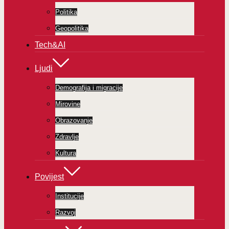
Politika
Geopolitika
Tech&AI
Ljudi
Demografija i migracije
Mirovine
Obrazovanje
Zdravlje
Kultura
Povijest
Institucije
Razvoj