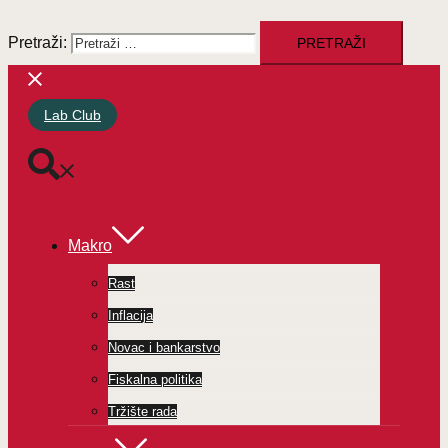
Pretraži:
Lab Club
Makro
Rast
Inflacija
Novac i bankarstvo
Fiskalna politika
Tržište rada