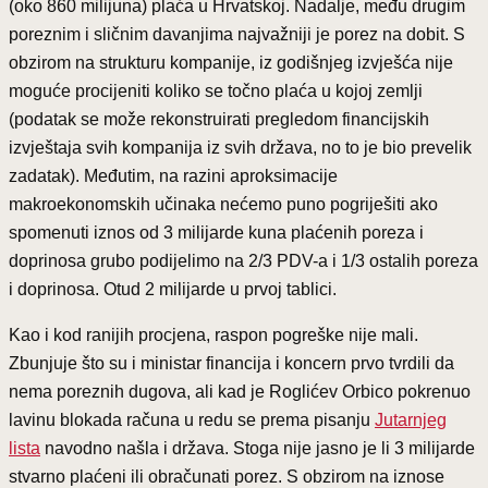
(oko 860 milijuna) plaća u Hrvatskoj. Nadalje, među drugim
poreznim i sličnim davanjima najvažniji je porez na dobit. S
obzirom na strukturu kompanije, iz godišnjeg izvješća nije
moguće procijeniti koliko se točno plaća u kojoj zemlji
(podatak se može rekonstruirati pregledom financijskih
izvještaja svih kompanija iz svih država, no to je bio prevelik
zadatak). Međutim, na razini aproksimacije
makroekonomskih učinaka nećemo puno pogriješiti ako
spomenuti iznos od 3 milijarde kuna plaćenih poreza i
doprinosa grubo podijelimo na 2/3 PDV-a i 1/3 ostalih poreza
i doprinosa. Otud 2 milijarde u prvoj tablici.
Kao i kod ranijih procjena, raspon pogreške nije mali.
Zbunjuje što su i ministar financija i koncern prvo tvrdili da
nema poreznih dugova, ali kad je Roglićev Orbico pokrenuo
lavinu blokada računa u redu se prema pisanju
Jutarnjeg
lista
navodno našla i država. Stoga nije jasno je li 3 milijarde
stvarno plaćeni ili obračunati porez. S obzirom na iznose