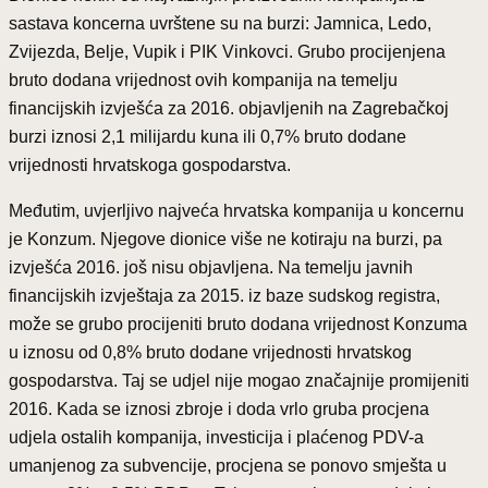
sastava koncerna uvrštene su na burzi: Jamnica, Ledo,
Zvijezda, Belje, Vupik i PIK Vinkovci. Grubo procijenjena
bruto dodana vrijednost ovih kompanija na temelju
financijskih izvješća za 2016. objavljenih na Zagrebačkoj
burzi iznosi 2,1 milijardu kuna ili 0,7% bruto dodane
vrijednosti hrvatskoga gospodarstva.
Međutim, uvjerljivo najveća hrvatska kompanija u koncernu
je Konzum. Njegove dionice više ne kotiraju na burzi, pa
izvješća 2016. još nisu objavljena. Na temelju javnih
financijskih izvještaja za 2015. iz baze sudskog registra,
može se grubo procijeniti bruto dodana vrijednost Konzuma
u iznosu od 0,8% bruto dodane vrijednosti hrvatskog
gospodarstva. Taj se udjel nije mogao značajnije promijeniti
2016. Kada se iznosi zbroje i doda vrlo gruba procjena
udjela ostalih kompanija, investicija i plaćenog PDV-a
umanjenog za subvencije, procjena se ponovo smješta u