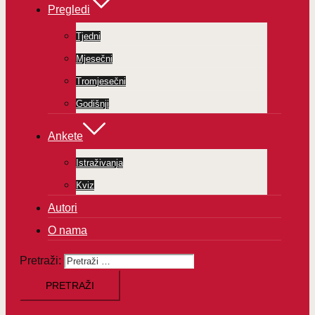
Pregledi
Tjedni
Mjesečni
Tromjesečni
Godišnji
Ankete
Istraživanja
Kviz
Autori
O nama
Pretraži: