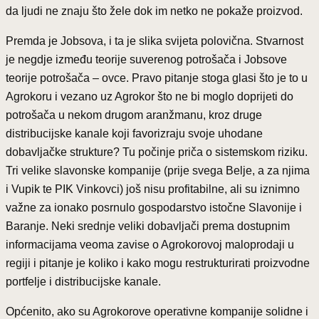
da ljudi ne znaju što žele dok im netko ne pokaže proizvod.
Premda je Jobsova, i ta je slika svijeta polovična. Stvarnost
je negdje između teorije suverenog potrošača i Jobsove
teorije potrošača – ovce. Pravo pitanje stoga glasi što je to u
Agrokoru i vezano uz Agrokor što ne bi moglo doprijeti do
potrošača u nekom drugom aranžmanu, kroz druge
distribucijske kanale koji favorizraju svoje uhodane
dobavljačke strukture? Tu počinje priča o sistemskom riziku.
Tri velike slavonske kompanije (prije svega Belje, a za njima
i Vupik te PIK Vinkovci) još nisu profitabilne, ali su iznimno
važne za ionako posrnulo gospodarstvo istočne Slavonije i
Baranje. Neki srednje veliki dobavljači prema dostupnim
informacijama veoma zavise o Agrokorovoj maloprodaji u
regiji i pitanje je koliko i kako mogu restrukturirati proizvodne
portfelje i distribucijske kanale.
Općenito, ako su Agrokorove operativne kompanije solidne i