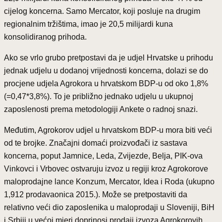
cijelog koncerna. Samo Mercator, koji posluje na drugim
regionalnim tržištima, imao je 20,5 milijardi kuna
konsolidiranog prihoda.
Ako se vrlo grubo pretpostavi da je udjel Hrvatske u prihodu
jednak udjelu u dodanoj vrijednosti koncerna, dolazi se do
procjene udjela Agrokora u hrvatskom BDP-u od oko 1,8%
(=0,47*3,8%). To je približno jednako udjelu u ukupnoj
zaposlenosti prema metodologiji Ankete o radnoj snazi.
Međutim, Agrokorov udjel u hrvatskom BDP-u mora biti veći
od te brojke. Značajni domaći proizvođači iz sastava
koncerna, poput Jamnice, Leda, Zvijezde, Belja, PIK-ova
Vinkovci i Vrbovec ostvaruju izvoz u regiji kroz Agrokorove
maloprodajne lance Konzum, Mercator, Idea i Roda (ukupno
1,912 prodavaonica 2015.). Može se pretpostaviti da
relativno veći dio zaposlenika u maloprodaji u Sloveniji, BiH
i Srbiji u većoj mjeri doprinosi prodaji izvoza Agrokorovih