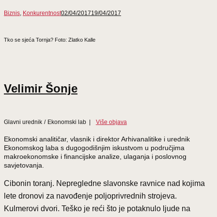
Biznis
,
Konkurentnost
02/04/2017
19/04/2017
Tko se sjeća Tornja? Foto: Zlatko Kalle
Velimir Šonje
Glavni urednik
/
Ekonomski lab
|
Više objava
Ekonomski analitičar, vlasnik i direktor Arhivanalitike i urednik
Ekonomskog laba s dugogodišnjim iskustvom u područjima
makroekonomske i financijske analize, ulaganja i poslovnog
savjetovanja.
Cibonin toranj. Nepregledne slavonske ravnice nad kojima
lete dronovi za navođenje poljoprivrednih strojeva.
Kulmerovi dvori. Teško je reći što je potaknulo ljude na