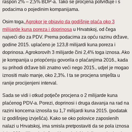
raspon 2% – 2,5% BDP-a. Tako se procjena potvrđuje i s
podacima o pojedinim kompanijama.
Osim toga,
Agrokor je objavio da godišnje plaća oko 3
milijarde kuna poreza i doprinosa
u Hrvatskoj, od čega
najveći dio za PDV. Prema podacima za opću razinu države,
godine 2015. uplaćeno je 123,8 milijardi kuna poreza i
doprinosa. Agrokorovih 3 milijarde čini 2,4% toga iznosa. Ako
je kompanija u priopćenju govorila o plaćanjima 2016., kada
su prihodi države bili znatno veći nego 2015., udjel je mogao
iznositi malo manje, oko 2,3%. I ta se procjena smješta u
ranije procijenjeni interval.
Sada se vidi i otkud potječe procjena o 2 milijarde kuna
plaćenog PDV-a. Porezi, doprinosi i druga davanja na rad na
razini koncerna iznosila su 1,7 milijardi kuna 2015. (podatak
iz godišnjeg izvješća). Kako se oko polovice zaposlenih
nalazi u Hrvatskoj, ima smisla pretpostaviti da se pola iznosa