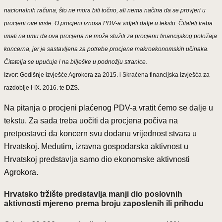
nacionalnih računa, što ne mora biti točno, ali nema načina da se provjeri u
procjeni ove vrste. O procjeni iznosa PDV-a vidjeti dalje u tekstu. Čitatelj treba
imati na umu da ova procjena ne može služiti za procjenu financijskog položaja
koncerna, jer je sastavljena za potrebe procjene makroekonomskih učinaka.
Čitatelja se upućuje i na bilješke u podnožju stranice.
Izvor: Godišnje izvješće Agrokora za 2015. i Skraćena financijska izvješća za
razdoblje I-IX. 2016. te DZS.
Na pitanja o procjeni plaćenog PDV-a vratit ćemo se dalje u
tekstu. Za sada treba uočiti da procjena počiva na
pretpostavci da koncern svu dodanu vrijednost stvara u
Hrvatskoj. Međutim, izravna gospodarska aktivnost u
Hrvatskoj predstavlja samo dio ekonomske aktivnosti
Agrokora.
Hrvatsko tržište predstavlja manji dio poslovnih
aktivnosti mjereno prema broju zaposlenih ili prihodu