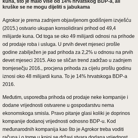
kuna, što je malo više od 14% hrvatskog BDP-a, ali
kruške se ne mogu dijeliti s jabukama
Agrokor je prema zadnjem objavljenom godišnjem izvješću
(2015.) ostvario ukupan konsolidirani prihod od 49,4
milijarde kuna. Od toga se oko 49 milijardi odnosi na prihode
od prodaje roba i usluga. U prvih devet mjeseci prošle
godine zabilježen je pad prihoda za 2,2% u odnosu na prvih
devet mjeseci 2015. Ako se sličan trend zadržao u zadnjem
tromjesečju 2016., procjena prihoda za cijelu prošlu godinu
iznosi oko 48 milijardi kuna. To je 14% hrvatskoga BDP-a
2016.
Međutim, usporedba prihoda od prodaje neke kompanije i
dodane vrijednosti ostvarene u gospodarstvu nema
ekonomskoga smisla. Pravo pitanje glasi koliki je doprinos
kompanije dodanoj vrijednosti odnosno BDP-u. Kod
međunarodnih kompanija kao što je Agrokor treba voditi
računa i o tome u kojoj se državi stvara dodana vrijednost.