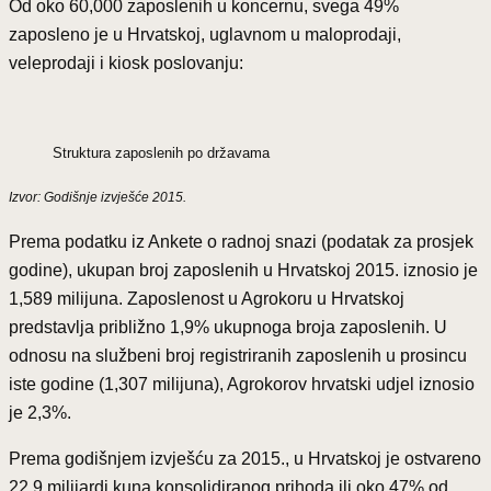
Od oko 60,000 zaposlenih u koncernu, svega 49%
zaposleno je u Hrvatskoj, uglavnom u maloprodaji,
veleprodaji i kiosk poslovanju:
Struktura zaposlenih po državama
Izvor: Godišnje izvješće 2015.
Prema podatku iz Ankete o radnoj snazi (podatak za prosjek
godine), ukupan broj zaposlenih u Hrvatskoj 2015. iznosio je
1,589 milijuna. Zaposlenost u Agrokoru u Hrvatskoj
predstavlja približno 1,9% ukupnoga broja zaposlenih. U
odnosu na službeni broj registriranih zaposlenih u prosincu
iste godine (1,307 milijuna), Agrokorov hrvatski udjel iznosio
je 2,3%.
Prema godišnjem izvješću za 2015., u Hrvatskoj je ostvareno
22,9 milijardi kuna konsolidiranog prihoda ili oko 47% od