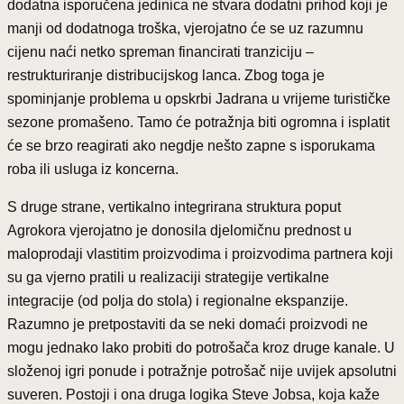
dodatna isporučena jedinica ne stvara dodatni prihod koji je
manji od dodatnoga troška, vjerojatno će se uz razumnu
cijenu naći netko spreman financirati tranziciju –
restrukturiranje distribucijskog lanca. Zbog toga je
spominjanje problema u opskrbi Jadrana u vrijeme turističke
sezone promašeno. Tamo će potražnja biti ogromna i isplatit
će se brzo reagirati ako negdje nešto zapne s isporukama
roba ili usluga iz koncerna.
S druge strane, vertikalno integrirana struktura poput
Agrokora vjerojatno je donosila djelomičnu prednost u
maloprodaji vlastitim proizvodima i proizvodima partnera koji
su ga vjerno pratili u realizaciji strategije vertikalne
integracije (od polja do stola) i regionalne ekspanzije.
Razumno je pretpostaviti da se neki domaći proizvodi ne
mogu jednako lako probiti do potrošača kroz druge kanale. U
složenoj igri ponude i potražnje potrošač nije uvijek apsolutni
suveren. Postoji i ona druga logika Steve Jobsa, koja kaže