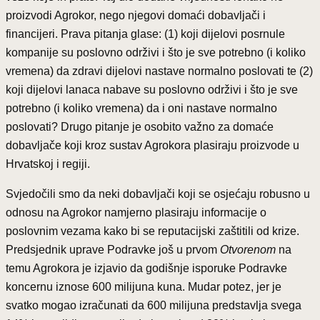
proizvodi Agrokor, nego njegovi domaći dobavljači i
financijeri. Prava pitanja glase: (1) koji dijelovi posrnule
kompanije su poslovno održivi i što je sve potrebno (i koliko
vremena) da zdravi dijelovi nastave normalno poslovati te (2)
koji dijelovi lanaca nabave su poslovno održivi i što je sve
potrebno (i koliko vremena) da i oni nastave normalno
poslovati? Drugo pitanje je osobito važno za domaće
dobavljače koji kroz sustav Agrokora plasiraju proizvode u
Hrvatskoj i regiji.
Svjedočili smo da neki dobavljači koji se osjećaju robusno u
odnosu na Agrokor namjerno plasiraju informacije o
poslovnim vezama kako bi se reputacijski zaštitili od krize.
Predsjednik uprave Podravke još u prvom
Otvorenom
na
temu Agrokora je izjavio da godišnje isporuke Podravke
koncernu iznose 600 milijuna kuna. Mudar potez, jer je
svatko mogao izračunati da 600 milijuna predstavlja svega