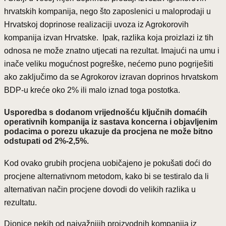
hrvatskih kompanija, nego što zaposlenici u maloprodaji u
Hrvatskoj doprinose realizaciji uvoza iz Agrokorovih
kompanija izvan Hrvatske. Ipak, razlika koja proizlazi iz tih
odnosa ne može znatno utjecati na rezultat. Imajući na umu i
inače veliku mogućnost pogreške, nećemo puno pogriješiti
ako zaključimo da se Agrokorov izravan doprinos hrvatskom
BDP-u kreće oko 2% ili malo iznad toga postotka.
Usporedba s dodanom vrijednošću ključnih domaćih
operativnih kompanija iz sastava koncerna i objavljenim
podacima o porezu ukazuje da procjena ne može bitno
odstupati od 2%-2,5%.
Kod ovako grubih procjena uobičajeno je pokušati doći do
procjene alternativnom metodom, kako bi se testiralo da li
alternativan način procjene dovodi do velikih razlika u
rezultatu.
Dionice nekih od najvažnijih proizvodnih kompanija iz