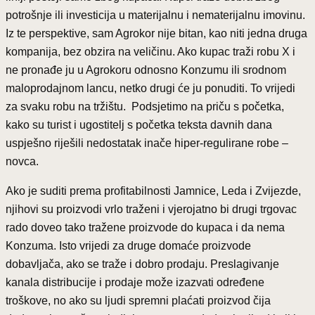
potrošnje ili investicija u materijalnu i nematerijalnu imovinu.
Iz te perspektive, sam Agrokor nije bitan, kao niti jedna druga
kompanija, bez obzira na veličinu. Ako kupac traži robu X i
ne pronađe ju u Agrokoru odnosno Konzumu ili srodnom
maloprodajnom lancu, netko drugi će ju ponuditi. To vrijedi
za svaku robu na tržištu. Podsjetimo na priču s početka,
kako su turist i ugostitelj s početka teksta davnih dana
uspješno riješili nedostatak inače hiper-regulirane robe –
novca.
Ako je suditi prema profitabilnosti Jamnice, Leda i Zvijezde,
njihovi su proizvodi vrlo traženi i vjerojatno bi drugi trgovac
rado doveo tako tražene proizvode do kupaca i da nema
Konzuma. Isto vrijedi za druge domaće proizvode
dobavljača, ako se traže i dobro prodaju. Preslagivanje
kanala distribucije i prodaje može izazvati određene
troškove, no ako su ljudi spremni plaćati proizvod čija