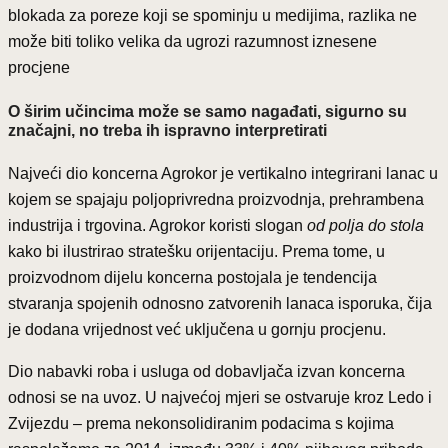
blokada za poreze koji se spominju u medijima, razlika ne
može biti toliko velika da ugrozi razumnost iznesene
procjene
O širim učincima može se samo nagađati, sigurno su
značajni, no treba ih ispravno interpretirati
Najveći dio koncerna Agrokor je vertikalno integrirani lanac u
kojem se spajaju poljoprivredna proizvodnja, prehrambena
industrija i trgovina. Agrokor koristi slogan
od polja do stola
kako bi ilustrirao stratešku orijentaciju. Prema tome, u
proizvodnom dijelu koncerna postojala je tendencija
stvaranja spojenih odnosno zatvorenih lanaca isporuka, čija
je dodana vrijednost već uključena u gornju procjenu.
Dio nabavki roba i usluga od dobavljača izvan koncerna
odnosi se na uvoz. U najvećoj mjeri se ostvaruje kroz Ledo i
Zvijezdu – prema nekonsolidiranim podacima s kojima