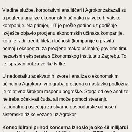
Vladine službe, korporativni analitičari i Agrokor zakazali su
u pogledu analize ekonomskih učinaka najveće hrvatske
kompanije. Na primjer, HT je prošle godine uz godišnje
izvješće objavio procjenu ekonomskih učinaka kompanije,
koju je radi kredibiliteta i točnosti (kompanije u pravilu
nemaju ekspertizu za procjene makro učinaka) povjerio timu
nezavisnih eksperata s Ekonomskog instituta u Zagrebu. To
je ispravan put za velike tvrtke.
U nedostatku adekvatnih izvora i analiza o ekonomskim
učincima Agrokora, vrlo gruba procjena u nastavku podložna
je relativno širokom rasponu pogreške. Stoga od ove analize
ne treba očekivati čuda, ali može pomoći stvaranju
racionalnog osjećaja za stvarne gospodarske odnose i
sistemske rizike vezane uz Agrokor.
Konsolidirani prihod koncerna iznosio je oko 49 milijardi