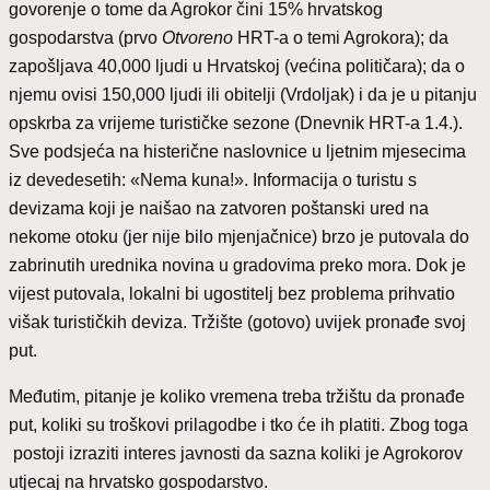
govorenje o tome da Agrokor čini 15% hrvatskog
gospodarstva (prvo
Otvoreno
HRT-a o temi Agrokora); da
zapošljava 40,000 ljudi u Hrvatskoj (većina političara); da o
njemu ovisi 150,000 ljudi ili obitelji (Vrdoljak) i da je u pitanju
opskrba za vrijeme turističke sezone (Dnevnik HRT-a 1.4.).
Sve podsjeća na histerične naslovnice u ljetnim mjesecima
iz devedesetih: «Nema kuna!». Informacija o turistu s
devizama koji je naišao na zatvoren poštanski ured na
nekome otoku (jer nije bilo mjenjačnice) brzo je putovala do
zabrinutih urednika novina u gradovima preko mora. Dok je
vijest putovala, lokalni bi ugostitelj bez problema prihvatio
višak turističkih deviza. Tržište (gotovo) uvijek pronađe svoj
put.
Međutim, pitanje je koliko vremena treba tržištu da pronađe
put, koliki su troškovi prilagodbe i tko će ih platiti. Zbog toga
postoji izraziti interes javnosti da sazna koliki je Agrokorov
utjecaj na hrvatsko gospodarstvo.