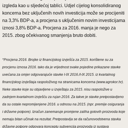
izgleda kao u sljedećoj tablici. Udjel cijelog konsolidiranog
koncerna bez uključenih novih investicija može se procijeniti
na 3,3% BDP-a, a procjena s uključenim novim investicijama
iznosi 3,8% BDP-a. Procjena za 2016. manja je nego za
2015. zbog očekivanog smanjenja bruto dobiti.
*Procjena 2016. Brojke iz financijskog izvješća za 2015. korištene su za
procjenu iznosa 2016. tako da je vrijednost svake pojedine prikazane stavke
uvećana za omjer odgovarajuće stavke I-IX 2016./I-IX 2015. iz kvartalnog
financijskog izvještaja raspoloživog na stranicama koncerna (www.agrokor.hr).
Neke stavke koje su objavljene u izvještaju za 2015. nisu raspoložive u
zadnjem kvartalnom izvješću za rujan 2016. Za takve je stavke pretpostavljeno
da su ostale nepromijenjene 2016. u odnosu na 2015. (npr. premije osiguranja
i državne potpore). Izračun zanemaruje promjene zaliha gotovih proizvoda koje
nemaju bitan učinak na rezultat. Pretpostavlja se da računovodstvena stavka
državne potpore odgovara konceptu subvencija proizvoda iz sustava