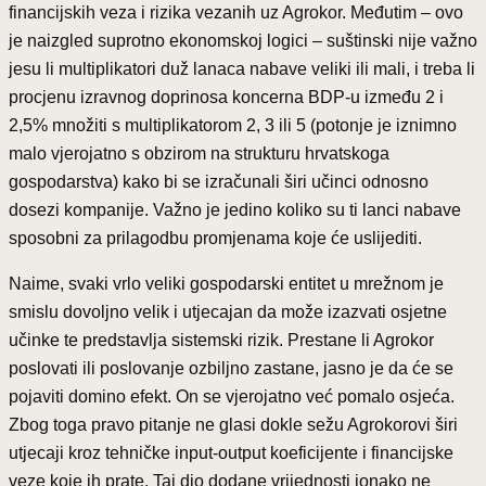
financijskih veza i rizika vezanih uz Agrokor. Međutim – ovo
je naizgled suprotno ekonomskoj logici – suštinski nije važno
jesu li multiplikatori duž lanaca nabave veliki ili mali, i treba li
procjenu izravnog doprinosa koncerna BDP-u između 2 i
2,5% množiti s multiplikatorom 2, 3 ili 5 (potonje je iznimno
malo vjerojatno s obzirom na strukturu hrvatskoga
gospodarstva) kako bi se izračunali širi učinci odnosno
dosezi kompanije. Važno je jedino koliko su ti lanci nabave
sposobni za prilagodbu promjenama koje će uslijediti.
Naime, svaki vrlo veliki gospodarski entitet u mrežnom je
smislu dovoljno velik i utjecajan da može izazvati osjetne
učinke te predstavlja sistemski rizik. Prestane li Agrokor
poslovati ili poslovanje ozbiljno zastane, jasno je da će se
pojaviti domino efekt. On se vjerojatno već pomalo osjeća.
Zbog toga pravo pitanje ne glasi dokle sežu Agrokorovi širi
utjecaji kroz tehničke input-output koeficijente i financijske
veze koje ih prate. Taj dio dodane vrijednosti ionako ne