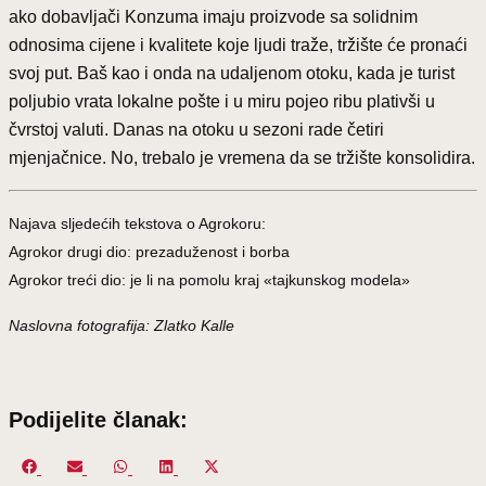
ako dobavljači Konzuma imaju proizvode sa solidnim
odnosima cijene i kvalitete koje ljudi traže, tržište će pronaći
svoj put. Baš kao i onda na udaljenom otoku, kada je turist
poljubio vrata lokalne pošte i u miru pojeo ribu plativši u
čvrstoj valuti. Danas na otoku u sezoni rade četiri
mjenjačnice. No, trebalo je vremena da se tržište konsolidira.
Najava sljedećih tekstova o Agrokoru:
Agrokor drugi dio: prezaduženost i borba
Agrokor treći dio: je li na pomolu kraj «tajkunskog modela»
Naslovna fotografija: Zlatko Kalle
Podijelite članak:
Share
Share
Share
Share
Share