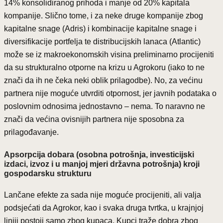
14% konsolidiranog prihoda i manje od 20% kapitala
kompanije. Slično tome, i za neke druge kompanije zbog
kapitalne snage (Adris) i kombinacije kapitalne snage i
diversifikacije portfelja te distribucijskih lanaca (Atlantic)
može se iz makroekonomskih visina preliminarno procijeniti
da su strukturalno otporne na krizu u Agrokoru (iako to ne
znači da ih ne čeka neki oblik prilagodbe). No, za većinu
partnera nije moguće utvrditi otpornost, jer javnih podataka o
poslovnim odnosima jednostavno – nema. To naravno ne
znači da većina ovisnijih partnera nije sposobna za
prilagođavanje.
Apsorpcija dobara (osobna potrošnja, investicijski
izdaci, izvoz i u manjoj mjeri državna potrošnja) kroji
gospodarsku strukturu
Lančane efekte za sada nije moguće procijeniti, ali valja
podsjećati da Agrokor, kao i svaka druga tvrtka, u krajnjoj
liniji postoji samo zbog kupaca. Kupci traže dobra zbog