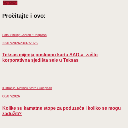
on
on
on
on
on
Agrokor
Facebook
Email
WhatsApp
LinkedIn
X
(Twitter)
Pročitajte i ovo:
Foto: Shelby Cohron / Unsplash
23/07/2026
23/07/2026
Teksas mijenja poslovnu kartu SAD-a: zašto
korporativna sjedišta sele u Teksas
Ilustracija: Mathieu Stern / Unsplash
06/07/2026
Kolike su kamatne stope za poduzeća i koliko se mogu
zadužiti?