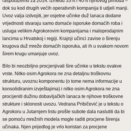
raspolažemo za 2014. između 33% i 40% njihovog prihoda –
dok su kod drugih većih operativnih kompanija ti udjeli manji.
Uvoz valja izdvojiti, jer osjetne učinke duž lanaca dodane
vrijednosti stvaraju samo domaće isporuke domaćih roba i
usluga velikim Agrokorovim kompanijama i maloprodajnim
lancima u Hrvatskoj i regiji. Krajnji učinci zavise o širenju
krugova duž mreže domaćih isporuka, ali ih u svakom novom
širem krugu umanjuje uvoz.
Bilo bi neozbiljno procjenjivati šire učinke u tekstu ovakve
vrste. Nitko osim Agrokora ne zna detaljnu troškovnu
strukturu, uvoznu komponentu (o tome nema informacije u
konsolidiranim izvještajima) i nitko osim Agrokora ne zna
procijeniti dužinu dobavljačkih lanaca te njihove troškovne
strukture i sklonosti uvozu. Vedrana Pribičević je u tekstu o
Agrokoru u Jutarnjem listu prošle subote dala naslutiti da bi
se pomoću mrežnih modela mogle raditi procjene širenja
učinaka. Njen prijedlog je vrlo koristan za procjene