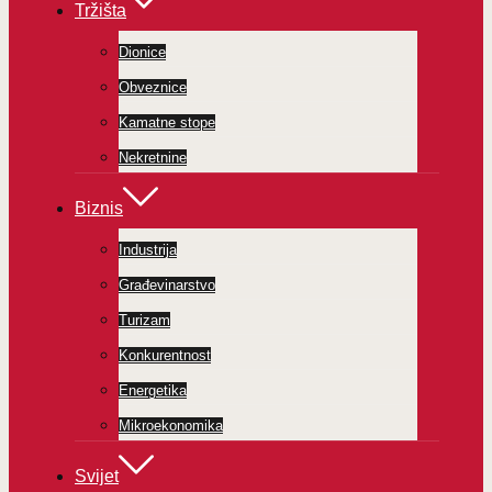
Tržišta
Dionice
Obveznice
Kamatne stope
Nekretnine
Biznis
Industrija
Građevinarstvo
Turizam
Konkurentnost
Energetika
Mikroekonomika
Svijet