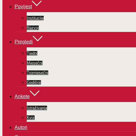
Povijest
Institucije
Razvoj
Pregledi
Tjedni
Mjesečni
Tromjesečni
Godišnji
Ankete
Istraživanja
Kviz
Autori