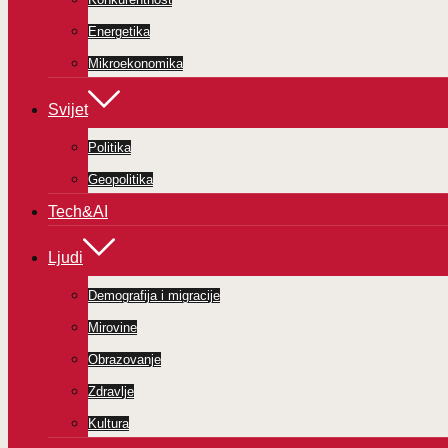
Energetika
Mikroekonomika
Svijet
Politika
Geopolitika
Tech&AI
Ljudi
Demografija i migracije
Mirovine
Obrazovanje
Zdravlje
Kultura