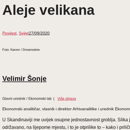
Aleje velikana
Povijest
,
Svijet
27/09/2020
Foto: Karenr / Dreamstime
Velimir Šonje
Glavni urednik
/
Ekonomski lab
|
Više objava
Ekonomski analitičar, vlasnik i direktor Arhivanalitike i urednik Eko
U Skandinaviji me uvijek osupne jednostavnost groblja. Slika je
održavano, na lijepome mjestu, i to je otprilike to – kako i prilič