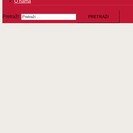
O nama
Pretraži: