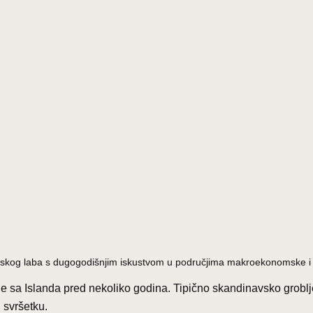
nomskog laba s dugogodišnjim iskustvom u područjima makroekonomske i f
 sa Islanda pred nekoliko godina. Tipično skandinavsko groblje: 
i svršetku.