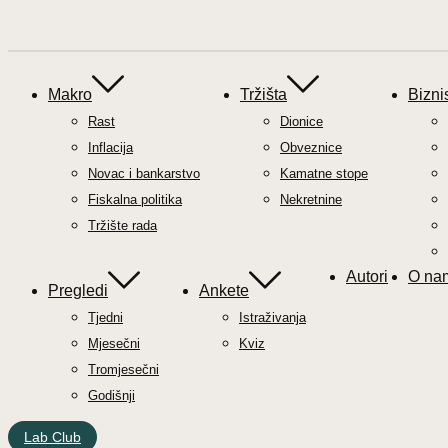
Makro
Tržišta
Bizni
Rast
Dionice
Inflacija
Obveznice
Novac i bankarstvo
Kamatne stope
Fiskalna politika
Nekretnine
Tržište rada
Autori
O na
Pregledi
Ankete
Tjedni
Istraživanja
Mjesečni
Kviz
Tromjesečni
Godišnji
Lab Club