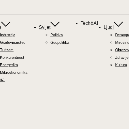
Tech&AI
s
Svijet
Ljudi
Industrija
Politika
Demograf
Građevinarstvo
Geopolitika
Mirovin
Turizam
Obrazov
Konkurentnost
Zdravlje
Energetika
Kultura
Mikroekonomika
ma