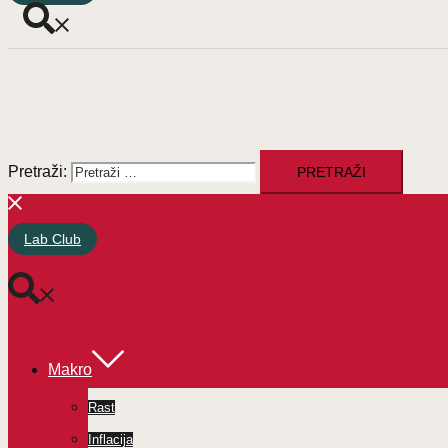
Pretraži:
Lab Club
Makro
Rast
Inflacija