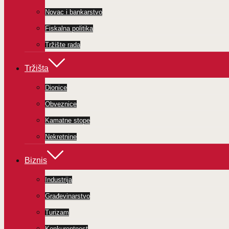
Novac i bankarstvo
Fiskalna politika
Tržište rada
Tržišta
Dionice
Obveznice
Kamatne stope
Nekretnine
Biznis
Industrija
Građevinarstvo
Turizam
Konkurentnost