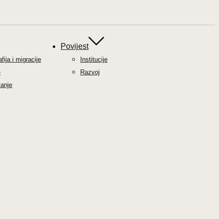
Povijest
ija i migracije
Institucije
e
Razvoj
anje