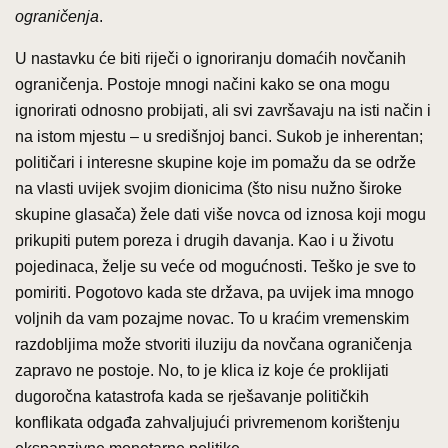
ograničenja
.
U nastavku će biti riječi o ignoriranju domaćih novčanih
ograničenja. Postoje mnogi načini kako se ona mogu
ignorirati odnosno probijati, ali svi završavaju na isti način i
na istom mjestu – u središnjoj banci. Sukob je inherentan;
političari i interesne skupine koje im pomažu da se održe
na vlasti uvijek svojim dionicima (što nisu nužno široke
skupine glasača) žele dati više novca od iznosa koji mogu
prikupiti putem poreza i drugih davanja. Kao i u životu
pojedinaca, želje su veće od mogućnosti. Teško je sve to
pomiriti. Pogotovo kada ste država, pa uvijek ima mnogo
voljnih da vam pozajme novac. To u kraćim vremenskim
razdobljima može stvoriti iluziju da novčana ograničenja
zapravo ne postoje. No, to je klica iz koje će proklijati
dugoročna katastrofa kada se rješavanje političkih
konflikata odgađa zahvaljujući privremenom korištenju