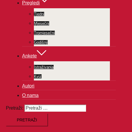
Pregledi
Tjedni
Mjesečni
Tromjesečni
Godišnji
Ankete
Istraživanja
Kviz
Autori
O nama
Pretraži: