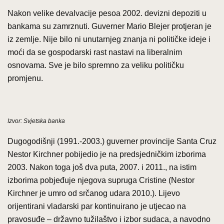
Nakon velike devalvacije pesoa 2002. devizni depoziti u
bankama su zamrznuti. Guverner Mario Blejer protjeran je
iz zemlje. Nije bilo ni unutarnjeg znanja ni političke ideje i
moći da se gospodarski rast nastavi na liberalnim
osnovama. Sve je bilo spremno za veliku političku
promjenu.
Izvor: Svjetska banka
Dugogodišnji (1991.-2003.) guverner provincije Santa Cruz
Nestor Kirchner pobijedio je na predsjedničkim izborima
2003. Nakon toga još dva puta, 2007. i 2011., na istim
izborima pobjeđuje njegova supruga Cristine (Nestor
Kirchner je umro od srčanog udara 2010.). Lijevo
orijentirani vladarski par kontinuirano je utjecao na
pravosuđe – državno tužilaštvo i izbor sudaca, a navodno