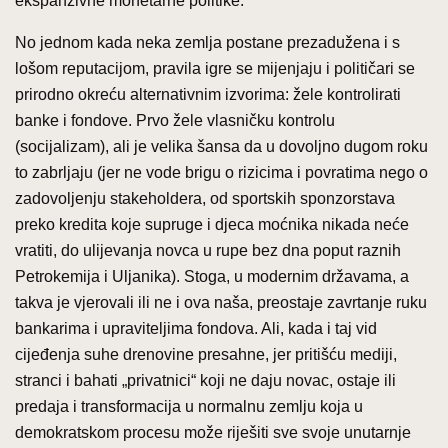
ekspanzivne monetarne politike.
No jednom kada neka zemlja postane prezadužena i s
lošom reputacijom, pravila igre se mijenjaju i političari se
prirodno okreću alternativnim izvorima: žele kontrolirati
banke i fondove. Prvo žele vlasničku kontrolu
(socijalizam), ali je velika šansa da u dovoljno dugom roku
to zabrljaju (jer ne vode brigu o rizicima i povratima nego o
zadovoljenju stakeholdera, od sportskih sponzorstava
preko kredita koje supruge i djeca moćnika nikada neće
vratiti, do ulijevanja novca u rupe bez dna poput raznih
Petrokemija i Uljanika). Stoga, u modernim državama, a
takva je vjerovali ili ne i ova naša, preostaje zavrtanje ruku
bankarima i upraviteljima fondova. Ali, kada i taj vid
cijeđenja suhe drenovine presahne, jer pritišću mediji,
stranci i bahati „privatnici“ koji ne daju novac, ostaje ili
predaja i transformacija u normalnu zemlju koja u
demokratskom procesu može riješiti sve svoje unutarnje