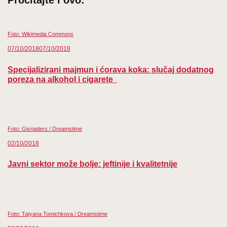
Pročitajte i ovo:
(Twitter)
Foto: Wikimedia Commons
07/10/2018
07/10/2018
Specijalizirani majmun i ćorava koka: slučaj dodatnog
poreza na alkohol i cigarete
Foto: Gisnaders / Dreamstime
02/10/2018
Javni sektor može bolje: jeftinije i kvalitetnije
Foto: Tatyana Tomichkova / Dreamstime