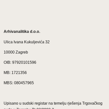
Arhivanalitika d.o.o.
Ulica Ivana Kukuljevića 32
10000 Zagreb
OIB: 97920101596
MB: 1721356
MBS: 080457965
Upisano u sudski registar na temelju rješenja Trgovačkog