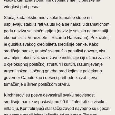
visoka kamatna stopa nije uspjela smanjiti pritiske na
vrtoglavi pad pesoa.
Slučaj kada ekstremno visoke kamatne stope ne
uspijevaju stabilizirati valutu koja se nalazi u dramatičnom
padu naziva se istočni grijeh (naziv je smislio najpoznatiji
ekonomist iz Venezuele – Ricardo Hausmann). Pokazatelj
je gubitka svakog kredibliteta središnje banke. Kako
središnje banke, unatoč svemu što populisti govore, nisu
osamljeni otoci, već su državne institucije čiji učinci zavise
o cjelokupnoj političkoj strukturi i kulturi, razumijevanje
argentinskog istočnog grijeha pred kojim je pokleknuo
guverner Caputo kao i deseci prethodnika zahtijeva
tumačenje u širem političkom okviru.
Kirchnerovi su posve devastirali svaku neovisnost
središnje banke uspostavljenu 90-ih. Tolerirali su visoku
inflaciju. Kontrolirajući statistički zavod navodno su utjecali