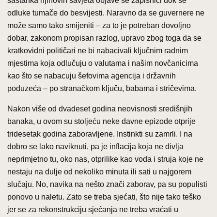
sastanka njihovih savjeta objave se zapisnici dok se
odluke tumače do besvijesti. Naravno da se guvernere ne
može samo tako smijeniti – za to je potreban dovoljno
dobar, zakonom propisan razlog, upravo zbog toga da se
kratkovidni političari ne bi nabacivali ključnim radnim
mjestima koja odlučuju o valutama i našim novčanicima
kao što se nabacuju šefovima agencija i državnih
poduzeća – po stranačkom ključu, babama i stričevima.
Nakon više od dvadeset godina neovisnosti središnjih
banaka, u ovom su stoljeću neke davne epizode otprije
tridesetak godina zaboravljene. Instinkti su zamrli. I na
dobro se lako naviknuti, pa je inflacija koja ne divlja
neprimjetno tu, oko nas, otprilike kao voda i struja koje ne
nestaju na dulje od nekoliko minuta ili sati u najgorem
slučaju. No, navika na nešto znači zaborav, pa su populisti
ponovo u naletu. Zato se treba sjećati, što nije tako teško
jer se za rekonstrukciju sjećanja ne treba vraćati u