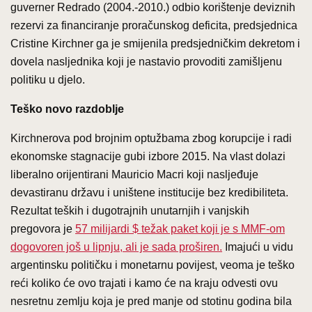
guverner Redrado (2004.-2010.) odbio korištenje deviznih
rezervi za financiranje proračunskog deficita, predsjednica
Cristine Kirchner ga je smijenila predsjedničkim dekretom i
dovela nasljednika koji je nastavio provoditi zamišljenu
politiku u djelo.
Teško novo razdoblje
Kirchnerova pod brojnim optužbama zbog korupcije i radi
ekonomske stagnacije gubi izbore 2015. Na vlast dolazi
liberalno orijentirani Mauricio Macri koji nasljeđuje
devastiranu državu i uništene institucije bez kredibiliteta.
Rezultat teških i dugotrajnih unutarnjih i vanjskih
pregovora je
57 milijardi $ težak paket koji je s MMF-om
dogovoren još u lipnju, ali je sada proširen.
Imajući u vidu
argentinsku političku i monetarnu povijest, veoma je teško
reći koliko će ovo trajati i kamo će na kraju odvesti ovu
nesretnu zemlju koja je pred manje od stotinu godina bila