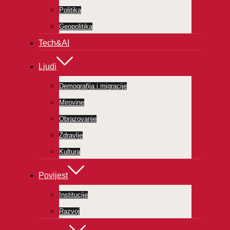
Politika
Geopolitika
Tech&AI
Ljudi
Demografija i migracije
Mirovine
Obrazovanje
Zdravlje
Kultura
Povijest
Institucije
Razvoj