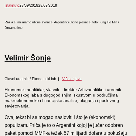
Istaknuto
28/09/2018
28/09/2018
Razlike: mi imamo ulične svirače, Argentinci ulične plesače; foto: King Ho Min /
Dreamstime
Velimir Šonje
Glavni urednik
/
Ekonomski lab
|
Više objava
Ekonomski analitičar, vlasnik i direktor Arhivanalitike i urednik
Ekonomskog laba s dugogodišnjim iskustvom u područjima
makroekonomske i financijske analize, ulaganja i poslovnog
savjetovanja.
Ovaj tekst bi se mogao nasloviti i što je (ekonomski)
populizam. Priča je to o Argentini kojoj je jučer odobren
paket pomoći MMF-a težak 57 milijardi dolara u pokušaju