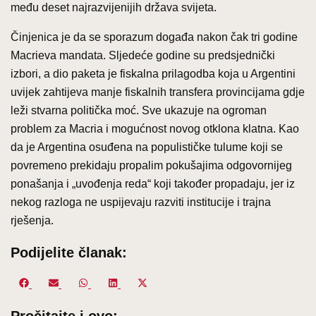
među deset najrazvijenijih država svijeta.
Činjenica je da se sporazum događa nakon čak tri godine
Macrieva mandata. Sljedeće godine su predsjednički
izbori, a dio paketa je fiskalna prilagodba koja u Argentini
uvijek zahtijeva manje fiskalnih transfera provincijama gdje
leži stvarna politička moć. Sve ukazuje na ogroman
problem za Macria i mogućnost novog otklona klatna. Kao
da je Argentina osuđena na populističke tulume koji se
povremeno prekidaju propalim pokušajima odgovornijeg
ponašanja i „uvođenja reda“ koji također propadaju, jer iz
nekog razloga ne uspijevaju razviti institucije i trajna
rješenja.
Podijelite članak:
Share
Share
Share
Share
Share
on
on
on
on
on
Facebook
Email
WhatsApp
LinkedIn
X