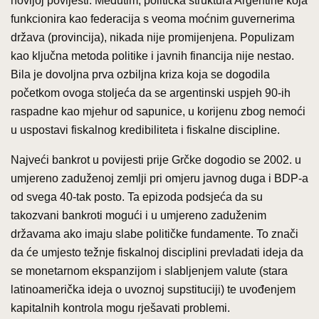
novijoj povijesti. Međutim, politička struktura Argentine koja
funkcionira kao federacija s veoma moćnim guvernerima
država (provincija), nikada nije promijenjena. Populizam
kao ključna metoda politike i javnih financija nije nestao.
Bila je dovoljna prva ozbiljna kriza koja se dogodila
početkom ovoga stoljeća da se argentinski uspjeh 90-ih
raspadne kao mjehur od sapunice, u korijenu zbog nemoći
u uspostavi fiskalnog kredibiliteta i fiskalne discipline.
Najveći bankrot u povijesti prije Grčke dogodio se 2002. u
umjereno zaduženoj zemlji pri omjeru javnog duga i BDP-a
od svega 40-tak posto. Ta epizoda podsjeća da su
takozvani bankroti mogući i u umjereno zaduženim
državama ako imaju slabe političke fundamente. To znači
da će umjesto težnje fiskalnoj disciplini prevladati ideja da
se monetarnom ekspanzijom i slabljenjem valute (stara
latinoamerička ideja o uvoznoj supstituciji) te uvođenjem
kapitalnih kontrola mogu rješavati problemi.