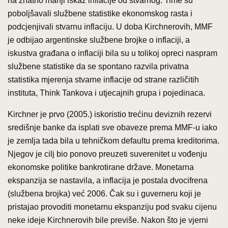
na znatno manji iskaz inflacije od stvarnog. Time su
poboljšavali službene statistike ekonomskog rasta i
podcjenjivali stvarnu inflaciju. U doba Kirchnerovih, MMF
je odbijao argentinske službene brojke o inflaciji, a
iskustva građana o inflaciji bila su u tolikoj opreci naspram
službene statistike da se spontano razvila privatna
statistika mjerenja stvarne inflacije od strane različitih
instituta, Think Tankova i utjecajnih grupa i pojedinaca.
Kirchner je prvo (2005.) iskoristio trećinu deviznih rezervi
središnje banke da isplati sve obaveze prema MMF-u iako
je zemlja tada bila u tehničkom defaultu prema kreditorima.
Njegov je cilj bio ponovo preuzeti suverenitet u vođenju
ekonomske politike bankrotirane države. Monetarna
ekspanzija se nastavila, a inflacija je postala dvocifrena
(službena brojka) već 2006. Čak su i guverneru koji je
pristajao provoditi monetarnu ekspanziju pod svaku cijenu
neke ideje Kirchnerovih bile previše. Nakon što je vjerni