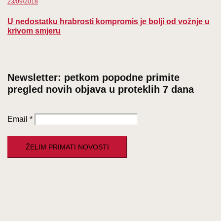
23/09/2018
U nedostatku hrabrosti kompromis je bolji od vožnje u
krivom smjeru
Newsletter: petkom popodne primite
pregled novih objava u proteklih 7 dana
Email
*