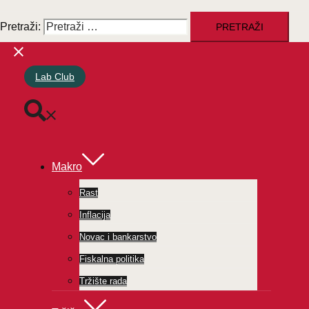
Pretraži:
Lab Club
Makro
Rast
Inflacija
Novac i bankarstvo
Fiskalna politika
Tržište rada