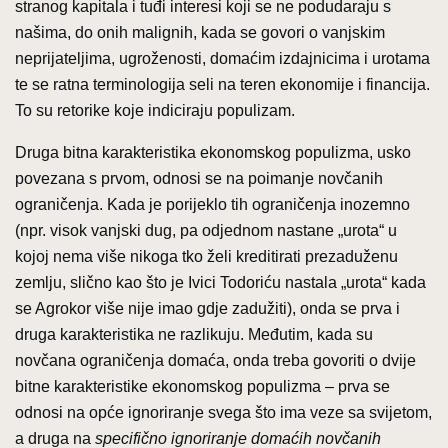
stranog kapitala i tuđi interesi koji se ne podudaraju s
našima, do onih malignih, kada se govori o vanjskim
neprijateljima, ugroženosti, domaćim izdajnicima i urotama
te se ratna terminologija seli na teren ekonomije i financija.
To su retorike koje indiciraju populizam.
Druga bitna karakteristika ekonomskog populizma, usko
povezana s prvom, odnosi se na poimanje novčanih
ograničenja. Kada je porijeklo tih ograničenja inozemno
(npr. visok vanjski dug, pa odjednom nastane „urota“ u
kojoj nema više nikoga tko želi kreditirati prezaduženu
zemlju, slično kao što je Ivici Todoriću nastala „urota“ kada
se Agrokor više nije imao gdje zadužiti), onda se prva i
druga karakteristika ne razlikuju. Međutim, kada su
novčana ograničenja domaća, onda treba govoriti o dvije
bitne karakteristike ekonomskog populizma – prva se
odnosi na opće ignoriranje svega što ima veze sa svijetom,
a druga na
specifično ignoriranje domaćih novčanih