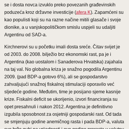
se i dosta novca izvuklo preko povezanih građevinskih
poduzeća kroz državne investicije (
afera K
). Zapamćeni su
kao populisti koji su na razne načine mitili glasače i svoje
dionike, a u vanjskopolitičkom smislu uspjeli su udaljiti
Argentinu od SAD-a.
Kirchnerovi su u početku imali dosta sreće. Čitav svijet je
od 2003. do 2008. bilježio brz ekonomski rast, pa je i
Argentina (kao uostalom i Sanaderova Hrvatska) zajahala
na taj val. No globalna kriza je snažno pogodila Argentinu
2009. (pad BDP-a gotovo 6%), ali se gospodarstvo
zahvaljujući snažnoj fiskalnoj stimulaciji oporavilo već
sljedeće godine. Međutim, time je posijano sjeme kasnije
krize. Fiskalni deficit se ukorijenio, izvori financiranja su
opet presahnuli i nakon 2012. Argentina je definitivno
izgubila sposobnost za osjetniji gospodarski rast. Od tada
se smjenjuju godine anemičnog rasta i pada BDP-a, valuta