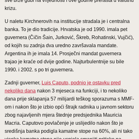
sve brže gubi na vrijednosti i ove godine prerasta u valutnu
krizu.
U naletu Kirchnerovih na institucije stradala je i centralna
banka. To je dio tradicije. Hrvatska je od 1990. imala pet
guvernera (Čičin Šain, Jurković, Škreb, Rohatinski, Vujčić),
od kojih su zadnja dva uredno završavala mandate.
Argentina ih je imala 14. Prosječni mandat guvernera
trajao je kraće od dvije godine. Najturbulentnije su bile
1990. i 2002. s po tri guvernera.
Zadnji guverner,
Luis Caputo, podnio je ostavku pred
nekoliko dana
nakon 3 mjeseca na funkciji, i to nekoliko
dana prije sklapanja 57 milijardi teškog sporazuma s MMF-
om i nakon što je izbio opći štrajk radnika u javnom sektoru
zbog najavljenih mjera štednje predsjednika Mauricia
Macria. Caputovo povlačenje je uslijedilo nakon što je
središnja banka podigla kamatne stope na 60%, ali ni tako