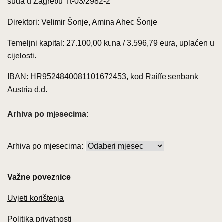
suda u Zagrebu Tt-03/2982-2.
Direktori: Velimir Šonje, Amina Ahec Šonje
Temeljni kapital: 27.100,00 kuna / 3.596,79 eura, uplaćen u
cijelosti.
IBAN: HR9524840081101672453, kod Raiffeisenbank
Austria d.d.
Arhiva po mjesecima:
Arhiva po mjesecima:
Važne poveznice
Uvjeti korištenja
Politika privatnosti