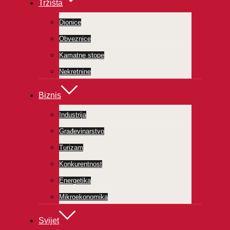
Tržišta
Dionice
Obveznice
Kamatne stope
Nekretnine
Biznis
Industrija
Građevinarstvo
Turizam
Konkurentnost
Energetika
Mikroekonomika
Svijet