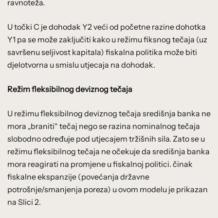
ravnoteža.
U točki C je dohodak Y2 veći od početne razine dohotka
Y1 pa se može zaključiti kako u režimu fiksnog tečaja (uz
savršenu seljivost kapitala) fiskalna politika može biti
djelotvorna u smislu utjecaja na dohodak.
Režim fleksibilnog deviznog tečaja
U režimu fleksibilnog deviznog tečaja središnja banka ne
mora „braniti“ tečaj nego se razina nominalnog tečaja
slobodno određuje pod utjecajem tržišnih sila. Zato se u
režimu fleksibilnog tečaja ne očekuje da središnja banka
mora reagirati na promjene u fiskalnoj politici. činak
fiskalne ekspanzije (povećanja državne
potrošnje/smanjenja poreza) u ovom modelu je prikazan
na Slici 2.