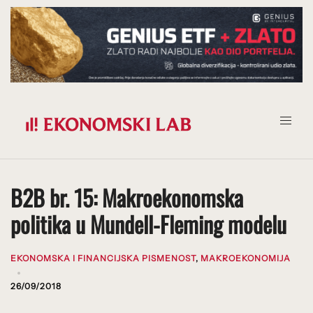
Prijeđi
na
sadržaj
B2B br. 15: Makroekonomska
politika u Mundell-Fleming modelu
EKONOMSKA I FINANCIJSKA PISMENOST
,
MAKROEKONOMIJA
26/09/2018