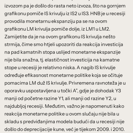
izvozom pa je došlo do rasta neto izvoza, što na gornjem
grafikonu pomiče IS krivulju iz IS2 u IS3. HNB je u recesiji
provodila monetarnu ekspanziju pa se na ovom
grafikonu LM krivulja pomiče dolje, iz LM1 u LM2.
Zamijetite da je na ovom grafikonu IS krivulja nešto
strmija, čime smo htjeli upozoriti da reakcija investicija
na pad kamatnih stopa uslijed monetarne ekspanzije
nije bila snažna, tj. elastičnost investicija na kamatne
stope u recesiji je relativno niska. A nagib IS krivulje
određuje efikasnost monetarne politike koja se očituje
pomacima LM duž IS krivulje. Privremena ravnoteža je u
oporavku uspostavljena u točki A”, gdje je dohodak Y3
manji od početne razine Y1, ali manji od razine Y2, u
najdubljoj recesiji. Međutim, važno je napomenuti kako
reakcija monetarne politike u ovom slučaju nije bila u
skladu s predviđanjima modela budući da u recesiji nije
došlo do deprecijacije kune, već je tijekom 2009. i 2010.