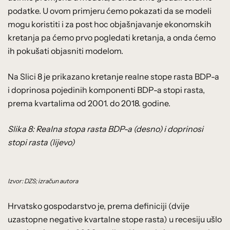
podatke. U ovom primjeru ćemo pokazati da se modeli
mogu koristiti i za post hoc objašnjavanje ekonomskih
kretanja pa ćemo prvo pogledati kretanja, a onda ćemo
ih pokušati objasniti modelom.
Na Slici 8 je prikazano kretanje realne stope rasta BDP-a
i doprinosa pojedinih komponenti BDP-a stopi rasta,
prema kvartalima od 2001. do 2018. godine.
Slika 8: Realna stopa rasta BDP-a (desno) i doprinosi
stopi rasta (lijevo)
Izvor: DZS; izračun autora
Hrvatsko gospodarstvo je, prema definiciji (dvije
uzastopne negative kvartalne stope rasta) u recesiju ušlo