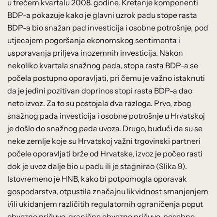
u trećem kvartalu 2008. godine. Kretanje komponenti
BDP-a pokazuje kako je glavni uzrok padu stope rasta
BDP-a bio snažan pad investicija i osobne potrošnje, pod
utjecajem pogoršanja ekonomskog sentimenta i
usporavanja priljeva inozemnih investicija. Nakon
nekoliko kvartala snažnog pada, stopa rasta BDP-a se
počela postupno oporavljati, pri čemu je važno istaknuti
da je jedini pozitivan doprinos stopi rasta BDP-a dao
neto izvoz. Za to su postojala dva razloga. Prvo, zbog
snažnog pada investicija i osobne potrošnje u Hrvatskoj
je došlo do snažnog pada uvoza. Drugo, budući da su se
neke zemlje koje su Hrvatskoj važni trgovinski partneri
počele oporavljati brže od Hrvatske, izvoz je počeo rasti
dok je uvoz dalje bio u padu ili je stagnirao (Slika 9).
Istovremeno je HNB, kako bi potpomogla oporavak
gospodarstva, otpustila značajnu likvidnost smanjenjem
i/ili ukidanjem različitih regulatornih ograničenja poput
obvezne pričuve, granične obvezne pričuve, posebne