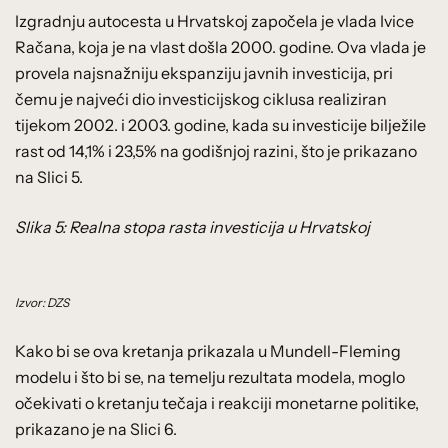
Izgradnju autocesta u Hrvatskoj započela je vlada Ivice
Račana, koja je na vlast došla 2000. godine. Ova vlada je
provela najsnažniju ekspanziju javnih investicija, pri
čemu je najveći dio investicijskog ciklusa realiziran
tijekom 2002. i 2003. godine, kada su investicije bilježile
rast od 14,1% i 23,5% na godišnjoj razini, što je prikazano
na Slici 5.
Slika 5: Realna stopa rasta investicija u Hrvatskoj
Izvor: DZS
Kako bi se ova kretanja prikazala u Mundell-Fleming
modelu i što bi se, na temelju rezultata modela, moglo
očekivati o kretanju tečaja i reakciji monetarne politike,
prikazano je na Slici 6.