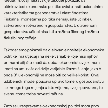
Međutim, ovaj nastavak je također pokazao da
učinkovitost ekonomske politike ovisi o institucionalnim
karakteristikama gospodarstva i elastičnostima.
Fiskalna i monetarna politika nemaju iste učinke u
zatvorenom i otvorenom gospodarstvu. U otvorenom
gospodarstvu učinci nisu isti u režimu fiksnog i režimu
fleksibilnog tečaja.
Također smo pokazali da djelovanje nositelja ekonomske
politike ima utjecaj i na neke varijable koje nisu njihov
primarni cilj, što znači da dobar ekonomist uvijek mora
imati na umu više od dvije varijable. Razmišljanje „ako A
onda B“ u ekonomiji ne može biti od velike koristi. Ovaj
udžbenički model poučava upravo tome: u gospodarstvu
se mnogo toga mijenja u isto vrijeme, sve je povezano, i o
svemu tome treba povesti računa.
Zato se u raspravama o ekonomskoj politici mora prvo