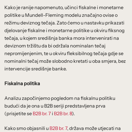
Kako je ranije napomenuto, učinci fiskalne i monetarne
politike u Mundell-Fleming modelu značajno ovise o
režimu deviznog tečaja. Zato ćemo u nastavku prikazati
djelovanje fiskalne i monetarne politike u okviru fiksnog
tečaja, u kojem središnja banka mora intervenirati na
deviznom tržištu da bi održala nominalan tečaj
nepromijenjenim, te u okviru fleksibilnog tečaja gdje se
nominalni tečaj može slobodno kretati u oba smjera, bez
intervencije središnje banke.
Fiskalna politika
Analizu započinjemo pogledom na fiskalnu politiku
budući da je ona u B2B seriji predstavljena prva
(prisjetite se
B2B br. 7
i
B2B br. 8
).
Kako smo objasnili u
B2B br. 7
, država može utjecati na