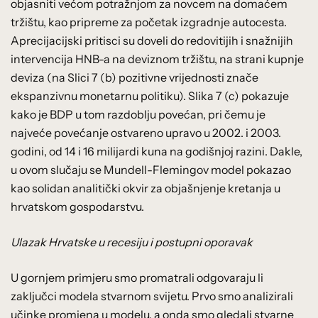
objasniti većom potražnjom za novcem na domaćem
tržištu, kao pripreme za početak izgradnje autocesta.
Aprecijacijski pritisci su doveli do redovitijih i snažnijih
intervencija HNB-a na deviznom tržištu, na strani kupnje
deviza (na Slici 7 (b) pozitivne vrijednosti znače
ekspanzivnu monetarnu politiku). Slika 7 (c) pokazuje
kako je BDP u tom razdoblju povećan, pri čemu je
najveće povećanje ostvareno upravo u 2002. i 2003.
godini, od 14 i 16 milijardi kuna na godišnjoj razini. Dakle,
u ovom slučaju se Mundell-Flemingov model pokazao
kao solidan analitički okvir za objašnjenje kretanja u
hrvatskom gospodarstvu.
Ulazak Hrvatske u recesiju i postupni oporavak
U gornjem primjeru smo promatrali odgovaraju li
zaključci modela stvarnom svijetu. Prvo smo analizirali
učinke promjena u modelu, a onda smo gledali stvarne