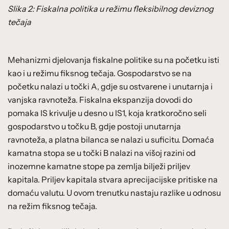
Slika 2: Fiskalna politika u režimu fleksibilnog deviznog
tečaja
Mehanizmi djelovanja fiskalne politike su na početku isti
kao i u režimu fiksnog tečaja. Gospodarstvo se na
početku nalazi u točki A, gdje su ostvarene i unutarnja i
vanjska ravnoteža. Fiskalna ekspanzija dovodi do
pomaka IS krivulje u desno u IS1, koja kratkoročno seli
gospodarstvo u točku B, gdje postoji unutarnja
ravnoteža, a platna bilanca se nalazi u suficitu. Domaća
kamatna stopa se u točki B nalazi na višoj razini od
inozemne kamatne stope pa zemlja bilježi priljev
kapitala. Priljev kapitala stvara aprecijacijske pritiske na
domaću valutu. U ovom trenutku nastaju razlike u odnosu
na režim fiksnog tečaja.