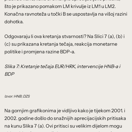
što je prikazano pomakom LM krivulje iz LM1 u LM2.
Konačna ravnoteža u točki B se uspostavlja na višoj razini
dohotka.
Odgovaraju li ova kretanja stvarnosti? Na Slici 7 (a), (b) i
(c) su prikazana kretanja tečaja, reakcija monetarne
politike i promjena razine BDP-a.
Slika 7: Kretanje tečaja EUR/HRK, intervencije HNB-a i
BDP
Izvor: HNB; DZS
Na gornjim grafikonima je vidljivo kako je tijekom 2001. i
2002. godine došlo do snažnijih aprecijacijskih pritisaka
na kunu Slika 7 (a). Ovi pritisci su velikim dijelom mogu