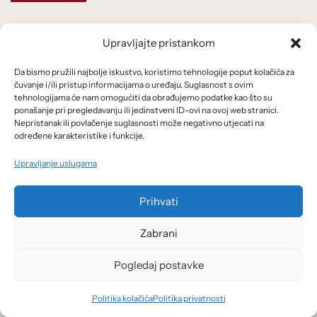
Upravljajte pristankom
Pročitajte i ovo:
Da bismo pružili najbolje iskustvo, koristimo tehnologije poput kolačića za
čuvanje i/ili pristup informacijama o uređaju. Suglasnost s ovim
tehnologijama će nam omogućiti da obrađujemo podatke kao što su
Sponzorirani tekst. Foto: Dmytro Demidko / Unsplash
ponašanje pri pregledavanju ili jedinstveni ID-ovi na ovoj web stranici.
Nepristanak ili povlačenje suglasnosti može negativno utjecati na
16/10/2025
određene karakteristike i funkcije.
Genius kao alat za financijsko opismenjavanje: što JP Morgan radi u
Zagrebu
Upravljanje uslugama
Prihvati
Foto: Mathieu Stern / Unsplash
Zabrani
11/10/2024
Novčani ekvivalent strpljenja
Pogledaj postavke
Politika kolačića
Politika privatnosti
Sponzorirani tekst. Foto: ICAM