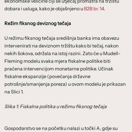
ekonomske veličine čiji se utjecaj promatra na tržištu
dobara i usluga, kako je objašnjeno u
B2B br. 14
.
Režim fiksnog deviznog tečaja
U režimu fiksnog tečaja središnja banka ima obavezu
intervenirati na deviznom tržištu kako bi tečaj, nakon
nekih šokova, održala na istoj razini. Zato će u Mudell-
Fleming modelu svaka mjera fiskalne politike biti
praćena intervencijom monetarne politike. Učinak
fiskalne ekspanzije (povećanja državne
potrošnje/smanjenja poreza) u ovom modelu je prikazan
na Slici 1.
Slika 1: Fiskalna politika u režimu fiksnog tečaja
Gospodarstvo se na početku nalazi u točki A, gdje su