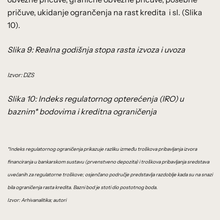
pričuve, ukidanje ogrančenja na rast kredita i sl. (Slika
10).
Slika 9: Realna godišnja stopa rasta izvoza i uvoza
Izvor: DZS
Slika 10: Indeks regulatornog opterećenja (IRO) u
baznim* bodovima i kreditna ograničenja
*Indeks regulatornog ograničenja prikazuje razliku između troškova pribavljanja izvora
financiranja u bankarskom sustavu (prvenstveno depozita) i troškova pribavljanja sredstava
uvećanih za regulatorne troškove; osjenčano područje predstavlja razdoblje kada su na snazi
bila ograničenja rasta kredita. Bazni bod je stoti dio postotnog boda.
Izvor: Arhivanalitika; autori