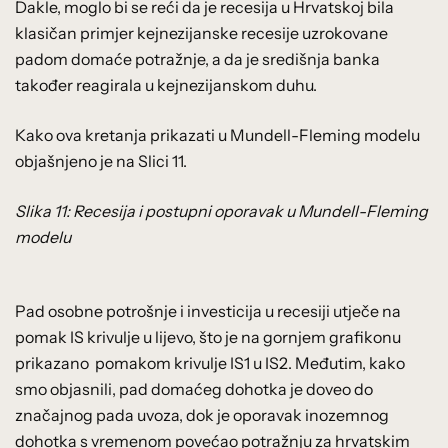
Dakle, moglo bi se reći da je recesija u Hrvatskoj bila
klasičan primjer kejnezijanske recesije uzrokovane
padom domaće potražnje, a da je središnja banka
također reagirala u kejnezijanskom duhu.
Kako ova kretanja prikazati u Mundell-Fleming modelu
objašnjeno je na Slici 11.
Slika 11: Recesija i postupni oporavak u Mundell-Fleming
modelu
Pad osobne potrošnje i investicija u recesiji utječe na
pomak IS krivulje u lijevo, što je na gornjem grafikonu
prikazano pomakom krivulje IS1 u IS2. Međutim, kako
smo objasnili, pad domaćeg dohotka je doveo do
značajnog pada uvoza, dok je oporavak inozemnog
dohotka s vremenom povećao potražnju za hrvatskim