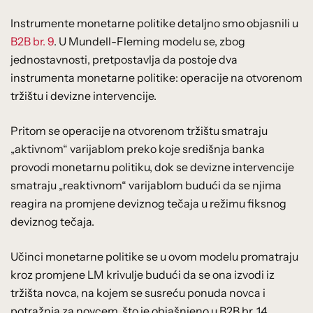
Instrumente monetarne politike detaljno smo objasnili u
B2B br. 9
. U Mundell-Fleming modelu se, zbog
jednostavnosti, pretpostavlja da postoje dva
instrumenta monetarne politike: operacije na otvorenom
tržištu i devizne intervencije.
Pritom se operacije na otvorenom tržištu smatraju
„aktivnom“ varijablom preko koje središnja banka
provodi monetarnu politiku, dok se devizne intervencije
smatraju „reaktivnom“ varijablom budući da se njima
reagira na promjene deviznog tečaja u režimu fiksnog
deviznog tečaja.
Učinci monetarne politike se u ovom modelu promatraju
kroz promjene LM krivulje budući da se ona izvodi iz
tržišta novca, na kojem se susreću ponuda novca i
potražnja za novcem, što je objašnjeno u B2B br. 14.