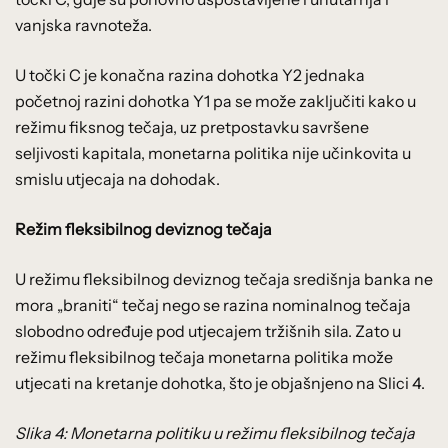
vanjska ravnoteža.
U točki C je konačna razina dohotka Y2 jednaka
početnoj razini dohotka Y1 pa se može zaključiti kako u
režimu fiksnog tečaja, uz pretpostavku savršene
seljivosti kapitala, monetarna politika nije učinkovita u
smislu utjecaja na dohodak.
Režim fleksibilnog deviznog tečaja
U režimu fleksibilnog deviznog tečaja središnja banka ne
mora „braniti“ tečaj nego se razina nominalnog tečaja
slobodno određuje pod utjecajem tržišnih sila. Zato u
režimu fleksibilnog tečaja monetarna politika može
utjecati na kretanje dohotka, što je objašnjeno na Slici 4.
Slika 4: Monetarna politiku u režimu fleksibilnog tečaja