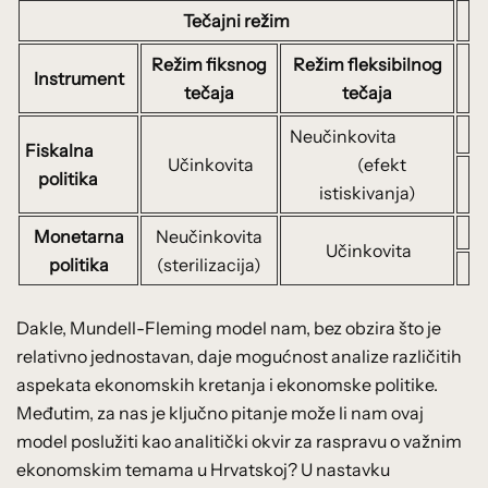
Tečajni režim
Režim fiksnog
Režim fleksibilnog
Instrument
tečaja
tečaja
Neučinkovita
Fiskalna
Učinkovita
(efekt
politika
istiskivanja)
Monetarna
Neučinkovita
Učinkovita
politika
(sterilizacija)
Dakle, Mundell-Fleming model nam, bez obzira što je
relativno jednostavan, daje mogućnost analize različitih
aspekata ekonomskih kretanja i ekonomske politike.
Međutim, za nas je ključno pitanje može li nam ovaj
model poslužiti kao analitički okvir za raspravu o važnim
ekonomskim temama u Hrvatskoj? U nastavku