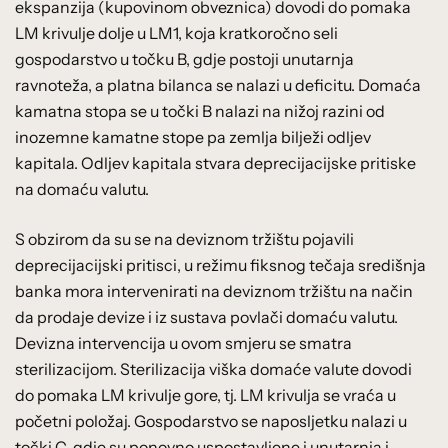
ekspanzija (kupovinom obveznica) dovodi do pomaka
LM krivulje dolje u LM1, koja kratkoročno seli
gospodarstvo u točku B, gdje postoji unutarnja
ravnoteža, a platna bilanca se nalazi u deficitu. Domaća
kamatna stopa se u točki B nalazi na nižoj razini od
inozemne kamatne stope pa zemlja bilježi odljev
kapitala. Odljev kapitala stvara deprecijacijske pritiske
na domaću valutu.
S obzirom da su se na deviznom tržištu pojavili
deprecijacijski pritisci, u režimu fiksnog tečaja središnja
banka mora intervenirati na deviznom tržištu na način
da prodaje devize i iz sustava povlači domaću valutu.
Devizna intervencija u ovom smjeru se smatra
sterilizacijom. Sterilizacija viška domaće valute dovodi
do pomaka LM krivulje gore, tj. LM krivulja se vraća u
početni položaj. Gospodarstvo se naposljetku nalazi u
točki C, gdje su ponovno uspostavljene i unutarnja i