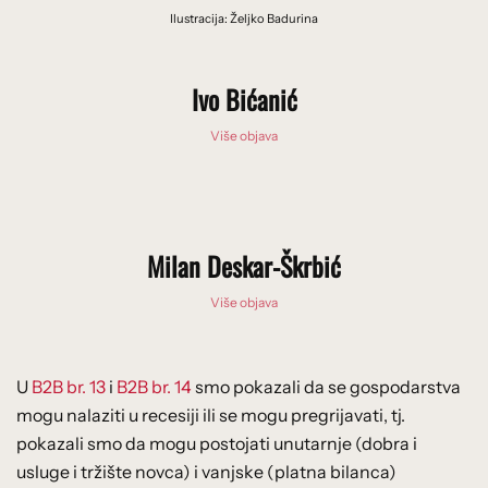
Ilustracija: Željko Badurina
Ivo Bićanić
Više objava
Milan Deskar-Škrbić
Više objava
U
B2B br. 13
i
B2B br. 14
smo pokazali da se gospodarstva
mogu nalaziti u recesiji ili se mogu pregrijavati, tj.
pokazali smo da mogu postojati unutarnje (dobra i
usluge i tržište novca) i vanjske (platna bilanca)