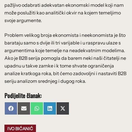
pažljivo odabrati adekvatan ekonomski model koji nam
može poslužiti kao analitički okvir na kojem temeljimo
svoje argumente.
Problem velikog broja ekonomista i neekonomista je što
barataju samo s dvije ili tri varijable i u raspravu ulaze s
argumentima koje temelje na neadekvatnim modelima.
Ako je B2B serija pomogla da barem neki naši čitatelji ne
upadnu u takve zamke i k tome shvate ograničenja
analize kratkoga roka, bit ćemo zadovoljni i nastaviti B2B
seriju analizom srednjeg i dugog roka.
Podijelite članak:
Share
Share
Share
Share
Share
Facebook
Email
WhatsApp
LinkedIn
X
on
on
on
on
on
(Twitter)
IVO BIĆANIĆ