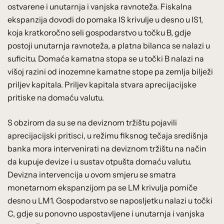
ostvarene i unutarnja i vanjska ravnoteža. Fiskalna
ekspanzija dovodi do pomaka IS krivulje u desno u IS1,
koja kratkoročno seli gospodarstvo u točku B, gdje
postoji unutarnja ravnoteža, a platna bilanca se nalazi u
suficitu. Domaća kamatna stopa se u točki B nalazi na
višoj razini od inozemne kamatne stope pa zemlja bilježi
priljev kapitala. Priljev kapitala stvara aprecijacijske
pritiske na domaću valutu.
S obzirom da su se na deviznom tržištu pojavili
aprecijacijski pritisci, u režimu fiksnog tečaja središnja
banka mora intervenirati na deviznom tržištu na način
da kupuje devize i u sustav otpušta domaću valutu.
Devizna intervencija u ovom smjeru se smatra
monetarnom ekspanzijom pa se LM krivulja pomiče
desno u LM1. Gospodarstvo se naposljetku nalazi u točki
C, gdje su ponovno uspostavljene i unutarnja i vanjska