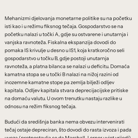
Mehanizmi djelovanja monetarne politike su na početku
isti kao i u režimu fiksnog tečaja. Gospodarstvo se na
početku nalazi u točki A, gdje su ostvarene i unutarnja i
vanjska ravnoteža. Fiskalna ekspanzija dovodi do
pomaka IS krivulje u desno u IS1, koja kratkoročno seli
gospodarstvo u točku B, gdje postoji unutarnja
ravnoteža, a platna bilanca se nalazi u deficitu. Domaća
kamatna stopa se u točki B nalazi na nižoj razini od
inozemne kamatne stope pa zemlja bilježi odljev
kapitala. Odljev kapitala stvara deprecijacijske pritiske
na domaću valutu. U ovom trenutku nastaju razlike u
odnosu na režim fiksnog tečaja.
Budući da središnja banka nema obvezu intervenirati
tečaj ostaje depreciran, što dovodi do rasta izvoza i pada
uvoza (pretpostavlja se da Marshall-Lerner uvjet vrijedi),