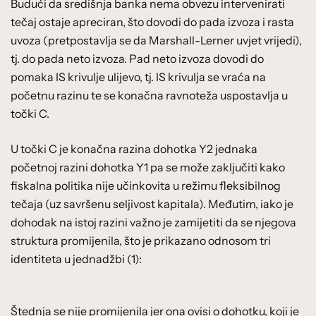
Budući da središnja banka nema obvezu intervenirati
tečaj ostaje apreciran, što dovodi do pada izvoza i rasta
uvoza (pretpostavlja se da Marshall-Lerner uvjet vrijedi),
tj. do pada neto izvoza. Pad neto izvoza dovodi do
pomaka IS krivulje ulijevo, tj. IS krivulja se vraća na
početnu razinu te se konačna ravnoteža uspostavlja u
točki C.
U točki C je konačna razina dohotka Y2 jednaka
početnoj razini dohotka Y1 pa se može zaključiti kako
fiskalna politika nije učinkovita u režimu fleksibilnog
tečaja (uz savršenu seljivost kapitala). Međutim, iako je
dohodak na istoj razini važno je zamijetiti da se njegova
struktura promijenila, što je prikazano odnosom tri
identiteta u jednadžbi (1):
Štednja se nije promijenila jer ona ovisi o dohotku, koji je