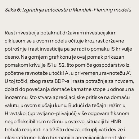
Slika 6: Izgradnja autocesta u Mundell-Fleming modelu
Rast investicija potaknut državnim investicijskim
ciklusom se u ovom modelu očituje kroz rast državne
potrošnje i rast investicija pa se radi o pomaku IS krivulje
desno. Na gornjem grafikonu je ovaj pomak prikazan
pomakom krivulje IS1 u IS2, što pomiče gospodarstvo iz
početne ravnoteže u točki A, u privremenu ravnotežu A’.
U toj točki, zbog rasta BDP-a i rasta potražnje za novcem,
dolazi do povećanja domaće kamatne stope u odnosu na
inozemnu, što stvara aprecijacijske pritiske na domaću
valutu, u ovom slučaju kunu. Budući da tečajni režim u
Hravtskoj (upravljano-plivajući) više odgovara fiksnom
nego fleksibilnom režimu, u ovakvoj situaciji bi HNB
trebala reagirati na tržištu deviza, otkupljivati devize i
plasirati kune, kako bi smanjila aprecijacijske pritiske,