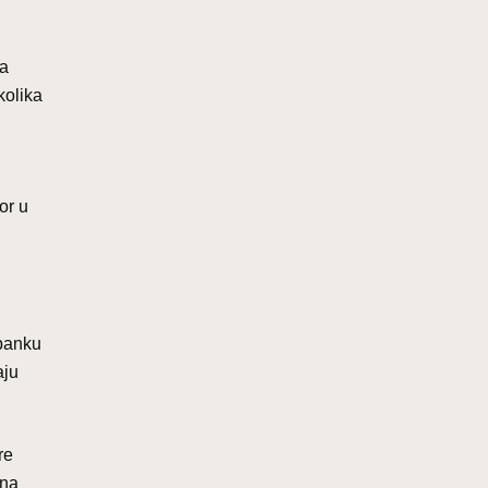
na
kolika
or u
 banku
aju
re
 na