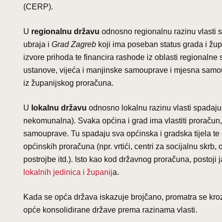
(CERP).
U
regionalnu državu
odnosno regionalnu razinu vlasti
ubraja i
Grad Zagreb
koji ima poseban status grada i žup
izvore prihoda te financira rashode iz oblasti regionaln
ustanove, vijeća i manjinske samouprave i mjesna samoupra
iz županijskog proračuna.
U
lokalnu državu
odnosno lokalnu razinu vlasti spadaj
nekomunalna). Svaka općina i grad ima vlastiti proračun, 
samouprave. Tu spadaju sva općinska i gradska tijela te sv
općinskih proračuna (npr. vrtići, centri za socijalnu skr
postrojbe itd.). Isto kao kod državnog proračuna, postoji
lokalnih jedinica i županij
a.
Kada se opća država iskazuje brojčano, promatra se kr
opće konsolidirane države prema razinama vlasti.