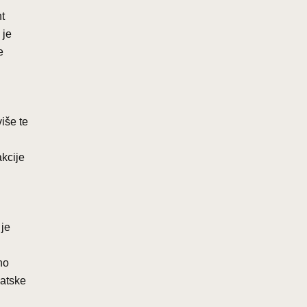
t
 je
e
iše te
akcije
 je
no
vatske