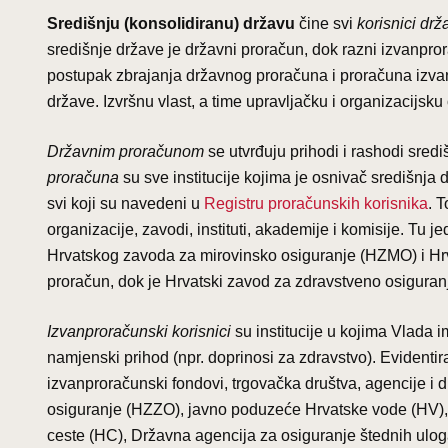
Središnju (konsolidiranu) državu
čine svi
korisnici dr
središnje države je državni proračun, dok razni izvanpror
postupak zbrajanja državnog proračuna i proračuna izvan
države. Izvršnu vlast, a time upravljačku i organizacijs
Državnim proračunom
se utvrđuju prihodi i rashodi sred
proračuna
su sve institucije kojima je osnivač središnja 
svi koji su navedeni u
Registru proračunskih korisnika
. 
organizacije, zavodi, instituti, akademije i komisije. Tu 
Hrvatskog zavoda za mirovinsko osiguranje (HZMO) i Hr
proračun, dok je Hrvatski zavod za zdravstveno osigura
Izvanproračunski korisnici
su institucije u kojima Vlada i
namjenski prihod (npr. doprinosi za zdravstvo). Evidentir
izvanproračunski fondovi, trgovačka društva, agencije i
osiguranje (HZZO), javno poduzeće Hrvatske vode (HV), 
ceste (HC), Državna agencija za osiguranje štednih uloga