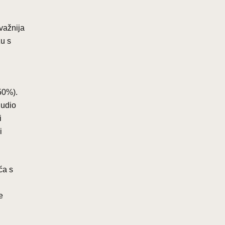
važnija
zu s
 50%).
 udio
i
i
ća s
e