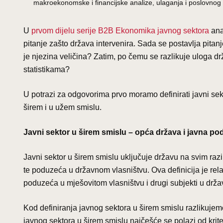
makroekonomske i financijske analize, ulaganja i poslovnog 
U
prvom dijelu serije B2B Ekonomika javnog sektora
ana
pitanje zašto država intervenira. Sada se postavlja pitanje
je njezina veličina? Zatim, po čemu se razlikuje uloga d
statistikama?
U potrazi za odgovorima prvo moramo definirati javni sekt
širem i u užem smislu.
Javni sektor u širem smislu
– opća država i javna p
Javni sektor u širem smislu uključuje državu na svim raz
te poduzeća u državnom vlasništvu. Ova definicija je rela
poduzeća u mješovitom vlasništvu i drugi subjekti u državno
Kod definiranja javnog sektora u širem smislu razlikuje
javnog sektora u širem smislu najčešće se polazi od kr