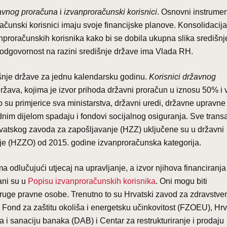
žavnog proračuna
i
izvanproračunski korisnici
. Osnovni instrumen
ačunski korisnici imaju svoje financijske planove. Konsolidacija
proračunskih korisnika kako bi se dobila ukupna slika središnj
ku odgovornost na razini središnje države ima Vlada RH.
išnje države za jednu kalendarsku godinu.
Korisnici državnog
država, kojima je izvor prihoda državni proračun u iznosu 50% i v
To su primjerice sva ministarstva, državni uredi, državne upravne
jednim dijelom spadaju i fondovi socijalnog osiguranja. Sve trans
vatskog zavoda za zapošljavanje (HZZ) uključene su u državni
nje (HZZO) od 2015. godine izvanproračunska kategorija.
ma odlučujući utjecaj na upravljanje, a izvor njihova financiranja
ani su u
Popisu izvanproračunskih korisnika
. Oni mogu biti
 druge pravne osobe. Trenutno to su Hrvatski zavod za zdravstve
Fond za zaštitu okoliša i energetsku učinkovitost (FZOEU), Hr
 i sanaciju banaka (DAB) i Centar za restrukturiranje i prodaju