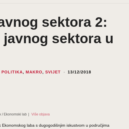
vnog sektora 2:
a javnog sektora u
 POLITIKA
,
MAKRO
,
SVIJET
13/12/2018
k
/
Ekonomski lab
|
Više objava
ednik Ekonomskog laba s dugogodišnjim iskustvom u područjima