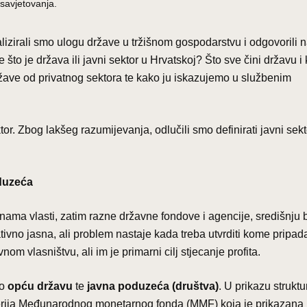
savjetovanja.
lizirali smo ulogu države u tržišnom gospodarstvu i odgovorili 
 što je država ili javni sektor u Hrvatskoj? Što sve čini državu i 
ržave od privatnog sektora te kako ju iskazujemo u službenim
or. Zbog lakšeg razumijevanja, odlučili smo definirati javni sekt
oduzeća
inama vlasti, zatim razne državne fondove i agencije, središnju
tivno jasna, ali problem nastaje kada treba utvrditi kome pripad
m vlasništvu, ali im je primarni cilj stjecanje profita.
mo
opću državu
te
javna poduzeća (društva)
. U prikazu struktu
iterija Međunarodnog monetarnog fonda (MMF) koja je prikazana