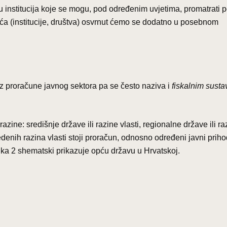
u institucija koje se mogu, pod određenim uvjetima, promatrati 
a (institucije, društva) osvrnut ćemo se dodatno u posebnom
oz proračune javnog sektora pa se često naziva i
fiskalnim sust
zine: središnje države ili razine vlasti, regionalne države ili ra
vedenih razina vlasti stoji proračun, odnosno određeni javni prihod
Slika 2 shematski prikazuje opću državu u Hrvatskoj.