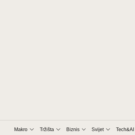
Prijeđi
na
sadržaj
Makro
Tržišta
Biznis
Svijet
Tech&AI