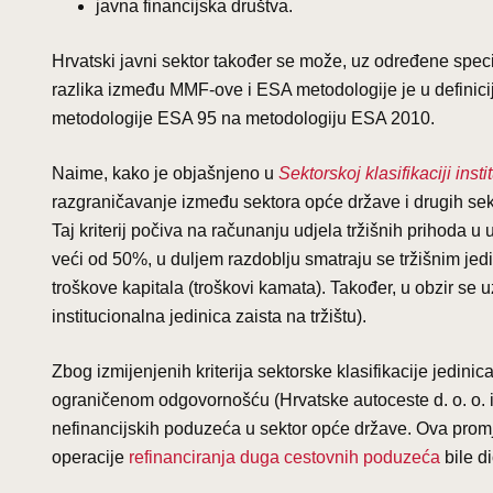
javna financijska društva.
Hrvatski javni sektor također se može, uz određene speci
razlika između MMF-ove i ESA metodologije je u definicij
metodologije ESA 95 na metodologiju ESA 2010.
Naime, kako je objašnjeno u
Sektorskoj klasifikaciji inst
razgraničavanje između sektora opće države i drugih sektor
Taj kriterij počiva na računanju udjela tržišnih prihoda 
veći od 50%, u duljem razdoblju smatraju se tržišnim jed
troškove kapitala (troškovi kamata). Također, u obzir se uzi
institucionalna jedinica zaista na tržištu).
Zbog izmijenjenih kriterija sektorske klasifikacije jedin
ograničenom odgovornošću (Hrvatske autoceste d. o. o. i A
nefinancijskih poduzeća u sektor opće države. Ova promj
operacije
refinanciranja duga cestovnih poduzeća
bile d