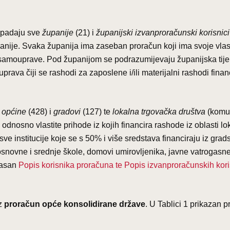
 spadaju sve
županije
(21) i
županijski izvanproračunski korisnici
anije. Svaka županija ima zaseban proračun koji ima svoje vlas
e samouprave. Pod županijom se podrazumijevaju županijska tije
va čiji se rashodi za zaposlene i/ili materijalni rashodi finan
u
općine
(428) i
gradovi
(127) te
lokalna trgovačka društva
(komu
odnosno vlastite prihode iz kojih financira rashode iz oblasti lo
e institucije koje se s 50% i više sredstava financiraju iz gradsk
b, osnovne i srednje škole, domovi umirovljenika, javne vatrogasn
 jasan
Popis korisnika proračuna te Popis izvanproračunskih kor
oz
proračun opće konsolidirane države
. U Tablici 1 prikazan 