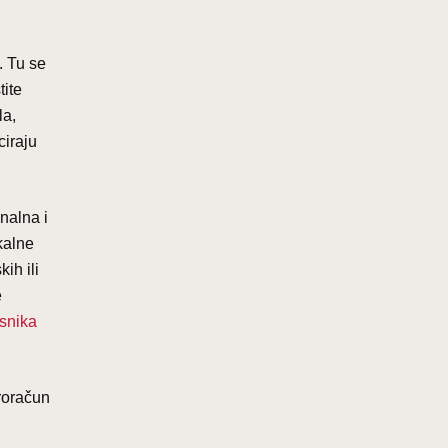
. Tu se
tite
la,
ciraju
nalna i
kalne
ih ili
e
isnika
proračun