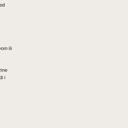
pod
avom
ili
zine
i i