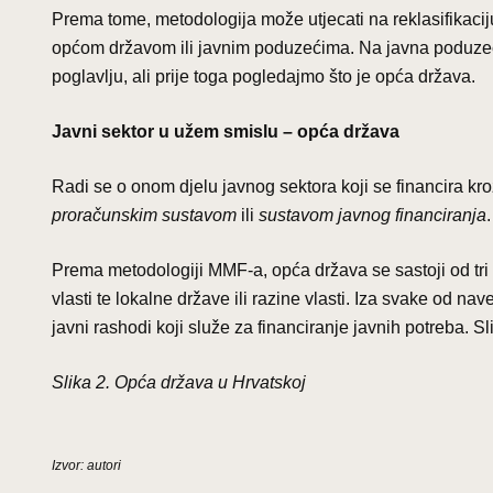
Prema tome, metodologija može utjecati na reklasifikacij
općom državom ili javnim poduzećima. Na javna poduzeć
poglavlju, ali prije toga pogledajmo što je opća država.
Javni sektor u užem smislu
– opća država
Radi se o onom djelu javnog sektora koji se financira kr
proračunskim sustavom
ili
sustavom javnog financiranja
.
Prema metodologiji MMF-a, opća država se sastoji od tri ra
vlasti te lokalne države ili razine vlasti. Iza svake od na
javni rashodi koji služe za financiranje javnih potreba. 
Slika 2. Opća država u Hrvatskoj
Izvor: autori