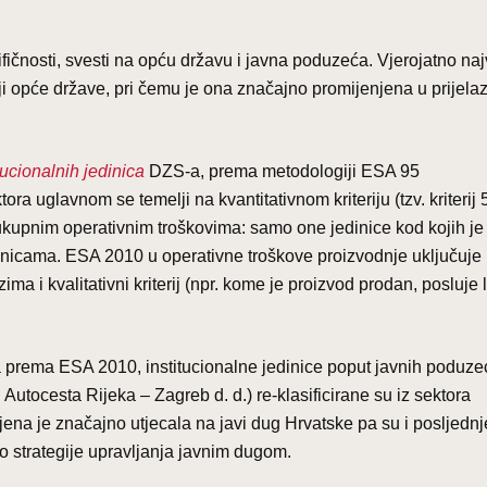
fičnosti, svesti na opću državu i javna poduzeća. Vjerojatno naj
i opće države, pri čemu je ona značajno promijenjena u prijela
itucionalnih jedinica
DZS-a, prema metodologiji ESA 95
a uglavnom se temelji na kvantitativnom kriteriju (tzv. kriterij
u ukupnim operativnim troškovima: samo one jedinice kod kojih je
inicama. ESA 2010 u operativne troškove proizvodnje uključuje 
ma i kvalitativni kriterij (npr. kome je proizvod prodan, posluje l
ica prema ESA 2010, institucionalne jedinice poput javnih poduze
utocesta Rijeka – Zagreb d. d.) re-klasificirane su iz sektora
ena je značajno utjecala na javi dug Hrvatske pa su i posljednj
io strategije upravljanja javnim dugom.