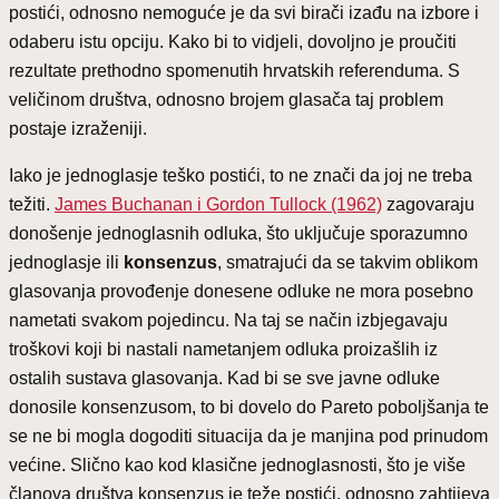
postići, odnosno nemoguće je da svi birači izađu na izbore i
odaberu istu opciju. Kako bi to vidjeli, dovoljno je proučiti
rezultate prethodno spomenutih hrvatskih referenduma. S
veličinom društva, odnosno brojem glasača taj problem
postaje izraženiji.
Iako je jednoglasje teško postići, to ne znači da joj ne treba
težiti.
James Buchanan i Gordon Tullock (1962)
zagovaraju
donošenje jednoglasnih odluka, što uključuje sporazumno
jednoglasje ili
konsenzus
, smatrajući da se takvim oblikom
glasovanja provođenje donesene odluke ne mora posebno
nametati svakom pojedincu. Na taj se način izbjegavaju
troškovi koji bi nastali nametanjem odluka proizašlih iz
ostalih sustava glasovanja. Kad bi se sve javne odluke
donosile konsenzusom, to bi dovelo do Pareto poboljšanja te
se ne bi mogla dogoditi situacija da je manjina pod prinudom
većine. Slično kao kod klasične jednoglasnosti, što je više
članova društva konsenzus je teže postići, odnosno zahtijeva