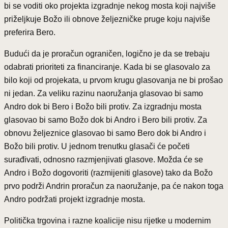
bi se voditi oko projekta izgradnje nekog mosta koji najviše
priželjkuje Božo ili obnove željezničke pruge koju najviše
preferira Bero.
Budući da je proračun ograničen, logično je da se trebaju
odabrati prioriteti za financiranje. Kada bi se glasovalo za
bilo koji od projekata, u prvom krugu glasovanja ne bi prošao
ni jedan. Za veliku razinu naoružanja glasovao bi samo
Andro dok bi Bero i Božo bili protiv. Za izgradnju mosta
glasovao bi samo Božo dok bi Andro i Bero bili protiv. Za
obnovu željeznice glasovao bi samo Bero dok bi Andro i
Božo bili protiv. U jednom trenutku glasači će početi
surađivati, odnosno razmjenjivati glasove. Možda će se
Andro i Božo dogovoriti (razmijeniti glasove) tako da Božo
prvo podrži Andrin proračun za naoružanje, pa će nakon toga
Andro podržati projekt izgradnje mosta.
Politička trgovina i razne koalicije nisu rijetke u modernim