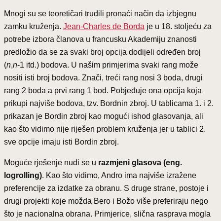
Mnogi su se teoretičari trudili pronaći način da izbjegnu
zamku kruženja.
Jean-Charles de Borda
je u 18. stoljeću za
potrebe izbora članova u francusku Akademiju znanosti
predložio da se za svaki broj opcija dodijeli određen broj
(
n
,
n
-1 itd.) bodova. U našim primjerima svaki rang može
nositi isti broj bodova. Znači, treći rang nosi 3 boda, drugi
rang 2 boda a prvi rang 1 bod. Pobjeđuje ona opcija koja
prikupi najviše bodova, tzv. Bordnin zbroj. U tablicama 1. i 2.
prikazan je Bordin zbroj kao mogući ishod glasovanja, ali
kao što vidimo nije riješen problem kruženja jer u tablici 2.
sve opcije imaju isti Bordin zbroj.
Moguće rješenje nudi se u
razmjeni glasova (eng.
logrolling)
. Kao što vidimo, Andro ima najviše izražene
preferencije za izdatke za obranu. S druge strane, postoje i
drugi projekti koje možda Bero i Božo više preferiraju nego
što je nacionalna obrana. Primjerice, slična rasprava mogla