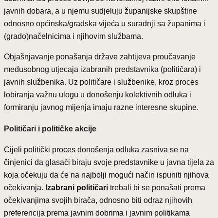
javnih dobara, a u njemu sudjeluju županijske skupštine
odnosno općinska/gradska vijeća u suradnji sa županima i
(grado)načelnicima i njihovim službama.
Objašnjavanje ponašanja države zahtijeva proučavanje
međusobnog utjecaja izabranih predstavnika (političara) i
javnih službenika. Uz političare i službenike, kroz proces
lobiranja važnu ulogu u donošenju kolektivnih odluka i
formiranju javnog mijenja imaju razne interesne skupine.
Političari i političke akcije
Cijeli politički proces donošenja odluka zasniva se na
činjenici da glasači biraju svoje predstavnike u javna tijela za
koja očekuju da će na najbolji mogući način ispuniti njihova
očekivanja.
Izabrani političari
trebali bi se ponašati prema
očekivanjima svojih birača, odnosno biti odraz njihovih
preferencija prema javnim dobrima i javnim politikama