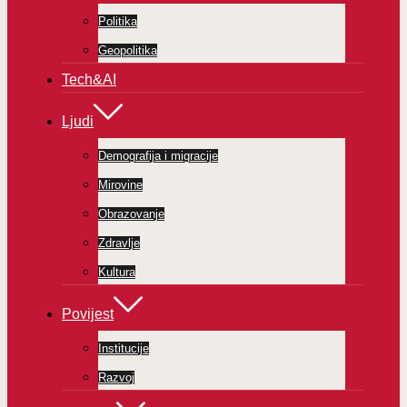
Politika
Geopolitika
Tech&AI
Ljudi
Demografija i migracije
Mirovine
Obrazovanje
Zdravlje
Kultura
Povijest
Institucije
Razvoj