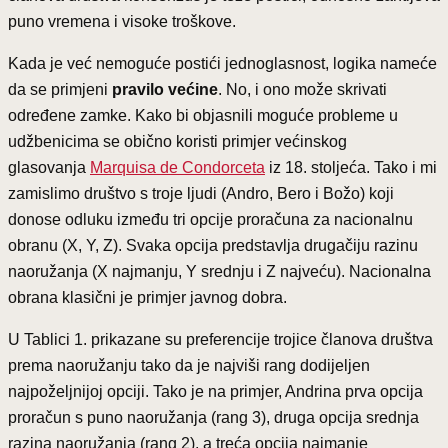
puno vremena i visoke troškove.
Kada je već nemoguće postići jednoglasnost, logika nameće
da se primjeni
pravilo većine
. No, i ono može skrivati
određene zamke. Kako bi objasnili moguće probleme u
udžbenicima se obično koristi primjer većinskog
glasovanja
Marquisa de Condorceta
iz 18. stoljeća. Tako i mi
zamislimo društvo s troje ljudi (Andro, Bero i Božo) koji
donose odluku između tri opcije proračuna za nacionalnu
obranu (X, Y, Z). Svaka opcija predstavlja drugačiju razinu
naoružanja (X najmanju, Y srednju i Z najveću). Nacionalna
obrana klasični je primjer javnog dobra.
U Tablici 1. prikazane su preferencije trojice članova društva
prema naoružanju tako da je najviši rang dodijeljen
najpoželjnijoj opciji. Tako je na primjer, Andrina prva opcija
proračun s puno naoružanja (rang 3), druga opcija srednja
razina naoružanja (rang 2), a treća opcija najmanje