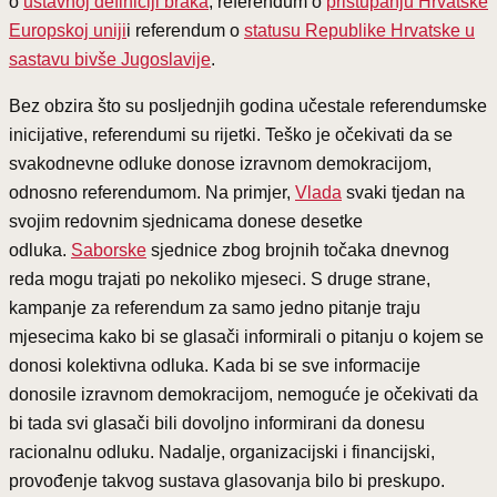
o
ustavnoj definiciji braka
, referendum o
pristupanju Hrvatske
Europskoj uniji
i referendum o
statusu Republike Hrvatske u
sastavu bivše Jugoslavije
.
Bez obzira što su posljednjih godina učestale referendumske
inicijative, referendumi su rijetki. Teško je očekivati da se
svakodnevne odluke donose izravnom demokracijom,
odnosno referendumom. Na primjer,
Vlada
svaki tjedan na
svojim redovnim sjednicama donese desetke
odluka.
Saborske
sjednice zbog brojnih točaka dnevnog
reda mogu trajati po nekoliko mjeseci. S druge strane,
kampanje za referendum za samo jedno pitanje traju
mjesecima kako bi se glasači informirali o pitanju o kojem se
donosi kolektivna odluka. Kada bi se sve informacije
donosile izravnom demokracijom, nemoguće je očekivati da
bi tada svi glasači bili dovoljno informirani da donesu
racionalnu odluku. Nadalje, organizacijski i financijski,
provođenje takvog sustava glasovanja bilo bi preskupo.