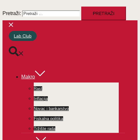
Pretraži:
Lab Club
Makro
Rast
Inflacija
Novac i bankarstvo
Fiskalna politika
Tržište rada