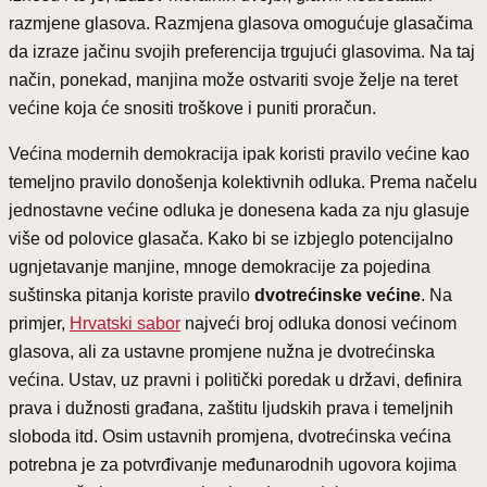
razmjene glasova. Razmjena glasova omogućuje glasačima
da izraze jačinu svojih preferencija trgujući glasovima. Na taj
način, ponekad, manjina može ostvariti svoje želje na teret
većine koja će snositi troškove i puniti proračun.
Većina modernih demokracija ipak koristi pravilo većine kao
temeljno pravilo donošenja kolektivnih odluka. Prema načelu
jednostavne većine odluka je donesena kada za nju glasuje
više od polovice glasača. Kako bi se izbjeglo potencijalno
ugnjetavanje manjine, mnoge demokracije za pojedina
suštinska pitanja koriste pravilo
dvotrećinske većine
. Na
primjer,
Hrvatski sabor
najveći broj odluka donosi većinom
glasova, ali za ustavne promjene nužna je dvotrećinska
većina. Ustav, uz pravni i politički poredak u državi, definira
prava i dužnosti građana, zaštitu ljudskih prava i temeljnih
sloboda itd. Osim ustavnih promjena, dvotrećinska većina
potrebna je za potvrđivanje međunarodnih ugovora kojima