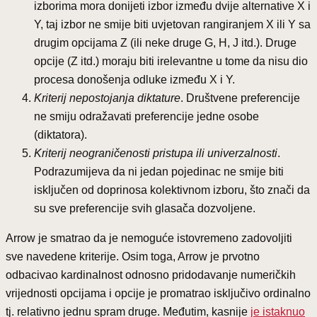
izborima mora donijeti izbor između dvije alternative X i
Y, taj izbor ne smije biti uvjetovan rangiranjem X ili Y sa
drugim opcijama Z (ili neke druge G, H, J itd.). Druge
opcije (Z itd.) moraju biti irelevantne u tome da nisu dio
procesa donošenja odluke između X i Y.
Kriterij nepostojanja diktature
. Društvene preferencije
ne smiju odražavati preferencije jedne osobe
(diktatora).
Kriterij neograničenosti pristupa ili univerzalnosti
.
Podrazumijeva da ni jedan pojedinac ne smije biti
isključen od doprinosa kolektivnom izboru, što znači da
su sve preferencije svih glasača dozvoljene.
Arrow je smatrao da je nemoguće istovremeno zadovoljiti
sve navedene kriterije. Osim toga, Arrow je prvotno
odbacivao kardinalnost odnosno pridodavanje numeričkih
vrijednosti opcijama i opcije je promatrao isključivo ordinalno
tj. relativno jednu spram druge. Međutim, kasnije
je istaknuo