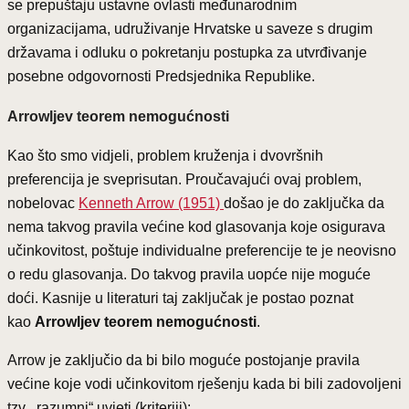
se prepuštaju ustavne ovlasti međunarodnim
organizacijama, udruživanje Hrvatske u saveze s drugim
državama i odluku o pokretanju postupka za utvrđivanje
posebne odgovornosti Predsjednika Republike.
Arrowljev teorem nemogućnosti
Kao što smo vidjeli, problem kruženja i dvovršnih
preferencija je sveprisutan. Proučavajući ovaj problem,
nobelovac
Kenneth Arrow (1951)
došao je do zaključka da
nema takvog pravila većine kod glasovanja koje osigurava
učinkovitost, poštuje individualne preferencije te je neovisno
o redu glasovanja. Do takvog pravila uopće nije moguće
doći. Kasnije u literaturi taj zaključak je postao poznat
kao
Arrowljev teorem nemogućnosti
.
Arrow je zaključio da bi bilo moguće postojanje pravila
većine koje vodi učinkovitom rješenju kada bi bili zadovoljeni
tzv. „razumni“ uvjeti (kriteriji):