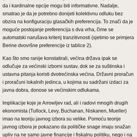
da i kardinalne opcije mogu biti informativne. Nadalje,
smatrao je da je potrebno donijeti kolektivnu odluku bez
obzira na konfiguraciju glasačkih preferencija. To znači da je
moguće postojanje preferencija s dva vrha, čime se
automatski narušava kriterij tranzitivnosti (sjetimo se primjera
Berine dvovršne preferencije iz tablice 2).
Kao što smo ranije konstatirali, većina država ipak se
odlučuje za većinski izborni sustav, dok se za suštinska i
ustavna pitanja koristi dvotrećinska većina. Državni proračun
i proračuni lokalnih jedinca, u kojima su sadržani izdaci za
javna dobra, donose se većinskim odlukama.
Implikacije koje je Arrowljev rad, ali i radovi mnogih drugih
ekonomista (Tullock, Levy, Buchanan, Niskanen, Mueller)
imao na teoriju javnog izbora su velike. Pomoću teorije
javnog izbora je pokazano da političke snage imaju snažan
upliv na ne samo javne financije i fiskalnu politiku, nego i na