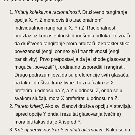
Kriterij kolektivne racionalnosti
. Društveno rangiranje
opcija X, Y, Z mora ovisiti o „racionalnom“
individualnom rangiranju X, Y i Z. Racionalnost
proizlazi iz konzistentnosti donošenja odluka. To znači
da društveno rangiranje mora proizaći iz karakteristika
povezanosti (engl. connexity) i tranzitivnosti (engl.
transitivity). Prvo pretpostavlja da je ishode glasovanja
moguće „povezati“ tj. ordinalno usporediti i rangirati.
Drugo podrazumijeva da su preferencije svih glasača,
pa tako i društva, tranzitivne. To znači ako se X
preferira u odnosu na Y, a Y u odnosu Z, onda se u
svakom slučaju mora X preferirati u odnosu na Z.
Pareto kriterij
. Ako svi članovi društva opciju X stavljaju
ispred opcije Y onda i rezultat glasovanja (većine)
mora biti takav da je X ispred Y.
Kriterij neovisnosti irelevantnih alternativa
. Kako se na