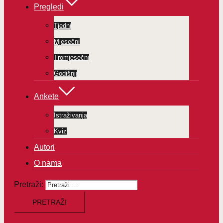
Pregledi
Tjedni
Mjesečni
Tromjesečni
Godišnji
Ankete
Istraživanja
Kviz
Autori
O nama
Pretraži: