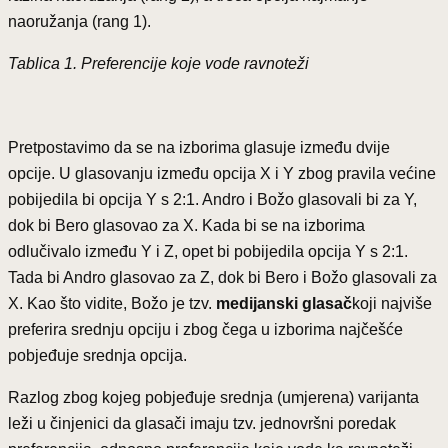
naoružanja (rang 1).
Tablica 1. Preferencije koje vode ravnoteži
Pretpostavimo da se na izborima glasuje između dvije
opcije. U glasovanju između opcija X i Y zbog pravila većine
pobijedila bi opcija Y s 2:1. Andro i Božo glasovali bi za Y,
dok bi Bero glasovao za X. Kada bi se na izborima
odlučivalo između Y i Z, opet bi pobijedila opcija Y s 2:1.
Tada bi Andro glasovao za Z, dok bi Bero i Božo glasovali za
X. Kao što vidite, Božo je tzv.
medijanski glasač
koji najviše
preferira srednju opciju i zbog čega u izborima najčešće
pobjeđuje srednja opcija.
Razlog zbog kojeg pobjeđuje srednja (umjerena) varijanta
leži u činjenici da glasači imaju tzv. jednovršni poredak