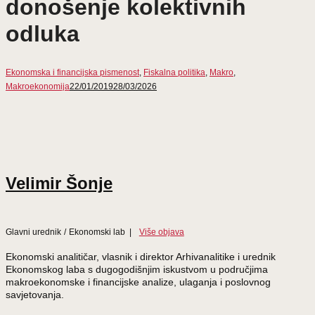
donošenje kolektivnih
odluka
Ekonomska i financijska pismenost
,
Fiskalna politika
,
Makro
,
Makroekonomija
22/01/2019
28/03/2026
Velimir Šonje
Glavni urednik
/
Ekonomski lab
|
Više objava
Ekonomski analitičar, vlasnik i direktor Arhivanalitike i urednik
Ekonomskog laba s dugogodišnjim iskustvom u područjima
makroekonomske i financijske analize, ulaganja i poslovnog
savjetovanja.