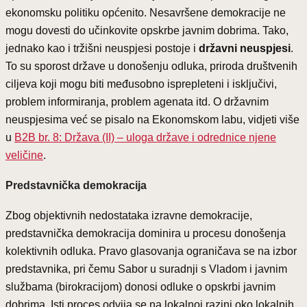
ekonomsku politiku općenito. Nesavršene demokracije ne
mogu dovesti do učinkovite opskrbe javnim dobrima. Tako,
jednako kao i tržišni neuspjesi postoje i
državni neuspjesi
.
To su sporost države u donošenju odluka, priroda društvenih
ciljeva koji mogu biti međusobno isprepleteni i isključivi,
problem informiranja, problem agenata itd. O državnim
neuspjesima već se pisalo na Ekonomskom labu, vidjeti više
u
B2B br. 8: Država (II) – uloga države i odrednice njene
veličine
.
Predstavnička demokracija
Zbog objektivnih nedostataka izravne demokracije,
predstavnička demokracija dominira u procesu donošenja
kolektivnih odluka. Pravo glasovanja ograničava se na izbor
predstavnika, pri čemu Sabor u suradnji s Vladom i javnim
službama (birokracijom) donosi odluke o opskrbi javnim
dobrima. Isti proces odvija se na lokalnoj razini oko lokalnih