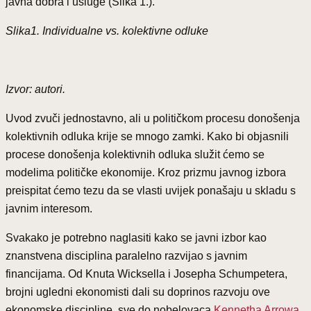
javna dobra i usluge (Slika 1.).
Slika1. Individualne vs. kolektivne odluke
Izvor: autori.
Uvod zvuči jednostavno, ali u političkom procesu donošenja
kolektivnih odluka krije se mnogo zamki. Kako bi objasnili
procese donošenja kolektivnih odluka služit ćemo se
modelima političke ekonomije. Kroz prizmu javnog izbora
preispitat ćemo tezu da se vlasti uvijek ponašaju u skladu s
javnim interesom.
Svakako je potrebno naglasiti kako se javni izbor kao
znanstvena disciplina paralelno razvijao s javnim
financijama. Od Knuta Wicksella i Josepha Schumpetera,
brojni ugledni ekonomisti dali su doprinos razvoju ove
ekonomske discipline, sve do nobelovaca
Kennetha Arrowa
,