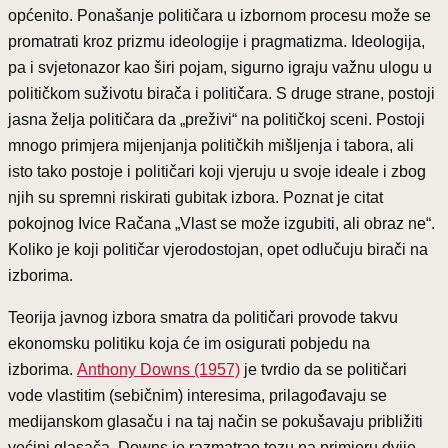
općenito. Ponašanje političara u izbornom procesu može se
promatrati kroz prizmu ideologije i pragmatizma. Ideologija,
pa i svjetonazor kao širi pojam, sigurno igraju važnu ulogu u
političkom suživotu birača i političara. S druge strane, postoji
jasna želja političara da „preživi“ na političkoj sceni. Postoji
mnogo primjera mijenjanja političkih mišljenja i tabora, ali
isto tako postoje i političari koji vjeruju u svoje ideale i zbog
njih su spremni riskirati gubitak izbora. Poznat je citat
pokojnog Ivice Račana „Vlast se može izgubiti, ali obraz ne“.
Koliko je koji političar vjerodostojan, opet odlučuju birači na
izborima.
Teorija javnog izbora smatra da političari provode takvu
ekonomsku politiku koja će im osigurati pobjedu na
izborima.
Anthony Downs (1957)
je tvrdio da se političari
vode vlastitim (sebičnim) interesima, prilagođavaju se
medijanskom glasaču i na taj način se pokušavaju približiti
većini glasača. Downs je razmatrao tezu na primjeru dvije