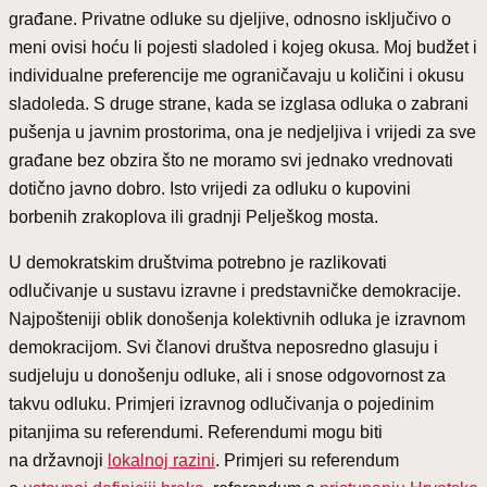
građane. Privatne odluke su djeljive, odnosno isključivo o
meni ovisi hoću li pojesti sladoled i kojeg okusa. Moj budžet i
individualne preferencije me ograničavaju u količini i okusu
sladoleda. S druge strane, kada se izglasa odluka o zabrani
pušenja u javnim prostorima, ona je nedjeljiva i vrijedi za sve
građane bez obzira što ne moramo svi jednako vrednovati
dotično javno dobro. Isto vrijedi za odluku o kupovini
borbenih zrakoplova ili gradnji Pelješkog mosta.
U demokratskim društvima potrebno je razlikovati
odlučivanje u sustavu izravne i predstavničke demokracije.
Najpošteniji oblik donošenja kolektivnih odluka je izravnom
demokracijom. Svi članovi društva neposredno glasuju i
sudjeluju u donošenju odluke, ali i snose odgovornost za
takvu odluku. Primjeri izravnog odlučivanja o pojedinim
pitanjima su referendumi. Referendumi mogu biti
na državnoji
lokalnoj razini
. Primjeri su referendum