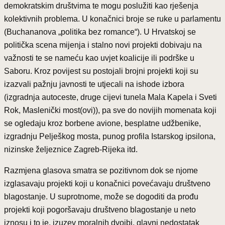
demokratskim društvima te mogu poslužiti kao rješenja
kolektivnih problema. U konačnici broje se ruke u parlamentu
(Buchananova „politika bez romance“). U Hrvatskoj se
politička scena mijenja i stalno novi projekti dobivaju na
važnosti te se nameću kao uvjet koalicije ili podrške u
Saboru. Kroz povijest su postojali brojni projekti koji su
izazvali pažnju javnosti te utjecali na ishode izbora
(izgradnja autoceste, druge cijevi tunela Mala Kapela i Sveti
Rok, Maslenički most(ovi)), pa sve do novijih momenata koji
se ogledaju kroz borbene avione, besplatne udžbenike,
izgradnju Pelješkog mosta, punog profila Istarskog ipsilona,
nizinske željeznice Zagreb-Rijeka itd.
Razmjena glasova smatra se pozitivnom dok se njome
izglasavaju projekti koji u konačnici povećavaju društveno
blagostanje. U suprotnome, može se dogoditi da prođu
projekti koji pogoršavaju društveno blagostanje u neto
iznosu i to je, izuzev moralnih dvojbi, glavni nedostatak