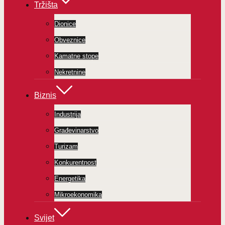
Tržišta
Dionice
Obveznice
Kamatne stope
Nekretnine
Biznis
Industrija
Građevinarstvo
Turizam
Konkurentnost
Energetika
Mikroekonomika
Svijet