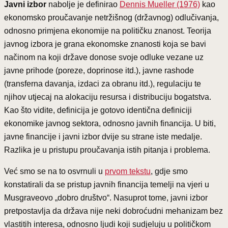
Javni izbor
nabolje je definirao
Dennis Mueller (1976)
kao
ekonomsko proučavanje netržišnog (državnog) odlučivanja,
odnosno primjena ekonomije na političku znanost. Teorija
javnog izbora je grana ekonomske znanosti koja se bavi
načinom na koji države donose svoje odluke vezane uz
javne prihode (poreze, doprinose itd.), javne rashode
(transferna davanja, izdaci za obranu itd.), regulaciju te
njihov utjecaj na alokaciju resursa i distribuciju bogatstva.
Kao što vidite, definicija je gotovo identična definiciji
ekonomike javnog sektora, odnosno javnih financija. U biti,
javne financije i javni izbor dvije su strane iste medalje.
Razlika je u pristupu proučavanja istih pitanja i problema.
Već smo se na to osvrnuli u
prvom tekstu
, gdje smo
konstatirali da se pristup javnih financija temelji na vjeri u
Musgraveovo „dobro društvo“. Nasuprot tome, javni izbor
pretpostavlja da država nije neki dobroćudni mehanizam bez
vlastitih interesa, odnosno ljudi koji sudjeluju u političkom