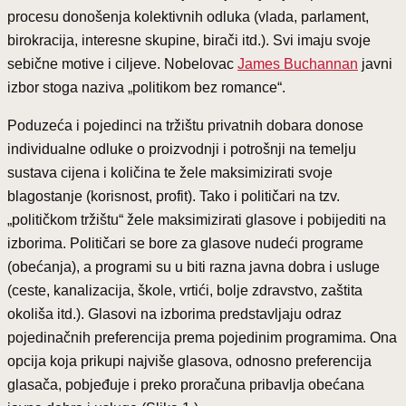
procesu donošenja kolektivnih odluka (vlada, parlament,
birokracija, interesne skupine, birači itd.). Svi imaju svoje
sebične motive i ciljeve. Nobelovac
James Buchannan
javni
izbor stoga naziva „politikom bez romance“.
Poduzeća i pojedinci na tržištu privatnih dobara donose
individualne odluke o proizvodnji i potrošnji na temelju
sustava cijena i količina te žele maksimizirati svoje
blagostanje (korisnost, profit). Tako i političari na tzv.
„političkom tržištu“ žele maksimizirati glasove i pobijediti na
izborima. Političari se bore za glasove nudeći programe
(obećanja), a programi su u biti razna javna dobra i usluge
(ceste, kanalizacija, škole, vrtići, bolje zdravstvo, zaštita
okoliša itd.). Glasovi na izborima predstavljaju odraz
pojedinačnih preferencija prema pojedinim programima. Ona
opcija koja prikupi najviše glasova, odnosno preferencija
glasača, pobjeđuje i preko proračuna pribavlja obećana