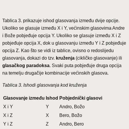
Tablica 3. prikazuje ishod glasovanja između dvije opcije.
Ukoliko se glasuje između X i Y, većinskim glasovima Andre
i Bože pobjeđuje opcija Y. Ukoliko se glasuje između X i Z
pobjeđuje opcija X, dok u glasovanju između Y i Z pobjeđuje
opcija Z. Kao što se vidi iz tablice, ovisno o redoslijedu
glasovanja, dokazi do tzv.
kruženja
(cikličko glasovanje) ili
glasačkog paradoksa
. Svaki puta pobjeđuje druga opcija
na temelju drugačije kombinacije većinskih glasova.
Tablica 3. Ishodi glasovanja kod kruženja
Glasovanje između
Ishod
Pobjednički glasovi
X i Y
Y
Andro, Božo
X i Z
X
Bero, Božo
Y i Z
Z
Andro, Bero