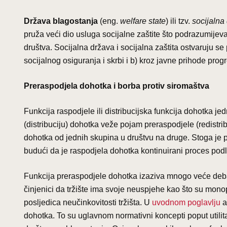
Država blagostanja
(eng.
welfare state
) ili tzv.
socijalna
pruža veći dio usluga socijalne zaštite što podrazumijev
društva. Socijalna država i socijalna zaštita ostvaruju 
socijalnog osiguranja i skrbi i b) kroz javne prihode pro
Preraspodjela dohotka i borba protiv siromaštva
Funkcija raspodjele ili distribucijska funkcija dohotka je
(distribuciju) dohotka veže pojam preraspodjele (redistri
dohotka od jednih skupina u društvu na druge. Stoga je pri
budući da je raspodjela dohotka kontinuirani proces pod
Funkcija preraspodjele dohotka izaziva mnogo veće debat
činjenici da tržište ima svoje neuspjehe kao što su monop
posljedica neučinkovitosti tržišta. U
uvodnom poglavlju
a
dohotka. To su uglavnom normativni koncepti poput utilita