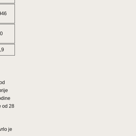
946
,0
,9
pod
rije
godine
e od 28
rlo je