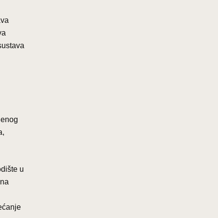
ava
va
 sustava
ljenog
a,
dište u
vna
većanje