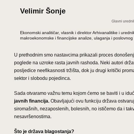
Velimir Šonje
Glavni uredni
Ekonomski analitičar, vlasnik i direktor Arhivanalitike i ur
makroekonomske i financijske analize, ulaganja i poslovnog 
U prethodnim smo nastavcima prikazali proces donošenj
poglede na uzroke rasta javnih rashoda. Neki autori drž
posljedice neefikasnosti tržišta, dok ju drugi kritički pro
sektor i slobodu pojedinca.
Sada otvaramo važnu temu kojom ćemo se baviti i u idući
javnih financija.
Obavljajući ovu funkciju država ostvaru
siromašnih, nezaposlenih, bolesnih, no ističemo da i ta
nesavršenostima.
Što je država blagostanja?