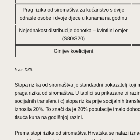
Prag rizika od siromaštva za kućanstvo s dvije
odrasle osobe i dvoje djece u kunama na godinu
Nejednakost distribucije dohotka – kvintilni omjer
(S80/S20)
Ginijev koeficijent
Izvor: DZS.
Stopa rizika od siromaštva je standardni pokazatelj koji 
praga rizika od siromaštva. U tablici su prikazane tri razin
socijalnih transfera i c) stopa rizika prije socijalnih tra
iznosila 20%. To znači da je 20% populacije imalo dohoda
tisuća kuna na godišnjoj razini.
Prema stopi rizika od siromaštva Hrvatska se nalazi izn