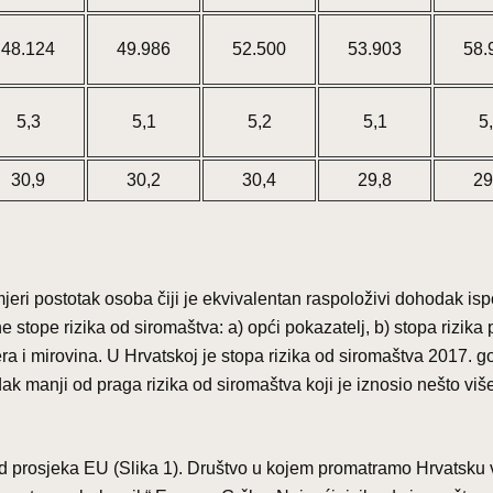
48.124
49.986
52.500
53.903
58.
5,3
5,1
5,2
5,1
5
30,9
30,2
30,4
29,8
29
mjeri postotak osoba čiji je ekvivalentan raspoloživi dohodak is
e stope rizika od siromaštva: a) opći pokazatelj, b) stopa rizika p
nsfera i mirovina. U Hrvatskoj je stopa rizika od siromaštva 2017. 
k manji od praga rizika od siromaštva koji je iznosio nešto viš
ad prosjeka EU (Slika 1). Društvo u kojem promatramo Hrvatsku v