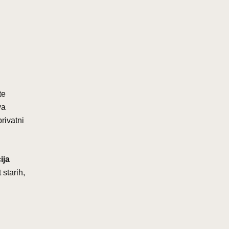
te
va
rivatni
ija
 starih,