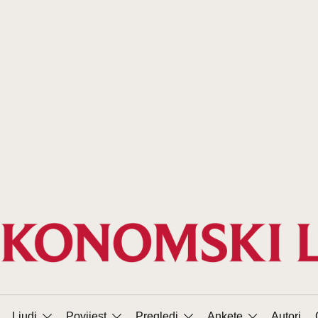
Ljudi
Povijest
Pregledi
Ankete
Autori