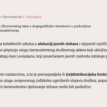
k
/
Ekonomski lab
|
Više objava
ednik Ekonomskog laba s dugogodišnjim iskustvom u područjima
savjetovanja.
a kolektivnih odluka o
alokaciji javnih dobara
i objasnili različi
avi pripisuju ulogu benevolentnog društvenog aktera koji ublaža
matraju kao Levijatana, koji povećanjem javnih rashoda istiskuje p
m nastavcima, a to je preraspodjela ili
(re)distribucijska funkc
je ulogu svojevrsnog zaštitnika ugroženih slojeva društva, poput
kvo benevolentno djelovanje države može biti podložno