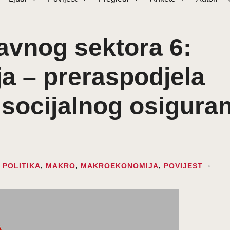
vnog sektora 6:
a – preraspodjela
 socijalnog osigura
 POLITIKA
,
MAKRO
,
MAKROEKONOMIJA
,
POVIJEST