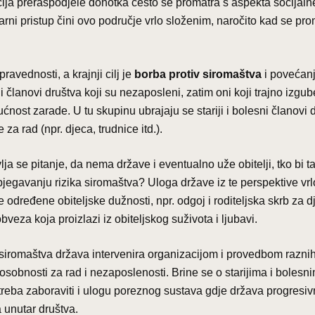
ija preraspodjele dohotka često se promatra s aspekta socijaln
linarni pristup čini ovo područje vrlo složenim, naročito kad se pr
ravednosti, a krajnji cilj je
borba protiv siromaštva
i povećan
članovi društva koji su nezaposleni, zatim oni koji trajno izgube
ost zarade. U tu skupinu ubrajaju se stariji i bolesni članovi d
a rad (npr. djeca, trudnice itd.).
ja se pitanje, da nema države i eventualno uže obitelji, tko bi t
gavanju rizika siromaštva? Uloga države iz te perspektive vrl
određene obiteljske dužnosti, npr. odgoj i roditeljska skrb za d
eza koja proizlazi iz obiteljskog suživota i ljubavi.
iv siromaštva država intervenira organizacijom i provedbom razni
obnosti za rad i nezaposlenosti. Brine se o starijima i bolesn
treba zaboraviti i ulogu poreznog sustava gdje država progresi
 unutar društva.