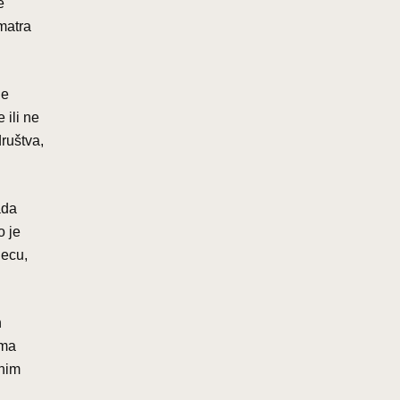
e
omatra
je
 ili ne
ruštva,
ada
o je
jecu,
h
ima
vnim