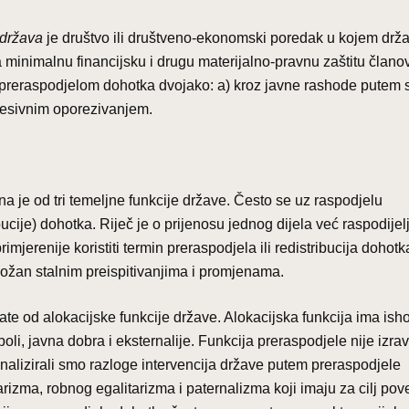
 država
je društvo ili društveno-ekonomski poredak u kojem drž
a minimalnu financijsku i drugu materijalno-pravnu zaštitu člano
se preraspodjelom dohotka dvojako: a) kroz javne rashode putem
gresivnim oporezivanjem.
dna je od tri temeljne funkcije države. Često se uz raspodjelu
bucije) dohotka. Riječ je o prijenosu jednog dijela već raspodije
mjerenije koristiti termin preraspodjela ili redistribucija dohotk
ložan stalnim preispitivanjima i promjenama.
e od alokacijske funkcije države. Alokacijska funkcija ima isho
oli, javna dobra i eksternalije. Funkcija preraspodjele nije izra
nalizirali smo razloge intervencija države putem preraspodjele
rizma, robnog egalitarizma i paternalizma koji imaju za cilj po