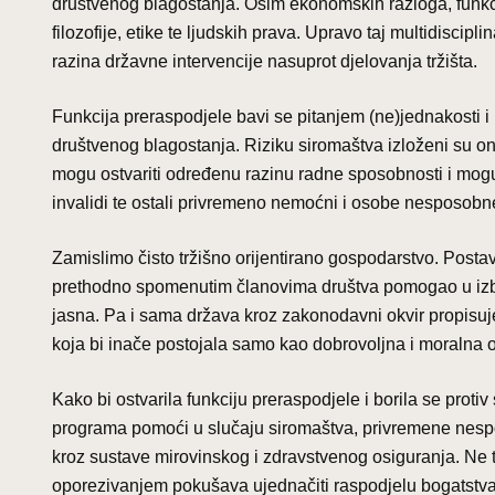
društvenog blagostanja. Osim ekonomskih razloga, funkc
filozofije, etike te ljudskih prava. Upravo taj multidiscip
razina državne intervencije nasuprot djelovanja tržišta.
Funkcija preraspodjele bavi se pitanjem (ne)jednakosti i p
društvenog blagostanja. Riziku siromaštva izloženi su oni 
mogu ostvariti određenu razinu radne sposobnosti i mogućn
invalidi te ostali privremeno nemoćni i osobe nesposobne z
Zamislimo čisto tržišno orijentirano gospodarstvo. Postavl
prethodno spomenutim članovima društva pomogao u izbje
jasna. Pa i sama država kroz zakonodavni okvir propisuje 
koja bi inače postojala samo kao dobrovoljna i moralna obv
Kako bi ostvarila funkciju preraspodjele i borila se prot
programa pomoći u slučaju siromaštva, privremene nespos
kroz sustave mirovinskog i zdravstvenog osiguranja. Ne 
oporezivanjem pokušava ujednačiti raspodjelu bogatstva