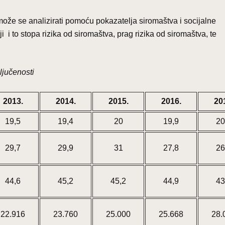
ože se analizirati pomoću pokazatelja siromaštva i socijalne
i i to stopa rizika od siromaštva, prag rizika od siromaštva, te
ljučenosti
2013.
2014.
2015.
2016.
20
19,5
19,4
20
19,9
20
29,7
29,9
31
27,8
26
44,6
45,2
45,2
44,9
43
22.916
23.760
25.000
25.668
28.