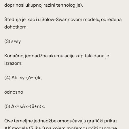
doprinosi ukupnoj razini tehnologije).
Štednja je, kao i u Solow-Swannovom modelu, određena
dohotkom:
(3) s=sy
Konačno, jednadžba akumulacije kapitala dana je
izrazom:
(4) Δk=sy-(δ+n)k,
odnosno
(5) Δk=sAk-(δ+n)k.
Ove temeljne jednadžbe omogućavaju grafički prikaz
AK modela (Slika 1) na kojem možemo uočiti osnovne