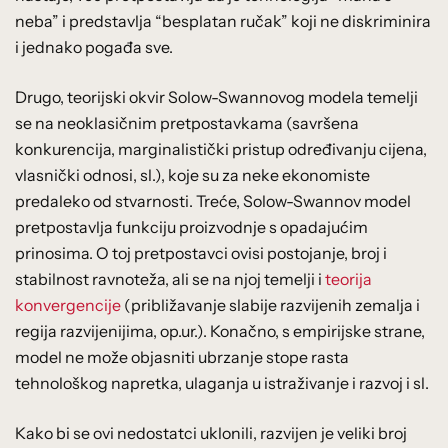
neba” i predstavlja “besplatan ručak” koji ne diskriminira
i jednako pogađa sve.
Drugo, teorijski okvir Solow-Swannovog modela temelji
se na neoklasičnim pretpostavkama (savršena
konkurencija, marginalistički pristup određivanju cijena,
vlasnički odnosi, sl.), koje su za neke ekonomiste
predaleko od stvarnosti. Treće, Solow-Swannov model
pretpostavlja funkciju proizvodnje s opadajućim
prinosima. O toj pretpostavci ovisi postojanje, broj i
stabilnost ravnoteža, ali se na njoj temelji i
teorija
konvergencije
(približavanje slabije razvijenih zemalja i
regija razvijenijima, op.ur.). Konačno, s empirijske strane,
model ne može objasniti ubrzanje stope rasta
tehnološkog napretka, ulaganja u istraživanje i razvoj i sl.
Kako bi se ovi nedostatci uklonili, razvijen je veliki broj