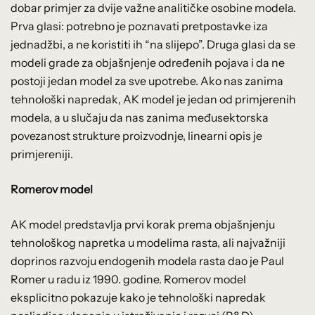
dobar primjer za dvije važne analitičke osobine modela.
Prva glasi: potrebno je poznavati pretpostavke iza
jednadžbi, a ne koristiti ih “na slijepo”. Druga glasi da se
modeli grade za objašnjenje određenih pojava i da ne
postoji jedan model za sve upotrebe. Ako nas zanima
tehnološki napredak, AK model je jedan od primjerenih
modela, a u slučaju da nas zanima međusektorska
povezanost strukture proizvodnje, linearni opis je
primjereniji.
Romerov model
AK model predstavlja prvi korak prema objašnjenju
tehnološkog napretka u modelima rasta, ali najvažniji
doprinos razvoju endogenih modela rasta dao je Paul
Romer u radu iz 1990. godine. Romerov model
eksplicitno pokazuje kako je tehnološki napredak