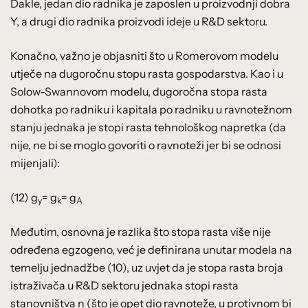
Dakle, jedan dio radnika je zaposlen u proizvodnji dobra
Y, a drugi dio radnika proizvodi ideje u R&D sektoru.
Konačno, važno je objasniti što u Romerovom modelu
utječe na dugoročnu stopu rasta gospodarstva. Kao i u
Solow-Swannovom modelu, dugoročna stopa rasta
dohotka po radniku i kapitala po radniku u ravnotežnom
stanju jednaka je stopi rasta tehnološkog napretka (da
nije, ne bi se moglo govoriti o ravnoteži jer bi se odnosi
mijenjali):
(12) g
= g
= g
y
k
A
Međutim, osnovna je razlika što stopa rasta više nije
određena egzogeno, već je definirana unutar modela na
temelju jednadžbe (10), uz uvjet da je stopa rasta broja
istraživača u R&D sektoru jednaka stopi rasta
stanovništva n (što je opet dio ravnoteže, u protivnom bi