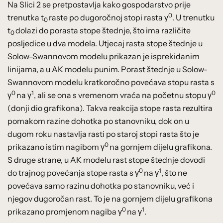
Na Slici 2 se pretpostavlja kako gospodarstvo prije
0
trenutka t
raste po dugoročnoj stopi rasta γ
. U trenutku
0
t
dolazi do porasta stope štednje, što ima različite
0
posljedice u dva modela. Utjecaj rasta stope štednje u
Solow-Swannovom modelu prikazan je isprekidanim
linijama, a u AK modelu punim. Porast štednje u Solow-
Swannovom modelu kratkoročno povećava stopu rasta s
0
1
0
γ
na γ
, ali se ona s vremenom vraća na početnu stopu γ
(donji dio grafikona). Takva reakcija stope rasta rezultira
pomakom razine dohotka po stanovniku, dok on u
dugom roku nastavlja rasti po staroj stopi rasta što je
0
prikazano istim nagibom γ
na gornjem dijelu grafikona.
S druge strane, u AK modelu rast stope štednje dovodi
0
1
do trajnog povećanja stope rasta s γ
na γ
, što ne
povećava samo razinu dohotka po stanovniku, već i
njegov dugoročan rast. To je na gornjem dijelu grafikona
0
1
prikazano promjenom nagiba γ
na γ
.