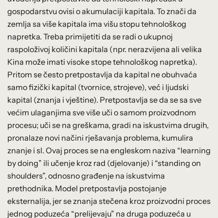
gospodarstvu ovisi o akumulaciji kapitala. To znači da
zemlja sa više kapitala ima višu stopu tehnološkog
napretka. Treba primijetiti da se radi o ukupnoj
raspoloživoj količini kapitala (npr. nerazvijena ali velika
Kina može imati visoke stope tehnološkog napretka).
Pritom se često pretpostavlja da kapital ne obuhvaća
samo fizički kapital (tvornice, strojeve), već i ljudski
kapital (znanja i vještine). Pretpostavlja se da se sa sve
većim ulaganjima sve više uči o samom proizvodnom
procesu; uči se na greškama, gradi na iskustvima drugih,
pronalaze novi načini rješavanja problema, kumulira
znanje i sl. Ovaj proces se na engleskom naziva “learning
by doing” ili učenje kroz rad (djelovanje) i “standing on
shoulders”, odnosno građenje na iskustvima
prethodnika. Model pretpostavlja postojanje
eksternalija, jer se znanja stečena kroz proizvodni proces
jednog poduzeća “prelijevaju” na druga poduzeća u