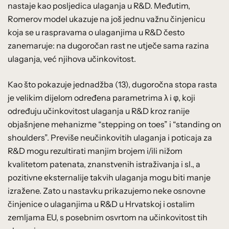
nastaje kao posljedica ulaganja u R&D. Međutim,
Romerov model ukazuje na još jednu važnu činjenicu
koja se u raspravama o ulaganjima u R&D često
zanemaruje: na dugoročan rast ne utječe sama razina
ulaganja, već njihova učinkovitost.
Kao što pokazuje jednadžba (13), dugoročna stopa rasta
je velikim dijelom određena parametrima λ i φ, koji
određuju učinkovitost ulaganja u R&D kroz ranije
objašnjene mehanizme “stepping on toes” i “standing on
shoulders”. Previše neučinkovitih ulaganja i poticaja za
R&D mogu rezultirati manjim brojem i/ili nižom
kvalitetom patenata, znanstvenih istraživanja i sl., a
pozitivne eksternalije takvih ulaganja mogu biti manje
izražene. Zato u nastavku prikazujemo neke osnovne
činjenice o ulaganjima u R&D u Hrvatskoj i ostalim
zemljama EU, s posebnim osvrtom na učinkovitost tih