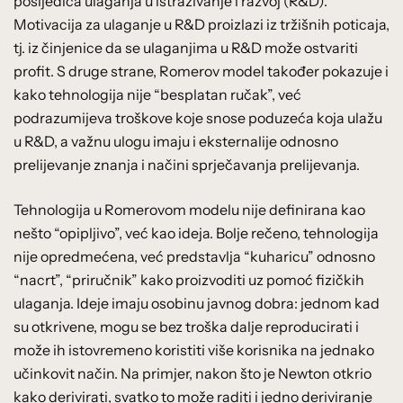
posljedica ulaganja u istraživanje i razvoj (R&D).
Motivacija za ulaganje u R&D proizlazi iz tržišnih poticaja,
tj. iz činjenice da se ulaganjima u R&D može ostvariti
profit. S druge strane, Romerov model također pokazuje i
kako tehnologija nije “besplatan ručak”, već
podrazumijeva troškove koje snose poduzeća koja ulažu
u R&D, a važnu ulogu imaju i eksternalije odnosno
prelijevanje znanja i načini sprječavanja prelijevanja.
Tehnologija u Romerovom modelu nije definirana kao
nešto “opipljivo”, već kao ideja. Bolje rečeno, tehnologija
nije opredmećena, već predstavlja “kuharicu” odnosno
“nacrt”, “priručnik” kako proizvoditi uz pomoć fizičkih
ulaganja. Ideje imaju osobinu javnog dobra: jednom kad
su otkrivene, mogu se bez troška dalje reproducirati i
može ih istovremeno koristiti više korisnika na jednako
učinkovit način. Na primjer, nakon što je Newton otkrio
kako derivirati, svatko to može raditi i jedno deriviranje