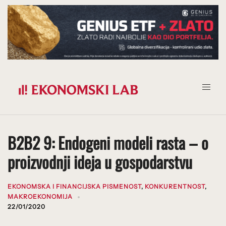
Prijeđi
na
sadržaj
B2B2 9: Endogeni modeli rasta – o
proizvodnji ideja u gospodarstvu
EKONOMSKA I FINANCIJSKA PISMENOST
,
KONKURENTNOST
,
MAKROEKONOMIJA
22/01/2020