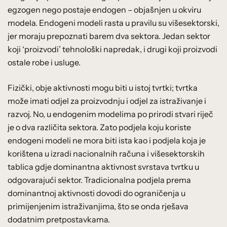
egzogen nego postaje endogen – objašnjen u okviru
modela. Endogeni modeli rasta u pravilu su višesektorski,
jer moraju prepoznati barem dva sektora. Jedan sektor
koji ‘proizvodi’ tehnološki napredak, i drugi koji proizvodi
ostale robe i usluge.
Fizički, obje aktivnosti mogu biti u istoj tvrtki; tvrtka
može imati odjel za proizvodnju i odjel za istraživanje i
razvoj. No, u endogenim modelima po prirodi stvari riječ
je o dva različita sektora. Zato podjela koju koriste
endogeni modeli ne mora biti ista kao i podjela koja je
korištena u izradi nacionalnih računa i višesektorskih
tablica gdje dominantna aktivnost svrstava tvrtku u
odgovarajući sektor. Tradicionalna podjela prema
dominantnoj aktivnosti dovodi do ograničenja u
primijenjenim istraživanjima, što se onda rješava
dodatnim pretpostavkama.