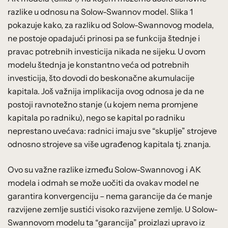
razlike u odnosu na Solow-Swannov model. Slika 1
pokazuje kako, za razliku od Solow-Swannovog modela,
ne postoje opadajući prinosi pa se funkcija štednje i
pravac potrebnih investicija nikada ne sijeku. U ovom
modelu štednja je konstantno veća od potrebnih
investicija, što dovodi do beskonačne akumulacije
kapitala. Još važnija implikacija ovog odnosa je da ne
postoji ravnotežno stanje (u kojem nema promjene
kapitala po radniku), nego se kapital po radniku
neprestano uvećava: radnici imaju sve “skuplje” strojeve
odnosno strojeve sa više ugrađenog kapitala tj. znanja.
Ovo su važne razlike između Solow-Swannovog i AK
modela i odmah se može uočiti da ovakav model ne
garantira konvergenciju – nema garancije da će manje
razvijene zemlje sustići visoko razvijene zemlje. U Solow-
Swannovom modelu ta “garancija” proizlazi upravo iz