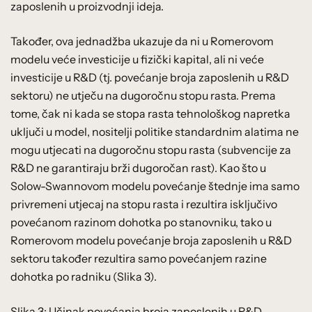
zaposlenih u proizvodnji ideja.
Također, ova jednadžba ukazuje da ni u Romerovom
modelu veće investicije u fizički kapital, ali ni veće
investicije u R&D (tj. povećanje broja zaposlenih u R&D
sektoru) ne utječu na dugoročnu stopu rasta. Prema
tome, čak ni kada se stopa rasta tehnološkog napretka
uključi u model, nositelji politike standardnim alatima ne
mogu utjecati na dugoročnu stopu rasta (subvencije za
R&D ne garantiraju brži dugoročan rast). Kao što u
Solow-Swannovom modelu povećanje štednje ima samo
privremeni utjecaj na stopu rasta i rezultira isključivo
povećanom razinom dohotka po stanovniku, tako u
Romerovom modelu povećanje broja zaposlenih u R&D
sektoru također rezultira samo povećanjem razine
dohotka po radniku (Slika 3).
Slika 3: Učinak povećanja broja zaposlenih u R&D