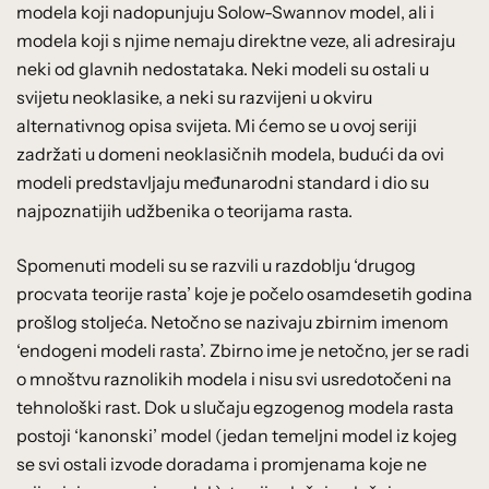
modela koji nadopunjuju Solow-Swannov model, ali i
modela koji s njime nemaju direktne veze, ali adresiraju
neki od glavnih nedostataka. Neki modeli su ostali u
svijetu neoklasike, a neki su razvijeni u okviru
alternativnog opisa svijeta. Mi ćemo se u ovoj seriji
zadržati u domeni neoklasičnih modela, budući da ovi
modeli predstavljaju međunarodni standard i dio su
najpoznatijih udžbenika o teorijama rasta.
Spomenuti modeli su se razvili u razdoblju ‘drugog
procvata teorije rasta’ koje je počelo osamdesetih godina
prošlog stoljeća. Netočno se nazivaju zbirnim imenom
‘endogeni modeli rasta’. Zbirno ime je netočno, jer se radi
o mnoštvu raznolikih modela i nisu svi usredotočeni na
tehnološki rast. Dok u slučaju egzogenog modela rasta
postoji ‘kanonski’ model (jedan temeljni model iz kojeg
se svi ostali izvode doradama i promjenama koje ne