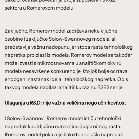
sektoru u Romerovom modelu
Zaključno, Romerov model zadržava neke ključne
osobine i zaključke Solow-Swannovog modela, ali
predstavlja važnu nadopunu jer stopa rasta tehnološkog
napretka proizlazi iz modela. Romerov model se također
može izvesti s mikroosnovama u analitičkom okviru
modela nesavršene konkurencije, što još bolje ocrtava
endogeni nastanak ideja i tehnološkog napretka. Opis
takvog modela nadilazi analitičku razinu B2B2 serije.
Ulaganja u R&D: nije važna veličina nego učinkovitost
I Solow-Swannov i Romerov model ističu tehnološki
napredak kao ključnu odrednicu dugoročnog rasta.
Romerov model pokazuje kako tehnološki napredak