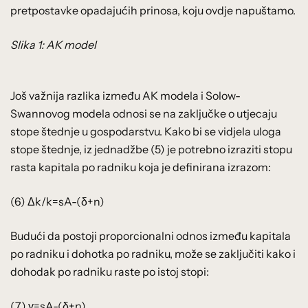
pretpostavke opadajućih prinosa, koju ovdje napuštamo.
Slika 1: AK model
Još važnija razlika između AK modela i Solow-
Swannovog modela odnosi se na zaključke o utjecaju
stope štednje u gospodarstvu. Kako bi se vidjela uloga
stope štednje, iz jednadžbe (5) je potrebno izraziti stopu
rasta kapitala po radniku koja je definirana izrazom:
(6) Δk/k=sA-(δ+n)
Budući da postoji proporcionalni odnos između kapitala
po radniku i dohotka po radniku, može se zaključiti kako i
dohodak po radniku raste po istoj stopi:
(7) γ=sA-(δ+n)