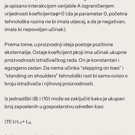
je opisano interakcijom varijable A iograničenjem
vrijednosti koeficijentaφ>0 (da je parametar 0, početna
tehnološka razina ne bi imala utjecaj, a da je negativan,
imala bi nepovoljan učinak).
Prema tome, u proizvodnji ideja postoje pozitivne
eksternalije. Ostaje koeficijent ρkoji ima učinak ukupne
proizvodnosti istraživačkog rada. On je konstantan i
egzogeno zadan. Da nema učinka “stepping on toes” i
“standing on shoulders” tehnološki rast bi samo ovisio o
broju istraživača i njihovoj proizvodnosti.
Iz jednadžbi (8) i (10) može se zaključiti kako je ukupan
broj zaposlenih u gospodarstvu određen kao:
(11) L=L
+ L
Y
A