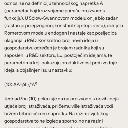
odnosi se na definiciju tehnološkog napretka A
(parametar koji kroz vrijeme pomiče proizvodnu
funkciju). U Solow-Swannovom modelu on je bio zadan
(rastao je po egzogenoj konstantnoj stopi rasta), dok je u
Romerovom modelu endogen i nastaje kao posljedica
ulaganja u R&D. Konkretno, broj novih ideja u
gospodarstvu određen je brojem radnika koji su
zaposleni u R&D sektoru, L
, postojećim idejama, te
A
parametrima koji pokazuju produktivnost proizvodnje
ideja, a objašnjeni su u nastavku:
λ
φ
(10) ΔA=ρL
A
A
Jednadžba (10) pokazuje da na proizvodnju novih ideja
utječe broj istraživača, pri čemu više istraživača vodi
bržem tehnološkom napretku. Na razini svjetskog
gospodarstva to ne izgleda sporno, no na razini