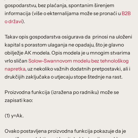
gospodarstvu, bez plaćanja, spontanim širenjem
informacija (više o ekternalijama može se pronaći u
B2B
o državi
).
Takav opis gospodarstva osigurava da prinosi na uloženi
kapital s porastom ulaganja ne opadaju, što je glavno
obilježje AK modela. Opis modela je u mnogim stvarima
vrlo sličan
Solow-Swannovom modelu bez tehnološkog
napretka
, uz nekoliko važnih dodatnih pretpostavki, ali i
drukčijih zaključaka o utjecaju stope štednje na rast.
Proizvodna funkcija (izražena po radniku) može se
zapisati kao:
(1) y=Ak.
Ovako postavljena proizvodna funkcija pokazuje da je