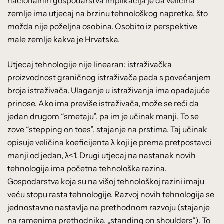
nacionalnih gospodarstva implikacija je da veličina
zemlje ima utjecaj na brzinu tehnološkog napretka, što
možda nije poželjna osobina. Osobito iz perspektive
male zemlje kakva je Hrvatska.
Utjecaj tehnologije nije linearan: istraživačka
proizvodnost graničnog istraživača pada s povećanjem
broja istraživača. Ulaganje u istraživanja ima opadajuće
prinose. Ako ima previše istraživača, može se reći da
jedan drugom “smetaju”, pa im je učinak manji. To se
zove “stepping on toes”, stajanje na prstima. Taj učinak
opisuje veličina koeficijenta λ koji je prema pretpostavci
manji od jedan, λ<1. Drugi utjecaj na nastanak novih
tehnologija ima početna tehnološka razina.
Gospodarstva koja su na višoj tehnološkoj razini imaju
veću stopu rasta tehnologije. Razvoj novih tehnologija se
jednostavno nastavlja na prethodnom razvoju (stajanje
na ramenima prethodnika, „standing on shoulders“). To