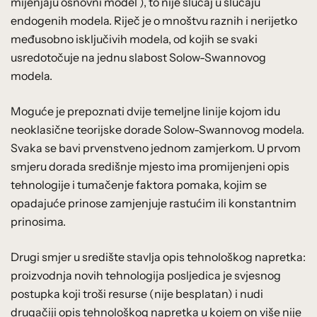
mijenjaju osnovni model ), to nije slučaj u slučaju
endogenih modela. Riječ je o mnoštvu raznih i nerijetko
međusobno isključivih modela, od kojih se svaki
usredotočuje na jednu slabost Solow-Swannovog
modela.
Moguće je prepoznati dvije temeljne linije kojom idu
neoklasične teorijske dorade Solow-Swannovog modela.
Svaka se bavi prvenstveno jednom zamjerkom. U prvom
smjeru dorada središnje mjesto ima promijenjeni opis
tehnologije i tumačenje faktora pomaka, kojim se
opadajuće prinose zamjenjuje rastućim ili konstantnim
prinosima.
Drugi smjer u središte stavlja opis tehnološkog napretka:
proizvodnja novih tehnologija posljedica je svjesnog
postupka koji troši resurse (nije besplatan) i nudi
drugačiji opis tehnološkog napretka u kojem on više nije