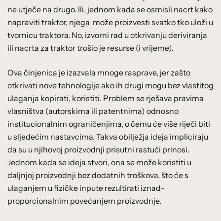
ne utječe na drugo. Ili, jednom kada se osmisli nacrt kako
napraviti traktor, njega može proizvesti svatko tko uloži u
tvornicu traktora. No, izvorni rad u otkrivanju deriviranja
ili nacrta za traktor trošio je resurse (i vrijeme).
Ova činjenica je izazvala mnoge rasprave, jer zašto
otkrivati nove tehnologije ako ih drugi mogu bez vlastitog
ulaganja kopirati, koristiti. Problem se rješava pravima
vlasništva (autorskima ili patentnima) odnosno
institucionalnim ograničenjima, o čemu će više riječi biti
u sljedećim nastavcima. Takva obilježja ideja impliciraju
da su u njihovoj proizvodnji prisutni rastući prinosi.
Jednom kada se ideja stvori, ona se može koristiti u
daljnjoj proizvodnji bez dodatnih troškova, što će s
ulaganjem u fizičke inpute rezultirati iznad-
proporcionalnim povećanjem proizvodnje.