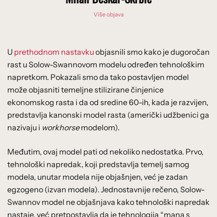
Više objava
U
prethodnom nastavku
objasnili smo kako je dugoročan
rast u Solow-Swannovom modelu određen tehnološkim
napretkom. Pokazali smo da tako postavljen model
može objasniti temeljne stilizirane činjenice
ekonomskog rasta i da od sredine 60-ih, kada je razvijen,
predstavlja kanonski model rasta (američki udžbenici ga
nazivaju i
workhorse
modelom).
Međutim, ovaj model pati od nekoliko nedostatka. Prvo,
tehnološki napredak, koji predstavlja temelj samog
modela, unutar modela nije objašnjen, već je zadan
egzogeno (izvan modela). Jednostavnije rečeno, Solow-
Swannov model ne objašnjava kako tehnološki napredak
nastaje, već pretpostavlja da je tehnologija “mana s