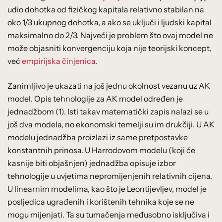
udio dohotka od fizičkog kapitala relativno stabilan na
oko 1/3 ukupnog dohotka, a ako se uključi i ljudski kapital
maksimalno do 2/3. Najveći je problem što ovaj model ne
može objasniti konvergenciju koja nije teorijski koncept,
već
empirijska činjenica
.
Zanimljivo je ukazati na još jednu okolnost vezanu uz AK
model. Opis tehnologije za AK model određen je
jednadžbom (1). Isti takav matematički zapis nalazi se u
još dva modela, no ekonomski temelji su im drukčiji. U AK
modelu jednadžba proizlazi iz same pretpostavke
konstantnih prinosa. U Harrodovom modelu (koji će
kasnije biti objašnjen) jednadžba opisuje izbor
tehnologije u uvjetima nepromijenjenih relativnih cijena.
U linearnim modelima, kao što je Leontijevljev, model je
posljedica ugrađenih i korištenih tehnika koje se ne
mogu mijenjati. Ta su tumačenja međusobno isključiva i