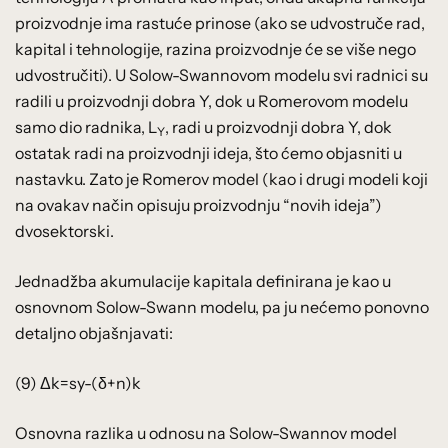
proizvodnje ima rastuće prinose (ako se udvostruče rad,
kapital i tehnologije, razina proizvodnje će se više nego
udvostručiti). U Solow-Swannovom modelu svi radnici su
radili u proizvodnji dobra Y, dok u Romerovom modelu
samo dio radnika, L
, radi u proizvodnji dobra Y, dok
Y
ostatak radi na proizvodnji ideja, što ćemo objasniti u
nastavku. Zato je Romerov model (kao i drugi modeli koji
na ovakav način opisuju proizvodnju “novih ideja”)
dvosektorski.
Jednadžba akumulacije kapitala definirana je kao u
osnovnom Solow-Swann modelu, pa ju nećemo ponovno
detaljno objašnjavati:
(9) Δk=sy-(δ+n)k
Osnovna razlika u odnosu na Solow-Swannov model