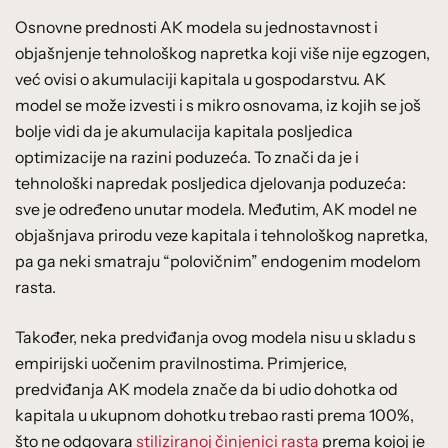
Osnovne prednosti AK modela su jednostavnost i
objašnjenje tehnološkog napretka koji više nije egzogen,
već ovisi o akumulaciji kapitala u gospodarstvu. AK
model se može izvesti i s mikro osnovama, iz kojih se još
bolje vidi da je akumulacija kapitala posljedica
optimizacije na razini poduzeća. To znači da je i
tehnološki napredak posljedica djelovanja poduzeća:
sve je određeno unutar modela. Međutim, AK model ne
objašnjava prirodu veze kapitala i tehnološkog napretka,
pa ga neki smatraju “polovičnim” endogenim modelom
rasta.
Također, neka predviđanja ovog modela nisu u skladu s
empirijski uočenim pravilnostima. Primjerice,
predviđanja AK modela znače da bi udio dohotka od
kapitala u ukupnom dohotku trebao rasti prema 100%,
što ne odgovara
stiliziranoj činjenici rasta
prema kojoj je