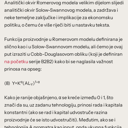
Analitički okvir Romerovog modela velikim dijelom slijedi
analitički okvir Solow-Swannovog modela, a zadržava i
neke temeljne zaključke i implikacije za ekonomsku
politiku, o čemu će više riječi biti u nastavku teksta.
Funkcija proizvodnje u Romerovom modelu definirana je
slično kao i u Solow-Swannovom modelu, ali ćemo je ovaj
put izraziti u Cobb-Douglasovom obliku (koji je definiran
na početku
serije B2B2) kako bi se naglasila važnost
prinosa na opseg:
α
1-α
(8) Y=K
(AL
)
Y
Kako je ranije objašnjeno, α se kreće između 0 i 1, što
znači da su, uz zadanu tehnologiju, prinosi rada i kapitala
konstantni (ako se rad i kapital udvostruče razina
proizvodnje će se isto udvostručiti). Međutim, ako se i
tehnologija A promatra kao input, onda ukupna funkcija