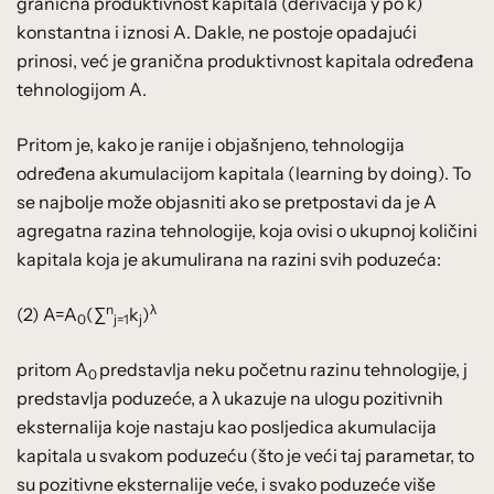
granična produktivnost kapitala (derivacija y po k)
konstantna i iznosi A. Dakle, ne postoje opadajući
prinosi, već je granična produktivnost kapitala određena
tehnologijom A.
Pritom je, kako je ranije i objašnjeno, tehnologija
određena akumulacijom kapitala (learning by doing). To
se najbolje može objasniti ako se pretpostavi da je A
agregatna razina tehnologije, koja ovisi o ukupnoj količini
kapitala koja je akumulirana na razini svih poduzeća:
n
λ
(2) A=A
(∑
k
)
0
j=1
j
pritom A
predstavlja neku početnu razinu tehnologije, j
0
predstavlja poduzeće, a λ ukazuje na ulogu pozitivnih
eksternalija koje nastaju kao posljedica akumulacija
kapitala u svakom poduzeću (što je veći taj parametar, to
su pozitivne eksternalije veće, i svako poduzeće više