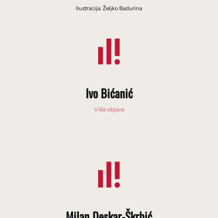
Ilustracija: Željko Badurina
Ivo Bićanić
Više objava
Milan Deskar-Škrbić