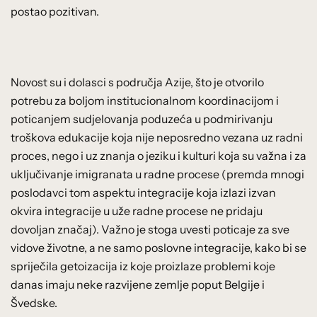
postao pozitivan.
Novost su i dolasci s područja Azije, što je otvorilo
potrebu za boljom institucionalnom koordinacijom i
poticanjem sudjelovanja poduzeća u podmirivanju
troškova edukacije koja nije neposredno vezana uz radni
proces, nego i uz znanja o jeziku i kulturi koja su važna i za
uključivanje imigranata u radne procese (premda mnogi
poslodavci tom aspektu integracije koja izlazi izvan
okvira integracije u uže radne procese ne pridaju
dovoljan značaj). Važno je stoga uvesti poticaje za sve
vidove životne, a ne samo poslovne integracije, kako bi se
spriječila getoizacija iz koje proizlaze problemi koje
danas imaju neke razvijene zemlje poput Belgije i
Švedske.