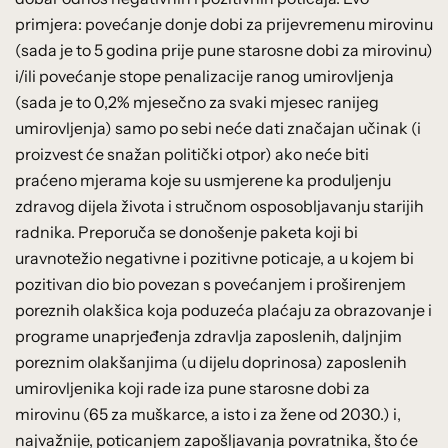
primjera: povećanje donje dobi za prijevremenu mirovinu
(sada je to 5 godina prije pune starosne dobi za mirovinu)
i/ili povećanje stope penalizacije ranog umirovljenja
(sada je to 0,2% mjesečno za svaki mjesec ranijeg
umirovljenja) samo po sebi neće dati značajan učinak (i
proizvest će snažan politički otpor) ako neće biti
praćeno mjerama koje su usmjerene ka produljenju
zdravog dijela života i stručnom osposobljavanju starijih
radnika. Preporuča se donošenje paketa koji bi
uravnotežio negativne i pozitivne poticaje, a u kojem bi
pozitivan dio bio povezan s povećanjem i proširenjem
poreznih olakšica koja poduzeća plaćaju za obrazovanje i
programe unaprjeđenja zdravlja zaposlenih, daljnjim
poreznim olakšanjima (u dijelu doprinosa) zaposlenih
umirovljenika koji rade iza pune starosne dobi za
mirovinu (65 za muškarce, a isto i za žene od 2030.) i,
najvažnije, poticanjem zapošljavanja povratnika, što će