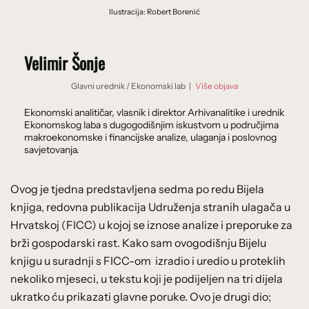
Ilustracija: Robert Borenić
Velimir Šonje
Glavni urednik
/
Ekonomski lab
|
Više objava
Ekonomski analitičar, vlasnik i direktor Arhivanalitike i urednik
Ekonomskog laba s dugogodišnjim iskustvom u područjima
makroekonomske i financijske analize, ulaganja i poslovnog
savjetovanja.
Ovog je tjedna predstavljena sedma po redu Bijela
knjiga, redovna publikacija Udruženja stranih ulagača u
Hrvatskoj (FICC) u kojoj se iznose analize i preporuke za
brži gospodarski rast. Kako sam ovogodišnju Bijelu
knjigu u suradnji s FICC-om izradio i uredio u proteklih
nekoliko mjeseci, u tekstu koji je podijeljen na tri dijela
ukratko ću prikazati glavne poruke. Ovo je drugi dio;