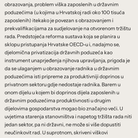
obrazovanja, problem viška zaposlenih u državnim
poduzećima (u kojima u Hrvatskoj radi oko 100 tisuća
zaposlenih) itekako je povezan s obrazovanjem i
prekvalifikacijama za sudjelovanje na otvorenom tržištu
rada. Predstojeća reforma sustava koja se planira u
sklopu pristupanja Hrvatske OECD-u i, nadajmo se,
djelomična privatizacija državnih poduzeća kao
instrument unaprjeđenja njihova upravljanja, prigoda je
da se ulaganjem u obrazovanje radnika u državnim
poduzećima isti pripreme za produktivniji doprinos u
privatnom sektoru gdje nedostaje radnika. Barem u
onom dijelu u kojem bi doprinos dijela zaposlenih u
državnim poduzećima produktivnosti u drugim
dijelovima gospodarstva mogao bio značajno veći. U
uvjetima starenja stanovništva i napetog tržišta rada niti
jedan sektor, pa ni državni, ne može si više dopustiti
neučinkovit rad. U suprotnom, skriveni viškovi