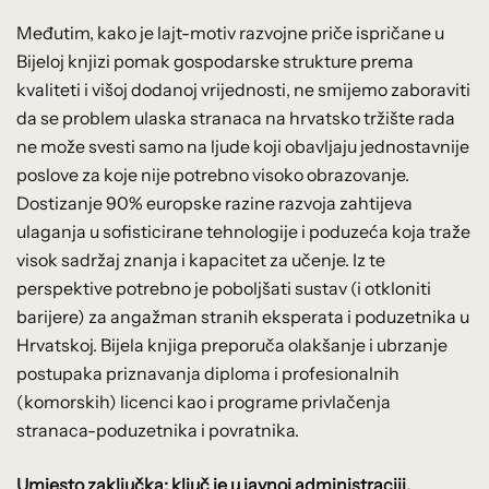
Međutim, kako je lajt-motiv razvojne priče ispričane u
Bijeloj knjizi pomak gospodarske strukture prema
kvaliteti i višoj dodanoj vrijednosti, ne smijemo zaboraviti
da se problem ulaska stranaca na hrvatsko tržište rada
ne može svesti samo na ljude koji obavljaju jednostavnije
poslove za koje nije potrebno visoko obrazovanje.
Dostizanje 90% europske razine razvoja zahtijeva
ulaganja u sofisticirane tehnologije i poduzeća koja traže
visok sadržaj znanja i kapacitet za učenje. Iz te
perspektive potrebno je poboljšati sustav (i otkloniti
barijere) za angažman stranih eksperata i poduzetnika u
Hrvatskoj. Bijela knjiga preporuča olakšanje i ubrzanje
postupaka priznavanja diploma i profesionalnih
(komorskih) licenci kao i programe privlačenja
stranaca-poduzetnika i povratnika.
Umjesto zaključka: ključ je u javnoj administraciji,