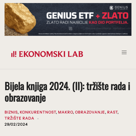
Prijeđi
na
sadržaj
Bijela knjiga 2024. (II): tržište rada i
obrazovanje
BIZNIS
,
KONKURENTNOST
,
MAKRO
,
OBRAZOVANJE
,
RAST
,
TRŽIŠTE RADA
29/02/2024