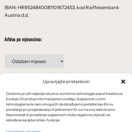
IBAN: HR9524840081101672453, kod Raiffeisenbank
Austria d.d.
Arhiva po mjesecima:
Arhiva
po
mjesecima:
Upravljajte pristankom
Važne poveznice
Da bismo pružili najbolje iskustvo, koristimo tehnologije poput kolačića za
Uvjeti korištenja
čuvanje i/ili pristup informacijama o uređaju. Suglasnost s ovim
tehnologijama će nam omogućiti da obrađujemo podatke kao što su
Politika privatnosti
ponašanje pri pregledavanju ili jedinstveni ID-ovi na ovoj web stranici.
Nepristanak ili povlačenje suglasnosti može negativno utjecati na
određene karakteristike i funkcije.
Kolačići
Upravljanje uslugama