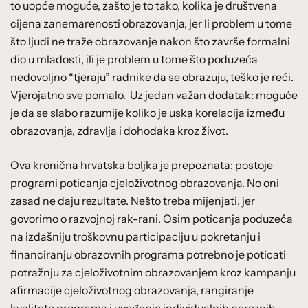
to uopće moguće, zašto je to tako, kolika je društvena
cijena zanemarenosti obrazovanja, jer li problem u tome
što ljudi ne traže obrazovanje nakon što završe formalni
dio u mladosti, ili je problem u tome što poduzeća
nedovoljno “tjeraju” radnike da se obrazuju, teško je reći.
Vjerojatno sve pomalo. Uz jedan važan dodatak: moguće
je da se slabo razumije koliko je uska korelacija između
obrazovanja, zdravlja i dohodaka kroz život.
Ova kronična hrvatska boljka je prepoznata; postoje
programi poticanja cjeloživotnog obrazovanja. No oni
zasad ne daju rezultate. Nešto treba mijenjati, jer
govorimo o razvojnoj rak-rani. Osim poticanja poduzeća
na izdašniju troškovnu participaciju u pokretanju i
financiranju obrazovnih programa potrebno je poticati
potražnju za cjeloživotnim obrazovanjem kroz kampanju
afirmacije cjeloživotnog obrazovanja, rangiranje
kvalitete programa i uvođenje individualnih poreznih