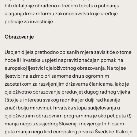
biti detaljnije obrađeno u trećem tekstu o poticanju
ulaganja kroz reformu zakonodavstva koje uređuje
poticaje za investicije.
Obrazovanje
Uspjeh dijela prethodno opisanih mjera zavisit će o tome
hoće li Hrvatska uspjeti napraviti značajan pomak na
europskoj ljestvici cjeloživotnog obrazovanja. Na toj se
ljestvici nalazimo pri samome dnu s ogromnim
zaostatkom za razvijenijim državama članicama. Iako je
cjeloživotno obrazovanje preduvjet dugog radnog vijeka
(što je u interesu svakog radnika jer dulji rad kasnije
znači bolju mirovinu), hrvatska stopa sudjelovanja u
cjeloživotnim obrazovnim programima je oko pet puta (!)
manja nego u susjednoj Sloveniji i nevjerojatnih osam
puta manja nego kod europskog prvaka Švedske. Kako je