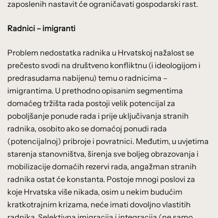
zaposlenih nastavit će ograničavati gospodarski rast.
Radnici – imigranti
Problem nedostatka radnika u Hrvatskoj nažalost se
prečesto svodi na društveno konfliktnu (i ideologijom i
predrasudama nabijenu) temu o radnicima –
imigrantima. U prethodno opisanim segmentima
domaćeg tržišta rada postoji velik potencijal za
poboljšanje ponude rada i prije uključivanja stranih
radnika, osobito ako se domaćoj ponudi rada
(potencijalnoj) pribroje i povratnici. Međutim, u uvjetima
starenja stanovništva, širenja sve boljeg obrazovanja i
mobilizacije domaćih rezervi rada, angažman stranih
radnika ostat će konstanta. Postoje mnogi poslovi za
koje Hrvatska više nikada, osim u nekim budućim
kratkotrajnim krizama, neće imati dovoljno vlastitih
radnika. Selektivna imigracija i integracija (ne samo