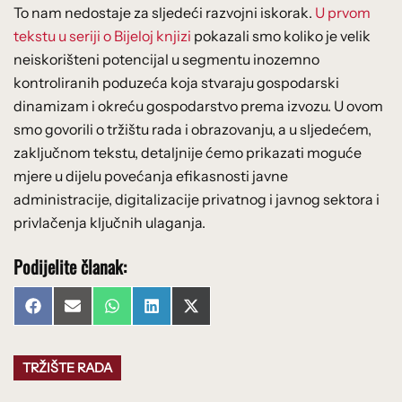
To nam nedostaje za sljedeći razvojni iskorak.
U prvom
tekstu u seriji o Bijeloj knjizi
pokazali smo koliko je velik
neiskorišteni potencijal u segmentu inozemno
kontroliranih poduzeća koja stvaraju gospodarski
dinamizam i okreću gospodarstvo prema izvozu. U ovom
smo govorili o tržištu rada i obrazovanju, a u sljedećem,
zaključnom tekstu, detaljnije ćemo prikazati moguće
mjere u dijelu povećanja efikasnosti javne
administracije, digitalizacije privatnog i javnog sektora i
privlačenja ključnih ulaganja.
Podijelite članak:
Share
Share
Share
Share
Share
Facebook
Email
WhatsApp
LinkedIn
X
on
on
on
on
on
(Twitter)
TRŽIŠTE RADA