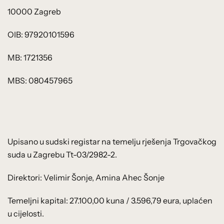
10000 Zagreb
OIB: 97920101596
MB: 1721356
MBS: 080457965
Upisano u sudski registar na temelju rješenja Trgovačkog
suda u Zagrebu Tt-03/2982-2.
Direktori: Velimir Šonje, Amina Ahec Šonje
Temeljni kapital: 27.100,00 kuna / 3.596,79 eura, uplaćen
u cijelosti.