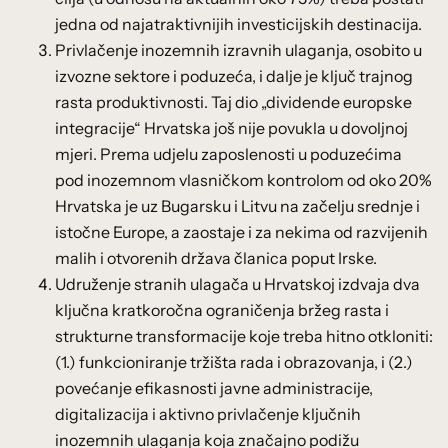
jedna od najatraktivnijih investicijskih destinacija.
Privlačenje inozemnih izravnih ulaganja, osobito u
izvozne sektore i poduzeća, i dalje je ključ trajnog
rasta produktivnosti. Taj dio „dividende europske
integracije“ Hrvatska još nije povukla u dovoljnoj
mjeri. Prema udjelu zaposlenosti u poduzećima
pod inozemnom vlasničkom kontrolom od oko 20%
Hrvatska je uz Bugarsku i Litvu na začelju srednje i
istočne Europe, a zaostaje i za nekima od razvijenih
malih i otvorenih država članica poput Irske.
Udruženje stranih ulagača u Hrvatskoj izdvaja dva
ključna kratkoročna ograničenja bržeg rasta i
strukturne transformacije koje treba hitno otkloniti:
(1.) funkcioniranje tržišta rada i obrazovanja, i (2.)
povećanje efikasnosti javne administracije,
digitalizacija i aktivno privlačenje ključnih
inozemnih ulaganja koja značajno podižu