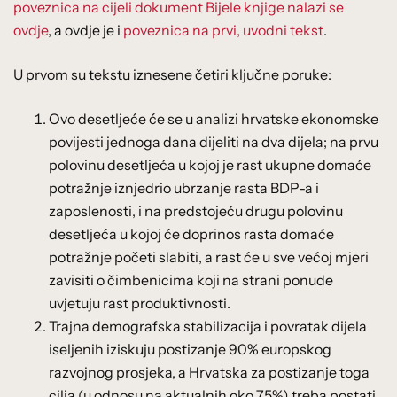
poveznica na cijeli dokument Bijele knjige nalazi se
ovdje
, a ovdje je i
poveznica na prvi, uvodni tekst
.
U prvom su tekstu iznesene četiri ključne poruke:
Ovo desetljeće će se u analizi hrvatske ekonomske
povijesti jednoga dana dijeliti na dva dijela; na prvu
polovinu desetljeća u kojoj je rast ukupne domaće
potražnje iznjedrio ubrzanje rasta BDP-a i
zaposlenosti, i na predstojeću drugu polovinu
desetljeća u kojoj će doprinos rasta domaće
potražnje početi slabiti, a rast će u sve većoj mjeri
zavisiti o čimbenicima koji na strani ponude
uvjetuju rast produktivnosti.
Trajna demografska stabilizacija i povratak dijela
iseljenih iziskuju postizanje 90% europskog
razvojnog prosjeka, a Hrvatska za postizanje toga
cilja (u odnosu na aktualnih oko 75%) treba postati