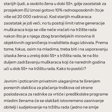
starijih ljudi, a osobito žena u dobi 55+, gdje zaostatak za
prosjekom EU iznosi gotovo 10% radnosposobnih (to je
više od 20 000 radnica). Kod starijih muškaraca
zaostatak je još veći, no tu postoji limit ratne generacije
muškaraca koja se više neće vraćati na tržište rada
nakon što je s njega zbog braniteljskih mirovina ili
objektivnih ograničenja invaliditeta dugo izbivala. Prema
tome, fokus, osim na mladima, treba biti i na usporavanju
izlaska žena u zreloj dobi 55+ s tržišta rada, te na što
duljem zadržavanju muškaraca koji će narednih godina
ući u dob 55+ na tržištu rada. Kako to postići?
Javnim i poticanim privatnim ulaganjima te širenjem
poreznih olakšica za plaćanja troškova od strane
poslodavaca za radnike za vrtiće i predškolske programe
mladim ženama će se olakšati istovremeno zasnivanje
obitelji i sudjelovanje na tržištu rada (jedno ne smije