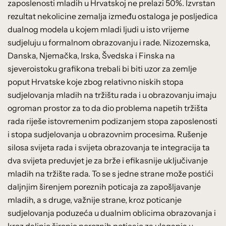
zaposlenosti mladih u Hrvatskoj ne prelazi 50%. Izvrstan
rezultat nekolicine zemalja između ostaloga je posljedica
dualnog modela u kojem mladi ljudi u isto vrijeme
sudjeluju u formalnom obrazovanju i rade. Nizozemska,
Danska, Njemačka, Irska, Švedska i Finska na
sjeveroistoku grafikona trebali bi biti uzor za zemlje
poput Hrvatske koje zbog relativno niskih stopa
sudjelovanja mladih na tržištu rada i u obrazovanju imaju
ogroman prostor za to da dio problema napetih tržišta
rada riješe istovremenim podizanjem stopa zaposlenosti
i stopa sudjelovanja u obrazovnim procesima. Rušenje
silosa svijeta rada i svijeta obrazovanja te integracija ta
dva svijeta preduvjet je za brže i efikasnije uključivanje
mladih na tržište rada. To se s jedne strane može postići
daljnjim širenjem poreznih poticaja za zapošljavanje
mladih, a s druge, važnije strane, kroz poticanje
sudjelovanja poduzeća u dualnim oblicima obrazovanja i
kroz daljnje širenje poreznih poticaje za ulaganja u