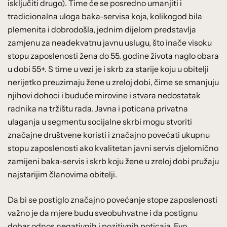
isključiti drugo). Time će se posredno umanjiti i
tradicionalna uloga baka-servisa koja, kolikogod bila
plemenita i dobrodošla, jednim dijelom predstavlja
zamjenu za neadekvatnu javnu uslugu, što inače visoku
stopu zaposlenosti žena do 55. godine života naglo obara
u dobi 55+. S time u vezi je i skrb za starije koju u obitelji
nerijetko preuzimaju žene u zreloj dobi, čime se smanjuju
njihovi dohoci i buduće mirovine i stvara nedostatak
radnika na tržištu rada. Javna i poticana privatna
ulaganja u segmentu socijalne skrbi mogu stvoriti
značajne društvene koristi i značajno povećati ukupnu
stopu zaposlenosti ako kvalitetan javni servis djelomično
zamijeni baka-servis i skrb koju žene u zreloj dobi pružaju
najstarijim članovima obitelji.
Da bi se postiglo značajno povećanje stope zaposlenosti
važno je da mjere budu sveobuhvatne i da postignu
dobar odnos negativnih i pozitivnih poticaja. Evo