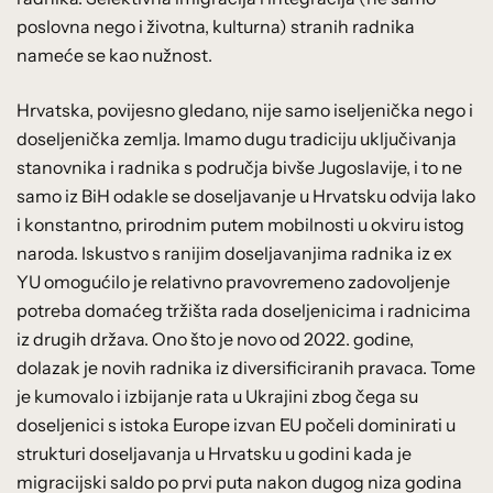
poslovna nego i životna, kulturna) stranih radnika
nameće se kao nužnost.
Hrvatska, povijesno gledano, nije samo iseljenička nego i
doseljenička zemlja. Imamo dugu tradiciju uključivanja
stanovnika i radnika s područja bivše Jugoslavije, i to ne
samo iz BiH odakle se doseljavanje u Hrvatsku odvija lako
i konstantno, prirodnim putem mobilnosti u okviru istog
naroda. Iskustvo s ranijim doseljavanjima radnika iz ex
YU omogućilo je relativno pravovremeno zadovoljenje
potreba domaćeg tržišta rada doseljenicima i radnicima
iz drugih država. Ono što je novo od 2022. godine,
dolazak je novih radnika iz diversificiranih pravaca. Tome
je kumovalo i izbijanje rata u Ukrajini zbog čega su
doseljenici s istoka Europe izvan EU počeli dominirati u
strukturi doseljavanja u Hrvatsku u godini kada je
migracijski saldo po prvi puta nakon dugog niza godina