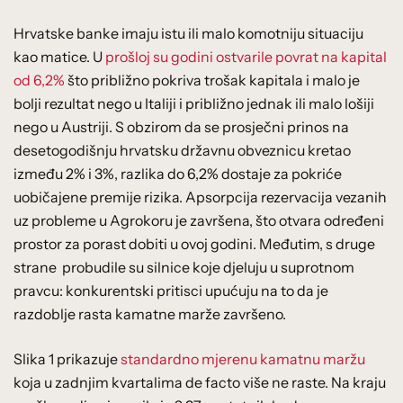
Hrvatske banke imaju istu ili malo komotniju situaciju
kao matice. U
prošloj su godini ostvarile povrat na kapital
od 6,2%
što približno pokriva trošak kapitala i malo je
bolji rezultat nego u Italiji i približno jednak ili malo lošiji
nego u Austriji. S obzirom da se prosječni prinos na
desetogodišnju hrvatsku državnu obveznicu kretao
između 2% i 3%, razlika do 6,2% dostaje za pokriće
uobičajene premije rizika. Apsorpcija rezervacija vezanih
uz probleme u Agrokoru je završena, što otvara određeni
prostor za porast dobiti u ovoj godini. Međutim, s druge
strane probudile su silnice koje djeluju u suprotnom
pravcu: konkurentski pritisci upućuju na to da je
razdoblje rasta kamatne marže završeno.
Slika 1 prikazuje
standardno mjerenu kamatnu maržu
koja u zadnjim kvartalima de facto više ne raste. Na kraju