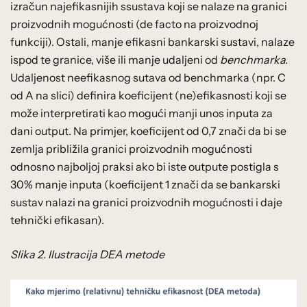
izračun najefikasnijih ssustava koji se nalaze na granici
proizvodnih mogućnosti (de facto na proizvodnoj
funkciji). Ostali, manje efikasni bankarski sustavi, nalaze
ispod te granice, više ili manje udaljeni od
benchmarka.
Udaljenost neefikasnog sutava od benchmarka (npr. C
od A na slici) definira koeficijent (ne)efikasnosti koji se
može interpretirati kao mogući manji unos inputa za
dani output. Na primjer, koeficijent od 0,7 znači da bi se
zemlja približila granici proizvodnih mogućnosti
odnosno najboljoj praksi ako bi iste outpute postigla s
30% manje inputa (koeficijent 1 znači da se bankarski
sustav nalazi na granici proizvodnih mogućnosti i daje
tehnički efikasan).
Slika 2. Ilustracija DEA metode