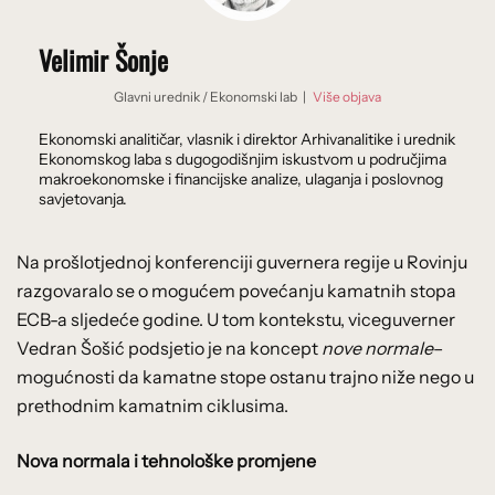
Velimir Šonje
Glavni urednik
/
Ekonomski lab
|
Više objava
Ekonomski analitičar, vlasnik i direktor Arhivanalitike i urednik
Ekonomskog laba s dugogodišnjim iskustvom u područjima
makroekonomske i financijske analize, ulaganja i poslovnog
savjetovanja.
Na prošlotjednoj konferenciji guvernera regije u Rovinju
razgovaralo se o mogućem povećanju kamatnih stopa
ECB-a sljedeće godine. U tom kontekstu, viceguverner
Vedran Šošić podsjetio je na koncept
nove normale
–
mogućnosti da kamatne stope ostanu trajno niže nego u
prethodnim kamatnim ciklusima.
Nova normala i tehnološke promjene