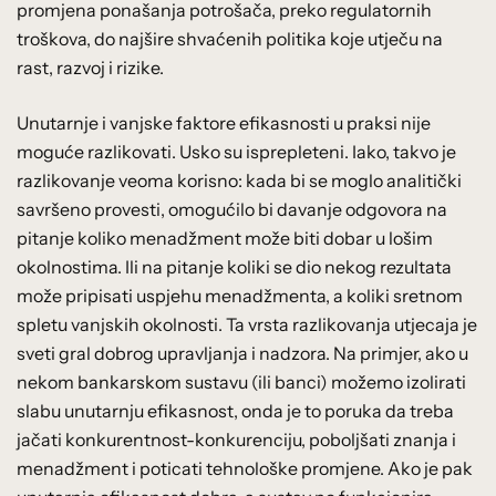
promjena ponašanja potrošača, preko regulatornih
troškova, do najšire shvaćenih politika koje utječu na
rast, razvoj i rizike.
Unutarnje i vanjske faktore efikasnosti u praksi nije
moguće razlikovati. Usko su isprepleteni. Iako, takvo je
razlikovanje veoma korisno: kada bi se moglo analitički
savršeno provesti, omogućilo bi davanje odgovora na
pitanje koliko menadžment može biti dobar u lošim
okolnostima. Ili na pitanje koliki se dio nekog rezultata
može pripisati uspjehu menadžmenta, a koliki sretnom
spletu vanjskih okolnosti. Ta vrsta razlikovanja utjecaja je
sveti gral dobrog upravljanja i nadzora. Na primjer, ako u
nekom bankarskom sustavu (ili banci) možemo izolirati
slabu unutarnju efikasnost, onda je to poruka da treba
jačati konkurentnost-konkurenciju, poboljšati znanja i
menadžment i poticati tehnološke promjene. Ako je pak