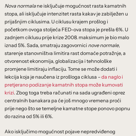
Nova normala
ne isključuje mogućnost rasta kamatnih
stopa, ali isključuje intenzitet rasta kakav je zabilježen u
prijašnjim ciklusima. U ciklusu krajem prošlog i
početkom ovoga stoljeća FED-ova stopa je prešla 6%. U
zadnjem ciklusu prije krize 2008. maksimum je bio malo
iznad 5%. Sada, smatraju zagovornici
nove normale
,
starenje stanovništva limitira rast domaće potražnje, a
otvorenost ekonomija, globalizacija i tehnološke
promjene limitiraju inflaciju. Tome se može dodati i
lekcija koja je naučena iz prošloga ciklusa –
da naglo i
pretjerano podizanje kamatnih stopa može kumovati
krizi
. Zbog toga treba računati na sada ugrađeni oprez
centralnih banakara pa će još mnogo vremena proći
prije nego što se temeljne kamatne stope ponovo popnu
do razina od 5% ili 6%.
Ako isključimo mogućnost pojave nepredviđenog