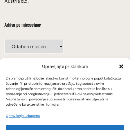
Austria d.d.
Arhiva po mjesecima:
Arhiva
po
mjesecima:
Upravljajte pristankom
Važne poveznice
Da bismo pružili najbolje iskustvo, koristimo tehnologije poput kolačića za
Uvjeti korištenja
čuvanje i/ili pristup informacijama o uređaju. Suglasnost s ovim
tehnologijama će nam omogućiti da obrađujemo podatke kao što su
Politika privatnosti
ponašanje pri pregledavanju ili jedinstveni ID-ovi na ovoj web stranici.
Nepristanak ili povlačenje suglasnosti može negativno utjecati na
određene karakteristike i funkcije.
Kolačići
Upravljanje uslugama
O nama i usluge