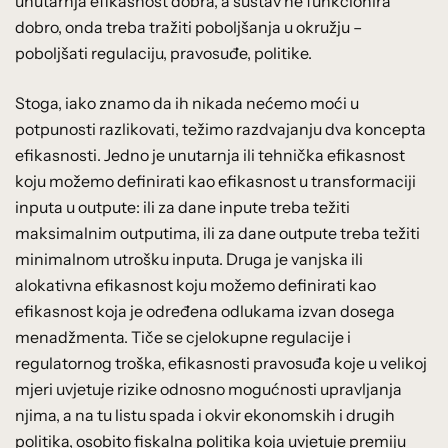
unutarnja efikasnost dobra, a sustav ne funkcionira
dobro, onda treba tražiti poboljšanja u okružju –
poboljšati regulaciju, pravosuđe, politike.
Stoga, iako znamo da ih nikada nećemo moći u
potpunosti razlikovati, težimo razdvajanju dva koncepta
efikasnosti. Jedno je unutarnja ili tehnička efikasnost
koju možemo definirati kao efikasnost u transformaciji
inputa u outpute: ili za dane inpute treba težiti
maksimalnim outputima, ili za dane outpute treba težiti
minimalnom utrošku inputa. Druga je vanjska ili
alokativna efikasnost koju možemo definirati kao
efikasnost koja je određena odlukama izvan dosega
menadžmenta. Tiče se cjelokupne regulacije i
regulatornog troška, efikasnosti pravosuđa koje u velikoj
mjeri uvjetuje rizike odnosno mogućnosti upravljanja
njima, a na tu listu spada i okvir ekonomskih i drugih
politika, osobito fiskalna politika koja uvjetuje premiju