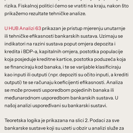
rizika. Fiskalnoj politici ćemo se vratiti na kraju, nakon što
prikažemo rezultate tehničke analize.
U HUB Analizi 63
prikazan je pristup mjerenju unutarnje
ili tehničke efikasnosti bankarskih sustava. Uzimaju se
indikatori na razini sustava poput omjera depozita i
kredita i BDP-a, kapitalnih omjera, postotka populacije
koja posjeduje kreditne kartice, postotka poduzeća koja
se financiraju kod banaka, i te se varijable klasificiraju
kao inputi ili outputi (npr. depoziti su očito inputi, a krediti
outputi) te se računaju koeficijenti efikasnosti. Analiza
se može provesti usporedbom pojedinih banaka ili
međunarodnom usporedbom bankarskih sustava. U
našoj analizi uspoređivani su bankarski sustavi.
Teoretska logika je prikazana na slici 2. Podaci za sve
bankarske sustave koji su uzeti u obzir u analizi služe za