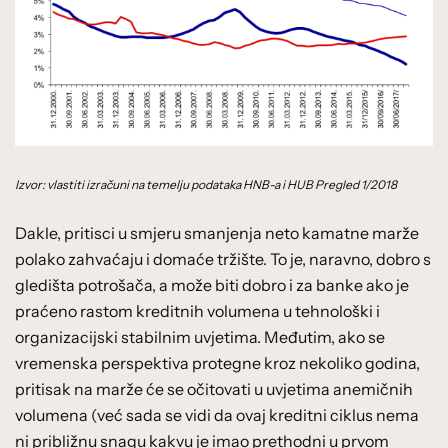
Izvor: vlastiti izračuni na temelju podataka HNB-a i HUB Pregled 1/2018
Dakle, pritisci u smjeru smanjenja neto kamatne marže
polako zahvaćaju i domaće tržište. To je, naravno, dobro s
gledišta potrošača, a može biti dobro i za banke ako je
praćeno rastom kreditnih volumena u tehnološki i
organizacijski stabilnim uvjetima. Međutim, ako se
vremenska perspektiva protegne kroz nekoliko godina,
pritisak na marže će se očitovati u uvjetima anemičnih
volumena (već sada se vidi da ovaj kreditni ciklus nema
ni približnu snagu kakvu je imao prethodni u prvom