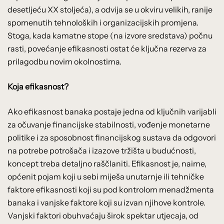
desetljeću XX stoljeća), a odvija se u okviru velikih, ranije
spomenutih tehnoloških i organizacijskih promjena.
Stoga, kada kamatne stope (na izvore sredstava) počnu
rasti, povećanje efikasnosti ostat će ključna rezerva za
prilagodbu novim okolnostima.
Koja efikasnost?
Ako efikasnost banaka postaje jedna od ključnih varijabli
za očuvanje financijske stabilnosti, vođenje monetarne
politike i za sposobnost financijskog sustava da odgovori
na potrebe potrošača i izazove tržišta u budućnosti,
koncept treba detaljno raščlaniti. Efikasnost je, naime,
općenit pojam koji u sebi miješa unutarnje ili tehničke
faktore efikasnosti koji su pod kontrolom menadžmenta
banaka i vanjske faktore koji su izvan njihove kontrole.
Vanjski faktori obuhvaćaju širok spektar utjecaja, od