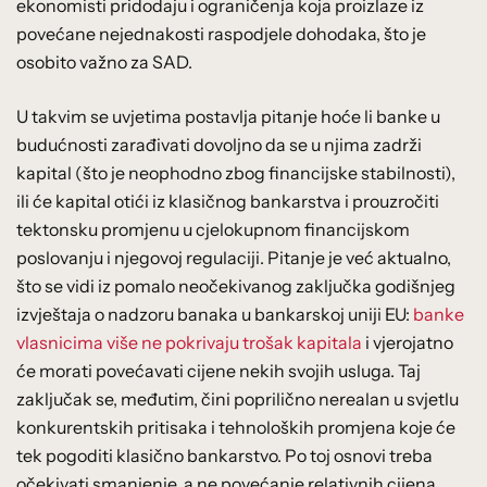
ekonomisti pridodaju i ograničenja koja proizlaze iz
povećane nejednakosti raspodjele dohodaka, što je
osobito važno za SAD.
U takvim se uvjetima postavlja pitanje hoće li banke u
budućnosti zarađivati dovoljno da se u njima zadrži
kapital (što je neophodno zbog financijske stabilnosti),
ili će kapital otići iz klasičnog bankarstva i prouzročiti
tektonsku promjenu u cjelokupnom financijskom
poslovanju i njegovoj regulaciji. Pitanje je već aktualno,
što se vidi iz pomalo neočekivanog zaključka godišnjeg
izvještaja o nadzoru banaka u bankarskoj uniji EU:
banke
vlasnicima više ne pokrivaju trošak kapitala
i vjerojatno
će morati povećavati cijene nekih svojih usluga. Taj
zaključak se, međutim, čini poprilično nerealan u svjetlu
konkurentskih pritisaka i tehnoloških promjena koje će
tek pogoditi klasično bankarstvo. Po toj osnovi treba
očekivati smanjenje, a ne povećanje relativnih cijena