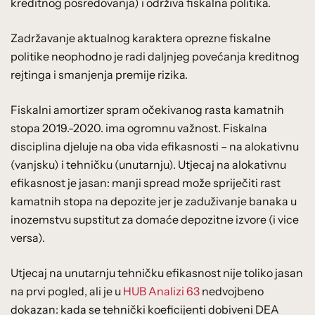
kreditnog posredovanja) i održiva fiskalna politika.
Zadržavanje aktualnog karaktera oprezne fiskalne
politike neophodno je radi daljnjeg povećanja kreditnog
rejtinga i smanjenja premije rizika.
Fiskalni amortizer spram očekivanog rasta kamatnih
stopa 2019.-2020. ima ogromnu važnost. Fiskalna
disciplina djeluje na oba vida efikasnosti – na alokativnu
(vanjsku) i tehničku (unutarnju). Utjecaj na alokativnu
efikasnost je jasan: manji spread može spriječiti rast
kamatnih stopa na depozite jer je zaduživanje banaka u
inozemstvu supstitut za domaće depozitne izvore (i vice
versa).
Utjecaj na unutarnju tehničku efikasnost nije toliko jasan
na prvi pogled, ali je u
HUB Analizi 63
nedvojbeno
dokazan: kada se tehnički koeficijenti dobiveni DEA