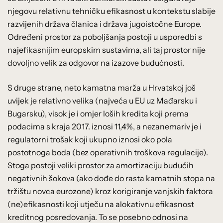
njegovu relativnu tehničku efikasnost u kontekstu slabije
razvijenih država članica i država jugoistočne Europe.
Određeni prostor za poboljšanja postoji u usporedbi s
najefikasnijim europskim sustavima, ali taj prostor nije
dovoljno velik za odgovor na izazove budućnosti.
S druge strane, neto kamatna marža u Hrvatskoj još
uvijek je relativno velika (najveća u EU uz Mađarsku i
Bugarsku), visok je i omjer loših kredita koji prema
podacima s kraja 2017. iznosi 11,4%, a nezanemariv je i
regulatorni trošak koji ukupno iznosi oko pola
postotnoga boda (bez operativnih troškova regulacije).
Stoga postoji veliki prostor za amortizaciju budućih
negativnih šokova (ako dođe do rasta kamatnih stopa na
tržištu novca eurozone) kroz korigiranje vanjskih faktora
(ne)efikasnosti koji utječu na alokativnu efikasnost
kreditnog posredovanja. To se posebno odnosi na