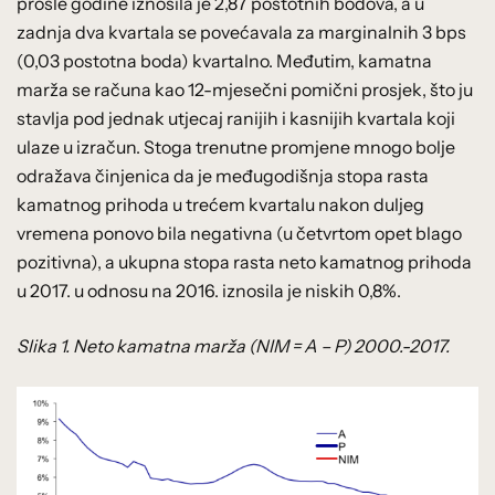
prošle godine iznosila je 2,87 postotnih bodova, a u
zadnja dva kvartala se povećavala za marginalnih 3 bps
(0,03 postotna boda) kvartalno. Međutim, kamatna
marža se računa kao 12-mjesečni pomični prosjek, što ju
stavlja pod jednak utjecaj ranijih i kasnijih kvartala koji
ulaze u izračun. Stoga trenutne promjene mnogo bolje
odražava činjenica da je međugodišnja stopa rasta
kamatnog prihoda u trećem kvartalu nakon duljeg
vremena ponovo bila negativna (u četvrtom opet blago
pozitivna), a ukupna stopa rasta neto kamatnog prihoda
u 2017. u odnosu na 2016. iznosila je niskih 0,8%.
Slika 1. Neto kamatna marža (NIM = A – P) 2000.-2017.