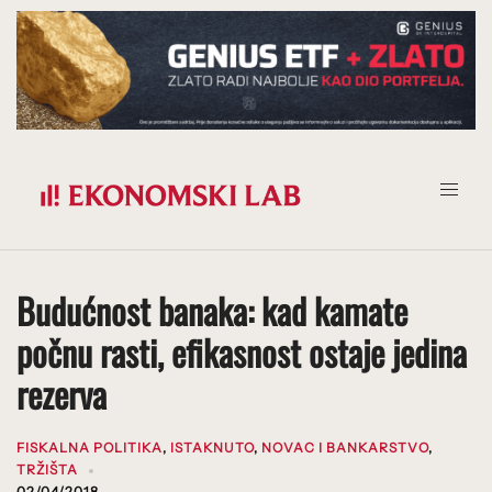
Prijeđi
na
sadržaj
Budućnost banaka: kad kamate
počnu rasti, efikasnost ostaje jedina
rezerva
FISKALNA POLITIKA
,
ISTAKNUTO
,
NOVAC I BANKARSTVO
,
TRŽIŠTA
02/04/2018