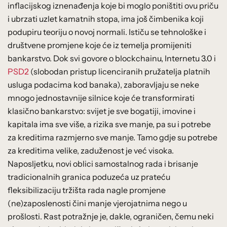
inflacijskog iznenađenja koje bi moglo poništiti ovu priču
i ubrzati uzlet kamatnih stopa, ima još čimbenika koji
podupiru teoriju o novoj normali. Ističu se tehnološke i
društvene promjene koje će iz temelja promijeniti
bankarstvo. Dok svi govore o blockchainu, Internetu 3.0 i
PSD2
(slobodan pristup licenciranih pružatelja platnih
usluga podacima kod banaka), zaboravljaju se neke
mnogo jednostavnije silnice koje će transformirati
klasično bankarstvo: svijet je sve bogatiji, imovine i
kapitala ima sve više, a rizika sve manje, pa su i potrebe
za kreditima razmjerno sve manje. Tamo gdje su potrebe
za kreditima velike, zaduženost je već visoka.
Naposljetku, novi oblici samostalnog rada i brisanje
tradicionalnih granica poduzeća uz prateću
fleksibilizaciju tržišta rada nagle promjene
(ne)zaposlenosti čini manje vjerojatnima nego u
prošlosti. Rast potražnje je, dakle, ograničen, čemu neki