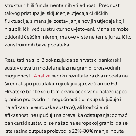
strukturnih ili fundamentalnih vrijednosti. Prednost
takvog pristupa je isključenje utjecaja cikličkih
fluktuacija, a mana je izostavljanje novijih utjecaja koji
nisu ciklički već su strukturno uvjetovani. Mana se može
otkloniti češćim mjerenjima ove vrste na temelju različito
konstruiranih baza podataka.
Rezultati na slici 3 pokazuju da se hrvatski bankarski
sustav u sva tri modela nalazi na granici proizvodnih
mogućnosti.
Analiza
sadrži i rezultate za dva modela na
širem skupu podataka koji uključuju sve članice EU.
Hrvatske banke se u tom okviru očekivano nalaze ispod
granice proizvodnih mogućnosti (jer skup uključuje i
najefikasnije europske sustave), ali koeficijenti
efikasnosti ne upućuju na prevelika odstupanja: domaći
bankarski sustav bi se našao na europskoj granici da se
ista razina outputa proizvodi s 22%-30% manje inputa.