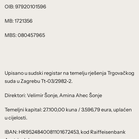
OIB: 97920101596
MB: 1721356
MBS: 080457965
Upisano u sudski registar na temelju rješenja Trgovačkog
suda u Zagrebu Tt-03/2982-2.
Direktori: Velimir Šonje, Amina Ahec Šonje
Temeljni kapital: 27.100,00 kuna / 3.596,79 eura, uplaćen
u cijelosti.
IBAN: HR9524840081101672453, kod Raiffeisenbank