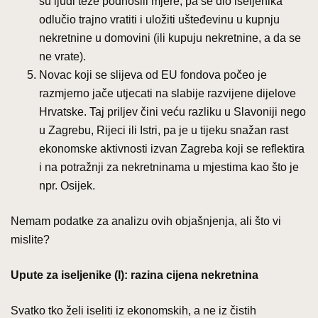
su ljudi teže podnosili mjere, pa se dio iseljenika
odlučio trajno vratiti i uložiti ušteđevinu u kupnju
nekretnine u domovini (ili kupuju nekretnine, a da se
ne vrate).
Novac koji se slijeva od EU fondova počeo je
razmjerno jače utjecati na slabije razvijene dijelove
Hrvatske. Taj priljev čini veću razliku u Slavoniji nego
u Zagrebu, Rijeci ili Istri, pa je u tijeku snažan rast
ekonomske aktivnosti izvan Zagreba koji se reflektira
i na potražnji za nekretninama u mjestima kao što je
npr. Osijek.
Nemam podatke za analizu ovih objašnjenja, ali što vi
mislite?
Upute za iseljenike (I): razina cijena nekretnina
Svatko tko želi iseliti iz ekonomskih, a ne iz čistih