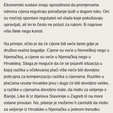
Ekonomski sustavi imaju sposobnost da promjenama
odnosa cijena reguliraju ponašanje ljudi u dugom roku. Oni
su moćniji spontani regulatori od vlada koje pokušavaju
upravljati, ali im to često ne polazi za rukom. Ili naprave
više štete nego koristi.
Na primjer, očito je da će cijene biti veće tamo gdje je
društvo realno bogatije. Cijene su veće u Norveškoj nego u
Njemačkoj, a cijene su veće u Njemačkoj nego u
Hrvatskoj. Stoga je moguće da će se pojaviti situacija u
kojoj razlika u očekivanoj plaći više neće biti dovoljno
poticajna za kompenzaciju razlika u cijenama. Razlike u
plaćama unutar hrvatske jesu i dugo će biti dovoljno velike,
a razlike u cijenama dovoljno male, da motiv za seljenje s
Banije, Like ili iz dijelova Slavonije u Zagreb ili na more
ostane prisutan. No, pitanje je možemo li zamisliti da motiv
za seljenje iz Hrvatske u Njemačku u jednom trenutku