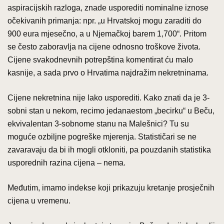
aspiracijskih razloga, znade usporediti nominalne iznose
očekivanih primanja: npr. „u Hrvatskoj mogu zaraditi do
900 eura mjesečno, a u Njemačkoj barem 1,700“. Pritom
se često zaboravlja na cijene odnosno troškove života.
Cijene svakodnevnih potrepština komentirat ću malo
kasnije, a sada prvo o Hrvatima najdražim nekretninama.
Cijene nekretnina nije lako usporediti. Kako znati da je 3-
sobni stan u nekom, recimo jedanaestom „becirku“ u Beču,
ekvivalentan 3-sobnome stanu na Malešnici? Tu su
moguće ozbiljne pogreške mjerenja. Statističari se ne
zavaravaju da bi ih mogli otkloniti, pa pouzdanih statistika
usporednih razina cijena – nema.
Međutim, imamo indekse koji prikazuju kretanje prosječnih
cijena u vremenu.