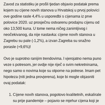
Zavod za statistiku je prošli tjedan objavio podatak prema
kojem su cijene novih stanova u Hrvatskoj u prvoj polovici
ove godine rasle 4,4% u usporedbi s cijenama iz prve
polovice 2020. uz prosječnu ostvarenu prodajnu cijenu od
oko 13,500 kuna. U tome nema ničeg zanimljivog i
neočekivanog, da nije nastavka: cijene novih stanova u
Zagrebu su pale (-1,2%), a izvan Zagreba su snažno
porasle (+9,6%)!
Ovo je suprotno ranijim trendovima. I vjerojatno nema puno
veze s potresom, jer ovdje nije riječ o svim nekretninama,
nego samo o novima koje su otporne na potrese. Imam pet
hipoteza (niti jedna provjerena), koje bi mogle objasniti
ovaj podatak:
Cijene novih stanova, pogotovo kvalitetnih, eskalirale
su prije pandemije – pojavio se mjehur cijena koji je