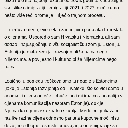
blizu nule što najbolji rezultat od 2008. godine. Kada stignu
statistike o imigraciji i emigraciji 2021. i 2022. moći ćemo
nešto više reći o tome je li riječ o trajnom procesu.
U međuvremenu, evo nekih zanimljivih podataka Eurostata
o cijenama. Usporedio sam Hrvatsku i Njemačku, ali sam
dodao i najuspješniju bivšu socijalističku zemlju Estoniju.
Estonija je mala zemlja i razvojno bliža nama nego
Nijemcima, a povijesno i kulturno bliža Nijemcima nego
nama.
Logično, u pogledu troškova smo tu negdje s Estoncima
(iako je Estonija razvijenija od Hrvatske, što se vidi samo u
anomaliji cijena odjeće i obuće, no i mi imamo anomaliju s
cijenama komunikacija naspram Estonije), dok je
Njemačka u prosjeku znatno skuplja. Međutim, prikazane
razlike razine cijena odnosno pariteta kupovne moći nisu
dovoljno odbojne u smislu odustajanja od emigracije za