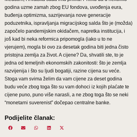
godina uzme zamah zbog EU fondova, uvođenja eura,
buđenja optimizma, sazrijevanja nove generacije
poduzetnika, ispravljanja migracijskog salda što je (možda)
započelo pandemijskim okidačem, napretka institucija, i
još kad bi neka reformica pripomogla (iako u to ne
vjerujem), mogla bi ovo za desetak godina biti jedna čisto
pristojna zemlja za život. A cijene? Da, shvatili ste, to je
jedna od temeljnih ekonomskih zakonitosti: što je zemlja
razvijenija i što su ljudi bogatiji, razine cijena su veće.
Stoga vam svima želim da vam cijene za deset godina
budu veće zbog toga što su vam dohoci iz kojih plaćate te
cijene puno, puno više narasli, a ne zbog toga što se neki
“monetarni suverenist” dočepao centralne banke.
Podijelite članak:
Share
Share
Share
Share
Share
Facebook
Email
WhatsApp
LinkedIn
X
on
on
on
on
on
(Twitter)