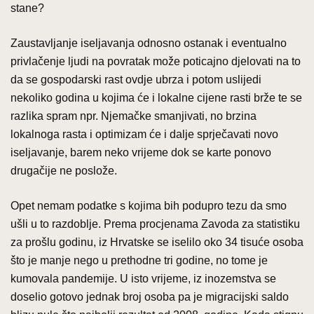
stane?
Zaustavljanje iseljavanja odnosno ostanak i eventualno
privlačenje ljudi na povratak može poticajno djelovati na to
da se gospodarski rast ovdje ubrza i potom uslijedi
nekoliko godina u kojima će i lokalne cijene rasti brže te se
razlika spram npr. Njemačke smanjivati, no brzina
lokalnoga rasta i optimizam će i dalje sprječavati novo
iseljavanje, barem neko vrijeme dok se karte ponovo
drugačije ne poslože.
Opet nemam podatke s kojima bih podupro tezu da smo
ušli u to razdoblje. Prema procjenama Zavoda za statistiku
za prošlu godinu, iz Hrvatske se iselilo oko 34 tisuće osoba
što je manje nego u prethodne tri godine, no tome je
kumovala pandemije. U isto vrijeme, iz inozemstva se
doselio gotovo jednak broj osoba pa je migracijski saldo