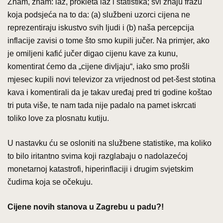
Znam, znam: laž, prokleta laž i statistika; svi znaju frazu
koja podsjeća na to da: (a) službeni uzorci cijena ne
reprezentiraju iskustvo svih ljudi i (b) naša percepcija
inflacije zavisi o tome što smo kupili jučer. Na primjer, ako
je omiljeni kafić jučer digao cijenu kave za kunu,
komentirat ćemo da „cijene divljaju“, iako smo prošli
mjesec kupili novi televizor za vrijednost od pet-šest stotina
kava i komentirali da je takav uređaj pred tri godine koštao
tri puta više, te nam tada nije padalo na pamet iskrcati
toliko love za plosnatu kutiju.
U nastavku ću se osloniti na službene statistike, ma koliko
to bilo iritantno svima koji razglabaju o nadolazećoj
monetarnoj katastrofi, hiperinflaciji i drugim svjetskim
čudima koja se očekuju.
Cijene novih stanova u Zagrebu u padu?!