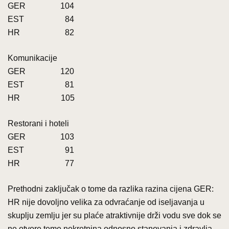
GER 104
EST 84
HR 82
Komunikacije
GER 120
EST 81
HR 105
Restorani i hoteli
GER 103
EST 91
HR 77
Prethodni zaključak o tome da razlika razina cijena GER:
HR nije dovoljno velika za odvraćanje od iseljavanja u
skuplju zemlju jer su plaće atraktivnije drži vodu sve dok se
ne otvore teme nekretnina odnosno stanovanja i zdravlja.