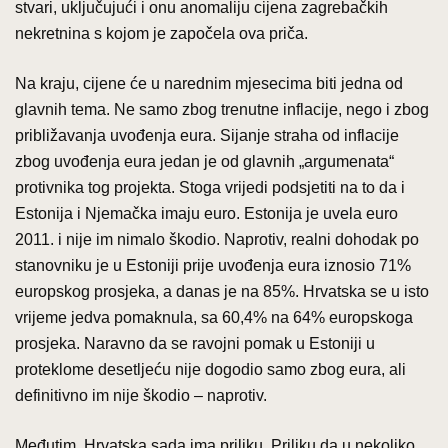
stvari, uključujući i onu anomaliju cijena zagrebačkih
nekretnina s kojom je započela ova priča.
Na kraju, cijene će u narednim mjesecima biti jedna od
glavnih tema. Ne samo zbog trenutne inflacije, nego i zbog
približavanja uvođenja eura. Sijanje straha od inflacije
zbog uvođenja eura jedan je od glavnih „argumenata“
protivnika tog projekta. Stoga vrijedi podsjetiti na to da i
Estonija i Njemačka imaju euro. Estonija je uvela euro
2011. i nije im nimalo škodio. Naprotiv, realni dohodak po
stanovniku je u Estoniji prije uvođenja eura iznosio 71%
europskog prosjeka, a danas je na 85%. Hrvatska se u isto
vrijeme jedva pomaknula, sa 60,4% na 64% europskoga
prosjeka. Naravno da se ravojni pomak u Estoniji u
proteklome desetljeću nije dogodio samo zbog eura, ali
definitivno im nije škodio – naprotiv.
Međutim, Hrvatska sada ima priliku. Priliku da u nekoliko