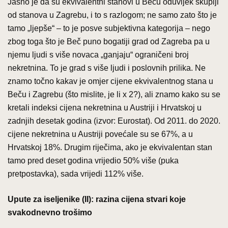
Jasno je da su ekvivalentni stanovi u Beču oduvijek skuplji
od stanova u Zagrebu, i to s razlogom; ne samo zato što je
tamo „ljepše“ – to je posve subjektivna kategorija – nego
zbog toga što je Beč puno bogatiji grad od Zagreba pa u
njemu ljudi s više novaca „ganjaju“ ograničeni broj
nekretnina. To je grad s više ljudi i poslovnih prilika. Ne
znamo točno kakav je omjer cijene ekvivalentnog stana u
Beču i Zagrebu (što mislite, je li x 2?), ali znamo kako su se
kretali indeksi cijena nekretnina u Austriji i Hrvatskoj u
zadnjih desetak godina (izvor: Eurostat). Od 2011. do 2020.
cijene nekretnina u Austriji povećale su se 67%, a u
Hrvatskoj 18%. Drugim riječima, ako je ekvivalentan stan
tamo pred deset godina vrijedio 50% više (puka
pretpostavka), sada vrijedi 112% više.
Upute za iseljenike (II): razina cijena stvari koje
svakodnevno trošimo