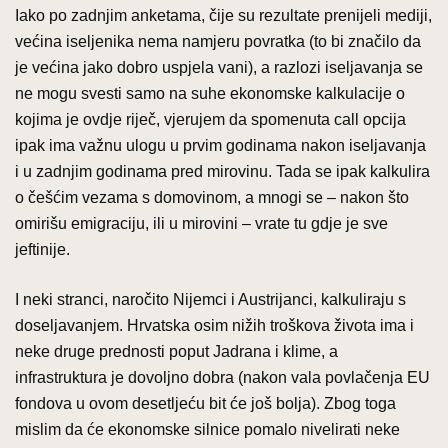
Iako po zadnjim anketama, čije su rezultate prenijeli mediji,
većina iseljenika nema namjeru povratka (to bi značilo da
je većina jako dobro uspjela vani), a razlozi iseljavanja se
ne mogu svesti samo na suhe ekonomske kalkulacije o
kojima je ovdje riječ, vjerujem da spomenuta call opcija
ipak ima važnu ulogu u prvim godinama nakon iseljavanja
i u zadnjim godinama pred mirovinu. Tada se ipak kalkulira
o češćim vezama s domovinom, a mnogi se – nakon što
omirišu emigraciju, ili u mirovini – vrate tu gdje je sve
jeftinije.
I neki stranci, naročito Nijemci i Austrijanci, kalkuliraju s
doseljavanjem. Hrvatska osim nižih troškova života ima i
neke druge prednosti poput Jadrana i klime, a
infrastruktura je dovoljno dobra (nakon vala povlačenja EU
fondova u ovom desetljeću bit će još bolja). Zbog toga
mislim da će ekonomske silnice pomalo nivelirati neke