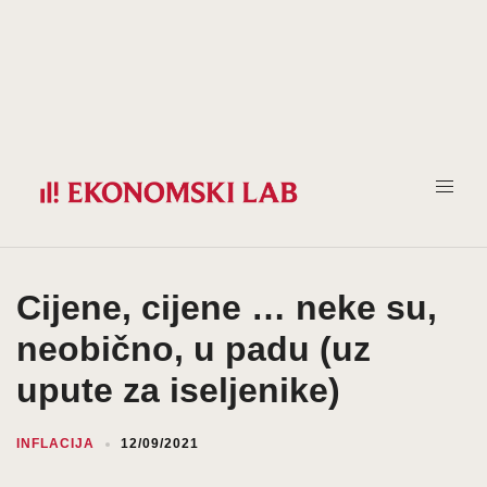
Prijeđi
na
sadržaj
Cijene, cijene … neke su,
neobično, u padu (uz
upute za iseljenike)
INFLACIJA
12/09/2021