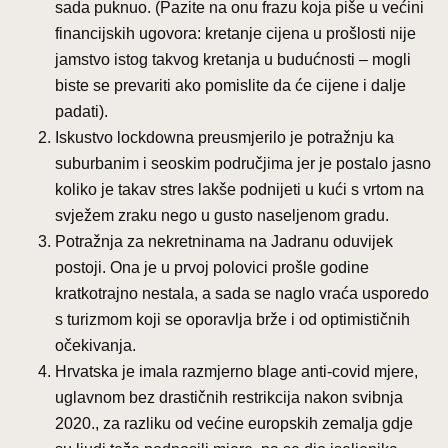
sada puknuo. (Pazite na onu frazu koja piše u većini
financijskih ugovora: kretanje cijena u prošlosti nije
jamstvo istog takvog kretanja u budućnosti – mogli
biste se prevariti ako pomislite da će cijene i dalje
padati).
Iskustvo lockdowna preusmjerilo je potražnju ka
suburbanim i seoskim područjima jer je postalo jasno
koliko je takav stres lakše podnijeti u kući s vrtom na
svježem zraku nego u gusto naseljenom gradu.
Potražnja za nekretninama na Jadranu oduvijek
postoji. Ona je u prvoj polovici prošle godine
kratkotrajno nestala, a sada se naglo vraća usporedo
s turizmom koji se oporavlja brže i od optimističnih
očekivanja.
Hrvatska je imala razmjerno blage anti-covid mjere,
uglavnom bez drastičnih restrikcija nakon svibnja
2020., za razliku od većine europskih zemalja gdje