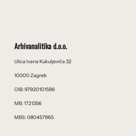
Arhivanalitika d.o.o.
Ulica Ivana Kukuljevića 32
10000 Zagreb
OIB: 97920101596
MB: 1721356
MBS: 080457965