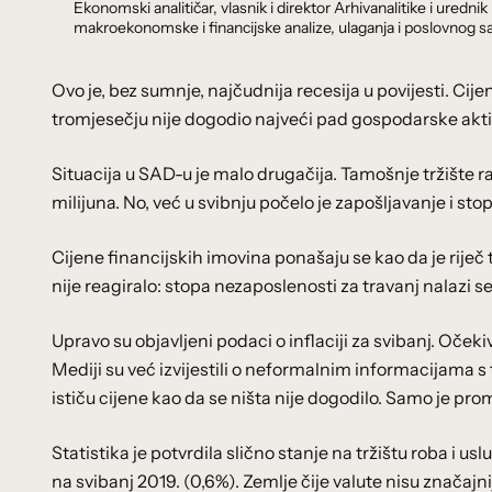
Ekonomski analitičar, vlasnik i direktor Arhivanalitike i ure
makroekonomske i financijske analize, ulaganja i poslovnog sa
Ovo je, bez sumnje, najčudnija recesija u povijesti. Cij
tromjesečju nije dogodio najveći pad gospodarske akti
Situacija u SAD-u je malo drugačija. Tamošnje tržište r
milijuna. No, već u svibnju počelo je zapošljavanje i sto
Cijene financijskih imovina ponašaju se kao da je riječ t
nije reagiralo: stopa nezaposlenosti za travanj nalazi se
Upravo su objavljeni podaci o inflaciji za svibanj. Očeki
Mediji su već izvijestili o neformalnim informacijama s 
ističu cijene kao da se ništa nije dogodilo. Samo je pr
Statistika je potvrdila slično stanje na tržištu roba i us
na svibanj 2019. (0,6%). Zemlje čije valute nisu značajn