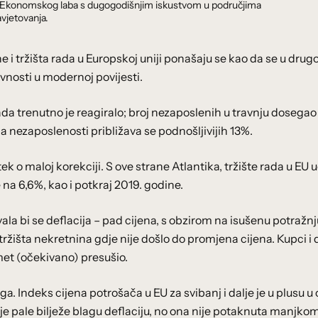
dnik Ekonomskog laba s dugogodišnjim iskustvom u područjima
vjetovanja.
ene i tržišta rada u Europskoj uniji ponašaju se kao da se u dru
vnosti u modernoj povijesti.
ada trenutno je reagiralo; broj nezaposlenih u travnju dosegao
pa nezaposlenosti približava se podnošljivijih 13%.
ek o maloj korekciji. S ove strane Atlantika, tržište rada u EU
 na 6,6%, kao i potkraj 2019. godine.
vala bi se deflacija – pad cijena, s obzirom na isušenu potražnj
tržišta nekretnina gdje nije došlo do promjena cijena. Kupci i 
omet (očekivano) presušio.
luga. Indeks cijena potrošača u EU za svibanj i dalje je u plusu 
ije pale bilježe blagu deflaciju, no ona nije potaknuta manjko