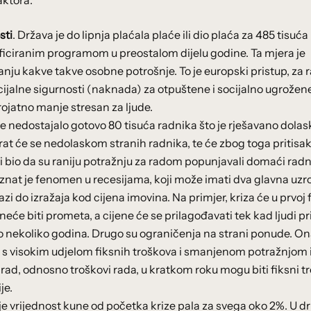
aktora:
sti
. Država je do lipnja plaćala plaće ili dio plaća za 485 tisuća
ificiranim programom u preostalom dijelu godine. Ta mjera je
vanju kakve takve osobne potrošnje. To je europski pristup, za r
socijalne sigurnosti (naknada) za otpuštene i socijalno ugrožene
erojatno manje stresan za ljude.
 je nedostajalo gotovo 80 tisuća radnika što je rješavano dola
at će se nedolaskom stranih radnika, te će zbog toga pritisa
 bio da su raniju potražnju za radom popunjavali domaći radni
oznat je fenomen u recesijama, koji može imati dva glavna uzr
i do izražaja kod cijena imovina. Na primjer, kriza će u prvoj 
 neće biti prometa, a cijene će se prilagođavati tek kad ljudi p
 po nekoliko godina. Drugo su ograničenja na strani ponude. On
 s visokim udjelom fiksnih troškova i smanjenom potražnjom 
I rad, odnosno troškovi rada, u kratkom roku mogu biti fiksni t
je.
er je vrijednost kune od početka krize pala za svega oko 2%. U 