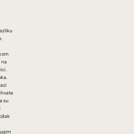
azliku
.
skom
k na
ci.
oka.
fazi
rihvate
a su
i
rošak
drugim