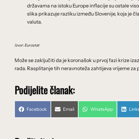
državama na istoku Europe inflacije su ostale viso
slika prikazuje razliku između Slovenije, koja je č
valuta.
Izvor: Eurostat
Može se zaključiti da je koronašok u prvoj fazi krize iza
rada. Rasplitanje tih neravnoteža zahtijeva vrijeme za p
Podijelite članak:
Share
Share
Share
Shar
Facebook
Email
WhatsApp
Link
on
on
on
on