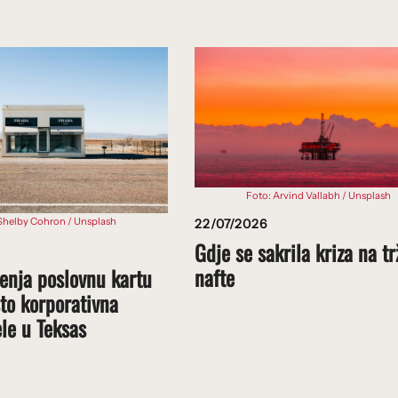
Foto: Arvind Vallabh / Unsplash
Shelby Cohron / Unsplash
22/07/2026
Gdje se sakrila kriza na tr
nafte
enja poslovnu kartu
to korporativna
ele u Teksas