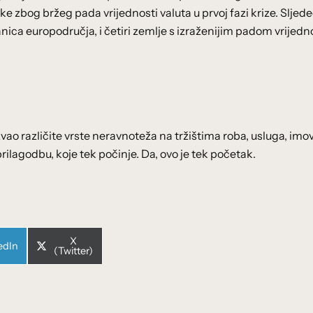
ke zbog bržeg pada vrijednosti valuta u prvoj fazi krize. Sljed
lanica europodručja, i četiri zemlje s izraženijim padom vrijedn
zvao različite vrste neravnoteža na tržištima roba, usluga, imov
rilagodbu, koje tek počinje. Da, ovo je tek početak.
Share
X
e
edIn
on
(Twitter)