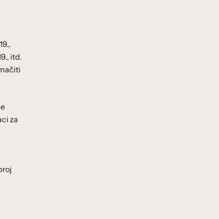
9.,
., itd.
mačiti
se
aci za
broj