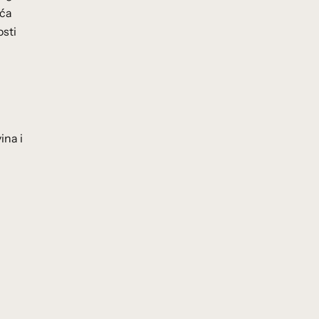
eća
osti
ina i