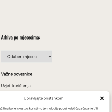
Arhiva po mjesecima:
Arhiva
po
mjesecima:
Važne poveznice
Uvjeti korištenja
Politika privatnosti
Upravljajte pristankom
Kolačići
ili najbolje iskustvo, koristimo tehnologije poput kolačića za čuvanje i/ili