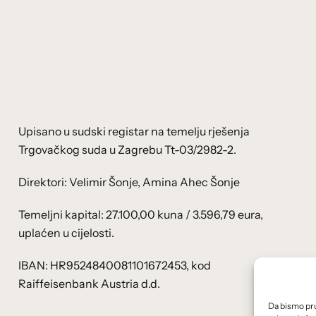
Upisano u sudski registar na temelju rješenja
Trgovačkog suda u Zagrebu Tt-03/2982-2.
Direktori: Velimir Šonje, Amina Ahec Šonje
Temeljni kapital: 27.100,00 kuna / 3.596,79 eura,
uplaćen u cijelosti.
IBAN: HR9524840081101672453, kod
Raiffeisenbank Austria d.d.
Da bismo pruž