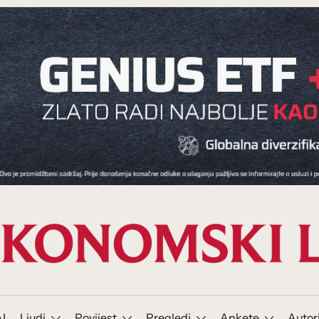
I
Ljudi
Povijest
Pregledi
Ankete
Autor