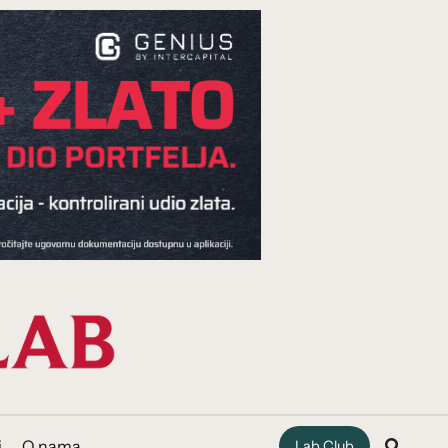
i
O nama
Lab Club