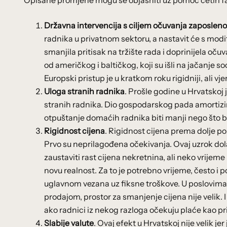
Opisane promjene mogu se objasniti uz pomoć četiri f
Državna intervencija s ciljem očuvanja zaposleno
radnika u privatnom sektoru, a nastavit će s mod
smanjila pritisak na tržište rada i doprinijela oču
od američkog i baltičkog, koji su išli na jačanje 
Europski pristup je u kratkom roku rigidniji, ali vj
Uloga stranih radnika
. Prošle godine u Hrvatskoj
stranih radnika. Dio gospodarskog pada amortizir
otpuštanje domaćih radnika biti manji nego što bi
Rigidnost cijena
. Rigidnost cijena prema dolje p
Prvo su neprilagođena očekivanja. Ovaj uzrok dolaz
zaustaviti rast cijena nekretnina, ali neko vrijeme
novu realnost. Za to je potrebno vrijeme, često i
uglavnom vezana uz fiksne troškove. U poslovima
prodajom, prostor za smanjenje cijena nije velik. 
ako radnici iz nekog razloga očekuju plaće kao pri
Slabije valute
. Ovaj efekt u Hrvatskoj nije velik j