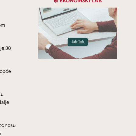
gom
 je 30
 uopće
u.
dalje
u odnosu
m