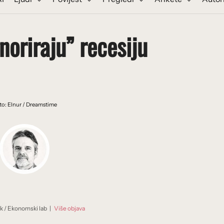
gnoriraju” recesiju
to: Elnur / Dreamstime
ik
/
Ekonomski lab
|
Više objava