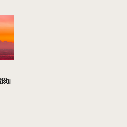
žištu