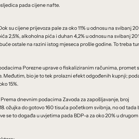
sljedica pada cijene nafte.
 Dok su cijene prijevoza pale za oko 11% u odnosu na svibanj 201
 pića 2,5%, alkoholna pića i duhan 4,2% u odnosu na svibanj 2019
buće ostale na razini istog mjeseca prošle godine. To treba tu
 podacima Porezne uprave o fiskaliziranim računima, promet 
. Međutim, bio je to tek prolazni efekt odgođenih kupnji; pod
 oko 15%.
h. Prema dnevnim podacima Zavoda za zapošljavanje, broj
18. ožujka do gotovo 160 tisuća početkom svibnja, no od tada 
 Sve se to događa u uvjetima pada BDP-a za oko 20% u drugom