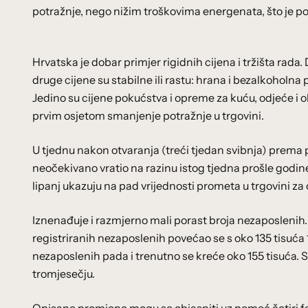
potražnje, nego nižim troškovima energenata, što je po
Hrvatska je dobar primjer rigidnih cijena i tržišta rada.
druge cijene su stabilne ili rastu: hrana i bezalkoholna
Jedino su cijene pokućstva i opreme za kuću, odjeće i o
prvim osjetom smanjenje potražnje u trgovini.
U tjednu nakon otvaranja (treći tjedan svibnja) prema
neočekivano vratio na razinu istog tjedna prošle godine
lipanj ukazuju na pad vrijednosti prometa u trgovini za
Iznenađuje i razmjerno mali porast broja nezaposleni
registriranih nezaposlenih povećao se s oko 135 tisuća 
nezaposlenih pada i trenutno se kreće oko 155 tisuća.
tromjesečju.