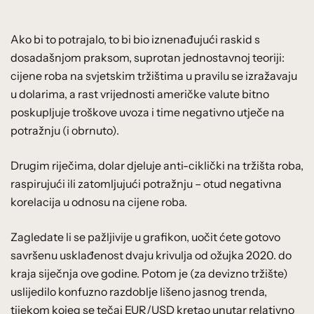
Ako bi to potrajalo, to bi bio iznenađujući raskid s
dosadašnjom praksom, suprotan jednostavnoj teoriji:
cijene roba na svjetskim tržištima u pravilu se izražavaju
u dolarima, a rast vrijednosti američke valute bitno
poskupljuje troškove uvoza i time negativno utječe na
potražnju (i obrnuto).
Drugim riječima, dolar djeluje anti-ciklički na tržišta roba,
raspirujući ili zatomljujući potražnju – otud negativna
korelacija u odnosu na cijene roba.
Zagledate li se pažljivije u grafikon, uočit ćete gotovo
savršenu usklađenost dvaju krivulja od ožujka 2020. do
kraja siječnja ove godine. Potom je (za devizno tržište)
uslijedilo konfuzno razdoblje lišeno jasnog trenda,
tijekom kojeg se tečaj EUR/USD kretao unutar relativno