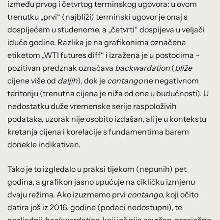
između prvog i četvrtog terminskog ugovora: u ovom
trenutku „prvi“ (najbliži) terminski ugovor je onaj s
dospijećem u studenome, a „četvrti“ dospijeva u veljači
iduće godine. Razlika je na grafikonima označena
etiketom „WTI futures diff“ i izražena je u postocima –
pozitivan predznak označava
backwardation
(
bliže
cijene više od
daljih
), dok je
contango
ne negativnom
teritoriju (trenutna cijena je niža od one u budućnosti). U
nedostatku duže vremenske serije raspoloživih
podataka, uzorak nije osobito izdašan, ali je u kontekstu
kretanja cijena i korelacije s fundamentima barem
donekle indikativan.
Tako je to izgledalo u praksi tijekom (nepunih) pet
godina, a grafikon jasno upućuje na cikličku izmjenu
dvaju režima. Ako izuzmemo prvi
contango
, koji očito
datira još iz 2016. godine (podaci nedostupni), te
posljednji
backwardation
, koji još nije završen, prosječno