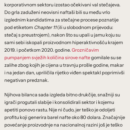
korporativnom sektoru izostao očekivani val stečajeva.
Do grla zaduženi neovisni naftaši bili su među vrlo
izglednim kandidatima za stečajne procese poznatije
pod etiketom
Chapter 11
(ili u slobodnom prijevodu:
stečaj s preustrojem), nakon što su upali u jamu koju su
sami sebi iskopali proizvodnom hiperaktivnošću krajem
2019. i početkom 2020. godine.
Grozničavim
pumpanjem svježih količina sirove nafte
gomilale su se
zalihe zbog kojih je cijena u travnju prošle godine, makar
i na jedan dan, upriličila rijetko viđen spektakl poprimivši
negativan predznak.
Njihova bilanca sada izgleda bitno drukčije, snažniji su
igrači progutali slabije i konsolidirali sektor i kojemu
apetiti ponovo rastu. Nije ni čudo, jer teško je odoljeti
profitu koji generira barel nafte oko 80 dolara. Značajnije
povećanje proizvodnje na nacionalnoj razini još je teško