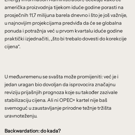
američka proizvodnja tijekom iduće godine porasti na
prosječnih 11,7 milijuna barela dnevno i što je još važnije,
u najnovijim projekcijama predviđa da će se globalna
ponuda i potražnja već u prvom kvartalu iduće godine
praktički izjednačiti, „što bi trebalo dovesti do korekcije
cijena“.
U međuvremenu se svašta može promijeniti: već je i
jedan uragan bio dovoljan da isprovocira značajnu
reviziju prijašnjih prognoza koje su također zazivale
stabilizaciju cijena. Ali ni OPEC+ kartel nije baš
svemoguć u zaustavljanje prirodne težnje tržišta
uravnoteženju.
Backwardation: do kada?