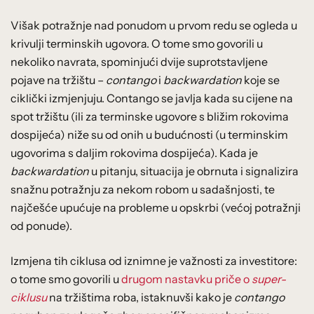
Višak potražnje nad ponudom u prvom redu se ogleda u
krivulji terminskih ugovora. O tome smo govorili u
nekoliko navrata, spominjući dvije suprotstavljene
pojave na tržištu –
contango
i
backwardation
koje se
ciklički izmjenjuju. Contango se javlja kada su cijene na
spot tržištu (ili za terminske ugovore s bližim rokovima
dospijeća) niže su od onih u budućnosti (u terminskim
ugovorima s daljim rokovima dospijeća). Kada je
backwardation
u pitanju, situacija je obrnuta i signalizira
snažnu potražnju za nekom robom u sadašnjosti, te
najčešće upućuje na probleme u opskrbi (većoj potražnji
od ponude).
Izmjena tih ciklusa od iznimne je važnosti za investitore:
o tome smo govorili u
drugom nastavku priče o
super-
ciklusu
na tržištima roba, istaknuvši kako je
contango