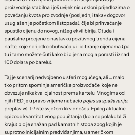
proizvodnja stabilna i još uvijek nisu skloni prijedlozima o
povećanju kvota proizvodnje (posljednji takav dogovor
usuglašen je početkom listopada), čije bi prihvaćanje
spustilo cijenu do novog, nižeg ekvilibirija. Otuda i
paušalne procjene o nastavku pozitivnog trenda cijena
nafte, koje nerijetko obuhvaćaju i licitiranje cijenama (pa
tu i tamo možete čuti kako bi cijena mogla porasti i iznad
100 dolara po barelu).
Taj je scenarij nedvojbeno u sferi mogućega, ali … malo
tko pritom spominje američke proizvođače, koje ne
obvezuje nikakva lojalnost prema kartelu. Mnogima od
njih FED je u pravo vrijeme nabacio
pojas sa spašavanje
,
preplavivši tržište svježom likvidnošću. Epilog aktualne
epizode kvantitativnog popuštanja (koja se polako bliži
kraju) bio je snažan pad kamatnih stopa zbog kojih je,
suprotno inicijalnim predviđanjima, u američkom