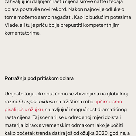
zahvaljujući daljnjem rastu cijena sirove nafte i tečaja
dolara postavile novi rekord. Nakon najnovije odluke o
tome možemo samo nagađati. Kao i o budućim potezima
Vlade, ali tu je priču bolje prepustiti kompetentnijim
komentatorima.
Potražnja pod pritiskom dolara
Umjesto toga, okrenut ćemo se zbivanjima na globalnoj
razini. O
super-ciklusu
na tržištima roba
opširno smo
pisali još u ožujku
, najavljujući mogućnost dramatičnog
rasta cijena. Taj scenarij se u određenoj mjeri doista i
materijalizirao: s vremenskim odmakom lako je uočiti
kako početak trenda datira još od ožujka 2020. godine, a