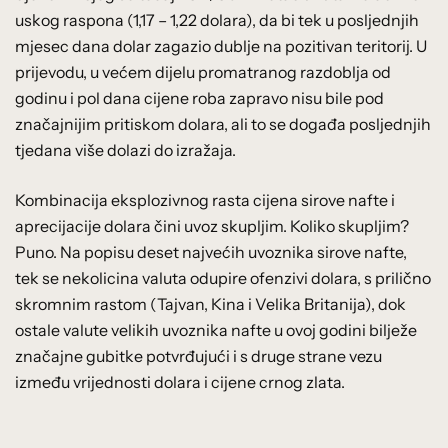
uskog raspona (1,17 – 1,22 dolara), da bi tek u posljednjih
mjesec dana dolar zagazio dublje na pozitivan teritorij. U
prijevodu, u većem dijelu promatranog razdoblja od
godinu i pol dana cijene roba zapravo nisu bile pod
značajnijim pritiskom dolara, ali to se događa posljednjih
tjedana više dolazi do izražaja.
Kombinacija eksplozivnog rasta cijena sirove nafte i
aprecijacije dolara čini uvoz skupljim. Koliko skupljim?
Puno. Na popisu deset najvećih uvoznika sirove nafte,
tek se nekolicina valuta odupire ofenzivi dolara, s prilično
skromnim rastom (Tajvan, Kina i Velika Britanija), dok
ostale valute velikih uvoznika nafte u ovoj godini bilježe
značajne gubitke potvrđujući i s druge strane vezu
između vrijednosti dolara i cijene crnog zlata.