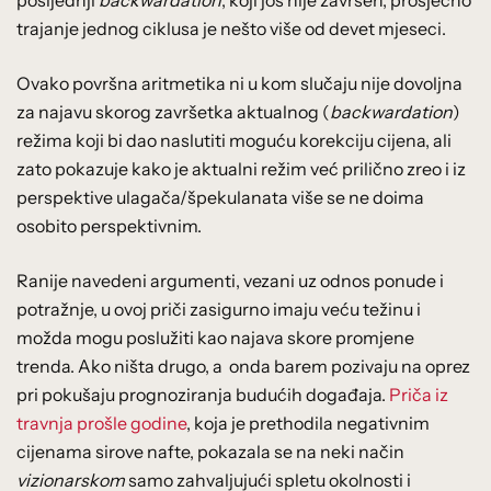
trajanje jednog ciklusa je nešto više od devet mjeseci.
Ovako površna aritmetika ni u kom slučaju nije dovoljna
za najavu skorog završetka aktualnog (
backwardation
)
režima koji bi dao naslutiti moguću korekciju cijena, ali
zato pokazuje kako je aktualni režim već prilično zreo i iz
perspektive ulagača/špekulanata više se ne doima
osobito perspektivnim.
Ranije navedeni argumenti, vezani uz odnos ponude i
potražnje, u ovoj priči zasigurno imaju veću težinu i
možda mogu poslužiti kao najava skore promjene
trenda. Ako ništa drugo, a onda barem pozivaju na oprez
pri pokušaju prognoziranja budućih događaja.
Priča iz
travnja prošle godine
, koja je prethodila negativnim
cijenama sirove nafte, pokazala se na neki način
vizionarskom
samo zahvaljujući spletu okolnosti i