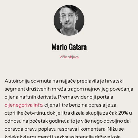
Mario Gatara
Više objava
Autoironija odvrnuta na najjače preplavila je hrvatski
segment društvenih mreža tragom najnovijeg povećanja
cijena naftnih derivata. Prema evidenciji portala
cijenegoriva.info
, cijena litre benzina porasla je za
otprilike četvrtinu, dok je litra dizela skuplja za čak 29% u
odnosu na početak godine, a to je više nego dovoljno da
opravda pravu poplavu rasprava i komentara. Nižu se
kojekakvi argumenti i zaziva asistencija države koja