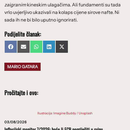
zaigranim
kineskim ulagačima. Ali fundamenti su tada
vrlo uvjerljivo ukazivali na kolaps cijene sirove nafte. Ni
sada ih ne bi bilo uputno ignorirati.
Podijelite članak:
Share
Share
Share
Share
Share
Facebook
Email
WhatsApp
LinkedIn
X
on
on
on
on
on
(Twitter)
MARIO GATARA
Pročitajte i ovo:
Ilustracija: Imagine Buddy / Unsplash
03/08/2026
Inflacijski monitor 7/2026: hoće li ECB pogriješiti u rujnu