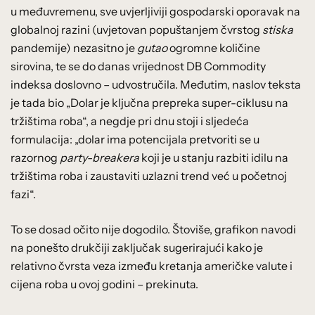
u međuvremenu, sve uvjerljiviji gospodarski oporavak na
globalnoj razini (uvjetovan popuštanjem čvrstog
stiska
pandemije) nezasitno je
gutao
ogromne količine
sirovina, te se do danas vrijednost DB Commodity
indeksa doslovno – udvostručila. Međutim, naslov teksta
je tada bio „Dolar je ključna prepreka super-ciklusu na
tržištima roba“, a negdje pri dnu stoji i sljedeća
formulacija: „dolar ima potencijala pretvoriti se u
razornog
party-breakera
koji je u stanju razbiti idilu na
tržištima roba i zaustaviti uzlazni trend već u početnoj
fazi“.
To se dosad očito nije dogodilo. Štoviše, grafikon navodi
na ponešto drukčiji zaključak sugerirajući kako je
relativno čvrsta veza između kretanja američke valute i
cijena roba u ovoj godini – prekinuta.