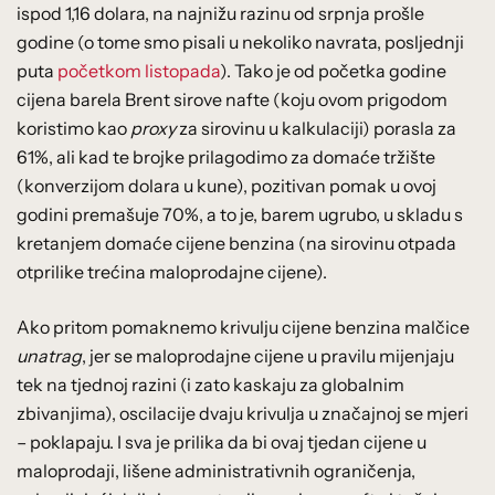
ispod 1,16 dolara, na najnižu razinu od srpnja prošle
godine (o tome smo pisali u nekoliko navrata, posljednji
puta
početkom listopada
). Tako je od početka godine
cijena barela Brent sirove nafte (koju ovom prigodom
koristimo kao
proxy
za sirovinu u kalkulaciji) porasla za
61%, ali kad te brojke prilagodimo za domaće tržište
(konverzijom dolara u kune), pozitivan pomak u ovoj
godini premašuje 70%, a to je, barem ugrubo, u skladu s
kretanjem domaće cijene benzina (na sirovinu otpada
otprilike trećina maloprodajne cijene).
Ako pritom pomaknemo krivulju cijene benzina malčice
unatrag
, jer se maloprodajne cijene u pravilu mijenjaju
tek na tjednoj razini (i zato kaskaju za globalnim
zbivanjima), oscilacije dvaju krivulja u značajnoj se mjeri
– poklapaju. I sva je prilika da bi ovaj tjedan cijene u
maloprodaji, lišene administrativnih ograničenja,