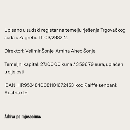
Upisano u sudski registar na temelju rješenja Trgovačkog
suda u Zagrebu Tt-03/2982-2.
Direktori: Velimir Šonje, Amina Ahec Šonje
Temeljni kapital: 27.100,00 kuna / 3.596,79 eura, uplaćen
u cijelosti.
IBAN: HR9524840081101672453, kod Raiffeisenbank
Austria d.d.
Arhiva po mjesecima: