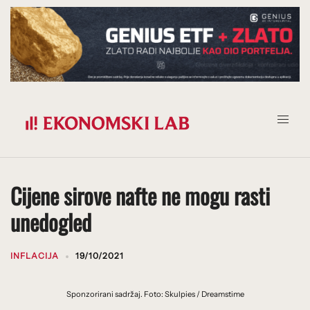
Prijeđi
na
sadržaj
Cijene sirove nafte ne mogu rasti
unedogled
INFLACIJA
19/10/2021
Sponzorirani sadržaj. Foto: Skulpies / Dreamstime