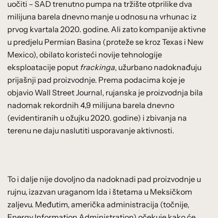
uočiti – SAD trenutno pumpa na tržište otprilike dva
milijuna barela dnevno manje u odnosu na vrhunac iz
prvog kvartala 2020. godine. Ali zato kompanije aktivne
u predjelu Permian Basina (proteže se kroz Texas i New
Mexico), obilato koristeći novije tehnologije
eksploatacije poput
frackinga
, užurbano nadoknađuju
prijašnji pad proizvodnje. Prema podacima koje je
objavio Wall Street Journal, rujanska je proizvodnja bila
nadomak rekordnih 4,9 milijuna barela dnevno
(evidentiranih u ožujku 2020. godine) i zbivanja na
terenu ne daju naslutiti usporavanje aktivnosti.
To i dalje nije dovoljno da nadoknadi pad proizvodnje u
rujnu, izazvan uraganom Ida i štetama u Meksičkom
zaljevu. Međutim, američka administracija (točnije,
Energy Information Administration) očekuje kako će