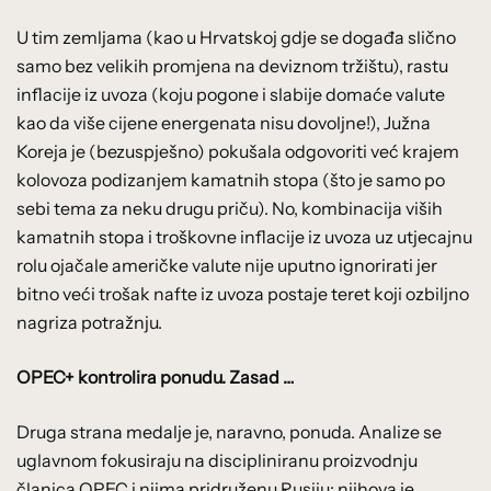
U tim zemljama (kao u Hrvatskoj gdje se događa slično
samo bez velikih promjena na deviznom tržištu), rastu
inflacije iz uvoza (koju pogone i slabije domaće valute
kao da više cijene energenata nisu dovoljne!), Južna
Koreja je (bezuspješno) pokušala odgovoriti već krajem
kolovoza podizanjem kamatnih stopa (što je samo po
sebi tema za neku drugu priču). No, kombinacija viših
kamatnih stopa i troškovne inflacije iz uvoza uz utjecajnu
rolu ojačale američke valute nije uputno ignorirati jer
bitno veći trošak nafte iz uvoza postaje teret koji ozbiljno
nagriza potražnju.
OPEC+ kontrolira ponudu. Zasad …
Druga strana medalje je, naravno, ponuda. Analize se
uglavnom fokusiraju na discipliniranu proizvodnju
članica OPEC i njima pridruženu Rusiju: njihova je