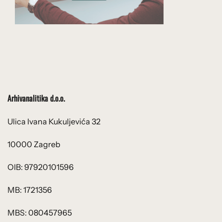
Arhivanalitika d.o.o.
Ulica Ivana Kukuljevića 32
10000 Zagreb
OIB: 97920101596
MB: 1721356
MBS: 080457965