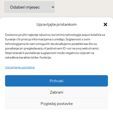
Arhiva
po
mjesecima:
Upravljajte pristankom
Važne poveznice
Da bismo pružili najbolje iskustvo, koristimo tehnologije poput kolačića za
Uvjeti korištenja
čuvanje i/ili pristup informacijama o uređaju. Suglasnost s ovim
tehnologijama će nam omogućiti da obrađujemo podatke kao što su
Politika privatnosti
ponašanje pri pregledavanju ili jedinstveni ID-ovi na ovoj web stranici.
Nepristanak ili povlačenje suglasnosti može negativno utjecati na
određene karakteristike i funkcije.
Kolačići
Upravljanje uslugama
O nama i usluge
Prihvati
Zabrani
Pogledaj postavke
© 2026 Arhivanalitika - Ekonomski lab.