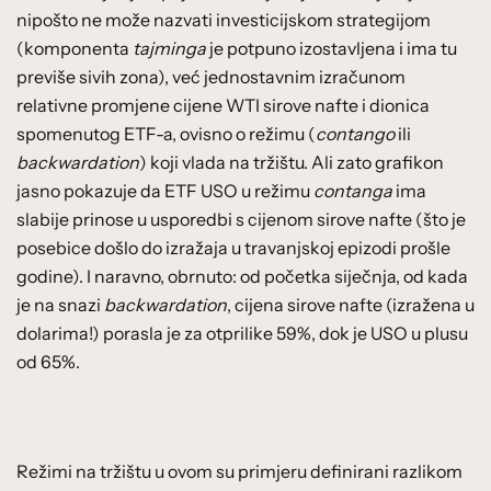
nipošto ne može nazvati investicijskom strategijom
(komponenta
tajminga
je potpuno izostavljena i ima tu
previše sivih zona), već jednostavnim izračunom
relativne promjene cijene WTI sirove nafte i dionica
spomenutog ETF-a, ovisno o režimu (
contango
ili
backwardation
) koji vlada na tržištu. Ali zato grafikon
jasno pokazuje da ETF USO u režimu
contanga
ima
slabije prinose u usporedbi s cijenom sirove nafte (što je
posebice došlo do izražaja u travanjskoj epizodi prošle
godine). I naravno, obrnuto: od početka siječnja, od kada
je na snazi
backwardation
, cijena sirove nafte (izražena u
dolarima!) porasla je za otprilike 59%, dok je USO u plusu
od 65%.
Režimi na tržištu u ovom su primjeru definirani razlikom