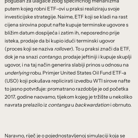
poguban za ulagače zbog specifičnog mehanizma
putem kojeg robni ETF-ovi u praksi realiziraju svoje
investicijske strategije. Naime, ETF koji se kladi na rast
cijena sirovina poput nafte kupuje terminske ugovore s
bližim datum dospijeća i zatim ih, neposredno prije
isteka, prodaje da bi kupio idući terminski ugovor
(proces koji se naziva
rollover
). To u praksi znači da ETF,
dok je na snazi
contango
, prodaje jeftiniji i kupuje skuplji
ugovor, i na taj način generira slabiji prinos u odnosu na
underlying
robu. Primjer United States Oil Fund ETF-a
(USO) koji pokušava replicirati izvedbu WTI sirove nafte
to jasno potvrđuje: promatrano razdoblje je od početka
2017. godine naovamo, tijekom kojeg je tržište u nekoliko
navrata prelazilo iz
contanga
u
backwardation
i obrnuto.
Naravno, riječ je o pojednostavljenoj simulaciji koja se