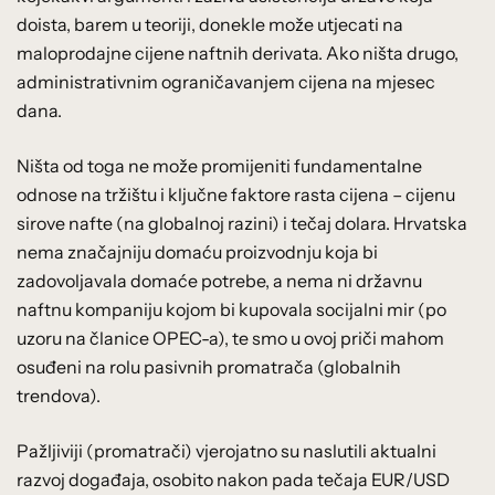
doista, barem u teoriji, donekle može utjecati na
maloprodajne cijene naftnih derivata. Ako ništa drugo,
administrativnim ograničavanjem cijena na mjesec
dana.
Ništa od toga ne može promijeniti fundamentalne
odnose na tržištu i ključne faktore rasta cijena – cijenu
sirove nafte (na globalnoj razini) i tečaj dolara. Hrvatska
nema značajniju domaću proizvodnju koja bi
zadovoljavala domaće potrebe, a nema ni državnu
naftnu kompaniju kojom bi kupovala socijalni mir (po
uzoru na članice OPEC-a), te smo u ovoj priči mahom
osuđeni na rolu pasivnih promatrača (globalnih
trendova).
Pažljiviji (promatrači) vjerojatno su naslutili aktualni
razvoj događaja, osobito nakon pada tečaja EUR/USD