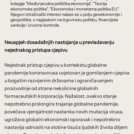
kolegije "Međunarodna politička ekonomija", "Teorija
ekonomske politike", "Ekonomska i monetarna politika EU".
Njegovi istraživački interesi nalaze se u polju geoekonomije i
geopolitike, s naglaskom na trgovinsku politiku, financijske
sankcije i izvozne kontrole.
Neuspjeh dosadašnjih nastojanja u prevladavanju
nejednakog pristupa cjepivu
Nejednak pristup cjepivu u kontekstu globalne
pandemije koronavirusa uvjetovan je gomilanjem cjepiva
u bogatim razvijenim državama i ograničavanjem
proizvodnje od strane nekolicine globalnih
farmaceutskih korporacija. Nažalost, ovakvo stanje
nepotrebno prolongira trajanje globalne pandemije,
povećava vjerojatnost nastanka novih mutacija virusa,
ugrožava globalni ekonomski oporavak i nepotrebno
nastavlja odnositi na stotine tisuća ljudskih života diljem