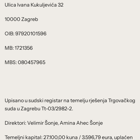
Ulica Ivana Kukuljevića 32
10000 Zagreb
OIB: 97920101596
MB: 1721356
MBS: 080457965
Upisano u sudski registar na temelju rješenja Trgovačkog
suda u Zagrebu Tt-03/2982-2.
Direktori: Velimir Šonje, Amina Ahec Šonje
Temeljni kapital: 27.100,00 kuna / 3.596,79 eura, uplaćen