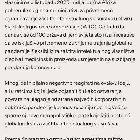
vlasnicima.U listopadu 2020. Indija i Južna Afrika
pokrenule su globalnu inicijativu za privremeno
ograničavanje zaštite intelektualnog vlasništva u okviru
Svjetske trgovinske organizacije (WTO). Od tada do
danas više od 100 država diljem svijeta stoji iza inicijative
da se isključivo privremeno, za vrijeme trajanja globalne
pandemije, fleksibilizira zaštita intelektualnog vlasništva
cjepiva i medicinskih proizvoda usmjerenih na suzbijanje
pandemije koronavirusa.
Mnogi će inicijalno negativno reagirati na ovakvu ideju,
ali u retcima koji slijede objasnit ću kako ostvarenje
povrata na ulaganje od strane najvećih korporativnih
dobitnika pandemije koronavirusa nije sporno, već su
sporne njihove monopolističke rente koje štiti postojeći
globalni okvir za zaštitu intelektualnog vlasništva.
Prema
Sporazumu o trgovinskim aspektima zaštite