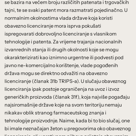
se bazira na većem broju različitih patenata i trgovačkih
tajni, te se svaki patent mora razmatrati pojedinačno. U
normalnim okolnostima vlada države koja koristi
obavezno licenciranje mora isprva pokušati
ispregovarati dobrovoljno licenciranje s vlasnikom
tehnologije i patenta. Za vrijeme trajanja nacionalnih
izvanrednih stanja ili drugih okolnosti koje se mogu
okarakterizirati kao iznimno urgentne ili podvesti pod
javno ne-komercijalno korištenje, vlade pogođenih
država mogu se direktno odvažiti na obavezno
licenciranje (članak 31b TRIPS-a). U slučaju obaveznog
licenciranja ipak postoje ograničenja na uvoz i izvoz
generičkih proizvoda (članak 31f), koja najviše pogađaju
najsiromašnije države koje na svom teritoriju nemaju
nikakav oblik stranog farmaceutskog znanja i
tehnologije proizvodnje. Naime, kada bi to bio slučaj, one
bi imale neznačajan žeton u pregovorima oko obaveznog