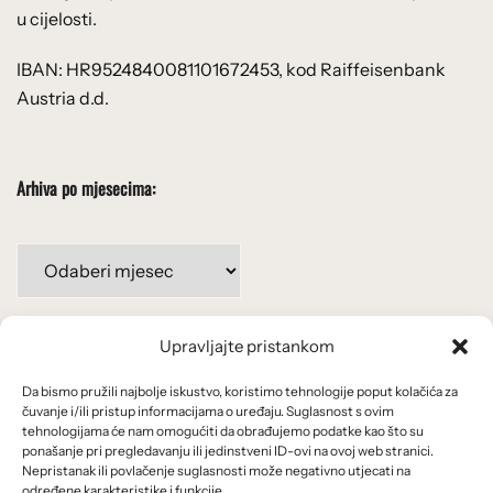
u cijelosti.
IBAN: HR9524840081101672453, kod Raiffeisenbank
Austria d.d.
Arhiva po mjesecima:
Arhiva
po
mjesecima:
Upravljajte pristankom
Važne poveznice
Da bismo pružili najbolje iskustvo, koristimo tehnologije poput kolačića za
Uvjeti korištenja
čuvanje i/ili pristup informacijama o uređaju. Suglasnost s ovim
tehnologijama će nam omogućiti da obrađujemo podatke kao što su
Politika privatnosti
ponašanje pri pregledavanju ili jedinstveni ID-ovi na ovoj web stranici.
Nepristanak ili povlačenje suglasnosti može negativno utjecati na
određene karakteristike i funkcije.