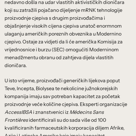
nedavno došla na udar vlastitih aktivističkih dioničara
koji su zatražili pojačano dijeljenje mRNK tehnologije
proizvodnje cjepiva s drugim proizvođačima i
objašnjenje visokih cijena cjepiva unatoč enormnom
ulaganju američkih poreznih obveznika u Modernino
cjepivo. Ostaje za vidjeti da li će američka Komisija za
vrijednosnice i burzu (SEC) omogućiti Moderninom
menadžmentu obranu od zahtjeva dijela vlastitih
dioničara.
U isto vrijeme, proizvođači generičkih lijekova poput
Teve, Incepta, Biolysea te nekolicine južnokorejskih
kompanija imaju sav potreban kapacitet za početak
proizvodnje veće količine cjepiva. Eksperti organizacije
AccessIBSA
i znanstvenici iz
Médecins Sans
Frontières
identificirali su do sada više od 100
kvalificiranih farmaceutskih korporacija diljem Afrike,
Azije i Latinske Amerike koje imaju kapacitet