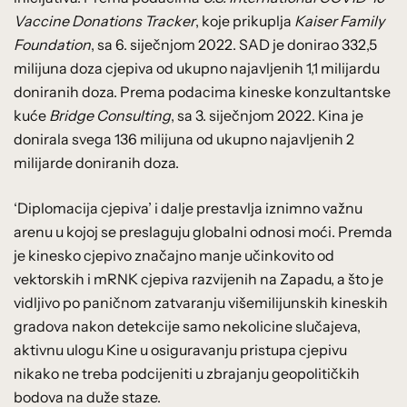
Vaccine Donations Tracker
, koje prikuplja
Kaiser Family
Foundation
, sa 6. siječnjom 2022. SAD je donirao 332,5
milijuna doza cjepiva od ukupno najavljenih 1,1 milijardu
doniranih doza. Prema podacima kineske konzultantske
kuće
Bridge Consulting
, sa 3. siječnjom 2022. Kina je
donirala svega 136 milijuna od ukupno najavljenih 2
milijarde doniranih doza.
‘Diplomacija cjepiva’ i dalje prestavlja iznimno važnu
arenu u kojoj se preslaguju globalni odnosi moći. Premda
je kinesko cjepivo značajno manje učinkovito od
vektorskih i mRNK cjepiva razvijenih na Zapadu, a što je
vidljivo po paničnom zatvaranju višemilijunskih kineskih
gradova nakon detekcije samo nekolicine slučajeva,
aktivnu ulogu Kine u osiguravanju pristupa cjepivu
nikako ne treba podcijeniti u zbrajanju geopolitičkih
bodova na duže staze.