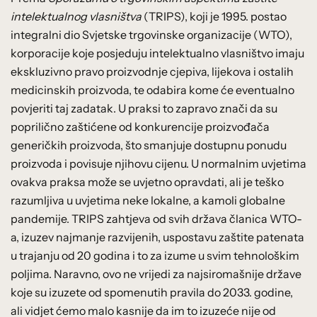
intelektualnog vlasništva
(TRIPS), koji je 1995. postao
integralni dio Svjetske trgovinske organizacije (WTO),
korporacije koje posjeduju intelektualno vlasništvo imaju
ekskluzivno pravo proizvodnje cjepiva, lijekova i ostalih
medicinskih proizvoda, te odabira kome će eventualno
povjeriti taj zadatak. U praksi to zapravo znači da su
poprilično zaštićene od konkurencije proizvođača
generičkih proizvoda, što smanjuje dostupnu ponudu
proizvoda i povisuje njihovu cijenu. U normalnim uvjetima
ovakva praksa može se uvjetno opravdati, ali je teško
razumljiva u uvjetima neke lokalne, a kamoli globalne
pandemije. TRIPS zahtjeva od svih država članica WTO-
a, izuzev najmanje razvijenih, uspostavu zaštite patenata
u trajanju od 20 godina i to za izume u svim tehnološkim
poljima. Naravno, ovo ne vrijedi za najsiromašnije države
koje su izuzete od spomenutih pravila do 2033. godine,
ali vidjet ćemo malo kasnije da im to izuzeće nije od