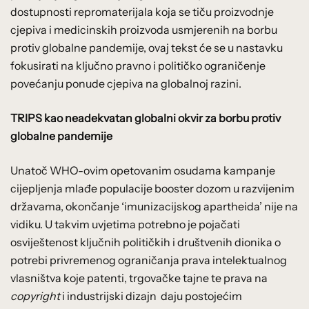
dostupnosti repromaterijala koja se tiču proizvodnje
cjepiva i medicinskih proizvoda usmjerenih na borbu
protiv globalne pandemije, ovaj tekst će se u nastavku
fokusirati na ključno pravno i političko ograničenje
povećanju ponude cjepiva na globalnoj razini.
TRIPS kao neadekvatan globalni okvir za borbu protiv
globalne pandemije
Unatoč WHO-ovim opetovanim osudama kampanje
cijepljenja mlađe populacije booster dozom u razvijenim
državama, okončanje ‘imunizacijskog apartheida’ nije na
vidiku. U takvim uvjetima potrebno je pojačati
osviještenost ključnih političkih i društvenih dionika o
potrebi privremenog ograničanja prava intelektualnog
vlasništva koje patenti, trgovačke tajne te prava na
copyright
i industrijski dizajn daju postojećim