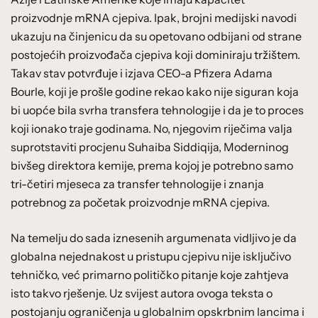
proizvodnje mRNA cjepiva. Ipak, brojni medijski navodi
ukazuju na činjenicu da su opetovano odbijani od strane
postojećih proizvođača cjepiva koji dominiraju tržištem.
Takav stav potvrđuje i izjava CEO-a Pfizera Adama
Bourle, koji je prošle godine rekao kako nije siguran koja
bi uopće bila svrha transfera tehnologije i da je to proces
koji ionako traje godinama. No, njegovim riječima valja
suprotstaviti procjenu Suhaiba Siddiqija, Moderninog
bivšeg direktora kemije, prema kojoj je potrebno samo
tri-četiri mjeseca za transfer tehnologije i znanja
potrebnog za početak proizvodnje mRNA cjepiva.
Na temelju do sada iznesenih argumenata vidljivo je da
globalna nejednakost u pristupu cjepivu nije isključivo
tehničko, već primarno političko pitanje koje zahtjeva
isto takvo rješenje. Uz svijest autora ovoga teksta o
postojanju ograničenja u globalnim opskrbnim lancima i