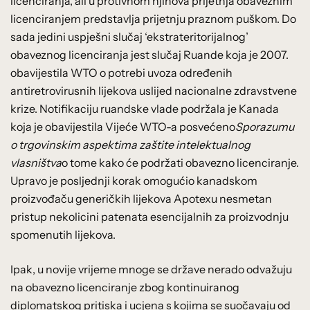
licenciranja, ali u protivnom njihova prijetnja obaveznim
licenciranjem predstavlja prijetnju praznom puškom. Do
sada jedini uspješni slučaj ‘ekstrateritorijalnog’
obaveznog licenciranja jest slučaj Ruande koja je 2007.
obavijestila WTO o potrebi uvoza određenih
antiretrovirusnih lijekova uslijed nacionalne zdravstvene
krize. Notifikaciju ruandske vlade podržala je Kanada
koja je obavijestila Vijeće WTO-a posvećeno
Sporazumu
o trgovinskim aspektima zaštite intelektualnog
vlasništva
o tome kako će podržati obavezno licenciranje.
Upravo je posljednji korak omogućio kanadskom
proizvođaču generičkih lijekova Apotexu nesmetan
pristup nekolicini patenata esencijalnih za proizvodnju
spomenutih lijekova.
Ipak, u novije vrijeme mnoge se države nerado odvažuju
na obavezno licenciranje zbog kontinuiranog
diplomatskog pritiska i ucjena s kojima se suočavaju od