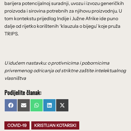
barijera potencijalnoj suradnji, uvozu i izvozu generičkih
proizvoda i sirovina potrebnih za njihovu proizvodnju. U
tom kontekstu prijedlog Indije i Južne Afrike ide puno
dalje od rijetko korištenih ‘klauzula o bijegu’ koje pruža
TRIPS.
U idućem nastavku: o protivnicima i pobornicima
privremenog odricanja od striktne zaštite intelektualnog
vlasništva
Podijelite članak:
Share
Share
Share
Share
Share
Facebook
Email
WhatsApp
LinkedIn
X
on
on
on
on
on
(Twitter)
COVID-19
KRISTIJAN KOTARSKI