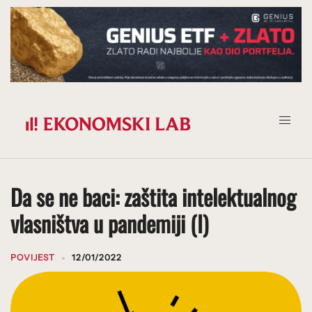
Prijeđi
na
sadržaj
Da se ne baci: zaštita intelektualnog
vlasništva u pandemiji (I)
POVIJEST
12/01/2022