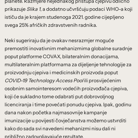
planete. Razmjere nejednakog pristupa cjepivu odlično
prikazuje
Slika 1
, a dodatno učvršćuju podaci WHO-a koji
ističu da je krajem studenoga 2021. godine cijepljeno
svega 25% afričkih zdravstvenih radnika.
Neki sugeriraju da je ovakav nesrazmjer moguće
premostiti inovativnim mehanizmima globalne suradnje
poput platforme COVAX, bilateralnim donacijama,
multilateralnim platformama za dijeljenje tehnologije za
proizvodnju cjepiva i medicinskih proizvoda poput
COVID-19 Technology Access Pool
ili prosvijećenim
osobnim samointeresom vodećih proizvođača cjepiva,
koji će sukladno tome odabrati put dobrovoljnog
licenciranja i time povećati ponudu cjepiva. Ipak, godinu
dana nakon početka najmasovnije kampanje
imunizacije u povijesti čovječanstva možemo ustvrditi
kako do sada svi navedeni mehanizmi nisu dali ni
približno zadovoljavajuće rezultate.