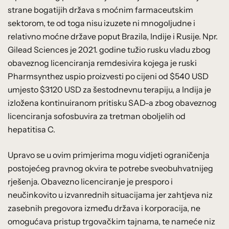
strane bogatijih država s moćnim farmaceutskim
sektorom, te od toga nisu izuzete ni mnogoljudne i
relativno moćne države poput Brazila, Indije i Rusije. Npr.
Gilead Sciences je 2021. godine tužio rusku vladu zbog
obaveznog licenciranja remdesivira kojega je ruski
Pharmsynthez uspio proizvesti po cijeni od $540 USD
umjesto $3120 USD za šestodnevnu terapiju, a Indija je
izložena kontinuiranom pritisku SAD-a zbog obaveznog
licenciranja sofosbuvira za tretman oboljelih od
hepatitisa C.
Upravo se u ovim primjerima mogu vidjeti ograničenja
postojećeg pravnog okvira te potrebe sveobuhvatnijeg
rješenja. Obavezno licenciranje je presporo i
neučinkovito u izvanrednih situacijama jer zahtjeva niz
zasebnih pregovora između država i korporacija, ne
omogućava pristup trgovačkim tajnama, te nameće niz