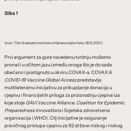
Slika 1
Izvor: The Graduate Institute of Geneva (ažurirano 16.12.2021.)
Prvi argument za gore navedenu tvrdnju možemo
pronaći u očitom jazu između onoga što je do sada
obećano i postignuto u okviru COVAX-a. COVAX ili
COVID-19 Vaccine Global Access
predstavlja
multilateralnu inicijativu za prikupljanje donacija u
cjepivu i financijskih priloga za proizvodnju cjepiva iza
koje stoje
GAVI Vaccine Alliance
,
Coalition for Epidemic
Preparedness Innovations
i Svjetska zdravstvena
organizacija (WHO). Cilj inicijative je osiguranje
pravičnog pristupa cjepivu za 92 države niskog i niskog