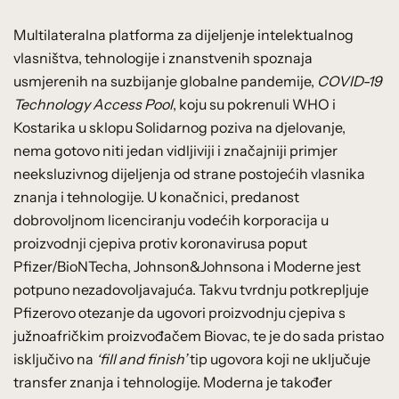
Multilateralna platforma za dijeljenje intelektualnog
vlasništva, tehnologije i znanstvenih spoznaja
usmjerenih na suzbijanje globalne pandemije,
COVID-19
Technology Access Pool
, koju su pokrenuli WHO i
Kostarika u sklopu Solidarnog poziva na djelovanje,
nema gotovo niti jedan vidljiviji i značajniji primjer
neeksluzivnog dijeljenja od strane postojećih vlasnika
znanja i tehnologije. U konačnici, predanost
dobrovoljnom licenciranju vodećih korporacija u
proizvodnji cjepiva protiv koronavirusa poput
Pfizer/BioNTecha, Johnson&Johnsona i Moderne jest
potpuno nezadovoljavajuća. Takvu tvrdnju potkrepljuje
Pfizerovo otezanje da ugovori proizvodnju cjepiva s
južnoafričkim proizvođačem Biovac, te je do sada pristao
isključivo na
‘fill and finish’
tip ugovora koji ne uključuje
transfer znanja i tehnologije. Moderna je također