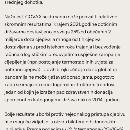
srednjeg dohotka.
Nažalost, COVAX se do sada može pohvaliti relativno
skromnim rezultatima. Krajem 2021. godine dotičnim
državama dostavljeno je svega 25% od obećanih 2
milijarde doza cjepiva, a mnoga od tih cjepiva
dostavljena su pred istekom roka trajanja i bez vođenja
računa o logističkim preduvjetima uspješne kampanje
cijepljenja (npr. postojanje termostabilnih uvjeta za
pohranu cjepiva). Iz ovih brojki očito je da se globalna
pandemija ne može rješavati donacijama, pogotovo
kada se imaju na umu dugoročni strukturni trendovi,
jedan od kojih je izražen pad zdravstvenih donacija
spomenutim kategorijama država nakon 2014. godine.
Bolje rezultate u borbi protiv nejednakog pristupa cjepivu
nije moguće vidjeti ni u okviru bilateralnih donorskih
inicijativa. Prema podacima
U.S. International COVID-19