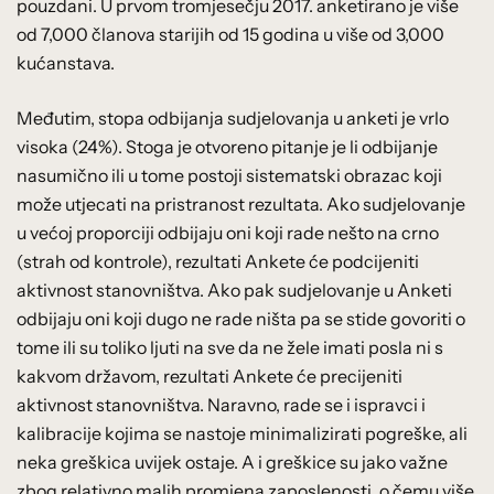
pouzdani. U prvom tromjesečju 2017. anketirano je više
od 7,000 članova starijih od 15 godina u više od 3,000
kućanstava.
Međutim, stopa odbijanja sudjelovanja u anketi je vrlo
visoka (24%). Stoga je otvoreno pitanje je li odbijanje
nasumično ili u tome postoji sistematski obrazac koji
može utjecati na pristranost rezultata. Ako sudjelovanje
u većoj proporciji odbijaju oni koji rade nešto na crno
(strah od kontrole), rezultati Ankete će podcijeniti
aktivnost stanovništva. Ako pak sudjelovanje u Anketi
odbijaju oni koji dugo ne rade ništa pa se stide govoriti o
tome ili su toliko ljuti na sve da ne žele imati posla ni s
kakvom državom, rezultati Ankete će precijeniti
aktivnost stanovništva. Naravno, rade se i ispravci i
kalibracije kojima se nastoje minimalizirati pogreške, ali
neka greškica uvijek ostaje. A i greškice su jako važne
zbog relativno malih promjena zaposlenosti, o čemu više