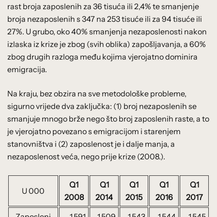
rast broja zaposlenih za 36 tisuća ili 2,4% te smanjenje
broja nezaposlenih s 347 na 253 tisuće ili za 94 tisuće ili
27%. U grubo, oko 40% smanjenja nezaposlenosti nakon
izlaska iz krize je zbog (svih oblika) zapošljavanja, a 60%
zbog drugih razloga među kojima vjerojatno dominira
emigracija.
Na kraju, bez obzira na sve metodološke probleme,
sigurno vrijede dva zaključka: (1) broj nezaposlenih se
smanjuje mnogo brže nego što broj zaposlenih raste, a to
je vjerojatno povezano s emigracijom i starenjem
stanovništva i (2) zaposlenost je i dalje manja, a
nezaposlenost veća, nego prije krize (2008.).
Q1
Q1
Q1
Q1
Q1
U 000
2008
2014
2015
2016
2017
Zaposleni
1,591
1,509
1,543
1,544
1,545