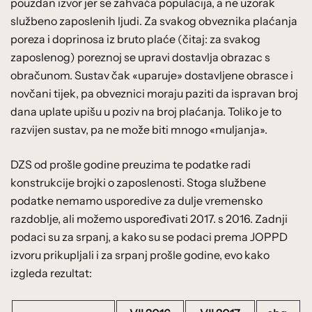
pouzdan izvor jer se zahvaća populacija, a ne uzorak
službeno zaposlenih ljudi. Za svakog obveznika plaćanja
poreza i doprinosa iz bruto plaće (čitaj: za svakog
zaposlenog) poreznoj se upravi dostavlja obrazac s
obračunom. Sustav čak «uparuje» dostavljene obrasce i
novčani tijek, pa obveznici moraju paziti da ispravan broj
dana uplate upišu u poziv na broj plaćanja. Toliko je to
razvijen sustav, pa ne može biti mnogo «muljanja».
DZS od prošle godine preuzima te podatke radi
konstrukcije brojki o zaposlenosti. Stoga službene
podatke nemamo usporedive za dulje vremensko
razdoblje, ali možemo uspoređivati 2017. s 2016. Zadnji
podaci su za srpanj, a kako su se podaci prema JOPPD
izvoru prikupljali i za srpanj prošle godine, evo kako
izgleda rezultat: