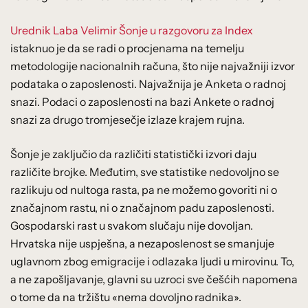
Urednik Laba Velimir Šonje u razgovoru za Index
istaknuo je da se radi o procjenama na temelju
metodologije nacionalnih računa, što nije najvažniji izvor
podataka o zaposlenosti. Najvažnija je Anketa o radnoj
snazi. Podaci o zaposlenosti na bazi Ankete o radnoj
snazi za drugo tromjesečje izlaze krajem rujna.
Šonje je zaključio da različiti statistički izvori daju
različite brojke. Međutim, sve statistike nedovoljno se
razlikuju od nultoga rasta, pa ne možemo govoriti ni o
značajnom rastu, ni o značajnom padu zaposlenosti.
Gospodarski rast u svakom slučaju nije dovoljan.
Hrvatska nije uspješna, a nezaposlenost se smanjuje
uglavnom zbog emigracije i odlazaka ljudi u mirovinu. To,
a ne zapošljavanje, glavni su uzroci sve češćih napomena
o tome da na tržištu «nema dovoljno radnika».