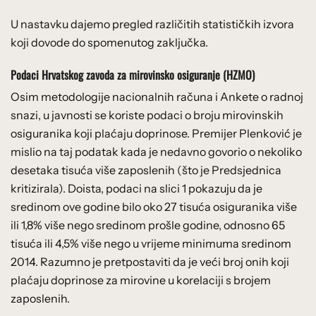
U nastavku dajemo pregled različitih statističkih izvora
koji dovode do spomenutog zaključka.
Podaci Hrvatskog zavoda za mirovinsko osiguranje (HZMO)
Osim metodologije nacionalnih računa i Ankete o radnoj
snazi, u javnosti se koriste podaci o broju mirovinskih
osiguranika koji plaćaju doprinose. Premijer Plenković je
mislio na taj podatak kada je nedavno govorio o nekoliko
desetaka tisuća više zaposlenih (što je Predsjednica
kritizirala). Doista, podaci na slici 1 pokazuju da je
sredinom ove godine bilo oko 27 tisuća osiguranika više
ili 1,8% više nego sredinom prošle godine, odnosno 65
tisuća ili 4,5% više nego u vrijeme minimuma sredinom
2014. Razumno je pretpostaviti da je veći broj onih koji
plaćaju doprinose za mirovine u korelaciji s brojem
zaposlenih.