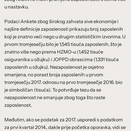
u nastavku.
Podaci Ankete zbog širokog zahvata sive ekonomije i
najšire definicije zaposlenosti prikazuju broj zaposlenih
koji je znatno veći nego u drugim statističkim izvorima. U
prvom tromjesečju bilo je 1,545 tisuća zaposlenih, što je
znatno više nego prema HZMO-u (1,452 tisuće
osiguranika u ožujku) i JOPPD obrascima (1,331 tisuća
zaposlenih u ožujku). Nezaposlenost je osjetno
smanjena, no porast broja zaposlenih u prvom
tromjesečju 2017. odnosu na prvo tromjesečje 2016. bio
je simboličan (tisuća). To potvrđuje tezu da se
nezaposlenost ne smanjuje zbog toga što raste
zaposlenost.
Međutim, ako se podatak za 2017. usporedi s podatkom
za prvi kvartal 2014., dakle prije početka oporavka, vidi se