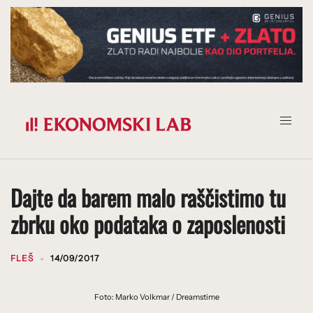
Prijeđi
na
sadržaj
Dajte da barem malo raščistimo tu
zbrku oko podataka o zaposlenosti
FLEŠ
14/09/2017
Foto: Marko Volkmar / Dreamstime