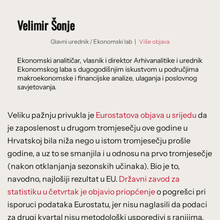
Velimir Šonje
Glavni urednik
/
Ekonomski lab
|
Više objava
Ekonomski analitičar, vlasnik i direktor Arhivanalitike i urednik
Ekonomskog laba s dugogodišnjim iskustvom u područjima
makroekonomske i financijske analize, ulaganja i poslovnog
savjetovanja.
Veliku pažnju privukla je
Eurostatova objava u srijedu
da
je zaposlenost u drugom tromjesečju ove godine u
Hrvatskoj bila niža nego u istom tromjesečju prošle
godine, a uz to se smanjila i u odnosu na prvo tromjesečje
(nakon otklanjanja sezonskih učinaka). Bio je to,
navodno, najlošiji rezultat u EU.
Državni zavod za
statistiku u četvrtak je objavio priopćenje
o pogrešci pri
isporuci podataka Eurostatu, jer nisu naglasili da podaci
za drugi kvartal nisu metodološki usporedivi s ranijima.