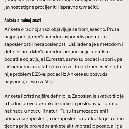
javnost stigne procijeniti i ispravno tumačiti).
Anketa o radnoj snazi
Anketa o radnoj snazi objavljuje se tromjesečno. Pruža
najpotpuniji, međunarodno usporediv podatak o
zaposlenosti i nezaposlenosti. Usklađena je s metodom i
definicijama Međunarodne organizacije rada. Iste
podatke objavljuje i Eurostat, samo su podaci «spori», pa
još nemamo rezultate Ankete za drugo tromjesečje. (To
nije problem DZS-a; podaci iz Ankete su posvuda
najsporiji, a evo i zašto).
Anketa koristi najšire definicije. Zaposlen je svatko tko je
u tjednu provedbe ankete radio za poslodavca i primio
naknadu u novcu ili naturi. Tu su i samozaposleni i
pomažući zaposleni, a nezaposlen je svatko tko je u četiri
tjedna prije provedbe ankete aktivno tražio posao, ali ga