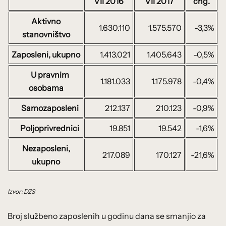
VII 2016
VII 2017
chg.
Aktivno
1.630.110
1.575.570
-3,3%
stanovništvo
Zaposleni, ukupno
1.413.021
1.405.643
-0,5%
U pravnim
1.181.033
1.175.978
-0,4%
osobama
Samozaposleni
212.137
210.123
-0,9%
Poljoprivrednici
19.851
19.542
-1,6%
Nezaposleni,
217.089
170.127
-21,6%
ukupno
Izvor: DZS
Broj službeno zaposlenih u godinu dana se smanjio za