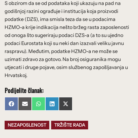
S obzirom da se od podataka koji ukazuju na pad na
godišnjoj razini ograđuje i institucija koja proizvodi
podatke (DZS), ima smisla teza da se u podacima
HZMO-a krije indikacija nešto bržeg rasta zaposlenosti
od onoga što sugeriraju podaci DZS-a (a to su ujedno
podaci Eurostata koji su neki dan izazvali veliku javnu
raspravu). Međutim, podatke HZMO-a ne može se
uzimati zdravo za gotovo. Na broj osiguranika mogu
utjecati i druge pojave, osim službenog zapošljavanja u
Hrvatskoj.
Podijelite članak:
Share
Share
Share
Share
Share
Facebook
Email
WhatsApp
LinkedIn
X
on
on
on
on
on
(Twitter)
NEZAPOSLENOST
TRŽIŠTE RADA