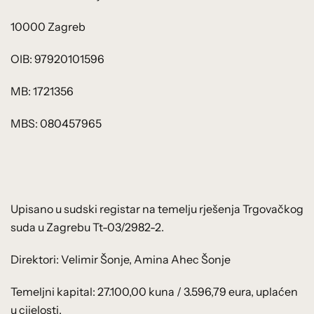
10000 Zagreb
OIB: 97920101596
MB: 1721356
MBS: 080457965
Upisano u sudski registar na temelju rješenja Trgovačkog
suda u Zagrebu Tt-03/2982-2.
Direktori: Velimir Šonje, Amina Ahec Šonje
Temeljni kapital: 27.100,00 kuna / 3.596,79 eura, uplaćen
u cijelosti.