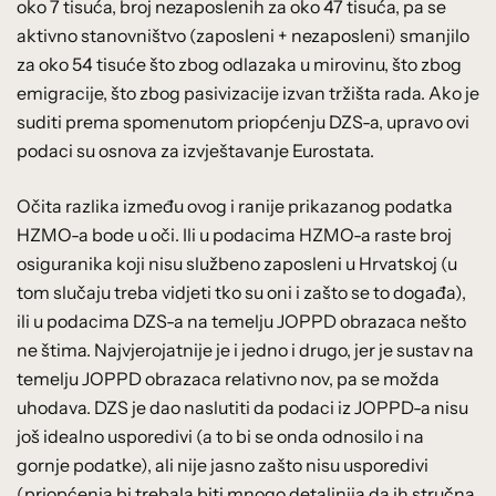
oko 7 tisuća, broj nezaposlenih za oko 47 tisuća, pa se
aktivno stanovništvo (zaposleni + nezaposleni) smanjilo
za oko 54 tisuće što zbog odlazaka u mirovinu, što zbog
emigracije, što zbog pasivizacije izvan tržišta rada. Ako je
suditi prema spomenutom priopćenju DZS-a, upravo ovi
podaci su osnova za izvještavanje Eurostata.
Očita razlika između ovog i ranije prikazanog podatka
HZMO-a bode u oči. Ili u podacima HZMO-a raste broj
osiguranika koji nisu službeno zaposleni u Hrvatskoj (u
tom slučaju treba vidjeti tko su oni i zašto se to događa),
ili u podacima DZS-a na temelju JOPPD obrazaca nešto
ne štima. Najvjerojatnije je i jedno i drugo, jer je sustav na
temelju JOPPD obrazaca relativno nov, pa se možda
uhodava. DZS je dao naslutiti da podaci iz JOPPD-a nisu
još idealno usporedivi (a to bi se onda odnosilo i na
gornje podatke), ali nije jasno zašto nisu usporedivi
(priopćenja bi trebala biti mnogo detaljnija da ih stručna