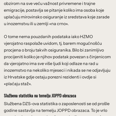
obzirom na sve veću važnost privremene i trajne
emigracije, postavlja se pitanje koliko ima osoba koje
uplaćuju mirovinsko osiguranje iz sredstava koje zarade
u inozemstvu ili u zemlji «na crno».
O tome nema pouzdanih podataka iako HZMO
vjerojatno raspolaže uvidom, tj. barem mogućnošću
procjena o broju takvih osiguranika. Bilo bi zanimljivo
procijeniti koliko je njihov podatak povezan s činjenicom
da vjerojatno ima sve više ljudi koji odlaze na rad u
inozemstvo na nekoliko mjeseci i nikada se ne odjavljuju
iz Hrvatske gdje ostaju porezni rezidenti i ovdje si
«plaćaju staž».
Službena statistika na temelju JOPPD obrazaca
Službena DZS-ova statistika o zaposlenosti se od prošle
godine sastavlja na temelju JOPPD obrazaca. To je vrlo