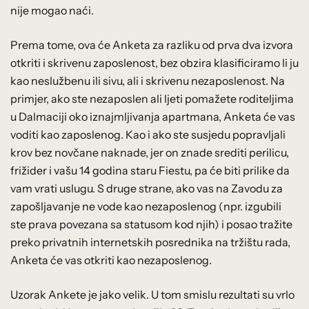
nije mogao naći.
Prema tome, ova će Anketa za razliku od prva dva izvora
otkriti i skrivenu zaposlenost, bez obzira klasificiramo li ju
kao neslužbenu ili sivu, ali i skrivenu nezaposlenost. Na
primjer, ako ste nezaposlen ali ljeti pomažete roditeljima
u Dalmaciji oko iznajmljivanja apartmana, Anketa će vas
voditi kao zaposlenog. Kao i ako ste susjedu popravljali
krov bez novčane naknade, jer on znade srediti perilicu,
frižider i vašu 14 godina staru Fiestu, pa će biti prilike da
vam vrati uslugu. S druge strane, ako vas na Zavodu za
zapošljavanje ne vode kao nezaposlenog (npr. izgubili
ste prava povezana sa statusom kod njih) i posao tražite
preko privatnih internetskih posrednika na tržištu rada,
Anketa će vas otkriti kao nezaposlenog.
Uzorak Ankete je jako velik. U tom smislu rezultati su vrlo