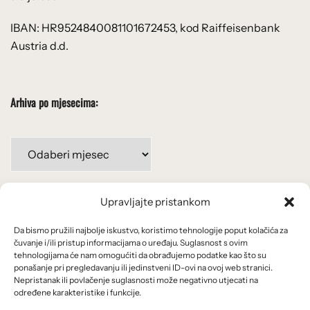
IBAN: HR9524840081101672453, kod Raiffeisenbank
Austria d.d.
Arhiva po mjesecima:
Arhiva
po
mjesecima:
Upravljajte pristankom
Važne poveznice
Da bismo pružili najbolje iskustvo, koristimo tehnologije poput kolačića za
Uvjeti korištenja
čuvanje i/ili pristup informacijama o uređaju. Suglasnost s ovim
tehnologijama će nam omogućiti da obrađujemo podatke kao što su
Politika privatnosti
ponašanje pri pregledavanju ili jedinstveni ID-ovi na ovoj web stranici.
Nepristanak ili povlačenje suglasnosti može negativno utjecati na
određene karakteristike i funkcije.
Kolačići