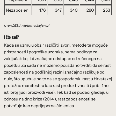
Nezaposleni
176
347
340
280
253
Izvor: DZS, Anketa o radnoj snazi
I što sad?
Kada se uzmu u obzir različiti izvori, metode te moguće
pristranosti i pogreške uzoraka, nema podloge za
zaključak koji bi značajno odstupao od rečenoga na
početku. Za sada ne možemo pouzdano tvrditi da se rast
zaposlenosti na godišnjoj razini značajno razlikuje od
nule, što upućuje na to da se gospodarski rast u Hrvatskoj
pretežno manifestira kao rast produktivnosti (približno
isti broj ljudi proizvodi više). Tek kad se podaci gledaju u
odnosu na dno krize (2014.), rast zaposlenosti se
potvrđuje kao neprijeporna činjenica.