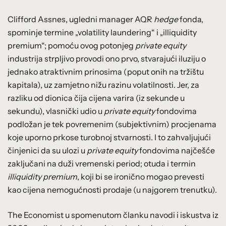
Clifford Assnes, ugledni manager AQR
hedge
fonda,
spominje termine „volatility laundering“ i „illiquidity
premium“; pomoću ovog potonjeg
private equity
industrija strpljivo provodi ono prvo, stvarajući iluziju o
jednako atraktivnim prinosima (poput onih na tržištu
kapitala), uz zamjetno nižu razinu volatilnosti. Jer, za
razliku od dionica čija cijena varira (iz sekunde u
sekundu), vlasnički udio u
private equity
fondovima
podložan je tek povremenim (subjektivnim) procjenama
koje uporno prkose turobnoj stvarnosti. I to zahvaljujući
činjenici da su ulozi u
private equity
fondovima najčešće
zaključani na duži vremenski period; otuda i termin
illiquidity premium
, koji bi se ironično mogao prevesti
kao cijena nemogućnosti prodaje (u najgorem trenutku).
The Economist u spomenutom članku navodi i iskustva iz