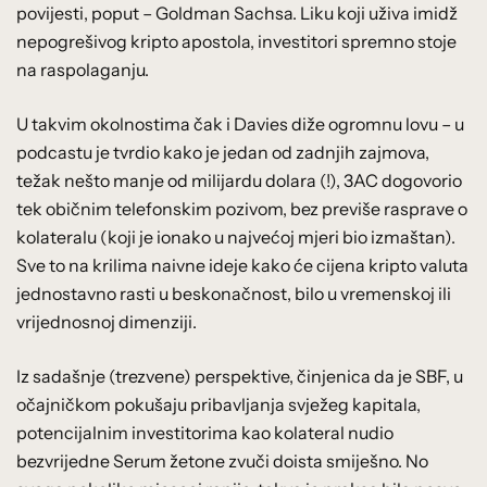
povijesti, poput – Goldman Sachsa. Liku koji uživa imidž
nepogrešivog kripto apostola, investitori spremno stoje
na raspolaganju.
U takvim okolnostima čak i Davies diže ogromnu lovu – u
podcastu je tvrdio kako je jedan od zadnjih zajmova,
težak nešto manje od milijardu dolara (!), 3AC dogovorio
tek običnim telefonskim pozivom, bez previše rasprave o
kolateralu (koji je ionako u najvećoj mjeri bio izmaštan).
Sve to na krilima naivne ideje kako će cijena kripto valuta
jednostavno rasti u beskonačnost, bilo u vremenskoj ili
vrijednosnoj dimenziji.
Iz sadašnje (trezvene) perspektive, činjenica da je SBF, u
očajničkom pokušaju pribavljanja svježeg kapitala,
potencijalnim investitorima kao kolateral nudio
bezvrijedne Serum žetone zvuči doista smiješno. No