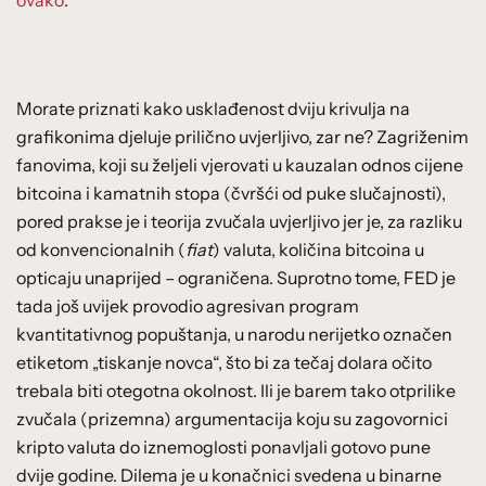
Morate priznati kako usklađenost dviju krivulja na
grafikonima djeluje prilično uvjerljivo, zar ne? Zagriženim
fanovima, koji su željeli vjerovati u kauzalan odnos cijene
bitcoina i kamatnih stopa (čvršći od puke slučajnosti),
pored prakse je i teorija zvučala uvjerljivo jer je, za razliku
od konvencionalnih (
fiat
) valuta, količina bitcoina u
opticaju unaprijed – ograničena. Suprotno tome, FED je
tada još uvijek provodio agresivan program
kvantitativnog popuštanja, u narodu nerijetko označen
etiketom „tiskanje novca“, što bi za tečaj dolara očito
trebala biti otegotna okolnost. Ili je barem tako otprilike
zvučala (prizemna) argumentacija koju su zagovornici
kripto valuta do iznemoglosti ponavljali gotovo pune
dvije godine. Dilema je u konačnici svedena u binarne