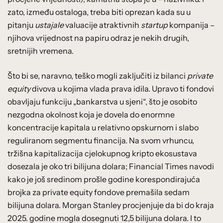
zato, između ostaloga, treba biti oprezan kada su u
pitanju
ustajale
valuacije atraktivnih
startup
kompanija –
njihova vrijednost na papiru odraz je nekih drugih,
sretnijih vremena.
Što bi se, naravno, teško mogli zaključiti iz bilanci
private
equity
divova u kojima vlada prava idila. Upravo ti fondovi
obavljaju funkciju „bankarstva u sjeni“, što je osobito
nezgodna okolnost koja je dovela do enormne
koncentracije kapitala u relativno opskurnom i slabo
reguliranom segmentu financija. Na svom vrhuncu,
tržišna kapitalizacija cjelokupnog kripto ekosustava
dosezala je oko tri bilijuna dolara; Financial Times navodi
kako je još sredinom prošle godine korespondirajuća
brojka za private equity fondove premašila sedam
bilijuna dolara. Morgan Stanley procjenjuje da bi do kraja
2025. godine mogla dosegnuti 12,5 bilijuna dolara. I to