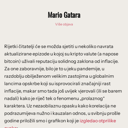
Mario Gatara
Više objava
Rijetki čitatelji će se možda sjetiti u nekoliko navrata
aktualizirane epizode u kojoj su kripto valute (a napose
bitcoin) uživali reputaciju solidnog zaklona od inflacije.
Za one zaboravnije, bilo je to u jeku pandemije, u
razdoblju obilježenom velikim zastojima u globalnim
lancima opskrbe koji su isprovocirali značajniji rast
inflacije, makar smo tada još uvijek vjerovali (ili se barem
nadali) kako je riječ tek o fenomenu „prolaznog“
karaktera. Uz nezaobilaznu opasku kako korelacija ne
podrazumijeva nužno i kauzalan odnos, u svibnju prošle
godine priložili smo i grafikon koji je
izgledao otprilike
ovako
: