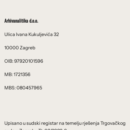
Arhivanalitika d.o.o.
Ulica Ivana Kukuljevića 32
10000 Zagreb
OIB: 97920101596
MB: 1721356
MBS: 080457965
Upisano u sudski registar na temelju rješenja Trgovačkog