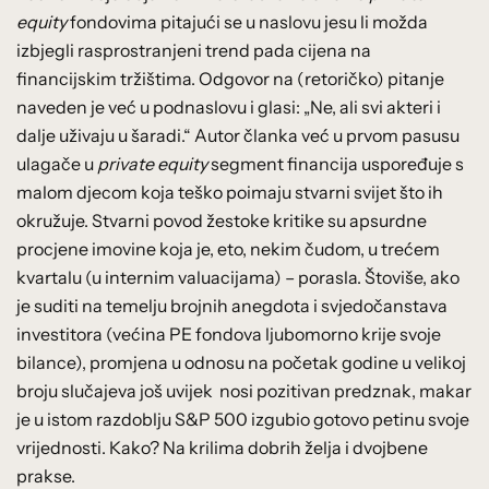
equity
fondovima pitajući se u naslovu jesu li možda
izbjegli rasprostranjeni trend pada cijena na
financijskim tržištima. Odgovor na (retoričko) pitanje
naveden je već u podnaslovu i glasi: „Ne, ali svi akteri i
dalje uživaju u šaradi.“ Autor članka već u prvom pasusu
ulagače u
private equity
segment financija uspoređuje s
malom djecom koja teško poimaju stvarni svijet što ih
okružuje. Stvarni povod žestoke kritike su apsurdne
procjene imovine koja je, eto, nekim čudom, u trećem
kvartalu (u internim valuacijama) – porasla. Štoviše, ako
je suditi na temelju brojnih anegdota i svjedočanstava
investitora (većina PE fondova ljubomorno krije svoje
bilance), promjena u odnosu na početak godine u velikoj
broju slučajeva još uvijek nosi pozitivan predznak, makar
je u istom razdoblju S&P 500 izgubio gotovo petinu svoje
vrijednosti. Kako? Na krilima dobrih želja i dvojbene
prakse.