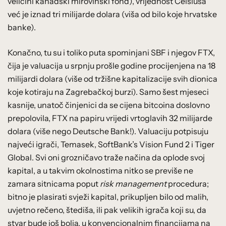
veličini kanadski mirovinski fond), vrijednost Celsiusa
već je iznad tri milijarde dolara (viša od bilo koje hrvatske
banke).
Konačno, tu su i toliko puta spominjani SBF i njegov FTX,
čija je valuacija u srpnju prošle godine procijenjena na 18
milijardi dolara (više od tržišne kapitalizacije svih dionica
koje kotiraju na Zagrebačkoj burzi). Samo šest mjeseci
kasnije, unatoč činjenici da se cijena bitcoina doslovno
prepolovila, FTX na papiru vrijedi vrtoglavih 32 milijarde
dolara (više nego Deutsche Bank!). Valuaciju potpisuju
najveći igrači, Temasek, SoftBank’s Vision Fund 2 i Tiger
Global. Svi oni grozničavo traže načina da oplode svoj
kapital, a u takvim okolnostima nitko se previše ne
zamara sitnicama poput
risk management
procedura;
bitno je plasirati svježi kapital, prikupljen bilo od malih,
uvjetno rečeno, štediša, ili pak velikih igrača koji su, da
stvar bude još bolja, u konvencionalnim financijama na