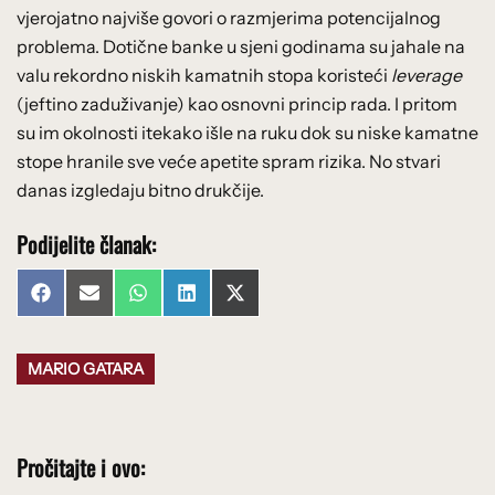
vjerojatno najviše govori o razmjerima potencijalnog
problema. Dotične banke u sjeni godinama su jahale na
valu rekordno niskih kamatnih stopa koristeći
leverage
(jeftino zaduživanje) kao osnovni princip rada. I pritom
su im okolnosti itekako išle na ruku dok su niske kamatne
stope hranile sve veće apetite spram rizika. No stvari
danas izgledaju bitno drukčije.
Podijelite članak:
Share
Share
Share
Share
Share
Facebook
Email
WhatsApp
LinkedIn
X
on
on
on
on
on
(Twitter)
MARIO GATARA
Pročitajte i ovo: