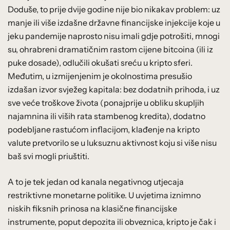
Doduše, to prije dvije godine nije bio nikakav problem: uz
manje ili više izdašne državne financijske injekcije koje u
jeku pandemije naprosto nisu imali gdje potrošiti, mnogi
su, ohrabreni dramatičnim rastom cijene bitcoina (ili iz
puke dosade), odlučili okušati sreću u kripto sferi.
Međutim, u izmijenjenim je okolnostima presušio
izdašan izvor svježeg kapitala: bez dodatnih prihoda, i uz
sve veće troškove života (ponajprije u obliku skupljih
najamnina ili viših rata stambenog kredita), dodatno
podebljane rastućom inflacijom, klađenje na kripto
valute pretvorilo se u luksuznu aktivnost koju si više nisu
baš svi mogli priuštiti.
A to je tek jedan od kanala negativnog utjecaja
restriktivne monetarne politike. U uvjetima iznimno
niskih fiksnih prinosa na klasične financijske
instrumente, poput depozita ili obveznica, kripto je čak i