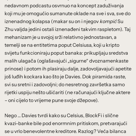
nedavnom podcastu osvrnuo na koncept zaduživanja
koji mu je omogućio sumanute oklade na sve i sva, sve do
iznenadnog kolapsa (makar su on i njegov
kompić
Su
Zhu valjda jedini ostali iznenađeni takvim raspletom). Taj
mehanizam je u svojoj srži relativno jednostavan, a
temelji se na entitetima poput Celsiusa, koji u kripto
svijetu funkcioniraju poput banaka: prikupljaju sredstva
malih ulagača (oglašavajući „sigurne“ dvoznamenkaste
prinose) i potom ih plasiraju dalje, zadovoljavajući apetite
još luđih kockara kao što je Davies. Dok piramida raste,
svi su sretni i zadovoljni; do nesretnog završetka samo
rijetki uspiju nešto ušićariti (ne računajući ključne aktere
– oni cijelo to vrijeme pune svoje džepove).
Nego … Davies tvrdi kako su Celsius, BlockFi i slične
kvazi-banke bile pod enormnim pritiskom, pretvarajući
se u vrlo benevolentne kreditore. Razlog? Veća bilanca