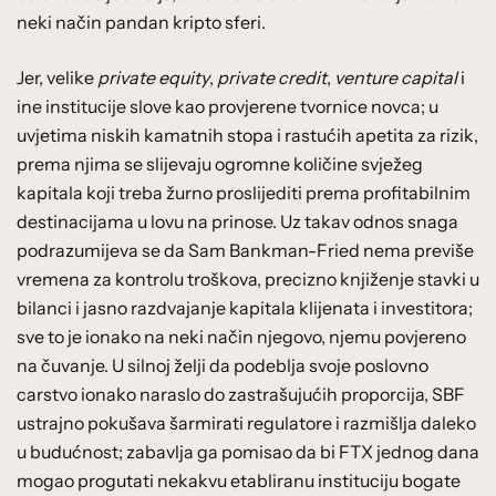
neki način pandan kripto sferi.
Jer, velike
private equity
,
private credit
,
venture capital
i
ine institucije slove kao provjerene tvornice novca; u
uvjetima niskih kamatnih stopa i rastućih apetita za rizik,
prema njima se slijevaju ogromne količine svježeg
kapitala koji treba žurno proslijediti prema profitabilnim
destinacijama u lovu na prinose. Uz takav odnos snaga
podrazumijeva se da Sam Bankman-Fried nema previše
vremena za kontrolu troškova, precizno knjiženje stavki u
bilanci i jasno razdvajanje kapitala klijenata i investitora;
sve to je ionako na neki način njegovo, njemu povjereno
na čuvanje. U silnoj želji da podeblja svoje poslovno
carstvo ionako naraslo do zastrašujućih proporcija, SBF
ustrajno pokušava šarmirati regulatore i razmišlja daleko
u budućnost; zabavlja ga pomisao da bi FTX jednog dana
mogao progutati nekakvu etabliranu instituciju bogate