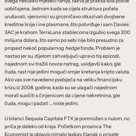
svega nekoliko mjeseci ranije, takva je praksa bila posve
uobičajena. Jednom kada se cijela struktura počela
urušavati, vjerovnici su grozničavo otkazivali dvojbene
kreditne linije i ine plasmane, što potvrđuje i sam Davies:
3AC je krahom TerraLuna
stablecoina
izgubio svega 200
milijuna dolara, što samo po sebi nije bilo presudno za
propast nekoć popularnog
hedge
fonda. Problem je
nastao jer su, dijelom zahvaljujući upravo toj epizodi,
najednom svi tražili novce natrag, uvidjevši kako, gle
čuda, rast nije jedini mogući smjer kretanja kripto valuta.
Ako vas sve navedeno podsjeća na veliku financijsku
krizu iz 2008. godine, kada su se ulagači najednom
morali suočiti s činjenicom da cijene nekretnina, gle
čuda, mogu i padati … niste jedini.
U bilanci Sequoia Capitala FTX je pomnožen s nulom, no
priča je daleko od kraja. Početkom prosinca The
Economist je objavio nimalo laskav članak o
private