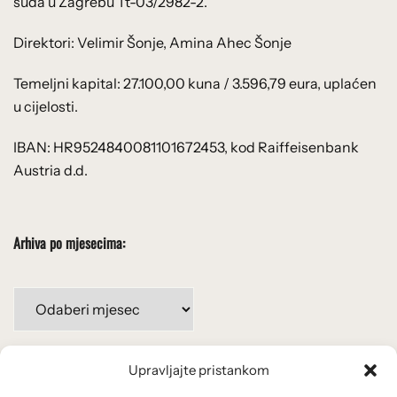
suda u Zagrebu Tt-03/2982-2.
Direktori: Velimir Šonje, Amina Ahec Šonje
Temeljni kapital: 27.100,00 kuna / 3.596,79 eura, uplaćen
u cijelosti.
IBAN: HR9524840081101672453, kod Raiffeisenbank
Austria d.d.
Arhiva po mjesecima:
Arhiva
po
mjesecima:
Upravljajte pristankom
Važne poveznice