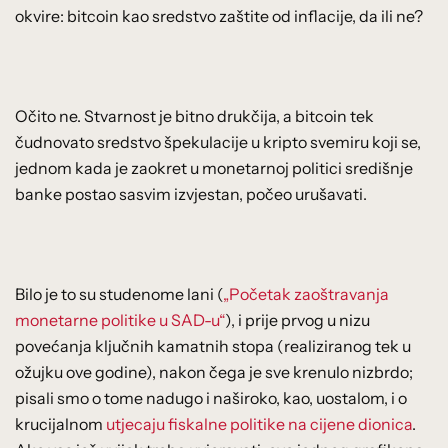
okvire: bitcoin kao sredstvo zaštite od inflacije, da ili ne?
Očito ne. Stvarnost je bitno drukčija, a bitcoin tek
čudnovato sredstvo špekulacije u kripto svemiru koji se,
jednom kada je zaokret u monetarnoj politici središnje
banke postao sasvim izvjestan, počeo urušavati.
Bilo je to su studenome lani (
„Početak zaoštravanja
monetarne politike u SAD-u“
), i prije prvog u nizu
povećanja ključnih kamatnih stopa (realiziranog tek u
ožujku ove godine), nakon čega je sve krenulo nizbrdo;
pisali smo o tome nadugo i naširoko, kao, uostalom, i o
krucijalnom
utjecaju fiskalne politike na cijene dionica
.