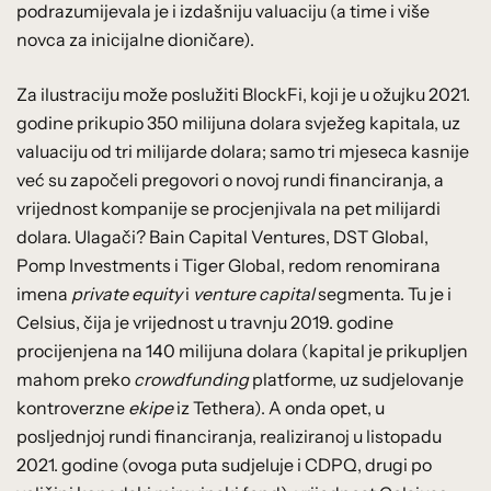
podrazumijevala je i izdašniju valuaciju (a time i više
novca za inicijalne dioničare).
Za ilustraciju može poslužiti BlockFi, koji je u ožujku 2021.
godine prikupio 350 milijuna dolara svježeg kapitala, uz
valuaciju od tri milijarde dolara; samo tri mjeseca kasnije
već su započeli pregovori o novoj rundi financiranja, a
vrijednost kompanije se procjenjivala na pet milijardi
dolara. Ulagači? Bain Capital Ventures, DST Global,
Pomp Investments i Tiger Global, redom renomirana
imena
private equity
i
venture capital
segmenta. Tu je i
Celsius, čija je vrijednost u travnju 2019. godine
procijenjena na 140 milijuna dolara (kapital je prikupljen
mahom preko
crowdfunding
platforme, uz sudjelovanje
kontroverzne
ekipe
iz Tethera). A onda opet, u
posljednjoj rundi financiranja, realiziranoj u listopadu
2021. godine (ovoga puta sudjeluje i CDPQ, drugi po