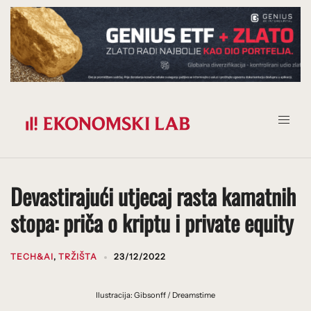
Prijeđi
na
sadržaj
Devastirajući utjecaj rasta kamatnih
stopa: priča o kriptu i private equity
TECH&AI
,
TRŽIŠTA
23/12/2022
Ilustracija: Gibsonff / Dreamstime