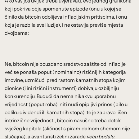
Ako vas još uvijek treba uvjeravati, evo jednog grafikona
koji pokriva obje spomenute epizode (onu u kojoj se
činilo da bitcoin odolijeva inflacijskim pritiscima, i onu
koja je razbila sve iluzije), i ne ostavlja previše mjesta
dvojbama:
Ne, bitcoin nije pouzdano sredstvo zaštite od inflacije,
već se ponaša poput (nominalno) rizičnijih kategorija
imovine, uzmičući pred rastom kamatnih stopa kojim
dionice (i ini rizični instrumenti) dobivaju ozbiljniju
konkurenciju. Budući da nema nikakvu uporabnu
vrijednost (poput roba), niti nudi opipljivi prinos (bilo u
obliku dividendi ili kamatnih stopa), te je zapravo lišen
intrinzične vrijednosti, bitcoin nasušno treba dotok
svježeg kapitala (sličnost s piramidalnom shemom nije
slučajna), a avanturisti željni zarade
veću budalu
.