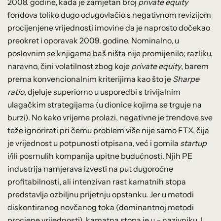
2008. godine, kada je zamjetan broj
private equity
fondova toliko dugo odugovlačio s negativnom revizijom
procijenjene vrijednosti imovine da je naprosto dočekao
preokret i oporavak 2009. godine. Nominalno, u
poslovnim se knjigama baš ništa nije promijenilo; razliku,
naravno, čini volatilnost zbog koje
private equity
, barem
prema konvencionalnim kriterijima kao što je
Sharpe
ratio
, djeluje superiorno u usporedbi s trivijalnim
ulagačkim strategijama (u dionice kojima se trguje na
burzi). No kako vrijeme prolazi, negativne je trendove sve
teže ignorirati pri čemu problem više nije samo FTX, čija
je vrijednost u potpunosti otpisana, već i gomila
startup
i/ili posrnulih kompanija upitne budućnosti. Njih PE
industrija namjerava izvesti na put dugoročne
profitabilnosti, ali intenzivan rast kamatnih stopa
predstavlja ozbiljnu prijetnju opstanku. Jer u metodi
diskontiranog novčanog toka (dominantnoj metodi
procjene vrijednosti), kamatna stopa je u – nazivniku. I