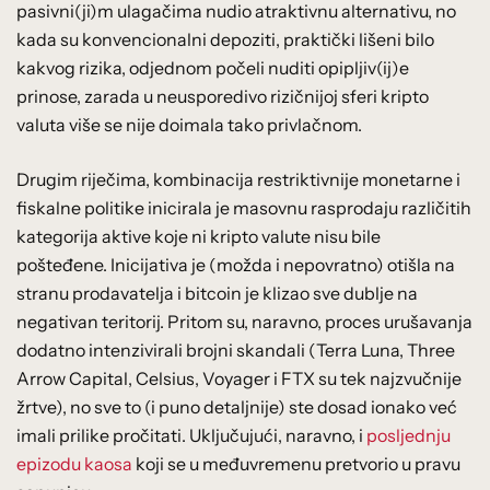
pasivni(ji)m ulagačima nudio atraktivnu alternativu, no
kada su konvencionalni depoziti, praktički lišeni bilo
kakvog rizika, odjednom počeli nuditi opipljiv(ij)e
prinose, zarada u neusporedivo rizičnijoj sferi kripto
valuta više se nije doimala tako privlačnom.
Drugim riječima, kombinacija restriktivnije monetarne i
fiskalne politike inicirala je masovnu rasprodaju različitih
kategorija aktive koje ni kripto valute nisu bile
pošteđene. Inicijativa je (možda i nepovratno) otišla na
stranu prodavatelja i bitcoin je klizao sve dublje na
negativan teritorij. Pritom su, naravno, proces urušavanja
dodatno intenzivirali brojni skandali (Terra Luna, Three
Arrow Capital, Celsius, Voyager i FTX su tek najzvučnije
žrtve), no sve to (i puno detaljnije) ste dosad ionako već
imali prilike pročitati. Uključujući, naravno, i
posljednju
epizodu kaosa
koji se u međuvremenu pretvorio u pravu