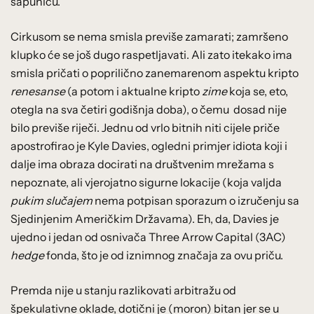
sapunicu.
Cirkusom se nema smisla previše zamarati; zamršeno
klupko će se još dugo raspetljavati. Ali zato itekako ima
smisla pričati o poprilično zanemarenom aspektu kripto
renesanse
(a potom i aktualne kripto
zime
koja se, eto,
otegla na sva četiri godišnja doba), o čemu dosad nije
bilo previše riječi. Jednu od vrlo bitnih niti cijele priče
apostrofirao je Kyle Davies, ogledni primjer idiota koji i
dalje ima obraza docirati na društvenim mrežama s
nepoznate, ali vjerojatno sigurne lokacije (koja valjda
pukim
slučajem
nema potpisan sporazum o izručenju sa
Sjedinjenim Američkim Državama). Eh, da, Davies je
ujedno i jedan od osnivača Three Arrow Capital (3AC)
hedge
fonda, što je od iznimnog značaja za ovu priču.
Premda nije u stanju razlikovati arbitražu od
špekulativne oklade, dotični je (moron) bitan jer se u