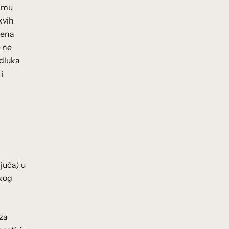
samu
kvih
lena
e ne
odluka
i
juča) u
okog
za