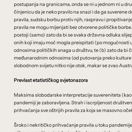
postupanja na granicama, onda se ni u jednom ni u dr
činjenicu da je neko pravilo na snazi i da ga suverene 
pravila, sudsku borbu protiv njih, raspravu i propitivan
pravila ne mogu mijenjati bez otvorene političke borbe. 
postoji (samo) zato da bi se svaka državna odluka slijep
onih koji imaju moć mogla preispitati (po mogućnosti u 
odnosima političkih snaga u društvu, te (b) zato da bi
međunarodnim odnosima (od putovanja preko kulture d
slobodnom svijetu nitko nije otok, makar se zvao Austra
Prevlast etatističkog svjetonazora
Maksima slobodarske interpretacije suvereniteta (kao ok
pandemiji je zaboravljena. Strah i iscrpljenost društv
prihvaćanja sve oštrijih pravila za koja se masovno o
Šroko i nekritičko prihvaćanje pravila u toku pandemi