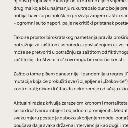
njihovo propitivanje iako je očito da smo cijelo vrijeme 
drugima koja bi u najmanju ruku trebalo puno bolje preisp
hobija, bave se psihološkim preživljavanjem uz što manj
– ogromni su to napori, pa je nekritički pristanak pos
Tako se prostor birokratskog nametanja pravila proširi
potražnja za zaštitom, usporedo s povlačenjem u svoj mal
može se pretvoriti u potražnju za zaštitom od fiktivnog
zaštite čiji društveni troškovi mogu biti veći od koristi.
Zašto o tome pišem danas: nije li pandemija u regresij
mutacija koja će prokužiti sve (i cijepljene i „Đokoviće
kontrolirati; nisam li čitao da neke zemlje odlučuju uki
Aktualni razlaz krivulja zaraze omikronom i mortalitet
će se društveni ambijent odjednom promijeniti. Međutim,
svaku mjeru postao je duboko ukorijenjen model ponašanj
poučava da je svaka državna intervencija kao dugi, int