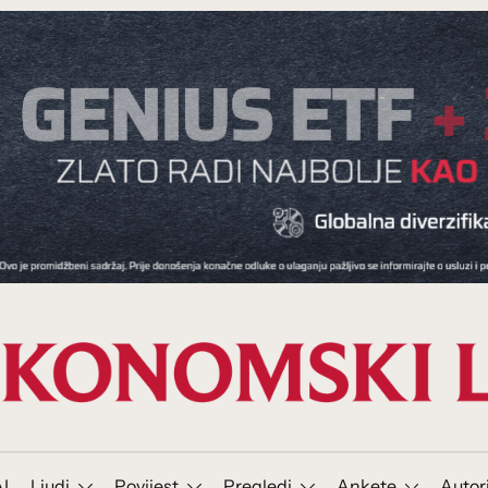
I
Ljudi
Povijest
Pregledi
Ankete
Autor