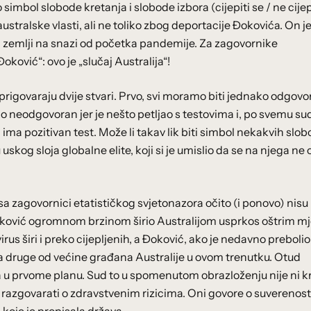
simbol slobode kretanja i slobode izbora (cijepiti se / ne cijepi
stralske vlasti, ali ne toliko zbog deportacije Đokovića. On 
j zemlji na snazi od početka pandemije. Za zagovornike
ković“: ovo je „slučaj Australija“!
igovaraju dvije stvari. Prvo, svi moramo biti jednako odgovo
o neodgovoran jer je nešto petljao s testovima i, po svemu su
ima pozitivan test. Može li takav lik biti simbol nekakvih slobod
uskog sloja globalne elite, koji si je umislio da se na njega ne
sa zagovornici etatističkog svjetonazora očito (i ponovo) nisu
 Đoković ogromnom brzinom širio Australijom usprkos oštrim 
us širi i preko cijepljenih, a Đoković, ako je nedavno prebolio
 za druge od većine građana Australije u ovom trenutku. Otud
la u prvome planu. Sud to u spomenutom obrazloženju nije ni kr
 razgovarati o zdravstvenim rizicima. Oni govore o suverenost