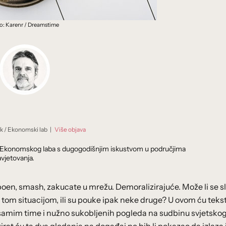
o: Karenr / Dreamstime
ik
/
Ekonomski lab
|
Više objava
dnik Ekonomskog laba s dugogodišnjim iskustvom u područjima
vjetovanja.
 poen, smash, zakucate u mrežu. Demoralizirajuće. Može li se s
s tom situacijom, ili su pouke ipak neke druge? U ovom ću teks
, a samim time i nužno sukobljenih pogleda na sudbinu svjetskog