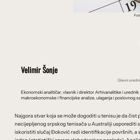
Fot
Velimir Šonje
Glavni uredn
Ekonomski analitičar, vlasnik i direktor Arhivanalitike i ure
makroekonomske i financijske analize, ulaganja i poslovnog sa
Najgora stvar koja se može dogoditi u tenisu je da čist
necijepljenog srpskog tenisača u Australiji usporediti 
iskoristiti slučaj Đoković radi identifikacije površnih