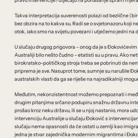
pravu intervencije i utjecaju na ponašanje spram mjera 
Takva interpretacija suverenosti polazi od bezlične (bir
bez obzira na to kakva su. Radi se o svjetonazoru koji n
otok, iako smo na svijetu povezani i utječemo jedni na 
U slučaju drugog prigovora – onog da je s Đokovićevim 
Australiji bilo nešto čudno – etatisti su u pravu. Ako n
birokratsko-političkog stroja treba se pobrinuti da n
priprema je sve. Nasuprot tome, sumnje su narušile Đokov
australskih vlasti da ga se riješe na najradikalniji mog
Međutim, nekonzistentnost možemo prepoznati i među 
drugim pitanjima srčano podupiru snažnu državnu inter
prošao kroz neku državu, ili se u njoj nastanio, mora ud
intervenciju Australije u slučaju Đoković s intervenc
slučaju nema opasnosti da će ostati u zemlji kao imigra
jedna je stvar zajednička modernim migrantima i Đokov