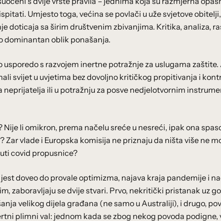
suočeni s dvije vrste pravila – jednima koja su razmjerna opasn
itati. Umjesto toga, većina se povlači u uže svjetove obitelji,
e doticaja sa širim društvenim zbivanjima. Kritika, analiza, r
tao dominantan oblik ponašanja.
o usporedo s razvojem inertne potražnje za uslugama zaštite.
i svijet u uvjetima bez dovoljno kritičkog propitivanja i kontr
a neprijatelja ili u potražnju za posve nedjelotvornim instrum
i? Nije li omikron, prema načelu sreće u nesreći, ipak ona spa
“)? Zar vlade i Europska komisija ne priznaju da ništa više ne 
nuti covid propusnice?
a jest doveo do provale optimizma, najava kraja pandemije i n
 zaboravljaju se dvije stvari. Prvo, nekritički pristanak uz g
a velikog dijela građana (ne samo u Australiji), i drugo, pov
ertni plimni val: jednom kada se zbog nekog povoda podigne, 