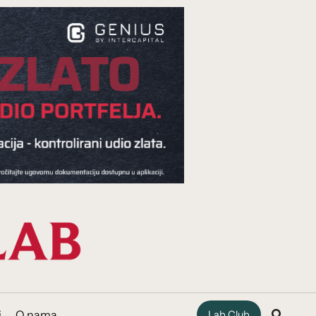
i
O nama
Lab Club