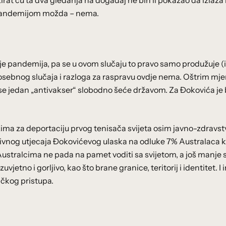
rat ću ta dva gledanja na događaj ne bih li pokazao da izlaza 
pandemijom možda – nema.
ije pandemija, pa se u ovom slučaju to pravo samo produžuje (i
 posebnog slučaja i razloga za raspravu ovdje nema. Oštrim mj
se jedan „antivakser“ slobodno šeće državom. Za Đokovića je 
lozima za deportaciju prvog tenisača svijeta osim javno-zdravs
ivnog utjecaja Đokovićevog ulaska na odluke 7% Australaca ko
, Australcima ne pada na pamet voditi sa svijetom, a još manje 
tno i gorljivo, kao što brane granice, teritorij i identitet. I 
ičkog pristupa.