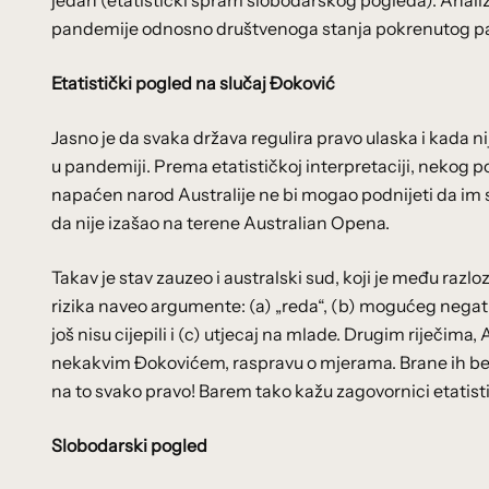
jedan (etatistički spram slobodarskog pogleda). Analizi
pandemije odnosno društvenoga stanja pokrenutog 
Etatistički pogled na slučaj Đoković
Jasno je da svaka država regulira pravo ulaska i kada n
u pandemiji. Prema etatističkoj interpretaciji, nekog
napaćen narod Australije ne bi mogao podnijeti da im 
da nije izašao na terene Australian Opena.
Takav je stav zauzeo i australski sud, koji je među raz
rizika naveo argumente: (a) „reda“, (b) mogućeg negat
još nisu cijepili i (c) utjecaj na mlade. Drugim riječima
nekakvim Đokovićem, raspravu o mjerama. Brane ih bezuvje
na to svako pravo! Barem tako kažu zagovornici etatist
Slobodarski pogled