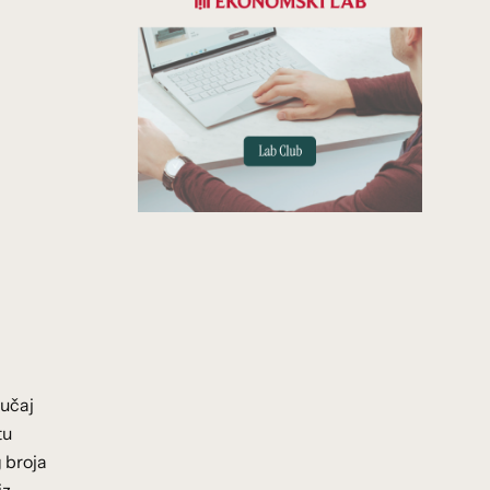
lučaj
tu
 broja