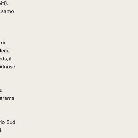
ti).
je samo
rni
deći,
a, ili
 odnose
 u
mjerama
io. Sud
i,