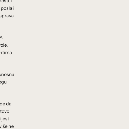
osti, i
 posla i
asprava
 A
ole,
entima
sonosna
mogu
ade da
otovo
ijest
više ne