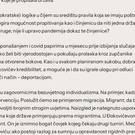
koje je propisala država.
okratske) logike u čijem su središtu pravila koja se imaju pošt
egira mogućnost propitivanja kao i činjenicu da niti jedna drža
druge; nije li upravo pandemija dokaz te činjenice?
ponašanjem i covid papirima u mjesecu prije izbijanja slučaja
etko želi biti vjerodostojan u pokušaju prolaska kroz zupčanike
ema otvorene bokove. Kao i u svakom planiranom sukobu, dobr
ićev kredibilitet, a moguće je i da su igrale ulogu pri odluci
ući način – deportacijom.
zagovornicima bezuvjetnog individualizma. Na primjer, kad
venciju. Poslužit ćemo se primjerom migracija. Migrant, da b
ovoljiti brojnim strogim uvjetima. Naizgled je nategnuto uspor
ijama koje države primjenjuju prema migrantima. U Đokovićevo
nt. On je iznimno bogat čovjek kojeg čekaju drugi turniri. Me
iću: ako postoji razlog za sumnju u opravdanost rigidnih prav