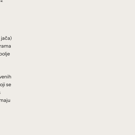
iz
 jača)
erama
bolje
tvenih
ji se
s
imaju