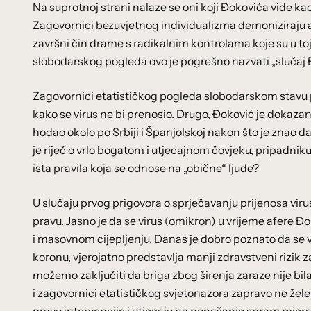
Na suprotnoj strani nalaze se oni koji Đokovića vide kao 
Zagovornici bezuvjetnog individualizma demoniziraju au
završni čin drame s radikalnim kontrolama koje su u to
slobodarskog pogleda ovo je pogrešno nazvati „slučaj Đo
Zagovornici etatističkog pogleda slobodarskom stavu pr
kako se virus ne bi prenosio. Drugo, Đoković je dokazan
hodao okolo po Srbiji i Španjolskoj nakon što je znao da 
je riječ o vrlo bogatom i utjecajnom čovjeku, pripadniku 
ista pravila koja se odnose na „obične“ ljude?
U slučaju prvog prigovora o sprječavanju prijenosa viru
pravu. Jasno je da se virus (omikron) u vrijeme afere
i masovnom cijepljenju. Danas je dobro poznato da se vir
koronu, vjerojatno predstavlja manji zdravstveni rizik
možemo zaključiti da briga zbog širenja zaraze nije bi
i zagovornici etatističkog svjetonazora zapravo ne žele