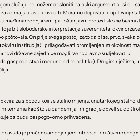
ugom slučaju ne možemo osloniti na puki argument prisile – 
države imaju pravo provoditi. Moramo dopustiti propitivanje ta
je u međunarodnoj areni, pa i oštar javni protest ako se besmis
To je bit slobodarske interpretacije suvereniteta: okvir držav
o poštovala. On prije svega postoji zato da bi se, prvo, svaka 
okviru institucija) i prilagođavati promijenjenim okolnostima 
 članovi državne zajednice mogli ravnopravno sudjelovati u
o gospodarstva i međunarodne politike). Drugim riječima, u
lija.
vira za slobodu koji se stalno mijenja, unutar kojeg stalno kl
enim temema kao što su pandemija i migracije doveli su do šir
čekuje da budu bespogovorno prihvaćena.
je posvuda je praćeno smanjenjem interesa i društvene snage 