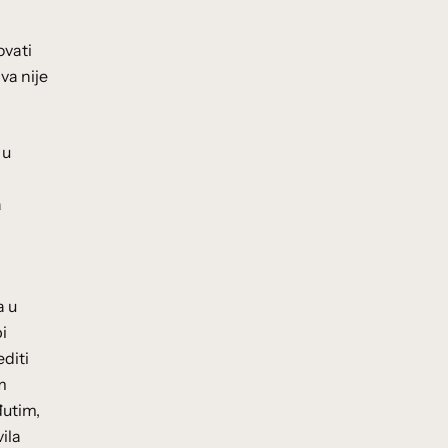
ovati
va nije
 u
a
a u
i
editi
m
đutim,
ila