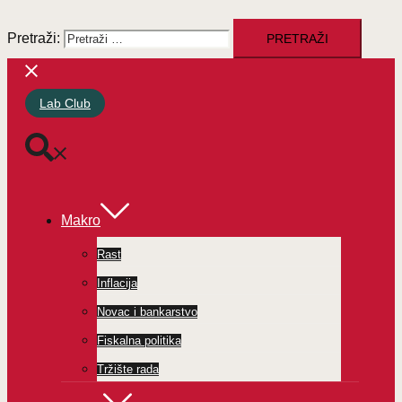
Pretraži:
Lab Club
Makro
Rast
Inflacija
Novac i bankarstvo
Fiskalna politika
Tržište rada