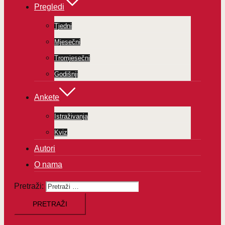
Pregledi
Tjedni
Mjesečni
Tromjesečni
Godišnji
Ankete
Istraživanja
Kviz
Autori
O nama
Pretraži: