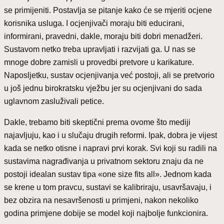
se primijeniti. Postavlja se pitanje kako će se mjeriti ocjene
korisnika usluga. I ocjenjivači moraju biti educirani,
informirani, pravedni, dakle, moraju biti dobri menadžeri.
Sustavom netko treba upravljati i razvijati ga. U nas se
mnoge dobre zamisli u provedbi pretvore u karikature.
Naposljetku, sustav ocjenjivanja već postoji, ali se pretvorio
u još jednu birokratsku vježbu jer su ocjenjivani do sada
uglavnom zasluživali petice.
Dakle, trebamo biti skeptični prema ovome što mediji
najavljuju, kao i u slučaju drugih reformi. Ipak, dobra je vijest
kada se netko otisne i napravi prvi korak. Svi koji su radili na
sustavima nagrađivanja u privatnom sektoru znaju da ne
postoji idealan sustav tipa «one size fits all». Jednom kada
se krene u tom pravcu, sustavi se kalibriraju, usavršavaju, i
bez obzira na nesavršenosti u primjeni, nakon nekoliko
godina primjene dobije se model koji najbolje funkcionira.