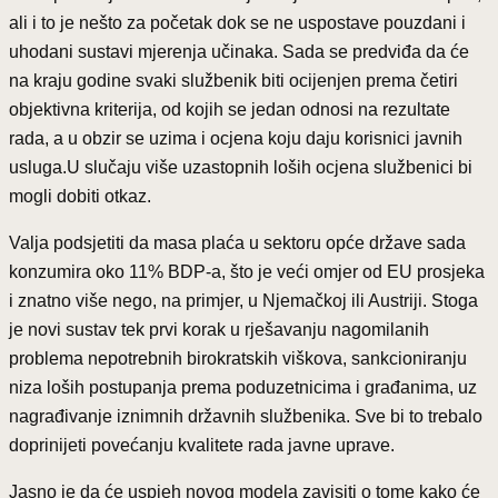
ali i to je nešto za početak dok se ne uspostave pouzdani i
uhodani sustavi mjerenja učinaka. Sada se predviđa da će
na kraju godine svaki službenik biti ocijenjen prema četiri
objektivna kriterija, od kojih se jedan odnosi na rezultate
rada, a u obzir se uzima i ocjena koju daju korisnici javnih
usluga.U slučaju više uzastopnih loših ocjena službenici bi
mogli dobiti otkaz.
Valja podsjetiti da masa plaća u sektoru opće države sada
konzumira oko 11% BDP-a, što je veći omjer od EU prosjeka
i znatno više nego, na primjer, u Njemačkoj ili Austriji. Stoga
je novi sustav tek prvi korak u rješavanju nagomilanih
problema nepotrebnih birokratskih viškova, sankcioniranju
niza loših postupanja prema poduzetnicima i građanima, uz
nagrađivanje iznimnih državnih službenika. Sve bi to trebalo
doprinijeti povećanju kvalitete rada javne uprave.
Jasno je da će uspjeh novog modela zavisiti o tome kako će