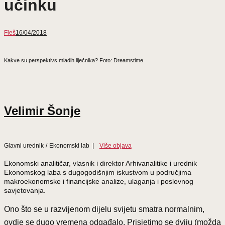
učinku
Fleš
16/04/2018
Kakve su perspektivs mladih liječnika? Foto: Dreamstime
Velimir Šonje
Glavni urednik
/
Ekonomski lab
|
Više objava
Ekonomski analitičar, vlasnik i direktor Arhivanalitike i urednik
Ekonomskog laba s dugogodišnjim iskustvom u područjima
makroekonomske i financijske analize, ulaganja i poslovnog
savjetovanja.
Ono što se u razvijenom dijelu svijetu smatra normalnim,
ovdje se dugo vremena odgađalo. Prisjetimo se dviju (možda