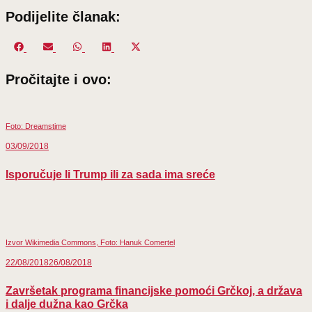
Podijelite članak:
Share
Share
Share
Share
Share
on
on
on
on
on
Pročitajte i ovo:
Facebook
Email
WhatsApp
LinkedIn
X
(Twitter)
Foto: Dreamstime
03/09/2018
Isporučuje li Trump ili za sada ima sreće
Izvor Wikimedia Commons, Foto: Hanuk Comertel
22/08/2018
26/08/2018
Završetak programa financijske pomoći Grčkoj, a država
i dalje dužna kao Grčka