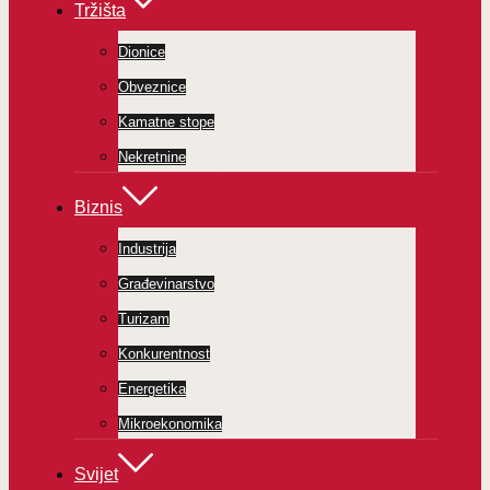
Tržišta
Dionice
Obveznice
Kamatne stope
Nekretnine
Biznis
Industrija
Građevinarstvo
Turizam
Konkurentnost
Energetika
Mikroekonomika
Svijet