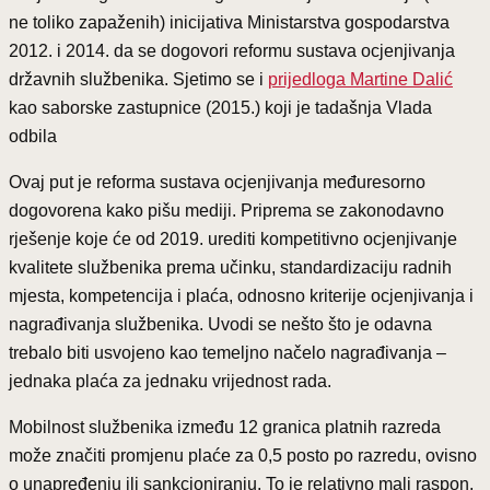
ne toliko zapaženih) inicijativa Ministarstva gospodarstva
2012. i 2014. da se dogovori reformu sustava ocjenjivanja
državnih službenika. Sjetimo se i
prijedloga Martine Dalić
kao saborske zastupnice (2015.) koji je tadašnja Vlada
odbila
Ovaj put je reforma sustava ocjenjivanja međuresorno
dogovorena kako pišu mediji. Priprema se zakonodavno
rješenje koje će od 2019. urediti kompetitivno ocjenjivanje
kvalitete službenika prema učinku, standardizaciju radnih
mjesta, kompetencija i plaća, odnosno kriterije ocjenjivanja i
nagrađivanja službenika. Uvodi se nešto što je odavna
trebalo biti usvojeno kao temeljno načelo nagrađivanja –
jednaka plaća za jednaku vrijednost rada.
Mobilnost službenika između 12 granica platnih razreda
može značiti promjenu plaće za 0,5 posto po razredu, ovisno
o unapređenju ili sankcioniranju. To je relativno mali raspon,