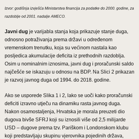
Izvor: godišnja izvješća Ministarstva financija za podatke do 2000. godine, za
razdoblje od 2001. nadalje AMECO.
Javni dug
je varijabla stanja koja prikazuje stanje duga,
odnosno potraživanja prema državi u određenom
vremenskom trenutku, koja su većinom nastala kao
posljedica akumulacije deficita iz prethodnih razdoblja.
Osim u nominalnim iznosima, javni dug i proračunski saldo
najčešće se iskazuju u odnosu na BDP. Na Slici 2 prikazan
je razvoj javnog duga od 1994. do 2018. godine.
Ako se usporede Slika 1 i 2, lako se uoči kako proračunski
deficiti izravno utječu na dinamiku rasta javnog duga.
Nakon osamostaljenja, Hrvatska je morala preuzeti dio
dugova bivše SFRJ koji su iznosili više od 2,5 milijarde
USD – dugove prema tzv. Pariškom i Londonskom klubu
koji predstavljaju skupinu vjerovnika pojedinih država,