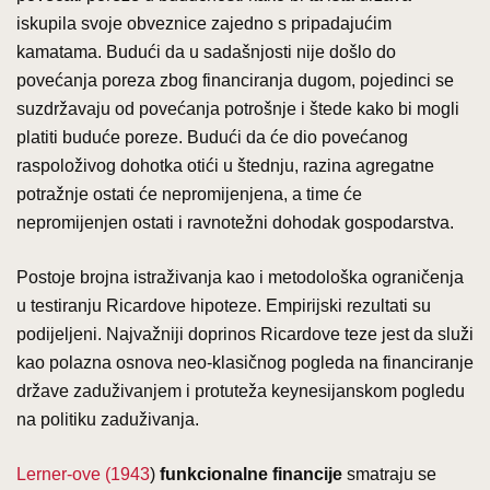
iskupila svoje obveznice zajedno s pripadajućim
kamatama. Budući da u sadašnjosti nije došlo do
povećanja poreza zbog financiranja dugom, pojedinci se
suzdržavaju od povećanja potrošnje i štede kako bi mogli
platiti buduće poreze. Budući da će dio povećanog
raspoloživog dohotka otići u štednju, razina agregatne
potražnje ostati će nepromijenjena, a time će
nepromijenjen ostati i ravnotežni dohodak gospodarstva.
Postoje brojna istraživanja kao i metodološka ograničenja
u testiranju Ricardove hipoteze. Empirijski rezultati su
podijeljeni. Najvažniji doprinos Ricardove teze jest da služi
kao polazna osnova neo-klasičnog pogleda na financiranje
države zaduživanjem i protuteža keynesijanskom pogledu
na politiku zaduživanja.
Lerner-ove (1943
)
funkcionalne financije
smatraju se