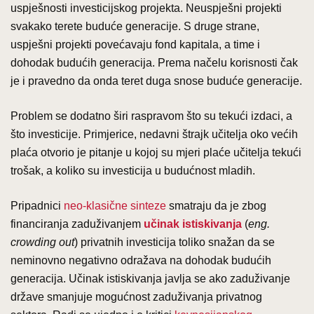
uspješnosti investicijskog projekta. Neuspješni projekti
svakako terete buduće generacije. S druge strane,
uspješni projekti povećavaju fond kapitala, a time i
dohodak budućih generacija. Prema načelu korisnosti čak
je i pravedno da onda teret duga snose buduće generacije.
Problem se dodatno širi raspravom što su tekući izdaci, a
što investicije. Primjerice, nedavni štrajk učitelja oko većih
plaća otvorio je pitanje u kojoj su mjeri plaće učitelja tekući
trošak, a koliko su investicija u budućnost mladih.
Pripadnici
neo-klasične sinteze
smatraju da je zbog
financiranja zaduživanjem
učinak istiskivanja
(
eng.
crowding out
) privatnih investicija toliko snažan da se
neminovno negativno odražava na dohodak budućih
generacija. Učinak istiskivanja javlja se ako zaduživanje
države smanjuje mogućnost zaduživanja privatnog