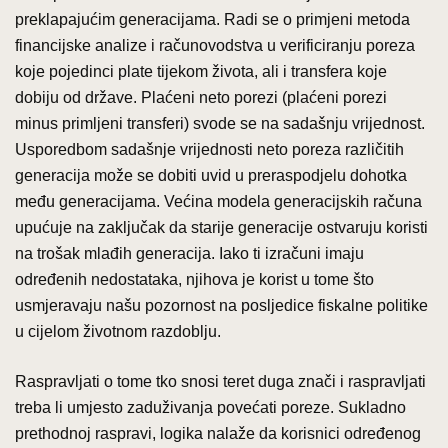
preklapajućim generacijama. Radi se o primjeni metoda
financijske analize i računovodstva u verificiranju poreza
koje pojedinci plate tijekom života, ali i transfera koje
dobiju od države. Plaćeni neto porezi (plaćeni porezi
minus primljeni transferi) svode se na sadašnju vrijednost.
Usporedbom sadašnje vrijednosti neto poreza različitih
generacija može se dobiti uvid u preraspodjelu dohotka
među generacijama. Većina modela generacijskih računa
upućuje na zaključak da starije generacije ostvaruju koristi
na trošak mlađih generacija. Iako ti izračuni imaju
određenih nedostataka, njihova je korist u tome što
usmjeravaju našu pozornost na posljedice fiskalne politike
u cijelom životnom razdoblju.
Raspravljati o tome tko snosi teret duga znači i raspravljati
treba li umjesto zaduživanja povećati poreze. Sukladno
prethodnoj raspravi, logika nalaže da korisnici određenog