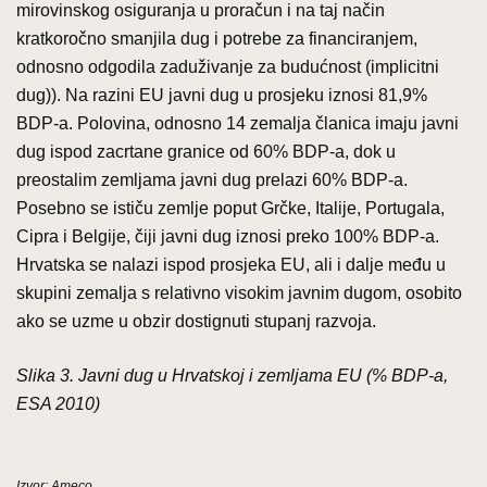
mirovinskog osiguranja u proračun i na taj način
kratkoročno smanjila dug i potrebe za financiranjem,
odnosno odgodila zaduživanje za budućnost (implicitni
dug)). Na razini EU javni dug u prosjeku iznosi 81,9%
BDP-a. Polovina, odnosno 14 zemalja članica imaju javni
dug ispod zacrtane granice od 60% BDP-a, dok u
preostalim zemljama javni dug prelazi 60% BDP-a.
Posebno se ističu zemlje poput Grčke, Italije, Portugala,
Cipra i Belgije, čiji javni dug iznosi preko 100% BDP-a.
Hrvatska se nalazi ispod prosjeka EU, ali i dalje među u
skupini zemalja s relativno visokim javnim dugom, osobito
ako se uzme u obzir dostignuti stupanj razvoja.
Slika 3. Javni dug u Hrvatskoj i zemljama EU (% BDP-a,
ESA 2010)
Izvor: Ameco.