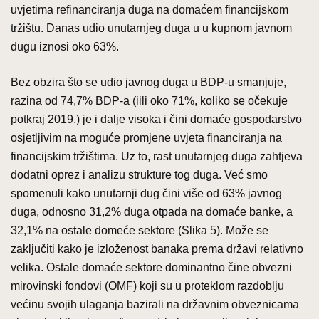
uvjetima refinanciranja duga na domaćem financijskom
tržištu. Danas udio unutarnjeg duga u u kupnom javnom
dugu iznosi oko 63%.
Bez obzira što se udio javnog duga u BDP-u smanjuje,
razina od 74,7% BDP-a (iili oko 71%, koliko se očekuje
potkraj 2019.) je i dalje visoka i čini domaće gospodarstvo
osjetljivim na moguće promjene uvjeta financiranja na
financijskim tržištima. Uz to, rast unutarnjeg duga zahtjeva
dodatni oprez i analizu strukture tog duga. Već smo
spomenuli kako unutarnji dug čini više od 63% javnog
duga, odnosno 31,2% duga otpada na domaće banke, a
32,1% na ostale domeće sektore (Slika 5). Može se
zaključiti kako je izloženost banaka prema državi relativno
velika. Ostale domaće sektore dominantno čine obvezni
mirovinski fondovi (OMF) koji su u proteklom razdoblju
većinu svojih ulaganja bazirali na državnim obveznicama