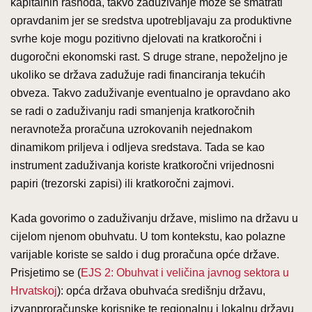
kapitalnih rashoda, takvo zaduživanje može se smatrati
opravdanim jer se sredstva upotrebljavaju za produktivne
svrhe koje mogu pozitivno djelovati na kratkoročni i
dugoročni ekonomski rast. S druge strane, nepoželjno je
ukoliko se država zadužuje radi financiranja tekućih
obveza. Takvo zaduživanje eventualno je opravdano ako
se radi o zaduživanju radi smanjenja kratkoročnih
neravnoteža proračuna uzrokovanih nejednakom
dinamikom priljeva i odljeva sredstava. Tada se kao
instrument zaduživanja koriste kratkoročni vrijednosni
papiri (trezorski zapisi) ili kratkoročni zajmovi.
Kada govorimo o zaduživanju države, mislimo na državu u
cijelom njenom obuhvatu. U tom kontekstu, kao polazne
varijable koriste se saldo i dug proračuna opće države.
Prisjetimo se (
EJS 2: Obuhvat i veličina javnog sektora u
Hrvatskoj
): opća država obuhvaća središnju državu,
izvanproračunske korisnike te regionalnu i lokalnu državu