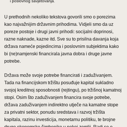
i poslovnog savjetovanja.
U prethodnih nekoliko tekstova govorili smo o porezima
kao najvažnijim državnim prihodima. Vidjeli smo da uz
poreze postoje i drugi javni prihodi: socijalni doprinosi,
razne naknade, kazne itd. Sve su to prisilna davanja koja
država nameće pojedincima i poslovnim subjektima kako
bi (ne)namjenski financirala javna dobra i druge javne
potrebe.
Država može svoje potrebe financirati i zaduživanjem.
Tada na financijskom tržištu posuđuje kapital sukladno
svojoj kreditnoj sposobnosti (rejtingu), po tržišnoj kamatnoj
stopi. Osim što zaduživanjem financira svoje potrebe,
država zaduživanjem indirektno utječe na kamatne stope
za privatni sektor, ponudu sredstava i razvoj tržišta
kapitala, razinu investicija, monetarnu politiku, te brojne
druge ekonomske čimbenike u nekoj zemlji. Radi se o