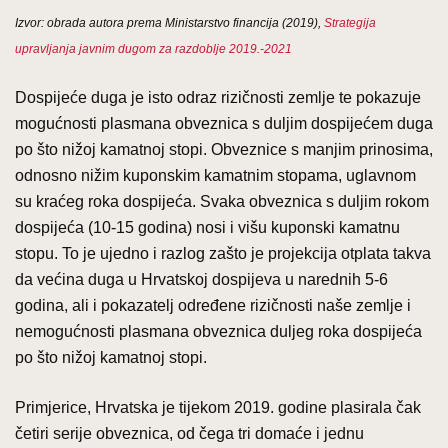
Izvor: obrada autora prema Ministarstvo financija (2019),
Strategija
upravljanja javnim dugom za razdoblje 2019.-2021
Dospijeće duga je isto odraz rizičnosti zemlje te pokazuje
mogućnosti plasmana obveznica s duljim dospijećem duga
po što nižoj kamatnoj stopi. Obveznice s manjim prinosima,
odnosno nižim kuponskim kamatnim stopama, uglavnom
su kraćeg roka dospijeća. Svaka obveznica s duljim rokom
dospijeća (10-15 godina) nosi i višu kuponski kamatnu
stopu. To je ujedno i razlog zašto je projekcija otplata takva
da većina duga u Hrvatskoj dospijeva u narednih 5-6
godina, ali i pokazatelj određene rizičnosti naše zemlje i
nemogućnosti plasmana obveznica duljeg roka dospijeća
po što nižoj kamatnoj stopi.
Primjerice, Hrvatska je tijekom 2019. godine plasirala čak
četiri serije obveznica, od čega tri domaće i jednu