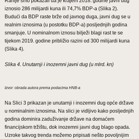
Ranije smo pokazali da je krajem 2018. godine javni dug
iznosio 286 milijardi kuna ili 74,7% BDP-a (Slika 2).
Budući da BDP raste brže od javnog duga, javni dug se u
realnim iznosima (u postotku BDP-a) posljednjih godina
smanjuje. U nominalnom iznosu bilježi blagi rast te se
tijekom 2019. godine približio razini od 300 milijardi kuna
(Slika 4).
Slika 4. Unutarnji i inozemni javni dug (u mlrd. kn)
Izvor: obrada autora prema podacima HNB-a
Na Slici 3 prikazan je unutarnji i inozemni dug opće države
u nominalnim iznosima. Na slici je vidljivo kako posljednjih
godina dominira zaduživanje države na domaćem
financijskom tržištu, dok inozemni javni dug blago opada.
Uzroke takvog trenda možemo pripisati nešto povoljnijim