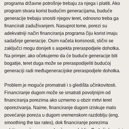
programa državne potrošnje trebaju za njega i platiti. Ako
program stvara korist budućim generacijama, buduće
generacije trebaju snositi njegov teret, odnosno treba ga
financirati zaduživanjem. Nasuprot tome, porezi su
adekvatniji način financiranja programa čiju korist imaju
sadašnje generacije. Osim načela korisnosti, slični se
zaključci mogu donijeti s aspekta preraspodjele dohotka.
Na primjer, ako očekujemo da će buduće generacije biti
bogatije, teret duga može se preraspodijeliti budućoj
generaciji radi međugeneracijske preraspodjele dohotka.
Problem je moguće promatrati i s gledišta učinkovitosti.
Financiranje dugom može se smatrati povoljnijim od
financiranja porezima ako uzmemo u obzir mrtvi teret
oporezivanja. Naime, financiranje dugom iziskuje malo
povećanje poreza u dugom vremenskom razdoblju (eng.
smoothing the tax rates), dok financiranje porezima