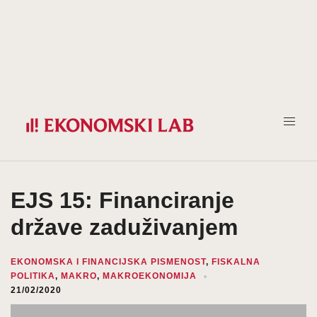
Prijeđi
na
sadržaj
EJS 15: Financiranje
države zaduživanjem
EKONOMSKA I FINANCIJSKA PISMENOST
,
FISKALNA
POLITIKA
,
MAKRO
,
MAKROEKONOMIJA
21/02/2020