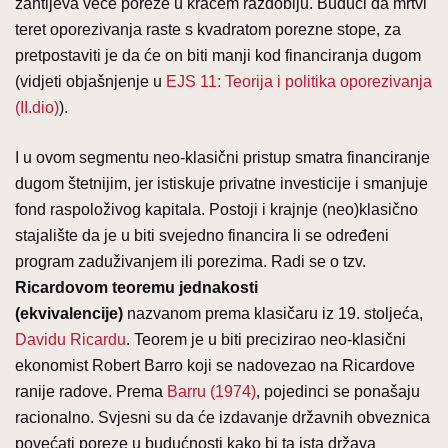
zahtijeva veće poreze u kraćem razdoblju. Budući da mrtvi
teret oporezivanja raste s kvadratom porezne stope, za
pretpostaviti je da će on biti manji kod financiranja dugom
(vidjeti objašnjenje u
EJS 11: Teorija i politika oporezivanja
(II.dio)
).
I u ovom segmentu neo-klasični pristup smatra financiranje
dugom štetnijim, jer istiskuje privatne investicije i smanjuje
fond raspoloživog kapitala. Postoji i krajnje (neo)klasično
stajalište da je u biti svejedno financira li se određeni
program zaduživanjem ili porezima. Radi se o tzv.
Ricardovom teoremu jednakosti
(ekvivalencije)
nazvanom prema klasičaru iz 19. stoljeća,
Davidu Ricardu
. Teorem je u biti precizirao neo-klasični
ekonomist Robert Barro koji se nadovezao na Ricardove
ranije radove. Prema
Barru (1974)
, pojedinci se ponašaju
racionalno. Svjesni su da će izdavanje državnih obveznica
povećati poreze u budućnosti kako bi ta ista država