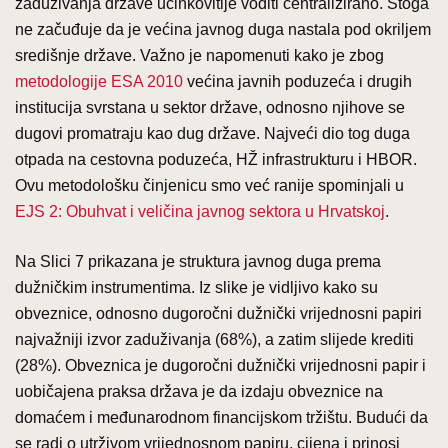
zaduživanja države učinkovitije voditi centralizirano. Stoga
ne začuđuje da je većina javnog duga nastala pod okriljem
središnje države. Važno je napomenuti kako je zbog
metodologije ESA 2010
većina javnih poduzeća i drugih
institucija svrstana u sektor države, odnosno njihove se
dugovi promatraju kao dug države. Najveći dio tog duga
otpada na cestovna poduzeća, HŽ infrastrukturu i HBOR.
Ovu metodološku činjenicu smo već ranije spominjali u
EJS 2: Obuhvat i veličina javnog sektora u Hrvatskoj
.
Na Slici 7 prikazana je struktura javnog duga prema
dužničkim instrumentima. Iz slike je vidljivo kako su
obveznice, odnosno dugoročni dužnički vrijednosni papiri
najvažniji izvor zaduživanja (68%), a zatim slijede krediti
(28%). Obveznica je dugoročni dužnički vrijednosni papir i
uobičajena praksa država je da izdaju obveznice na
domaćem i međunarodnom financijskom tržištu. Budući da
se radi o utrživom vrijednosnom papiru, cijena i prinosi