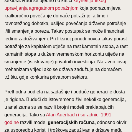
sektora. Radi se ujedno i o kritici
keynesijanskog
upravljanja agregatnom potražnjom
koja podrazumijeva
kratkoročno povećanje domaće potražnje, a time i
ravnotežnog dohotka, uslijed povećanja državne potrošnje
i/ili smanjenja poreza. Takav postupak se može financirati
jedino zaduživanjem. Pri fiksnoj ponudi novca takav porast
potražnje za kapitalom utječe na rast kamatnih stopa, a rast
kamatnih stopa u dužem vremenskom horizontu utječe na
smanjenje (istiskivanje) privatnih investicija. Naravno, ovaj
mehanizam vrijedi ako se država zadužuje na domaćem
tržištu, gdje konkurira privatnom sektoru.
Prethodna podjela na sadašnje i buduće generacije dosta
je rigidna. Budući da istovremeno živi nekoliko generacija,
u analizama su se razvili brojni modeli preklapajućih
generacija. Tako su
Alan Auerbach i suradnici 1991.
godine
razvili model
generacijskih računa
, odnosno okvir
za usporedbu koristi i troškova zaduživanja države među