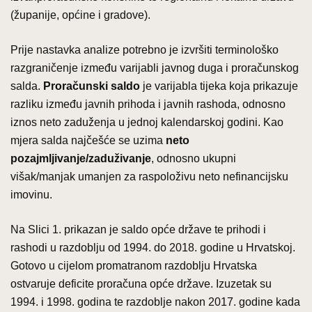
(županije, općine i gradove).
Prije nastavka analize potrebno je izvršiti terminološko
razgraničenje između varijabli javnog duga i proračunskog
salda.
Proračunski saldo
je varijabla tijeka koja prikazuje
razliku između javnih prihoda i javnih rashoda, odnosno
iznos neto zaduženja u jednoj kalendarskoj godini. Kao
mjera salda najčešće se uzima
neto
pozajmljivanje/zaduživanje
, odnosno ukupni
višak/manjak umanjen za raspoloživu neto nefinancijsku
imovinu.
Na Slici 1. prikazan je saldo opće države te prihodi i
rashodi u razdoblju od 1994. do 2018. godine u Hrvatskoj.
Gotovo u cijelom promatranom razdoblju Hrvatska
ostvaruje deficite proračuna opće države. Izuzetak su
1994. i 1998. godina te razdoblje nakon 2017. godine kada