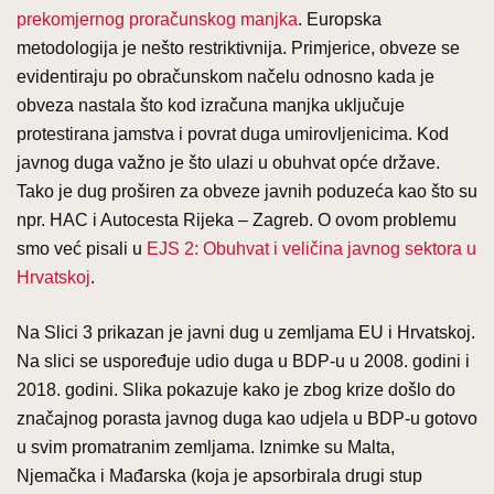
prekomjernog proračunskog manjka
. Europska
metodologija je nešto restriktivnija. Primjerice, obveze se
evidentiraju po obračunskom načelu odnosno kada je
obveza nastala što kod izračuna manjka uključuje
protestirana jamstva i povrat duga umirovljenicima. Kod
javnog duga važno je što ulazi u obuhvat opće države.
Tako je dug proširen za obveze javnih poduzeća kao što su
npr. HAC i Autocesta Rijeka – Zagreb. O ovom problemu
smo već pisali u
EJS 2: Obuhvat i veličina javnog sektora u
Hrvatskoj
.
Na Slici 3 prikazan je javni dug u zemljama EU i Hrvatskoj.
Na slici se uspoređuje udio duga u BDP-u u 2008. godini i
2018. godini. Slika pokazuje kako je zbog krize došlo do
značajnog porasta javnog duga kao udjela u BDP-u gotovo
u svim promatranim zemljama. Iznimke su Malta,
Njemačka i Mađarska (koja je apsorbirala drugi stup