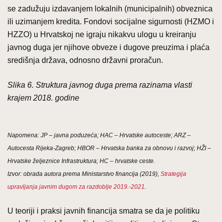
se zadužuju izdavanjem lokalnih (municipalnih) obveznica
ili uzimanjem kredita. Fondovi socijalne sigurnosti (HZMO i
HZZO) u Hrvatskoj ne igraju nikakvu ulogu u kreiranju
javnog duga jer njihove obveze i dugove preuzima i plaća
središnja država, odnosno državni proračun.
Slika 6. Struktura javnog duga prema razinama vlasti
krajem 2018. godine
Napomena: JP – javna poduzeća; HAC – Hrvatske autoceste; ARZ –
Autocesta Rijeka-Zagreb; HBOR – Hrvatska banka za obnovu i razvoj; HŽI –
Hrvatske željeznice Infrastruktura; HC – hrvatske ceste.
Izvor: obrada autora prema Ministarstvo financija (2019),
Strategija
upravljanja javnim dugom za razdoblje 2019.-2021
.
U teoriji i praksi javnih financija smatra se da je politiku