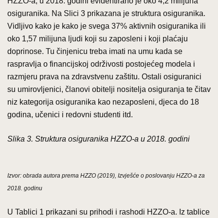
HZZO-a, u 2018. godini evidentirano je oko 4,2 milijuna
osiguranika. Na Slici 3 prikazana je struktura osiguranika.
Vidljivo kako je kako je svega 37% aktivnih osiguranika ili
oko 1,57 milijuna ljudi koji su zaposleni i koji plaćaju
doprinose. Tu činjenicu treba imati na umu kada se
raspravlja o financijskoj održivosti postojećeg modela i
razmjeru prava na zdravstvenu zaštitu. Ostali osiguranici
su umirovljenici, članovi obitelji nositelja osiguranja te čitav
niz kategorija osiguranika kao nezaposleni, djeca do 18
godina, učenici i redovni studenti itd.
Slika 3. Struktura osiguranika HZZO-a u 2018. godini
Izvor: obrada autora prema HZZO (2019), Izvješće o poslovanju HZZO-a za
2018. godinu
U Tablici 1 prikazani su prihodi i rashodi HZZO-a. Iz tablice