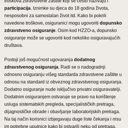
troškova zdravstvene zaštite koji se često nazivaju i
participacija
. Iznimke su djeca do 18 godina života,
nesposobni za samostalan život itd. Kako bi pokrili
navedene troškove, osiguranici mogu ugovoriti
dopunsko
zdravstveno osiguranje
. Osim kod HZZO-a, dopunsko
osiguranje može se ugovoriti kod nekoliko osiguravajućih
društava.
Postoji još mogućnost ugovaranja
dodatnog
zdravstvenog osiguranja
. Radi se o nadogradnji
odnosno osiguranju višeg standarda zdravstvene zaštite u
odnosu na standard iz obveznog zdravstvenog osiguranja.
Dodatno osiguranje nude isključivo privatni osiguravatelji.
Dodatnim osiguranjem ostvaruje se pravo na korištenje
usluga sistematskih pregleda, specijalističkih pretraga,
dijagnostičke obrade i obavljanje laboratorijskih pretraga.
Na taj način korisnici izbjegavaju duge liste čekanja i nisu
im potrebne uputnice kako bi ostvarili neku od pretraga.