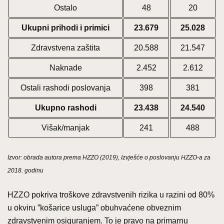
Ostalo
48
20
Ukupni prihodi i primici
23.679
25.028
Zdravstvena zaštita
20.588
21.547
Naknade
2.452
2.612
Ostali rashodi poslovanja
398
381
Ukupno rashodi
23.438
24.540
Višak/manjak
241
488
Izvor: obrada autora prema HZZO (2019), Izvješće o poslovanju HZZO-a za
2018. godinu
HZZO pokriva troškove zdravstvenih rizika u razini od 80%
u okviru ”košarice usluga” obuhvaćene obveznim
zdravstvenim osiguranjem. To je pravo na primarnu