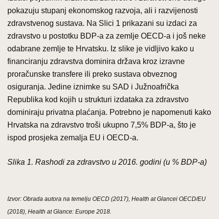
pokazuju stupanj ekonomskog razvoja, ali i razvijenosti
zdravstvenog sustava. Na Slici 1 prikazani su izdaci za
zdravstvo u postotku BDP-a za zemlje OECD-a i još neke
odabrane zemlje te Hrvatsku. Iz slike je vidljivo kako u
financiranju zdravstva dominira država kroz izravne
proračunske transfere ili preko sustava obveznog
osiguranja. Jedine iznimke su SAD i Južnoafrička
Republika kod kojih u strukturi izdataka za zdravstvo
dominiraju privatna plaćanja. Potrebno je napomenuti kako
Hrvatska na zdravstvo troši ukupno 7,5% BDP-a, što je
ispod prosjeka zemalja EU i OECD-a.
Slika 1. Rashodi za zdravstvo u 2016. godini (u % BDP-a)
Izvor: Obrada autora na temelju OECD (2017), Health at Glancei OECD/EU
(2018), Health at Glance: Europe 2018.