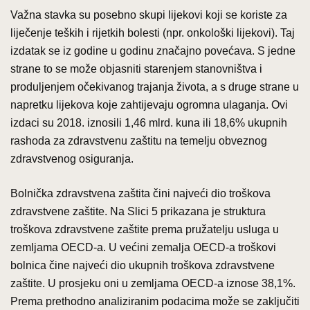
Važna stavka su posebno skupi lijekovi koji se koriste za
liječenje teških i rijetkih bolesti (npr. onkološki lijekovi). Taj
izdatak se iz godine u godinu značajno povećava. S jedne
strane to se može objasniti starenjem stanovništva i
produljenjem očekivanog trajanja života, a s druge strane u
napretku lijekova koje zahtijevaju ogromna ulaganja. Ovi
izdaci su 2018. iznosili 1,46 mlrd. kuna ili 18,6% ukupnih
rashoda za zdravstvenu zaštitu na temelju obveznog
zdravstvenog osiguranja.
Bolnička zdravstvena zaštita čini najveći dio troškova
zdravstvene zaštite. Na Slici 5 prikazana je struktura
troškova zdravstvene zaštite prema pružatelju usluga u
zemljama OECD-a. U većini zemalja OECD-a troškovi
bolnica čine najveći dio ukupnih troškova zdravstvene
zaštite. U prosjeku oni u zemljama OECD-a iznose 38,1%.
Prema prethodno analiziranim podacima može se zaključiti