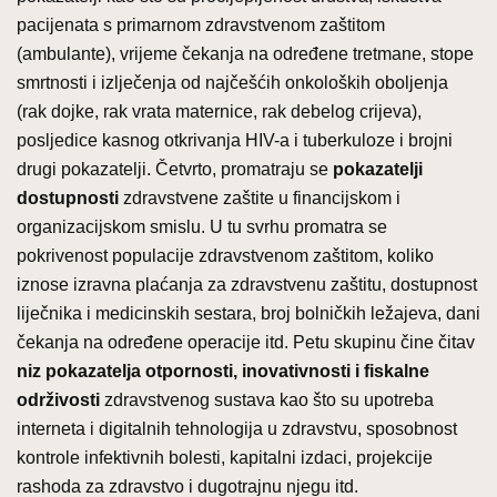
pacijenata s primarnom zdravstvenom zaštitom
(ambulante), vrijeme čekanja na određene tretmane, stope
smrtnosti i izlječenja od najčešćih onkoloških oboljenja
(rak dojke, rak vrata maternice, rak debelog crijeva),
posljedice kasnog otkrivanja HIV-a i tuberkuloze i brojni
drugi pokazatelji. Četvrto, promatraju se
pokazatelji
dostupnosti
zdravstvene zaštite u financijskom i
organizacijskom smislu. U tu svrhu promatra se
pokrivenost populacije zdravstvenom zaštitom, koliko
iznose izravna plaćanja za zdravstvenu zaštitu, dostupnost
liječnika i medicinskih sestara, broj bolničkih ležajeva, dani
čekanja na određene operacije itd. Petu skupinu čine čitav
niz pokazatelja otpornosti, inovativnosti i fiskalne
održivosti
zdravstvenog sustava kao što su upotreba
interneta i digitalnih tehnologija u zdravstvu, sposobnost
kontrole infektivnih bolesti, kapitalni izdaci, projekcije
rashoda za zdravstvo i dugotrajnu njegu itd.