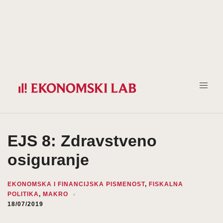
Prijeđi
na
sadržaj
EJS 8: Zdravstveno
osiguranje
EKONOMSKA I FINANCIJSKA PISMENOST
,
FISKALNA
POLITIKA
,
MAKRO
18/07/2019