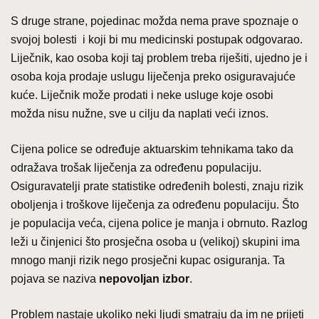
S druge strane, pojedinac možda nema prave spoznaje o
svojoj bolesti i koji bi mu medicinski postupak odgovarao.
Liječnik, kao osoba koji taj problem treba riješiti, ujedno je i
osoba koja prodaje uslugu liječenja preko osiguravajuće
kuće. Liječnik može prodati i neke usluge koje osobi
možda nisu nužne, sve u cilju da naplati veći iznos.
Cijena police se određuje aktuarskim tehnikama tako da
odražava trošak liječenja za određenu populaciju.
Osiguravatelji prate statistike određenih bolesti, znaju rizik
oboljenja i troškove liječenja za određenu populaciju. Što
je populacija veća, cijena police je manja i obrnuto. Razlog
leži u činjenici što prosječna osoba u (velikoj) skupini ima
mnogo manji rizik nego prosječni kupac osiguranja. Ta
pojava se naziva
nepovoljan izbor
.
Problem nastaje ukoliko neki ljudi smatraju da im ne prijeti