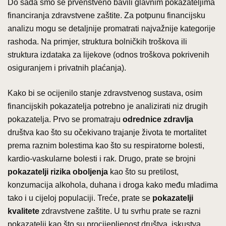
Do sada smo se prvenstveno bavili glavnim pokazateljima
financiranja zdravstvene zaštite. Za potpunu financijsku
analizu mogu se detaljnije promatrati najvažnije kategorije
rashoda. Na primjer, struktura bolničkih troškova ili
struktura izdataka za lijekove (odnos troškova pokrivenih
osiguranjem i privatnih plaćanja).
Kako bi se ocijenilo stanje zdravstvenog sustava, osim
financijskih pokazatelja potrebno je analizirati niz drugih
pokazatelja. Prvo se promatraju
odrednice zdravlja
društva kao što su očekivano trajanje života te mortalitet
prema raznim bolestima kao što su respiratorne bolesti,
kardio-vaskularne bolesti i rak. Drugo, prate se brojni
pokazatelji rizika oboljenja
kao što su pretilost,
konzumacija alkohola, duhana i droga kako među mladima
tako i u cijeloj populaciji. Treće, prate se
pokazatelji
kvalitete
zdravstvene zaštite. U tu svrhu prate se razni
pokazatelji kao što su procijepljenost društva, iskustva