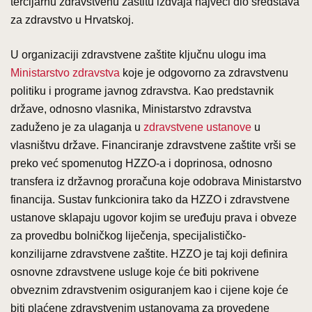
tercijarnu zdravstvenu zaštitu izdvaja najveći dio sredstava
za zdravstvo u Hrvatskoj.
U organizaciji zdravstvene zaštite ključnu ulogu ima
Ministarstvo zdravstva
koje je odgovorno za zdravstvenu
politiku i programe javnog zdravstva. Kao predstavnik
države, odnosno vlasnika, Ministarstvo zdravstva
zaduženo je za ulaganja u
zdravstvene ustanove
u
vlasništvu države. Financiranje zdravstvene zaštite vrši se
preko već spomenutog HZZO-a i doprinosa, odnosno
transfera iz državnog proračuna koje odobrava Ministarstvo
financija. Sustav funkcionira tako da HZZO i zdravstvene
ustanove sklapaju ugovor kojim se uređuju prava i obveze
za provedbu bolničkog liječenja, specijalističko-
konzilijarne zdravstvene zaštite. HZZO je taj koji definira
osnovne zdravstvene usluge koje će biti pokrivene
obveznim zdravstvenim osiguranjem kao i cijene koje će
biti plaćene zdravstvenim ustanovama za provedene