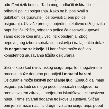
određeni rizik bolesti. Tada mogu odlučiti riskirati i ne
pribaviti policu osiguranja. Kako ne bi poslovali s
gubitkom, osiguravatelji će povisiti cijenu police
osiguranja. Uz više premije, pojedinci relativno nižeg rizika
napuštat će tržište, odnosno police će nastaviti kupovati
samo osobe koje imaju veći rizik oboljenja. Zbog
nepovoljnog izbora spirala se nastavlja i na taj način dolazi
do
negativne selekcije.
U konačnici može doći do
kompletnog urušavanja tržišta osiguranja.
Slično kao i kod mirovinskog osiguranja, tom negativnom
procesu može dodatno pridonijeti i
moralni hazard
.
Osiguranje može iskriviti ponašanje ljudi. Znajući da imaju
osiguranje, ljudi se mogu početi ponašati neodgovorno
prema svojem zdravlju, pretjerano iskorištavati zdravstvenu
njegu i time stvarati dodatne troškove u sustavu. Sličan
primjer se može naći i u drugim vrstama osiguranja, poput