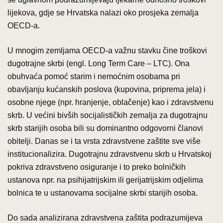
lijekova, gdje se Hrvatska nalazi oko prosjeka zemalja
OECD-a.
U mnogim zemljama OECD-a važnu stavku čine troškovi
dugotrajne skrbi (engl. Long Term Care – LTC). Ona
obuhvaća pomoć starim i nemoćnim osobama pri
obavljanju kućanskih poslova (kupovina, priprema jela) i
osobne njege (npr. hranjenje, oblačenje) kao i zdravstvenu
skrb. U većini bivših socijalističkih zemalja za dugotrajnu
skrb starijih osoba bili su dominantno odgovorni članovi
obitelji. Danas se i ta vrsta zdravstvene zaštite sve više
institucionalizira. Dugotrajnu zdravstvenu skrb u Hrvatskoj
pokriva zdravstveno osiguranje i to preko bolničkih
ustanova npr. na psihijatrijskim ili gerijatrijskim odjelima
bolnica te u ustanovama socijalne skrbi starijih osoba.
Do sada analizirana zdravstvena zaštita podrazumijeva