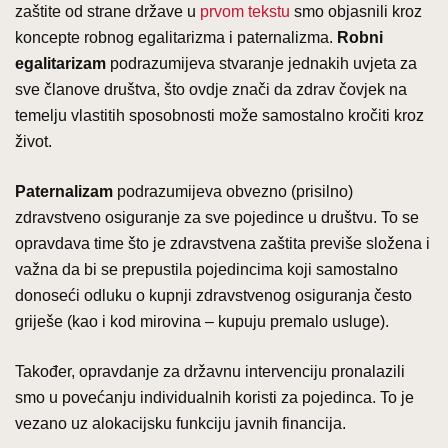
zaštite od strane države u
prvom tekstu
smo objasnili kroz
koncepte robnog egalitarizma i paternalizma.
Robni
egalitarizam
podrazumijeva stvaranje jednakih uvjeta za
sve članove društva, što ovdje znači da zdrav čovjek na
temelju vlastitih sposobnosti može samostalno kročiti kroz
život.
Paternalizam
podrazumijeva obvezno (prisilno)
zdravstveno osiguranje za sve pojedince u društvu. To se
opravdava time što je zdravstvena zaštita previše složena i
važna da bi se prepustila pojedincima koji samostalno
donoseći odluku o kupnji zdravstvenog osiguranja često
griješe (kao i kod mirovina – kupuju premalo usluge).
Također, opravdanje za državnu intervenciju pronalazili
smo u povećanju individualnih koristi za pojedinca. To je
vezano uz alokacijsku funkciju javnih financija.