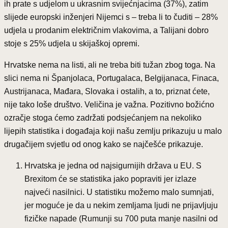
ih prate s udjelom u ukrasnim svijećnjacima (37%), zatim
slijede europski inženjeri Nijemci s – treba li to čuditi – 28%
udjela u prodanim električnim vlakovima, a Talijani dobro
stoje s 25% udjela u skijaškoj opremi.
Hrvatske nema na listi, ali ne treba biti tužan zbog toga. Na
slici nema ni Španjolaca, Portugalaca, Belgijanaca, Finaca,
Austrijanaca, Mađara, Slovaka i ostalih, a to, priznat ćete,
nije tako loše društvo. Veličina je važna. Pozitivno božićno
ozračje stoga ćemo zadržati podsjećanjem na nekoliko
lijepih statistika i događaja koji našu zemlju prikazuju u malo
drugačijem svjetlu od onog kako se najčešće prikazuje.
Hrvatska je jedna od najsigurnijih država u EU. S
Brexitom će se statistika jako popraviti jer izlaze
najveći nasilnici. U statistiku možemo malo sumnjati,
jer moguće je da u nekim zemljama ljudi ne prijavljuju
fizičke napade (Rumunji su 700 puta manje nasilni od