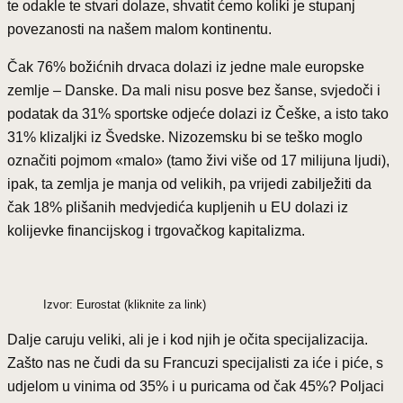
te odakle te stvari dolaze, shvatit ćemo koliki je stupanj
povezanosti na našem malom kontinentu.
Čak 76% božićnih drvaca dolazi iz jedne male europske
zemlje – Danske. Da mali nisu posve bez šanse, svjedoči i
podatak da 31% sportske odjeće dolazi iz Češke, a isto tako
31% klizaljki iz Švedske. Nizozemsku bi se teško moglo
označiti pojmom «malo» (tamo živi više od 17 milijuna ljudi),
ipak, ta zemlja je manja od velikih, pa vrijedi zabilježiti da
čak 18% plišanih medvjedića kupljenih u EU dolazi iz
kolijevke financijskog i trgovačkog kapitalizma.
Izvor: Eurostat (kliknite za link)
Dalje caruju veliki, ali je i kod njih je očita specijalizacija.
Zašto nas ne čudi da su Francuzi specijalisti za iće i piće, s
udjelom u vinima od 35% i u puricama od čak 45%? Poljaci