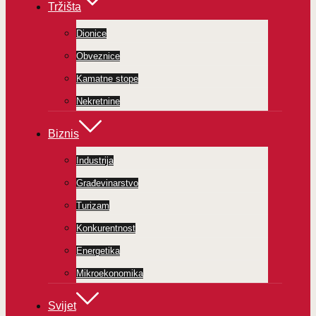
Tržišta
Dionice
Obveznice
Kamatne stope
Nekretnine
Biznis
Industrija
Građevinarstvo
Turizam
Konkurentnost
Energetika
Mikroekonomika
Svijet