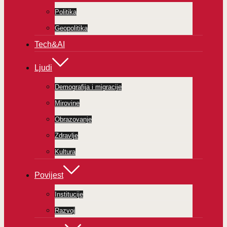
Politika
Geopolitika
Tech&AI
Ljudi
Demografija i migracije
Mirovine
Obrazovanje
Zdravlje
Kultura
Povijest
Institucije
Razvoj