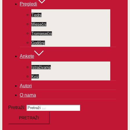
Pregledi
Tjedni
Mjesečni
Tromjesečni
Godišnji
Ankete
Istraživanja
Kviz
Autori
O nama
Pretraži: