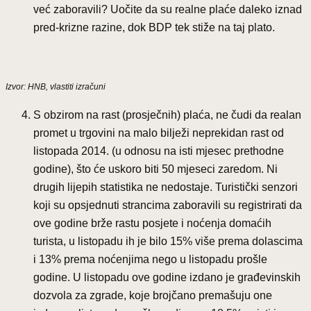
već zaboravili? Uočite da su realne plaće daleko iznad
pred-krizne razine, dok BDP tek stiže na taj plato.
Izvor: HNB, vlastiti izračuni
S obzirom na rast (prosječnih) plaća, ne čudi da realan
promet u trgovini na malo bilježi neprekidan rast od
listopada 2014. (u odnosu na isti mjesec prethodne
godine), što će uskoro biti 50 mjeseci zaredom. Ni
drugih lijepih statistika ne nedostaje. Turistički senzori
koji su opsjednuti strancima zaboravili su registrirati da
ove godine brže rastu posjete i noćenja domaćih
turista, u listopadu ih je bilo 15% više prema dolascima
i 13% prema noćenjima nego u listopadu prošle
godine. U listopadu ove godine izdano je građevinskih
dozvola za zgrade, koje brojčano premašuju one