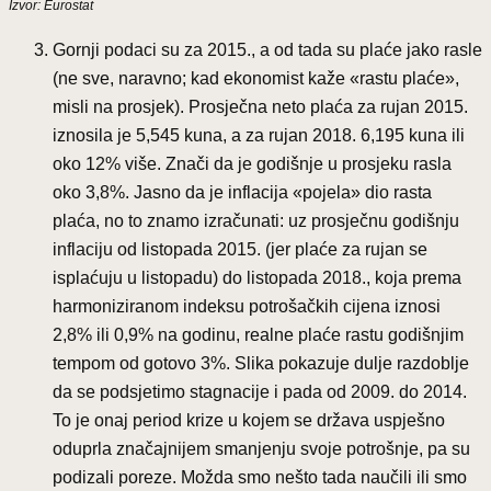
Izvor: Eurostat
Gornji podaci su za 2015., a od tada su plaće jako rasle
(ne sve, naravno; kad ekonomist kaže «rastu plaće»,
misli na prosjek). Prosječna neto plaća za rujan 2015.
iznosila je 5,545 kuna, a za rujan 2018. 6,195 kuna ili
oko 12% više. Znači da je godišnje u prosjeku rasla
oko 3,8%. Jasno da je inflacija «pojela» dio rasta
plaća, no to znamo izračunati: uz prosječnu godišnju
inflaciju od listopada 2015. (jer plaće za rujan se
isplaćuju u listopadu) do listopada 2018., koja prema
harmoniziranom indeksu potrošačkih cijena iznosi
2,8% ili 0,9% na godinu, realne plaće rastu godišnjim
tempom od gotovo 3%. Slika pokazuje dulje razdoblje
da se podsjetimo stagnacije i pada od 2009. do 2014.
To je onaj period krize u kojem se država uspješno
oduprla značajnijem smanjenju svoje potrošnje, pa su
podizali poreze. Možda smo nešto tada naučili ili smo