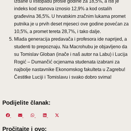
izdane u listopadu prošle godine za 18,5%, a isti je
indeks kod stanova iznosio 12,9% a kod ostalih
građevina 36,5%. U hrvatskim zračnim lukama promet
putnika je u prvih deset mjeseci ove godine povećan za
10,5%, a promet tereta 28,7%, i tako dalje.
Mlada generacija predavača i profesora ide naprijed, a
studenti to prepoznaju. Na Macrohubu je objavljeno da
su Tomislav Globan (inače i naš autor na Labu) i Lucija
Rogić – Dumančić ocjenama studenata izabrani za
najbolje nastavnike Ekonomskog fakulteta u Zagrebu!
Čestitke Luciji i Tomislavu i svako dobro svima!
Podijelite članak:
Share
Share
Share
Share
Share
on
on
on
on
on
Pročitajte i ovo:
Facebook
Email
WhatsApp
LinkedIn
X