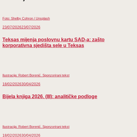
(Twitter)
Foto: Shelby Cohron / Unsplash
23/07/2026
23/07/2026
Teksas mijenja poslovnu kartu SAD-a: zašto
korporativna sjedišta sele u Teksas
Ilustracija: Robert Borenić. Sponzorirani tekst
18/02/2026
30/04/2026
Bijela knjiga 2026. (III): analitičke podloge
Ilustracija: Robert Borenić. Sponzorirani tekst
18/02/2026
30/04/2026