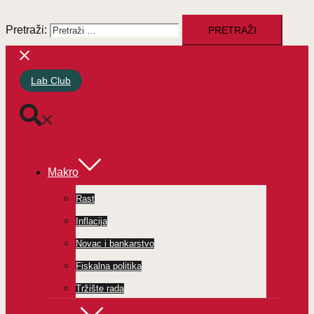
Pretraži:
Lab Club
Makro
Rast
Inflacija
Novac i bankarstvo
Fiskalna politika
Tržište rada