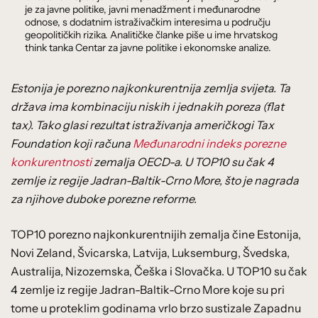
je za javne politike, javni menadžment i međunarodne
odnose, s dodatnim istraživačkim interesima u području
geopolitičkih rizika. Analitičke članke piše u ime hrvatskog
think tanka Centar za javne politike i ekonomske analize.
Estonija je porezno najkonkurentnija zemlja svijeta. Ta
dr
žava
ima kombinaciju niskih i jednakih poreza (flat
tax). Tako glasi rezultat istra
živanja
ameri
čkog
i Tax
Foundation koji ra
čuna
Međunarodni indeks porezne
konkurentnosti
zemalja OECD-a. U TOP10 su čak 4
zemlje iz regije Jadran-Baltik-Crno More, što je nagrada
za njihove duboke porezne reforme.
TOP10 porezno najkonkurentnijih zemalja čine Estonija,
Novi Zeland, Švicarska, Latvija, Luksemburg, Švedska,
Australija, Nizozemska, Češka i Slovačka. U TOP10 su čak
4 zemlje iz regije Jadran-Baltik-Crno More koje su pri
tome u proteklim godinama vrlo brzo sustizale Zapadnu