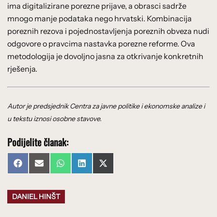
ima digitalizirane porezne prijave, a obrasci sadrže
mnogo manje podataka nego hrvatski. Kombinacija
poreznih rezova i pojednostavljenja poreznih obveza nudi
odgovore o pravcima nastavka porezne reforme. Ova
metodologija je dovoljno jasna za otkrivanje konkretnih
rješenja.
Autor je predsjednik
Centra za javne politike i ekonomske analize i
u tekstu iznosi osobne stavove.
Podijelite članak:
Share
Share
Share
Share
Share
Facebook
Email
WhatsApp
LinkedIn
X
on
on
on
on
on
(Twitter)
DANIEL HINŠT