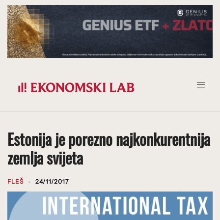
Prijeđi
na
sadržaj
Estonija je porezno najkonkurentnija
zemlja svijeta
FLEŠ
24/11/2017