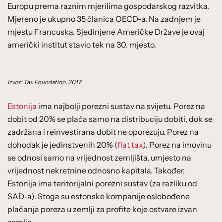
Europu prema raznim mjerilima gospodarskog razvitka.
Mjereno je ukupno 35 članica OECD-a. Na zadnjem je
mjestu Francuska. Sjedinjene Američke Države je ovaj
američki institut stavio tek na 30. mjesto.
Izvor: Tax Foundation, 2017.
Estonija
ima najbolji porezni sustav na svijetu. Porez na
dobit od 20% se plaća samo na distribuciju dobiti, dok se
zadržana i reinvestirana dobit ne oporezuju. Porez na
dohodak je jedinstvenih 20% (
flat tax
). Porez na imovinu
se odnosi samo na vrijednost zemljišta, umjesto na
vrijednost nekretnine odnosno kapitala. Također,
Estonija ima teritorijalni porezni sustav (za razliku od
SAD-a). Stoga su estonske kompanije oslobođene
plaćanja poreza u zemlji za profite koje ostvare izvan