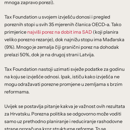
mnoga zapravo porezi).
Tax Foundation u svojem izvješću donosi i pregled
poreznih stopi u svih 35 mjerenih članica OECD-a. Tako
primjerice
najviši porez na dobit ima SAD
(koji planira
veliko porezno rezanje), dok najnižu stopu ima Mađarska
(9%). Mnogo je zemalja čiji granični porez na dohodak
prelazi 50%, dok je na drugoj strani Latvija.
Tax Foundation nastoji uzimati svježe podatke za godinu
na koju se izvješće odnosi. Ipak, ističu kako izvješća ne
mogu odražavati porezne promjene u zemljama s brzim
reformama.
Uvijek se postavlja pitanje kakva je važnost ovih rezultata
za Hrvatsku. Porezna politika se odgovorno može voditi
samo uz prethodno planiranje i reduciranje rashodovne
strane proračuna kroz strukturne reforme. To se