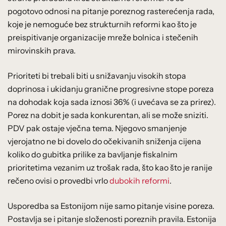
pogotovo odnosi na pitanje poreznog rasterećenja rada,
koje je nemoguće bez strukturnih reformi kao što je
preispitivanje organizacije mreže bolnica i stečenih
mirovinskih prava.
Prioriteti bi trebali biti u snižavanju visokih stopa
doprinosa i ukidanju granične progresivne stope poreza
na dohodak koja sada iznosi 36% (i uvećava se za prirez).
Porez na dobit je sada konkurentan, ali se može sniziti.
PDV pak ostaje vječna tema. Njegovo smanjenje
vjerojatno ne bi dovelo do očekivanih sniženja cijena
koliko do gubitka prilike za bavljanje fiskalnim
prioritetima vezanim uz trošak rada, što kao što je ranije
rečeno ovisi o provedbi vrlo
dubokih reformi
.
Usporedba sa Estonijom nije samo pitanje visine poreza.
Postavlja se i pitanje složenosti poreznih pravila. Estonija