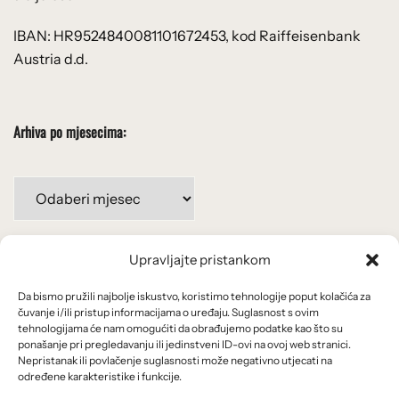
IBAN: HR9524840081101672453, kod Raiffeisenbank
Austria d.d.
Arhiva po mjesecima:
Arhiva
po
mjesecima:
Upravljajte pristankom
Važne poveznice
Da bismo pružili najbolje iskustvo, koristimo tehnologije poput kolačića za
Uvjeti korištenja
čuvanje i/ili pristup informacijama o uređaju. Suglasnost s ovim
tehnologijama će nam omogućiti da obrađujemo podatke kao što su
Politika privatnosti
ponašanje pri pregledavanju ili jedinstveni ID-ovi na ovoj web stranici.
Nepristanak ili povlačenje suglasnosti može negativno utjecati na
određene karakteristike i funkcije.
Kolačići