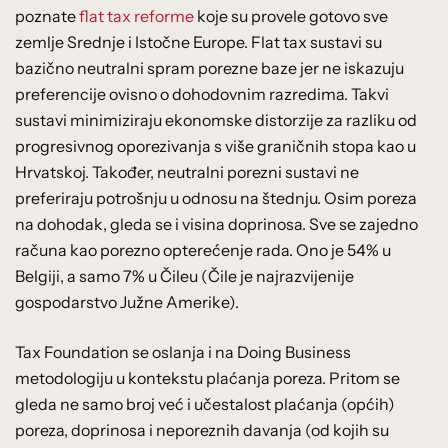
poznate
flat tax reforme
koje su provele gotovo sve
zemlje Srednje i Istočne Europe. Flat tax sustavi su
bazično neutralni spram porezne baze jer ne iskazuju
preferencije ovisno o dohodovnim razredima. Takvi
sustavi minimiziraju ekonomske distorzije za razliku od
progresivnog oporezivanja s više graničnih stopa kao u
Hrvatskoj. Također, neutralni porezni sustavi ne
preferiraju potrošnju u odnosu na štednju. Osim poreza
na dohodak, gleda se i visina doprinosa. Sve se zajedno
računa kao porezno opterećenje rada. Ono je 54% u
Belgiji, a samo 7% u Čileu (Čile je najrazvijenije
gospodarstvo Južne Amerike).
Tax Foundation se oslanja i na Doing Business
metodologiju u kontekstu plaćanja poreza. Pritom se
gleda ne samo broj već i učestalost plaćanja (općih)
poreza, doprinosa i neporeznih davanja (od kojih su