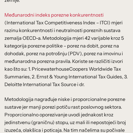
zemlje.
Međunarodni indeks porezne konkurentnosti
(International Tax Competitiveness Index – ITCI) mjeri
razinu konkurentnosti i neutralnosti poreznih sustava
zemalja OECD-a. Metodologija mjeri 42 varijable kroz 5
kategorija porezne politike – porez na dobit, porez na
dohodak, porez na potrošnju (PDV), porez na imovinu i
međunarodna porezna pravila. Koriste se različiti izvori
kao što su: 1. PricewaterhouseCoopers Worldwide Tax
Summaries, 2. Ernst & Young International Tax Guides, 3.
Deloitte International Tax Source i dr.
Metodologija nagrađuje niske i proporcionalne porezne
sustave jer manji porezi potiču rast poslovnog sektora.
Proporcionalno oporezivanje uvodi jednakost kroz
jedinstvenu (graničnu) stopu, uz mali ili nepostojeći broj
izuzeća, olakšica i poticaja. Na tim načelima su počivale