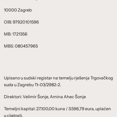
10000 Zagreb
OIB: 97920101596
MB: 1721356
MBS: 080457965
Upisano u sudski registar na temelju rješenja Trgovačkog
suda u Zagrebu Tt-03/2982-2.
Direktori: Velimir Šonje, Amina Ahec Šonje
Temeljni kapital: 27.100,00 kuna / 3.596,79 eura, uplaćen
u cijelosti.