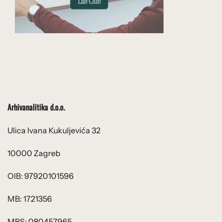
Arhivanalitika d.o.o.
Ulica Ivana Kukuljevića 32
10000 Zagreb
OIB: 97920101596
MB: 1721356
MBS: 080457965