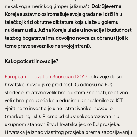
nekakvog američkog „imperijalizma“).
Dok Sjeverna
Koreja sustavno osiromašuje svoje građane i drži ih u
talačkoj krizi okrutne diktature koja ulaže u golemu
nuklearnu silu, Južna Koreja ulaže u inovacije i budućnost
te zbog bogatstva ima dovoljno novca za obranu (i još k
tome prave saveznike na svojoj strani).
Kako poticati inovacije?
European Innovation Scorecard 2017
pokazuje da su
hrvatske inovacijske prednosti (u odnosu na EU)
sljedeće: relativno velik broj doktora znanosti, relativno
velik broj poduzeća koja educiraju zaposlenike za ICT
vještine te investicije u ne-istraživačke inovacije
(marketing i sl.). Prema udjelu visokoobrazovanih u
ukupnom stanovništvu Hrvatska je oko EU prosjeka.
Hrvatska je iznad vlastitog prosjeka prema zapošljavanju