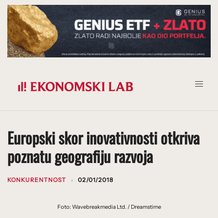
Prijeđi
na
sadržaj
Europski skor inovativnosti otkriva
poznatu geografiju razvoja
KONKURENTNOST
02/01/2018
Foto: Wavebreakmedia Ltd. / Dreamstime