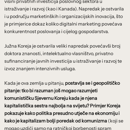
visini privatnih investicija poslovnog sektora u
istraživanje i razvoj (kao i Kanada). Napredak je ostvarila
i u području marketinških i organizacijskih inovacija, što
je primjerice dokaz koliko digitalni marketing povećava
konkurentnost poslovanja i cijelog gospodarstva.
Južna Koreja je ostvarila veliki napredak povećavši broj
doktora znanosti, intelektualno vlasništvo, privatno
sufinanciranje javnih investicija u istraživanje i razvoj te
izvoz znanjem intenzivnih usluga.
Kada je ova zemlja u pitanju,
postavlja se i geopolitičko
pitanje: tko bi razuman još mogao razumjeti
komunističku Sjevernu Koreju kada je njena
kapitalistička sestra najbolja na svijetu? Primjer Koreja
pokazuje kako politika presudno utječe na ekonomiju i
kako je kapitalizam bolji poredak od komunizma
(koji se
mogao uzdići samo na ratničkoj borbenosti spram