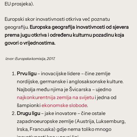
EU prosjeka).
Europski skor inovativnosti otkriva već poznatu
geografiju.
Europska geografija inovativnosti od sjevera
prema jugu otkriva i određenu kulturnu pozadinu koja
govori o vrijednostima.
Izvor: Europska komisija, 2017.
Prvu ligu
– inovacijske lidere – čine zemlje
nordijske, germanske i anglosaksonske kulture.
Najbolja među njima je Švicarska – ujedno
najkonkurentnija zemlja na svijetu
i jedna od
šampionki
ekonomske slobode
.
Drugu ligu
– jake inovatore – čine ostale
zapadnoeuropske zemlje (Austrija, Luksemburg,
Irska, Francuska) gdje nema toliko mnogo
inovativnosti kao u prvoj ligi.