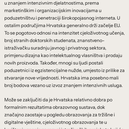
u znanjem intenzivnim djelatnostima, prema
marketinškim i organizacijskim inovacijama u
poduzetništvu i penetraciji širokopojasnog interneta. U
ostalim područjima Hrvatska generalno drži začelje EU.
To se pogotovo odnosi na intenzitet cjeloživotnog učenja,
broj stranih doktorskih studenata, znanstveno-
istraživačku suradnju javnog i privatnog sektora,
primjenu dizajna kao intelektualnog vlasništva i prodaju
novih proizvoda. Također, mnogi su ljudi postali
poduzetnici iz egzistencijalne nužde, umjesto iz prilike za
stvaranje nove vrijednosti. Hrvatska ima posebno mali
broj bodova vezano uz izvoz znanjem intenzivnih usluga.
Može se zaključiti da je Hrvatska relativno dobra po
formalnim rezultatima obrazovnog sustava, dok
značajno zaostaje u pogledu obrazovanja za tržišne i
digitalne vještine, cjeloživotnog obrazovanja te u