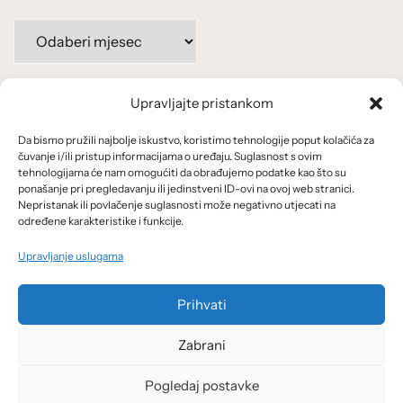
Arhiva
po
mjesecima:
Upravljajte pristankom
Važne poveznice
Da bismo pružili najbolje iskustvo, koristimo tehnologije poput kolačića za
Uvjeti korištenja
čuvanje i/ili pristup informacijama o uređaju. Suglasnost s ovim
tehnologijama će nam omogućiti da obrađujemo podatke kao što su
Politika privatnosti
ponašanje pri pregledavanju ili jedinstveni ID-ovi na ovoj web stranici.
Nepristanak ili povlačenje suglasnosti može negativno utjecati na
određene karakteristike i funkcije.
Kolačići
Upravljanje uslugama
O nama i usluge
Prihvati
Zabrani
Pogledaj postavke