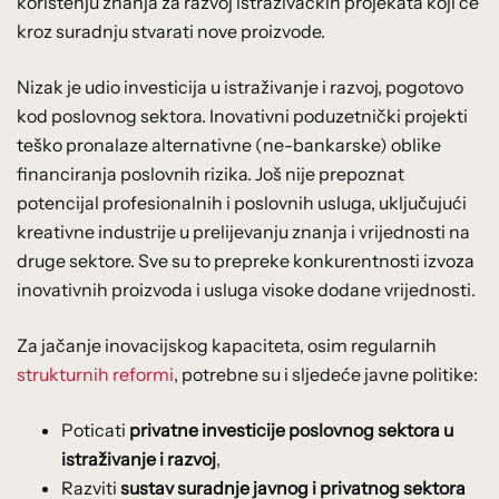
korištenju znanja za razvoj istraživačkih projekata koji će
kroz suradnju stvarati nove proizvode.
Nizak je udio investicija u istraživanje i razvoj, pogotovo
kod poslovnog sektora. Inovativni poduzetnički projekti
teško pronalaze alternativne (ne-bankarske) oblike
financiranja poslovnih rizika. Još nije prepoznat
potencijal profesionalnih i poslovnih usluga, uključujući
kreativne industrije u prelijevanju znanja i vrijednosti na
druge sektore. Sve su to prepreke konkurentnosti izvoza
inovativnih proizvoda i usluga visoke dodane vrijednosti.
Za jačanje inovacijskog kapaciteta, osim regularnih
strukturnih reformi
, potrebne su i sljedeće javne politike:
Poticati
privatne investicije poslovnog sektora u
istraživanje i razvoj
,
Razviti
sustav suradnje javnog i privatnog sektora