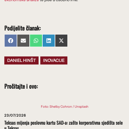
Podijelite članak:
Share
Share
Share
Share
Share
Facebook
Email
WhatsApp
LinkedIn
X
on
on
on
on
on
(Twitter)
DANIEL HINŠT
INOVACIJE
Pročitajte i ovo:
Foto: Shelby Cohron / Unsplash
23/07/2026
Teksas mijenja poslovnu kartu SAD-a: zašto korporativna sjedišta sele
u Teksas