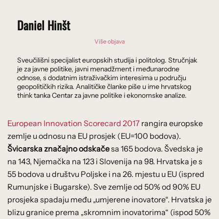
Daniel Hinšt
Više objava
Sveučilišni specijalist europskih studija i politolog. Stručnjak
je za javne politike, javni menadžment i međunarodne
odnose, s dodatnim istraživačkim interesima u području
geopolitičkih rizika. Analitičke članke piše u ime hrvatskog
think tanka Centar za javne politike i ekonomske analize.
European Innovation Scorecard 2017
rangira europske
zemlje u odnosu na EU prosjek (EU=100 bodova).
Švicarska značajno odskače
sa 165 bodova. Švedska je
na 143, Njemačka na 123 i Slovenija na 98. Hrvatska je s
55 bodova u društvu Poljske i na 26. mjestu u EU (ispred
Rumunjske i Bugarske). Sve zemlje od 50% od 90% EU
prosjeka spadaju među „umjerene inovatore“. Hrvatska je
blizu granice prema „skromnim inovatorima“ (ispod 50%