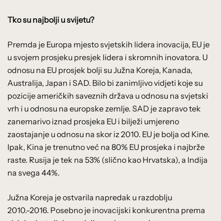
Tko su najbolji u svijetu?
Premda je Europa mjesto svjetskih lidera inovacija, EU je
u svojem prosjeku presjek lidera i skromnih inovatora. U
odnosu na EU prosjek bolji su Južna Koreja, Kanada,
Australija, Japan i SAD. Bilo bi zanimljivo vidjeti koje su
pozicije američkih saveznih država u odnosu na svjetski
vrh i u odnosu na europske zemlje. SAD je zapravo tek
zanemarivo iznad prosjeka EU i bilježi umjereno
zaostajanje u odnosu na skor iz 2010. EU je bolja od Kine.
Ipak, Kina je trenutno već na 80% EU prosjeka i najbrže
raste. Rusija je tek na 53% (slično kao Hrvatska), a Indija
na svega 44%.
Južna Koreja je ostvarila napredak u razdoblju
2010.-2016. Posebno je inovacijski konkurentna prema