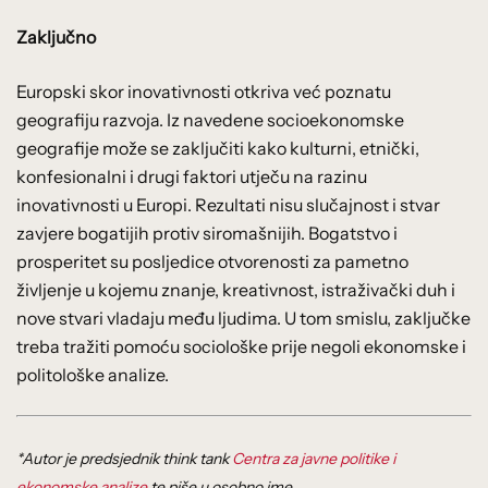
Zaključno
Europski skor inovativnosti otkriva već poznatu
geografiju razvoja. Iz navedene socioekonomske
geografije može se zaključiti kako kulturni, etnički,
konfesionalni i drugi faktori utječu na razinu
inovativnosti u Europi. Rezultati nisu slučajnost i stvar
zavjere bogatijih protiv siromašnijih. Bogatstvo i
prosperitet su posljedice otvorenosti za pametno
življenje u kojemu znanje, kreativnost, istraživački duh i
nove stvari vladaju među ljudima. U tom smislu, zaključke
treba tražiti pomoću sociološke prije negoli ekonomske i
politološke analize.
*Autor je predsjednik think tank
Centra za javne politike i
ekonomske analize
te piše u osobno ime.