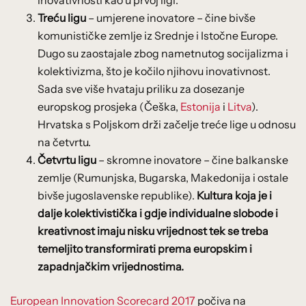
Treću ligu
– umjerene inovatore – čine bivše
komunističke zemlje iz Srednje i Istočne Europe.
Dugo su zaostajale zbog nametnutog socijalizma i
kolektivizma, što je kočilo njihovu inovativnost.
Sada sve više hvataju priliku za dosezanje
europskog prosjeka (Češka,
Estonija
i
Litva
).
Hrvatska s Poljskom drži začelje treće lige u odnosu
na četvrtu.
Četvrtu ligu
– skromne inovatore – čine balkanske
zemlje (Rumunjska, Bugarska, Makedonija i ostale
bivše jugoslavenske republike).
Kultura koja je i
dalje kolektivistička i gdje individualne slobode i
kreativnost imaju nisku vrijednost tek se treba
temeljito transformirati prema europskim i
zapadnjačkim vrijednostima.
European Innovation Scorecard 2017
počiva na