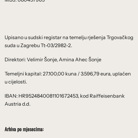
Upisano u sudski registar na temelju rješenja Trgovačkog
suda u Zagrebu Tt-03/2982-2.
Direktori: Velimir Šonje, Amina Ahec Šonje
Temeljni kapital: 27.100,00 kuna / 3.596,79 eura, uplaćen
u cijelosti.
IBAN: HR9524840081101672453, kod Raiffeisenbank
Austria d.d.
Arhiva po mjesecima: