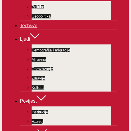
Politika
Geopolitika
Tech&AI
Ljudi
Demografija i migracije
Mirovine
Obrazovanje
Zdravlje
Kultura
Povijest
Institucije
Razvoj