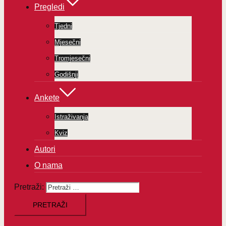
Pregledi
Tjedni
Mjesečni
Tromjesečni
Godišnji
Ankete
Istraživanja
Kviz
Autori
O nama
Pretraži: