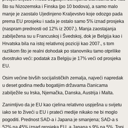
što su Nizozemska i Finska (po 10 bodova), a samo malo
manje je zaostalo Ujedinjeno Kraljevstvo koje odozgo pada
prema EU prosjeku i sada je ostalo samo 5% iznad prosjeka
(naspram prednosti od 12% iz 2007.). Manja zaostajanja
zabilježena su u Francuskoj i Švedskoj, dok je Belgija kao i
Hrvatska bila na istoj relativnoj poziciji kao 2007., s tom
razlikom što je realni dohodak po stanovniku tamo otprilike
dvostruko veći: podatak za Belgiju je 17% veći od prosjeka
EU.
Osim većine bivših socijalističkih zemalja, najveći napredak
u deset godina među bogatijim državama članicama
zabilježile su Irska, Njemačka, Danska, Austrija i Malta.
Zanimljivo da je EU kao cjelina relativno uspješna u svijetu
iako se to živeći u EU i prateći medije nikako ne bi moglo
pogoditi. Prednost SAD-a i Japana je smanjena; SAD-a s
52% na 45% iznad prosjeka EU, a Japana s 9% na 5%. Topi