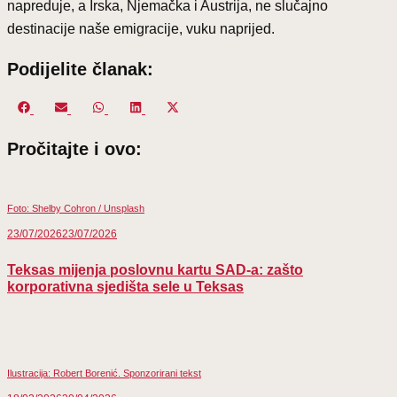
napreduje, a Irska, Njemačka i Austrija, ne slučajno
destinacije naše emigracije, vuku naprijed.
Podijelite članak:
Share
Share
Share
Share
Share
on
on
on
on
on
Pročitajte i ovo:
Facebook
Email
WhatsApp
LinkedIn
X
(Twitter)
Foto: Shelby Cohron / Unsplash
23/07/2026
23/07/2026
Teksas mijenja poslovnu kartu SAD-a: zašto
korporativna sjedišta sele u Teksas
Ilustracija: Robert Borenić. Sponzorirani tekst