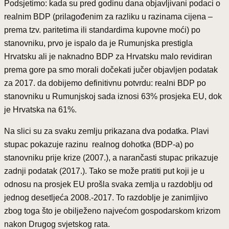
Podsjetimo: kada su pred godinu dana objavljivani podaci o
realnim BDP (prilagođenim za razliku u razinama cijena –
prema tzv. paritetima ili standardima kupovne moći) po
stanovniku, prvo je ispalo da je Rumunjska prestigla
Hrvatsku ali je naknadno BDP za Hrvatsku malo revidiran
prema gore pa smo morali dočekati jučer objavljen podatak
za 2017. da dobijemo definitivnu potvrdu: realni BDP po
stanovniku u Rumunjskoj sada iznosi 63% prosjeka EU, dok
je Hrvatska na 61%.
Na slici su za svaku zemlju prikazana dva podatka. Plavi
stupac pokazuje razinu realnog dohotka (BDP-a) po
stanovniku prije krize (2007.), a narančasti stupac prikazuje
zadnji podatak (2017.). Tako se može pratiti put koji je u
odnosu na prosjek EU prošla svaka zemlja u razdoblju od
jednog desetljeća 2008.-2017. To razdoblje je zanimljivo
zbog toga što je obilježeno najvećom gospodarskom krizom
nakon Drugog svjetskog rata.