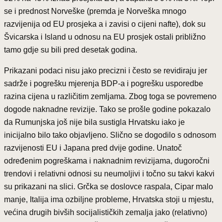
se i prednost Norveške (premda je Norveška mnogo
razvijenija od EU prosjeka a i zavisi o cijeni nafte), dok su
Švicarska i Island u odnosu na EU prosjek ostali približno
tamo gdje su bili pred desetak godina.
Prikazani podaci nisu jako precizni i često se revidiraju jer
sadrže i pogrešku mjerenja BDP-a i pogrešku usporedbe
razina cijena u različitim zemljama. Zbog toga se povremeno
dogode naknadne revizije. Tako se prošle godine pokazalo
da Rumunjska još nije bila sustigla Hrvatsku iako je
inicijalno bilo tako objavljeno. Slično se dogodilo s odnosom
razvijenosti EU i Japana pred dvije godine. Unatoč
određenim pogreškama i naknadnim revizijama, dugoročni
trendovi i relativni odnosi su neumoljivi i točno su takvi kakvi
su prikazani na slici. Grčka se doslovce raspala, Cipar malo
manje, Italija ima ozbiljne probleme, Hrvatska stoji u mjestu,
većina drugih bivših socijalističkih zemalja jako (relativno)