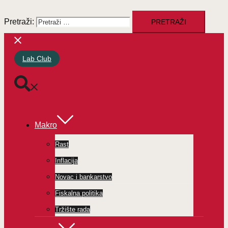
Pretraži:
Lab Club
Makro
Rast
Inflacija
Novac i bankarstvo
Fiskalna politika
Tržište rada