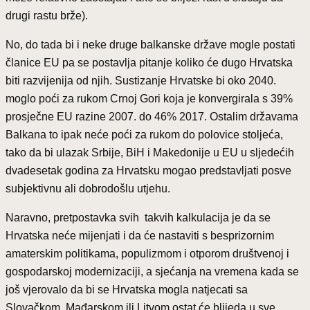
drugi rastu brže).
No, do tada bi i neke druge balkanske države mogle postati
članice EU pa se postavlja pitanje koliko će dugo Hrvatska
biti razvijenija od njih. Sustizanje Hrvatske bi oko 2040.
moglo poći za rukom Crnoj Gori koja je konvergirala s 39%
prosječne EU razine 2007. do 46% 2017. Ostalim državama
Balkana to ipak neće poći za rukom do polovice stoljeća,
tako da bi ulazak Srbije, BiH i Makedonije u EU u sljedećih
dvadesetak godina za Hrvatsku mogao predstavljati posve
subjektivnu ali dobrodošlu utjehu.
Naravno, pretpostavka svih takvih kalkulacija je da se
Hrvatska neće mijenjati i da će nastaviti s besprizornim
amaterskim politikama, populizmom i otporom društvenoj i
gospodarskoj modernizaciji, a sjećanja na vremena kada se
još vjerovalo da bi se Hrvatska mogla natjecati sa
Slovačkom, Mađarskom ili Litvom ostat će blijeda u sve