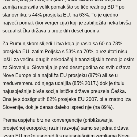
zemlja napravila velik pomak što se tiče realnog BDP po
stanovniku: s 44% prosjeka EU, na 63%. To je ujedno
najveći pomak (konvergencija) koji je zabilježila neka bivša
socijalistička država u proteklih deset godina.
Za Rumunjskom slijedi Litva koja je rasla sa 60 na 78%
prosjeka EU, zatim Poljska s 53% na 70%, a rezultati nisu
loši i za većinu drugih nekadašnjih tranzicijskih zemalja osim
za Sloveniju. Slovenija je pred deset godina od svih država
Nove Europe bila najbliža EU prosjeku (87%) ali se u
međuvremenu od njega udaljila (85% 2017.) dok je titulu
najuspješnije bivše socijalističke države preuzela Češka.
Ona je s dostignutih 82% prosjeka EU 2007. bila znatno iza
Slovenije, dok je danas daleko ispred nje (na 89%).
Prema uspjehu brzine konvergencije (približavanja
prosječnoj europskoj razini razvoja) samo se jedna država
izvan EU može usporediti s najuspješnijim zemljama Nove