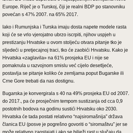
Europe. Riječ je o Turskoj, čiji je realni BDP po stanovniku
povećan s 47% 2007. na 65% 2017.
Iako i Rumunjska i Turska imaju dosta napete modele rasta
koji će se vrlo vjerojatno ubrzo iscrpiti, njihov uspjeh u
prestizanju Hrvatske u ovom stoljeću otvara pitanje tko je
sljedeći u pretjecajnoj traci, tko će zaobići Hrvatsku. Kako je
Hrvatska «zaglavila» na 61% prosjeka EU i nije se
pomaknula u razvojnom smislu već cijelo desetljeće,
postavlja se pitanje koliko će zemljama poput Bugarske ili
Crne Gore trebati da nas dostignu.
Bugarska je konvergirala s 40 na 49% prosjeka EU od 2007.
do 2017., pa će prosječnim tempom sustizanja od cca 0,9
postotnih bodova na godinu sustići Hrvatsku oko 2030.
Hrvatska će tada postati relativno “najsiromašnija” država
članica EU (posve je pogrešno govoriti o “siromaštvu” jer se
može relativno zaostajati i ako se bilježi rast u slučaju da