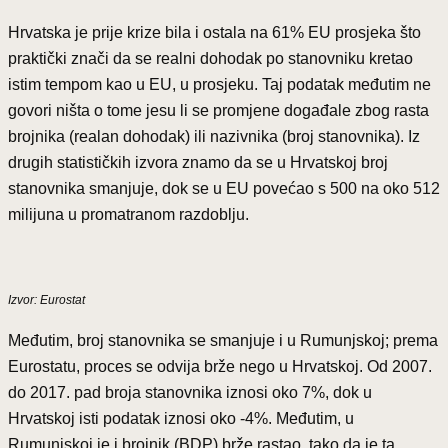
Hrvatska je prije krize bila i ostala na 61% EU prosjeka što
praktički znači da se realni dohodak po stanovniku kretao
istim tempom kao u EU, u prosjeku. Taj podatak međutim ne
govori ništa o tome jesu li se promjene događale zbog rasta
brojnika (realan dohodak) ili nazivnika (broj stanovnika). Iz
drugih statističkih izvora znamo da se u Hrvatskoj broj
stanovnika smanjuje, dok se u EU povećao s 500 na oko 512
milijuna u promatranom razdoblju.
Izvor: Eurostat
Međutim, broj stanovnika se smanjuje i u Rumunjskoj; prema
Eurostatu, proces se odvija brže nego u Hrvatskoj. Od 2007.
do 2017. pad broja stanovnika iznosi oko 7%, dok u
Hrvatskoj isti podatak iznosi oko -4%. Međutim, u
Rumunjskoj je i brojnik (BDP) brže rastao, tako da je ta