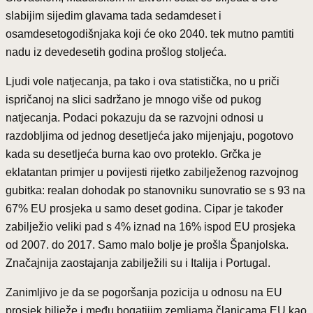
slabijim sijedim glavama tada sedamdeset i
osamdesetogodišnjaka koji će oko 2040. tek mutno pamtiti
nadu iz devedesetih godina prošlog stoljeća.
Ljudi vole natjecanja, pa tako i ova statistička, no u priči
ispričanoj na slici sadržano je mnogo više od pukog
natjecanja. Podaci pokazuju da se razvojni odnosi u
razdobljima od jednog desetljeća jako mijenjaju, pogotovo
kada su desetljeća burna kao ovo proteklo. Grčka je
eklatantan primjer u povijesti rijetko zabilježenog razvojnog
gubitka: realan dohodak po stanovniku sunovratio se s 93 na
67% EU prosjeka u samo deset godina. Cipar je također
zabilježio veliki pad s 4% iznad na 16% ispod EU prosjeka
od 2007. do 2017. Samo malo bolje je prošla Španjolska.
Značajnija zaostajanja zabilježili su i Italija i Portugal.
Zanimljivo je da se pogoršanja pozicija u odnosu na EU
prosjek bilježe i među bogatijim zemljama članicama EU kao