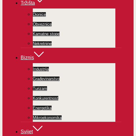
Tržišta
Dionice
Obveznice
Kamatne stope
Nekretnine
Biznis
Industrija
Građevinarstvo
Turizam
Konkurentnost
Energetika
Mikroekonomika
Svijet