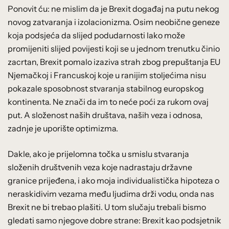
Ponovit ću: ne mislim da je Brexit događaj na putu nekog
novog zatvaranja i izolacionizma. Osim neobične geneze
koja podsjeća da slijed podudarnosti lako može
promijeniti slijed povijesti koji se u jednom trenutku činio
zacrtan, Brexit pomalo izaziva strah zbog prepuštanja EU
Njemačkoj i Francuskoj koje u ranijim stoljećima nisu
pokazale sposobnost stvaranja stabilnog europskog
kontinenta. Ne znači da im to neće poći za rukom ovaj
put. A složenost naših društava, naših veza i odnosa,
zadnje je uporište optimizma.
Dakle, ako je prijelomna točka u smislu stvaranja
složenih društvenih veza koje nadrastaju državne
granice prijeđena, i ako moja individualistička hipoteza o
neraskidivim vezama među ljudima drži vodu, onda nas
Brexit ne bi trebao plašiti. U tom slučaju trebali bismo
gledati samo njegove dobre strane: Brexit kao podsjetnik