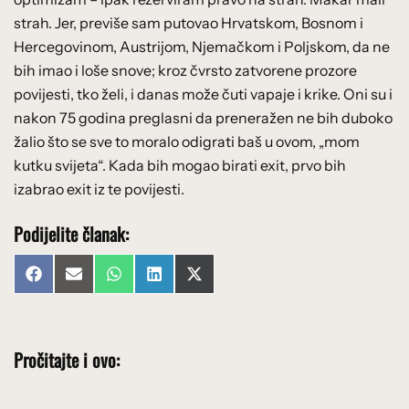
strah. Jer, previše sam putovao Hrvatskom, Bosnom i
Hercegovinom, Austrijom, Njemačkom i Poljskom, da ne
bih imao i loše snove; kroz čvrsto zatvorene prozore
povijesti, tko želi, i danas može čuti vapaje i krike. Oni su i
nakon 75 godina preglasni da preneražen ne bih duboko
žalio što se sve to moralo odigrati baš u ovom, „mom
kutku svijeta“. Kada bih mogao birati exit, prvo bih
izabrao exit iz te povijesti.
Podijelite članak:
Share
Share
Share
Share
Share
Facebook
Email
WhatsApp
LinkedIn
X
on
on
on
on
on
(Twitter)
Pročitajte i ovo: