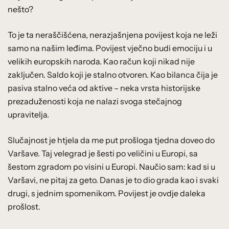
nešto?
To je ta neraščišćena, nerazjašnjena povijest koja ne leži
samo na našim leđima. Povijest vječno budi emociju i u
velikih europskih naroda. Kao račun koji nikad nije
zaključen. Saldo koji je stalno otvoren. Kao bilanca čija je
pasiva stalno veća od aktive – neka vrsta historijske
prezaduženosti koja ne nalazi svoga stečajnog
upravitelja.
Slučajnost je htjela da me put prošloga tjedna doveo do
Varšave. Taj velegrad je šesti po veličini u Europi, sa
šestom zgradom po visini u Europi. Naučio sam: kad si u
Varšavi, ne pitaj za geto. Danas je to dio grada kao i svaki
drugi, s jednim spomenikom. Povijest je ovdje daleka
prošlost.