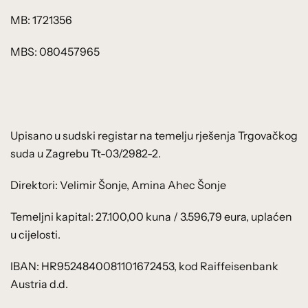
MB: 1721356
MBS: 080457965
Upisano u sudski registar na temelju rješenja Trgovačkog
suda u Zagrebu Tt-03/2982-2.
Direktori: Velimir Šonje, Amina Ahec Šonje
Temeljni kapital: 27.100,00 kuna / 3.596,79 eura, uplaćen
u cijelosti.
IBAN: HR9524840081101672453, kod Raiffeisenbank
Austria d.d.