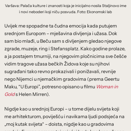
Varšava: Palača kulture i znanosti koja je inicijalno nosila Staljinovo ime
i novi neboderi koji niču posvuda. Foto: Ekonomski lab
Uvijek me spopadne ta čudna emocija kada putujem
srednjom Europom – mješavina divljenja i užasa. Dok
sam bio mlađi, u Beču sam s divljenjem gledao njegove
zgrade, muzeje, ring i Stefansplatz. Kako godine prolaze,
a ja postajem tmurniji, na njegovim pločnicima sve češće
vidim tragove užasa bečkih Židova koje su njihovi
sugrađani tako revno prokazivali i ponižavali, revnije
nego Nijemci u njemačkim gradovima (prema Geertu
Maku, “U Europi”, potresno opisano u filmu
Woman in
Gold
s Helen Mirren).
Nigdje kao u srednjoj Europi – u tome dijelu svijeta koji
me arhitekturom, poviješću i navikama ljudi podsjeća na
„moj kutak svijeta“ – doista, nigdje kao u gradovima