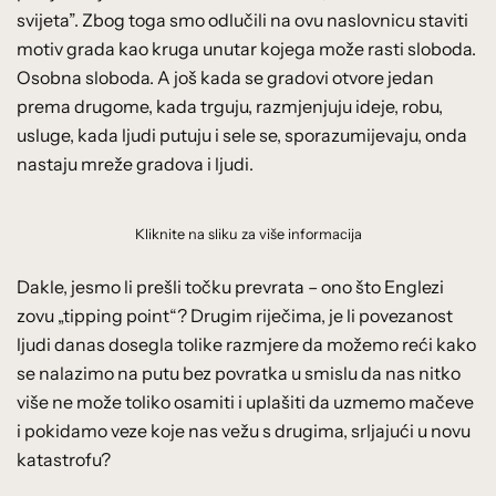
svijeta”. Zbog toga smo odlučili na ovu naslovnicu staviti
motiv grada kao kruga unutar kojega može rasti sloboda.
Osobna sloboda. A još kada se gradovi otvore jedan
prema drugome, kada trguju, razmjenjuju ideje, robu,
usluge, kada ljudi putuju i sele se, sporazumijevaju, onda
nastaju mreže gradova i ljudi.
Kliknite na sliku za više informacija
Dakle, jesmo li prešli točku prevrata – ono što Englezi
zovu „tipping point“? Drugim riječima, je li povezanost
ljudi danas dosegla tolike razmjere da možemo reći kako
se nalazimo na putu bez povratka u smislu da nas nitko
više ne može toliko osamiti i uplašiti da uzmemo mačeve
i pokidamo veze koje nas vežu s drugima, srljajući u novu
katastrofu?