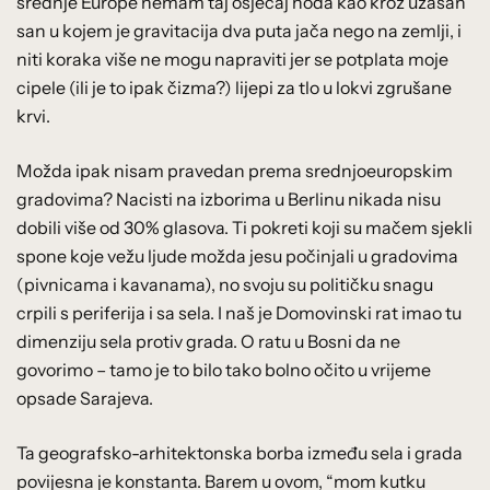
srednje Europe nemam taj osjećaj hoda kao kroz užasan
san u kojem je gravitacija dva puta jača nego na zemlji, i
niti koraka više ne mogu napraviti jer se potplata moje
cipele (ili je to ipak čizma?) lijepi za tlo u lokvi zgrušane
krvi.
Možda ipak nisam pravedan prema srednjoeuropskim
gradovima? Nacisti na izborima u Berlinu nikada nisu
dobili više od 30% glasova. Ti pokreti koji su mačem sjekli
spone koje vežu ljude možda jesu počinjali u gradovima
(pivnicama i kavanama), no svoju su političku snagu
crpili s periferija i sa sela. I naš je Domovinski rat imao tu
dimenziju sela protiv grada. O ratu u Bosni da ne
govorimo – tamo je to bilo tako bolno očito u vrijeme
opsade Sarajeva.
Ta geografsko-arhitektonska borba između sela i grada
povijesna je konstanta. Barem u ovom, “mom kutku