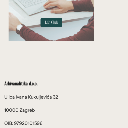
Arhivanalitika d.o.o.
Ulica Ivana Kukuljevića 32
10000 Zagreb
OIB: 97920101596