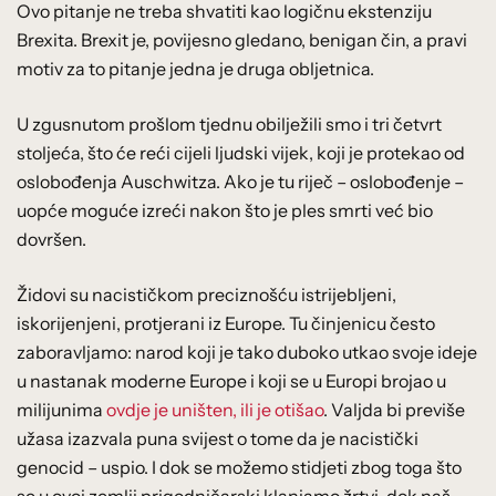
Ovo pitanje ne treba shvatiti kao logičnu ekstenziju
Brexita. Brexit je, povijesno gledano, benigan čin, a pravi
motiv za to pitanje jedna je druga obljetnica.
U zgusnutom prošlom tjednu obilježili smo i tri četvrt
stoljeća, što će reći cijeli ljudski vijek, koji je protekao od
oslobođenja Auschwitza. Ako je tu riječ – oslobođenje –
uopće moguće izreći nakon što je ples smrti već bio
dovršen.
Židovi su nacističkom preciznošću istrijebljeni,
iskorijenjeni, protjerani iz Europe. Tu činjenicu često
zaboravljamo: narod koji je tako duboko utkao svoje ideje
u nastanak moderne Europe i koji se u Europi brojao u
milijunima
ovdje je uništen, ili je otišao
. Valjda bi previše
užasa izazvala puna svijest o tome da je nacistički
genocid – uspio. I dok se možemo stidjeti zbog toga što
se u ovoj zemlji prigodničarski klanjamo žrtvi, dok naš