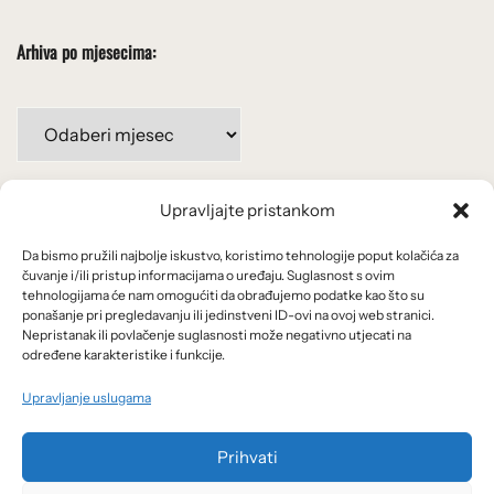
Arhiva po mjesecima:
Arhiva
po
mjesecima:
Upravljajte pristankom
Važne poveznice
Da bismo pružili najbolje iskustvo, koristimo tehnologije poput kolačića za
Uvjeti korištenja
čuvanje i/ili pristup informacijama o uređaju. Suglasnost s ovim
tehnologijama će nam omogućiti da obrađujemo podatke kao što su
Politika privatnosti
ponašanje pri pregledavanju ili jedinstveni ID-ovi na ovoj web stranici.
Nepristanak ili povlačenje suglasnosti može negativno utjecati na
određene karakteristike i funkcije.
Kolačići
Upravljanje uslugama
O nama i usluge
Prihvati