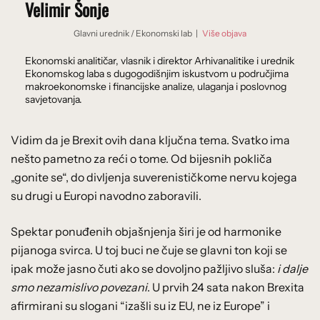
Velimir Šonje
Glavni urednik
/
Ekonomski lab
|
Više objava
Ekonomski analitičar, vlasnik i direktor Arhivanalitike i urednik
Ekonomskog laba s dugogodišnjim iskustvom u područjima
makroekonomske i financijske analize, ulaganja i poslovnog
savjetovanja.
Vidim da je Brexit ovih dana ključna tema. Svatko ima
nešto pametno za reći o tome. Od bijesnih pokliča
„gonite se“, do divljenja suverenističkome nervu kojega
su drugi u Europi navodno zaboravili.
Spektar ponuđenih objašnjenja širi je od harmonike
pijanoga svirca. U toj buci ne čuje se glavni ton koji se
ipak može jasno čuti ako se dovoljno pažljivo sluša:
i dalje
smo nezamislivo povezani
. U prvih 24 sata nakon Brexita
afirmirani su slogani “izašli su iz EU, ne iz Europe” i