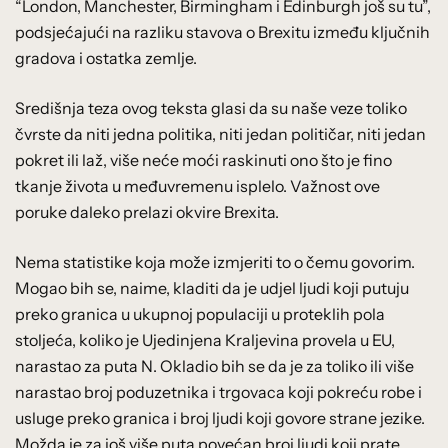
“London, Manchester, Birmingham i Edinburgh još su tu”,
podsjećajući na razliku stavova o Brexitu između ključnih
gradova i ostatka zemlje.
Središnja teza ovog teksta glasi da su naše veze toliko
čvrste da niti jedna politika, niti jedan političar, niti jedan
pokret ili laž, više neće moći raskinuti ono što je fino
tkanje života u međuvremenu isplelo. Važnost ove
poruke daleko prelazi okvire Brexita.
Nema statistike koja može izmjeriti to o čemu govorim.
Mogao bih se, naime, kladiti da je udjel ljudi koji putuju
preko granica u ukupnoj populaciji u proteklih pola
stoljeća, koliko je Ujedinjena Kraljevina provela u EU,
narastao za puta N. Okladio bih se da je za toliko ili više
narastao broj poduzetnika i trgovaca koji pokreću robe i
usluge preko granica i broj ljudi koji govore strane jezike.
Možda je za još više puta povećan broj ljudi koji prate