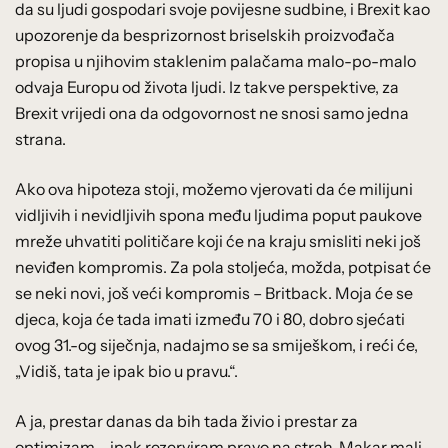
da su ljudi gospodari svoje povijesne sudbine, i Brexit kao
upozorenje da besprizornost briselskih proizvođača
propisa u njihovim staklenim palačama malo-po-malo
odvaja Europu od života ljudi. Iz takve perspektive, za
Brexit vrijedi ona da odgovornost ne snosi samo jedna
strana.
Ako ova hipoteza stoji, možemo vjerovati da će milijuni
vidljivih i nevidljivih spona među ljudima poput paukove
mreže uhvatiti političare koji će na kraju smisliti neki još
neviđen kompromis. Za pola stoljeća, možda, potpisat će
se neki novi, još veći kompromis – Britback. Moja će se
djeca, koja će tada imati između 70 i 80, dobro sjećati
ovog 31.-og siječnja, nadajmo se sa smiješkom, i reći će,
„Vidiš, tata je ipak bio u pravu.“.
A ja, prestar danas da bih tada živio i prestar za
optimizam – ipak rezerviram pravo na strah. Makar mali