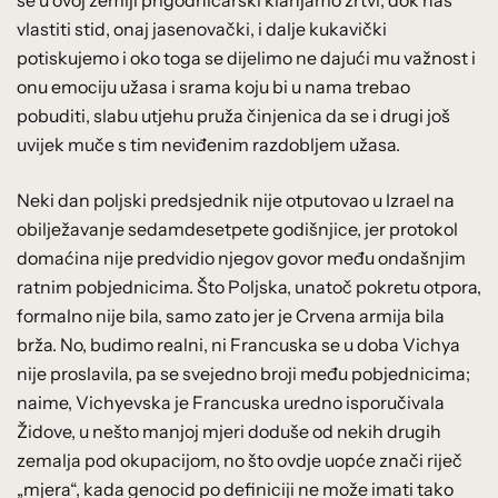
vlastiti stid, onaj jasenovački, i dalje kukavički
potiskujemo i oko toga se dijelimo ne dajući mu važnost i
onu emociju užasa i srama koju bi u nama trebao
pobuditi, slabu utjehu pruža činjenica da se i drugi još
uvijek muče s tim neviđenim razdobljem užasa.
Neki dan poljski predsjednik nije otputovao u Izrael na
obilježavanje sedamdesetpete godišnjice, jer protokol
domaćina nije predvidio njegov govor među ondašnjim
ratnim pobjednicima. Što Poljska, unatoč pokretu otpora,
formalno nije bila, samo zato jer je Crvena armija bila
brža. No, budimo realni, ni Francuska se u doba Vichya
nije proslavila, pa se svejedno broji među pobjednicima;
naime, Vichyevska je Francuska uredno isporučivala
Židove, u nešto manjoj mjeri doduše od nekih drugih
zemalja pod okupacijom, no što ovdje uopće znači riječ
„mjera“, kada genocid po definiciji ne može imati tako