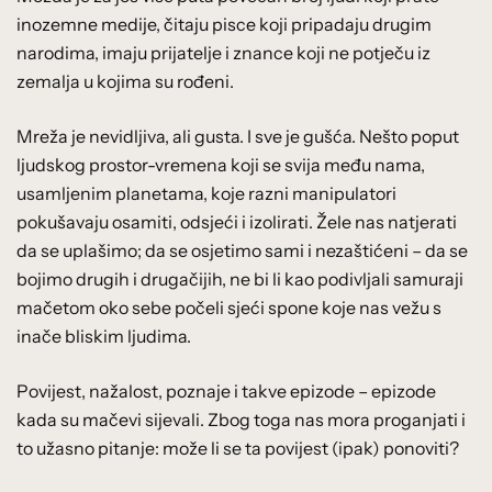
inozemne medije, čitaju pisce koji pripadaju drugim
narodima, imaju prijatelje i znance koji ne potječu iz
zemalja u kojima su rođeni.
Mreža je nevidljiva, ali gusta. I sve je gušća. Nešto poput
ljudskog prostor-vremena koji se svija među nama,
usamljenim planetama, koje razni manipulatori
pokušavaju osamiti, odsjeći i izolirati. Žele nas natjerati
da se uplašimo; da se osjetimo sami i nezaštićeni – da se
bojimo drugih i drugačijih, ne bi li kao podivljali samuraji
mačetom oko sebe počeli sjeći spone koje nas vežu s
inače bliskim ljudima.
Povijest, nažalost, poznaje i takve epizode – epizode
kada su mačevi sijevali. Zbog toga nas mora proganjati i
to užasno pitanje: može li se ta povijest (ipak) ponoviti?