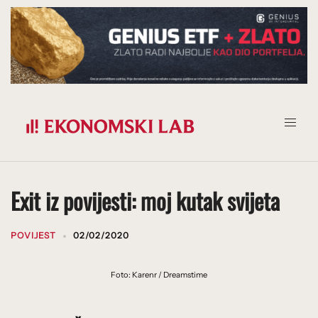
Prijeđi
na
sadržaj
Exit iz povijesti: moj kutak svijeta
POVIJEST
02/02/2020
Foto: Karenr / Dreamstime