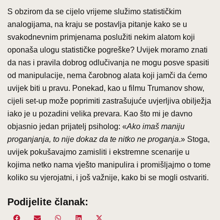
S obzirom da se cijelo vrijeme služimo statističkim
analogijama, na kraju se postavlja pitanje kako se u
svakodnevnim primjenama poslužiti nekim alatom koji
oponaša ulogu statističke pogreške? Uvijek moramo znati
da nas i pravila dobrog odlučivanja ne mogu posve spasiti
od manipulacije, nema čarobnog alata koji jamči da ćemo
uvijek biti u pravu. Ponekad, kao u filmu Trumanov show,
cijeli set-up može poprimiti zastrašujuće uvjerljiva obilježja
iako je u pozadini velika prevara. Kao što mi je davno
objasnio jedan prijatelj psiholog: «
Ako imaš maniju
proganjanja, to nije dokaz da te nitko ne proganja
.» Stoga,
uvijek pokušavajmo zamisliti i ekstremne scenarije u
kojima netko nama vješto manipulira i promišljajmo o tome
koliko su vjerojatni, i još važnije, kako bi se mogli ostvariti.
Podijelite članak:
Share
Facebook
Share
Email
Share
WhatsApp
Share
LinkedIn
Share
X