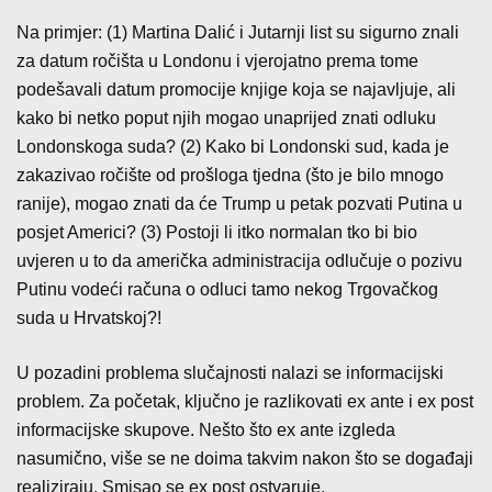
Na primjer: (1) Martina Dalić i Jutarnji list su sigurno znali
za datum ročišta u Londonu i vjerojatno prema tome
podešavali datum promocije knjige koja se najavljuje, ali
kako bi netko poput njih mogao unaprijed znati odluku
Londonskoga suda? (2) Kako bi Londonski sud, kada je
zakazivao ročište od prošloga tjedna (što je bilo mnogo
ranije), mogao znati da će Trump u petak pozvati Putina u
posjet Americi? (3) Postoji li itko normalan tko bi bio
uvjeren u to da američka administracija odlučuje o pozivu
Putinu vodeći računa o odluci tamo nekog Trgovačkog
suda u Hrvatskoj?!
U pozadini problema slučajnosti nalazi se informacijski
problem. Za početak, ključno je razlikovati ex ante i ex post
informacijske skupove. Nešto što ex ante izgleda
nasumično, više se ne doima takvim nakon što se događaji
realiziraju. Smisao se ex post ostvaruje.