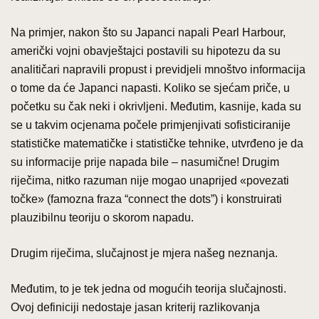
Na primjer, nakon što su Japanci napali Pearl Harbour,
američki vojni obavještajci postavili su hipotezu da su
analitičari napravili propust i previdjeli mnoštvo informacija
o tome da će Japanci napasti. Koliko se sjećam priče, u
početku su čak neki i okrivljeni. Međutim, kasnije, kada su
se u takvim ocjenama počele primjenjivati sofisticiranije
statističke matematičke i statističke tehnike, utvrđeno je da
su informacije prije napada bile – nasumične! Drugim
riječima, nitko razuman nije mogao unaprijed «povezati
točke» (famozna fraza “connect the dots”) i konstruirati
plauzibilnu teoriju o skorom napadu.
Drugim riječima, slučajnost je mjera našeg neznanja.
Međutim, to je tek jedna od mogućih teorija slučajnosti.
Ovoj definiciji nedostaje jasan kriterij razlikovanja