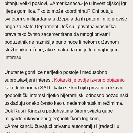
pitanju veliki poslovi, «Amerikanaca» je u investicijskoj igri
lijepa gomilica. Tko to može koordinirati? Oni putuju
svijetom s milijardama u džepu a da ih pritom i nije previše
briga za State Deparment. Još su i privatna vlasnička
prava tako čvrsto zacementirana da mnogi privatni
poduzetnik ne razmišlja puno hoće li nekom državnom
službeniku reći ne, ako smatra da mu je to u najboljem
interesu.
Unutar te gomilice nerijetko postoje i međusobno
suprotstavljeni interesi.
Kotarski je ovdje izvrsno objasnio
kako funkcionira SAD i kako se kod njih privatni i državni
geopolitički interesi rijetko hijerarhijski odnosno pozadinski
usklađuju onako čvrsto kao u nedemokratskim režimima.
Dok Rusi i Kinezi u poduhvatima širom svijeta gube
milijarde rukovođeni (geo)političkom logikom,
«Amerikanci» čuvajući privatnu autonomiju i (radeći i u