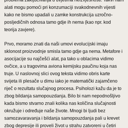
alati mogu pomoći pri konzumaciji svakodnevnih vijesti
kako ne bismo upadali u zamke konstrukcija uzročno-
posljedičnih odnosa tamo gdje ih nema (kao npr. kod
teorija zavjere).
Prvo, moramo znati da naši umovi evolucijski imaju
sklonost proizvodnje smisla tamo gdje ga nema. Metafore i
asocijacije su najčešći alat, pa tako u oblacima vidimo
ovčice, a u tragovima aviona kemijsku paučinu koja nas
truje. U naslovnoj slici ovog teksta vidimo obris karte
svijeta ili plesače u dimu iako je matematički zajamčeno
riječ o rezultatu slučajnog procesa. Psiholozi kažu da je to
zbog bildanja samopouzdanja. Bilo bi nam nepodnošljivo
kada bismo stvarno znali kolika nas količina slučajnosti
okružuje i određuje naše živote. Mnogi bi ljudi bez
samozavaravanja i bildanja samopouzdanja pali u krevet
zbog depresije ili proveli život u strahu zatvoreni u četiri