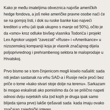
Kako je među imateljima obveznica najviše američkih
hedge fondova, a još neke američke pravne osobe naći će
se na gornjoj listi, i dok su ruske banke kao najveći
kreditori u vrhu (ali ipak ukupno s manje od 50%), očito je
da «smo» kroz odluke bivšeg vlasnika Todorića i projekt
Lex Agrokor uspjeli “zavezati” «Ruse» i «Amerikance» u
nizozemskoj kompaniji koja je vlasnik značajnog dijela
poljoprivrednog i prehrambenog sektora te maloprodaje u
Hrvatskoj.
Prvo bismo se s tom činjenicom mogli kiselo našaliti: sada
niti jedan sastanak na vrhu SAD-a i Rusije neće proći bez
priče o tome «kako stvari stoje dolje na terenu». Sarkazam
bi mogao eskalirati ako pomislimo da će se prilično napeti
odnosi dviju svjetskih sila (od kojih je druga ipak samo
blijeda sjena prve) lakše rješavati sada kada imaju ovako
značajan zajednički interes.