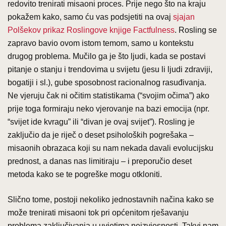
redovito trenirati misaoni proces. Prije nego što na kraju
pokažem kako, samo ću vas podsjetiti na ovaj
sjajan
Polšekov prikaz Roslingove knjige Factfulness
. Rosling se
zapravo bavio ovom istom temom, samo u kontekstu
drugog problema. Mučilo ga je što ljudi, kada se postavi
pitanje o stanju i trendovima u svijetu (jesu li ljudi zdraviji,
bogatiji i sl.), gube sposobnost racionalnog rasuđivanja.
Ne vjeruju čak ni očitim statistikama (“svojim očima”) ako
prije toga formiraju neko vjerovanje na bazi emocija (npr.
“svijet ide kvragu” ili “divan je ovaj svijet”). Rosling je
zaključio da je riječ o deset psiholoških pogrešaka –
misaonih obrazaca koji su nam nekada davali evolucijsku
prednost, a danas nas limitiraju – i preporučio deset
metoda kako se te pogreške mogu otkloniti.
Slično tome, postoji nekoliko jednostavnih načina kako se
može trenirati misaoni tok pri općenitom rješavanju
problema zaključivanja u uvjetima neizvjesnosti. Takvi nam