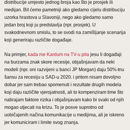
distribucije umjesto jednog broja kao što je prosjek ili
medijan. Bit ćemo pametniji ako gledamo cijelu distribuciju
uzorka hrastova u Slavoniji, nego ako gledamo samo
jedan broj koji ju predstavlja (npr. prosjek). U
svakodnevnom smislu, to se svodi na zamišljanje scenarija
koji generiraju različite događaje.
Na primjer,
kada me Kardum na TV-u pita
jesu li događaji
na burzama znak skore recesije, objašnjavam da neki
modeli (npr. oni razvijeni u banci JP Morgan) daju 50%-tnu
šansu za recesiju u SAD-u 2020. i pritom nisam dovoljno
dobar jer sam trebao spomenuti i rezultate drugih modela
koji daju različite vjerojatnosti, ali to kompenziram time što
nabrajam faktore rizika i objašnjavam kako bi svaki od njih
mogao utjecati na krizu. To je posve suprotno od
uobičajenih načina komunikacije u medijima, ali je iskreno
jer komuniciram i limite svog znanja.