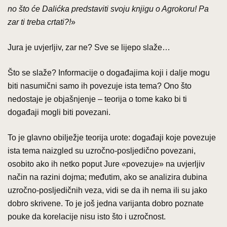
no što će Dalićka predstaviti svoju knjigu o Agrokoru! Pa
zar ti treba crtati?!
»
Jura je uvjerljiv, zar ne? Sve se lijepo slaže…
Što se slaže? Informacije o događajima koji i dalje mogu
biti nasumični samo ih povezuje ista tema? Ono što
nedostaje je objašnjenje – teorija o tome kako bi ti
događaji mogli biti povezani.
To je glavno obilježje teorija urote: događaji koje povezuje
ista tema naizgled su uzročno-posljedično povezani,
osobito ako ih netko poput Jure «povezuje» na uvjerljiv
način na razini dojma; međutim, ako se analizira dubina
uzročno-posljedičnih veza, vidi se da ih nema ili su jako
dobro skrivene. To je još jedna varijanta dobro poznate
pouke da korelacije nisu isto što i uzročnost.