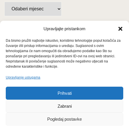
A
r
h
i
Upravljajte pristankom
Važne poveznice
v
Da bismo pružili najbolje iskustvo, koristimo tehnologije poput kolačića za
Uvjeti korištenja
a
čuvanje i/ili pristup informacijama o uređaju. Suglasnost s ovim
p
tehnologijama će nam omogućiti da obrađujemo podatke kao što su
Politika privatnosti
ponašanje pri pregledavanju ili jedinstveni ID-ovi na ovoj web stranici.
o
Nepristanak ili povlačenje suglasnosti može negativno utjecati na
m
određene karakteristike i funkcije.
Kolačići
j
Upravljanje uslugama
e
O nama i usluge
s
Prihvati
e
c
Zabrani
i
m
Pogledaj postavke
a
© 2026 Arhivanalitika - Ekonomski lab.