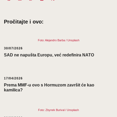
on
on
on
on
on
(Twitter)
Pročitajte i ovo:
Foto: Alejandro Barba / Unsplash
30/07/2026
SAD ne napušta Europu, već redefinira NATO
17/04/2026
Prema MMF-u ovo s Hormuzom završit će kao
kamilica?
Foto: Zbynek Burival / Unsplash