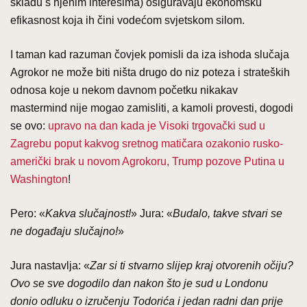
skladu s njenim interesima) osiguravaju ekonomsku
efikasnost koja ih čini vodećom svjetskom silom.
I taman kad razuman čovjek pomisli da iza ishoda slučaja
Agrokor ne može biti ništa drugo do niz poteza i strateških
odnosa koje u nekom davnom početku nikakav
mastermind nije mogao zamisliti, a kamoli provesti, dogodi
se ovo:
upravo na dan kada je Visoki trgovački sud u
Zagrebu poput kakvog sretnog matičara ozakonio rusko-
američki brak u novom Agrokoru, Trump pozove Putina u
Washington
!
Pero: «
Kakva slučajnost!
» Jura: «
Budalo, takve stvari se
ne događaju slučajno!
»
Jura nastavlja: «
Zar si ti stvarno slijep kraj otvorenih očiju?
Ovo se sve dogodilo dan nakon što je sud u Londonu
donio odluku o izručenju Todorića i jedan radni dan prije