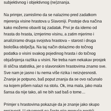
subjektivnog i objektivnog (ne)znanja.
Na primjer, zamislimo da se nalazimo pred zadatkom
mjerenja visine hrastova u Slavoniji. Postoje dva načina
kako možemo obaviti taj zadatak. Prvi je da idemo od
hrasta do hrasta, izmjerimo visinu, a zatim mjerimo i
analiziramo druga svojstva hrastova – starost i druga
biološka obilježja. Na taj način dolazimo do točnog
podatka o visini svakog pojedinog hrasta i do točnog
objašnjenja razlika u visini. Ne treba nam nekakav prosjek
ili slična statistika, jer o slavonskim hrastovima znamo sve.
Sve nam je jasno i tu nema više rizika i neizvjesnosti.
Znanje je potpuno, baš poput znanja da se ovo računalo
na kojem pišem nalazi na stolu. Ok, ima mala, jako mala
šansa da nije tako, ali ne bih sad baš o tome…
Primjer s hrastovima pokazuje da je znanje jako skupo
proizvesti. U stvarnosti ga često nije moguće postići.