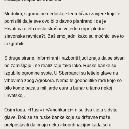
Međutim, sigurno ne nedostaje teoretičara zavjere koji će
pomisliti da je sve ovo bilo davno planirano i da je
Hrvatima oteto nešto strašno vrijedno (npr. plodne
slavonske ravnice?). Baš smo jadni kako su moćnici sve to
razgrabili!
S druge strane, informirani i razboriti ljudi znaju da se stvari
ne zamišljaju i ne realiziraju tako lako. Ruske banke su
izgubile ogromne svote. U Sberbanci su letjele glave na
vrhovima zbog Agrokora. Nema te geopolitike radi koje se
bilo kome bacaju milijarde eura u bunar u tamo nekoj
Hrvatskoj.
Osim toga, «Rusi» i «Amerikanci» nisu dva tijela s dvije
glave. Dok se za ruske banke koje su državne može
pretpostaviti da imaju neku «koordinaciju» kada su u