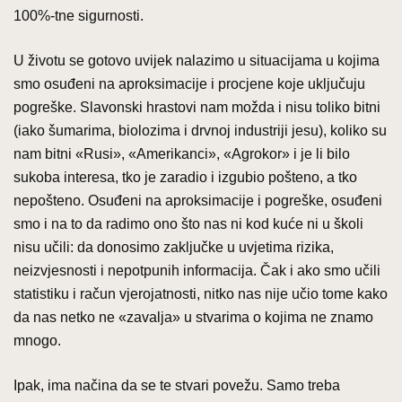
100%-tne sigurnosti.
U životu se gotovo uvijek nalazimo u situacijama u kojima
smo osuđeni na aproksimacije i procjene koje uključuju
pogreške. Slavonski hrastovi nam možda i nisu toliko bitni
(iako šumarima, biolozima i drvnoj industriji jesu), koliko su
nam bitni «Rusi», «Amerikanci», «Agrokor» i je li bilo
sukoba interesa, tko je zaradio i izgubio pošteno, a tko
nepošteno. Osuđeni na aproksimacije i pogreške, osuđeni
smo i na to da radimo ono što nas ni kod kuće ni u školi
nisu učili: da donosimo zaključke u uvjetima rizika,
neizvjesnosti i nepotpunih informacija. Čak i ako smo učili
statistiku i račun vjerojatnosti, nitko nas nije učio tome kako
da nas netko ne «zavalja» u stvarima o kojima ne znamo
mnogo.
Ipak, ima načina da se te stvari povežu. Samo treba