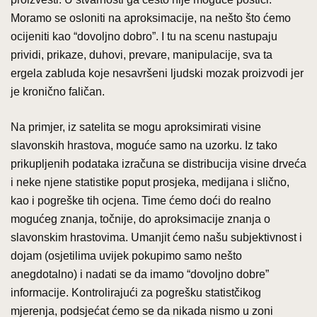
Moramo se osloniti na aproksimacije, na nešto što ćemo
ocijeniti kao “dovoljno dobro”. I tu na scenu nastupaju
prividi, prikaze, duhovi, prevare, manipulacije, sva ta
ergela zabluda koje nesavršeni ljudski mozak proizvodi jer
je kronično faličan.
Na primjer, iz satelita se mogu aproksimirati visine
slavonskih hrastova, moguće samo na uzorku. Iz tako
prikupljenih podataka izračuna se distribucija visine drveća
i neke njene statistike poput prosjeka, medijana i slično,
kao i pogreške tih ocjena. Time ćemo doći do realno
mogućeg znanja, točnije, do aproksimacije znanja o
slavonskim hrastovima. Umanjit ćemo našu subjektivnost i
dojam (osjetilima uvijek pokupimo samo nešto
anegdotalno) i nadati se da imamo “dovoljno dobre”
informacije. Kontrolirajući za pogrešku statistčikog
mjerenja, podsjećat ćemo se da nikada nismo u zoni