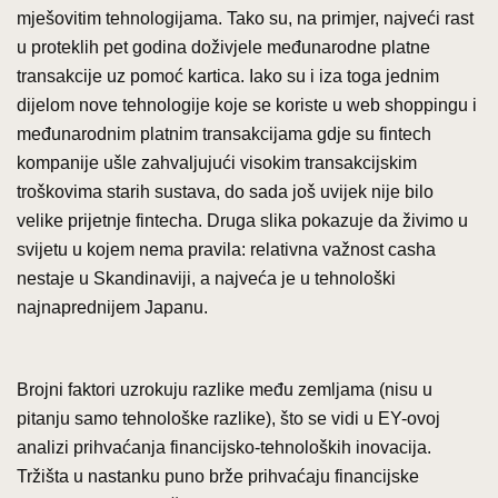
mješovitim tehnologijama. Tako su, na primjer, najveći rast
u proteklih pet godina doživjele međunarodne platne
transakcije uz pomoć kartica. Iako su i iza toga jednim
dijelom nove tehnologije koje se koriste u web shoppingu i
međunarodnim platnim transakcijama gdje su fintech
kompanije ušle zahvaljujući visokim transakcijskim
troškovima starih sustava, do sada još uvijek nije bilo
velike prijetnje fintecha. Druga slika pokazuje da živimo u
svijetu u kojem nema pravila: relativna važnost casha
nestaje u Skandinaviji, a najveća je u tehnološki
najnaprednijem Japanu.
Brojni faktori uzrokuju razlike među zemljama (nisu u
pitanju samo tehnološke razlike), što se vidi u EY-ovoj
analizi prihvaćanja financijsko-tehnoloških inovacija.
Tržišta u nastanku puno brže prihvaćaju financijske