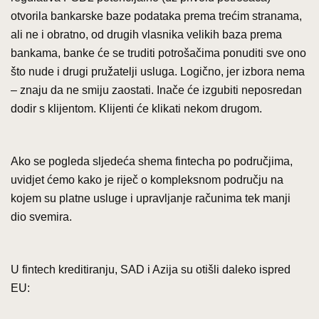
otvorila bankarske baze podataka prema trećim stranama,
ali ne i obratno, od drugih vlasnika velikih baza prema
bankama, banke će se truditi potrošačima ponuditi sve ono
što nude i drugi pružatelji usluga. Logično, jer izbora nema
– znaju da ne smiju zaostati. Inače će izgubiti neposredan
dodir s klijentom. Klijenti će klikati nekom drugom.
Ako se pogleda sljedeća shema fintecha po područjima,
uvidjet ćemo kako je riječ o kompleksnom području na
kojem su platne usluge i upravljanje računima tek manji
dio svemira.
U fintech kreditiranju, SAD i Azija su otišli daleko ispred
EU: