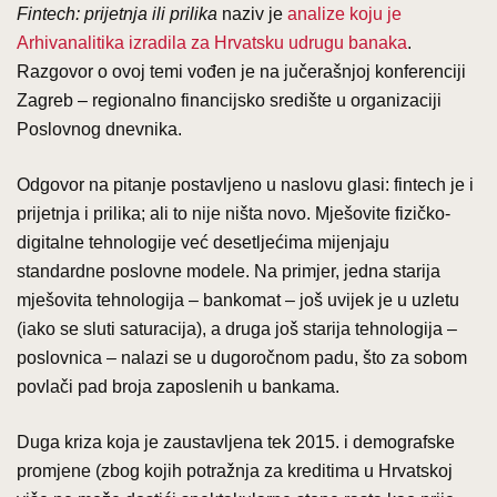
Fintech: prijetnja ili prilika
naziv je
analize koju je
Arhivanalitika izradila za Hrvatsku udrugu banaka
.
Razgovor o ovoj temi vođen je na jučerašnjoj konferenciji
Zagreb – regionalno financijsko središte u organizaciji
Poslovnog dnevnika.
Odgovor na pitanje postavljeno u naslovu glasi: fintech je i
prijetnja i prilika; ali to nije ništa novo. Mješovite fizičko-
digitalne tehnologije već desetljećima mijenjaju
standardne poslovne modele. Na primjer, jedna starija
mješovita tehnologija – bankomat – još uvijek je u uzletu
(iako se sluti saturacija), a druga još starija tehnologija –
poslovnica – nalazi se u dugoročnom padu, što za sobom
povlači pad broja zaposlenih u bankama.
Duga kriza koja je zaustavljena tek 2015. i demografske
promjene (zbog kojih potražnja za kreditima u Hrvatskoj