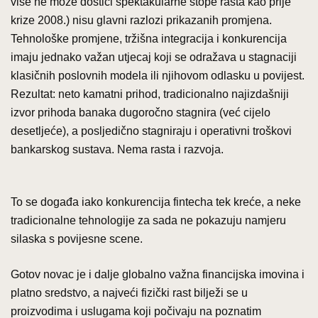
više ne može dostići spektakularne stope rasta kao prije
krize 2008.) nisu glavni razlozi prikazanih promjena.
Tehnološke promjene, tržišna integracija i konkurencija
imaju jednako važan utjecaj koji se odražava u stagnaciji
klasičnih poslovnih modela ili njihovom odlasku u povijest.
Rezultat: neto kamatni prihod, tradicionalno najizdašniji
izvor prihoda banaka dugoročno stagnira (već cijelo
desetljeće), a posljedično stagniraju i operativni troškovi
bankarskog sustava. Nema rasta i razvoja.
To se događa iako konkurencija fintecha tek kreće, a neke
tradicionalne tehnologije za sada ne pokazuju namjeru
silaska s povijesne scene.
Gotov novac je i dalje globalno važna financijska imovina i
platno sredstvo, a najveći fizički rast bilježi se u
proizvodima i uslugama koji počivaju na poznatim