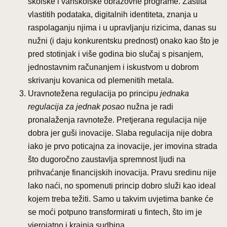
školske i vanškolske obrazovne programe. Zaštita
vlastitih podataka, digitalnih identiteta, znanja u
raspolaganju njima i u upravljanju rizicima, danas su
nužni (i daju konkurentsku prednost) onako kao što je
pred stotinjak i više godina bio slučaj s pisanjem,
jednostavnim računanjem i iskustvom u dobrom
skrivanju kovanica od plemenitih metala.
Uravnotežena regulacija po principu
jednaka
regulacija za jednak posao
nužna je radi
pronalaženja ravnoteže. Pretjerana regulacija nije
dobra jer guši inovacije. Slaba regulacija nije dobra
iako je prvo poticajna za inovacije, jer imovina strada
što dugoročno zaustavlja spremnost ljudi na
prihvaćanje financijskih inovacija. Pravu sredinu nije
lako naći, no spomenuti princip dobro služi kao ideal
kojem treba težiti. Samo u takvim uvjetima banke će
se moći potpuno transformirati u fintech, što im je
vjerojatno i krajnja sudbina.