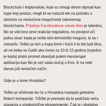
Blockchain i kriptovalute, koje su mnogi skloni otpisati kao
hype koji prolazi, mogli bi se nalaziti tek na početku s
obzirom na neslućene mogućnosti zatvorenog
blockchaina.
Prijetnja Facebookove valute libre
je latentna,
što se vidi kroz prve reakcije regulatora, no povijest uči
jednu stvar: kada je nešto bilo tehnološki moguće, to se i
ostvarilo. Teško je reći u kojoj formi i hoće li to biti baš libra,
ali ne treba se čuditi ako ćemo za 10 ili 15 godina (svjedno
je kada) platni promet obavljati putem messenger
aplikacija kao što je već sada slučaj u Kini, ili na neki
danas još neslućen način.
Gdje je u tome Hrvatska?
Teško je očekivati da će u Hrvatskoj nastajati globalne
fintech kompanije. Tržište je premalo da bi podržalo veća
ulaganja u visokorizične eksperimente. Čak je i digitalno