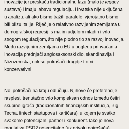
inovacije jer preskaču tradicionalnu fazu (malo je
legacy
sustava) i imaju labavu regulaciju. Hrvatska nije uključena
u analizu, ali ako bismo tražili paralele, vjerojatno bismo
bili blizu Italije. Riječ je o relativno razvijenim zemljama u
demografskoj regresiji s malim udjelom mladih i vrlo
strogom regulacijom, što nije plodno tlo za razvoj inovacija.
Među razvijenim zemljama u EU u pogledu prihvaćanja
inovacija prednjači anglosaksonski dio, skandinavija i
Nizozemska, dok su potrošači drugdje tromi i
konzervativni.
No, potrošači na kraju odlučuju. Njihove će preferencije
rasplesti trenutačno vrlo kompleksan odnos između četiri
skupine igrača (tradicionalnih financijskih institucija, Big
Techa, fintech startupova i kartičara), u kojem je svatko
svakome potencijalni partner i konkurent. Iako je nova
regulativa PSD2 potencijalno (uz privolu potrošača)