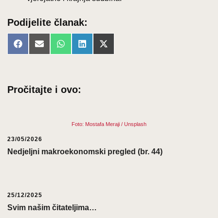
Podijelite članak:
Share
Share
Share
Share
Share
Facebook
Email
WhatsApp
LinkedIn
X
on
on
on
on
on
(Twitter)
Pročitajte i ovo:
Foto: Mostafa Meraji / Unsplash
23/05/2026
Nedjeljni makroekonomski pregled (br. 44)
25/12/2025
Svim našim čitateljima…