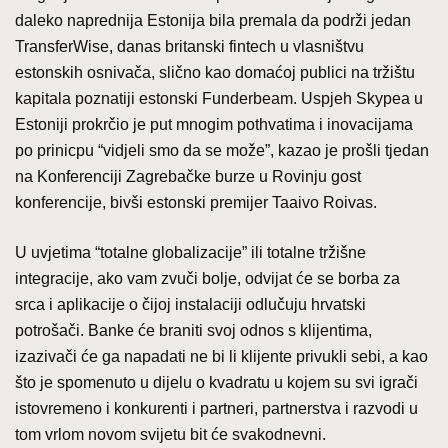
daleko naprednija Estonija bila premala da podrži jedan
TransferWise, danas britanski fintech u vlasništvu
estonskih osnivača, slično kao domaćoj publici na tržištu
kapitala poznatiji estonski Funderbeam. Uspjeh Skypea u
Estoniji prokrčio je put mnogim pothvatima i inovacijama
po prinicpu “vidjeli smo da se može”, kazao je prošli tjedan
na Konferenciji Zagrebačke burze u Rovinju gost
konferencije, bivši estonski premijer Taaivo Roivas.
U uvjetima “totalne globalizacije” ili totalne tržišne
integracije, ako vam zvuči bolje, odvijat će se borba za
srca i aplikacije o čijoj instalaciji odlučuju hrvatski
potrošači. Banke će braniti svoj odnos s klijentima,
izazivači će ga napadati ne bi li klijente privukli sebi, a kao
što je spomenuto u dijelu o kvadratu u kojem su svi igrači
istovremeno i konkurenti i partneri, partnerstva i razvodi u
tom vrlom novom svijetu bit će svakodnevni.