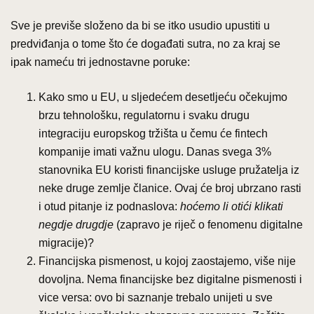
Sve je previše složeno da bi se itko usudio upustiti u
predviđanja o tome što će događati sutra, no za kraj se
ipak nameću tri jednostavne poruke:
Kako smo u EU, u sljedećem desetljeću očekujmo
brzu tehnološku, regulatornu i svaku drugu
integraciju europskog tržišta u čemu će fintech
kompanije imati važnu ulogu. Danas svega 3%
stanovnika EU koristi financijske usluge pružatelja iz
neke druge zemlje članice. Ovaj će broj ubrzano rasti
i otud pitanje iz podnaslova:
hoćemo li otići klikati
negdje drugdje
(zapravo je riječ o fenomenu digitalne
migracije)?
Financijska pismenost, u kojoj zaostajemo, više nije
dovoljna. Nema financijske bez digitalne pismenosti i
vice versa: ovo bi saznanje trebalo unijeti u sve