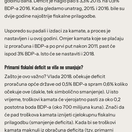
godinu dana. Deficit je naglo pao s 3,3% 2015. na 0,9%
BDP-a 2016. Kada gledamo unatrag, 2015. i 2016. bile su
dvije godine najoštrije fiskalne prilagodbe.
Usporedo su padali i izdaci za kamate, a proces je
nastavljen i u ovoj godini. Omjer kamata koje se plaćaju
iz proračuna i BDP-a po prvi put nakon 2011. past će
ispod 3% BDP-a. Isto će se nastaviti i 2018.
Primarni fiskalni deficit se više ne smanjuje?
Zašto je ovo važno? Vlada 2018. očekuje deficit
proračuna opće države od 0,5% BDP-a spram 0,6% koliko
očekuje ove (dakle, tek simbolično smanjenje). U isto
vrijeme, troškovi kamata će vjerojatno pasti za oko 0,2
postotna boda BDP-a (oko 700 milijuna kuna). Znači da
će pad troškova kamata iznijeti cjelokupnu fiskalnu
prilagodbu (smanjenje deficita). Kada bi se troškovi
kamata maknuli iz obračuna deficita (tzv. primarni