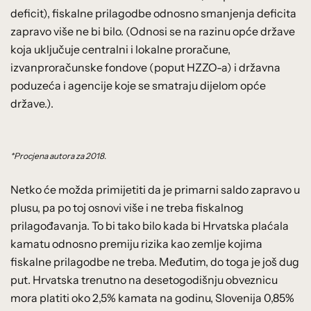
deficit), fiskalne prilagodbe odnosno smanjenja deficita
zapravo više ne bi bilo. (Odnosi se na razinu opće države
koja uključuje centralni i lokalne proračune,
izvanproračunske fondove (poput HZZO-a) i državna
poduzeća i agencije koje se smatraju dijelom opće
države.).
*Procjena autora za 2018.
Netko će možda primijetiti da je primarni saldo zapravo u
plusu, pa po toj osnovi više i ne treba fiskalnog
prilagođavanja. To bi tako bilo kada bi Hrvatska plaćala
kamatu odnosno premiju rizika kao zemlje kojima
fiskalne prilagodbe ne treba. Međutim, do toga je još dug
put. Hrvatska trenutno na desetogodišnju obveznicu
mora platiti oko 2,5% kamata na godinu, Slovenija 0,85%