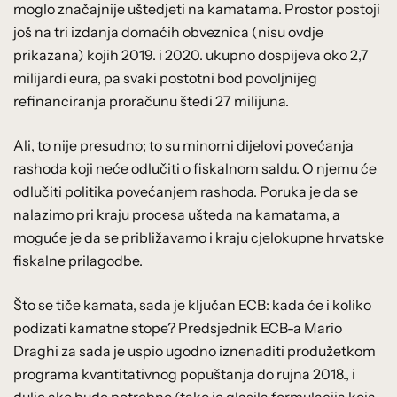
moglo značajnije uštedjeti na kamatama. Prostor postoji
još na tri izdanja domaćih obveznica (nisu ovdje
prikazana) kojih 2019. i 2020. ukupno dospijeva oko 2,7
milijardi eura, pa svaki postotni bod povoljnijeg
refinanciranja proračunu štedi 27 milijuna.
Ali, to nije presudno; to su minorni dijelovi povećanja
rashoda koji neće odlučiti o fiskalnom saldu. O njemu će
odlučiti politika povećanjem rashoda. Poruka je da se
nalazimo pri kraju procesa ušteda na kamatama, a
moguće je da se približavamo i kraju cjelokupne hrvatske
fiskalne prilagodbe.
Što se tiče kamata, sada je ključan ECB: kada će i koliko
podizati kamatne stope? Predsjednik ECB-a Mario
Draghi za sada je uspio ugodno iznenaditi produžetkom
programa kvantitativnog popuštanja do rujna 2018., i
dulje ako bude potrebno (tako je glasila formulacija koja