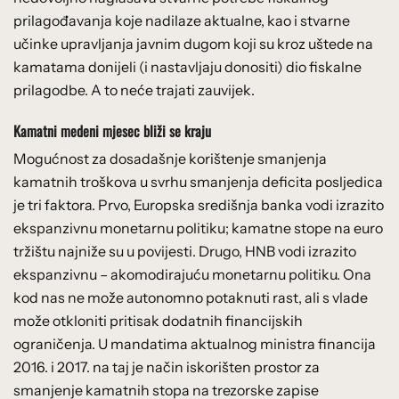
prilagođavanja koje nadilaze aktualne, kao i stvarne
učinke upravljanja javnim dugom koji su kroz uštede na
kamatama donijeli (i nastavljaju donositi) dio fiskalne
prilagodbe. A to neće trajati zauvijek.
Kamatni medeni mjesec bliži se kraju
Mogućnost za dosadašnje korištenje smanjenja
kamatnih troškova u svrhu smanjenja deficita posljedica
je tri faktora. Prvo, Europska središnja banka vodi izrazito
ekspanzivnu monetarnu politiku; kamatne stope na euro
tržištu najniže su u povijesti. Drugo, HNB vodi izrazito
ekspanzivnu – akomodirajuću monetarnu politiku. Ona
kod nas ne može autonomno potaknuti rast, ali s vlade
može otkloniti pritisak dodatnih financijskih
ograničenja. U mandatima aktualnog ministra financija
2016. i 2017. na taj je način iskorišten prostor za
smanjenje kamatnih stopa na trezorske zapise