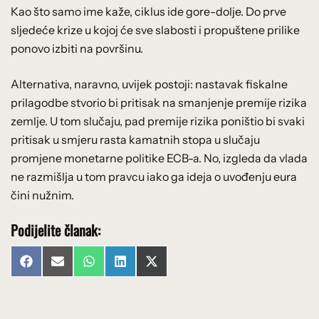
Kao što samo ime kaže, ciklus ide gore-dolje. Do prve
sljedeće krize u kojoj će sve slabosti i propuštene prilike
ponovo izbiti na površinu.
Alternativa, naravno, uvijek postoji: nastavak fiskalne
prilagodbe stvorio bi pritisak na smanjenje premije rizika
zemlje. U tom slučaju, pad premije rizika poništio bi svaki
pritisak u smjeru rasta kamatnih stopa u slučaju
promjene monetarne politike ECB-a. No, izgleda da vlada
ne razmišlja u tom pravcu iako ga ideja o uvođenju eura
čini nužnim.
Podijelite članak:
Share
Share
Share
Share
Share
Facebook
Email
WhatsApp
LinkedIn
X
on
on
on
on
on
(Twitter)