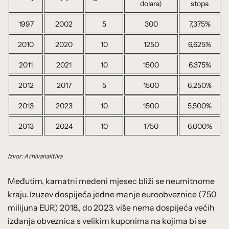
dolara)
stopa
1997
2002
5
300
7,375%
2010
2020
10
1250
6,625%
2011
2021
10
1500
6,375%
2012
2017
5
1500
6,250%
2013
2023
10
1500
5,500%
2013
2024
10
1750
6,000%
Izvor: Arhivanalitika
Međutim, kamatni medeni mjesec bliži se neumitnome
kraju. Izuzev dospijeća jedne manje euroobveznice (750
milijuna EUR) 2018., do 2023. više nema dospijeća većih
izdanja obveznica s velikim kuponima na kojima bi se