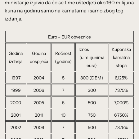
ministar je izjavio da će se time uštedjeti oko 160 milijuna
kuna na godinu samo na kamatama i samo zbog tog
izdanja.
Euro – EUR obveznice
Iznos
Kuponska
Godina
Godina
Ročnost
(u milijunima
kamatna
izdanja
dospijeća
(godine)
eura)
stopa
1997
2004
5
300 (DEM)
6,125%
1999
2006
7
300
7,375%
2000
2005
5
500
7,000%
2001
2011
10
750
6,750%
2002
2009
7
500
7,375%