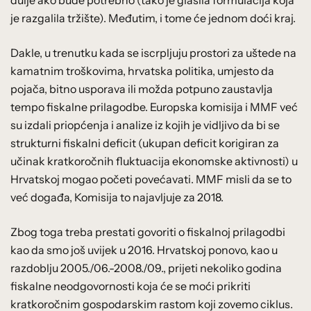
je razgalila tržište). Međutim, i tome će jednom doći kraj.
Dakle, u trenutku kada se iscrpljuju prostori za uštede na
kamatnim troškovima, hrvatska politika, umjesto da
pojača, bitno usporava ili možda potpuno zaustavlja
tempo fiskalne prilagodbe. Europska komisija i MMF već
su izdali priopćenja i analize iz kojih je vidljivo da bi se
strukturni fiskalni deficit (ukupan deficit korigiran za
učinak kratkoročnih fluktuacija ekonomske aktivnosti) u
Hrvatskoj mogao početi povećavati. MMF misli da se to
već događa, Komisija to najavljuje za 2018.
Zbog toga treba prestati govoriti o fiskalnoj prilagodbi
kao da smo još uvijek u 2016. Hrvatskoj ponovo, kao u
razdoblju 2005./06.-2008./09., prijeti nekoliko godina
fiskalne neodgovornosti koja će se moći prikriti
kratkoročnim gospodarskim rastom koji zovemo ciklus.