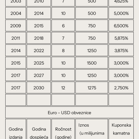
2003
2010
7
500
4,625%
2004
2014
10
500
5,000%
2009
2015
6
750
6,500%
2011
2018
7
750
5,875%
2014
2022
8
1250
3,875%
2015
2025
10
1500
3,000%
2017
2027
10
1250
3,000%
2017
2030
12
1275
2,750%
Euro – USD obveznice
Iznos
Kuponska
Godina
Godina
Ročnost
(u milijunima
kamatna
izdanja
dospijeća
(godine)