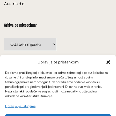
Austria d.d.
Arhiva po mjesecima:
Arhiva
po
mjesecima:
Upravljajte pristankom
Važne poveznice
Da bismo pružili najbolje iskustvo, koristimo tehnologije poput kolačića za
Uvjeti korištenja
čuvanje i/ili pristup informacijama o uređaju. Suglasnost s ovim
tehnologijama će nam omogućiti da obrađujemo podatke kao što su
Politika privatnosti
ponašanje pri pregledavanju ili jedinstveni ID-ovi na ovoj web stranici.
Nepristanak ili povlačenje suglasnosti može negativno utjecati na
određene karakteristike i funkcije.
Kolačići
Upravljanje uslugama
O nama i usluge