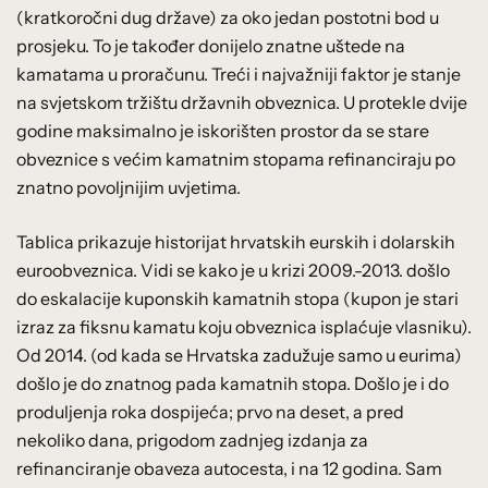
(kratkoročni dug države) za oko jedan postotni bod u
prosjeku. To je također donijelo znatne uštede na
kamatama u proračunu. Treći i najvažniji faktor je stanje
na svjetskom tržištu državnih obveznica. U protekle dvije
godine maksimalno je iskorišten prostor da se stare
obveznice s većim kamatnim stopama refinanciraju po
znatno povoljnijim uvjetima.
Tablica prikazuje historijat hrvatskih eurskih i dolarskih
euroobveznica. Vidi se kako je u krizi 2009.-2013. došlo
do eskalacije kuponskih kamatnih stopa (kupon je stari
izraz za fiksnu kamatu koju obveznica isplaćuje vlasniku).
Od 2014. (od kada se Hrvatska zadužuje samo u eurima)
došlo je do znatnog pada kamatnih stopa. Došlo je i do
produljenja roka dospijeća; prvo na deset, a pred
nekoliko dana, prigodom zadnjeg izdanja za
refinanciranje obaveza autocesta, i na 12 godina. Sam