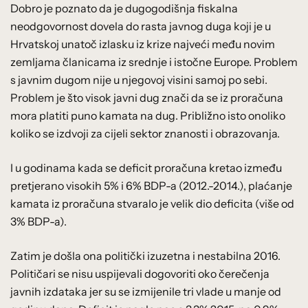
Dobro je poznato da je dugogodišnja fiskalna
neodgovornost dovela do rasta javnog duga koji je u
Hrvatskoj unatoč izlasku iz krize najveći među novim
zemljama članicama iz srednje i istočne Europe. Problem
s javnim dugom nije u njegovoj visini samoj po sebi.
Problem je što visok javni dug znači da se iz proračuna
mora platiti puno kamata na dug. Približno isto onoliko
koliko se izdvoji za cijeli sektor znanosti i obrazovanja.
I u godinama kada se deficit proračuna kretao između
pretjerano visokih 5% i 6% BDP-a (2012.-2014.), plaćanje
kamata iz proračuna stvaralo je velik dio deficita (više od
3% BDP-a).
Zatim je došla ona politički izuzetna i nestabilna 2016.
Političari se nisu uspijevali dogovoriti oko čerečenja
javnih izdataka jer su se izmijenile tri vlade u manje od