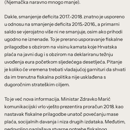
(Njemačka naravno mnogo manje).
Dakle, smanjenje deficita 2017.-2018. znatno je usporeno
u odnosu na smanjenje deficita 2015.-2016., a primarni
saldo se vjerojatno više ni ne smanjuje, osim ako prihodi
ugodno ne iznenade. To je prerano usporavanje fiskalne
prilagodbe s obzirom na visinu kamata koje Hrvatska
plaća na javni dug i s obzirom na deklariranu težnju
uvođenja eura početkom sljedećega desetljeća. Pitanje
je koliko će vremena trebati vladajućoj garnituri da shvati
da im trenutna fiskalna politika nije usklađena s
dugoročnim strateškim ciljem.
To je već nova informacija. Ministar Zdravko Marić
komunikacijski vrlo vješto prezentira proračun 2018. kao
nastavak fiskalne prilagodbe unatoč povećanju mase
plaća, socijalnih davanja i niza drugih izdataka. Međutim,
nedovoljno naglašava stvarne potrebe fiskalnog