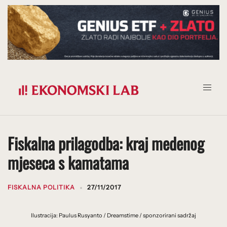
Prijeđi
na
sadržaj
Fiskalna prilagodba: kraj medenog
mjeseca s kamatama
FISKALNA POLITIKA
27/11/2017
Ilustracija: Paulus Rusyanto / Dreamstime / sponzorirani sadržaj