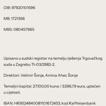
OIB: 97920101596
MB: 1721356
MBS: 080457965
Upisano u sudski registar na temelju rješenja Trgovačkog
suda u Zagrebu Tt-03/2982-2.
Direktori: Velimir Šonje, Amina Ahec Šonje
Temeljni kapital: 27.100,00 kuna / 3.596,79 eura, uplaćen
u cijelosti.
IBAN: HR9524840081101672453, kod Raiffeisenbank