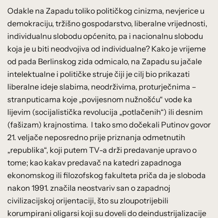
Odakle na Zapadu toliko političkog cinizma, nevjerice u
demokraciju, tržišno gospodarstvo, liberalne vrijednosti,
individualnu slobodu općenito, pa i nacionalnu slobodu
koja je u biti neodvojiva od individualne? Kako je vrijeme
od pada Berlinskog zida odmicalo, na Zapadu su jačale
intelektualne i političke struje čiji je cilj bio prikazati
liberalne ideje slabima, neodrživima, proturječnima –
stranputicama koje „povijesnom nužnošću“ vode ka
lijevim (socijalistička revolucija „potlačenih“) ili desnim
(fašizam) krajnostima. I tako smo dočekali Putinov govor
21. veljače neposredno prije priznanja odmetnutih
„republika“, koji putem TV-a drži predavanje upravo o
tome; kao kakav predavač na katedri zapadnoga
ekonomskog ili filozofskog fakulteta priča da je sloboda
nakon 1991. značila neostvariv san o zapadnoj
civilizacijskoj orijentaciji, što su zloupotrijebili
korumpirani oligarsi koji su doveli do deindustrijalizacije