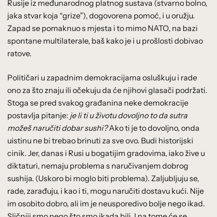
Rusije iz međunarodnog platnog sustava (stvarno bolno,
jaka stvar koja “grize”), dogovorena pomoć, i u oružju.
Zapad se pomaknuo s mjesta i to mimo NATO, na bazi
spontane multilaterale, baš kako je i u prošlosti dobivao
ratove.
Političari u zapadnim demokracijama osluškuju i rade
ono za što znaju ili očekuju da će njihovi glasači podržati.
Stoga se pred svakog građanina neke demokracije
postavlja pitanje:
je li ti u životu dovoljno to da sutra
možeš naručiti dobar sushi?
Ako ti je to dovoljno, onda
uistinu ne bi trebao brinuti za sve ovo. Budi historijski
cinik. Jer, danas i Rusi u bogatijim gradovima, iako žive u
diktaturi, nemaju problema s naručivanjem dobrog
sushija. (Uskoro bi moglo biti problema). Zaljubljuju se,
rade, zarađuju, i kao i ti, mogu naručiti dostavu kući. Nije
im osobito dobro, ali im je neusporedivo bolje nego ikad.
Sličniji smo nego što smo ikada bili. I na tome će se