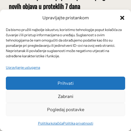
novih objava u proteklih 7 dana
Upravljajte pristankom
Email
*
Da bismo pružili najbolje iskustvo, koristimo tehnologije poput kolačića za
čuvanje i/ili pristup informacijama o uređaju. Suglasnost s ovim
tehnologijama će nam omogućiti da obrađujemo podatke kao što su
ponašanje pri pregledavanju ili jedinstveni ID-ovi na ovoj web stranici.
Nepristanak ili povlačenje suglasnosti može negativno utjecati na
određene karakteristike i funkcije.
Upravljanje uslugama
Prihvati
Zabrani
Pogledaj postavke
Politika kolačića
Politika privatnosti