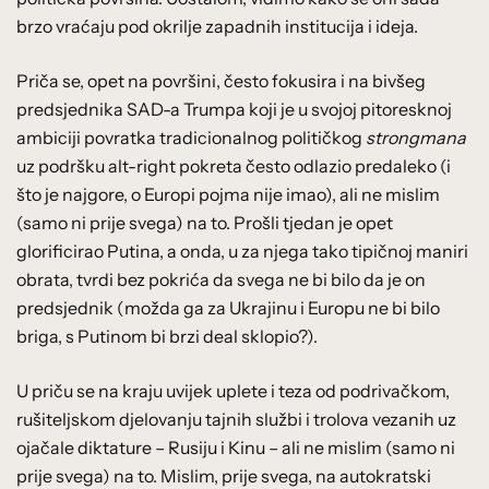
brzo vraćaju pod okrilje zapadnih institucija i ideja.
Priča se, opet na površini, često fokusira i na bivšeg
predsjednika SAD-a Trumpa koji je u svojoj pitoresknoj
ambiciji povratka tradicionalnog političkog
strongmana
uz podršku alt-right pokreta često odlazio predaleko (i
što je najgore, o Europi pojma nije imao), ali ne mislim
(samo ni prije svega) na to. Prošli tjedan je opet
glorificirao Putina, a onda, u za njega tako tipičnoj maniri
obrata, tvrdi bez pokrića da svega ne bi bilo da je on
predsjednik (možda ga za Ukrajinu i Europu ne bi bilo
briga, s Putinom bi brzi deal sklopio?).
U priču se na kraju uvijek uplete i teza od podrivačkom,
rušiteljskom djelovanju tajnih službi i trolova vezanih uz
ojačale diktature – Rusiju i Kinu – ali ne mislim (samo ni
prije svega) na to. Mislim, prije svega, na autokratski