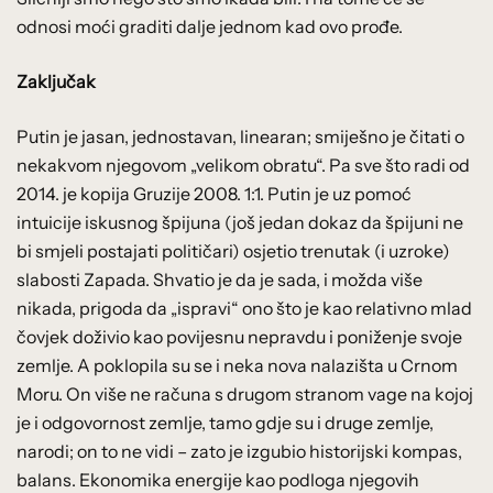
odnosi moći graditi dalje jednom kad ovo prođe.
Zaključak
Putin je jasan, jednostavan, linearan; smiješno je čitati o
nekakvom njegovom „velikom obratu“. Pa sve što radi od
2014. je kopija Gruzije 2008. 1:1. Putin je uz pomoć
intuicije iskusnog špijuna (još jedan dokaz da špijuni ne
bi smjeli postajati političari) osjetio trenutak (i uzroke)
slabosti Zapada. Shvatio je da je sada, i možda više
nikada, prigoda da „ispravi“ ono što je kao relativno mlad
čovjek doživio kao povijesnu nepravdu i poniženje svoje
zemlje. A poklopila su se i neka nova nalazišta u Crnom
Moru. On više ne računa s drugom stranom vage na kojoj
je i odgovornost zemlje, tamo gdje su i druge zemlje,
narodi; on to ne vidi – zato je izgubio historijski kompas,
balans. Ekonomika energije kao podloga njegovih