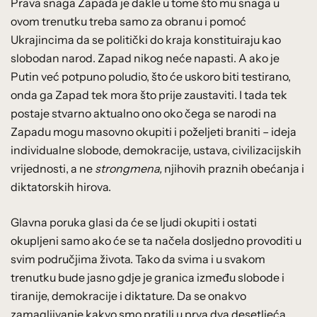
Prava snaga Zapada je dakle u tome što mu snaga u
ovom trenutku treba samo za obranu i pomoć
Ukrajincima da se politički do kraja konstituiraju kao
slobodan narod. Zapad nikog neće napasti. A ako je
Putin već potpuno poludio, što će uskoro biti testirano,
onda ga Zapad tek mora što prije zaustaviti. I tada tek
postaje stvarno aktualno ono oko čega se narodi na
Zapadu mogu masovno okupiti i poželjeti braniti – ideja
individualne slobode, demokracije, ustava, civilizacijskih
vrijednosti, a ne
strongmena,
njihovih praznih obećanja i
diktatorskih hirova.
Glavna poruka glasi da će se ljudi okupiti i ostati
okupljeni samo ako će se ta načela dosljedno provoditi u
svim područjima života. Tako da svima i u svakom
trenutku bude jasno gdje je granica između slobode i
tiranije, demokracije i diktature. Da se onakvo
zamagljivanje kakvo smo pratili u prva dva desetljeća