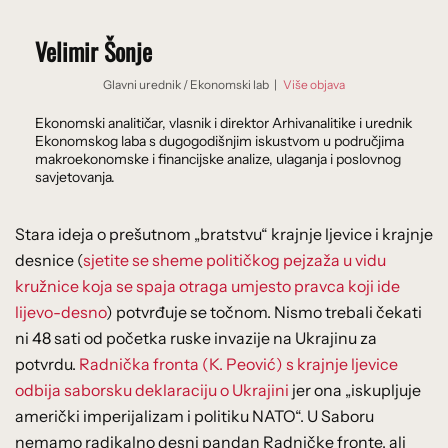
Velimir Šonje
Glavni urednik
/
Ekonomski lab
|
Više objava
Ekonomski analitičar, vlasnik i direktor Arhivanalitike i urednik
Ekonomskog laba s dugogodišnjim iskustvom u područjima
makroekonomske i financijske analize, ulaganja i poslovnog
savjetovanja.
Stara ideja o prešutnom „bratstvu“ krajnje ljevice i krajnje
desnice (
sjetite se sheme političkog pejzaža u vidu
kružnice koja se spaja otraga umjesto pravca koji ide
lijevo-desno
) potvrđuje se točnom. Nismo trebali čekati
ni 48 sati od početka ruske invazije na Ukrajinu za
potvrdu.
Radnička fronta (K. Peović) s krajnje ljevice
odbija saborsku deklaraciju o Ukrajini
jer ona „iskupljuje
američki imperijalizam i politiku NATO“. U Saboru
nemamo radikalno desni pandan Radničke fronte, ali