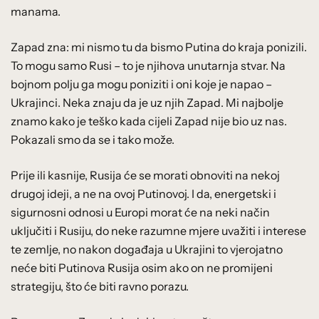
manama.
Zapad zna: mi nismo tu da bismo Putina do kraja ponizili.
To mogu samo Rusi – to je njihova unutarnja stvar. Na
bojnom polju ga mogu poniziti i oni koje je napao –
Ukrajinci. Neka znaju da je uz njih Zapad. Mi najbolje
znamo kako je teško kada cijeli Zapad nije bio uz nas.
Pokazali smo da se i tako može.
Prije ili kasnije, Rusija će se morati obnoviti na nekoj
drugoj ideji, a ne na ovoj Putinovoj. I da, energetski i
sigurnosni odnosi u Europi morat će na neki način
uključiti i Rusiju, do neke razumne mjere uvažiti i interese
te zemlje, no nakon događaja u Ukrajini to vjerojatno
neće biti Putinova Rusija osim ako on ne promijeni
strategiju, što će biti ravno porazu.