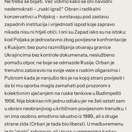
Ne treba se bojati. Već vidimo kako se oni navodni
nedemokrati – „ruski igrač“ Obran i radikalni
konzervativci u Poljskoj – svrstavaju pod zastavu
zapadnih institucija i vrijednosti ispod koje zapravo
nikada nisu ni htjeli otići. I oni su Zapad iako su na istoku:
kod Poljaka je jednostavno zbog povijesne konfrontacije
s Rusijom; bez puno razmišljanja otvaraju granice
Ukrajincima bez kontrole dokumenata, neslužbeno
pomažu otpor, ne boje se odmazde Rusije. Orban je
trenutno zaboravio na svoje veze s ruskim oligarsima i
Putinom kada je nanjušio tko je na kojoj strani povijesti i
da bi mu oporba mogla zamahati pod prozorom s
kolektivnim sjećanjem na ruske tenkove u Budimpešti
1956. Nije blokirao niti jednu odluku jer ne želi ostati sam
u obrani neobranjivog u kritičnom povijesnom trenutku. I
on ima osobno, emotivno iskustvo iz 1989., ali s druge
strane zida (Orban je tada bio liberal). U međuvremenu
je to “malo” zaboravio, ali i to ga u vremenima kad su