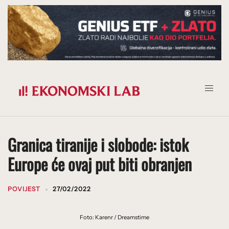
Prijeđi
na
sadržaj
Granica tiranije i slobode: istok
Europe će ovaj put biti obranjen
POVIJEST
27/02/2022
Foto: Karenr / Dreamstime