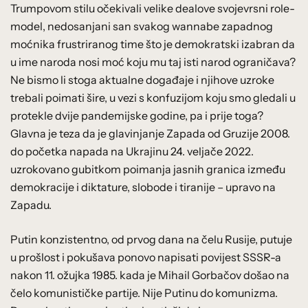
Trumpovom stilu očekivali velike dealove svojevrsni role-
model, nedosanjani san svakog wannabe zapadnog
moćnika frustriranog time što je demokratski izabran da
u ime naroda nosi moć koju mu taj isti narod ograničava?
Ne bismo li stoga aktualne događaje i njihove uzroke
trebali poimati šire, u vezi s konfuzijom koju smo gledali u
protekle dvije pandemijske godine, pa i prije toga?
Glavna je teza da je glavinjanje Zapada od Gruzije 2008.
do početka napada na Ukrajinu 24. veljače 2022.
uzrokovano gubitkom poimanja jasnih granica između
demokracije i diktature, slobode i tiranije – upravo na
Zapadu.
Putin konzistentno, od prvog dana na čelu Rusije, putuje
u prošlost i pokušava ponovo napisati povijest SSSR-a
nakon 11. ožujka 1985. kada je Mihail Gorbačov došao na
čelo komunističke partije. Nije Putinu do komunizma.