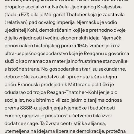
propalog socijalizma. Na čelu Ujedinjenog Kraljevstva
(tada u EZ!) bila je Margaret Thatcher koja je zaustavila
(relativan) pad ocvalog imperija. Njemačku je vodio
ujedinitelj Kohl, demokršćanin koji je s prethodno dvoje
dijelio vrijednosti i većinu ekonomskih ideja. Njemački
ponos nakon historijskog poraza 1945. vraćen je kroz
ultra-uspješno gospodarstvo koje je Reaganu u govorima
služilo kao mamac za materijalno frustrirane stanovnike
s istočne strane. No, gospodarske stvari su sekundarne,
dobrodošle kao sredstvo, ali upregnute u širu idejnu
priču. Francuski predsjednik Mitterand politički je
odudarao od trojca Reagan-Thatcher-Kohl jer je bio
socijalist, no u bitnim civilizacijskim pitanjima odnosa
prema SSSR-u, ujedinjenja Njemačke i budućnosti
Europe, njegova je prisutnost u četvercu bila izvor
dodatne snage. Ta čvrsta centristička alijansa,
utemeljena na idejama liberalne demokracije, protežna