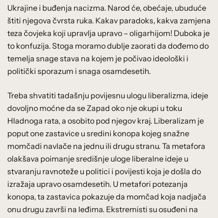
Ukrajine i buđenja nacizma. Narod će, obećaje, ubuduće
štiti njegova čvrsta ruka. Kakav paradoks, kakva zamjena
teza čovjeka koji upravlja upravo – oligarhijom! Duboka je
to konfuzija. Stoga moramo dublje zaorati da dođemo do
temelja snage stava na kojem je počivao ideološki i
politički sporazum i snaga osamdesetih.
Treba shvatiti tadašnju povijesnu ulogu liberalizma, ideje
dovoljno moćne da se Zapad oko nje okupi u toku
Hladnoga rata, a osobito pod njegov kraj. Liberalizam je
poput one zastavice u sredini konopa kojeg snažne
momčadi navlače na jednu ili drugu stranu. Ta metafora
olakšava poimanje središnje uloge liberalne ideje u
stvaranju ravnoteže u politici i povijesti koja je došla do
izražaja upravo osamdesetih. U metafori potezanja
konopa, ta zastavica pokazuje da momčad koja nadjača
onu drugu završi na leđima. Ekstremisti su osuđeni na