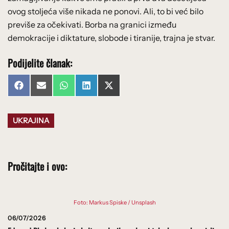
ovog stoljeća više nikada ne ponovi. Ali, to bi već bilo
previše za očekivati. Borba na granici između
demokracije i diktature, slobode i tiranije, trajna je stvar.
Podijelite članak:
Share
Share
Share
Share
Share
Facebook
Email
WhatsApp
LinkedIn
X
on
on
on
on
on
(Twitter)
UKRAJINA
Pročitajte i ovo:
Foto: Markus Spiske / Unsplash
06/07/2026