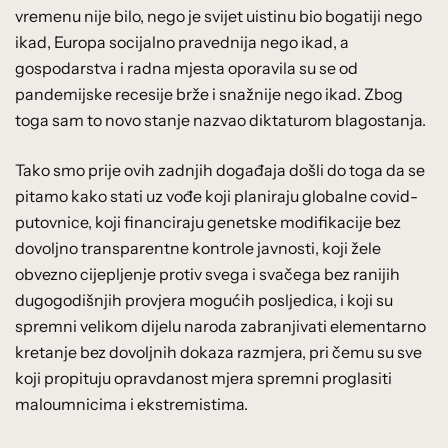
vremenu nije bilo, nego je svijet uistinu bio bogatiji nego
ikad, Europa socijalno pravednija nego ikad, a
gospodarstva i radna mjesta oporavila su se od
pandemijske recesije brže i snažnije nego ikad. Zbog
toga sam to novo stanje nazvao diktaturom blagostanja.
Tako smo prije ovih zadnjih događaja došli do toga da se
pitamo kako stati uz vođe koji planiraju globalne covid-
putovnice, koji financiraju genetske modifikacije bez
dovoljno transparentne kontrole javnosti, koji žele
obvezno cijepljenje protiv svega i svačega bez ranijih
dugogodišnjih provjera mogućih posljedica, i koji su
spremni velikom dijelu naroda zabranjivati elementarno
kretanje bez dovoljnih dokaza razmjera, pri čemu su sve
koji propituju opravdanost mjera spremni proglasiti
maloumnicima i ekstremistima.