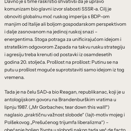
Davno je s time raskrstio shvativši da je upravo
komunizam bio glavni izvor slabosti SSSR-a. Cilj je
obnoviti globalnu moć ruskog imperija s BDP-om
manjim od Italije ali boljom gospodarskom perspektivom
i dalje zasnovanom na jedinoj ruskoj snazi –
energentima. Stoga potraga za unificirajućom idejom i
strateškim odgovorom Zapada na takvu rusku strategiju
i agresiju treba krenuti od postavki iz osamdesetih
godina 20. stoljeća. Prošlost na prošlost: Putinu se na
putu u prošlost moguće suprotstaviti samo idejom iz tog
vremena.
Tada je na čelu SAD-a bio Reagan, republikanac, koji je u
antologijskom govoru na Brandenburškim vratima u
lipnju 1987. („Mr Gorbachev, tear down this wall!“)
naglasio „praktičnu važnost slobode“ (lajt-motiv mojeg i
Polšekovog „Prešućenog trijumfa liberalizma“) –
obećanje boljeg života u slobodi nakon tada već de facto