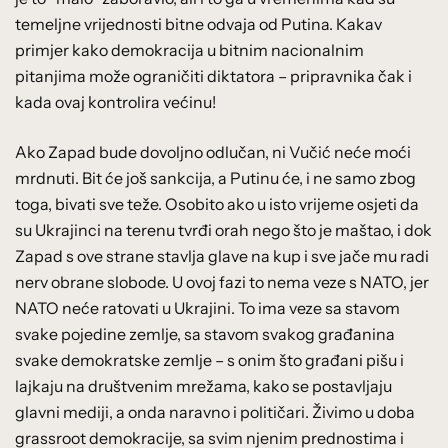
temeljne vrijednosti bitne odvaja od Putina. Kakav
primjer kako demokracija u bitnim nacionalnim
pitanjima može ograničiti diktatora – pripravnika čak i
kada ovaj kontrolira većinu!
Ako Zapad bude dovoljno odlučan, ni Vučić neće moći
mrdnuti. Bit će još sankcija, a Putinu će, i ne samo zbog
toga, bivati sve teže. Osobito ako u isto vrijeme osjeti da
su Ukrajinci na terenu tvrđi orah nego što je maštao, i dok
Zapad s ove strane stavlja glave na kup i sve jače mu radi
nerv obrane slobode. U ovoj fazi to nema veze s NATO, jer
NATO neće ratovati u Ukrajini. To ima veze sa stavom
svake pojedine zemlje, sa stavom svakog građanina
svake demokratske zemlje – s onim što građani pišu i
lajkaju na društvenim mrežama, kako se postavljaju
glavni mediji, a onda naravno i političari. Živimo u doba
grassroot demokracije, sa svim njenim prednostima i