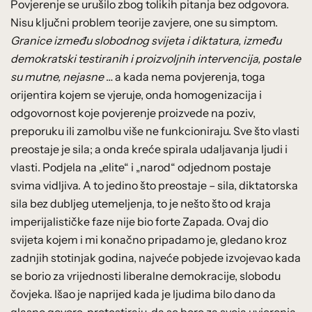
Povjerenje se urušilo zbog tolikih pitanja bez odgovora.
Nisu ključni problem teorije zavjere, one su simptom.
Granice između slobodnog svijeta i diktatura, između
demokratski testiranih i proizvoljnih intervencija, postale
su mutne, nejasne
… a kada nema povjerenja, toga
orijentira kojem se vjeruje, onda homogenizacija i
odgovornost koje povjerenje proizvede na poziv,
preporuku ili zamolbu više ne funkcioniraju. Sve što vlasti
preostaje je sila; a onda kreće spirala udaljavanja ljudi i
vlasti. Podjela na „elite“ i „narod“ odjednom postaje
svima vidljiva. A to jedino što preostaje – sila, diktatorska
sila bez dubljeg utemeljenja, to je nešto što od kraja
imperijalističke faze nije bio forte Zapada. Ovaj dio
svijeta kojem i mi konačno pripadamo je, gledano kroz
zadnjih stotinjak godina, najveće pobjede izvojevao kada
se borio za vrijednosti liberalne demokracije, slobodu
čovjeka. Išao je naprijed kada je ljudima bilo dano da
glasno govore, protestiraju, da se bore za svoja uvjerenja,