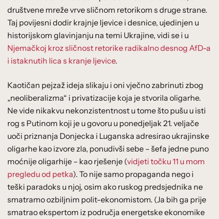
društvene mreže vrve sličnom retorikom s druge strane.
Taj povijesni dodir krajnje ljevice i desnice, ujedinjen u
historijskom glavinjanju na temi Ukrajine, vidi se i u
Njemačkoj kroz sličnost retorike radikalno desnog AfD-a
i istaknutih lica s kranje ljevice
.
Kaotičan pejzaž ideja slikaju i oni vječno zabrinuti zbog
„neoliberalizma“ i privatizacije koja je stvorila oligarhe.
Ne vide nikakvu nekonzistentnost u tome što pušu u isti
rog s Putinom koji je u govoru u ponedjeljak 21. veljače
uoči priznanja Donjecka i Luganska adresirao ukrajinske
oligarhe kao izvore zla, ponudivši sebe – šefa jedne puno
moćnije oligarhije – kao rješenje (
vidjeti točku 11 u mom
pregledu od petka
). To nije samo propaganda nego i
teški paradoks u njoj, osim ako ruskog predsjednika ne
smatramo ozbiljnim polit-ekonomistom. (Ja bih ga prije
smatrao ekspertom iz područja energetske ekonomike