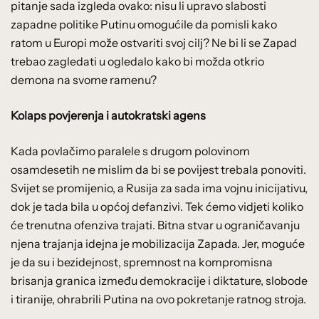
pitanje sada izgleda ovako: nisu li upravo slabosti
zapadne politike Putinu omogućile da pomisli kako
ratom u Europi može ostvariti svoj cilj? Ne bi li se Zapad
trebao zagledati u ogledalo kako bi možda otkrio
demona na svome ramenu?
Kolaps povjerenja i autokratski agens
Kada povlačimo paralele s drugom polovinom
osamdesetih ne mislim da bi se povijest trebala ponoviti.
Svijet se promijenio, a Rusija za sada ima vojnu inicijativu,
dok je tada bila u općoj defanzivi. Tek ćemo vidjeti koliko
će trenutna ofenziva trajati. Bitna stvar u ograničavanju
njena trajanja idejna je mobilizacija Zapada. Jer, moguće
je da su i bezidejnost, spremnost na kompromisna
brisanja granica između demokracije i diktature, slobode
i tiranije, ohrabrili Putina na ovo pokretanje ratnog stroja.