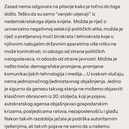
Zasad nema odgovora na pitanje kako je točno do toga
došlo. Teško da su samo “vanjski utjecaji” iz
nedemokratskoga dijela svijeta. Možda je riječ o
univerzalno negativnoj selekciji političkih elita; možda je
riječ o pretjeranoj moći birokrata i tehnokrata koje u
njihovim nabujalim državnim aparatima više nitko ne
može kontrolirati, ni odozgo od strane političkih
nalogodavaca, ni odozdo od strane javnosti. Možda je
nešto treće: demografske promjene, promjene
komunikacijskih tehnologija i medija … U svakom slučaju,
nema jednoznačnog/jednostavnog objašnjenja. Jedino
je sigurno da genezu takvog stanja ne možemo objasniti
klasičnim obrascem iz 20. stoljeća, koji je pojavu
autokratskog agensa objašnjavao gospodarskim
krizama, posljedicama ratova, nezaposlenošću i glađu.
Nakon takvih razdoblja jačala je podrška autoritarnim
rješenjima, ali takvih pojava ne samo da u našemu