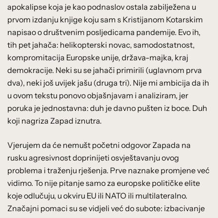
apokalipse koja je kao podnaslov ostala zabilježena u
prvom izdanju knjige koju sam s Kristijanom Kotarskim
napisao o društvenim posljedicama pandemije. Evo ih,
tih pet jahača: helikopterski novac, samodostatnost,
kompromitacija Europske unije, država-majka, kraj
demokracije. Neki su se jahači primirili (uglavnom prva
dva), neki još uvijek jašu (druga tri). Nije mi ambicija da ih
u ovom tekstu ponovo objašnjavam i analiziram, jer
poruka je jednostavna: duh je davno pušten iz boce. Duh
koji nagriza Zapad iznutra.
Vjerujem da će nemušt početni odgovor Zapada na
rusku agresivnost doprinijeti osvještavanju ovog
problema i traženju rješenja. Prve naznake promjene već
vidimo. To nije pitanje samo za europske političke elite
koje odlučuju, u okviru EU ili NATO ili multilateralno.
Značajni pomaci su se vidjeli već do subote: izbacivanje