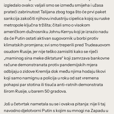
izgledalo ovako: valjali smo se između smijeha i užasa
prateći zabrinutost Talijana zbog toga što će prvi paket
sankcija zakočiti njihovu industriju cipelica kojoj su ruske
metropole ključna tržišta; čitali smo o visokom
američkom dužnosniku Johnu Kerryu koji je izrazio nadu
da će Putin ostati aktivan sugovornik u borbi protiv
klimatskih promjena; svi smo treperili pred Trudeauovom
osudom Rusije, jer nije teško zamisliti kako se riječi
„maminog sina meke diktature“ koji zamrzava bankovne
račune demonstranata protiv pandemijskih mjera
odbijaju o zidove Kremlja dok među njima hodaju likovi
koji samo namignu a policija u roku od sat vremena
pohapsi par stotina ili tisuća anti-ratnih demonstrata
širom Rusije, u barem 50 gradova.
Još u četvrtak nametala su se i ovakva pitanja: nije li taj
navodno djelotvorni Putin s kojim su mnogi na Zapadu u