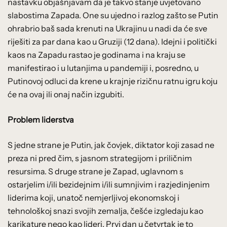
nastavku objašnjavam da je takvo stanje uvjetovano
slabostima Zapada. One su ujedno i razlog zašto se Putin
ohrabrio baš sada krenuti na Ukrajinu u nadi da će sve
riješiti za par dana kao u Gruziji (12 dana). Idejni i politički
kaos na Zapadu rastao je godinama i na kraju se
manifestirao i u lutanjima u pandemiji i, posredno, u
Putinovoj odluci da krene u krajnje rizičnu ratnu igru koju
će na ovaj ili onaj način izgubiti.
Problem liderstva
S jedne strane je Putin, jak čovjek, diktator koji zasad ne
preza ni pred čim, s jasnom strategijom i priličnim
resursima. S druge strane je Zapad, uglavnom s
ostarjelim i/ili bezidejnim i/ili sumnjivim i razjedinjenim
liderima koji, unatoč nemjerljivoj ekonomskoj i
tehnološkoj snazi svojih zemalja, češće izgledaju kao
karikature nego kao lideri. Prvi dan u četvrtak je to