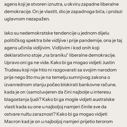
agens koji je stvoren iznutra, u okviru zapadne liberalne
demokracije. On je vlastit, dio je zapadnoga bića, i prolazi
uglavnom nezapažen.
Iako su nedemokratske tendencije u jednom dijelu
političkog spektra bile vidljive i prije pandemije, ona je taj
agens učinila vidljivim. Vidljivim i kod onih koji
deklarativno stoje „na braniku“ liberalne demokracije.
Upravo oni ga ne vide. Kako bi ga mogao vidjeti Justin
Trudeau koji nije htio ni razgovarati sa svojim narodom
prije nego što mu je na temelju sumnjivog zakona o
izvanrednom stanju počeo blokirati bankovne račune,
kada je on (samo)uvjeren da čini najbolje u interesu
blagostanja ljudi? Kako bi ga mogle vidjeti australske
vlasti kada su one u najboljoj namjeri činile sve da
ostvare nultu zaraznost? Kako bi ga mogao vidjeti
Macron kad je on u najboljoj namjeri prijetio terorom