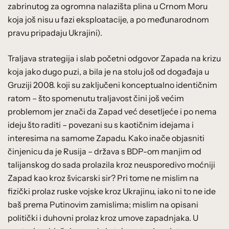
zabrinutog za ogromna nalazišta plina u Crnom Moru
koja još nisu u fazi eksploatacije, a po međunarodnom
pravu pripadaju Ukrajini).
Traljava strategija i slab početni odgovor Zapada na krizu
koja jako dugo puzi, a bila je na stolu još od događaja u
Gruziji 2008. koji su zaključeni konceptualno identičnim
ratom – što spomenutu traljavost čini još većim
problemom jer znači da Zapad već desetljeće i po nema
ideju što raditi – povezani su s kaotičnim idejama i
interesima na samome Zapadu. Kako inače objasniti
činjenicu da je Rusija – država s BDP-om manjim od
talijanskog do sada prolazila kroz neusporedivo moćniji
Zapad kao kroz švicarski sir? Pri tome ne mislim na
fizički prolaz ruske vojske kroz Ukrajinu, iako ni to ne ide
baš prema Putinovim zamislima; mislim na opisani
politički i duhovni prolaz kroz umove zapadnjaka. U