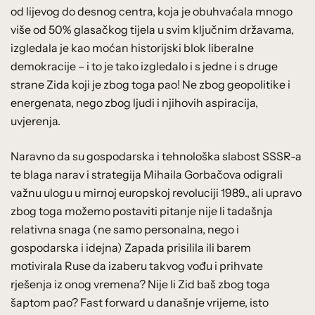
od lijevog do desnog centra, koja je obuhvaćala mnogo
više od 50% glasačkog tijela u svim ključnim državama,
izgledala je kao moćan historijski blok liberalne
demokracije – i to je tako izgledalo i s jedne i s druge
strane Zida koji je zbog toga pao! Ne zbog geopolitike i
energenata, nego zbog ljudi i njihovih aspiracija,
uvjerenja.
Naravno da su gospodarska i tehnološka slabost SSSR-a
te blaga narav i strategija Mihaila Gorbačova odigrali
važnu ulogu u mirnoj europskoj revoluciji 1989., ali upravo
zbog toga možemo postaviti pitanje nije li tadašnja
relativna snaga (ne samo personalna, nego i
gospodarska i idejna) Zapada prisilila ili barem
motivirala Ruse da izaberu takvog vođu i prihvate
rješenja iz onog vremena? Nije li Zid baš zbog toga
šaptom pao? Fast forward u današnje vrijeme, isto