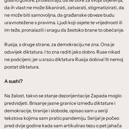
da ih vlast ne može šikanirati, zatvarati, stigmatizirati, da
ne može biti samovoljna, da građanske obveze budu
uravnotežene s pravima. Ljudi koji osjete te vrijednosti ili
im teže, pronalazili i snagu da žestoko brane to obećanje.
Rusija, s druge strane, za demokraciju ne zna. Ona je
oduvijek diktatura. I to zna raditi jako dobro. Ruse nikad
ne podcijeni; jer u srazu diktatura Rusija dobiva! Ili nemoj
postat diktatura.
A sushi?
Na žalost, takvo se stanje dezorijentacije Zapada moglo
predvidjeti. Brisanje jasne granice između diktature i
demokracije, tiranije i slobode, opisao sam u seriji
tekstova kojima sam pratio pandemiju. Serijal je počeo
pred dvije godine kada sam artikulirao tezu o pet jahača