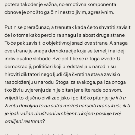
poteza također je važna, no emotivna komponenta
obnove je ono što ga čini nestrpljivim, agresivnim.
Putin se preračunao, a trenutak kada će to shvatiti zavisit
će i o tome kako percipira snagu i slabost druge strane.
To će pak zavisiti o objektivnoj snazi ove strane. A snaga
ove strane je snaga demokracije koja se temelji na ideji
individualne slobode. Sve politike se iz toga izvode. U
demokraciji, političari koji predstavljaju narod nisu
hiroviti diktatori nego ljudi čija čvrstina stava zavisi o
raspoloženju u narodu. Stoga, za svakoga, pa i za onoga
tko živi u uvjerenju da nije bitan jer elite rade po svom,
vrijedi to ključno civilizacijsko i političko pitanje:
je li ti u
životu dovoljno to da sutra možeš naručiti hranu kući, ili ti
je ipak važan društveni ambijent u kojem posluje tvoj
omiljeni restoran
?