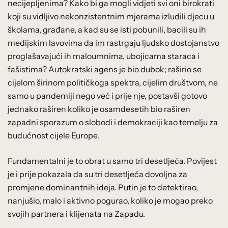
necijepljenima? Kako bi ga mogli vidjeti svi oni birokrati
koji su vidljivo nekonzistentnim mjerama izludili djecu u
školama, građane, a kad su se isti pobunili, bacili su ih
medijskim lavovima da im rastrgaju ljudsko dostojanstvo
proglašavajući ih maloumnima, ubojicama staraca i
fašistima? Autokratski agens je bio dubok; raširio se
cijelom širinom političkoga spektra, cijelim društvom, ne
samo u pandemiji nego već i prije nje, postavši gotovo
jednako raširen koliko je osamdesetih bio raširen
zapadni sporazum o slobodi i demokraciji kao temelju za
budućnost cijele Europe.
Fundamentalni je to obrat u samo tri desetljeća. Povijest
je i prije pokazala da su tri desetljeća dovoljna za
promjene dominantnih ideja. Putin je to detektirao,
nanjušio, malo i aktivno pogurao, koliko je mogao preko
svojih partnera i klijenata na Zapadu.