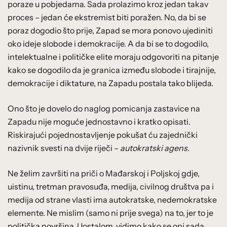
poraze u pobjedama. Sada prolazimo kroz jedan takav
proces – jedan će ekstremist biti poražen. No, da bi se
poraz dogodio što prije, Zapad se mora ponovo ujediniti
oko ideje slobode i demokracije. A da bi se to dogodilo,
intelektualne i političke elite moraju odgovoriti na pitanje
kako se dogodilo da je granica između slobode i tirajnije,
demokracije i diktature, na Zapadu postala tako blijeda.
Ono što je dovelo do naglog pomicanja zastavice na
Zapadu nije moguće jednostavno i kratko opisati.
Riskirajući pojednostavljenje pokušat ću zajednički
nazivnik svesti na dvije riječi –
autokratski agens.
Ne želim završiti na priči o Mađarskoj i Poljskoj gdje,
uistinu, tretman pravosuđa, medija, civilnog društva pa i
medija od strane vlasti ima autokratske, nedemokratske
elemente. Ne mislim (samo ni prije svega) na to, jer to je
politička površina. Uostalom, vidimo kako se oni sada