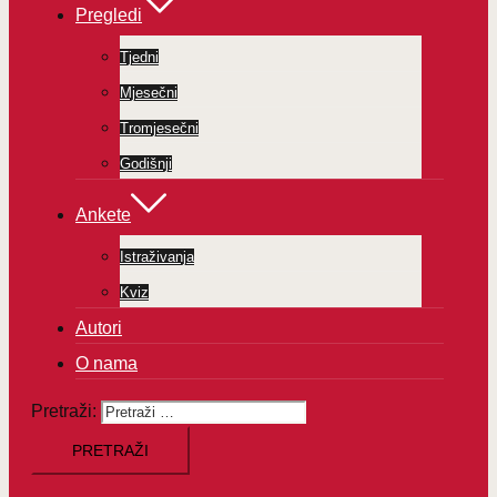
Pregledi
Tjedni
Mjesečni
Tromjesečni
Godišnji
Ankete
Istraživanja
Kviz
Autori
O nama
Pretraži: