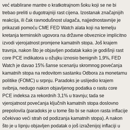
već etablirane mantre o kratkotrajnom šoku koji se ne bi
trebao preliti u dugotrajniji rast cijena. Izostanak značajnijih
reakcija, ili čak ravnodušnost ulagača, najjednostavnije je
prikazati pomoću CME FED Watch alata koji na temelju
kretanja terminskih ugovora na državne obveznice implicitno
izvodi vjerojatnost promjene kamatnih stopa. Još krajem
travnja, nakon što je objavljen podatak kako je godišnji rast
core PCE indikatora u ožujku iznosio benignih 1,9%, FED
Watch je davao 15% šanse scenariju skromnog povećanja
kamatnih stopa na redovitom sastanku Odbora za monetarnu
politike (FOMC) u srpnju. Paradoks je uslijedio krajem
svibnja, nedugo nakon objavljenog podatka o rastu core
PCE indeksa za rekordnih 3,1% u travnju; tada se
vjerojatnost povećanja ključnih kamatnih stopa doslovno
prepolovila (paradoks je u tome što bi se nakon rasta inflacije
očekivao veći strah od podizanja kamatnih stopa). A nakon
što je u lipnju objavljen podatak o još izraženijoj inflaciji u