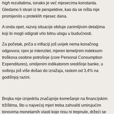
high
rezultatima, ionako je već mjesecima konstanta.
Gledamo li stvari iz te perspektive, kao da se ništa nije
promijenilo u proteklih mjesec dana.
A onda opet, razvoj situacije obiluje zanimljivim detaljima
koji bi mogli odigrati vrlo bitnu ulogu u budućnosti.
Za početak, priča o inflaciji još uvijek nema konačnog
odgovora; njen je intenzitet, mjeren temeljnim indeksom
troškova osobne potrošnje (
core
Personal Consumption
Expenditures), omiljenim indikatorom središnje banke, u
svibnju još više došao do izražaja, rastom od 3,4% na
godišnjoj razini.
Brojka nije iznjedrila značajnije
komešanje
na financijskim
tržištima, što u najvećoj mjeri treba zahvaliti umirujućim
tonovima monetarnih vlasti koje nisu ni trepnule, držeći se