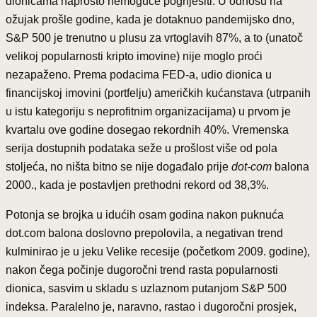
dionicama naprosto nemoguće pogriješiti. U odnosu na
ožujak prošle godine, kada je dotaknuo pandemijsko dno,
S&P 500 je trenutno u plusu za vrtoglavih 87%, a to (unatoč
velikoj popularnosti kripto imovine) nije moglo proći
nezapaženo. Prema podacima FED-a, udio dionica u
financijskoj imovini (portfelju) američkih kućanstava (utrpanih
u istu kategoriju s neprofitnim organizacijama) u prvom je
kvartalu ove godine dosegao rekordnih 40%. Vremenska
serija dostupnih podataka seže u prošlost više od pola
stoljeća, no ništa bitno se nije događalo prije
dot-com
balona
2000., kada je postavljen prethodni rekord od 38,3%.
Potonja se brojka u idućih osam godina nakon puknuća
dot.com balona doslovno prepolovila, a negativan trend
kulminirao je u jeku Velike recesije (početkom 2009. godine),
nakon čega počinje dugoročni trend rasta popularnosti
dionica, sasvim u skladu s uzlaznom putanjom S&P 500
indeksa. Paralelno je, naravno, rastao i dugoročni prosjek,