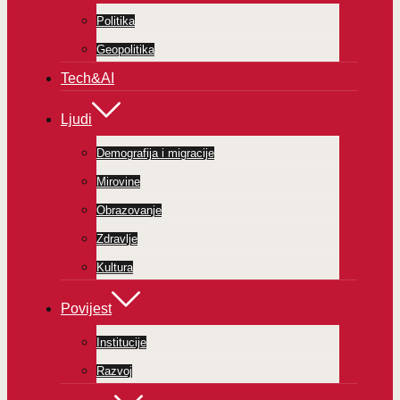
Politika
Geopolitika
Tech&AI
Ljudi
Demografija i migracije
Mirovine
Obrazovanje
Zdravlje
Kultura
Povijest
Institucije
Razvoj