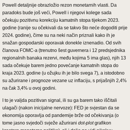
Powell detaljnije obrazložio rezon monetarnih vlasti. Da
paradoks bude još veći, Powell i njegovi kolege sada
očekuju pozitivnu korekciju kamatnih stopa tijekom 2023.
godine (ranije su očekivali da se takvo što neće dogoditi prije
2024. godine), čime su na neki način priznali kako ih je
snažan gospodarski oporavak donekle iznenadio. Od svih
članova FOMC-a (trenutno šest guvernera i 12 predsjednika
regionalnih banaka rezervi, među kojima 5 ima glas), njih 13
sada očekuje barem jedno povećanje kamatnih stopa do
kraja 2023. godine (u ožujku ih je bilo svega 7), a istodobno
su ažurirane i prognoze vezane uz inflaciju, s prijašnjih 2,4%
na čak 3,4% u ovoj godini.
I to je valjda pozitivan signal, ili su ga barem tako iščitali
ulagači (nakon inicijalne nervoze): FED je svjestan da se
ekonomija oporavlja od pandemije brže od očekivanja (o
tome jasno svjedoči svježe ažurirani
dot-plot
grafikon