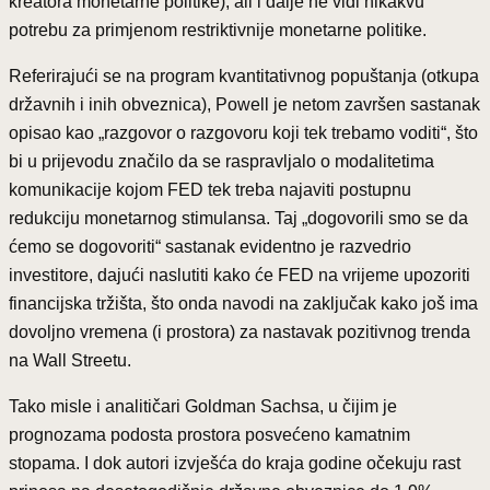
kreatora monetarne politike), ali i dalje ne vidi nikakvu
potrebu za primjenom restriktivnije monetarne politike.
Referirajući se na program kvantitativnog popuštanja (otkupa
državnih i inih obveznica), Powell je netom završen sastanak
opisao kao „razgovor o razgovoru koji tek trebamo voditi“, što
bi u prijevodu značilo da se raspravljalo o modalitetima
komunikacije kojom FED tek treba najaviti postupnu
redukciju monetarnog stimulansa. Taj „dogovorili smo se da
ćemo se dogovoriti“ sastanak evidentno je razvedrio
investitore, dajući naslutiti kako će FED na vrijeme upozoriti
financijska tržišta, što onda navodi na zaključak kako još ima
dovoljno vremena (i prostora) za nastavak pozitivnog trenda
na Wall Streetu.
Tako misle i analitičari Goldman Sachsa, u čijim je
prognozama podosta prostora posvećeno kamatnim
stopama. I dok autori izvješća do kraja godine očekuju rast