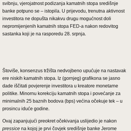
svibnju, vjerojatnost podizanja kamatnih stopa središnje
banke potpuno se – istopila. U prijevodu, trenutna aktivnost
investitora ne dopušta nikakvu drugu mogućnost doli
nepromijenjenih kamatnih stopa FED-a nakon redovitog
sastanka koji je na rasporedu 28. srpnja.
Štoviše, konsenzus tržišta nedvojbeno upućuje na nastavak
ere niskih kamatnih stopa. Iz (gornjeg) grafikona se jasno
dade iščitati povjerenje investitora u kreatore monetarne
politike. Minornu korekciju kamatnih stopa i povećanje za
minimalnih 25 baznih bodova (bps) većina očekuje tek – u
prosincu iduće godine.
Ovaj zapanjujući preokret očekivanja uslijedio je nakon
pressice
na kojoj je prvi čovjek središnje banke Jerome