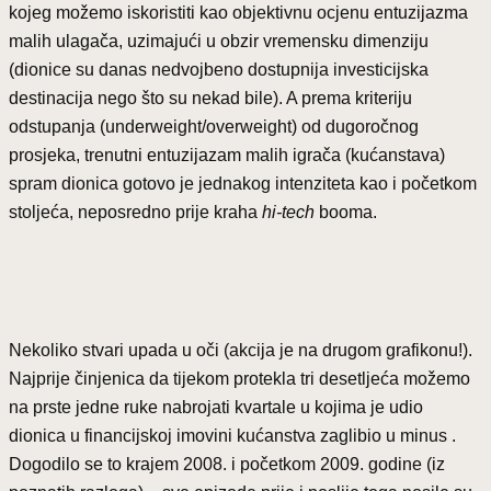
kojeg možemo iskoristiti kao objektivnu ocjenu entuzijazma
malih ulagača, uzimajući u obzir vremensku dimenziju
(dionice su danas nedvojbeno dostupnija investicijska
destinacija nego što su nekad bile). A prema kriteriju
odstupanja (underweight/overweight) od dugoročnog
prosjeka, trenutni entuzijazam malih igrača (kućanstava)
spram dionica gotovo je jednakog intenziteta kao i početkom
stoljeća, neposredno prije kraha
hi-tech
booma.
Nekoliko stvari upada u oči (akcija je na drugom grafikonu!).
Najprije činjenica da tijekom protekla tri desetljeća možemo
na prste jedne ruke nabrojati kvartale u kojima je udio
dionica u financijskoj imovini kućanstva zaglibio u minus .
Dogodilo se to krajem 2008. i početkom 2009. godine (iz