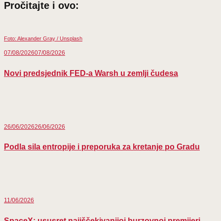
(Twitter)
Pročitajte i ovo:
Foto: Alexander Gray / Unsplash
07/08/2026
07/08/2026
Novi predsjednik FED-a Warsh u zemlji čudesa
26/06/2026
26/06/2026
Podla sila entropije i preporuka za kretanje po Gradu
11/06/2026
SpaceX: ususret najiščekivanijoj burzovnoj premijeri