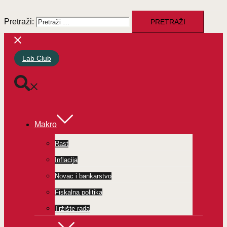
Pretraži:
Lab Club
Makro
Rast
Inflacija
Novac i bankarstvo
Fiskalna politika
Tržište rada