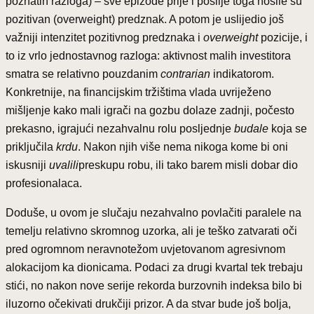
poznatih razloga) – sve epizode prije i poslije toga nosile su
pozitivan (overweight) predznak. A potom je uslijedio još
važniji intenzitet pozitivnog predznaka i
overweight
pozicije, i
to iz vrlo jednostavnog razloga: aktivnost malih investitora
smatra se relativno pouzdanim
contrarian
indikatorom.
Konkretnije, na financijskim tržištima vlada uvriježeno
mišljenje kako mali igrači na gozbu dolaze zadnji, počesto
prekasno, igrajući nezahvalnu rolu posljednje
budale
koja se
priključila
krdu
. Nakon njih više nema nikoga kome bi oni
iskusniji
uvalili
preskupu robu, ili tako barem misli dobar dio
profesionalaca.
Doduše, u ovom je slučaju nezahvalno povlačiti paralele na
temelju relativno skromnog uzorka, ali je teško zatvarati oči
pred ogromnom neravnotežom uvjetovanom agresivnom
alokacijom ka dionicama. Podaci za drugi kvartal tek trebaju
stići, no nakon nove serije rekorda burzovnih indeksa bilo bi
iluzorno očekivati drukčiji prizor. A da stvar bude još bolja,