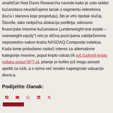
analitičari Ned Davis Researcha navode kako je usto sektor
kućanstava neuobičajeno tanak u segmentu nekretnina
(kuća i stanova koje posjeduju), što je vrlo rijedak slučaj.
Štoviše, tako netipična alokacija portfelja, odnosno
financijske imovine kućanstava („underweight real estate –
overweight equity“) vrlo je slična pozicijama zabilježenima
neposredno nakon kraha NASDAQ Composite indeksa.
Kada tome pridodamo rastući interes za alternativne
kategorije imovine, poput kripto valuta (ili
još
čudnijih
kripto
rođaka poput NFT-a
), pitanje je koliko još mogu porasti
apetiti za rizik, a s njima već ionako napregnute valuacije
dionica.
Podijelite članak:
Share
Share
Share
Share
Share
on
on
on
on
on
Mario Gatara
Facebook
Email
WhatsApp
LinkedIn
X