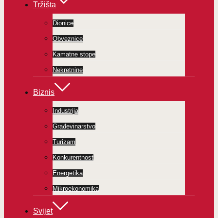
Tržišta
Dionice
Obveznice
Kamatne stope
Nekretnine
Biznis
Industrija
Građevinarstvo
Turizam
Konkurentnost
Energetika
Mikroekonomika
Svijet