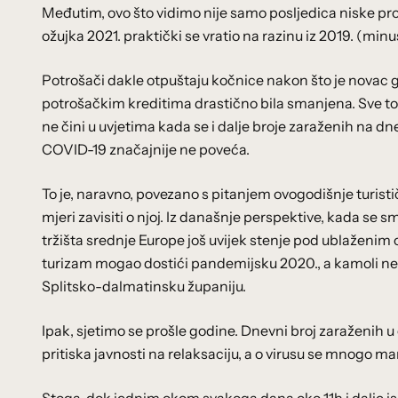
Međutim, ovo što vidimo nije samo posljedica niske pr
ožujka 2021. praktički se vratio na razinu iz 2019. (minu
Potrošači dakle otpuštaju kočnice nakon što je novac g
potrošačkim kreditima drastično bila smanjena. Sve to n
ne čini u uvjetima kada se i dalje broje zaraženih na dne
COVID-19 značajnije ne poveća.
To je, naravno, povezano s pitanjem ovogodišnje turist
mjeri zavisiti o njoj. Iz današnje perspektive, kada se s
tržišta srednje Europe još uvijek stenje pod ublaženim 
turizam mogao dostići pandemijsku 2020., a kamoli nešt
Splitsko-dalmatinsku županiju.
Ipak, sjetimo se prošle godine. Dnevni broj zaraženih u o
pritiska javnosti na relaksaciju, a o virusu se mnogo man