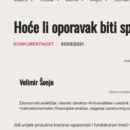
Hoće li oporavak biti 
KONKURENTNOST
31/03/2021
Ilu
Velimir Šonje
Glavni uredn
Ekonomski analitičar, vlasnik i direktor Arhivanalitike i ure
makroekonomske i financijske analize, ulaganja i poslovnog sa
Još uvijek prisutna korona-opasnost i tvrdokoran treći