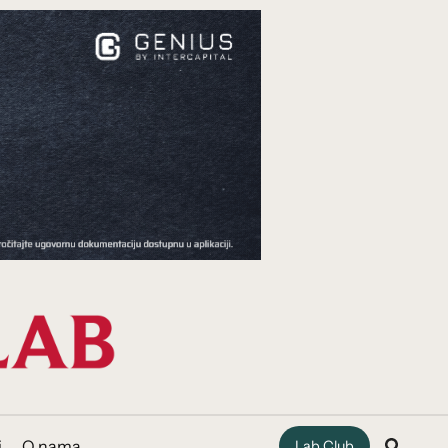
i
O nama
Lab Club