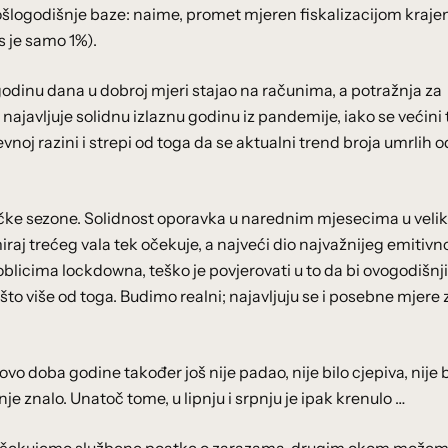
ošlogodišnje baze: naime, promet mjeren fiskalizacijom kraj
s je samo 1%).
odinu dana u dobroj mjeri stajao na računima, a potražnja za
ajavljuje solidnu izlaznu godinu iz pandemije, iako se većini
vnoj razini i strepi od toga da se aktualni trend broja umrlih o
ičke sezone. Solidnost oporavka u narednim mjesecima u velik
miraj trećeg vala tek očekuje, a najveći dio najvažnijeg emitivn
oblicima lockdowna, teško je povjerovati u to da bi ovogodišnji
o više od toga. Budimo realni; najavljuju se i posebne mjere 
vo doba godine također još nije padao, nije bilo cjepiva, nije b
je znalo. Unatoč tome, u lipnju i srpnju je ipak krenulo …