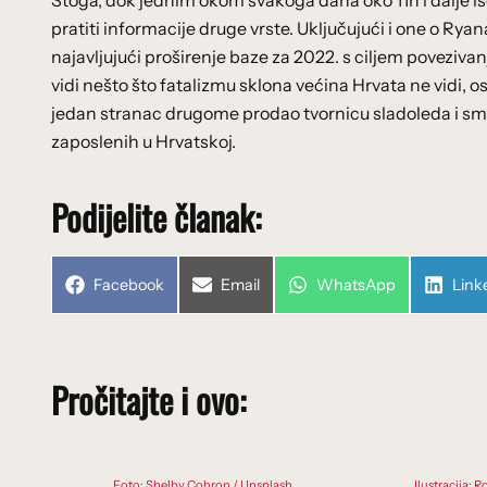
Stoga, dok jednim okom svakoga dana oko 11h i dalj
pratiti informacije druge vrste. Uključujući i one o Ryan
najavljujući proširenje baze za 2022. s ciljem poveziva
vidi nešto što fatalizmu sklona većina Hrvata ne vidi,
jedan stranac drugome prodao tvornicu sladoleda i sm
zaposlenih u Hrvatskoj.
Podijelite članak:
Share
Share
Share
Shar
Facebook
Email
WhatsApp
Link
on
on
on
on
Pročitajte i ovo:
Foto: Shelby Cohron / Unsplash
Ilustracija: 