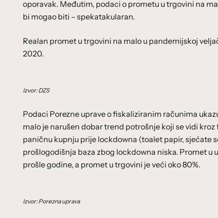
oporavak. Međutim, podaci o prometu u trgovini na ma
bi mogao biti – spekatakularan.
Realan promet u trgovini na malo u pandemijskoj veljač
2020.
Izvor: DZS
Podaci Porezne uprave o fiskaliziranim računima ukaz
malo je narušen dobar trend potrošnje koji se vidi kroz f
paničnu kupnju prije lockdowna (toalet papir, sjećate s
prošlogodišnja baza zbog lockdowna niska. Promet u ug
prošle godine, a promet u trgovini je veći oko 80%.
Izvor: Porezna uprava