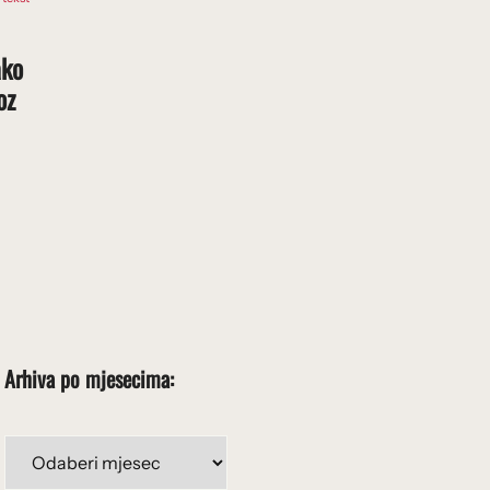
ako
oz
Arhiva po mjesecima:
Arhiva
po