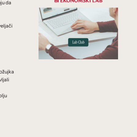
ju da
eljači
 ožujka
ljali
blju