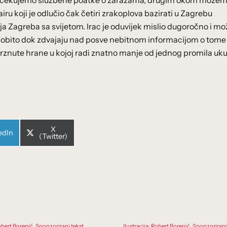
e isčekujemo službene poatke o zarazama, drugim okom može
airu koji je odlučio čak četiri zrakoplova bazirati u Zagrebu
nja Zagreba sa svijetom. Irac je oduvijek mislio dugoročno i m
 osobito dok zdvajaju nad posve nebitnom informacijom o tome 
rznute hrane u kojoj radi znatno manje od jednog promila uk
Share
X
e
edIn
on
(Twitter)
Robert Borenić. Sponzorirani tekst
Ilustracija: Robert Borenić. Sponzorirani