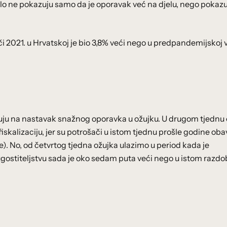
lo ne pokazuju samo da je oporavak već na djelu, nego pokazu
i 2021. u Hrvatskoj je bio 3,8% veći nego u predpandemijskoj v
uju na nastavak snažnog oporavka u ožujku. U drugom tjednu
iskalizaciju, jer su potrošači u istom tjednu prošle godine obav
e). No, od četvrtog tjedna ožujka ulazimo u period kada je
ostiteljstvu sada je oko sedam puta veći nego u istom razdo