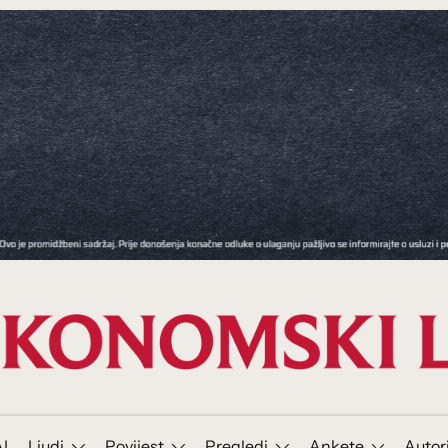
I
Ljudi
Povijest
Pregledi
Ankete
Autor