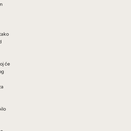
em
 tako
d
oj će
og
za
ilo