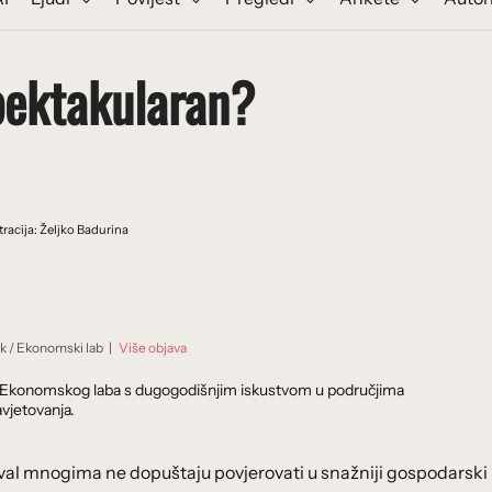
spektakularan?
stracija: Željko Badurina
ik
/
Ekonomski lab
|
Više objava
dnik Ekonomskog laba s dugogodišnjim iskustvom u područjima
vjetovanja.
 val mnogima ne dopuštaju povjerovati u snažniji gospodarski