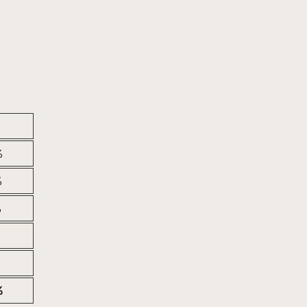
%
%
%
%