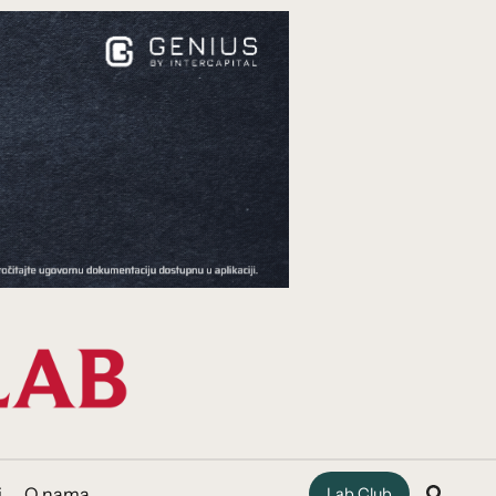
i
O nama
Lab Club