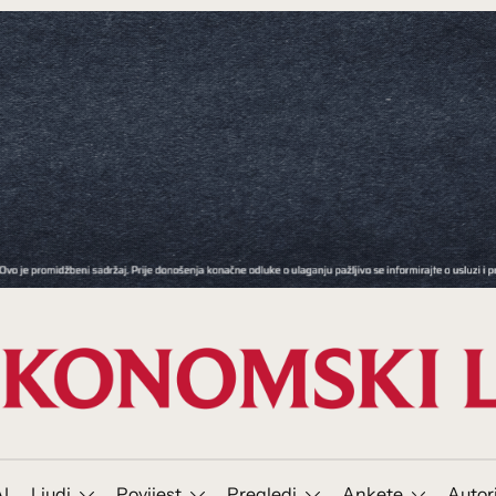
I
Ljudi
Povijest
Pregledi
Ankete
Autor