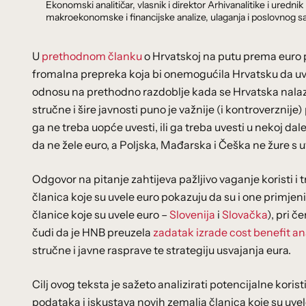
Ekonomski analitičar, vlasnik i direktor Arhivanalitike i ure
makroekonomske i financijske analize, ulaganja i poslovnog sa
U
prethodnom članku
o Hrvatskoj na putu prema euro p
fromalna prepreka koja bi onemogućila Hrvatsku da uved
odnosu na prethodno razdoblje kada se Hrvatska nalazi
stručne i šire javnosti puno je važnije (i kontroverznije
ga ne treba uopće uvesti, ili ga treba uvesti u nekoj d
da ne žele euro, a Poljska, Mađarska i Češka ne žure s
Odgovor na pitanje zahtijeva pažljivo vaganje koristi i
članica koje su uvele euro pokazuju da su i one primjen
članice koje su uvele euro –
Slovenija
i
Slovačka
), pri 
čudi da je HNB preuzela
zadatak izrade cost benefit an
stručne i javne rasprave te strategiju usvajanja eura.
Cilj ovog teksta je sažeto analizirati potencijalne kori
podataka i iskustava novih zemalja članica koje su uvel