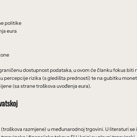
e politike
nja eura
ozone
graničenu dostupnost podataka, u ovom će članku fokus biti 
ju percepcije rizika (s gledišta prednosti) te na gubitku mon
 cijene (sa strane troškova uvođenja eura).
vatskoj
(troškova razmjene) u međunarodnoj trgovini. U literaturi se i
trgovinske i financijske tokove EU i kojoj su glavni trgovinski