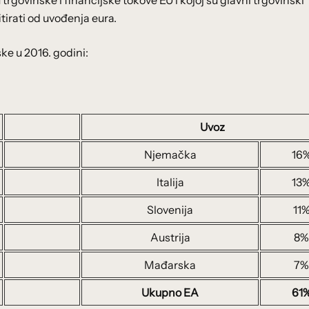
tirati od uvođenja eura.
ske u 2016. godini:
Uvoz
Njemačka
16
Italija
13
Slovenija
11
Austrija
8%
Mađarska
7%
Ukupno EA
61