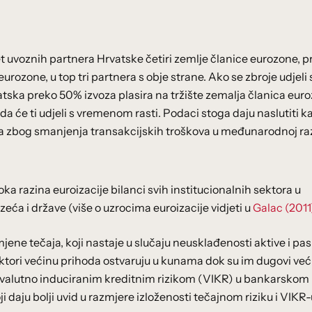
et uvoznih partnera Hrvatske četiri zemlje članice eurozone, p
urozone, u top tri partnera s obje strane. Ako se zbroje udjeli 
tska preko 50% izvoza plasira na tržište zemalja članica eur
 će ti udjeli s vremenom rasti. Podaci stoga daju naslutiti k
ra zbog smanjenja transakcijskih troškova u međunarodnoj ra
oka razina euroizacije bilanci svih institucionalnih sektora u
eća i države (više o uzrocima euroizacije vidjeti u
Galac (2011
mjene tečaja, koji nastaje u slučaju neusklađenosti aktive i pas
sektori većinu prihoda ostvaruju u kunama dok su im dugovi v
 s valutno induciranim kreditnim rizikom (VIKR) u bankarskom
i daju bolji uvid u razmjere izloženosti tečajnom riziku i VIKR-