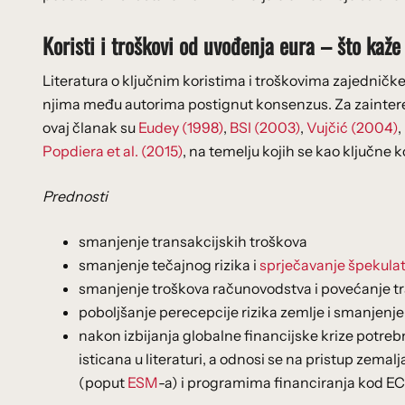
Koristi i troškovi od uvođenja eura – što kaže
Literatura o ključnim koristima i troškovima zajedničke 
njima među autorima postignut konsenzus. Za zainteresir
ovaj članak su
Eudey (1998)
,
BSI (2003)
,
Vujčić (2004)
,
Popdiera et al. (2015)
, na temelju kojih se kao ključne k
Prednosti
smanjenje transakcijskih troškova
smanjenje tečajnog rizika i
sprječavanje špekulat
smanjenje troškova računovodstva i povećanje tr
poboljšanje perecepcije rizika zemlje i smanjenje
nakon izbijanja globalne financijske krize potrebn
isticana u literaturi, a odnosi se na pristup zem
(poput
ESM
-a) i programima financiranja kod EC