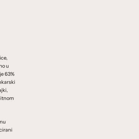
ice,
no u
 je 63%
nkarski
jki,
editnom
anu
cirani