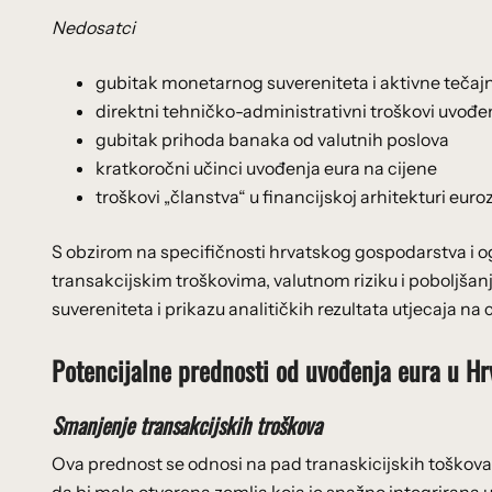
Nedosatci
gubitak monetarnog suvereniteta i aktivne tečajn
direktni tehničko-administrativni troškovi uvođe
gubitak prihoda banaka od valutnih poslova
kratkoročni učinci uvođenja eura na cijene
troškovi „članstva“ u financijskoj arhitekturi eur
S obzirom na specifičnosti hrvatskog gospodarstva i o
transakcijskim troškovima, valutnom riziku i poboljšan
suvereniteta i prikazu analitičkih rezultata utjecaja na
Potencijalne prednosti od uvođenja eura u Hr
Smanjenje transakcijskih troškova
Ova prednost se odnosi na pad tranaskicijskih toškova 
da bi mala otvorena zemlja koja je snažno integrirana u 