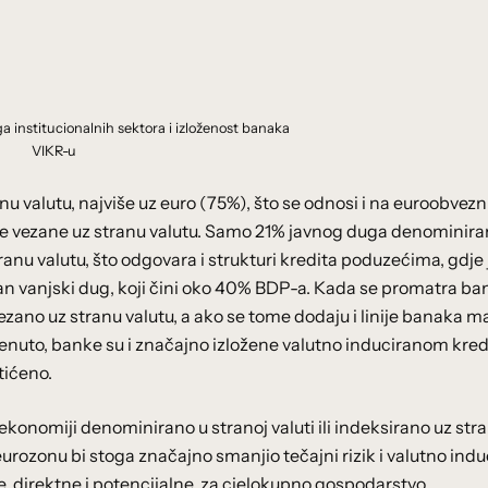
a institucionalnih sektora i izloženost banaka
VIKR-u
u valutu, najviše uz euro (75%), što se odnosi i na euroobvezn
dite vezane uz stranu valutu. Samo 21% javnog duga denominira
anu valutu, što odgovara i strukturi kredita poduzećima, gdje
jan vanjski dug, koji čini oko 40% BDP-a. Kada se promatra ba
ezano uz stranu valutu, a ako se tome dodaju i linije banaka ma
omenuto, banke su i značajno izložene valutno induciranom kr
tićeno.
konomiji denominirano u stranoj valuti ili indeksirano uz str
eurozonu bi stoga značajno smanjio tečajni rizik i valutno indu
ove, direktne i potencijalne, za cjelokupno gospodarstvo.