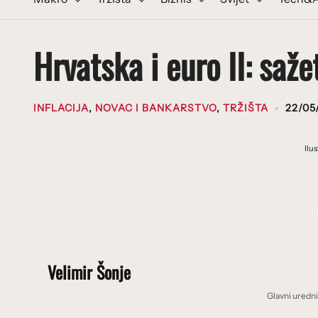
Hrvatska i euro II: saže
INFLACIJA
,
NOVAC I BANKARSTVO
,
TRŽIŠTA
22/05
Ilu
Velimir Šonje
Glavni uredn