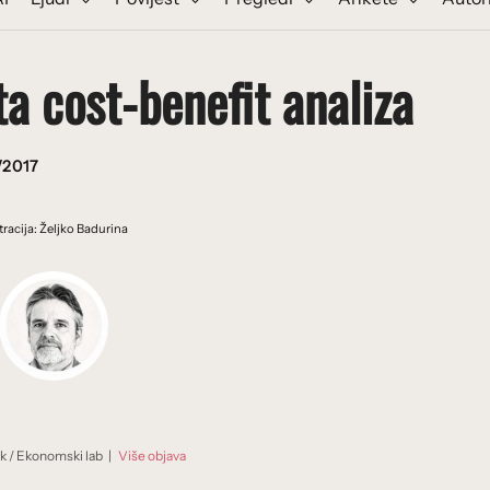
ta cost-benefit analiza
/2017
stracija: Željko Badurina
ik
/
Ekonomski lab
|
Više objava