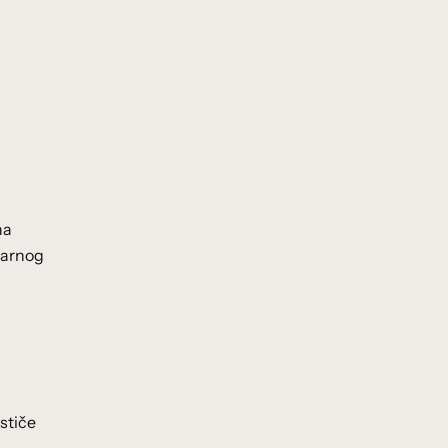
na
etarnog
stiče