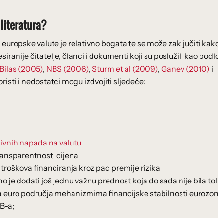
 literatura?
europske valute je relativno bogata te se može zaključiti kako
anije čitatelje, članci i dokumenti koji su poslužili kao podl
Bilas (2005)
,
NBS (2006)
,
Sturm et al (2009)
,
Ganev (2010)
i
oristi i nedostatci mogu izdvojiti sljedeće:
ivnih napada na valutu
ansparentnosti cijena
 troškova financiranja kroz pad premije rizika
o je dodati još jednu važnu prednost koja do sada nije bila tol
alja euro područja mehanizmima financijske stabilnosti eurozo
B-a;