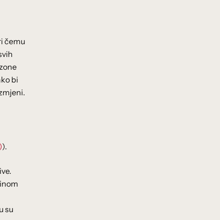
ri čemu
svih
ozone
ako bi
zmjeni.
)
).
ive.
ećinom
u su