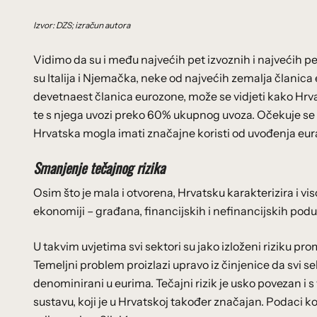
Izvor: DZS; izračun autora
Vidimo da su i među najvećih pet izvoznih i najvećih p
su Italija i Njemačka, neke od najvećih zemalja članica e
devetnaest članica eurozone, može se vidjeti kako Hrva
te s njega uvozi preko 60% ukupnog uvoza. Očekuje se da
Hrvatska mogla imati značajne koristi od uvođenja eu
Smanjenje tečajnog rizika
Osim što je mala i otvorena, Hrvatsku karakterizira i vis
ekonomiji – građana, financijskih i nefinancijskih poduz
U takvim uvjetima svi sektori su jako izloženi riziku pro
Temeljni problem proizlazi upravo iz činjenice da svi 
denominirani u eurima. Tečajni rizik je usko povezan i
sustavu, koji je u Hrvatskoj također značajan. Podaci koj