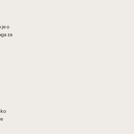
 je o
oga za
iko
ne