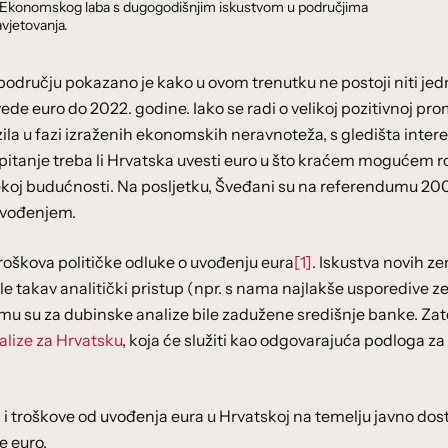
dnik Ekonomskog laba s dugogodišnjim iskustvom u područjima
vjetovanja.
odručju pokazano je kako u ovom trenutku ne postoji niti je
e euro do 2022. godine. Iako se radi o velikoj pozitivnoj pro
la u fazi izraženih ekonomskih neravnoteža, s gledišta inter
) pitanje treba li Hrvatska uvesti euro u što kraćem mogućem ro
alekoj budućnosti. Na posljetku, Šveđani su na referendumu 200
 uvođenjem.
 troškova političke odluke o uvođenju eura
[1]
. Iskustva novih z
ile takav analitički pristup (npr. s nama najlakše usporedive z
čemu su za dubinske analize bile zadužene središnje banke. Zat
alize za Hrvatsku
, koja će služiti kao odgovarajuća podloga za
sti i troškove od uvođenja eura u Hrvatskoj na temelju javno do
e euro.