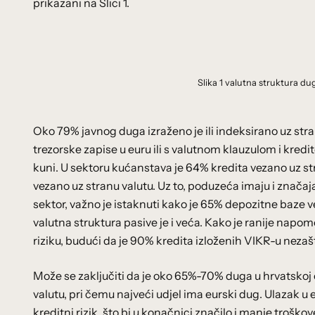
prikazani na Slici 1.
Slika 1 valutna struktura dug
Oko 79% javnog duga izraženo je ili indeksirano uz stran
trezorske zapise u euru ili s valutnom klauzulom i kre
kuni. U sektoru kućanstava je 64% kredita vezano uz str
vezano uz stranu valutu. Uz to, poduzeća imaju i znača
sektor, važno je istaknuti kako je 65% depozitne baze v
valutna struktura pasive je i veća. Kako je ranije nap
riziku, budući da je 90% kredita izloženih VIKR-u nezaš
Može se zaključiti da je oko 65%-70% duga u hrvatskoj e
valutu, pri čemu najveći udjel ima eurski dug. Ulazak u 
kreditni rizik, što bi u konačnici značilo i manje trošk