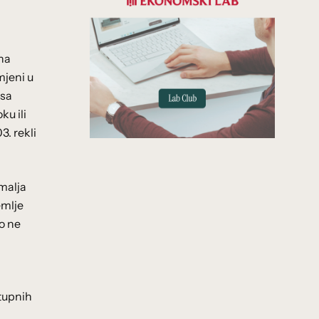
dna
mjeni u
esa
ku ili
3. rekli
emalja
emlje
o ne
stupnih