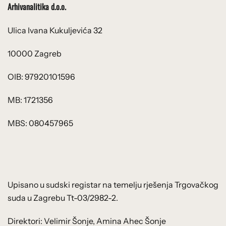
Arhivanalitika d.o.o.
Ulica Ivana Kukuljevića 32
10000 Zagreb
OIB: 97920101596
MB: 1721356
MBS: 080457965
Upisano u sudski registar na temelju rješenja Trgovačkog
suda u Zagrebu Tt-03/2982-2.
Direktori: Velimir Šonje, Amina Ahec Šonje