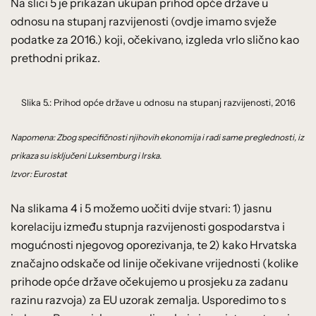
Na slici 5 je prikazan ukupan prihod opće države u
odnosu na stupanj razvijenosti (ovdje imamo svježe
podatke za 2016.) koji, očekivano, izgleda vrlo slično kao
prethodni prikaz.
Slika 5.: Prihod opće države u odnosu na stupanj razvijenosti, 2016
Napomena: Zbog specifičnosti njihovih ekonomija i radi same preglednosti, iz
prikaza su isključeni Luksemburg i Irska.
Izvor: Eurostat
Na slikama 4 i 5 možemo uočiti dvije stvari: 1) jasnu
korelaciju između stupnja razvijenosti gospodarstva i
mogućnosti njegovog oporezivanja, te 2) kako Hrvatska
značajno odskače od linije očekivane vrijednosti (kolike
prihode opće države očekujemo u prosjeku za zadanu
razinu razvoja) za EU uzorak zemalja. Usporedimo to s