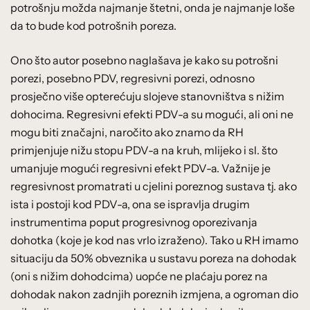
potrošnju možda najmanje štetni, onda je najmanje loše
da to bude kod potrošnih poreza.
Ono što autor posebno naglašava je kako su potrošni
porezi, posebno PDV, regresivni porezi, odnosno
prosječno više opterećuju slojeve stanovništva s nižim
dohocima. Regresivni efekti PDV-a su mogući, ali oni ne
mogu biti značajni, naročito ako znamo da RH
primjenjuje nižu stopu PDV-a na kruh, mlijeko i sl. što
umanjuje mogući regresivni efekt PDV-a. Važnije je
regresivnost promatrati u cjelini poreznog sustava tj. ako
ista i postoji kod PDV-a, ona se ispravlja drugim
instrumentima poput progresivnog oporezivanja
dohotka (koje je kod nas vrlo izraženo). Tako u RH imamo
situaciju da 50% obveznika u sustavu poreza na dohodak
(oni s nižim dohodcima) uopće ne plaćaju porez na
dohodak nakon zadnjih poreznih izmjena, a ogroman dio