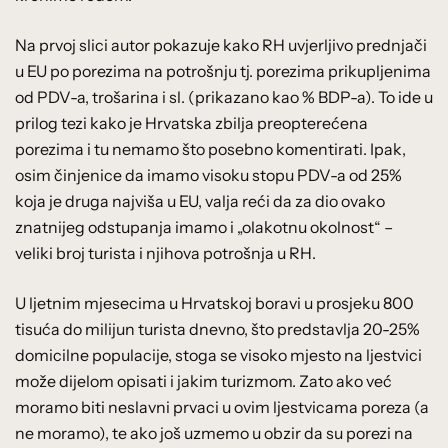
Na prvoj slici autor pokazuje kako RH uvjerljivo prednjači
u EU po porezima na potrošnju tj. porezima prikupljenima
od PDV-a, trošarina i sl. (prikazano kao % BDP-a). To ide u
prilog tezi kako je Hrvatska zbilja preopterećena
porezima i tu nemamo što posebno komentirati. Ipak,
osim činjenice da imamo visoku stopu PDV-a od 25%
koja je druga najviša u EU, valja reći da za dio ovako
znatnijeg odstupanja imamo i „olakotnu okolnost“ –
veliki broj turista i njihova potrošnja u RH.
U ljetnim mjesecima u Hrvatskoj boravi u prosjeku 800
tisuća do milijun turista dnevno, što predstavlja 20-25%
domicilne populacije, stoga se visoko mjesto na ljestvici
može dijelom opisati i jakim turizmom. Zato ako već
moramo biti neslavni prvaci u ovim ljestvicama poreza (a
ne moramo), te ako još uzmemo u obzir da su porezi na