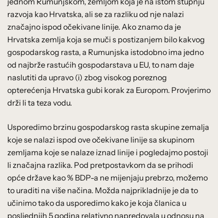
jednom Rumunjskom, zemljom koja je na istom stupnju
razvoja kao Hrvatska, ali se za razliku od nje nalazi
značajno ispod očekivane linije. Ako znamo da je
Hrvatska zemlja koja se muči s postizanjem bilo kakvog
gospodarskog rasta, a Rumunjska istodobno ima jedno
od najbrže rastućih gospodarstava u EU, to nam daje
naslutiti da upravo (i) zbog visokog poreznog
opterećenja Hrvatska gubi korak za Europom. Provjerimo
drži li ta teza vodu.
Usporedimo brzinu gospodarskog rasta skupine zemalja
koje se nalazi ispod ove očekivane linije sa skupinom
zemljama koje se nalaze iznad linije i pogledajmo postoji
li značajna razlika. Pod pretpostavkom da se prihodi
opće države kao % BDP-a ne mijenjaju prebrzo, možemo
to uraditi na više načina. Možda najprikladnije je da to
učinimo tako da usporedimo kako je koja članica u
posljednjih 5 godina relativno napredovala u odnosu na