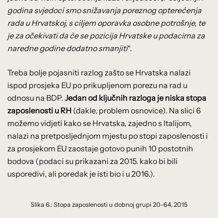
godina svjedoci smo snižavanja poreznog opterećenja
rada u Hrvatskoj, s ciljem oporavka osobne potrošnje, te
je za očekivati da će se pozicija Hrvatske u podacima za
naredne godine dodatno smanjiti
“.
Treba bolje pojasniti razlog zašto se Hrvatska nalazi
ispod prosjeka EU po prikupljenom porezu na rad u
odnosu na BDP.
Jedan od ključnih razloga je niska stopa
zaposlenosti u RH
(dakle, problem osnovice). Na slici 6
možemo vidjeti kako se Hrvatska, zajedno s Italijom,
nalazi na pretposljednjom mjestu po stopi zaposlenosti i
za prosjekom EU zaostaje gotovo punih 10 postotnih
bodova (podaci su prikazani za 2015. kako bi bili
usporedivi, ali poredak je isti bio i u 2016.).
Slika 6.: Stopa zaposlenosti u dobnoj grupi 20-64, 2015