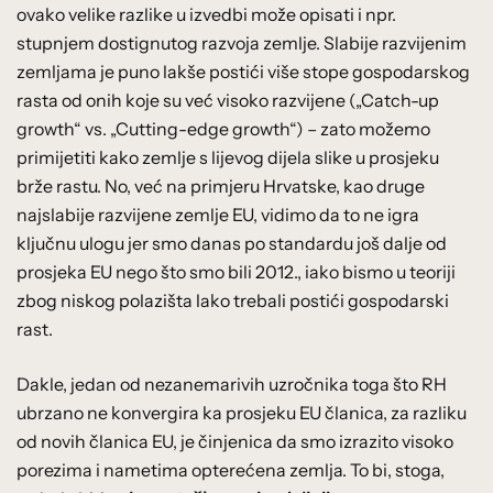
ovako velike razlike u izvedbi može opisati i npr.
stupnjem dostignutog razvoja zemlje. Slabije razvijenim
zemljama je puno lakše postići više stope gospodarskog
rasta od onih koje su već visoko razvijene („Catch-up
growth“ vs. „Cutting-edge growth“) – zato možemo
primijetiti kako zemlje s lijevog dijela slike u prosjeku
brže rastu. No, već na primjeru Hrvatske, kao druge
najslabije razvijene zemlje EU, vidimo da to ne igra
ključnu ulogu jer smo danas po standardu još dalje od
prosjeka EU nego što smo bili 2012., iako bismo u teoriji
zbog niskog polazišta lako trebali postići gospodarski
rast.
Dakle, jedan od nezanemarivih uzročnika toga što RH
ubrzano ne konvergira ka prosjeku EU članica, za razliku
od novih članica EU, je činjenica da smo izrazito visoko
porezima i nametima opterećena zemlja. To bi, stoga,