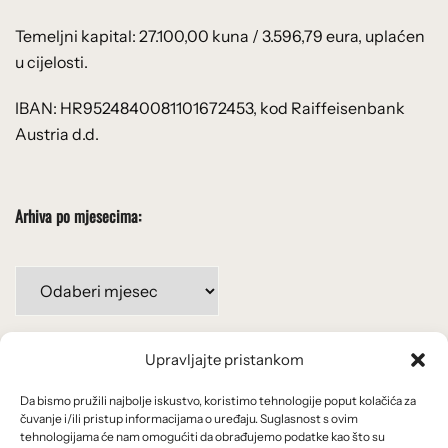
Temeljni kapital: 27.100,00 kuna / 3.596,79 eura, uplaćen
u cijelosti.
IBAN: HR9524840081101672453, kod Raiffeisenbank
Austria d.d.
Arhiva po mjesecima:
Arhiva
po
mjesecima:
Upravljajte pristankom
Važne poveznice
Da bismo pružili najbolje iskustvo, koristimo tehnologije poput kolačića za
Uvjeti korištenja
čuvanje i/ili pristup informacijama o uređaju. Suglasnost s ovim
tehnologijama će nam omogućiti da obrađujemo podatke kao što su