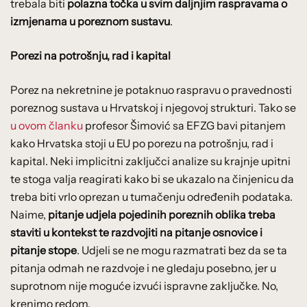
trebala biti
polazna točka u svim daljnjim raspravama o
izmjenama u poreznom sustavu
.
Porezi na potrošnju, rad i kapital
Porez na nekretnine je potaknuo raspravu o pravednosti
poreznog sustava u Hrvatskoj i njegovoj strukturi. Tako se
u ovom članku
profesor Šimović sa EFZG bavi pitanjem
kako Hrvatska stoji u EU po porezu na potrošnju, rad i
kapital. Neki implicitni zaključci analize su krajnje upitni
te stoga valja reagirati kako bi se ukazalo na činjenicu da
treba biti vrlo oprezan u tumačenju određenih podataka.
Naime,
pitanje udjela pojedinih poreznih oblika treba
staviti u kontekst te razdvojiti na pitanje osnovice i
pitanje stope
. Udjeli se ne mogu razmatrati bez da se ta
pitanja odmah ne razdvoje i ne gledaju posebno, jer u
suprotnom nije moguće izvući ispravne zaključke. No,
krenimo redom.