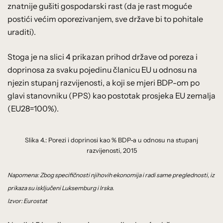
znatnije gušiti gospodarski rast (da je rast moguće
postići većim oporezivanjem, sve države bi to pohitale
uraditi).
Stoga je na slici 4 prikazan prihod države od poreza i
doprinosa za svaku pojedinu članicu EU u odnosu na
njezin stupanj razvijenosti, a koji se mjeri BDP-om po
glavi stanovniku (PPS) kao postotak prosjeka EU zemalja
(EU28=100%).
Slika 4.: Porezi i doprinosi kao % BDP-a u odnosu na stupanj
razvijenosti, 2015
Napomena: Zbog specifičnosti njihovih ekonomija i radi same preglednosti, iz
prikaza su isključeni Luksemburg i Irska.
Izvor: Eurostat