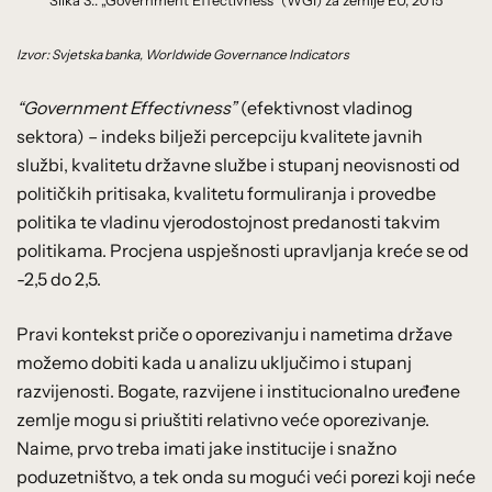
Slika 3.: „Government Effectivness“ (WGI) za zemlje EU, 2015
Izvor: Svjetska banka, Worldwide Governance Indicators
“Government Effectivness”
(efektivnost vladinog
sektora) – indeks bilježi percepciju kvalitete javnih
službi, kvalitetu državne službe i stupanj neovisnosti od
političkih pritisaka, kvalitetu formuliranja i provedbe
politika te vladinu vjerodostojnost predanosti takvim
politikama. Procjena uspješnosti upravljanja kreće se od
-2,5 do 2,5.
Pravi kontekst priče o oporezivanju i nametima države
možemo dobiti kada u analizu uključimo i stupanj
razvijenosti. Bogate, razvijene i institucionalno uređene
zemlje mogu si priuštiti relativno veće oporezivanje.
Naime, prvo treba imati jake institucije i snažno
poduzetništvo, a tek onda su mogući veći porezi koji neće