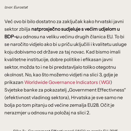
Izvor: Eurostat
Već ovo bi bilo dostatno za zaključak kako hrvatski javni
sektor zbilja
natprosječno sudjeluje s većim udjelom u
BDP-u
u odnosu na veliku većinu drugih članica EU. To bi
se naročito vidjelo ako bi u priču uključili i kvalitetu usluge
koju dobivamo od države za taj novac. Kad bismo imali
kvalitetne institucije, dobre politike i efikasan javni
sektor, možda to i ne bi predstavljalo toliko otegotnu
okolnost. No, kao što možemo vidjeti na slici 3, gdje je
prikazan
Worldwide Governance Indicators (WGI
)
Svjetske banke za pokazatelj „Government Effectivness“
(efektivnost vladinog sektora), Hrvatska je sve samo ne
bolja po tom pitanju od većine zemalja EU28. Očit je
nerazmjer u odnosu na položaj na slici 2.