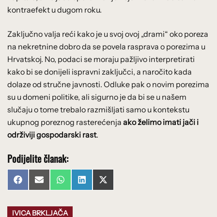
kontraefekt u dugom roku.
Zaključno valja reći kako je u svoj ovoj „drami“ oko poreza
na nekretnine dobro da se povela rasprava o porezima u
Hrvatskoj. No, podaci se moraju pažljivo interpretirati
kako bi se donijeli ispravni zaključci, a naročito kada
dolaze od stručne javnosti. Odluke pak o novim porezima
su u domeni politike, ali sigurno je da bi se u našem
slučaju o tome trebalo razmišljati samo u kontekstu
ukupnog poreznog rasterećenja
ako želimo imati jači i
održiviji gospodarski rast
.
Podijelite članak:
Share
Share
Share
Share
Share
Facebook
Email
WhatsApp
LinkedIn
X
on
on
on
on
on
(Twitter)
IVICA BRKLJAČA