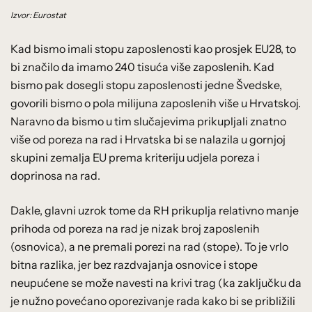
Izvor: Eurostat
Kad bismo imali stopu zaposlenosti kao prosjek EU28, to
bi značilo da imamo 240 tisuća više zaposlenih. Kad
bismo pak dosegli stopu zaposlenosti jedne Švedske,
govorili bismo o pola milijuna zaposlenih više u Hrvatskoj.
Naravno da bismo u tim slučajevima prikupljali znatno
više od poreza na rad i Hrvatska bi se nalazila u gornjoj
skupini zemalja EU prema kriteriju udjela poreza i
doprinosa na rad.
Dakle, glavni uzrok tome da RH prikuplja relativno manje
prihoda od poreza na rad je nizak broj zaposlenih
(osnovica), a ne premali porezi na rad (stope). To je vrlo
bitna razlika, jer bez razdvajanja osnovice i stope
neupućene se može navesti na krivi trag (ka zaključku da
je nužno povećano oporezivanje rada kako bi se približili