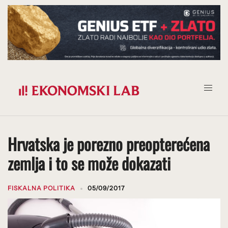
Prijeđi
na
sadržaj
Hrvatska je porezno preopterećena
zemlja i to se može dokazati
FISKALNA POLITIKA
05/09/2017