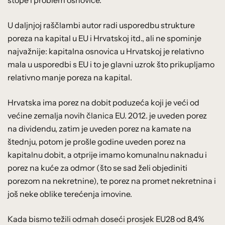
stope i problem osnovice.
U daljnjoj raščlambi autor radi usporedbu strukture
poreza na kapital u EU i Hrvatskoj itd., ali ne spominje
najvažnije: kapitalna osnovica u Hrvatskoj je relativno
mala u usporedbi s EU i to je glavni uzrok što prikupljamo
relativno manje poreza na kapital.
Hrvatska ima porez na dobit poduzeća koji je veći od
većine zemalja novih članica EU. 2012. je uveden porez
na dividendu, zatim je uveden porez na kamate na
štednju, potom je prošle godine uveden porez na
kapitalnu dobit, a otprije imamo komunalnu naknadu i
porez na kuće za odmor (što se sad želi objediniti
porezom na nekretnine), te porez na promet nekretnina i
još neke oblike terećenja imovine.
Kada bismo težili odmah doseći prosjek EU28 od 8,4%