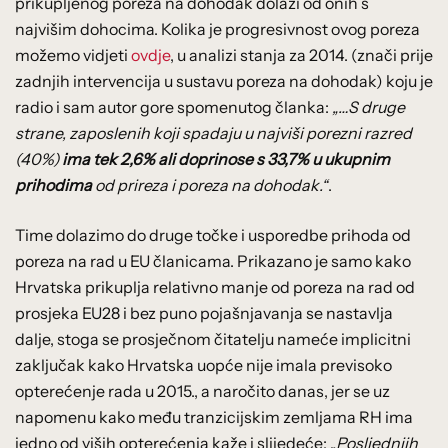
prikupljenog poreza na dohodak dolazi od onih s
najvišim dohocima. Kolika je progresivnost ovog poreza
možemo vidjeti
ovdje
, u analizi stanja za 2014. (znači prije
zadnjih intervencija u sustavu poreza na dohodak) koju je
radio i sam autor gore spomenutog članka:
„…S druge
strane, zaposlenih koji spadaju u najviši porezni razred
(40%)
ima tek 2,6% ali doprinose s 33,7% u ukupnim
prihodima
od prireza i poreza na dohodak.“
.
Time dolazimo do druge točke i usporedbe prihoda od
poreza na rad u EU članicama. Prikazano je samo kako
Hrvatska prikuplja relativno manje od poreza na rad od
prosjeka EU28 i bez puno pojašnjavanja se nastavlja
dalje, stoga se prosječnom čitatelju nameće implicitni
zaključak kako Hrvatska uopće nije imala previsoko
opterećenje rada u 2015., a naročito danas, jer se uz
napomenu kako među tranzicijskim zemljama RH ima
jedno od viših opterećenja kaže i slijedeće: „
Posljednjih