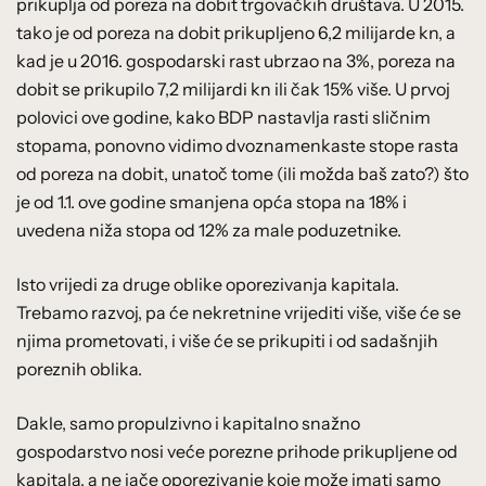
prikuplja od poreza na dobit trgovačkih društava. U 2015.
tako je od poreza na dobit prikupljeno 6,2 milijarde kn, a
kad je u 2016. gospodarski rast ubrzao na 3%, poreza na
dobit se prikupilo 7,2 milijardi kn ili čak 15% više. U prvoj
polovici ove godine, kako BDP nastavlja rasti sličnim
stopama, ponovno vidimo dvoznamenkaste stope rasta
od poreza na dobit, unatoč tome (ili možda baš zato?) što
je od 1.1. ove godine smanjena opća stopa na 18% i
uvedena niža stopa od 12% za male poduzetnike.
Isto vrijedi za druge oblike oporezivanja kapitala.
Trebamo razvoj, pa će nekretnine vrijediti više, više će se
njima prometovati, i više će se prikupiti i od sadašnjih
poreznih oblika.
Dakle, samo propulzivno i kapitalno snažno
gospodarstvo nosi veće porezne prihode prikupljene od
kapitala, a ne jače oporezivanje koje može imati samo