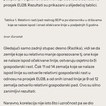
prosjek EU28. Rezultati su prikazani u slijedećoj tablici.
Tablica 1.: Relativni rast/pad realnog BDP-a po stanovniku u državama
koje se nalaze ispod i iznad očekivane linije u posljednjih 5 godina
Izvor: Eurostat
Gledajući samo zadnji stupac desno (Razlika), vidi se da
zemlje koje su relativno manje oporezovane tj. one koje
se nalaze ispod očekivane linije, ostvaruju osjetno brži
gospodarski rast. Čak 11 od 14 zemalja koje se nalaze
ispod linije su ostvarile relativni gospodarski rast u
odnosu na prosjek EU28, a od onih iznad linije je 9 od 12
zemalja ostvarilo relativni gospodarski pad. Ovo su silno
zanimljivi rezultati.
Naravno, korelacija nije isto što i uzročnost pa se dio