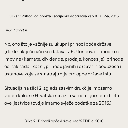
Slika 1: Prihodi od poreza i socijalnih doprinosa kao % BDP-a, 2015
Izvor: Eurostat
No, ono što je važnije su ukupni prihodi opće države
(dakle, uključujući i sredstava iz EU fondova, prihode od
imovine (kamate, dividende, prodaje, koncesije), prihode
od naknada i kazni, prihode javnih i državnih poduzeća i
ustanova koje se smatraju dijelom opće države i sl.).
Situacija na slici 2 izgleda sasvim drukčije: možemo
vidjeti kako se Hrvatska nalazi u samom gornjem dijelu
ove ljestvice (ovdje imamo svježe podatke za 2016.).
Slika 2.: Prihodi opće države kao % BDP-a, 2016