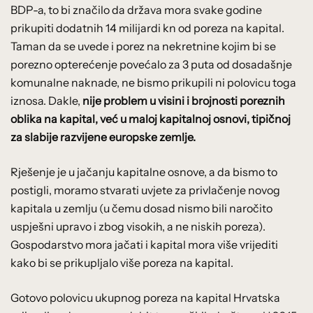
BDP-a, to bi značilo da država mora svake godine
prikupiti dodatnih 14 milijardi kn od poreza na kapital.
Taman da se uvede i porez na nekretnine kojim bi se
porezno opterećenje povećalo za 3 puta od dosadašnje
komunalne naknade, ne bismo prikupili ni polovicu toga
iznosa. Dakle,
nije problem u visini i brojnosti poreznih
oblika na kapital, već u maloj kapitalnoj osnovi, tipičnoj
za slabije razvijene europske zemlje.
Rješenje je u jačanju kapitalne osnove, a da bismo to
postigli, moramo stvarati uvjete za privlačenje novog
kapitala u zemlju (u čemu dosad nismo bili naročito
uspješni upravo i zbog visokih, a ne niskih poreza).
Gospodarstvo mora jačati i kapital mora više vrijediti
kako bi se prikupljalo više poreza na kapital.
Gotovo polovicu ukupnog poreza na kapital Hrvatska