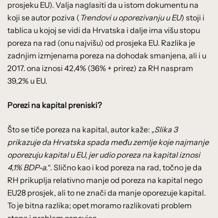
prosjeku EU). Valja naglasiti da u istom dokumentu na
koji se autor poziva (
Trendovi u oporezivanju u EU
) stoji i
tablica u kojoj se vidi da Hrvatska i dalje ima višu stopu
poreza na rad (onu najvišu) od prosjeka EU. Razlika je
zadnjim izmjenama poreza na dohodak smanjena, ali i u
2017. ona iznosi 42,4% (36% + prirez) za RH naspram
39,2% u EU.
Porezi na kapital preniski?
Što se tiče poreza na kapital, autor kaže: „
Slika 3
prikazuje da Hrvatska spada među zemlje koje najmanje
oporezuju kapital u EU, jer udio poreza na kapital iznosi
4,1% BDP-a.
“. Slično kao i kod poreza na rad, točno je da
RH prikuplja relativno manje od poreza na kapital nego
EU28 prosjek, ali to ne znači da manje oporezuje kapital.
To je bitna razlika; opet moramo razlikovati problem