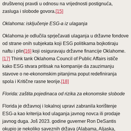
društvenoj pravdi u odnosu na vrijednosti postignuća,
zasluga i slobode govora.
[15]
Oklahoma: isključenje ESG-a iz ulaganja
Oklahoma je odlučila sprječavati ulaganja u državne fondove
od strane onih subjekata koji ESG politikama bojkotiraju
naftu i plin
[16]
koji osiguravaju državne financije Oklahome.
[17]
Think tank Oklahoma Council of Public Affairs ističe
kako ESG stvara pritisak na kompanije da zauzimanju
stavove o ne-ekonomskim pitanjima poput redefiniranja
spola i Kritične rasne teorije.
[18]
Florida: zaštita pojedinaca od rizika za ekonomske slobode
Florida je državnoj i lokalnoj upravi zabranila korištenje
ESG-a kao kriterija kod ulaganja javnog novca ili prodaje
javnog duga. Još 2023. godine guverner Ron DeSantis
okupio je nekoliko saveznih država (Alabama, Aljaska,