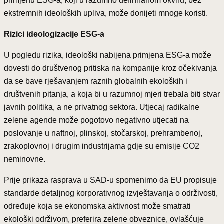
primjenu ESG-a, koji u razumno definiranom okviru, bez
ekstremnih ideoloških upliva, može donijeti mnoge koristi.
Rizici ideologizacije ESG-a
U pogledu rizika, ideološki nabijena primjena ESG-a može
dovesti do društvenog pritiska na kompanije kroz očekivanja
da se bave rješavanjem raznih globalnih ekoloških i
društvenih pitanja, a koja bi u razumnoj mjeri trebala biti stvar
javnih politika, a ne privatnog sektora. Utjecaj radikalne
zelene agende može pogotovo negativno utjecati na
poslovanje u naftnoj, plinskoj, stočarskoj, prehrambenoj,
zrakoplovnoj i drugim industrijama gdje su emisije CO2
neminovne.
Prije prikaza rasprava u SAD-u spomenimo da EU propisuje
standarde detaljnog korporativnog izvještavanja o održivosti,
određuje koja se ekonomska aktivnost može smatrati
ekološki održivom, preferira zelene obveznice, ovlašćuje