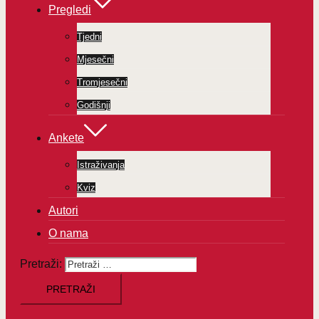
Pregledi
Tjedni
Mjesečni
Tromjesečni
Godišnji
Ankete
Istraživanja
Kviz
Autori
O nama
Pretraži: