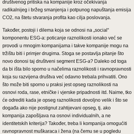
društvenog pritiska na kompanije kroz očekivanja
radikalnijeg i bržeg smanjenja i potpunog napuštanja emisija
CO2, na štetu stvaranja profita kao cilja poslovanja.
Također, postoji i dilema koja se odnosi na „social“
komponentu ESG-a: poticanje raznolikosti ionako već se
provodi u mnogim kompanijama i takve kompanije mogu na
tržištu biti i primjer drugima. Stoga se postavlja pitanje što
novo donosi taj društveni segment ESG-a? Daleko od toga
da bi išta bilo sporno u načelima raznolikosti i ravnopravnosti
koja su razvijena društva već odavno trebala prihvatiti. Ono
što može biti sporno u praksi jest opseg raznolikosti na
osnovi roda, rase, etničke i vjerske pripadnosti itd. Naime, tko
će odrediti kada je opseg raznolikosti dovoljno velik i što se
događa ako nije postignut zahtijevani opseg, tj. ako
kompanija zapošljava na osnovi individualnih, a ne
identitetskih kriterija? Također, treba li kompanija omogućiti
ravnopravnost muškaraca i žena (na čemu se u pogledu