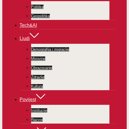
Politika
Geopolitika
Tech&AI
Ljudi
Demografija i migracije
Mirovine
Obrazovanje
Zdravlje
Kultura
Povijest
Institucije
Razvoj