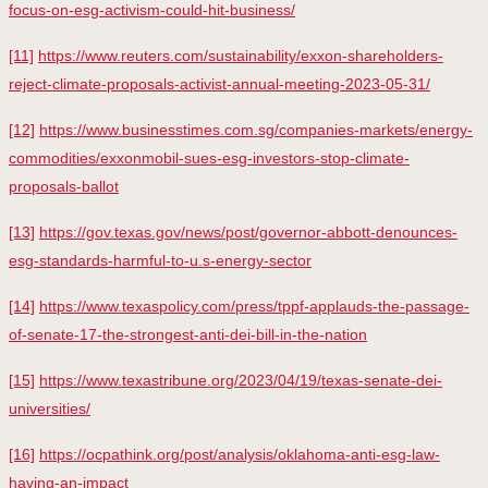
focus-on-esg-activism-could-hit-business/
[11]
https://www.reuters.com/sustainability/exxon-shareholders-
reject-climate-proposals-activist-annual-meeting-2023-05-31/
[12]
https://www.businesstimes.com.sg/companies-markets/energy-
commodities/exxonmobil-sues-esg-investors-stop-climate-
proposals-ballot
[13]
https://gov.texas.gov/news/post/governor-abbott-denounces-
esg-standards-harmful-to-u.s-energy-sector
[14]
https://www.texaspolicy.com/press/tppf-applauds-the-passage-
of-senate-17-the-strongest-anti-dei-bill-in-the-nation
[15]
https://www.texastribune.org/2023/04/19/texas-senate-dei-
universities/
[16]
https://ocpathink.org/post/analysis/oklahoma-anti-esg-law-
having-an-impact