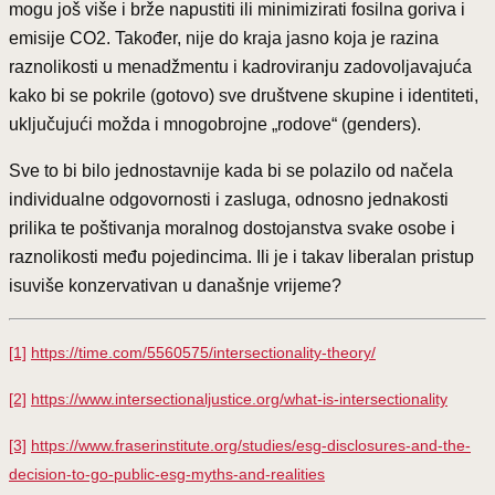
mogu još više i brže napustiti ili minimizirati fosilna goriva i
emisije CO2. Također, nije do kraja jasno koja je razina
raznolikosti u menadžmentu i kadroviranju zadovoljavajuća
kako bi se pokrile (gotovo) sve društvene skupine i identiteti,
uključujući možda i mnogobrojne „rodove“ (genders).
Sve to bi bilo jednostavnije kada bi se polazilo od načela
individualne odgovornosti i zasluga, odnosno jednakosti
prilika te poštivanja moralnog dostojanstva svake osobe i
raznolikosti među pojedincima. Ili je i takav liberalan pristup
isuviše konzervativan u današnje vrijeme?
[1]
https://time.com/5560575/intersectionality-theory/
[2]
https://www.intersectionaljustice.org/what-is-intersectionality
[3]
https://www.fraserinstitute.org/studies/esg-disclosures-and-the-
decision-to-go-public-esg-myths-and-realities