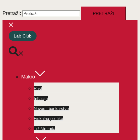
Pretraži:
Lab Club
Makro
Rast
Inflacija
Novac i bankarstvo
Fiskalna politika
Tržište rada