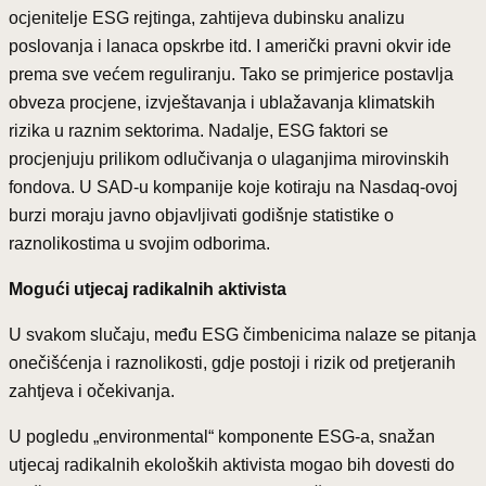
ocjenitelje ESG rejtinga, zahtijeva dubinsku analizu
poslovanja i lanaca opskrbe itd. I američki pravni okvir ide
prema sve većem reguliranju. Tako se primjerice postavlja
obveza procjene, izvještavanja i ublažavanja klimatskih
rizika u raznim sektorima. Nadalje, ESG faktori se
procjenjuju prilikom odlučivanja o ulaganjima mirovinskih
fondova. U SAD-u kompanije koje kotiraju na Nasdaq-ovoj
burzi moraju javno objavljivati godišnje statistike o
raznolikostima u svojim odborima.
Mogući utjecaj radikalnih aktivista
U svakom slučaju, među ESG čimbenicima nalaze se pitanja
onečišćenja i raznolikosti, gdje postoji i rizik od pretjeranih
zahtjeva i očekivanja.
U pogledu „environmental“ komponente ESG-a, snažan
utjecaj radikalnih ekoloških aktivista mogao bih dovesti do