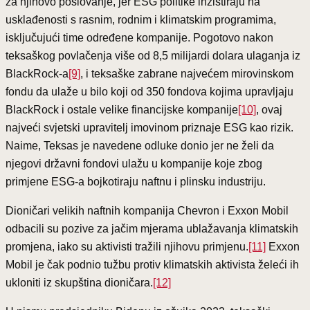
za njihovo poslovanje, jer ESG politike inzistiraju na
usklađenosti s rasnim, rodnim i klimatskim programima,
isključujući time određene kompanije. Pogotovo nakon
teksaškog povlačenja više od 8,5 milijardi dolara ulaganja iz
BlackRock-a
[9]
, i teksaške zabrane najvećem mirovinskom
fondu da ulaže u bilo koji od 350 fondova kojima upravljaju
BlackRock i ostale velike financijske kompanije
[10]
, ovaj
najveći svjetski upravitelj imovinom priznaje ESG kao rizik.
Naime, Teksas je navedene odluke donio jer ne želi da
njegovi državni fondovi ulažu u kompanije koje zbog
primjene ESG-a bojkotiraju naftnu i plinsku industriju.
Dioničari velikih naftnih kompanija Chevron i Exxon Mobil
odbacili su pozive za jačim mjerama ublažavanja klimatskih
promjena, iako su aktivisti tražili njihovu primjenu.
[11]
Exxon
Mobil je čak podnio tužbu protiv klimatskih aktivista želeći ih
ukloniti iz skupština dioničara.
[12]