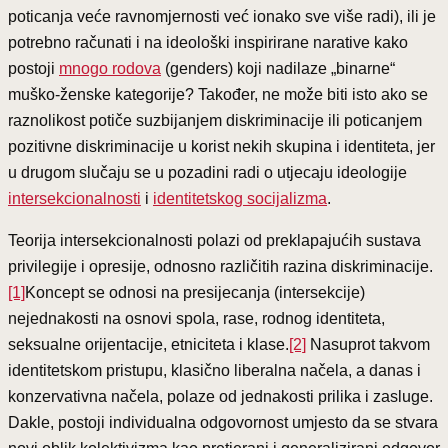
poticanja veće ravnomjernosti već ionako sve više radi), ili je
potrebno računati i na ideološki inspirirane narative kako
postoji
mnogo rodova
(genders) koji nadilaze „binarne“
muško-ženske kategorije? Također, ne može biti isto ako se
raznolikost potiče suzbijanjem diskriminacije ili poticanjem
pozitivne diskriminacije u korist nekih skupina i identiteta, jer
u drugom slučaju se u pozadini radi o utjecaju ideologije
intersekcionalnosti
i
identitetskog socijalizma
.
Teorija intersekcionalnosti polazi od preklapajućih sustava
privilegije i opresije, odnosno različitih razina diskriminacije.
[1]
Koncept se odnosi na presijecanja (intersekcije)
nejednakosti na osnovi spola, rase, rodnog identiteta,
seksualne orijentacije, etniciteta i klase.
[2]
Nasuprot takvom
identitetskom pristupu, klasično liberalna načela, a danas i
konzervativna načela, polaze od jednakosti prilika i zasluge.
Dakle, postoji individualna odgovornost umjesto da se stvara