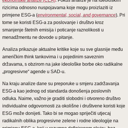
ekonomske analize (CEA)
. Fokus analize je na ideološkim
rizicima odnosno nuspojavama koje mogu proizlaziti iz
primjene ESG-a (
environmental, social, and governance
). Pri
tome se koristi ESG-a za poslovanje i društvo kroz
smanjenje štetnih emisija i poticanje raznolikosti u
menadžmentu ne dovode u pitanje.
Analiza prikazuje aktualne kritike koje su sve glasnije među
američkim think tankovima i u pojedinim saveznim
državama, s obzirom na jake ideološke borbe oko radikalne
„progresivne“ agende u SAD-u.
Na kraju analize dane su preporuke u smjeru zadržavanja
ESG-a kao jednog od standarda donošenja poslovnih
odluka. Naime, važno je graditi slobodni i otvoreno društvo
individualne odgovornosti za okolišne i društvene koristi koje
ESG može donijeti. Tako bi se mogao spriječiti utjecaj
radikalnih oblika progresivne zelene i rodne ideologije na