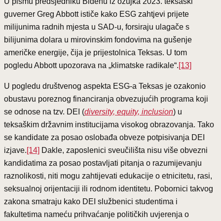
U pismu predsjedniku Bidenu iz ožujka 2023. teksaški
guverner Greg Abbott ističe kako ESG zahtjevi prijete
milijunima radnih mjesta u SAD-u, forsiraju ulagače s
bilijunima dolara u mirovinskim fondovima na gušenje
američke energije, čija je prijestolnica Teksas. U tom
pogledu Abbott upozorava na „klimatske radikale“.
[13]
U pogledu društvenog aspekta ESG-a Teksas je ozakonio
obustavu poreznog financiranja obvezujućih programa koji
se odnose na tzv. DEI (
diversity, equity, inclusion
) u
teksaškim državnim institucijama visokog obrazovanja. Tako
se kandidate za posao oslobađa obveze potpisivanja DEI
izjave.
[14]
Dakle, zaposlenici sveučilišta nisu više obvezni
kandidatima za posao postavljati pitanja o razumijevanju
raznolikosti, niti mogu zahtijevati edukacije o etnicitetu, rasi,
seksualnoj orijentaciji ili rodnom identitetu. Pobornici takvog
zakona smatraju kako DEI službenici studentima i
fakultetima nameću prihvaćanje političkih uvjerenja o