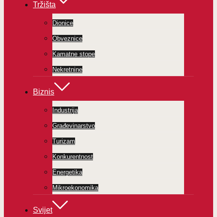
Tržišta
Dionice
Obveznice
Kamatne stope
Nekretnine
Biznis
Industrija
Građevinarstvo
Turizam
Konkurentnost
Energetika
Mikroekonomika
Svijet