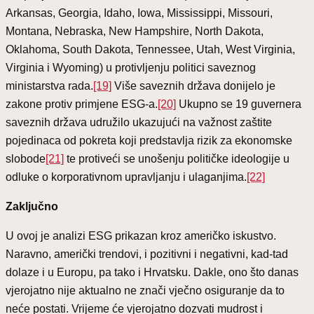
Arkansas, Georgia, Idaho, Iowa, Mississippi, Missouri,
Montana, Nebraska, New Hampshire, North Dakota,
Oklahoma, South Dakota, Tennessee, Utah, West Virginia,
Virginia i Wyoming) u protivljenju politici saveznog
ministarstva rada.
[19]
Više saveznih država donijelo je
zakone protiv primjene ESG-a.
[20]
Ukupno se 19 guvernera
saveznih država udružilo ukazujući na važnost zaštite
pojedinaca od pokreta koji predstavlja rizik za ekonomske
slobode
[21]
te protiveći se unošenju političke ideologije u
odluke o korporativnom upravljanju i ulaganjima.
[22]
Zaključno
U ovoj je analizi ESG prikazan kroz američko iskustvo.
Naravno, američki trendovi, i pozitivni i negativni, kad-tad
dolaze i u Europu, pa tako i Hrvatsku. Dakle, ono što danas
vjerojatno nije aktualno ne znači vječno osiguranje da to
neće postati. Vrijeme će vjerojatno dozvati mudrost i