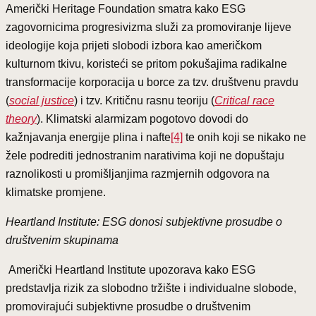
Američki Heritage Foundation smatra kako ESG
zagovornicima progresivizma služi za promoviranje lijeve
ideologije koja prijeti slobodi izbora kao američkom
kulturnom tkivu, koristeći se pritom pokušajima radikalne
transformacije korporacija u borce za tzv. društvenu pravdu
(
social justice
) i tzv. Kritičnu rasnu teoriju (
Critical race
theory
). Klimatski alarmizam pogotovo dovodi do
kažnjavanja energije plina i nafte
[4]
te onih koji se nikako ne
žele podrediti jednostranim narativima koji ne dopuštaju
raznolikosti u promišljanjima razmjernih odgovora na
klimatske promjene.
Heartland Institute: ESG donosi subjektivne prosudbe o
društvenim skupinama
Američki Heartland Institute upozorava kako ESG
predstavlja rizik za slobodno tržište i individualne slobode,
promovirajući subjektivne prosudbe o društvenim