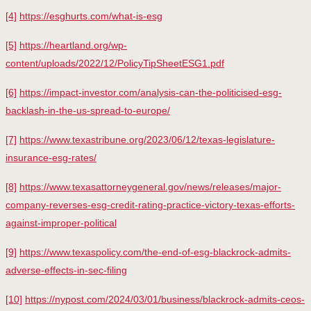
[4]
https://esghurts.com/what-is-esg
[5]
https://heartland.org/wp-
content/uploads/2022/12/PolicyTipSheetESG1.pdf
[6]
https://impact-investor.com/analysis-can-the-politicised-esg-
backlash-in-the-us-spread-to-europe/
[7]
https://www.texastribune.org/2023/06/12/texas-legislature-
insurance-esg-rates/
[8]
https://www.texasattorneygeneral.gov/news/releases/major-
company-reverses-esg-credit-rating-practice-victory-texas-efforts-
against-improper-political
[9]
https://www.texaspolicy.com/the-end-of-esg-blackrock-admits-
adverse-effects-in-sec-filing
[10]
https://nypost.com/2024/03/01/business/blackrock-admits-ceos-