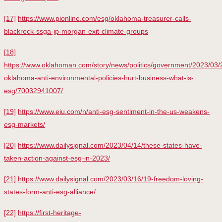
[17]
https://www.pionline.com/esg/oklahoma-treasurer-calls-
blackrock-ssga-jp-morgan-exit-climate-groups
[18]
https://www.oklahoman.com/story/news/politics/government/2023/03/
oklahoma-anti-environmental-policies-hurt-business-what-is-
esg/70032941007/
[19]
https://www.eiu.com/n/anti-esg-sentiment-in-the-us-weakens-
esg-markets/
[20]
https://www.dailysignal.com/2023/04/14/these-states-have-
taken-action-against-esg-in-2023/
[21]
https://www.dailysignal.com/2023/03/16/19-freedom-loving-
states-form-anti-esg-alliance/
[22]
https://first-heritage-