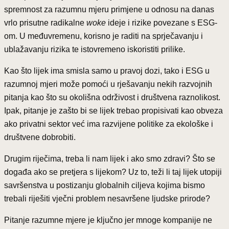
spremnost za razumnu mjeru primjene u odnosu na danas
vrlo prisutne radikalne
woke
ideje i rizike povezane s ESG-
om. U međuvremenu, korisno je raditi na sprječavanju i
ublažavanju rizika te istovremeno iskoristiti prilike.
Kao što lijek ima smisla samo u pravoj dozi, tako i ESG u
razumnoj mjeri može pomoći u rješavanju nekih razvojnih
pitanja kao što su okolišna održivost i društvena raznolikost.
Ipak, pitanje je zašto bi se lijek trebao propisivati kao obveza
ako privatni sektor već ima razvijene politike za ekološke i
društvene dobrobiti.
Drugim riječima, treba li nam lijek i ako smo zdravi? Što se
događa ako se pretjera s lijekom? Uz to, teži li taj lijek utopiji
savršenstva u postizanju globalnih ciljeva kojima bismo
trebali riješiti vječni problem nesavršene ljudske prirode?
Pitanje razumne mjere je ključno jer mnoge kompanije ne