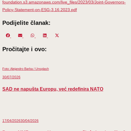
foundation.s3.amazonaws.com/live_files/2023/03/Joint-Governors-
Policy-Statement-on-ESG-3.16.2023.pdf
Podijelite članak:
Share
Share
Share
Share
Share
on
on
on
on
on
Pročitajte i ovo:
Facebook
Email
WhatsApp
LinkedIn
X
(Twitter)
Foto: Alejandro Barba / Unsplash
30/07/2026
SAD ne napušta Europu, već redefinira NATO
17/04/2026
30/04/2026