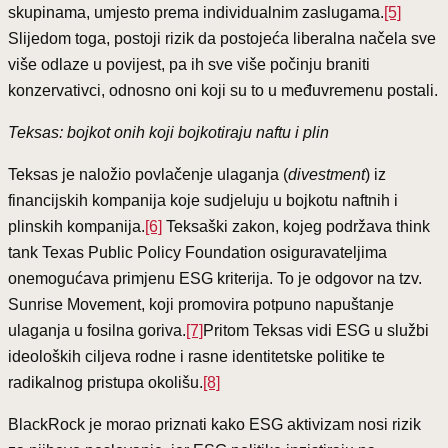
skupinama, umjesto prema individualnim zaslugama.
[5]
Slijedom toga, postoji rizik da postojeća liberalna načela sve
više odlaze u povijest, pa ih sve više počinju braniti
konzervativci, odnosno oni koji su to u međuvremenu postali.
Teksas: bojkot onih koji bojkotiraju naftu i plin
Teksas je naložio povlačenje ulaganja (
divestment
) iz
financijskih kompanija koje sudjeluju u bojkotu naftnih i
plinskih kompanija.
[6]
Teksaški zakon, kojeg podržava think
tank Texas Public Policy Foundation osiguravateljima
onemogućava primjenu ESG kriterija. To je odgovor na tzv.
Sunrise Movement, koji promovira potpuno napuštanje
ulaganja u fosilna goriva.
[7]
Pritom Teksas vidi ESG u službi
ideoloških ciljeva rodne i rasne identitetske politike te
radikalnog pristupa okolišu.
[8]
BlackRock je morao priznati kako ESG aktivizam nosi rizik