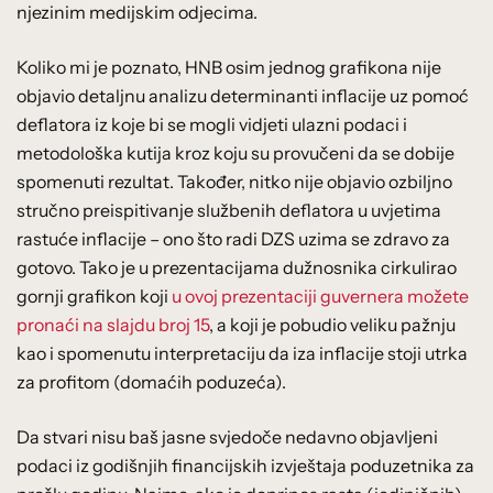
njezinim medijskim odjecima.
Koliko mi je poznato, HNB osim jednog grafikona nije
objavio detaljnu analizu determinanti inflacije uz pomoć
deflatora iz koje bi se mogli vidjeti ulazni podaci i
metodološka kutija kroz koju su provučeni da se dobije
spomenuti rezultat. Također, nitko nije objavio ozbiljno
stručno preispitivanje službenih deflatora u uvjetima
rastuće inflacije – ono što radi DZS uzima se zdravo za
gotovo. Tako je u prezentacijama dužnosnika cirkulirao
gornji grafikon koji
u ovoj prezentaciji guvernera možete
pronaći na slajdu broj 15
, a koji je pobudio veliku pažnju
kao i spomenutu interpretaciju da iza inflacije stoji utrka
za profitom (domaćih poduzeća).
Da stvari nisu baš jasne svjedoče nedavno objavljeni
podaci iz godišnjih financijskih izvještaja poduzetnika za