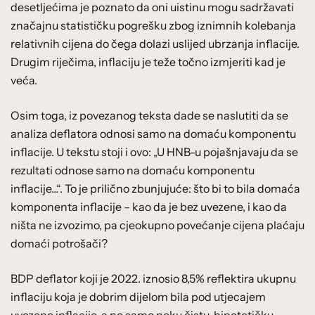
desetljećima je poznato da oni uistinu mogu sadržavati
značajnu statističku pogrešku zbog iznimnih kolebanja
relativnih cijena do čega dolazi uslijed ubrzanja inflacije.
Drugim riječima, inflaciju je teže točno izmjeriti kad je
veća.
Osim toga, iz povezanog teksta dade se naslutiti da se
analiza deflatora odnosi samo na domaću komponentu
inflacije. U tekstu stoji i ovo: „U HNB-u pojašnjavaju da se
rezultati odnose samo na domaću komponentu
inflacije…“. To je prilično zbunjujuće: što bi to bila domaća
komponenta inflacije – kao da je bez uvezene, i kao da
ništa ne izvozimo, pa cjeokupno povećanje cijena plaćaju
domaći potrošači?
BDP deflator koji je 2022. iznosio 8,5% reflektira ukupnu
inflaciju koja je dobrim dijelom bila pod utjecajem
uvezene inflacije, a ne samo neku čistu, hipotetičku