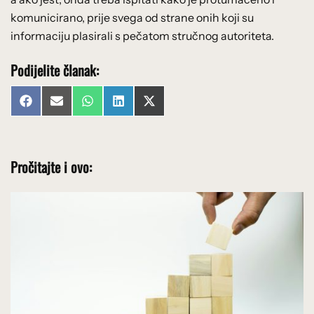
komunicirano, prije svega od strane onih koji su
informaciju plasirali s pečatom stručnog autoriteta.
Podijelite članak:
Share
Share
Share
Share
Share
Facebook
Email
WhatsApp
LinkedIn
X
on
on
on
on
on
(Twitter)
Pročitajte i ovo: