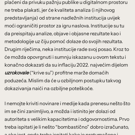
plaćeni da privuku pažnju publike u digitalnom prostoru
ne treba plakati, jer će kvaliteta analiza (i njihovog
predstavljanja) od strane nadležnih institucija uvijek
moći ograničiti prostor za igru naslova. Institucije su tu
da preispitaju analize, objave i objasne rezultate kao i
metodologije uz čiju pomoć dolaze do svojih rezultata.
Drugim riječima, neka institucije rade svoj posao. Kroz to
će možda opovrgnuti i sumnju iskazanu u ovom tekstu i
konačno dokazati da su inflaciju 2022. najvećim dijelom
uzrokovale
(“krive su”) profitne marže domaćih
poduzeća. Mislim da će u ozbiljnom postupku takvog
dokazivanja naići na ozbiljne poteškoće.
I nemojte kriviti novinare i medije kada prenesu nešto što
im se čini zanimljivo, a možda i istinito jer dolazi od
autoriteta s velikim kapacitetima i odgovornostima. Prvo
treba ispitati je li nešto “bombastično” dobro izračunato,
a ako jest, onda treba ispitati kako je protumačeno i