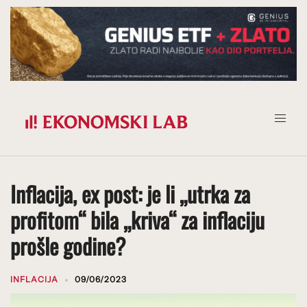
Prijeđi
na
sadržaj
Inflacija, ex post: je li „utrka za
profitom“ bila „kriva“ za inflaciju
prošle godine?
INFLACIJA
09/06/2023