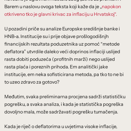
Barem u naslovu ovoga teksta koji kaže da je „
napokon
otkriveno tko je glavni krivac za inflaciju u Hrvatskoj“.
U pozadini priče su analize Europske središnje banke i
HNB-a. Institucije su i prije objave prošlogodišnjh
financijskih rezultata poduzetnika uz pomoć “metode
deflatora” utvrdile daleko veći doprinos inflaciji uslijed
rasta dobiti poduzeća (profitnih marži) nego uslijed
rasta plaća i poreznih prihoda. Em analitički jake
institucije, em neka sofisticirana metoda, pa tko to ne bi
to uzeo zdravo za gotovo?
Međutim, svaka preliminarna procjena sadrži statističku
pogrešku, a svaka analiza, i kada je statistička pogreška
dovoljno mala, može sadržavati pogrešku tumačenja.
Kada je riječ o deflatorima u uvjetima visoke inflacije,