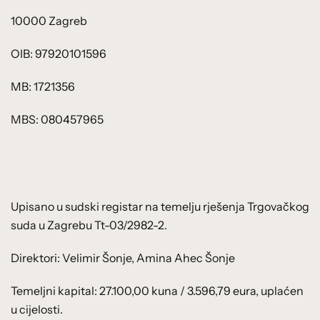
10000 Zagreb
OIB: 97920101596
MB: 1721356
MBS: 080457965
Upisano u sudski registar na temelju rješenja Trgovačkog
suda u Zagrebu Tt-03/2982-2.
Direktori: Velimir Šonje, Amina Ahec Šonje
Temeljni kapital: 27.100,00 kuna / 3.596,79 eura, uplaćen
u cijelosti.