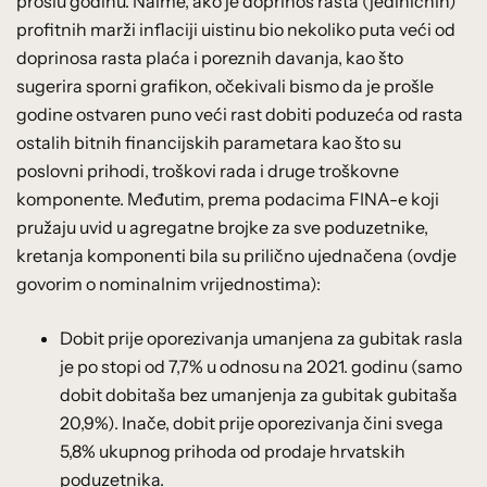
prošlu godinu. Naime, ako je doprinos rasta (jediničnih)
profitnih marži inflaciji uistinu bio nekoliko puta veći od
doprinosa rasta plaća i poreznih davanja, kao što
sugerira sporni grafikon, očekivali bismo da je prošle
godine ostvaren puno veći rast dobiti poduzeća od rasta
ostalih bitnih financijskih parametara kao što su
poslovni prihodi, troškovi rada i druge troškovne
komponente. Međutim, prema podacima FINA-e koji
pružaju uvid u agregatne brojke za sve poduzetnike,
kretanja komponenti bila su prilično ujednačena (ovdje
govorim o nominalnim vrijednostima):
Dobit prije oporezivanja umanjena za gubitak rasla
je po stopi od 7,7% u odnosu na 2021. godinu (samo
dobit dobitaša bez umanjenja za gubitak gubitaša
20,9%). Inače, dobit prije oporezivanja čini svega
5,8% ukupnog prihoda od prodaje hrvatskih
poduzetnika.