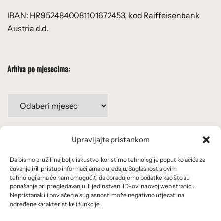
IBAN: HR9524840081101672453, kod Raiffeisenbank
Austria d.d.
Arhiva po mjesecima:
Arhiva
po
mjesecima:
Upravljajte pristankom
Važne poveznice
Da bismo pružili najbolje iskustvo, koristimo tehnologije poput kolačića za
Uvjeti korištenja
čuvanje i/ili pristup informacijama o uređaju. Suglasnost s ovim
tehnologijama će nam omogućiti da obrađujemo podatke kao što su
Politika privatnosti
ponašanje pri pregledavanju ili jedinstveni ID-ovi na ovoj web stranici.
Nepristanak ili povlačenje suglasnosti može negativno utjecati na
određene karakteristike i funkcije.
Kolačići