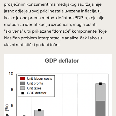
prosječnim konzumentima medijskog sadržaja nije
jasno gdje je u ovoj priči nestala uvezena inflacija, tj.
koliko je ona prema metodi deflatora BDP-a, koja nije
metoda za identifikaciju uzročnosti, mogla ostati
“skrivena” u tri prikazane “domaće” komponente. To je
klasičan problem interpretacije analize, čak i ako su
ulazni statistički podaci točni.