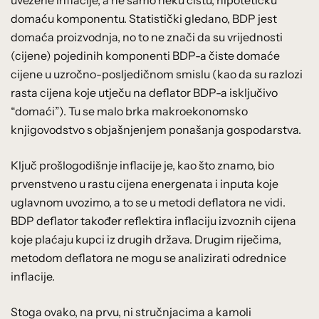
domaću komponentu. Statistički gledano, BDP jest
domaća proizvodnja, no to ne znači da su vrijednosti
(cijene) pojedinih komponenti BDP-a čiste domaće
cijene u uzročno-posljedičnom smislu (kao da su razlozi
rasta cijena koje utječu na deflator BDP-a isključivo
“domaći”). Tu se malo brka makroekonomsko
knjigovodstvo s objašnjenjem ponašanja gospodarstva.
Ključ prošlogodišnje inflacije je, kao što znamo, bio
prvenstveno u rastu cijena energenata i inputa koje
uglavnom uvozimo, a to se u metodi deflatora ne vidi.
BDP deflator također reflektira inflaciju izvoznih cijena
koje plaćaju kupci iz drugih država. Drugim riječima,
metodom deflatora ne mogu se analizirati odrednice
inflacije.
Stoga ovako, na prvu, ni stručnjacima a kamoli