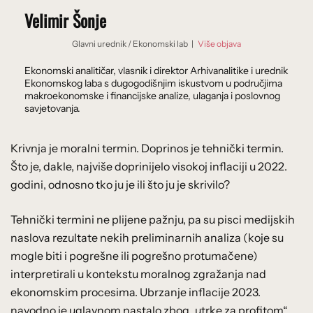
Velimir Šonje
Glavni urednik
/
Ekonomski lab
|
Više objava
Ekonomski analitičar, vlasnik i direktor Arhivanalitike i urednik
Ekonomskog laba s dugogodišnjim iskustvom u područjima
makroekonomske i financijske analize, ulaganja i poslovnog
savjetovanja.
Krivnja je moralni termin. Doprinos je tehnički termin.
Što je, dakle, najviše doprinijelo visokoj inflaciji u 2022.
godini, odnosno tko ju je ili što ju je skrivilo?
Tehnički termini ne plijene pažnju, pa su pisci medijskih
naslova rezultate nekih preliminarnih analiza (koje su
mogle biti i pogrešne ili pogrešno protumačene)
interpretirali u kontekstu moralnog zgražanja nad
ekonomskim procesima. Ubrzanje inflacije 2023.
navodno je uglavnom nastalo zbog „utrke za profitom“.