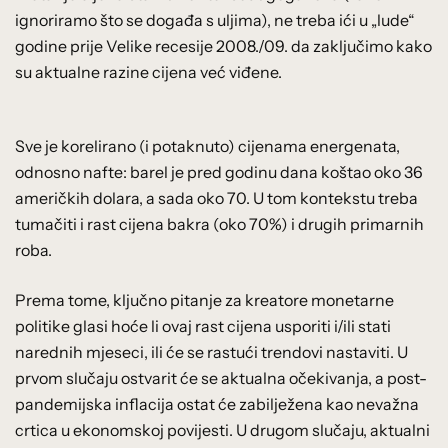
ignoriramo što se događa s uljima), ne treba ići u „lude“
godine prije Velike recesije 2008./09. da zaključimo kako
su aktualne razine cijena već viđene.
Sve je korelirano (i potaknuto) cijenama energenata,
odnosno nafte: barel je pred godinu dana koštao oko 36
američkih dolara, a sada oko 70. U tom kontekstu treba
tumačiti i rast cijena bakra (oko 70%) i drugih primarnih
roba.
Prema tome, ključno pitanje za kreatore monetarne
politike glasi hoće li ovaj rast cijena usporiti i/ili stati
narednih mjeseci, ili će se rastući trendovi nastaviti. U
prvom slučaju ostvarit će se aktualna očekivanja, a post-
pandemijska inflacija ostat će zabilježena kao nevažna
crtica u ekonomskoj povijesti. U drugom slučaju, aktualni