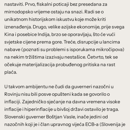
nastaviti. Prvo, fiskalni poticaji bez presedana za
mirnodopsko vrijeme ostaju na snazi. Radi se o
unikatnom historijskom iskustvu koje može kriti
iznenađenja. Drugo, velike azijske ekonomije, prije svega
Kina i posebice Indija, brzo se oporavljaju, što će vući
svjetske cijene prema gore. Treće, disrupcije u lancima
nabave (poznati su problemi s isporukama mikročipova)
na nekim tržištima izazivaju nestašice. Četvrto, tek se
očekuje materijalizacija probuđenog pritiska na rast
plaća.
U takvom ambijentu ne čudi da guverneri nazočni u
Rovinju nisu bili posve opušteni kada se govorilo o
inflaciji. Zajedničko sjećanje na davna vremena visoke
inflacije i hiperinflacije u bivšoj državi ostavilo je traga.
Slovenski guverner Boštjan Vasle, inače jedini od
nazočnih koji je i član upravnog vijeća ECB-a (Slovenija je