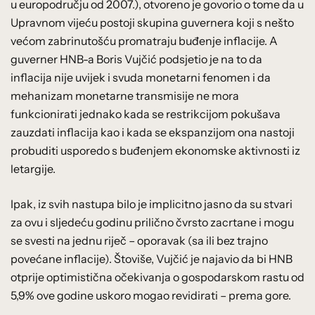
u europodručju od 2007.), otvoreno je govorio o tome da u
Upravnom vijeću postoji skupina guvernera koji s nešto
većom zabrinutošću promatraju buđenje inflacije. A
guverner HNB-a Boris Vujčić podsjetio je na to da
inflacija nije uvijek i svuda monetarni fenomen i da
mehanizam monetarne transmisije ne mora
funkcionirati jednako kada se restrikcijom pokušava
zauzdati inflacija kao i kada se ekspanzijom ona nastoji
probuditi usporedo s buđenjem ekonomske aktivnosti iz
letargije.
Ipak, iz svih nastupa bilo je implicitno jasno da su stvari
za ovu i sljedeću godinu prilično čvrsto zacrtane i mogu
se svesti na jednu riječ – oporavak (sa ili bez trajno
povećane inflacije). Štoviše, Vujčić je najavio da bi HNB
otprije optimistična očekivanja o gospodarskom rastu od
5,9% ove godine uskoro mogao revidirati – prema gore.