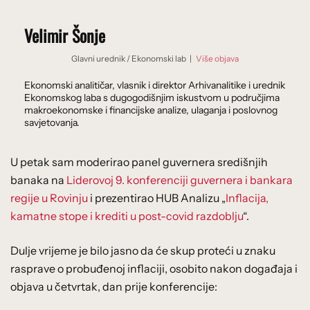
Velimir Šonje
Glavni urednik
/
Ekonomski lab
|
Više objava
Ekonomski analitičar, vlasnik i direktor Arhivanalitike i urednik
Ekonomskog laba s dugogodišnjim iskustvom u područjima
makroekonomske i financijske analize, ulaganja i poslovnog
savjetovanja.
U petak sam moderirao panel guvernera središnjih
banaka na
Liderovoj 9. konferenciji guvernera i bankara
regije u Rovinju
i prezentirao HUB Analizu „
Inflacija,
kamatne stope i krediti u post-covid razdoblju
“.
Dulje vrijeme je bilo jasno da će skup proteći u znaku
rasprave o probuđenoj inflaciji, osobito nakon događaja i
objava u četvrtak, dan prije konferencije: