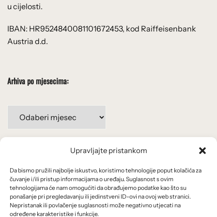
u cijelosti.
IBAN: HR9524840081101672453, kod Raiffeisenbank
Austria d.d.
Arhiva po mjesecima:
Arhiva
po
mjesecima:
Upravljajte pristankom
Važne poveznice
Da bismo pružili najbolje iskustvo, koristimo tehnologije poput kolačića za
Uvjeti korištenja
čuvanje i/ili pristup informacijama o uređaju. Suglasnost s ovim
tehnologijama će nam omogućiti da obrađujemo podatke kao što su
Politika privatnosti
ponašanje pri pregledavanju ili jedinstveni ID-ovi na ovoj web stranici.
Nepristanak ili povlačenje suglasnosti može negativno utjecati na
određene karakteristike i funkcije.