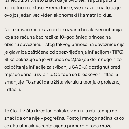
kamatnom ciklusu. Prema tome, sve ukazuje na to da je
ovo još jedan već viđen ekonomski i kamatni ciklus.
Na relativan mir ukazuje i takozvana breakeven inflacija
koja se računa kao razlika 10-godišnjeg prinosa na
običnu obveznicu i istog takvog prinosa na obveznicu čija
je glavnica zaštićena od obezvrijeđenja inflacijom (TIPS).
Slika pokazuje da je vrhunac od 2,5% (dakle mnogo niže
od očitanja inflacije za svibanj u SAD-u) dostignut pred
mjesec dana, u svibnju. Od tada se breakeven inflacija
smanjuje. To znači da tržišta vjeruju u teoriju o prolaznoj
inflaciji.
To što i tržišta i kreatori politike vjeruju u istu teoriju ne
znači da ona nije – pogrešna. Postoji mnogo načina kako
se aktualni ciklus rasta cijena primarnih roba može