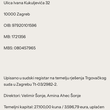
Ulica Ivana Kukuljevića 32
10000 Zagreb
OIB: 97920101596
MB: 1721356
MBS: 080457965
Upisano u sudski registar na temelju rješenja Trgovačkog
suda u Zagrebu Tt-03/2982-2.
Direktori: Velimir Šonje, Amina Ahec Šonje
Temeljni kapital: 27.100,00 kuna / 3.596,79 eura, uplaćen