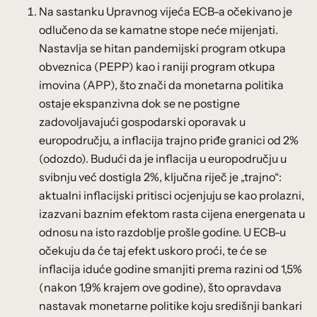
Na sastanku Upravnog vijeća ECB-a očekivano je
odlučeno da se kamatne stope neće mijenjati.
Nastavlja se hitan pandemijski program otkupa
obveznica (PEPP) kao i raniji program otkupa
imovina (APP), što znači da monetarna politika
ostaje ekspanzivna dok se ne postigne
zadovoljavajući gospodarski oporavak u
europodručju, a inflacija trajno priđe granici od 2%
(odozdo). Budući da je inflacija u europodručju u
svibnju već dostigla 2%, ključna riječ je „trajno“:
aktualni inflacijski pritisci ocjenjuju se kao prolazni,
izazvani baznim efektom rasta cijena energenata u
odnosu na isto razdoblje prošle godine. U ECB-u
očekuju da će taj efekt uskoro proći, te će se
inflacija iduće godine smanjiti prema razini od 1,5%
(nakon 1,9% krajem ove godine), što opravdava
nastavak monetarne politike koju središnji bankari