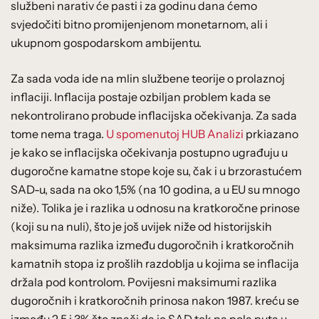
službeni narativ će pasti i za godinu dana ćemo
svjedočiti bitno promijenjenom monetarnom, ali i
ukupnom gospodarskom ambijentu.
Za sada voda ide na mlin službene teorije o prolaznoj
inflaciji. Inflacija postaje ozbiljan problem kada se
nekontrolirano probude inflacijska očekivanja. Za sada
tome nema traga.
U spomenutoj HUB Analizi
prkiazano
je kako se inflacijska očekivanja postupno ugrađuju u
dugoročne kamatne stope koje su, čak i u brzorastućem
SAD-u, sada na oko 1,5% (na 10 godina, a u EU su mnogo
niže). Tolika je i razlika u odnosu na kratkoročne prinose
(koji su na nuli), što je još uvijek niže od historijskih
maksimuma razlika između dugoročnih i kratkoročnih
kamatnih stopa iz prošlih razdoblja u kojima se inflacija
držala pod kontrolom. Povijesni maksimumi razlika
dugoročnih i kratkoročnih prinosa nakon 1987. kreću se
između 2,5 i 3% što znači da je SAD tek na pola puta u