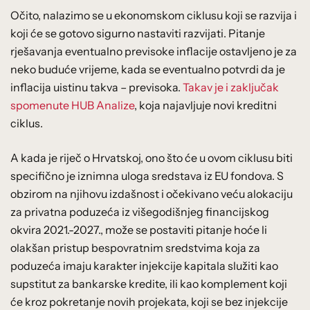
Očito, nalazimo se u ekonomskom ciklusu koji se razvija i
koji će se gotovo sigurno nastaviti razvijati. Pitanje
rješavanja eventualno previsoke inflacije ostavljeno je za
neko buduće vrijeme, kada se eventualno potvrdi da je
inflacija uistinu takva – previsoka.
Takav je i zaključak
spomenute HUB Analize
, koja najavljuje novi kreditni
ciklus.
A kada je riječ o Hrvatskoj, ono što će u ovom ciklusu biti
specifično je iznimna uloga sredstava iz EU fondova. S
obzirom na njihovu izdašnost i očekivano veću alokaciju
za privatna poduzeća iz višegodišnjeg financijskog
okvira 2021.-2027., može se postaviti pitanje hoće li
olakšan pristup bespovratnim sredstvima koja za
poduzeća imaju karakter injekcije kapitala služiti kao
supstitut za bankarske kredite, ili kao komplement koji
će kroz pokretanje novih projekata, koji se bez injekcije