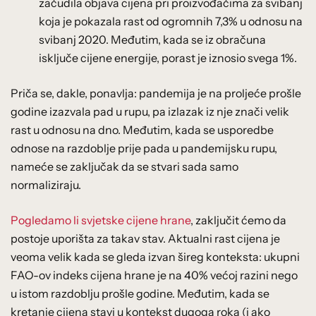
začudila objava cijena pri proizvođačima za svibanj
koja je pokazala rast od ogromnih 7,3% u odnosu na
svibanj 2020. Međutim, kada se iz obračuna
isključe cijene energije, porast je iznosio svega 1%.
Priča se, dakle, ponavlja: pandemija je na proljeće prošle
godine izazvala pad u rupu, pa izlazak iz nje znači velik
rast u odnosu na dno. Međutim, kada se usporedbe
odnose na razdoblje prije pada u pandemijsku rupu,
nameće se zaključak da se stvari sada samo
normaliziraju.
Pogledamo li svjetske cijene hrane
, zaključit ćemo da
postoje uporišta za takav stav. Aktualni rast cijena je
veoma velik kada se gleda izvan šireg konteksta: ukupni
FAO-ov indeks cijena hrane je na 40% većoj razini nego
u istom razdoblju prošle godine. Međutim, kada se
kretanje cijena stavi u kontekst dugoga roka (i ako