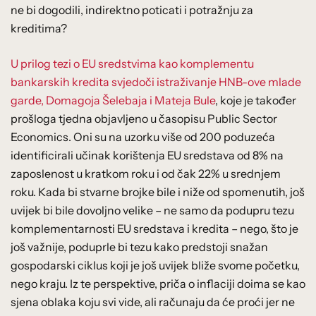
ne bi dogodili, indirektno poticati i potražnju za
kreditima?
U prilog tezi o EU sredstvima kao komplementu
bankarskih kredita svjedoči istraživanje HNB-ove mlade
garde, Domagoja Šelebaja i Mateja Bule
, koje je također
prošloga tjedna objavljeno u časopisu Public Sector
Economics. Oni su na uzorku više od 200 poduzeća
identificirali učinak korištenja EU sredstava od 8% na
zaposlenost u kratkom roku i od čak 22% u srednjem
roku. Kada bi stvarne brojke bile i niže od spomenutih, još
uvijek bi bile dovoljno velike – ne samo da podupru tezu
komplementarnosti EU sredstava i kredita – nego, što je
još važnije, poduprle bi tezu kako predstoji snažan
gospodarski ciklus koji je još uvijek bliže svome početku,
nego kraju. Iz te perspektive, priča o inflaciji doima se kao
sjena oblaka koju svi vide, ali računaju da će proći jer ne