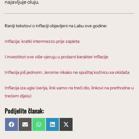
najavljuje oluju.
Raniji tekstovi o inflaciji objavljeni na Labu ove godine:
Inflacija: kratki intermezzo prije zapleta
I investitori sve više vjeruju u prolazni karakter inflacije
Inflacija još jednom: Jerome nikako ne spuštaj kočnicu sa okidača
Inflacija iza ugla (serija, link samo na treći dio, linkovi na prethodne u
trećem dijelu)
Podijelite članak:
Share
Share
Share
Share
Share
Facebook
Email
WhatsApp
LinkedIn
X
on
on
on
on
on
(Twitter)