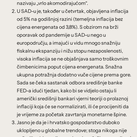
nazivaju „vrlo akomodirajućom“.
U SAD-u je, također u četvrtak, objavljena inflacija
od 5% na godišnjoj razini (temeljna inflacija bez
cijena energenata od 3,8%). S obzirom na brži
oporavak od pandemije u SAD-u nego u
europodručju, a imajući u vidu mnogo snažniju
fiskalnu ekspanziju i nižu stopu nezaposlenosti,
visoka inflacija se ne objašnjava samo troškovnim
čimbenicima poput cijena energenata. Snažna
ukupna potražnja dodatno vuče cijene prema gore.
Sada se čeka sastanak odbora središnje banke
FED-a idući tjedan, kako bi se vidjelo ostaju li
američki središnji bankari vjerni teoriji o prolaznoj
inflaciji koja će se normalizirati, ili će procijeniti da
je vrijeme za početak zavrtanja monetarne špine.
Jasno je da je i hrvatsko gospodarstvo duboko
uklopljeno u globalne trendove; stoga nikoga nije