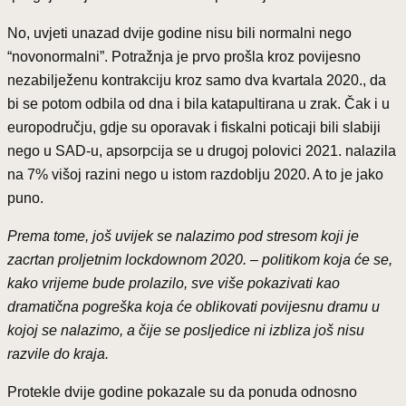
No, uvjeti unazad dvije godine nisu bili normalni nego
“novonormalni”. Potražnja je prvo prošla kroz povijesno
nezabilježenu kontrakciju kroz samo dva kvartala 2020., da
bi se potom odbila od dna i bila katapultirana u zrak. Čak i u
europodručju, gdje su oporavak i fiskalni poticaji bili slabiji
nego u SAD-u, apsorpcija se u drugoj polovici 2021. nalazila
na 7% višoj razini nego u istom razdoblju 2020. A to je jako
puno.
Prema tome, još uvijek se nalazimo pod stresom koji je
zacrtan proljetnim lockdownom 2020. – politikom koja će se,
kako vrijeme bude prolazilo, sve više pokazivati kao
dramatična pogreška koja će oblikovati povijesnu dramu u
kojoj se nalazimo, a čije se posljedice ni izbliza još nisu
razvile do kraja.
Protekle dvije godine pokazale su da ponuda odnosno