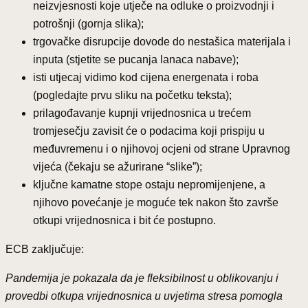
neizvjesnosti koje utječe na odluke o proizvodnji i
potrošnji (gornja slika);
trgovačke disrupcije dovode do nestašica materijala i
inputa (stjetite se pucanja lanaca nabave);
isti utjecaj vidimo kod cijena energenata i roba
(pogledajte prvu sliku na početku teksta);
prilagođavanje kupnji vrijednosnica u trećem
tromjesečju zavisit će o podacima koji prispiju u
međuvremenu i o njihovoj ocjeni od strane Upravnog
vijeća (čekaju se ažurirane “slike”);
ključne kamatne stope ostaju nepromijenjene, a
njihovo povećanje je moguće tek nakon što završe
otkupi vrijednosnica i bit će postupno.
ECB zaključuje:
Pandemija je pokazala da je fleksibilnost u oblikovanju i
provedbi otkupa vrijednosnica u uvjetima stresa pomogla