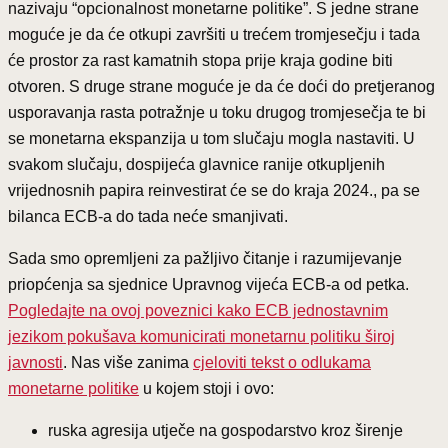
nazivaju “opcionalnost monetarne politike”. S jedne strane
moguće je da će otkupi završiti u trećem tromjesečju i tada
će prostor za rast kamatnih stopa prije kraja godine biti
otvoren. S druge strane moguće je da će doći do pretjeranog
usporavanja rasta potražnje u toku drugog tromjesečja te bi
se monetarna ekspanzija u tom slučaju mogla nastaviti. U
svakom slučaju, dospijeća glavnice ranije otkupljenih
vrijednosnih papira reinvestirat će se do kraja 2024., pa se
bilanca ECB-a do tada neće smanjivati.
Sada smo opremljeni za pažljivo čitanje i razumijevanje
priopćenja sa sjednice Upravnog vijeća ECB-a od petka.
Pogledajte na ovoj poveznici kako ECB jednostavnim
jezikom pokušava komunicirati monetarnu politiku široj
javnosti
. Nas više zanima
cjeloviti tekst o odlukama
monetarne politike
u kojem stoji i ovo:
ruska agresija utječe na gospodarstvo kroz širenje