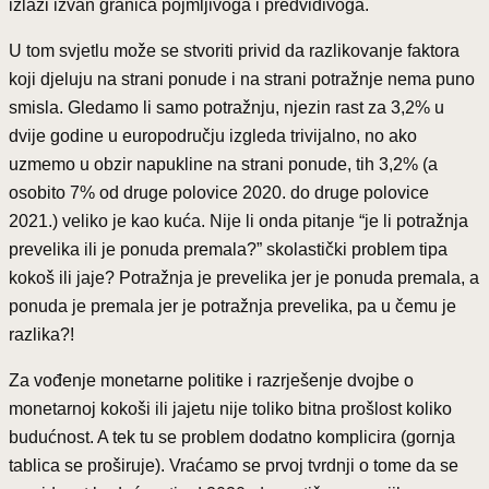
izlazi izvan granica pojmljivoga i predvidivoga.
U tom svjetlu može se stvoriti privid da razlikovanje faktora
koji djeluju na strani ponude i na strani potražnje nema puno
smisla. Gledamo li samo potražnju, njezin rast za 3,2% u
dvije godine u europodručju izgleda trivijalno, no ako
uzmemo u obzir napukline na strani ponude, tih 3,2% (a
osobito 7% od druge polovice 2020. do druge polovice
2021.) veliko je kao kuća. Nije li onda pitanje “je li potražnja
prevelika ili je ponuda premala?” skolastički problem tipa
kokoš ili jaje? Potražnja je prevelika jer je ponuda premala, a
ponuda je premala jer je potražnja prevelika, pa u čemu je
razlika?!
Za vođenje monetarne politike i razrješenje dvojbe o
monetarnoj kokoši ili jajetu nije toliko bitna prošlost koliko
budućnost. A tek tu se problem dodatno komplicira (gornja
tablica se proširuje). Vraćamo se prvoj tvrdnji o tome da se