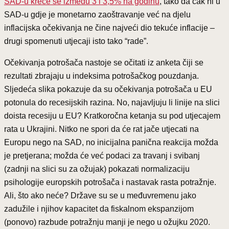
SAD-u kreće se između 3 i 3,5% na godinu
, tako da čak ni u
SAD-u gdje je monetarno zaoštravanje već na djelu
inflacijska očekivanja ne čine najveći dio tekuće inflacije –
drugi spomenuti utjecaji isto tako “rade”.
Očekivanja potrošača nastoje se očitati iz anketa čiji se
rezultati zbrajaju u indeksima potrošačkog pouzdanja.
Sljedeća slika pokazuje da su očekivanja potrošača u EU
potonula do recesijskih razina. No, najavljuju li linije na slici
doista recesiju u EU? Kratkoročna ketanja su pod utjecajem
rata u Ukrajini. Nitko ne spori da će rat jače utjecati na
Europu nego na SAD, no inicijalna panična reakcija možda
je pretjerana; možda će već podaci za travanj i svibanj
(zadnji na slici su za ožujak) pokazati normalizaciju
psihologije europskih potrošača i nastavak rasta potražnje.
Ali, što ako neće? Države su se u međuvremenu jako
zadužile i njihov kapacitet da fiskalnom ekspanzijom
(ponovo) razbude potražnju manji je nego u ožujku 2020.