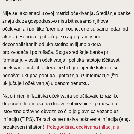
Nije se lako snaći u ovoj matrici očekivanja. Središnje banke
znaju da za gospodarstvo nisu bitna samo njihova
očekivanja i politike (premda moćne, one su samo jedan od
aktera). Ponuda i potražnja su agregirani ishodi
decentraliziranih odluka stotina milijuna aktera –
proizvođača i potrošača. Stoga središnje banke pri
formiranju vlastitih očekivanja i politika nastoje iščitavati
očekivanja ostalih aktera, ne bi li procijenile kako će se
ponašati ukupna ponuda i potražnja uz informacije (što
uključuje i očekivanja) u danom trenutku.
Na primjer, inflacijska očekivanja se očitavaju iz razlike
dugoročnih prinosa na državne obveznice i prinosa na
istovrsne državne obveznice čija je glavnica vezana uz
inflaciju (TIPS). Ta razlika se naziva pokrivena inflacija (eng.
breakeven inflation).
Petogodišnja očekivana inflacija u