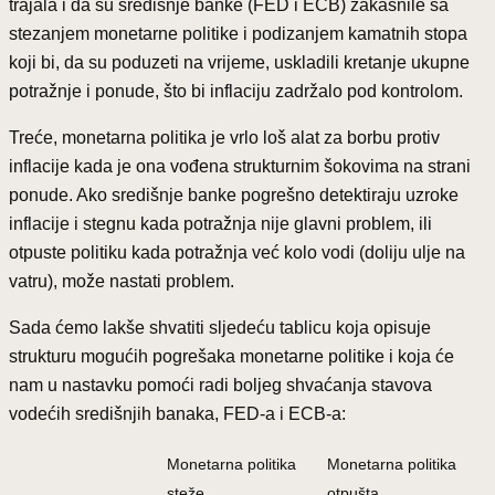
trajala i da su središnje banke (FED i ECB) zakasnile sa
stezanjem monetarne politike i podizanjem kamatnih stopa
koji bi, da su poduzeti na vrijeme, uskladili kretanje ukupne
potražnje i ponude, što bi inflaciju zadržalo pod kontrolom.
Treće, monetarna politika je vrlo loš alat za borbu protiv
inflacije kada je ona vođena strukturnim šokovima na strani
ponude. Ako središnje banke pogrešno detektiraju uzroke
inflacije i stegnu kada potražnja nije glavni problem, ili
otpuste politiku kada potražnja već kolo vodi (doliju ulje na
vatru), može nastati problem.
Sada ćemo lakše shvatiti sljedeću tablicu koja opisuje
strukturu mogućih pogrešaka monetarne politike i koja će
nam u nastavku pomoći radi boljeg shvaćanja stavova
vodećih središnjih banaka, FED-a i ECB-a:
Monetarna politika
Monetarna politika
steže
otpušta