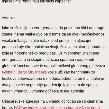
mjesecima renoviraju turistički kapaciteti.
Izvor: DZS
Iako se šok cijena energenata sada postupno širi i na druge
cijene, nema velike dvojbe o tome da se ova (neočekivano)
visoka inflacija i dalje nalazi pod pretežitim utjecajem
procesa koje ekonomisti nazivaju šokovi na strani ponude, a
koje je notorno teško predviđati. Osim spomenutih cijena
energenata, u tu skupinu utjecaja spadaju i napuknuti
globalni lanci nabave te narasli troškovi globalnog prijevoza.
Globalni Baltic Dry indeks
koji služi kao benchmark za
troškove prijevoza roba u međunarodnom prometu i dalje je
dva puta veći nego prije pandemije iako se malo spustio
nakon vrhunca u vrijeme početka ruske agresije.
Utjecaj ruske agresije na Ukrajinu očitovao se i u cijenama
hrane.
FAO-ov indeks svjetskih cijena hrane više je nego