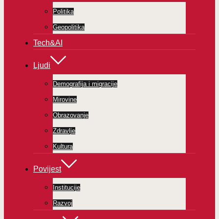
Politika
Geopolitika
Tech&AI
Ljudi
Demografija i migracije
Mirovine
Obrazovanje
Zdravlje
Kultura
Povijest
Institucije
Razvoj