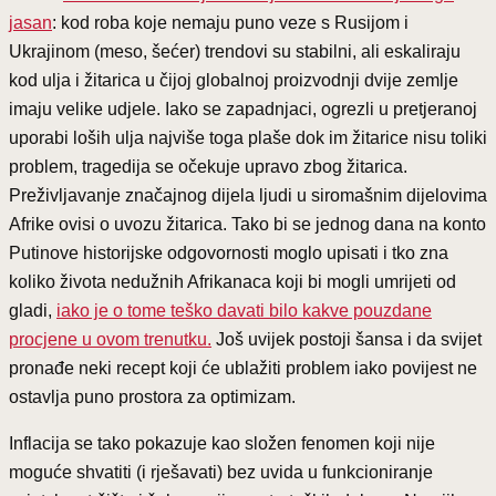
jasan
: kod roba koje nemaju puno veze s Rusijom i
Ukrajinom (meso, šećer) trendovi su stabilni, ali eskaliraju
kod ulja i žitarica u čijoj globalnoj proizvodnji dvije zemlje
imaju velike udjele. Iako se zapadnjaci, ogrezli u pretjeranoj
uporabi loših ulja najviše toga plaše dok im žitarice nisu toliki
problem, tragedija se očekuje upravo zbog žitarica.
Preživljavanje značajnog dijela ljudi u siromašnim dijelovima
Afrike ovisi o uvozu žitarica. Tako bi se jednog dana na konto
Putinove historijske odgovornosti moglo upisati i tko zna
koliko života nedužnih Afrikanaca koji bi mogli umrijeti od
gladi,
iako je o tome teško davati bilo kakve pouzdane
procjene u ovom trenutku.
Još uvijek postoji šansa i da svijet
pronađe neki recept koji će ublažiti problem iako povijest ne
ostavlja puno prostora za optimizam.
Inflacija se tako pokazuje kao složen fenomen koji nije
moguće shvatiti (i rješavati) bez uvida u funkcioniranje