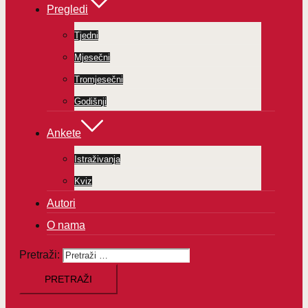
Pregledi
Tjedni
Mjesečni
Tromjesečni
Godišnji
Ankete
Istraživanja
Kviz
Autori
O nama
Pretraži: