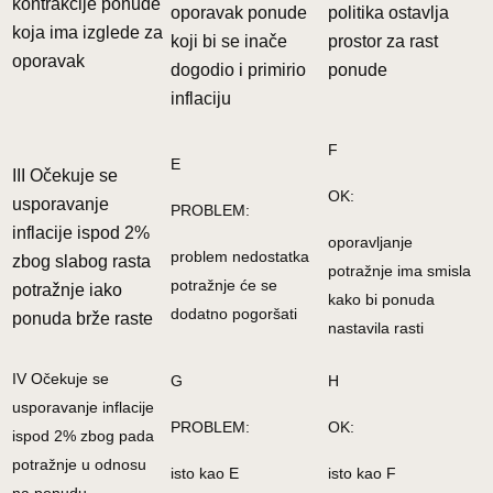
kontrakcije ponude
oporavak ponude
politika ostavlja
koja ima izglede za
koji bi se inače
prostor za rast
oporavak
dogodio i primirio
ponude
inflaciju
F
E
III Očekuje se
OK:
usporavanje
PROBLEM:
inflacije ispod 2%
oporavljanje
problem nedostatka
zbog slabog rasta
potražnje ima smisla
potražnje će se
potražnje iako
kako bi ponuda
dodatno pogoršati
ponuda brže raste
nastavila rasti
IV Očekuje se
G
H
usporavanje inflacije
PROBLEM:
OK:
ispod 2% zbog pada
potražnje u odnosu
isto kao E
isto kao F
na ponudu