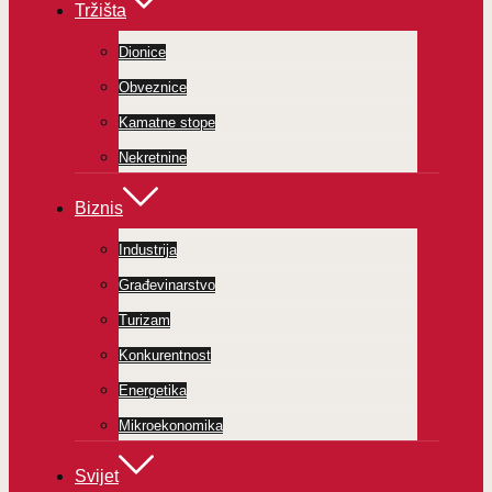
Tržišta
Dionice
Obveznice
Kamatne stope
Nekretnine
Biznis
Industrija
Građevinarstvo
Turizam
Konkurentnost
Energetika
Mikroekonomika
Svijet