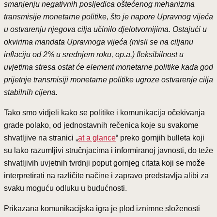
smanjenju negativnih posljedica oštećenog mehanizma
transmisije monetarne politike, što je napore Upravnog vijeća
u ostvarenju njegova cilja učinilo djelotvornijima. Ostajući u
okvirima mandata Upravnoga vijeća (misli se na ciljanu
inflaciju od 2% u srednjem roku, op.a.) fleksibilnost u
uvjetima stresa ostat će element monetarne politike kada god
prijetnje transmisiji monetarne politike ugroze ostvarenje cilja
stabilnih cijena.
Tako smo vidjeli kako se politike i komunikacija očekivanja
grade polako, od jednostavnih rečenica koje su svakome
shvatljive na stranici „
at a glance
“ preko gornjih bulleta koji
su lako razumljivi stručnjacima i informiranoj javnosti, do teže
shvatljivih uvjetnih tvrdnji poput gornjeg citata koji se može
interpretirati na različite načine i zapravo predstavlja alibi za
svaku moguću odluku u budućnosti.
Prikazana komunikacijska igra je plod iznimne složenosti