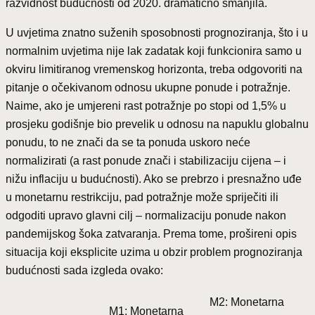
razvidnost budućnosti od 2020. dramatično smanjila.
U uvjetima znatno suženih sposobnosti prognoziranja, što i u
normalnim uvjetima nije lak zadatak koji funkcionira samo u
okviru limitiranog vremenskog horizonta, treba odgovoriti na
pitanje o očekivanom odnosu ukupne ponude i potražnje.
Naime, ako je umjereni rast potražnje po stopi od 1,5% u
prosjeku godišnje bio prevelik u odnosu na napuklu globalnu
ponudu, to ne znači da se ta ponuda uskoro neće
normalizirati (a rast ponude znači i stabilizaciju cijena – i
nižu inflaciju u budućnosti). Ako se prebrzo i presnažno uđe
u monetarnu restrikciju, pad potražnje može spriječiti ili
odgoditi upravo glavni cilj – normalizaciju ponude nakon
pandemijskog šoka zatvaranja. Prema tome, prošireni opis
situacija koji eksplicite uzima u obzir problem prognoziranja
budućnosti sada izgleda ovako:
M2: Monetarna
M1: Monetarna