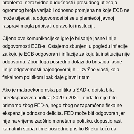
problema, nerazvidne budućnosti i presudnog utjecaja
ogromnog broja varijabli odnosno promjena na koje ECB ne
može utjecati, a odgovornost bi se u plamtećoj javnoj
raspravi mogla pripisati upravo toj instituciji.
Cijena ove komunikacijske igre je brisanje jasne linije
odgovornosti ECB-a. Ostajemo zbunjeni u pogledu inflacije
za koju je ECB odgovoran i inflacije za koju ta institucija nije
odgovorna. Zbog toga posredno dolazi do brisanja jasne
linije odgovornosti najodgovornijih – izvršne vlasti, koja
fiskalnom politikom ipak daje glavni ritam.
Ako je makroekonomska politika u SAD-u doista bila
preekspanzivna potkraj 2020. i 2021., onda to nije bilo
primarno zbog FED-a, nego zbog nezapamćene fiskalne
ekspanzije odnosno deficita. FED može biti odgovoran jer
nije na vrijeme zaoštrio monetarnu politiku, dopustio rast
kamatnih stopa i time posredno prisilio Bijeku kuću da