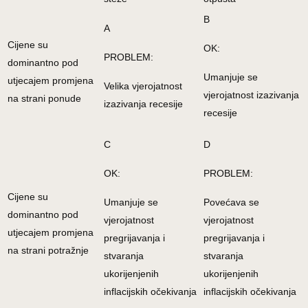
B
A
Cijene su
OK:
PROBLEM:
dominantno pod
Umanjuje se
utjecajem promjena
Velika vjerojatnost
vjerojatnost izazivanja
na strani ponude
izazivanja recesije
recesije
C
D
OK:
PROBLEM:
Cijene su
Umanjuje se
Povećava se
dominantno pod
vjerojatnost
vjerojatnost
utjecajem promjena
pregrijavanja i
pregrijavanja i
na strani potražnje
stvaranja
stvaranja
ukorijenjenih
ukorijenjenih
inflacijskih očekivanja
inflacijskih očekivanja