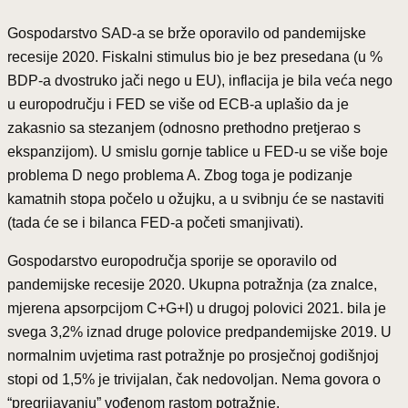
Gospodarstvo SAD-a se brže oporavilo od pandemijske
recesije 2020. Fiskalni stimulus bio je bez presedana (u %
BDP-a dvostruko jači nego u EU), inflacija je bila veća nego
u europodručju i FED se više od ECB-a uplašio da je
zakasnio sa stezanjem (odnosno prethodno pretjerao s
ekspanzijom). U smislu gornje tablice u FED-u se više boje
problema D nego problema A. Zbog toga je podizanje
kamatnih stopa počelo u ožujku, a u svibnju će se nastaviti
(tada će se i bilanca FED-a početi smanjivati).
Gospodarstvo europodručja sporije se oporavilo od
pandemijske recesije 2020. Ukupna potražnja (za znalce,
mjerena apsorpcijom C+G+I) u drugoj polovici 2021. bila je
svega 3,2% iznad druge polovice predpandemijske 2019. U
normalnim uvjetima rast potražnje po prosječnoj godišnjoj
stopi od 1,5% je trivijalan, čak nedovoljan. Nema govora o
“pregrijavanju” vođenom rastom potražnje.