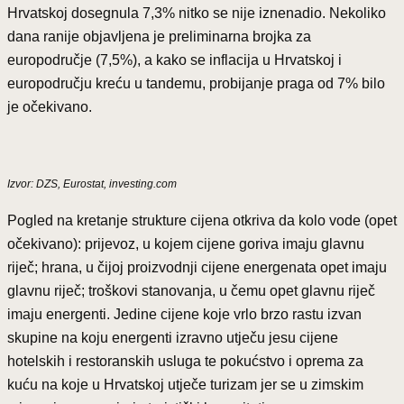
Hrvatskoj dosegnula 7,3% nitko se nije iznenadio. Nekoliko
dana ranije objavljena je preliminarna brojka za
europodručje (7,5%), a kako se inflacija u Hrvatskoj i
europodručju kreću u tandemu, probijanje praga od 7% bilo
je očekivano.
Izvor: DZS, Eurostat, investing.com
Pogled na kretanje strukture cijena otkriva da kolo vode (opet
očekivano): prijevoz, u kojem cijene goriva imaju glavnu
riječ; hrana, u čijoj proizvodnji cijene energenata opet imaju
glavnu riječ; troškovi stanovanja, u čemu opet glavnu riječ
imaju energenti. Jedine cijene koje vrlo brzo rastu izvan
skupine na koju energenti izravno utječu jesu cijene
hotelskih i restoranskih usluga te pokućstvo i oprema za
kuću na koje u Hrvatskoj utječe turizam jer se u zimskim