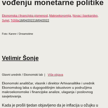
vođenju monetarne politike
Ekonomska i financijska pismenost
,
Makroekonomija
,
Novac i bankarstvo
,
Svijet
,
Tržišta
18/04/2022
18/04/2022
Foto: Karenr / Dreamstime
Velimir Šonje
Glavni urednik
/
Ekonomski lab
|
Više objava
Ekonomski analitičar, vlasnik i direktor Arhivanalitike i urednik
Ekonomskog laba s dugogodišnjim iskustvom u područjima
makroekonomske i financijske analize, ulaganja i poslovnog
savjetovanja.
Kada je prošli tjedan objavljeno da je inflacija u ožujku u