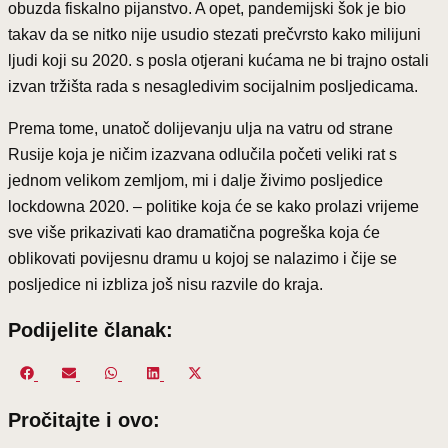
obuzda fiskalno pijanstvo. A opet, pandemijski šok je bio
takav da se nitko nije usudio stezati prečvrsto kako milijuni
ljudi koji su 2020. s posla otjerani kućama ne bi trajno ostali
izvan tržišta rada s nesagledivim socijalnim posljedicama.
Prema tome, unatoč dolijevanju ulja na vatru od strane
Rusije koja je ničim izazvana odlučila početi veliki rat s
jednom velikom zemljom, mi i dalje živimo posljedice
lockdowna 2020. – politike koja će se kako prolazi vrijeme
sve više prikazivati kao dramatična pogreška koja će
oblikovati povijesnu dramu u kojoj se nalazimo i čije se
posljedice ni izbliza još nisu razvile do kraja.
Podijelite članak:
Share
Share
Share
Share
Share
on
on
on
on
on
Pročitajte i ovo:
Facebook
Email
WhatsApp
LinkedIn
X
(Twitter)