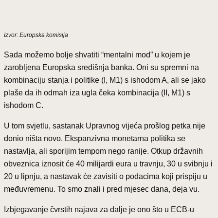
Izvor: Europska komisija
Sada možemo bolje shvatiti “mentalni mod” u kojem je
zarobljena Europska središnja banka. Oni su spremni na
kombinaciju stanja i politike (I, M1) s ishodom A, ali se jako
plaše da ih odmah iza ugla čeka kombinacija (II, M1) s
ishodom C.
U tom svjetlu, sastanak Upravnog vijeća prošlog petka nije
donio ništa novo. Ekspanzivna monetarna politika se
nastavlja, ali sporijim tempom nego ranije. Otkup državnih
obveznica iznosit će 40 milijardi eura u travnju, 30 u svibnju i
20 u lipnju, a nastavak će zavisiti o podacima koji prispiju u
međuvremenu. To smo znali i pred mjesec dana, deja vu.
Izbjegavanje čvrstih najava za dalje je ono što u ECB-u