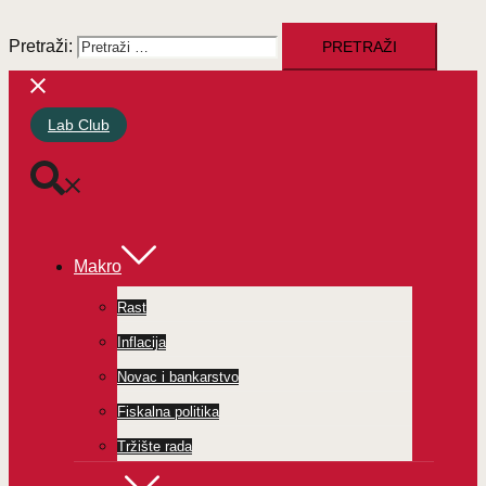
Pretraži:
Lab Club
Makro
Rast
Inflacija
Novac i bankarstvo
Fiskalna politika
Tržište rada