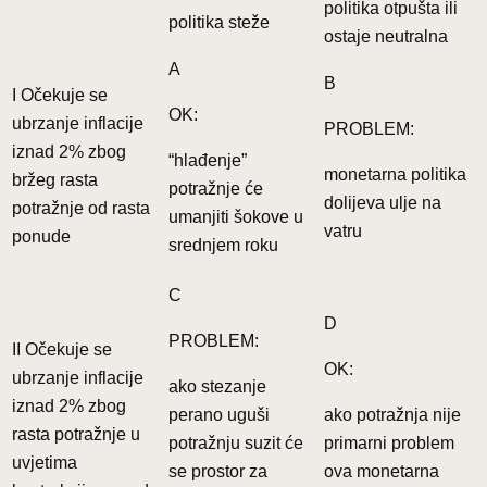
politika otpušta ili
politika steže
ostaje neutralna
A
B
I Očekuje se
OK:
ubrzanje inflacije
PROBLEM:
iznad 2% zbog
“hlađenje”
monetarna politika
bržeg rasta
potražnje će
dolijeva ulje na
potražnje od rasta
umanjiti šokove u
vatru
ponude
srednjem roku
C
D
PROBLEM:
II Očekuje se
OK:
ubrzanje inflacije
ako stezanje
iznad 2% zbog
perano uguši
ako potražnja nije
rasta potražnje u
potražnju suzit će
primarni problem
uvjetima
se prostor za
ova monetarna