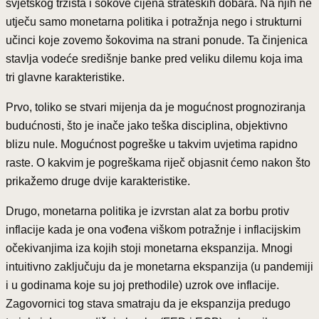
svjetskog tržišta i šokove cijena strateških dobara. Na njih ne
utječu samo monetarna politika i potražnja nego i strukturni
učinci koje zovemo šokovima na strani ponude. Ta činjenica
stavlja vodeće središnje banke pred veliku dilemu koja ima
tri glavne karakteristike.
Prvo, toliko se stvari mijenja da je mogućnost prognoziranja
budućnosti, što je inače jako teška disciplina, objektivno
blizu nule. Mogućnost pogreške u takvim uvjetima rapidno
raste. O kakvim je pogreškama riječ objasnit ćemo nakon što
prikažemo druge dvije karakteristike.
Drugo, monetarna politika je izvrstan alat za borbu protiv
inflacije kada je ona vođena viškom potražnje i inflacijskim
očekivanjima iza kojih stoji monetarna ekspanzija. Mnogi
intuitivno zaključuju da je monetarna ekspanzija (u pandemiji
i u godinama koje su joj prethodile) uzrok ove inflacije.
Zagovornici tog stava smatraju da je ekspanzija predugo