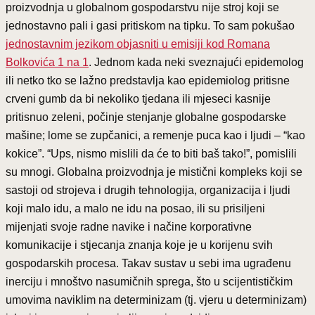
proizvodnja u globalnom gospodarstvu nije stroj koji se
jednostavno pali i gasi pritiskom na tipku. To sam pokušao
jednostavnim jezikom objasniti u emisiji kod Romana
Bolkovića 1 na 1
. Jednom kada neki sveznajući epidemolog
ili netko tko se lažno predstavlja kao epidemiolog pritisne
crveni gumb da bi nekoliko tjedana ili mjeseci kasnije
pritisnuo zeleni, počinje stenjanje globalne gospodarske
mašine; lome se zupčanici, a remenje puca kao i ljudi – “kao
kokice”. “Ups, nismo mislili da će to biti baš tako!”, pomislili
su mnogi. Globalna proizvodnja je mistični kompleks koji se
sastoji od strojeva i drugih tehnologija, organizacija i ljudi
koji malo idu, a malo ne idu na posao, ili su prisiljeni
mijenjati svoje radne navike i načine korporativne
komunikacije i stjecanja znanja koje je u korijenu svih
gospodarskih procesa. Takav sustav u sebi ima ugrađenu
inerciju i mnoštvo nasumičnih sprega, što u scijentističkim
umovima naviklim na determinizam (tj. vjeru u determinizam)