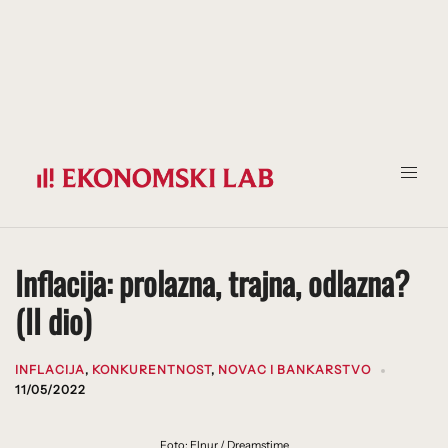
Prijeđi
na
sadržaj
Inflacija: prolazna, trajna, odlazna?
(II dio)
INFLACIJA
,
KONKURENTNOST
,
NOVAC I BANKARSTVO
11/05/2022
Foto: Elnur / Dreamstime