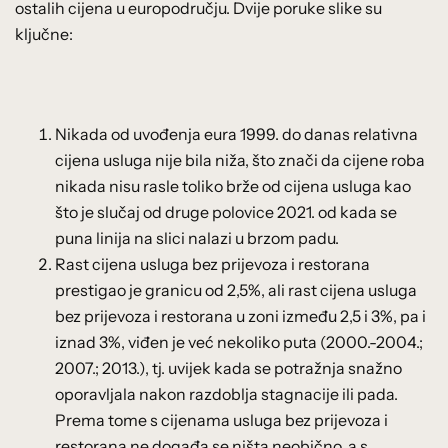
ostalih cijena u europodručju. Dvije poruke slike su
ključne:
Nikada od uvođenja eura 1999. do danas relativna
cijena usluga nije bila niža, što znači da cijene roba
nikada nisu rasle toliko brže od cijena usluga kao
što je slučaj od druge polovice 2021. od kada se
puna linija na slici nalazi u brzom padu.
Rast cijena usluga bez prijevoza i restorana
prestigao je granicu od 2,5%, ali rast cijena usluga
bez prijevoza i restorana u zoni između 2,5 i 3%, pa i
iznad 3%, viđen je već nekoliko puta (2000.-2004.;
2007.; 2013.), tj. uvijek kada se potražnja snažno
oporavljala nakon razdoblja stagnacije ili pada.
Prema tome s cijenama usluga bez prijevoza i
restorana ne događa se ništa neobično, a s