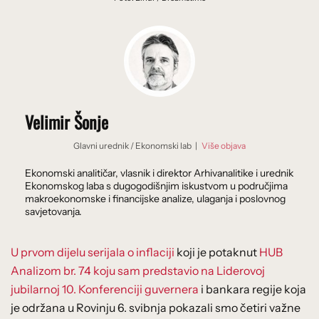
Velimir Šonje
Glavni urednik
/
Ekonomski lab
|
Više objava
Ekonomski analitičar, vlasnik i direktor Arhivanalitike i urednik
Ekonomskog laba s dugogodišnjim iskustvom u područjima
makroekonomske i financijske analize, ulaganja i poslovnog
savjetovanja.
U prvom dijelu serijala o inflaciji
koji je potaknut
HUB
Analizom br. 74 koju sam predstavio na Liderovoj
jubilarnoj 10. Konferenciji guvernera
i bankara regije koja
je održana u Rovinju 6. svibnja pokazali smo četiri važne