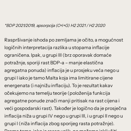
*BDP 2021/2019, apsorpcija (C+I+G) H2 2021 / H2 2020
Raspršivanje ishoda po zemljama je očito, a mogućnost
logičnih interpretacija razlika u stopama inflacije
ograničena. Ipak, u grupi III (brz oporavak domaće
potražnje, sporiji rast BDP-a – manje elastična
agregatna ponuda) inflacija je u prosjeku veća nego u
grupi I iako je tamo Malta koja ima limitirane cijene
energenata (i najnižu inflaciju). To je rezultat kakav
očekujemo na temelju teorije (položenija funkcija
agregatne ponude znači manji pritisak na rast cijena i
veći gospodarski rast). Također je logično da je prosječna
inflacija niža u grupi IV nego u grupi III, i u grupi II nego u
grupi I (niža inflacija zbog sporijeg rasta potražnje).
Prema tome, iako je rasap velik, ne možemo isključiti