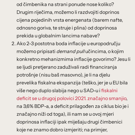
od čimbenika na strani ponude nose koliko?
Drugim riječima, možemo li razdvojiti doprinos
cijena pojedinih vrsta energenata (barem nafte,
odnosno goriva, te struje i plina) od doprinosa
prekida u globalnim lancima nabave?
Ako 2-3 postotna boda inflacije u europodručju
možemo pripisati
demand pull
učincima, o kojim
konkretno mehanizmima inflacije govorimo? Jesu li
se ljudi pretjerano zaduživali radi financiranja
potrošnje (nisu baš masovno), je li na djelu
prevelika fiskalna ekspanzija (teško, jer je u EU bila
više nego duplo slabija nego u SAD-u i
fiskalni
deficit se u drugoj polovici 2021. značajno smanjio
,
na 3,6% BDP-a, a deficit prilagođen za ciklus bio je i
značajno niži od toga), ili nam se u ovoj mjeri
doprinosa inflaciji ipak miješaju drugi čimbenici
koje ne znamo dobro izmjeriti; na primjer,