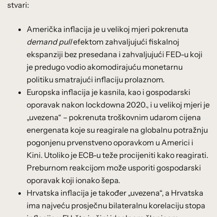
stvari:
Američka inflacija je u velikoj mjeri pokrenuta
demand pull
efektom zahvaljujući fiskalnoj
ekspanziji bez presedana i zahvaljujući FED-u koji
je predugo vodio akomodirajuću monetarnu
politiku smatrajući inflaciju prolaznom.
Europska inflacija je kasnila, kao i gospodarski
oporavak nakon lockdowna 2020., i u velikoj mjeri je
„uvezena“ – pokrenuta troškovnim udarom cijena
energenata koje su reagirale na globalnu potražnju
pogonjenu prvenstveno oporavkom u Americi i
Kini. Utoliko je ECB-u teže procijeniti kako reagirati.
Preburnom reakcijom može usporiti gospodarski
oporavak koji ionako šepa.
Hrvatska inflacija je također „uvezena“, a Hrvatska
ima najveću prosječnu bilateralnu korelaciju stopa