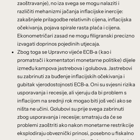
zaoštravanje), no iza svega se mogu nalaziti i
različiti mehanizmi jačanja inflacijske inercije:
zakašnjele prilagodbe relativnih cijena, inflacijska
očekivanja, pojava spirale rasta plaća i cijena.
Ekonometričari zasad ne mogu filigranski precizno
izvagati doprinos pojedinih utjecaja.
Zbog toga se Upravno vijeće ECB-a (kao i
promatrači i komentatori monetarne politike) dijele
između kampova jastrebova i golubova. Jastrebovi
su zabrinuti za buđenje inflacijskih očekivanja i
gubitak vjerodostojnosti ECB-a. Oni su svjesni rizika
usporavanja i recesije, ali vjeruju da bi problem s
inflacijom na srednji rok mogao biti još veći ako se
ništa ne učini. Golubovi su prije svega zabrinuti
zbog usporavanja i recesije; smatraju da će se
problemi zaoštriti ako nakon monetarne restrikcije
eksplodiraju obveznički prinosi, posebno u fiskalno