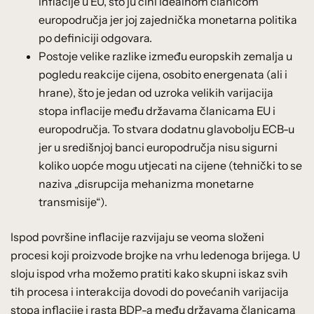
inflacije u EU, što ju čini idealnom članicom
europodručja jer joj zajednička monetarna politika
po definiciji odgovara.
Postoje velike razlike između europskih zemalja u
pogledu reakcije cijena, osobito energenata (ali i
hrane), što je jedan od uzroka velikih varijacija
stopa inflacije među državama članicama EU i
europodručja. To stvara dodatnu glavobolju ECB-u
jer u središnjoj banci europodručja nisu sigurni
koliko uopće mogu utjecati na cijene (tehnički to se
naziva „disrupcija mehanizma monetarne
transmisije“).
Ispod površine inflacije razvijaju se veoma složeni
procesi koji proizvode brojke na vrhu ledenoga brijega. U
sloju ispod vrha možemo pratiti kako skupni iskaz svih
tih procesa i interakcija dovodi do povećanih varijacija
stopa inflacije i rasta BDP-a među državama članicama