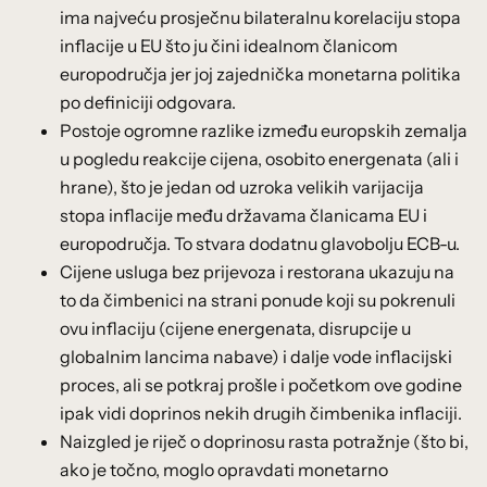
ima najveću prosječnu bilateralnu korelaciju stopa
inflacije u EU što ju čini idealnom članicom
europodručja jer joj zajednička monetarna politika
po definiciji odgovara.
Postoje ogromne razlike između europskih zemalja
u pogledu reakcije cijena, osobito energenata (ali i
hrane), što je jedan od uzroka velikih varijacija
stopa inflacije među državama članicama EU i
europodručja. To stvara dodatnu glavobolju ECB-u.
Cijene usluga bez prijevoza i restorana ukazuju na
to da čimbenici na strani ponude koji su pokrenuli
ovu inflaciju (cijene energenata, disrupcije u
globalnim lancima nabave) i dalje vode inflacijski
proces, ali se potkraj prošle i početkom ove godine
ipak vidi doprinos nekih drugih čimbenika inflaciji.
Naizgled je riječ o doprinosu rasta potražnje (što bi,
ako je točno, moglo opravdati monetarno