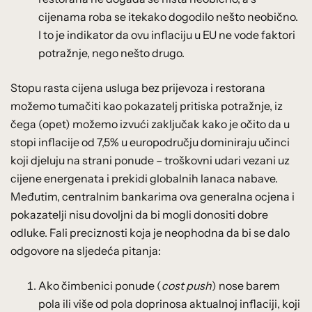
cijenama roba se itekako dogodilo nešto neobično.
I to je indikator da ovu inflaciju u EU ne vode faktori
potražnje, nego nešto drugo.
Stopu rasta cijena usluga bez prijevoza i restorana
možemo tumačiti kao pokazatelj pritiska potražnje, iz
čega (opet) možemo izvući zaključak kako je očito da u
stopi inflacije od 7,5% u europodručju dominiraju učinci
koji djeluju na strani ponude – troškovni udari vezani uz
cijene energenata i prekidi globalnih lanaca nabave.
Međutim, centralnim bankarima ova generalna ocjena i
pokazatelji nisu dovoljni da bi mogli donositi dobre
odluke. Fali preciznosti koja je neophodna da bi se dalo
odgovore na sljedeća pitanja:
Ako čimbenici ponude (
cost push
) nose barem
pola ili više od pola doprinosa aktualnoj inflaciji, koji