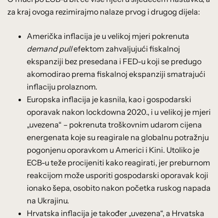
za kraj ovoga rezimirajmo nalaze prvog i drugog dijela:
Američka inflacija je u velikoj mjeri pokrenuta
demand pull
efektom zahvaljujući fiskalnoj
ekspanziji bez presedana i FED-u koji se predugo
akomodirao prema fiskalnoj ekspanziji smatrajući
inflaciju prolaznom.
Europska inflacija je kasnila, kao i gospodarski
oporavak nakon lockdowna 2020., i u velikoj je mjeri
„uvezena“ – pokrenuta troškovnim udarom cijena
energenata koje su reagirale na globalnu potražnju
pogonjenu oporavkom u Americi i Kini. Utoliko je
ECB-u teže procijeniti kako reagirati, jer preburnom
reakcijom može usporiti gospodarski oporavak koji
ionako šepa, osobito nakon početka ruskog napada
na Ukrajinu.
Hrvatska inflacija je također „uvezena“, a Hrvatska