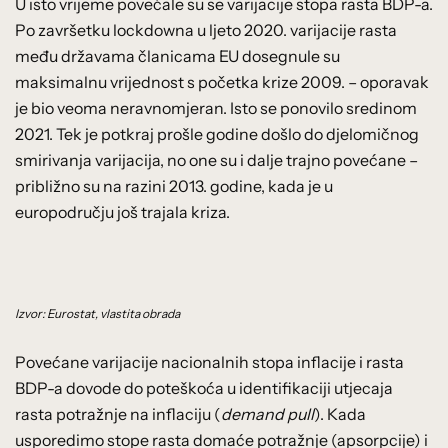
U isto vrijeme povećale su se varijacije stopa rasta BDP-a.
Po završetku lockdowna u ljeto 2020. varijacije rasta
među državama članicama EU dosegnule su
maksimalnu vrijednost s početka krize 2009. – oporavak
je bio veoma neravnomjeran. Isto se ponovilo sredinom
2021. Tek je potkraj prošle godine došlo do djelomičnog
smirivanja varijacija, no one su i dalje trajno povećane –
približno su na razini 2013. godine, kada je u
europodručju još trajala kriza.
Izvor: Eurostat, vlastita obrada
Povećane varijacije nacionalnih stopa inflacije i rasta
BDP-a dovode do poteškoća u identifikaciji utjecaja
rasta potražnje na inflaciju (
demand pull
). Kada
usporedimo stope rasta domaće potražnje (apsorpcije) i