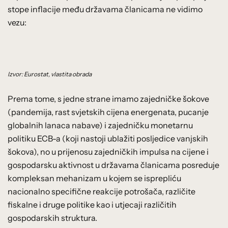
stope inflacije među državama članicama ne vidimo
vezu:
Izvor: Eurostat, vlastita obrada
Prema tome, s jedne strane imamo zajedničke šokove
(pandemija, rast svjetskih cijena energenata, pucanje
globalnih lanaca nabave) i zajedničku monetarnu
politiku ECB-a (koji nastoji ublažiti posljedice vanjskih
šokova), no u prijenosu zajedničkih impulsa na cijene i
gospodarsku aktivnost u državama članicama posreduje
kompleksan mehanizam u kojem se isprepliću
nacionalno specifične reakcije potrošača, različite
fiskalne i druge politike kao i utjecaji različitih
gospodarskih struktura.