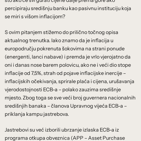
percipiraju središnju banku kao pasivnu instituciju koja
se miri s višom inflacijom?
S ovim pitanjem stižemo do prilično točnog opisa
aktualnog trenutka. Iako znamo da je inflacija u
europodručju pokrenuta šokovima na strani ponude
(energenti, lanci nabave) i premda je vrlo vjerojatno da
oni i danas nose barem polovicu, ako ne i veći dio stope
inflacije od 7,5%, strah od pojave inflacijske inercije –
inflacijskih očekivanja, sprirale plaća i cijena, urušavanja
vjerodostojnosti ECB-a – polako zauzima središnje
mjesto. Zbog toga se sve veći broj guvernera nacionalnih
središnjih banaka – članova Upravnog vijeća ECB-a –
priklanja kampu jastrebova.
Jastrebovi su već izborili ubrzanje izlaska ECB-a iz
programa otkupa obveznica (APP – Asset Purchase