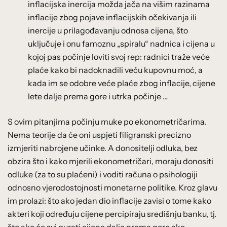
inflacijska inercija možda jača na višim razinama
inflacije zbog pojave inflacijskih očekivanja ili
inercije u prilagođavanju odnosa cijena, što
uključuje i onu famoznu „spiralu“ nadnica i cijena u
kojoj pas počinje loviti svoj rep: radnici traže veće
plaće kako bi nadoknadili veću kupovnu moć, a
kada im se odobre veće plaće zbog inflacije, cijene
lete dalje prema gore i utrka počinje …
S ovim pitanjima počinju muke po ekonometričarima.
Nema teorije da će oni uspjeti filigranski precizno
izmjeriti nabrojene učinke. A donositelji odluka, bez
obzira što i kako mjerili ekonometričari, moraju donositi
odluke (za to su plaćeni) i voditi računa o psihologiji
odnosno vjerodostojnosti monetarne politike. Kroz glavu
im prolazi: što ako jedan dio inflacije zavisi o tome kako
akteri koji određuju cijene percipiraju središnju banku, tj.
što ako će svi gurati cijene dalje prema gore ako