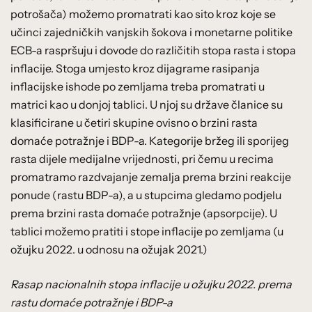
potrošača) možemo promatrati kao sito kroz koje se
učinci zajedničkih vanjskih šokova i monetarne politike
ECB-a raspršuju i dovode do različitih stopa rasta i stopa
inflacije. Stoga umjesto kroz dijagrame rasipanja
inflacijske ishode po zemljama treba promatrati u
matrici kao u donjoj tablici. U njoj su države članice su
klasificirane u četiri skupine ovisno o brzini rasta
domaće potražnje i BDP-a. Kategorije bržeg ili sporijeg
rasta dijele medijalne vrijednosti, pri čemu u recima
promatramo razdvajanje zemalja prema brzini reakcije
ponude (rastu BDP-a), a u stupcima gledamo podjelu
prema brzini rasta domaće potražnje (apsorpcije). U
tablici možemo pratiti i stope inflacije po zemljama (u
ožujku 2022. u odnosu na ožujak 2021.)
Rasap nacionalnih stopa inflacije u ožujku 2022. prema
rastu domaće potražnje i BDP-a