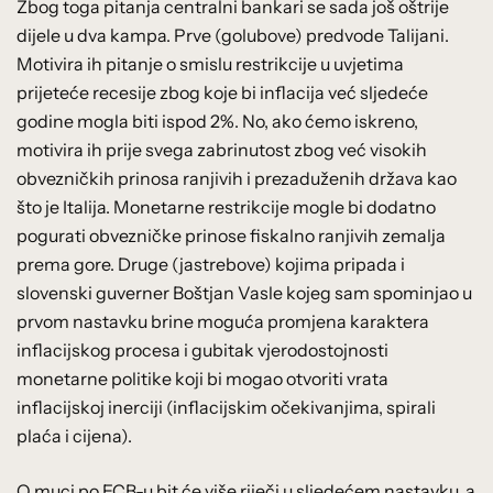
Zbog toga pitanja centralni bankari se sada još oštrije
dijele u dva kampa. Prve (golubove) predvode Talijani.
Motivira ih pitanje o smislu restrikcije u uvjetima
prijeteće recesije zbog koje bi inflacija već sljedeće
godine mogla biti ispod 2%. No, ako ćemo iskreno,
motivira ih prije svega zabrinutost zbog već visokih
obvezničkih prinosa ranjivih i prezaduženih država kao
što je Italija. Monetarne restrikcije mogle bi dodatno
pogurati obvezničke prinose fiskalno ranjivih zemalja
prema gore. Druge (jastrebove) kojima pripada i
slovenski guverner Boštjan Vasle kojeg sam spominjao u
prvom nastavku brine moguća promjena karaktera
inflacijskog procesa i gubitak vjerodostojnosti
monetarne politike koji bi mogao otvoriti vrata
inflacijskoj inerciji (inflacijskim očekivanjima, spirali
plaća i cijena).
O muci po ECB-u bit će više riječi u sljedećem nastavku, a