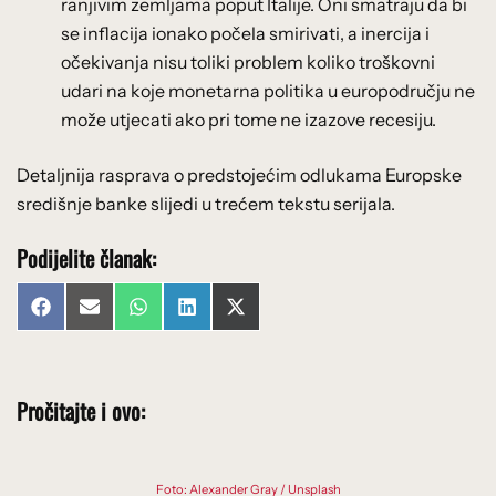
ranjivim zemljama poput Italije. Oni smatraju da bi
se inflacija ionako počela smirivati, a inercija i
očekivanja nisu toliki problem koliko troškovni
udari na koje monetarna politika u europodručju ne
može utjecati ako pri tome ne izazove recesiju.
Detaljnija rasprava o predstojećim odlukama Europske
središnje banke slijedi u trećem tekstu serijala.
Podijelite članak:
Share
Share
Share
Share
Share
Facebook
Email
WhatsApp
LinkedIn
X
on
on
on
on
on
(Twitter)
Pročitajte i ovo:
Foto: Alexander Gray / Unsplash