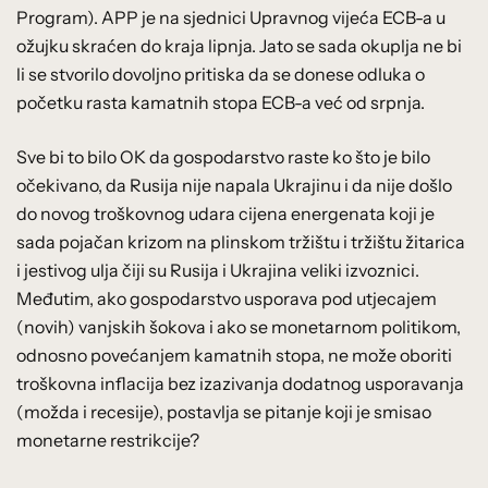
Program). APP je na sjednici Upravnog vijeća ECB-a u
ožujku skraćen do kraja lipnja. Jato se sada okuplja ne bi
li se stvorilo dovoljno pritiska da se donese odluka o
početku rasta kamatnih stopa ECB-a već od srpnja.
Sve bi to bilo OK da gospodarstvo raste ko što je bilo
očekivano, da Rusija nije napala Ukrajinu i da nije došlo
do novog troškovnog udara cijena energenata koji je
sada pojačan krizom na plinskom tržištu i tržištu žitarica
i jestivog ulja čiji su Rusija i Ukrajina veliki izvoznici.
Međutim, ako gospodarstvo usporava pod utjecajem
(novih) vanjskih šokova i ako se monetarnom politikom,
odnosno povećanjem kamatnih stopa, ne može oboriti
troškovna inflacija bez izazivanja dodatnog usporavanja
(možda i recesije), postavlja se pitanje koji je smisao
monetarne restrikcije?