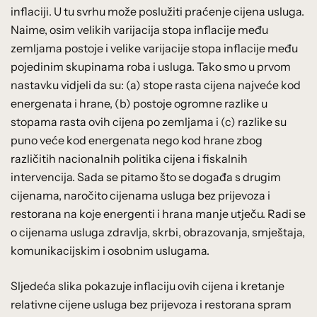
inflaciji. U tu svrhu može poslužiti praćenje cijena usluga.
Naime, osim velikih varijacija stopa inflacije među
zemljama postoje i velike varijacije stopa inflacije među
pojedinim skupinama roba i usluga. Tako smo u prvom
nastavku vidjeli da su: (a) stope rasta cijena najveće kod
energenata i hrane, (b) postoje ogromne razlike u
stopama rasta ovih cijena po zemljama i (c) razlike su
puno veće kod energenata nego kod hrane zbog
različitih nacionalnih politika cijena i fiskalnih
intervencija. Sada se pitamo što se događa s drugim
cijenama, naročito cijenama usluga bez prijevoza i
restorana na koje energenti i hrana manje utječu. Radi se
o cijenama usluga zdravlja, skrbi, obrazovanja, smještaja,
komunikacijskim i osobnim uslugama.
Sljedeća slika pokazuje inflaciju ovih cijena i kretanje
relativne cijene usluga bez prijevoza i restorana spram