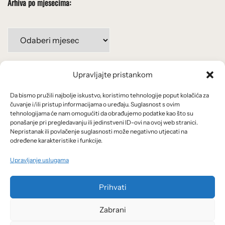
Arhiva po mjesecima:
Arhiva
po
mjesecima:
Upravljajte pristankom
Važne poveznice
Da bismo pružili najbolje iskustvo, koristimo tehnologije poput kolačića za
Uvjeti korištenja
čuvanje i/ili pristup informacijama o uređaju. Suglasnost s ovim
tehnologijama će nam omogućiti da obrađujemo podatke kao što su
Politika privatnosti
ponašanje pri pregledavanju ili jedinstveni ID-ovi na ovoj web stranici.
Nepristanak ili povlačenje suglasnosti može negativno utjecati na
određene karakteristike i funkcije.
Kolačići
Upravljanje uslugama
O nama i usluge
Prihvati
Zabrani