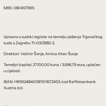
MBS: 080457965
Upisano u sudski registar na temelju rješenja Trgovačkog
suda u Zagrebu Tt-03/2982-2.
Direktori: Velimir Šonje, Amina Ahec Šonje
Temeljni kapital: 27.100,00 kuna / 3.596,79 eura, uplaćen
u cijelosti.
IBAN: HR9524840081101672453, kod Raiffeisenbank
Austria d.d.