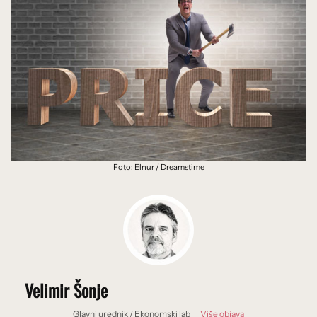
Foto: Elnur / Dreamstime
Velimir Šonje
Glavni urednik
/
Ekonomski lab
|
Više objava