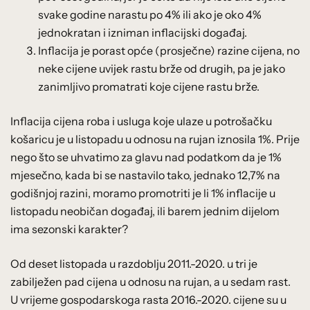
svake godine narastu po 4% ili ako je oko 4%
jednokratan i izniman inflacijski događaj.
Inflacija je porast opće (prosječne) razine cijena, no
neke cijene uvijek rastu brže od drugih, pa je jako
zanimljivo promatrati koje cijene rastu brže.
Inflacija cijena roba i usluga koje ulaze u potrošačku
košaricu je u listopadu u odnosu na rujan iznosila 1%. Prije
nego što se uhvatimo za glavu nad podatkom da je 1%
mjesečno, kada bi se nastavilo tako, jednako 12,7% na
godišnjoj razini, moramo promotriti je li 1% inflacije u
listopadu neobičan događaj, ili barem jednim dijelom
ima sezonski karakter?
Od deset listopada u razdoblju 2011.-2020. u tri je
zabilježen pad cijena u odnosu na rujan, a u sedam rast.
U vrijeme gospodarskoga rasta 2016.-2020. cijene su u