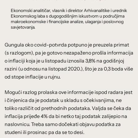
Ekonomski analitičar, vlasnik i direktor Arhivanalitike i urednik
Ekonomskog laba s dugogodišnjim iskustvom u područjima
makroekonomske i financijske analize, ulaganja i poslovnog
savjetovanja.
Gungula oko covid-potvrda potpuno je preuzela primat
(s razlogom), pa je gotovo nezapaženo prošla informacija
o inflaciji koja je u listopadu iznosila 3,8% na godišnjoj
razini (u odnosu na listopad 2020.), što je za 0,3 boda više
od stope inflacije u rujnu.
Mogući razlog prolaska ove informacije ispod radara jest
i činjenica da je podatak u skladu s očekivanjima, ne
toliko različit od prethodnih podataka. Valjda se čeka da
inflacija prijeđe 4% da bi netko taj podatak zalijepio na
naslovnicu. Treba samo dočekati objavu podatka za
studeni ili prosinac pa da se to desi.