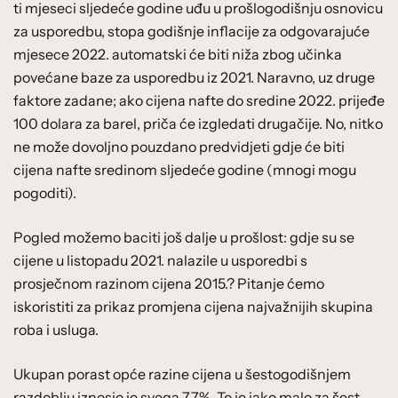
ti mjeseci sljedeće godine uđu u prošlogodišnju osnovicu
za usporedbu, stopa godišnje inflacije za odgovarajuće
mjesece 2022. automatski će biti niža zbog učinka
povećane baze za usporedbu iz 2021. Naravno, uz druge
faktore zadane; ako cijena nafte do sredine 2022. prijeđe
100 dolara za barel, priča će izgledati drugačije. No, nitko
ne može dovoljno pouzdano predvidjeti gdje će biti
cijena nafte sredinom sljedeće godine (mnogi mogu
pogoditi).
Pogled možemo baciti još dalje u prošlost: gdje su se
cijene u listopadu 2021. nalazile u usporedbi s
prosječnom razinom cijena 2015.? Pitanje ćemo
iskoristiti za prikaz promjena cijena najvažnijih skupina
roba i usluga.
Ukupan porast opće razine cijena u šestogodišnjem
razdoblju iznosio je svega 7,7%. To je jako malo za šest