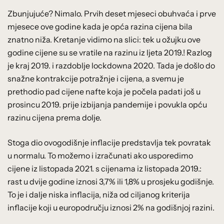
Zbunjujuće? Nimalo. Prvih deset mjeseci obuhvaća i prve
mjesece ove godine kada je opća razina cijena bila
znatno niža. Kretanje vidimo na slici: tek u ožujku ove
godine cijene su se vratile na razinu iz ljeta 2019.! Razlog
je kraj 2019. i razdoblje lockdowna 2020. Tada je došlo do
snažne kontrakcije potražnje i cijena, a svemu je
prethodio pad cijene nafte koja je počela padati još u
prosincu 2019. prije izbijanja pandemije i povukla opću
razinu cijena prema dolje.
Stoga dio ovogodišnje inflacije predstavlja tek povratak
u normalu. To možemo i izračunati ako usporedimo
cijene iz listopada 2021. s cijenama iz listopada 2019.:
rast u dvije godine iznosi 3,7% ili 1,8% u prosjeku godišnje.
To je i dalje niska inflacija, niža od ciljanog kriterija
inflacije koji u europodručju iznosi 2% na godišnjoj razini.