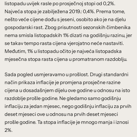
listopadu uvijek rasle po prosječnoj stopi od 0,2%.
Najveća stopa je zabilježena 2019.: 0,4%. Prema tome,
nešto veće cijene dođu s jeseni, osobito ako je na djelu
gospodarski rast. Zbog prisutnosti sezonskih čimbenika
nema smisla listopadskih 1% dizati na godišnju razinu, jer
se takav tempo rasta cijena vjerojatno neće nastaviti.
Međutim, 1% u listopadu očito je najveća listopadska
mjesečna stopa rasta cijena u promatranom razdoblju.
Sada pogled usmjeravamo u prošlost. Drugi standardni
način prikaza inflacije je promjena prosječne razine
cijena u dosadašnjem dijelu ove godine u odnosu na isto
razdoblje prošle godine. Ne gledamo samo godišnju
inflaciju za jedan mjesec, nego godišnju inflaciju za prvih
deset mjeseci ove u odnosu na prvih deset mjeseci
prošle godine. Ta stopa inflacije je mnogo manja i iznosi
2%.