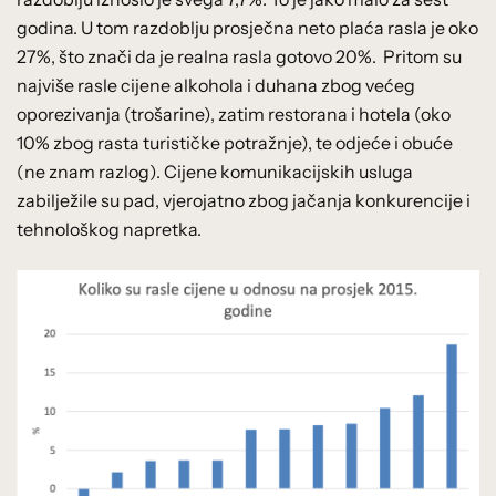
godina. U tom razdoblju prosječna neto plaća rasla je oko
27%, što znači da je realna rasla gotovo 20%. Pritom su
najviše rasle cijene alkohola i duhana zbog većeg
oporezivanja (trošarine), zatim restorana i hotela (oko
10% zbog rasta turističke potražnje), te odjeće i obuće
(ne znam razlog). Cijene komunikacijskih usluga
zabilježile su pad, vjerojatno zbog jačanja konkurencije i
tehnološkog napretka.