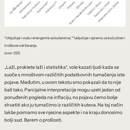
*Uključuje i vodu i energente za kućanstva; **uključuje i opremu za kuću/stan i
troškove održavanja.
Izvor: DZS
„Laži, proklete laži i statistika“, vole kazati ljudi kada se
suoče s mnoštvom različitih podatkovnih tumačenja iste
pojave. Međutim, u ovom tekstu smo pokazali da to nije
baš tako. Parcijalne interpretacije mogu uzeti jedan od
ponuđenih pogleda na inflaciju, no pojavu ćemo bolje
shvatiti ako ju tumačimo iz različitih kuteva. Na taj način
lakše poimamo sve njezine aspekte i na kraju donosimo
bolji sud. Barem o prošlosti.