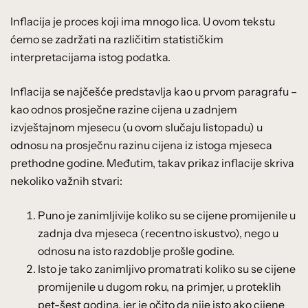
Inflacija je proces koji ima mnogo lica. U ovom tekstu
ćemo se zadržati na različitim statističkim
interpretacijama istog podatka.
Inflacija se najčešće predstavlja kao u prvom paragrafu –
kao odnos prosječne razine cijena u zadnjem
izvještajnom mjesecu (u ovom slučaju listopadu) u
odnosu na prosječnu razinu cijena iz istoga mjeseca
prethodne godine. Međutim, takav prikaz inflacije skriva
nekoliko važnih stvari:
Puno je zanimljivije koliko su se cijene promijenile u
zadnja dva mjeseca (recentno iskustvo), nego u
odnosu na isto razdoblje prošle godine.
Isto je tako zanimljivo promatrati koliko su se cijene
promijenile u dugom roku, na primjer, u proteklih
pet-šest godina, jer je očito da nije isto ako cijene