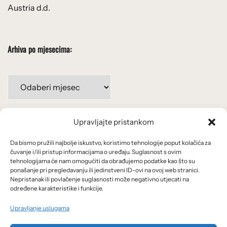
Austria d.d.
Arhiva po mjesecima:
Arhiva
po
mjesecima:
Upravljajte pristankom
Važne poveznice
Da bismo pružili najbolje iskustvo, koristimo tehnologije poput kolačića za
Uvjeti korištenja
čuvanje i/ili pristup informacijama o uređaju. Suglasnost s ovim
tehnologijama će nam omogućiti da obrađujemo podatke kao što su
Politika privatnosti
ponašanje pri pregledavanju ili jedinstveni ID-ovi na ovoj web stranici.
Nepristanak ili povlačenje suglasnosti može negativno utjecati na
određene karakteristike i funkcije.
Kolačići
Upravljanje uslugama
O nama i usluge