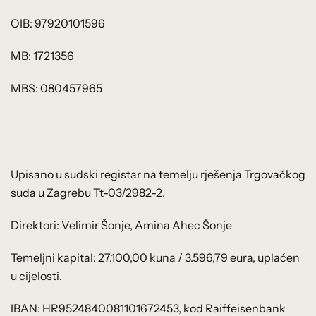
OIB: 97920101596
MB: 1721356
MBS: 080457965
Upisano u sudski registar na temelju rješenja Trgovačkog
suda u Zagrebu Tt-03/2982-2.
Direktori: Velimir Šonje, Amina Ahec Šonje
Temeljni kapital: 27.100,00 kuna / 3.596,79 eura, uplaćen
u cijelosti.
IBAN: HR9524840081101672453, kod Raiffeisenbank