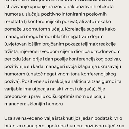
istraživanje upućuje na izostanak pozitivnih efekata
humora u slučaju pozitivno intoniranih poslovnih
rezultata (i konferencijskih poziva), ali zato itekako
pomaže u obrnutom slučaju. Korelacija sugerira kako
manageri mogu bitno ublažiti negativan dojam
(uvjetovan lošijim brojčanim pokazateljima): reakcije
tržišta, mjerene izvedbom cijene dionica u trodnevnom
periodu (dan prije i dan poslije konferencijskog poziva),
pozitivnije su kada manageri svoja izlaganja ukrašavaju
humorom (unatoč negativnom tonu konferencijskog
poziva). Pozitivne su i reakcije analitičara (zasigurno i ta
varijabla ima utjecaja na aktivnost ulagača), čije
preporuke u pravilu odišu optimizmom u slučaju
managera sklonijih humoru.
Uza sve navedeno, valja istaknuti još jedan podatak, vrlo
bitan za managere: upotreba humora pozitivno utječe na