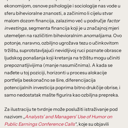
ekonomijom, osnove psihologije i sociologije nas vode u
sferu bihevioralne znanosti, a začinimo li cijelu stvar
malom dozom financija, zalazimo već u područje
factor
investinga
, segmenta financija koji je u značajnoj mjeri
utemeljen na različitim bihevioralnim
anomalijama
. Ovo
potonje, naravno, ozbiljno ugrožava tezu o učinkovitom
tržištu, suprotstavljajući nevidljivoj ruci poznate obrasce
ljudskog ponašanja koji kretanja na tržištu mogu učiniti
prepoznatljivijima (manje nasumičnima). A kada se
nađete u toj poziciji, horizonti u procesu alokacije
portfelja beskonačno se šire, diferencijacija
potencijalnih investicija poprima bitno drukčije obrise, i
samo nedostatak mašte figurira kao ozbiljna prepreka.
Za ilustraciju te tvrdnje može poslužiti istraživanje pod
nazivom „
Analysts’ and Managers’ Use of Humor on
Public Earnings Conference Calls
“
, koje su objavili