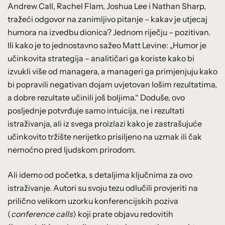
Andrew Call, Rachel Flam, Joshua Lee i Nathan Sharp,
tražeći odgovor na zanimljivo pitanje – kakav je utjecaj
humora na izvedbu dionica? Jednom riječju – pozitivan.
Ili kako je to jednostavno sažeo Matt Levine: „Humor je
učinkovita strategija – analitičari ga koriste kako bi
izvukli više od managera, a manageri ga primjenjuju kako
bi popravili negativan dojam uvjetovan lošim rezultatima,
a dobre rezultate učinili još boljima.“ Doduše, ovo
posljednje potvrđuje samo intuicija, ne i rezultati
istraživanja, ali iz svega proizlazi kako je zastrašujuće
učinkovito tržište nerijetko prisiljeno na uzmak ili čak
nemoćno pred ljudskom prirodom.
Ali idemo od početka, s detaljima ključnima za ovo
istraživanje. Autori su svoju tezu odlučili provjeriti na
prilično velikom uzorku konferencijskih poziva
(
conference calls
) koji prate objavu redovitih