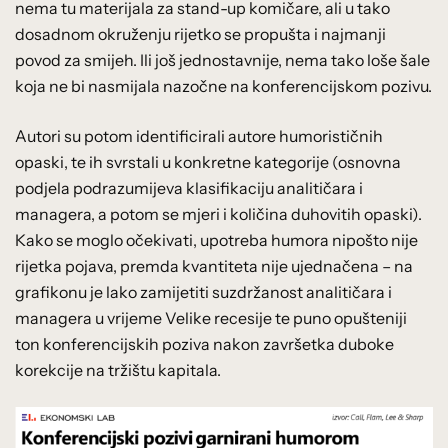
nema tu materijala za stand-up komičare, ali u tako
dosadnom okruženju rijetko se propušta i najmanji
povod za smijeh. Ili još jednostavnije, nema tako loše šale
koja ne bi nasmijala nazočne na konferencijskom pozivu.
Autori su potom identificirali autore humorističnih
opaski, te ih svrstali u konkretne kategorije (osnovna
podjela podrazumijeva klasifikaciju analitičara i
managera, a potom se mjeri i količina duhovitih opaski).
Kako se moglo očekivati, upotreba humora nipošto nije
rijetka pojava, premda kvantiteta nije ujednačena – na
grafikonu je lako zamijetiti suzdržanost analitičara i
managera u vrijeme Velike recesije te puno opušteniji
ton konferencijskih poziva nakon završetka duboke
korekcije na tržištu kapitala.