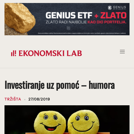
Prijeđi
na
sadržaj
Investiranje uz pomoć – humora
TRŽIŠTA
27/08/2019