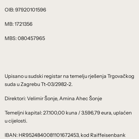
OIB: 97920101596
MB: 1721356
MBS: 080457965
Upisano u sudski registar na temelju rješenja Trgovačkog
suda u Zagrebu Tt-03/2982-2.
Direktori: Velimir Šonje, Amina Ahec Šonje
Temeljni kapital: 27.100,00 kuna / 3.596,79 eura, uplaćen
u cijelosti.
IBAN: HR9524840081101672453, kod Raiffeisenbank