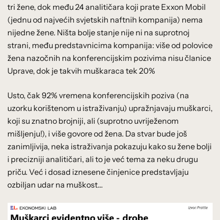
tri žene, dok među 24 analitičara koji prate Exxon Mobil
(jednu od najvećih svjetskih naftnih kompanija) nema
nijedne žene. Ništa bolje stanje nije ni na suprotnoj
strani, među predstavnicima kompanija: više od polovice
žena nazočnih na konferencijskim pozivima nisu članice
Uprave, dok je takvih muškaraca tek 20%
Usto, čak 92% vremena konferencijskih poziva (na
uzorku korištenom u istraživanju) upražnjavaju muškarci,
koji su znatno brojniji, ali (suprotno uvriježenom
mišljenju!), i više govore od žena. Da stvar bude još
zanimljivija, neka istraživanja pokazuju kako su žene bolji
i precizniji analitičari, ali to je već tema za neku drugu
priču. Već i dosad iznesene činjenice predstavljaju
ozbiljan udar na muškost…