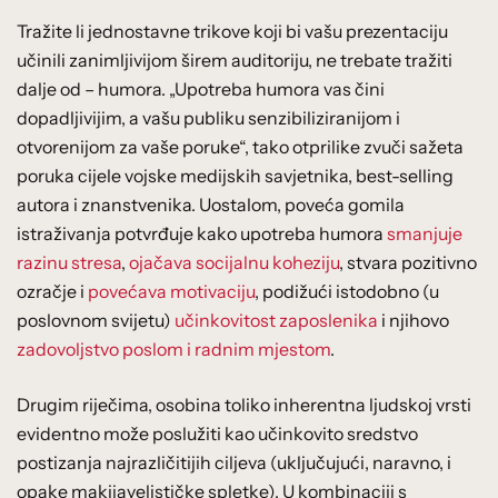
Tražite li jednostavne trikove koji bi vašu prezentaciju
učinili zanimljivijom širem auditoriju, ne trebate tražiti
dalje od – humora. „Upotreba humora vas čini
dopadljivijim, a vašu publiku senzibiliziranijom i
otvorenijom za vaše poruke“, tako otprilike zvuči sažeta
poruka cijele vojske medijskih savjetnika, best-selling
autora i znanstvenika. Uostalom, poveća gomila
istraživanja potvrđuje kako upotreba humora
smanjuje
razinu stresa
,
ojačava socijalnu koheziju
, stvara pozitivno
ozračje i
povećava motivaciju
, podižući istodobno (u
poslovnom svijetu)
učinkovitost zaposlenika
i njihovo
zadovoljstvo poslom i radnim mjestom
.
Drugim riječima, osobina toliko inherentna ljudskoj vrsti
evidentno može poslužiti kao učinkovito sredstvo
postizanja najrazličitijih ciljeva (uključujući, naravno, i
opake makijavelističke spletke). U kombinaciji s