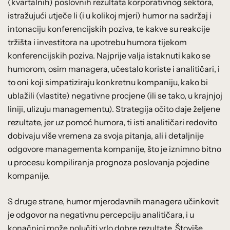
(kvartalnih) poslovnih rezultata korporativnog sektora,
istražujući utječe li (i u kolikoj mjeri) humor na sadržaj i
intonaciju konferencijskih poziva, te kakve su reakcije
tržišta i investitora na upotrebu humora tijekom
konferencijskih poziva. Najprije valja istaknuti kako se
humorom, osim managera, učestalo koriste i analitičari, i
to oni koji simpatiziraju konkretnu kompaniju, kako bi
ublažili (vlastite) negativne procjene (ili se tako, u krajnjoj
liniji, ulizuju managementu). Strategija očito daje željene
rezultate, jer uz pomoć humora, ti isti analitičari redovito
dobivaju više vremena za svoja pitanja, ali i detaljnije
odgovore managementa kompanije, što je iznimno bitno
u procesu kompiliranja prognoza poslovanja pojedine
kompanije.
S druge strane, humor mjerodavnih managera učinkovit
je odgovor na negativnu percepciju analitičara, i u
konačnici može polučiti vrlo dobre rezultate. Štoviše,