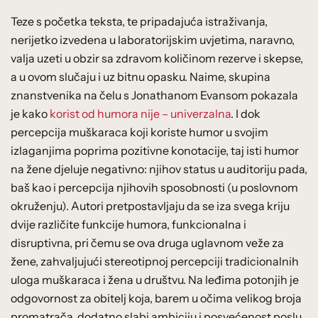
Teze s početka teksta, te pripadajuća istraživanja,
nerijetko izvedena u laboratorijskim uvjetima, naravno,
valja uzeti u obzir sa zdravom količinom rezerve i skepse,
a u ovom slučaju i uz bitnu opasku. Naime, skupina
znanstvenika na čelu s Jonathanom Evansom pokazala
je kako
korist od humora nije – univerzalna
. I dok
percepcija muškaraca koji koriste humor u svojim
izlaganjima poprima pozitivne konotacije, taj isti humor
na žene djeluje negativno: njihov status u auditoriju pada,
baš kao i percepcija njihovih sposobnosti (u poslovnom
okruženju). Autori pretpostavljaju da se iza svega kriju
dvije različite funkcije humora, funkcionalna i
disruptivna, pri čemu se ova druga uglavnom veže za
žene, zahvaljujući stereotipnoj percepciji tradicionalnih
uloga muškaraca i žena u društvu. Na leđima potonjih je
odgovornost za obitelj koja, barem u očima velikog broja
promatrača, dodatno slabi ambiciju i posvećenost poslu,