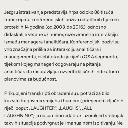
Jezgru istraživanja predstavlja hrpa od oko 86 tisuća
transkripata konferencijskih poziva odrađenih tijekom
proteklih 14 godina (od 2003. do 2016.), odnosno
didaskalije vezane uz humor, rezervirane za interakciju
između managera i analitičara. Konferencijski pozivi su
vrlo značajna prilika za interakciju analitičara i
managementa, osobito kada je riječ o Q&A segmentu,
tijekom kojeg manageri odgovaraju na pitanja
analitičara ta raspravljaju o izvedbi ključnih indikatora i
planovima za budućnost.
Prikupljeni transkripti obrađeni su u potrazi za bilo
kakvim tragovima smijeha i humora (primjenom ključnih
riječi poput „LAUGHTER“, „LAUGHS“, „ALL
LAUGHNING“), a nasumično odabran uzorak od stotinjak
takvih situacija podvrgnut je i manualnom ispitivanju. Ne,