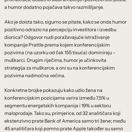
a humor dodatno pojačava takvo razmišljanje.
Ako je doista tako, sigurno se pitate, kako se onda humor
pozitivno odrazio na percepciju investitora i izvedbu
dionica? Odgovor nudi poražavajuće istraživanje
kompanije Prattle prema kojem konferencijskim
pozivima (na uzorku od čak 155 tisuća) dominiraju –
muškarci. Drugim riječima, humor je učinkovita
strategija za muškarce, a oni su na konferencijskim
pozivima nadmoćna većina.
Konkretne brojke pokazuju kako udio žena na
konferencijskim pozicijama varira između 7,5% u
segmentu energetskih kompanija i 19% u sektoru
maloprodaje. Tako su, primjerice, od 32 analitičara koji
ekstenzivno prate Bank of America samo tri žene; među
45 analitičara koji pomno prate Apple također su samo