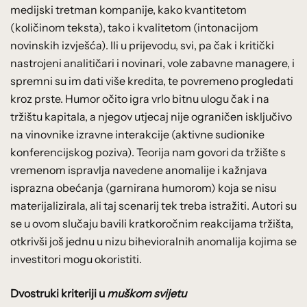
medijski tretman kompanije, kako kvantitetom
(količinom teksta), tako i kvalitetom (intonacijom
novinskih izvješća). Ili u prijevodu, svi, pa čak i kritički
nastrojeni analitičari i novinari, vole zabavne managere, i
spremni su im dati više kredita, te povremeno progledati
kroz prste. Humor očito igra vrlo bitnu ulogu čak i na
tržištu kapitala, a njegov utjecaj nije ograničen isključivo
na vinovnike izravne interakcije (aktivne sudionike
konferencijskog poziva). Teorija nam govori da tržište s
vremenom ispravlja navedene anomalije i kažnjava
isprazna obećanja (garnirana humorom) koja se nisu
materijalizirala, ali taj scenarij tek treba istražiti. Autori su
se u ovom slučaju bavili kratkoročnim reakcijama tržišta,
otkrivši još jednu u nizu bihevioralnih anomalija kojima se
investitori mogu okoristiti.
Dvostruki kriteriji u
muškom svijetu