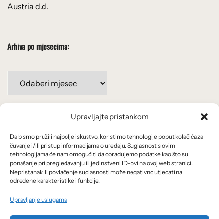
Austria d.d.
Arhiva po mjesecima:
Arhiva
po
mjesecima:
Upravljajte pristankom
Važne poveznice
Da bismo pružili najbolje iskustvo, koristimo tehnologije poput kolačića za
Uvjeti korištenja
čuvanje i/ili pristup informacijama o uređaju. Suglasnost s ovim
tehnologijama će nam omogućiti da obrađujemo podatke kao što su
Politika privatnosti
ponašanje pri pregledavanju ili jedinstveni ID-ovi na ovoj web stranici.
Nepristanak ili povlačenje suglasnosti može negativno utjecati na
određene karakteristike i funkcije.
Kolačići
Upravljanje uslugama
O nama i usluge