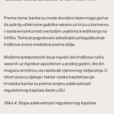
Prema tome, banke su imale dovoljno rezervnoga goriva
da pokriju očekivane gubitke vezano uz krizu u koncernu
i nastave konkurirati sve boljim uvjetima kreditiranja na
tržištu. Tome je pogodovalo zakašnjelo prilagođavanje
troškova izvora sredstava prema dolje.
Možemo pretpostaviti da je najveći dio troškova rizika
vezanih uz Agrokor apsorbiran u prošloj godini, što širi
moguću omotnicu za nastavak cjenovnog natjecanja. U
istom pravcu djeluje i faktor visoke kapitalizacije:
hrvatske banke su prema omjeru adekvatnosti
regulatornog kapitala šeste u EU:
Slika 4. Stopa adekvatnosti regulatornog kapitala