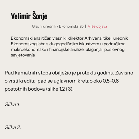
Velimir Šonje
Glavni urednik
/
Ekonomski lab
|
Više objava
Ekonomski analitičar, vlasnik i direktor Arhivanalitike i urednik
Ekonomskog laba s dugogodišnjim iskustvom u područjima
makroekonomske i financijske analize, ulaganja i poslovnog
savjetovanja.
Pad kamatnih stopa obilježio je proteklu godinu. Zavisno
o vrsti kredita, pad se uglavnom kretao oko 0,5-0,6
postotnih bodova (slike 1,2 i 3).
Slika 1.
Slika 2.