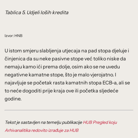
Tablica 5. Udjeli loših kredita
Izvor: HNB
U istom smjeru slabljenja utjecaja na pad stopa djeluje i
činjenica da su neke pasivne stope već toliko niske da
nemaju kamo ići prema dolje, osim ako se ne uvedu
negativne kamatne stope, što je malo vjerojatno. I
najavljuje se početak rasta kamatnih stopa ECB-a, ali se
to neće dogoditi prije kraja ove ili početka sljedeće
godine.
Tekst je sastavljen na temelju publikacije
HUB Pregled koju
Arhivanalitika redovito izrađuje za HUB