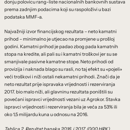
donju polovicu rang-liste nacionalnih bankovnih sustava
prema zadnjim podacima koji su raspoloživi u bazi
podataka MMF-a.
Najvažniji izvor financijskog rezultata – neto kamatni
prihod – minimalno je utjecao na promjene u prošloj
godini. Kamatni prihod je padao zbog pada kamatnih
stopa na kredite, ali pali su i kamatni troškovi jer su se
smanjivale pasivne kamatne stope. Neto prihodi od
provizija i naknada blago su rasli, no taj efekt su «pojeli»
veći troškovi i niži ostali nekamatni prihodi. Znači da je
neto rezultat prije ispravaka vrijednosti i rezerviranja
2017. bio malo niži, ali glavninu rezultata poništili su
povećani ispravci vrijednosti vezani uz Agrokor. Stavka
ispravci vrijednosti i rezerviranja bila je veća za 53% ili
oko 1,5 milijardu kuna u odnosu na 2016.
Tablica 2. Rezultat banaka 2016. i 2017. (000 HRK)