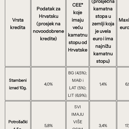
(prosječna
CEE*
Podatak za
kamatna
koje
Hrvatsku
stopa u
Vrsta
imaju
Max
(prosjek na
zemlji koja
kredita
veću
eur
novoodobrene
je uvela
kamatnu
kredite)
euro i ima
stopu od
najnižu
Hrvatske
kamatnu
stopu)
BG (4,5%);
Stambeni
MAĐ i
4,0%
1,4%
6
iznad 10g.
LAT (5%);
LIT (6,9%);
SVI
IMAJU
Potrošački
VIŠE
5,8%
3,4%
17