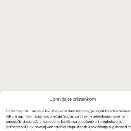
Upravljajte pristankom
Da bismo pružili najbolje iskustvo, koristimo tehnologije poput kolačića za čuva
i/ili pristup informacijama o uređaju. Suglasnost s ovim tehnologijama će nam
omogućiti da obrađujemo podatke kao što su ponašanje pri pregledavanju ili
jedinstveni ID-ovi na ovoj web stranici. Nepristanak ili povlačenje suglasnosti 