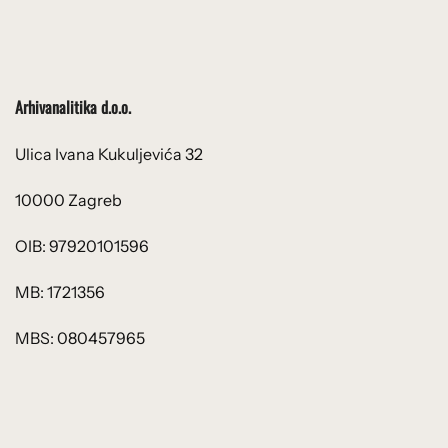
Arhivanalitika d.o.o.
Ulica Ivana Kukuljevića 32
10000 Zagreb
OIB: 97920101596
MB: 1721356
MBS: 080457965