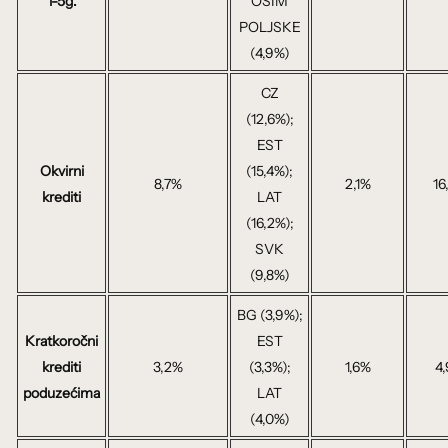
1-5g.
OSIM
POLJSKE
(4,9%)
CZ
(12,6%);
EST
Okvirni
(15,4%);
8,7%
2,1%
16
krediti
LAT
(16,2%);
SVK
(9,8%)
BG (3,9%);
Kratkoročni
EST
krediti
3,2%
(3,3%);
1,6%
4
poduzećima
LAT
(4,0%)