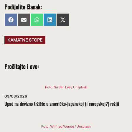
Podijelite članak:
Share
Share
Share
Share
Share
Facebook
Email
WhatsApp
LinkedIn
X
on
on
on
on
on
(Twitter)
KAMATNE STOPE
Pročitajte i ovo:
Foto: Su San Lee / Unsplash
03/08/2026
Upad na devizno tržište u američko-japanskoj (i europskoj?) režiji
Foto: Wilfried Wende / Unsplash