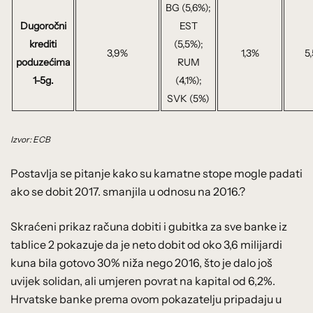
BG (5,6%);
Dugoročni
EST
krediti
(5,5%);
3,9%
1,3%
5
poduzećima
RUM
1-5g.
(4,1%);
SVK (5%)
Izvor: ECB
Postavlja se pitanje kako su kamatne stope mogle padati
ako se dobit 2017. smanjila u odnosu na 2016.?
Skraćeni prikaz računa dobiti i gubitka za sve banke iz
tablice 2 pokazuje da je neto dobit od oko 3,6 milijardi
kuna bila gotovo 30% niža nego 2016, što je dalo još
uvijek solidan, ali umjeren povrat na kapital od 6,2%.
Hrvatske banke prema ovom pokazatelju pripadaju u