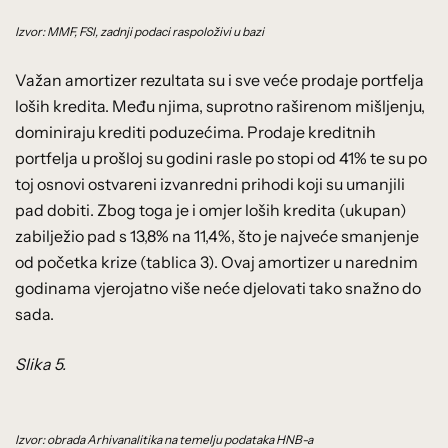
Izvor: MMF, FSI, zadnji podaci raspoloživi u bazi
Važan amortizer rezultata su i sve veće prodaje portfelja
loših kredita. Među njima, suprotno raširenom mišljenju,
dominiraju krediti poduzećima. Prodaje kreditnih
portfelja u prošloj su godini rasle po stopi od 41% te su po
toj osnovi ostvareni izvanredni prihodi koji su umanjili
pad dobiti. Zbog toga je i omjer loših kredita (ukupan)
zabilježio pad s 13,8% na 11,4%, što je najveće smanjenje
od početka krize (tablica 3). Ovaj amortizer u narednim
godinama vjerojatno više neće djelovati tako snažno do
sada.
Slika 5.
Izvor: obrada Arhivanalitika na temelju podataka HNB-a