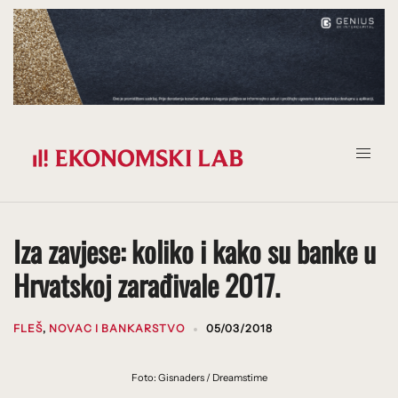
Prijeđi
na
sadržaj
Iza zavjese: koliko i kako su banke u
Hrvatskoj zarađivale 2017.
FLEŠ
,
NOVAC I BANKARSTVO
05/03/2018
Foto: Gisnaders / Dreamstime