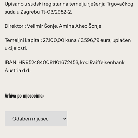
Upisano u sudski registar na temelju rješenja Trgovačkog
suda u Zagrebu Tt-03/2982-2.
Direktori: Velimir Šonje, Amina Ahec Šonje
Temeljni kapital: 27.100,00 kuna / 3.596,79 eura, uplaćen
u cijelosti.
IBAN: HR9524840081101672453, kod Raiffeisenbank
Austria d.d.
Arhiva po mjesecima:
Arhiva
po
mjesecima: