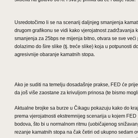
Usredotočimo li se na scenarij daljnjeg smanjenja kamatn
drugom grafikonu se vidi kako vjerojatnost zadržavanja 
smanjenja za 25bps ne mijenja bitno, otvara se sve veći
dolazimo do šire slike (tj. treće slike) koja u potpunosti
agresivnije obaranje kamatnih stopa.
Ako je suditi na temelju dosadašnje prakse, FED će prije il
da još više zaostane za krivuljom prinosa (te bismo mogli 
Aktualne brojke sa burze u Čikagu pokazuju kako do kra
prema vjerojatnosti ekstremnijeg scenarija u kojem FED
bodova, što bi u normalnom ritmu (uobičajenog snižava
rezanje kamatnih stopa na čak četiri od ukupno sedam o