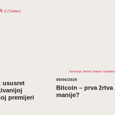
Share
X (Twitter)
on
Ilustracija: Shoebi Zhaedi / Unsplash
09/06/2026
 ususret
Bitcoin – prva žrtva
ivanijoj
manije?
oj premijeri