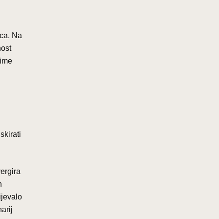
ica. Na
nost
Time
skirati
ergira
h
ijevalo
arij