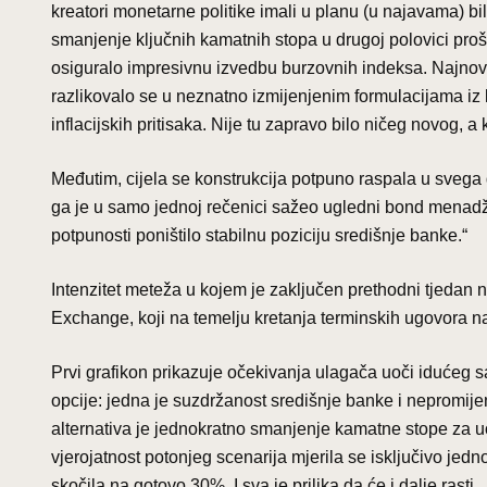
kreatori monetarne politike imali u planu (u najavama) bil
smanjenje ključnih kamatnih stopa u drugoj polovici prošl
osiguralo impresivnu izvedbu burzovnih indeksa. Najnov
razlikovalo se u neznatno izmijenjenim formulacijama iz 
inflacijskih pritisaka. Nije tu zapravo bilo ničeg novog, 
Međutim, cijela se konstrukcija potpuno raspala u svega 
ga je u samo jednoj rečenici sažeo ugledni bond menadže
potpunosti poništilo stabilnu poziciju središnje banke.“
Intenzitet meteža u kojem je zaključen prethodni tjedan n
Exchange, koji na temelju kretanja terminskih ugovora n
Prvi grafikon prikazuje očekivanja ulagača uoči idućeg s
opcije: jedna je suzdržanost središnje banke i nepromij
alternativa je jednokratno smanjenje kamatne stope za uo
vjerojatnost potonjeg scenarija mjerila se isključivo jed
skočila na gotovo 30%. I sva je prilika da će i dalje rasti.