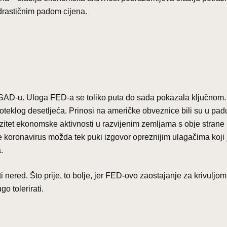
 drastičnim padom cijena.
 u SAD-u. Uloga FED-a se toliko puta do sada pokazala ključnom
roteklog desetljeća. Prinosi na američke obveznice bili su u padu
itet ekonomske aktivnosti u razvijenim zemljama s obje strane
je koronavirus možda tek puki izgovor opreznijim ulagačima koji 
.
 nered. Što prije, to bolje, jer FED-ovo zaostajanje za krivuljom
o tolerirati.