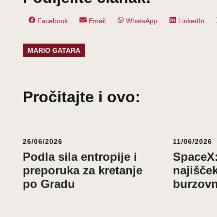
Share
Share
Share
Share
Facebook
Email
WhatsApp
LinkedIn
on
on
on
on
MARIO GATARA
Pročitajte i ovo:
26/06/2026
11/06/2026
Podla sila entropije i
SpaceX:
preporuka za kretanje
najišček
po Gradu
burzovn