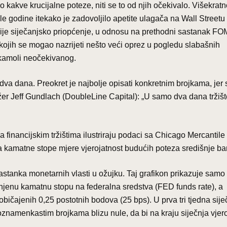
o kakve krucijalne poteze, niti se to od njih očekivalo. Višekrat
e godine itekako je zadovoljilo apetite ulagača na Wall Streetu 
ije siječanjsko priopćenje, u odnosu na prethodni sastanak FO
kojih se mogao nazrijeti nešto veći oprez u pogledu slabašnih
a kamoli neočekivanog.
dva dana. Preokret je najbolje opisati konkretnim brojkama, jer
r Jeff Gundlach (DoubleLine Capital): „U samo dva dana tržišt
a financijskim tržištima ilustriraju podaci sa Chicago Mercantile
a kamatne stope mjere vjerojatnost budućih poteza središnje ba
astanka monetarnih vlasti u ožujku. Taj grafikon prikazuje samo 
enjenu kamatnu stopu na federalna sredstva (FED funds rate), a
bičajenih 0,25 postotnih bodova (25 bps). U prva tri tjedna sije
noznamenkastim brojkama blizu nule, da bi na kraju siječnja vjer