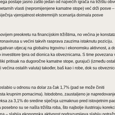
ga postaje jasno zašto jedan od najvećih igrača na tržištu ob
etarnih vlasti (nepromijenjene kamatne stope) već drži posve –
siječnja vjerojatnost ekstremnijih scenarija doimala posve
ovijem preokretu na financijskim tržištima, no većina je konstat
ronavirusa u većini takvih rasprava zauzima istaknutu poziciju.
gativan utjecaj na globalnu trgovinu i ekonomsku aktivnost, a 
o investitore tjera od dionica ka obveznicama. S time povezana
iki pritisak na dugoročne kamatne stope, gurajući (između osta
(i većina ostalih valuta) također, baš kao i robe, dok su obveznic
oslabio u odnosu na dolar za čak 1,7% (pad se može činiti
 doista krupnim pomacima). Istodobno, zaustaljeno je napredovan
deksa za 3,1% do sredine siječnja uzmaknuo pred istovjetnim p
osebno su se našla tržišta roba, što najbolje ilustriraju korekc
avna – slabija ekonomska aktivnost podrazumijeva slabiju potraž