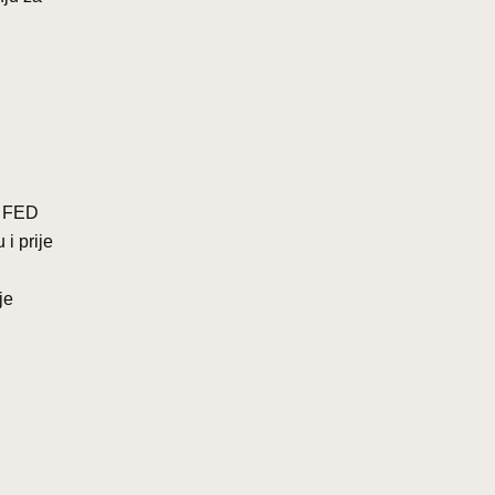
. FED
 i prije
je