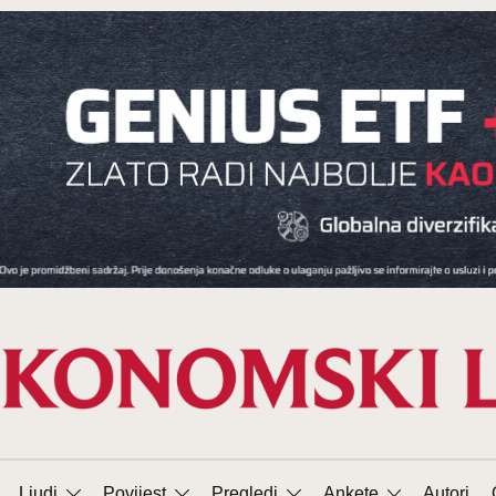
Ljudi
Povijest
Pregledi
Ankete
Autori