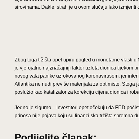
sirovinama. Dakle, strah je u ovom slučaju lako izmjeriti
Zbog toga tržišta opet upiru pogled u monetarne vlasti
je vjerojatno najznačajniji faktor uzleta dionica tijekom p
novog vala panike uzrokovanog koronavirusom, jer intenz
Atlantika ne nudi previše materijala za optimiste. Stoga 
poslužio kao katalizator za korekciju cijena dionica i roba
Jedno je sigurno – investitori opet očekuju da FED počisti
prinosa nije pojava koju su financijska tržišta spremna dug
Podijelite članak: