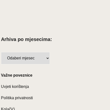
Arhiva po mjesecima:
A
r
h
i
Važne poveznice
v
Uvjeti korištenja
a
p
Politika privatnosti
o
m
Kolačići