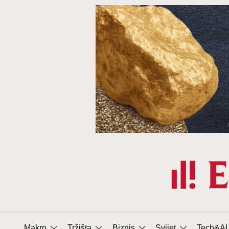
Prijeđi
na
sadržaj
Makro
Tržišta
Biznis
Svijet
Tech&AI