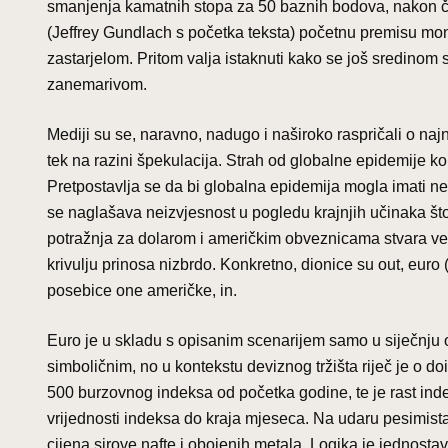
smanjenja kamatnih stopa za 50 baznih bodova, nakon če
(Jeffrey Gundlach s početka teksta) početnu premisu mon
zastarjelom. Pritom valja istaknuti kako se još sredinom 
zanemarivom.
Mediji su se, naravno, nadugo i naširoko raspričali o najn
tek na razini špekulacija. Strah od globalne epidemije ko
Pretpostavlja se da bi globalna epidemija mogla imati ne
se naglašava neizvjesnost u pogledu krajnjih učinaka št
potražnja za dolarom i američkim obveznicama stvara vel
krivulju prinosa nizbrdo. Konkretno, dionice su out, euro 
posebice one američke, in.
Euro je u skladu s opisanim scenarijem samo u siječnju 
simboličnim, no u kontekstu deviznog tržišta riječ je o
500 burzovnog indeksa od početka godine, te je rast in
vrijednosti indeksa do kraja mjeseca. Na udaru pesimista p
cijena sirove nafte i obojenih metala. Logika je jednost