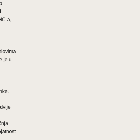
no
i
MC-a,
 slovima
e je u
nke.
dvije
čnja
ojatnost