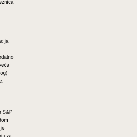
veznica
acija
dodatno
 veća
log)
e,
je S&P
adom
ije
nju za