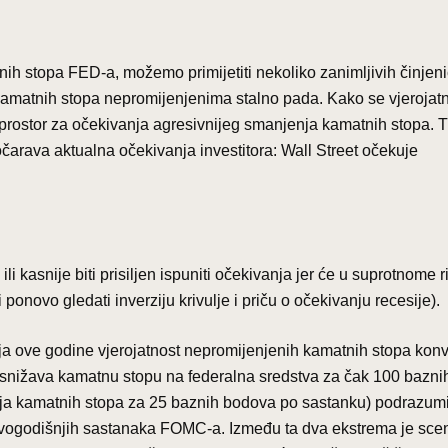
ih stopa FED-a, možemo primijetiti nekoliko zanimljivih činjen
kamatnih stopa nepromijenjenima stalno pada. Kako se vjerojat
 prostor za očekivanja agresivnijeg smanjenja kamatnih stopa. 
 dočarava aktualna očekivanja investitora: Wall Street očekuje
i kasnije biti prisiljen ispuniti očekivanja jer će u suprotnome ri
ponovo gledati inverziju krivulje i priču o očekivanju recesije).
ja ove godine vjerojatnost nepromijenjenih kamatnih stopa konv
 snižava kamatnu stopu na federalna sredstva za čak 100 bazni
nja kamatnih stopa za 25 baznih bodova po sastanku) podrazum
vogodišnjih sastanaka FOMC-a. Između ta dva ekstrema je scen