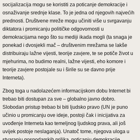
socijalizacija mogu se koristiti za poticanje demokracije i
osnaživanje srednje klase. To je jedna od njegovih najvećih
prednosti. Društvene mreže mogu učiniti više u svrgavanju
diktatora i promicanju političke odgovornosti u
demokracijama nego što su mediji ikada mogli (ta snaga je
ponekad i dvosjekli mač – društvenim mrežama se lakše
distribuiraju lažne vijesti, teorije zavjere, te se potiče život u
mjehurima, no budimo realni, lažne vijesti, eho komore i
teorije zavjere postojale su i širile su se davno prije
Interneta).
Zbog toga u nadolazećem informacijskom dobu Internet bi
trebao biti dostupan za sve – globalno javno dobro.
Slobodan pristup trebao bi biti ljudsko pravo (UN je puno
učinio u promicanju ove ideje, postoji čak i inicijativa za
uvođenje Interneta kao temeljnog ljudskog prava, ali još
uvijek postoje neslaganja). Unatoč tome, njegova uloga u
stvaranju gospodarskih prilika, poticanju demokracije,