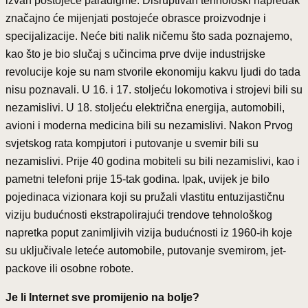
izvan postojeće paradigme. Disruptivan tehnološki napredak
značajno će mijenjati postojeće obrasce proizvodnje i
specijalizacije. Neće biti nalik ničemu što sada poznajemo,
kao što je bio slučaj s učincima prve dvije industrijske
revolucije koje su nam stvorile ekonomiju kakvu ljudi do tada
nisu poznavali. U 16. i 17. stoljeću lokomotiva i strojevi bili su
nezamislivi. U 18. stoljeću električna energija, automobili,
avioni i moderna medicina bili su nezamislivi. Nakon Prvog
svjetskog rata kompjutori i putovanje u svemir bili su
nezamislivi. Prije 40 godina mobiteli su bili nezamislivi, kao i
pametni telefoni prije 15-tak godina. Ipak, uvijek je bilo
pojedinaca vizionara koji su pružali vlastitu entuzijastičnu
viziju budućnosti ekstrapolirajući trendove tehnološkog
napretka poput zanimljivih vizija budućnosti iz 1960-ih koje
su uključivale leteće automobile, putovanje svemirom, jet-
packove ili osobne robote.
Je li Internet sve promijenio na bolje?