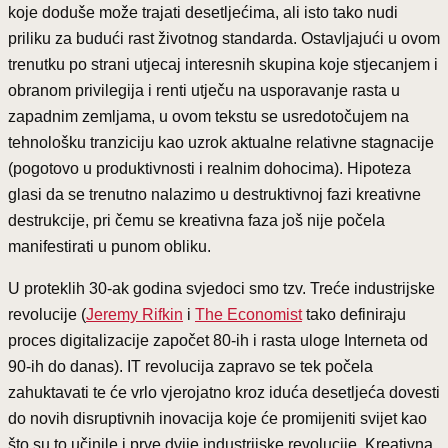
koje doduše može trajati desetljećima, ali isto tako nudi
priliku za budući rast životnog standarda. Ostavljajući u ovom
trenutku po strani utjecaj interesnih skupina koje stjecanjem i
obranom privilegija i renti utječu na usporavanje rasta u
zapadnim zemljama, u ovom tekstu se usredotočujem na
tehnološku tranziciju kao uzrok aktualne relativne stagnacije
(pogotovo u produktivnosti i realnim dohocima). Hipoteza
glasi da se trenutno nalazimo u destruktivnoj fazi kreativne
destrukcije, pri čemu se kreativna faza još nije počela
manifestirati u punom obliku.
U proteklih 30-ak godina svjedoci smo tzv. Treće industrijske
revolucije (
Jeremy Rifkin
i
The Economist
tako definiraju
proces digitalizacije započet 80-ih i rasta uloge Interneta od
90-ih do danas). IT revolucija zapravo se tek počela
zahuktavati te će vrlo vjerojatno kroz iduća desetljeća dovesti
do novih disruptivnih inovacija koje će promijeniti svijet kao
što su to učinile i prve dvije industrijske revolucije. Kreativna