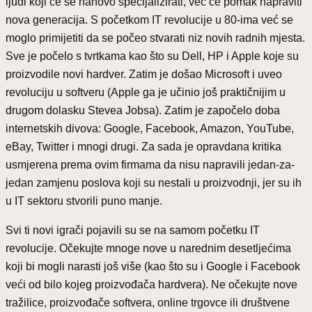
ljudi koji će se nanovo specijalizirati, već će pomak napraviti
nova generacija. S početkom IT revolucije u 80-ima već se
moglo primijetiti da se počeo stvarati niz novih radnih mjesta.
Sve je počelo s tvrtkama kao što su Dell, HP i Apple koje su
proizvodile novi hardver. Zatim je došao Microsoft i uveo
revoluciju u softveru (Apple ga je učinio još praktičnijim u
drugom dolasku Stevea Jobsa). Zatim je započelo doba
internetskih divova: Google, Facebook, Amazon, YouTube,
eBay, Twitter i mnogi drugi. Za sada je opravdana kritika
usmjerena prema ovim firmama da nisu napravili jedan-za-
jedan zamjenu poslova koji su nestali u proizvodnji, jer su ih
u IT sektoru stvorili puno manje.
Svi ti novi igrači pojavili su se na samom početku IT
revolucije. Očekujte mnoge nove u narednim desetljećima
koji bi mogli narasti još više (kao što su i Google i Facebook
veći od bilo kojeg proizvođača hardvera). Ne očekujte nove
tražilice, proizvođače softvera, online trgovce ili društvene