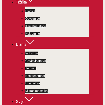
Tržišta
Dionice
Obveznice
Kamatne stope
Nekretnine
Biznis
Industrija
Građevinarstvo
Turizam
Konkurentnost
Energetika
Mikroekonomika
Svijet