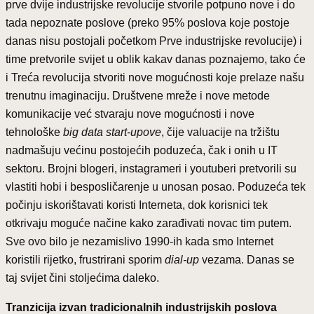
prve dvije industrijske revolucije stvorile potpuno nove i do
tada nepoznate poslove (preko 95% poslova koje postoje
danas nisu postojali početkom Prve industrijske revolucije) i
time pretvorile svijet u oblik kakav danas poznajemo, tako će
i Treća revolucija stvoriti nove mogućnosti koje prelaze našu
trenutnu imaginaciju. Društvene mreže i nove metode
komunikacije već stvaraju nove mogućnosti i nove
tehnološke
big data start-upove
, čije valuacije na tržištu
nadmašuju većinu postojećih poduzeća, čak i onih u IT
sektoru. Brojni blogeri, instagrameri i youtuberi pretvorili su
vlastiti hobi i besposličarenje u unosan posao. Poduzeća tek
počinju iskorištavati koristi Interneta, dok korisnici tek
otkrivaju moguće načine kako zarađivati novac tim putem.
Sve ovo bilo je nezamislivo 1990-ih kada smo Internet
koristili rijetko, frustrirani sporim
dial-up
vezama. Danas se
taj svijet čini stoljećima daleko.
Tranzicija izvan tradicionalnih industrijskih poslova