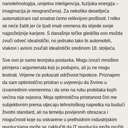
nanotehnologija, umjetna inteligencija, fuzijska energija –
imaginacija je neograničena). Za nekoliko desetljeća
automatizirani rad smatrat ćemo relikvijom prošlosti. I nitko
se neće žaliti jer će ljudi imati vremena da slijede svoje
najpoželjnije karijere. S današnje točke gledišta ovo možda
zvuči odveć idealistički, no jednako tako bi automobili,
vlakovi i avioni zvučali idealistički sredinom 18. stoljeća.
Sve ovo je samo teorijska postavka. Mogu izvući mnoštvo
primjera i argumenata koji ju podupiru, ali ju ne mogu
testirati. Vrijeme će pokazati održivost hipoteze. Priznajem
da sam optimistično pristran u uvjerenju da živimo u
izvanrednim vremenima i da smo na rubu probitaka kojih
većina nije svjesna. Moja optimistična pristranost čini me
subjektivnim prema utjecaju tehnološkog napretka na budući
životni standard, ali na temelju povijesnih obrazaca i
mogućnosti koje su ostvarene u prethodnim industrijskim
revolucijama može se zaključiti da IT revolucija može pružiti