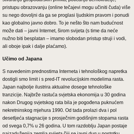
pristupu obrazovanju (online tečajevi mogu učiniti čuda) više
su nego dovoljni da ga se proglasi ljudskim pravom i ponudi
kao globalno javno dobro. To je nešto što nam budućnost
može dati – javni Internet, širom svijeta (s time da neće
nužno biti besplatan – imamo slobodan pristup struji i vodi,
ali oboje ipak i dalje plaćamo).
Učimo od Japana
S navedenim prednostima Interneta i tehnološkog napretka
dostigli smo limit i s pred-IT revolucijskim modelima rasta.
Japan najbolje ilustrira aktualne dosege tehnološke
tranzicije. Najbrže rastuća svjetska ekonomija u 30 godina
nakon Drugog svjetskog rata bila je pogođena puknućem
nekretninskog mjehura 1990. Od tada prolazi dva i pol
desetljeća stagnacije s prosječnim godišnjim stopama rasta
od svega 0,7% u 26 godina. U tom razdoblju Japan postaje
najzaduženija zemlja svijeta čiji se javni dug u postotku