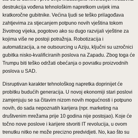
destrukcija vođena tehnološkim napretkom uvijek ima
kratkoročne gubitnike. Većina ljudi se teško prilagođava
zahtjevima za stjecanjem potpuno novih vještina tokom
životnog vijeka, pogotovo ako su dugo razvijali vještine za
kojima više ne postoji potražnja. Robotizacija i
automatizacija, a ne outsourcing u Aziju, ključni su uzročnici
gubitka nisko-kvalificiranih poslova na Zapadu. Zbog toga će
Trumpu biti teško održati obećanja o povratku proizvodnih
poslova u SAD.
Disruptivan karakter tehnološkog napretka doprinijet će
probitku budućih generacija. U novoj ekonomiji stari poslovi
zamjenjuju se sa čitavim nizom novih mogućnosti i potpuno
novih, do sada nepoznatih karijera (npr. marketing na
društvenim mrežama prije 10 godina nije postojao). Koje će
točno nove poslove i karijere stvoriti IT revolucija, u ovom
trenutku nitko ne može precizno predvidjeti. No, kao što su