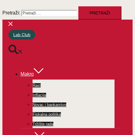
Pretraži:
Lab Club
Makro
Rast
Inflacija
Novac i bankarstvo
Fiskalna politika
Tržište rada