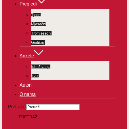
Pregledi
Tjedni
Mjesečni
Tromjesečni
Godišnji
Ankete
Istraživanja
Kviz
Autori
O nama
Pretraži: