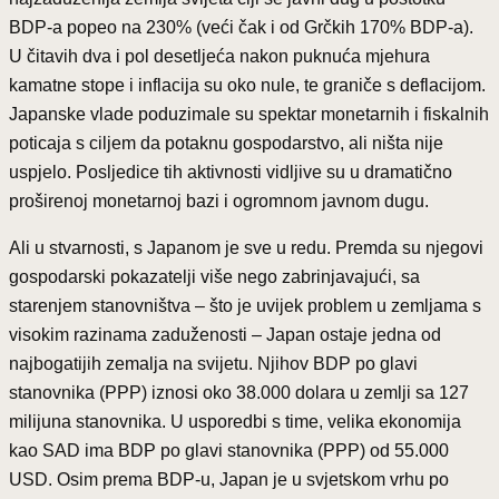
BDP-a popeo na 230% (veći čak i od Grčkih 170% BDP-a).
U čitavih dva i pol desetljeća nakon puknuća mjehura
kamatne stope i inflacija su oko nule, te graniče s deflacijom.
Japanske vlade poduzimale su spektar monetarnih i fiskalnih
poticaja s ciljem da potaknu gospodarstvo, ali ništa nije
uspjelo. Posljedice tih aktivnosti vidljive su u dramatično
proširenoj monetarnoj bazi i ogromnom javnom dugu.
Ali u stvarnosti, s Japanom je sve u redu. Premda su njegovi
gospodarski pokazatelji više nego zabrinjavajući, sa
starenjem stanovništva – što je uvijek problem u zemljama s
visokim razinama zaduženosti – Japan ostaje jedna od
najbogatijih zemalja na svijetu. Njihov BDP po glavi
stanovnika (PPP) iznosi oko 38.000 dolara u zemlji sa 127
milijuna stanovnika. U usporedbi s time, velika ekonomija
kao SAD ima BDP po glavi stanovnika (PPP) od 55.000
USD. Osim prema BDP-u, Japan je u svjetskom vrhu po