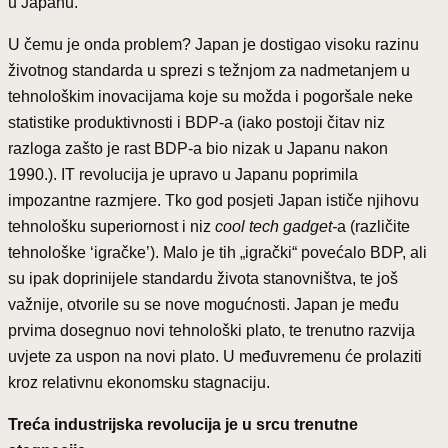
u Japanu.
U čemu je onda problem? Japan je dostigao visoku razinu
životnog standarda u sprezi s težnjom za nadmetanjem u
tehnološkim inovacijama koje su možda i pogoršale neke
statistike produktivnosti i BDP-a (iako postoji čitav niz
razloga zašto je rast BDP-a bio nizak u Japanu nakon
1990.). IT revolucija je upravo u Japanu poprimila
impozantne razmjere. Tko god posjeti Japan ističe njihovu
tehnološku superiornost i niz
cool tech gadget-
a (različite
tehnološke ‘igračke’). Malo je tih „igrački“ povećalo BDP, ali
su ipak doprinijele standardu života stanovništva, te još
važnije, otvorile su se nove mogućnosti. Japan je među
prvima dosegnuo novi tehnološki plato, te trenutno razvija
uvjete za uspon na novi plato. U međuvremenu će prolaziti
kroz relativnu ekonomsku stagnaciju.
Treća industrijska revolucija je u srcu trenutne