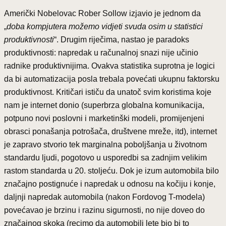
Američki Nobelovac Rober Sollow izjavio je jednom da
„
doba kompjutera možemo vidjeti svuda osim u statistici
produktivnosti
“. Drugim riječima, nastao je paradoks
produktivnosti: napredak u računalnoj snazi nije učinio
radnike produktivnijima. Ovakva statistika suprotna je logici
da bi automatizacija posla trebala povećati ukupnu faktorsku
produktivnost. Kritičari ističu da unatoč svim koristima koje
nam je internet donio (superbrza globalna komunikacija,
potpuno novi poslovni i marketinški modeli, promijenjeni
obrasci ponašanja potrošača, društvene mreže, itd), internet
je zapravo stvorio tek marginalna poboljšanja u životnom
standardu ljudi, pogotovo u usporedbi sa zadnjim velikim
rastom standarda u 20. stoljeću. Dok je izum automobila bilo
značajno postignuće i napredak u odnosu na kočiju i konje,
daljnji napredak automobila (nakon Fordovog T-modela)
povećavao je brzinu i razinu sigurnosti, no nije doveo do
značajnog skoka (recimo da automobili lete bio bi to