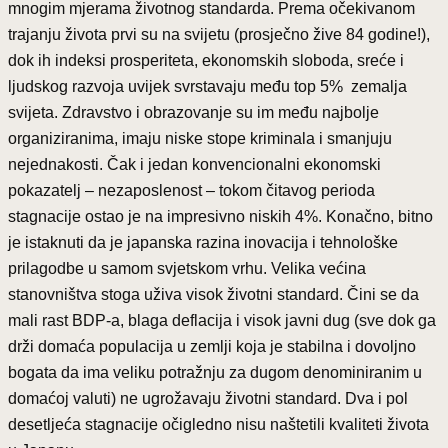
mnogim mjerama životnog standarda. Prema očekivanom
trajanju života prvi su na svijetu (prosječno žive 84 godine!),
dok ih indeksi prosperiteta, ekonomskih sloboda, sreće i
ljudskog razvoja uvijek svrstavaju među top 5% zemalja
svijeta. Zdravstvo i obrazovanje su im među najbolje
organiziranima, imaju niske stope kriminala i smanjuju
nejednakosti. Čak i jedan konvencionalni ekonomski
pokazatelj – nezaposlenost – tokom čitavog perioda
stagnacije ostao je na impresivno niskih 4%. Konačno, bitno
je istaknuti da je japanska razina inovacija i tehnološke
prilagodbe u samom svjetskom vrhu. Velika većina
stanovništva stoga uživa visok životni standard. Čini se da
mali rast BDP-a, blaga deflacija i visok javni dug (sve dok ga
drži domaća populacija u zemlji koja je stabilna i dovoljno
bogata da ima veliku potražnju za dugom denominiranim u
domaćoj valuti) ne ugrožavaju životni standard. Dva i pol
desetljeća stagnacije očigledno nisu naštetili kvaliteti života