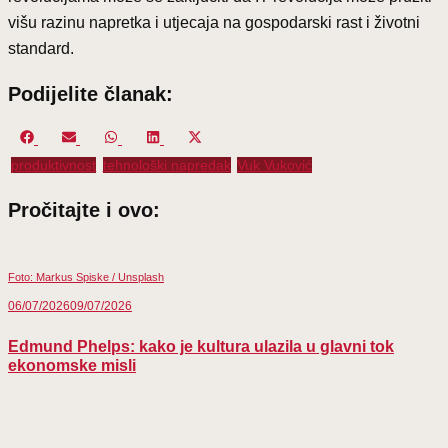
višu razinu napretka i utjecaja na gospodarski rast i životni
standard.
Podijelite članak:
Share
Share
Share
Share
Share
on
on
on
on
on
produktivnost
tehnološki napredak
Vuk Vuković
Facebook
Email
WhatsApp
LinkedIn
X
(Twitter)
Pročitajte i ovo:
Foto: Markus Spiske / Unsplash
06/07/2026
09/07/2026
Edmund Phelps: kako je kultura ulazila u glavni tok
ekonomske misli