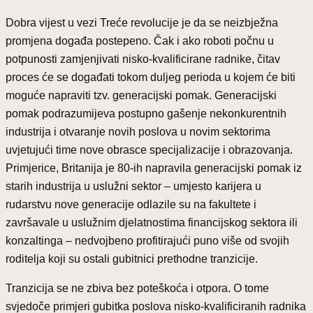
Dobra vijest u vezi Treće revolucije je da se neizbježna
promjena događa postepeno. Čak i ako roboti počnu u
potpunosti zamjenjivati nisko-kvalificirane radnike, čitav
proces će se događati tokom duljeg perioda u kojem će biti
moguće napraviti tzv. generacijski pomak. Generacijski
pomak podrazumijeva postupno gašenje nekonkurentnih
industrija i otvaranje novih poslova u novim sektorima
uvjetujući time nove obrasce specijalizacije i obrazovanja.
Primjerice, Britanija je 80-ih napravila generacijski pomak iz
starih industrija u uslužni sektor – umjesto karijera u
rudarstvu nove generacije odlazile su na fakultete i
završavale u uslužnim djelatnostima financijskog sektora ili
konzaltinga – nedvojbeno profitirajući puno više od svojih
roditelja koji su ostali gubitnici prethodne tranzicije.
Tranzicija se ne zbiva bez poteškoća i otpora. O tome
svjedoče primjeri gubitka poslova nisko-kvalificiranih radnika