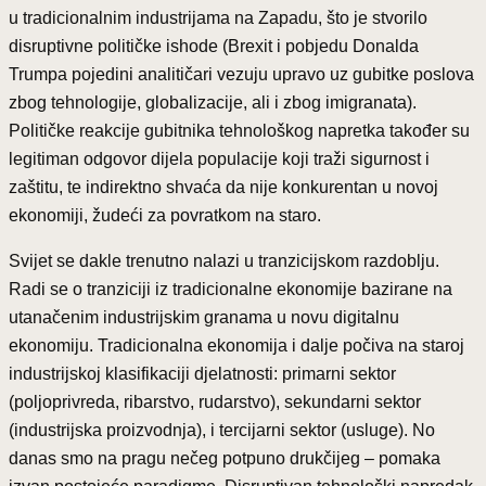
u tradicionalnim industrijama na Zapadu, što je stvorilo
disruptivne političke ishode (Brexit i pobjedu Donalda
Trumpa pojedini analitičari vezuju upravo uz gubitke poslova
zbog tehnologije, globalizacije, ali i zbog imigranata).
Političke reakcije gubitnika tehnološkog napretka također su
legitiman odgovor dijela populacije koji traži sigurnost i
zaštitu, te indirektno shvaća da nije konkurentan u novoj
ekonomiji, žudeći za povratkom na staro.
Svijet se dakle trenutno nalazi u tranzicijskom razdoblju.
Radi se o tranziciji iz tradicionalne ekonomije bazirane na
utanačenim industrijskim granama u novu digitalnu
ekonomiju. Tradicionalna ekonomija i dalje počiva na staroj
industrijskoj klasifikaciji djelatnosti: primarni sektor
(poljoprivreda, ribarstvo, rudarstvo), sekundarni sektor
(industrijska proizvodnja), i tercijarni sektor (usluge). No
danas smo na pragu nečeg potpuno drukčijeg – pomaka