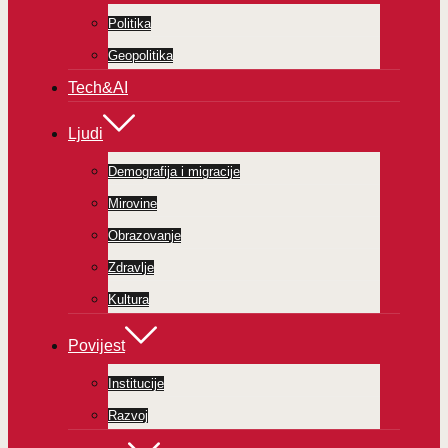
Politika
Geopolitika
Tech&AI
Ljudi
Demografija i migracije
Mirovine
Obrazovanje
Zdravlje
Kultura
Povijest
Institucije
Razvoj