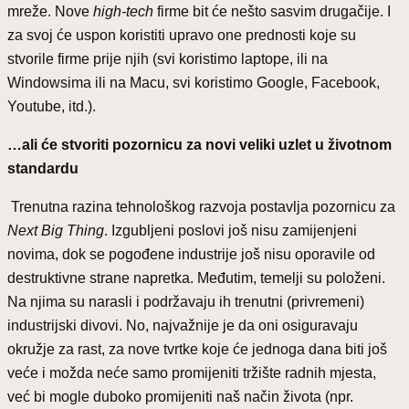
mreže. Nove
high-tech
firme bit će nešto sasvim drugačije. I
za svoj će uspon koristiti upravo one prednosti koje su
stvorile firme prije njih (svi koristimo laptope, ili na
Windowsima ili na Macu, svi koristimo Google, Facebook,
Youtube, itd.).
…ali će stvoriti pozornicu za novi veliki uzlet u životnom
standardu
Trenutna razina tehnološkog razvoja postavlja pozornicu za
Next Big Thing
. Izgubljeni poslovi još nisu zamijenjeni
novima, dok se pogođene industrije još nisu oporavile od
destruktivne strane napretka. Međutim, temelji su položeni.
Na njima su narasli i podržavaju ih trenutni (privremeni)
industrijski divovi. No, najvažnije je da oni osiguravaju
okružje za rast, za nove tvrtke koje će jednoga dana biti još
veće i možda neće samo promijeniti tržište radnih mjesta,
već bi mogle duboko promijeniti naš način života (npr.