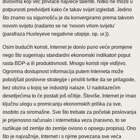
divovima koji već privlače najveće talente. Nitko ne može u
potpunosti predvidjeti kako će takav svijet izgledati. Jedino
što znamo sa sigurnošću je da konvergiramo prema takvom
novom svijetu (nadamo se ne ‘novom vrlom svijetu’
(parafraza Huxleyeve negativne utopije, op. ur.)).
Osim budućih koristi, Internet je donio puno veće promjene
nego što sugeriraju standardni ekonomski indikatori poput
rasta BDP-a ili produktivnosti. Mnogo koristi nije vidljivo.
Ogromna dostupnost informacija putem Interneta može
poboljšati poslovne strategije i prisiliti tvrtke da se prilagode,
bez obzira u kojoj se industriji nalaze. U nadolazećim
desetljećima to će postati još očitije. Štoviše, Internet je imao
ključnu ulogu u promicanju ekonomskih prilika za sve,
osobito za siromašne. Sve što trebate za početak poslovanja
je prijenosno računalo i internetska veza (naravno, to se
razlikuje od zemlje do zemlje ovisno o opsegu propisa). Ono
što je najvažnije, Internet i s njime povezana sve veća