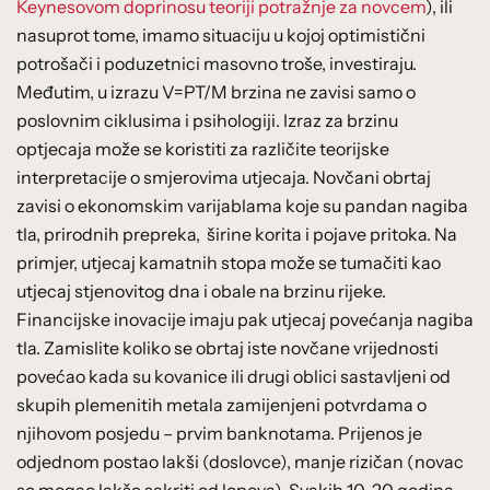
Keynesovom doprinosu teoriji potražnje za novcem
), ili
nasuprot tome, imamo situaciju u kojoj optimistični
potrošači i poduzetnici masovno troše, investiraju.
Međutim, u izrazu V=PT/M brzina ne zavisi samo o
poslovnim ciklusima i psihologiji. Izraz za brzinu
optjecaja može se koristiti za različite teorijske
interpretacije o smjerovima utjecaja. Novčani obrtaj
zavisi o ekonomskim varijablama koje su pandan nagiba
tla, prirodnih prepreka, širine korita i pojave pritoka. Na
primjer, utjecaj kamatnih stopa može se tumačiti kao
utjecaj stjenovitog dna i obale na brzinu rijeke.
Financijske inovacije imaju pak utjecaj povećanja nagiba
tla. Zamislite koliko se obrtaj iste novčane vrijednosti
povećao kada su kovanice ili drugi oblici sastavljeni od
skupih plemenitih metala zamijenjeni potvrdama o
njihovom posjedu – prvim banknotama. Prijenos je
odjednom postao lakši (doslovce), manje rizičan (novac
se mogao lakše sakriti od lopova). Svakih 10-20 godina