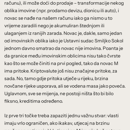
računu), ili može doći do prodaje – transformacije nekog
oblika imovine (npr. prodamo devizu, dionicu ili auto), i
novac se nađe na našem računu iako ga nismo u to
vrijeme zaradili nego je akumuliran štednjom ili
ulaganjem iz ranijih zarada. Novac je, dakle, samo jedan
od imovinskih oblika iako je Ustavni sudac Smiljko Sokol
jednom davno smatrao da novac nije imovina. Poanta je
da granice među imovinskim oblicima nisu tako čvrste
kao što se može činiti na prvi pogled, tako da novac M
ima pritoke. Kriptovalute još nisu značajne pritoke, za
sada. No, tamo gdje pritoka utječe u rijeku, brzina
novčane rijeke usporava, ali se vodena masa jako poveća.
Uglavnom, sve se mijenja, ne postoji ništa što bi bilo
fiksno, kreditima određeno.
Iz prve tri točke treba zapaziti jednu važnu stvar: vlasti
imaju vrlo ograničen, ako ikakav, utjecaj na brzinu