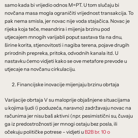
samo kada bi vrijedio odnos M=PT. U tom slučaju bi
novčana masa mogla ograničiti vrijednost transakcija. To
pak nema smisla, jer novac nije voda stajačica. Novac je
rijeka koja teče, meandrira i mijenja brzinu pod
utjecajem mnogih varijabli poput sastava tla na dnu,
širine korita, stjenovitosti i nagiba terena, pojave drugih
prirodnih prepreka, pritoka, odvodnih kanala itd. U
nastavku ćemo vidjeti kako se ove metafore prevode u
utjecaje na novčanu cirkulaciju.
Financijske inovacije mijenjaju brzinu obrtaja
Varijacije obrtaja V su maloprije objašnjene situacijama
u kojima ljudi (i poduzeća, naravno) zadržavaju novac na
računima jer nisu baš aktivni (npr. pesimistični su, čuvaju
ga iz predostrožnosti jer mnogi ostaju bez posla, ili
očekuju političke potrese – vidjeti u
B2B br. 10 o