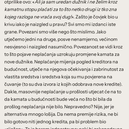
otprilike ovo: «
Ali ja sam uredan dužnik i ne želim kroz
kamatnu stopu plaćati za to što netko drugi iz tko zna
kojeg razloga ne vraća svoj dug!
». Zašto je čovjek bio u
krivu iako je naizgled u pravu? Svi smo mi izdanci iste
grane. Povezani smo više nego što mislimo. Jako
utječemo jedni na druge, posve nenamjerno, većinom
nesvjesno i naizgled nasumično. Povezanost se vidi kroz
to što pojave neplaćanja uzrokuju promjene kamata za
nove dužnike. Neplaćanje mijenja pogled kreditora na
budućnost, utječe na njegova očekivanja i zabrinutost za
vlastita sredstva i sredstva koja su mu povjerena na
čuvanje (to su dva izvora iz kojih odobrava nove kredite).
Dakle, masovnije neplaćanje u prošlosti utjecat će na to
da kamata u budućnosti bude veća no što bi bila da
prošlog neplaćanja nije bilo. Nepravedno? Nije, jer je
alternativa mnogo lošija. Da nema premije rizika, ne bi
bilo gotovo niti jednog kredita, pa bi problem bio
«riješen». To je barem jednostavno: neki bi zakonodavac