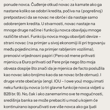
ponude novca. Čuđenje otkud novac za kamate ako ga
nastane koliko se odobri kredita, počiva na (pogrešnoj)
pretpostavci da se novac ne obrće i da nastaje samo
odobrenjem kredita. U stvarnosti, novac nastaje na
mnoge druge načine i funkciju novca obavljaju mnoge
različite stvari. Funkciju novca mogu obavljati devize –
strani novac (na primjer u sivoj ekonomiji ili pri trgovanju
među pojedincima, na primjer rabljenim vozilima),
prenosivi vrijednosni papiri (Pero od mene prihvati
mjenicu a Đuro prihvati od Pere prije nego što moja
obveza dospije što znači da je mjenica de facto poslužila
kao novac iako brojimo kao da se novac brže obrnuo). I
druge vrste obećanja (engl. IOU – I owe you) mogu imati
neku funkciju novca (o tri glavne funkcije novca vidjeti u
B2B br. 9). No, čak i ako zanemarimo sve te mogućnosti,
središnja banka se može prebaciti u mod u kojem će
kontinuirano isporučivati sve više novca ako ga ljudi