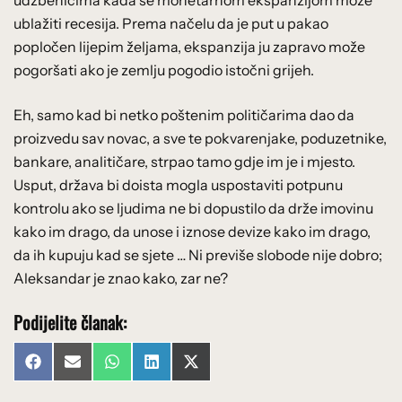
ublažiti recesija. Prema načelu da je put u pakao
popločen lijepim željama, ekspanzija ju zapravo može
pogoršati ako je zemlju pogodio istočni grijeh.
Eh, samo kad bi netko poštenim političarima dao da
proizvedu sav novac, a sve te pokvarenjake, poduzetnike,
bankare, analitičare, strpao tamo gdje im je i mjesto.
Usput, država bi doista mogla uspostaviti potpunu
kontrolu ako se ljudima ne bi dopustilo da drže imovinu
kako im drago, da unose i iznose devize kako im drago,
da ih kupuju kad se sjete … Ni previše slobode nije dobro;
Aleksandar je znao kako, zar ne?
Podijelite članak:
Share
Share
Share
Share
Share
Facebook
Email
WhatsApp
LinkedIn
X
on
on
on
on
on
(Twitter)