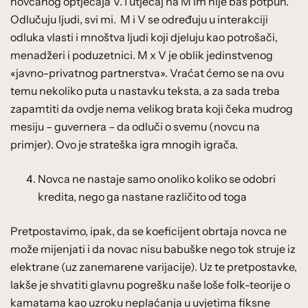
novčanog optjecaja V. I utjecaj na M im nije baš potpun.
Odlučuju ljudi, svi mi. M i V se određuju u interakciji
odluka vlasti i mnoštva ljudi koji djeluju kao potrošači,
menadžeri i poduzetnici. M x V je oblik jedinstvenog
«javno-privatnog partnerstva». Vraćat ćemo se na ovu
temu nekoliko puta u nastavku teksta, a za sada treba
zapamtiti da ovdje nema velikog brata koji čeka mudrog
mesiju – guvernera – da odluči o svemu (novcu na
primjer). Ovo je strateška igra mnogih igrača.
Novca ne nastaje samo onoliko koliko se odobri
kredita, nego ga nastane različito od toga
Pretpostavimo, ipak, da se koeficijent obrtaja novca ne
može mijenjati i da novac nisu babuške nego tok struje iz
elektrane (uz zanemarene varijacije). Uz te pretpostavke,
lakše je shvatiti glavnu pogrešku naše loše folk-teorije o
kamatama kao uzroku neplaćanja u uvjetima fiksne