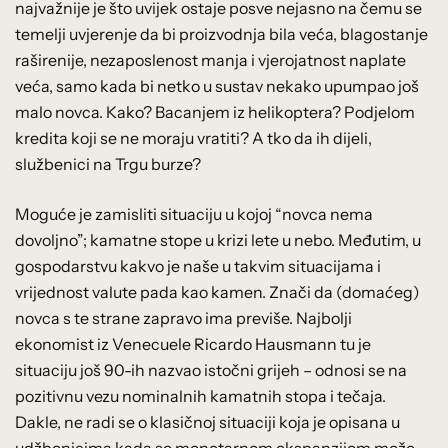
najvažnije je što uvijek ostaje posve nejasno na čemu se
temelji uvjerenje da bi proizvodnja bila veća, blagostanje
raširenije, nezaposlenost manja i vjerojatnost naplate
veća, samo kada bi netko u sustav nekako upumpao još
malo novca. Kako? Bacanjem iz helikoptera? Podjelom
kredita koji se ne moraju vratiti? A tko da ih dijeli,
službenici na Trgu burze?
Moguće je zamisliti situaciju u kojoj “novca nema
dovoljno”; kamatne stope u krizi lete u nebo. Međutim, u
gospodarstvu kakvo je naše u takvim situacijama i
vrijednost valute pada kao kamen. Znači da (domaćeg)
novca s te strane zapravo ima previše. Najbolji
ekonomist iz Venecuele Ricardo Hausmann tu je
situaciju još 90-ih nazvao istočni grijeh – odnosi se na
pozitivnu vezu nominalnih kamatnih stopa i tečaja.
Dakle, ne radi se o klasičnoj situaciji koja je opisana u
udžbenicima kada se monetarnom ekspanzijom može