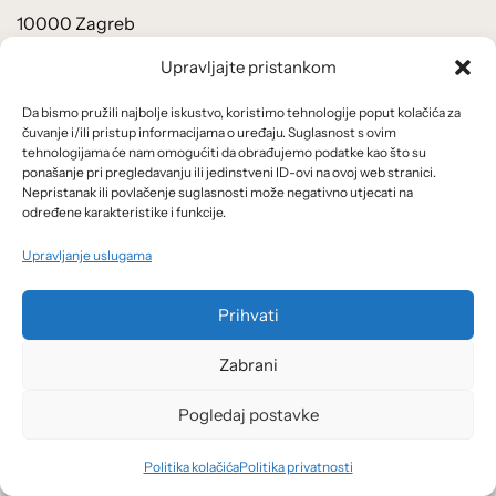
10000 Zagreb
Upravljajte pristankom
OIB: 97920101596
Da bismo pružili najbolje iskustvo, koristimo tehnologije poput kolačića za
MB: 1721356
čuvanje i/ili pristup informacijama o uređaju. Suglasnost s ovim
tehnologijama će nam omogućiti da obrađujemo podatke kao što su
ponašanje pri pregledavanju ili jedinstveni ID-ovi na ovoj web stranici.
MBS: 080457965
Nepristanak ili povlačenje suglasnosti može negativno utjecati na
određene karakteristike i funkcije.
Upravljanje uslugama
Upisano u sudski registar na temelju rješenja Trgovačkog
Prihvati
suda u Zagrebu Tt-03/2982-2.
Zabrani
Direktori: Velimir Šonje, Amina Ahec Šonje
Pogledaj postavke
Temeljni kapital: 27.100,00 kuna / 3.596,79 eura, uplaćen
Politika kolačića
Politika privatnosti
u cijelosti.