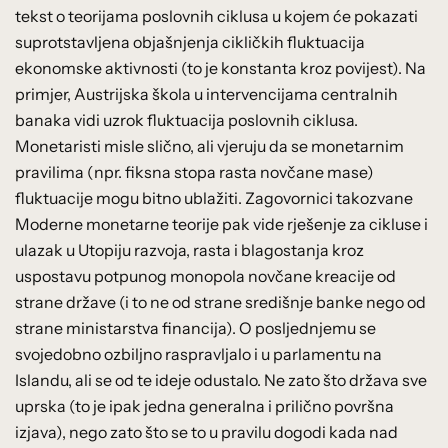
tekst o teorijama poslovnih ciklusa u kojem će pokazati
suprotstavljena objašnjenja cikličkih fluktuacija
ekonomske aktivnosti (to je konstanta kroz povijest). Na
primjer, Austrijska škola u intervencijama centralnih
banaka vidi uzrok fluktuacija poslovnih ciklusa.
Monetaristi misle slično, ali vjeruju da se monetarnim
pravilima (npr. fiksna stopa rasta novčane mase)
fluktuacije mogu bitno ublažiti. Zagovornici takozvane
Moderne monetarne teorije pak vide rješenje za cikluse i
ulazak u Utopiju razvoja, rasta i blagostanja kroz
uspostavu potpunog monopola novčane kreacije od
strane države (i to ne od strane središnje banke nego od
strane ministarstva financija). O posljednjemu se
svojedobno ozbiljno raspravljalo i u parlamentu na
Islandu, ali se od te ideje odustalo. Ne zato što država sve
uprska (to je ipak jedna generalna i prilično površna
izjava), nego zato što se to u pravilu dogodi kada nad