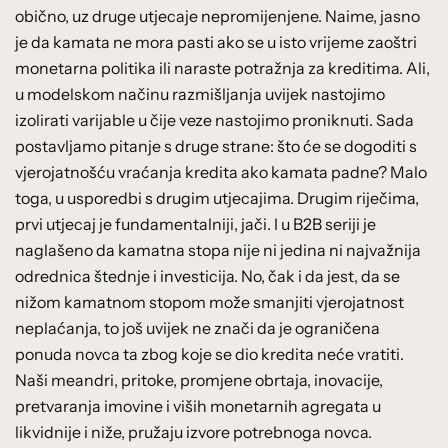
obično, uz druge utjecaje nepromijenjene. Naime, jasno
je da kamata ne mora pasti ako se u isto vrijeme zaoštri
monetarna politika ili naraste potražnja za kreditima. Ali,
u modelskom načinu razmišljanja uvijek nastojimo
izolirati varijable u čije veze nastojimo proniknuti. Sada
postavljamo pitanje s druge strane: što će se dogoditi s
vjerojatnošću vraćanja kredita ako kamata padne? Malo
toga, u usporedbi s drugim utjecajima. Drugim riječima,
prvi utjecaj je fundamentalniji, jači. I u B2B seriji je
naglašeno da kamatna stopa nije ni jedina ni najvažnija
odrednica štednje i investicija. No, čak i da jest, da se
nižom kamatnom stopom može smanjiti vjerojatnost
neplaćanja, to još uvijek ne znači da je ograničena
ponuda novca ta zbog koje se dio kredita neće vratiti.
Naši meandri, pritoke, promjene obrtaja, inovacije,
pretvaranja imovine i viših monetarnih agregata u
likvidnije i niže, pružaju izvore potrebnoga novca.