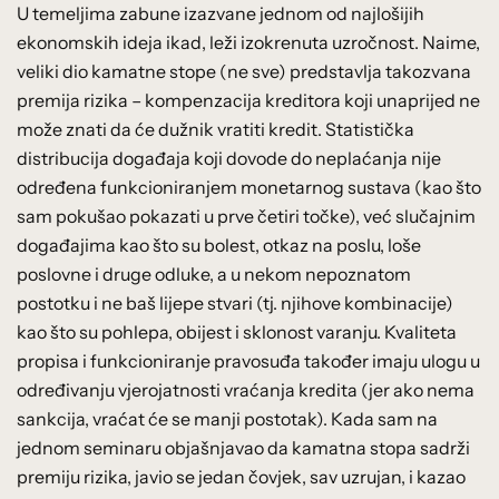
U temeljima zabune izazvane jednom od najlošijih
ekonomskih ideja ikad, leži izokrenuta uzročnost. Naime,
veliki dio kamatne stope (ne sve) predstavlja takozvana
premija rizika – kompenzacija kreditora koji unaprijed ne
može znati da će dužnik vratiti kredit. Statistička
distribucija događaja koji dovode do neplaćanja nije
određena funkcioniranjem monetarnog sustava (kao što
sam pokušao pokazati u prve četiri točke), već slučajnim
događajima kao što su bolest, otkaz na poslu, loše
poslovne i druge odluke, a u nekom nepoznatom
postotku i ne baš lijepe stvari (tj. njihove kombinacije)
kao što su pohlepa, obijest i sklonost varanju. Kvaliteta
propisa i funkcioniranje pravosuđa također imaju ulogu u
određivanju vjerojatnosti vraćanja kredita (jer ako nema
sankcija, vraćat će se manji postotak). Kada sam na
jednom seminaru objašnjavao da kamatna stopa sadrži
premiju rizika, javio se jedan čovjek, sav uzrujan, i kazao