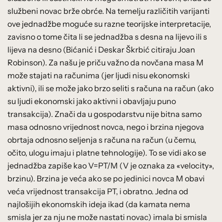
službeni novac brže obrće. Na temelju različitih varijanti
ove jednadžbe moguće su razne teorijske interpretacije,
zavisno o tome čita li se jednadžba s desna na lijevo ili s
lijeva na desno (Bićanić i Deskar Škrbić citiraju Joan
Robinson). Za našu je priču važno da novčana masa M
može stajati na računima (jer ljudi nisu ekonomski
aktivni), ili se može jako brzo seliti s računa na račun (ako
su ljudi ekonomski jako aktivni i obavljaju puno
transakcija). Znači da u gospodarstvu nije bitna samo
masa odnosno vrijednost novca, nego i brzina njegova
obrtaja odnosno seljenja s računa na račun (u čemu,
očito, ulogu imaju i platne tehnologije). To se vidi ako se
jednadžba zapiše kao V=PT/M (V je oznaka za «velocity»,
brzinu). Brzina je veća ako se po jedinici novca M obavi
veća vrijednost transakcija PT, i obratno. Jedna od
najlošijih ekonomskih ideja ikad (da kamata nema
smisla jer za nju ne može nastati novac) imala bi smisla