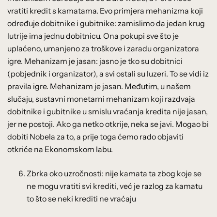
vratiti kredit s kamatama. Evo primjera mehanizma koji
određuje dobitnike i gubitnike: zamislimo da jedan krug
lutrije ima jednu dobitnicu. Ona pokupi sve što je
uplaćeno, umanjeno za troškove i zaradu organizatora
igre. Mehanizam je jasan: jasno je tko su dobitnici
(pobjednik i organizator), a svi ostali su luzeri. To se vidi iz
pravila igre. Mehanizam je jasan. Međutim, u našem
slučaju, sustavni monetarni mehanizam koji razdvaja
dobitnike i gubitnike u smislu vraćanja kredita nije jasan,
jer ne postoji. Ako ga netko otkrije, neka se javi. Mogao bi
dobiti Nobela za to, a prije toga ćemo rado objaviti
otkriće na Ekonomskom labu.
Zbrka oko uzročnosti: nije kamata ta zbog koje se
ne mogu vratiti svi krediti, već je razlog za kamatu
to što se neki krediti ne vraćaju