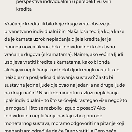
perspektive individualnih u perspektivu svih
kredita
Vraćanje kredita ili bilo koje druge vrste obveze je
prvenstveno individualni čin. Naša loša teorija koja kaže
da je kamata uzrok neplaćanja dijela kredita jer je
ponuda novca fiksna, brka individualno i kolektivno
vraćanje dugova (s kamatama). Naime, ako većina ljudi
uspijeva vratiti kredite s kamatama, kako bi onda
slučajevi neplaćanja kod nekih ljudi mogli nastati kao
neizbježna posljedica djelovanja sustava? Zašto bi
sustav na jedne ljude djelovao na jedan, a na druge ljude
na drugi način? Nisu li dominantni razlozi neplaćanja
ipak individualni – to što se čovjek rastegao više nego što
je mogao, ili što se razbolio, izgubio posao? Ako
individualna neplaćanja nastaju zbog prirode
monetarnog sustava, moramo odgovoriti na pitanje koji
mehanizam određuje da će Đuro vratiti, a Pero neće