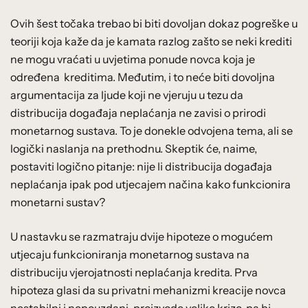
Ovih šest točaka trebao bi biti dovoljan dokaz pogreške u
teoriji koja kaže da je kamata razlog zašto se neki krediti
ne mogu vraćati u uvjetima ponude novca koja je
određena kreditima. Međutim, i to neće biti dovoljna
argumentacija za ljude koji ne vjeruju u tezu da
distribucija događaja neplaćanja ne zavisi o prirodi
monetarnog sustava. To je donekle odvojena tema, ali se
logički naslanja na prethodnu. Skeptik će, naime,
postaviti logično pitanje: nije li distribucija događaja
neplaćanja ipak pod utjecajem načina kako funkcionira
monetarni sustav?
U nastavku se razmatraju dvije hipoteze o mogućem
utjecaju funkcioniranja monetarnog sustava na
distribuciju vjerojatnosti neplaćanja kredita. Prva
hipoteza glasi da su privatni mehanizmi kreacije novca
nestabilni i nepouzdani, proizvode velike krize, pa bi