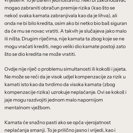
mogao zabraniti obračun premije rizika (kao što se
nekoć svaka kamata zabranjivala kao da je lihva), ali
onda ne bi bilo kredita, osim ako bi netko bio baš siguran
da će mu se novac vratiti. A takvih je slučajeva jako malo
ili ništa. Drugim riječima, nije kamata ta zbog koje se ne
mogu vraćati krediti, nego veliki dio kamate postoji zato
što se dio kredita ne može vratiti.
Ovdje nije riječ o problemu simultanosti ili kokoši i jajeta.
Ne može se reći da je visok udjel kompenzacije za rizik u
kamati isto kao da tvrdimo da visoka kamata (zbog
kompenzacije rizika) uzrokuje neplaćanje. Ovi se kokoš i
jaje mogu razdvojiti jednom malo napornijom
mentalnom vježbom.
Kamata će snažno pasti ako se opća vjerojatnost
neplaćanja smanji. To je prilično jasno i vrijedi, kao i