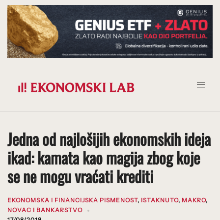
Prijeđi
na
sadržaj
Jedna od najlošijih ekonomskih ideja
ikad: kamata kao magija zbog koje
se ne mogu vraćati krediti
EKONOMSKA I FINANCIJSKA PISMENOST
,
ISTAKNUTO
,
MAKRO
,
NOVAC I BANKARSTVO
17/08/2018