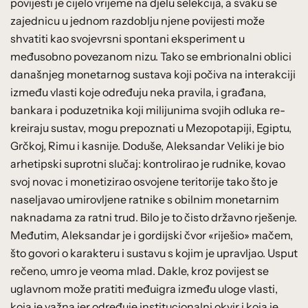
povijesti je cijelo vrijeme na djelu selekcija, a svaku se
zajednicu u jednom razdoblju njene povijesti može
shvatiti kao svojevrsni spontani eksperiment u
međusobno povezanom nizu. Tako se embrionalni oblici
današnjeg monetarnog sustava koji počiva na interakciji
između vlasti koje određuju neka pravila, i građana,
bankara i poduzetnika koji milijunima svojih odluka re-
kreiraju sustav, mogu prepoznati u Mezopotapiji, Egiptu,
Grčkoj, Rimu i kasnije. Doduše, Aleksandar Veliki je bio
arhetipski suprotni slučaj: kontrolirao je rudnike, kovao
svoj novac i monetizirao osvojene teritorije tako što je
naseljavao umirovljene ratnike s obilnim monetarnim
naknadama za ratni trud. Bilo je to čisto državno rješenje.
Međutim, Aleksandar je i gordijski čvor «riješio» mačem,
što govori o karakteru i sustavu s kojim je upravljao. Usput
rečeno, umro je veoma mlad. Dakle, kroz povijest se
uglavnom može pratiti međuigra između uloge vlasti,
koja je važna jer određuje institucionalni okvir i koja je