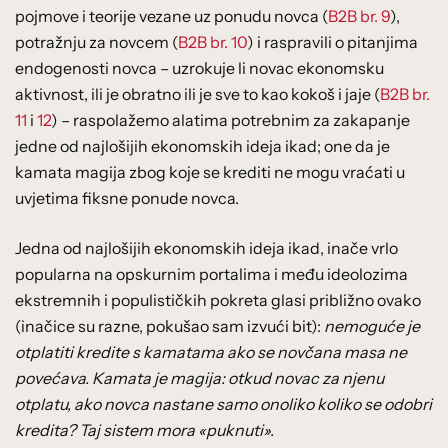
pojmove i teorije vezane uz ponudu novca (
B2B br. 9
),
potražnju za novcem (
B2B br. 10
) i raspravili o pitanjima
endogenosti novca – uzrokuje li novac ekonomsku
aktivnost, ili je obratno ili je sve to kao kokoš i jaje (
B2B br.
11
i
12
) – raspolažemo alatima potrebnim za zakapanje
jedne od najlošijih ekonomskih ideja ikad; one da je
kamata magija zbog koje se krediti ne mogu vraćati u
uvjetima fiksne ponude novca.
Jedna od najlošijih ekonomskih ideja ikad, inače vrlo
popularna na opskurnim portalima i među ideolozima
ekstremnih i populističkih pokreta glasi približno ovako
(inačice su razne, pokušao sam izvući bit):
nemoguće je
otplatiti kredite s kamatama ako se novčana masa ne
povećava. Kamata je magija: otkud novac za njenu
otplatu, ako novca nastane samo onoliko koliko se odobri
kredita? Taj sistem mora «puknuti».