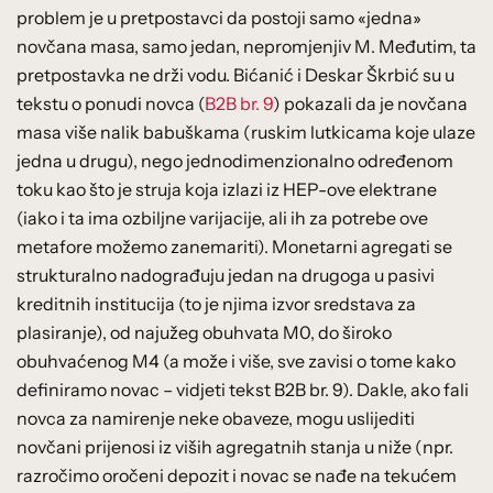
problem je u pretpostavci da postoji samo «jedna»
novčana masa, samo jedan, nepromjenjiv M. Međutim, ta
pretpostavka ne drži vodu. Bićanić i Deskar Škrbić su u
tekstu o ponudi novca (
B2B br. 9
) pokazali da je novčana
masa više nalik babuškama (ruskim lutkicama koje ulaze
jedna u drugu), nego jednodimenzionalno određenom
toku kao što je struja koja izlazi iz HEP-ove elektrane
(iako i ta ima ozbiljne varijacije, ali ih za potrebe ove
metafore možemo zanemariti). Monetarni agregati se
strukturalno nadograđuju jedan na drugoga u pasivi
kreditnih institucija (to je njima izvor sredstava za
plasiranje), od najužeg obuhvata M0, do široko
obuhvaćenog M4 (a može i više, sve zavisi o tome kako
definiramo novac – vidjeti tekst B2B br. 9). Dakle, ako fali
novca za namirenje neke obaveze, mogu uslijediti
novčani prijenosi iz viših agregatnih stanja u niže (npr.
razročimo oročeni depozit i novac se nađe na tekućem