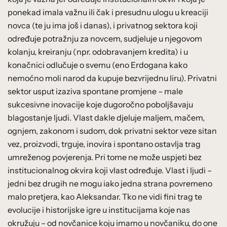
ponekad imala važnu ili čak i presudnu ulogu u kreaciji
novca (te ju ima još i danas), i privatnog sektora koji
određuje potražnju za novcem, sudjeluje u njegovom
kolanju, kreiranju (npr. odobravanjem kredita) i u
konačnici odlučuje o svemu (eno Erdogana kako
nemoćno moli narod da kupuje bezvrijednu liru). Privatni
sektor usput izaziva spontane promjene – male
sukcesivne inovacije koje dugoročno poboljšavaju
blagostanje ljudi. Vlast dakle djeluje maljem, mačem,
ognjem, zakonom i sudom, dok privatni sektor veze sitan
vez, proizvodi, trguje, inovira i spontano ostavlja trag
umreženog povjerenja. Pri tome ne može uspjeti bez
institucionalnog okvira koji vlast određuje. Vlast i ljudi –
jedni bez drugih ne mogu iako jedna strana povremeno
malo pretjera, kao Aleksandar. Tko ne vidi fini trag te
evolucije i historijske igre u institucijama koje nas
okružuju – od novčanice koju imamo u novčaniku, do one