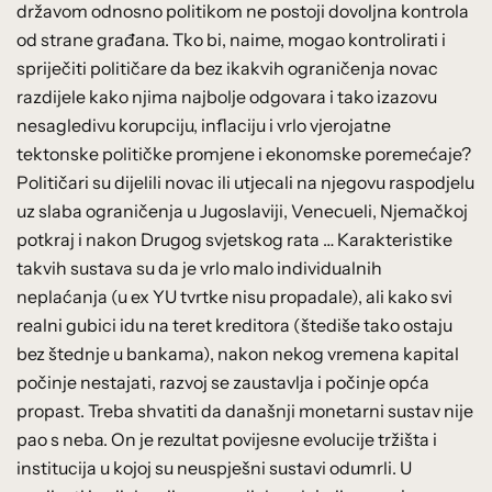
državom odnosno politikom ne postoji dovoljna kontrola
od strane građana. Tko bi, naime, mogao kontrolirati i
spriječiti političare da bez ikakvih ograničenja novac
razdijele kako njima najbolje odgovara i tako izazovu
nesagledivu korupciju, inflaciju i vrlo vjerojatne
tektonske političke promjene i ekonomske poremećaje?
Političari su dijelili novac ili utjecali na njegovu raspodjelu
uz slaba ograničenja u Jugoslaviji, Venecueli, Njemačkoj
potkraj i nakon Drugog svjetskog rata … Karakteristike
takvih sustava su da je vrlo malo individualnih
neplaćanja (u ex YU tvrtke nisu propadale), ali kako svi
realni gubici idu na teret kreditora (štediše tako ostaju
bez štednje u bankama), nakon nekog vremena kapital
počinje nestajati, razvoj se zaustavlja i počinje opća
propast. Treba shvatiti da današnji monetarni sustav nije
pao s neba. On je rezultat povijesne evolucije tržišta i
institucija u kojoj su neuspješni sustavi odumrli. U