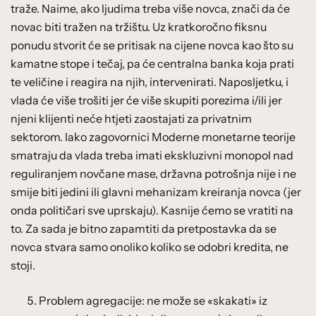
traže. Naime, ako ljudima treba više novca, znači da će
novac biti tražen na tržištu. Uz kratkoročno fiksnu
ponudu stvorit će se pritisak na cijene novca kao što su
kamatne stope i tečaj, pa će centralna banka koja prati
te veličine i reagira na njih, intervenirati. Naposljetku, i
vlada će više trošiti jer će više skupiti porezima i/ili jer
njeni klijenti neće htjeti zaostajati za privatnim
sektorom. Iako zagovornici Moderne monetarne teorije
smatraju da vlada treba imati ekskluzivni monopol nad
reguliranjem novčane mase, državna potrošnja nije i ne
smije biti jedini ili glavni mehanizam kreiranja novca (jer
onda političari sve uprskaju). Kasnije ćemo se vratiti na
to. Za sada je bitno zapamtiti da pretpostavka da se
novca stvara samo onoliko koliko se odobri kredita, ne
stoji.
Problem agregacije: ne može se «skakati» iz