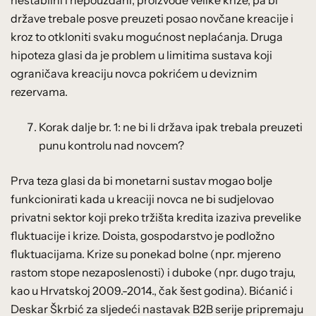
države trebale posve preuzeti posao novčane kreacije i
kroz to otkloniti svaku mogućnost neplaćanja. Druga
hipoteza glasi da je problem u limitima sustava koji
ograničava kreaciju novca pokrićem u deviznim
rezervama.
Korak dalje br. 1: ne bi li država ipak trebala preuzeti
punu kontrolu nad novcem?
Prva teza glasi da bi monetarni sustav mogao bolje
funkcionirati kada u kreaciji novca ne bi sudjelovao
privatni sektor koji preko tržišta kredita izaziva prevelike
fluktuacije i krize. Doista, gospodarstvo je podložno
fluktuacijama. Krize su ponekad bolne (npr. mjereno
rastom stope nezaposlenosti) i duboke (npr. dugo traju,
kao u Hrvatskoj 2009.-2014., čak šest godina). Bićanić i
Deskar Škrbić za sljedeći nastavak B2B serije pripremaju