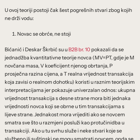
U ovoj teoriji postoji čak šest pogrešnih stvari zbog kojih
ne drži vodu:
Novac se obrće, ne stoji
Bićanić i Deskar Škrbić su u
B2B br. 10
pokazali da se
jednadžba kvantitativne teorije novca (MV=PT, gdje je M
novčana masa, V koeficijent njenog obrtanja, P
prosječna razina cijena, a T realna vrijednost transakcija
koja zavisi o realnom dohotku) koristi u raznim teorijskim
interpretacijama jer pokazuje univerzalan odnos: ukupna
vrijednost transakcija s desne strane mora biti jednaka
vrijednosti novca koji se obrne u tim transakcijama s
lijeve strane. Jednakost mora vrijediti ako se novcem
smatra sve što u razmjeni posluži kao protučinidba u
transakciji. Ako u tu svrhu služe i neke stvari koje se
službeno ili suštinski ne mogu smatrati novcem, onda se