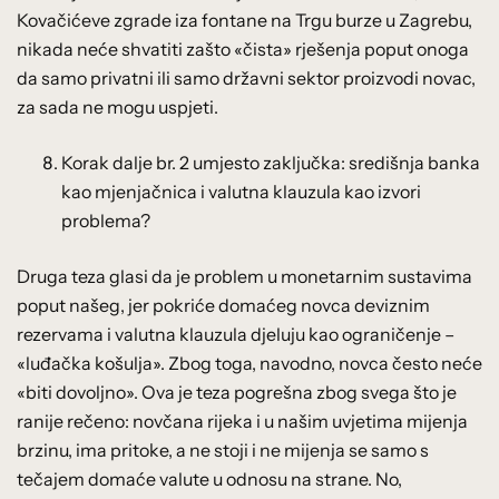
Kovačićeve zgrade iza fontane na Trgu burze u Zagrebu,
nikada neće shvatiti zašto «čista» rješenja poput onoga
da samo privatni ili samo državni sektor proizvodi novac,
za sada ne mogu uspjeti.
Korak dalje br. 2 umjesto zaključka: središnja banka
kao mjenjačnica i valutna klauzula kao izvori
problema?
Druga teza glasi da je problem u monetarnim sustavima
poput našeg, jer pokriće domaćeg novca deviznim
rezervama i valutna klauzula djeluju kao ograničenje –
«luđačka košulja». Zbog toga, navodno, novca često neće
«biti dovoljno». Ova je teza pogrešna zbog svega što je
ranije rečeno: novčana rijeka i u našim uvjetima mijenja
brzinu, ima pritoke, a ne stoji i ne mijenja se samo s
tečajem domaće valute u odnosu na strane. No,