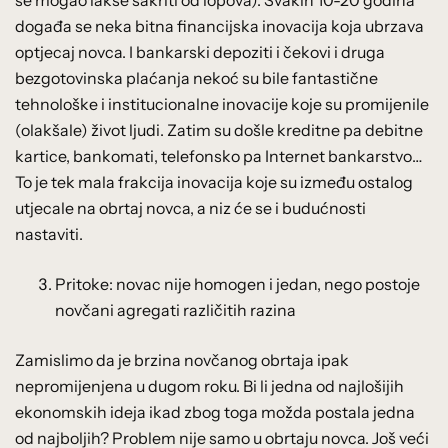
događa se neka bitna financijska inovacija koja ubrzava
optjecaj novca. I bankarski depoziti i čekovi i druga
bezgotovinska plaćanja nekoć su bile fantastične
tehnološke i institucionalne inovacije koje su promijenile
(olakšale) život ljudi. Zatim su došle kreditne pa debitne
kartice, bankomati, telefonsko pa Internet bankarstvo…
To je tek mala frakcija inovacija koje su između ostalog
utjecale na obrtaj novca, a niz će se i budućnosti
nastaviti.
Pritoke: novac nije homogen i jedan, nego postoje
novčani agregati različitih razina
Zamislimo da je brzina novčanog obrtaja ipak
nepromijenjena u dugom roku. Bi li jedna od najlošijih
ekonomskih ideja ikad zbog toga možda postala jedna
od najboljih? Problem nije samo u obrtaju novca. Još veći