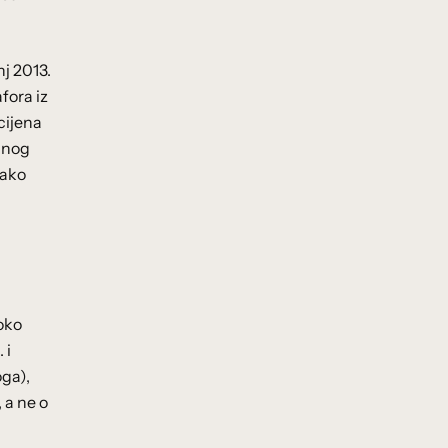
nj 2013.
fora iz
cijena
ranog
jako
 oko
 i
oga),
 a ne o