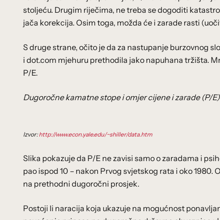
stoljeću. Drugim riječima, ne treba se dogoditi katastr
jača korekcija. Osim toga, možda će i zarade rasti (uoč
S druge strane, očito je da za nastupanje burzovnog sl
i dot.com mjehuru prethodila jako napuhana tržišta. Mnog
P/E.
Dugoročne kamatne stope i omjer cijene i zarade (P/E)
Izvor:
http://www.econ.yale.edu/~shiller/data.htm
Slika pokazuje da P/E ne zavisi samo o zaradama i psih
pao ispod 10 – nakon Prvog svjetskog rata i oko 1980.
na prethodni dugoročni prosjek.
Postoji li naracija koja ukazuje na mogućnost ponavljan