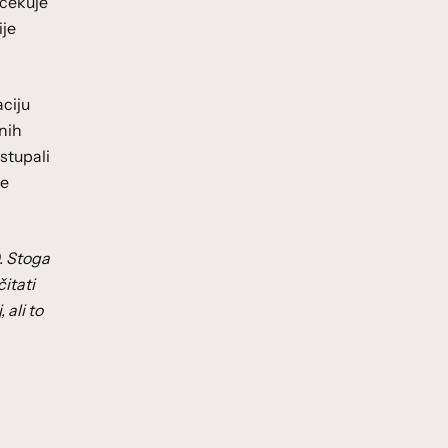
Očekuje
ije
aciju
tnih
stupali
ne
). Stoga
čitati
ali to