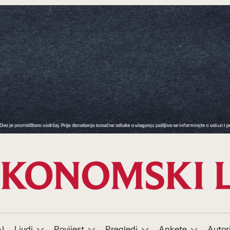
I
Ljudi
Povijest
Pregledi
Ankete
Autor