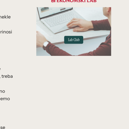
nekle
rinosi
e
, treba
dno
 ćemo
 se