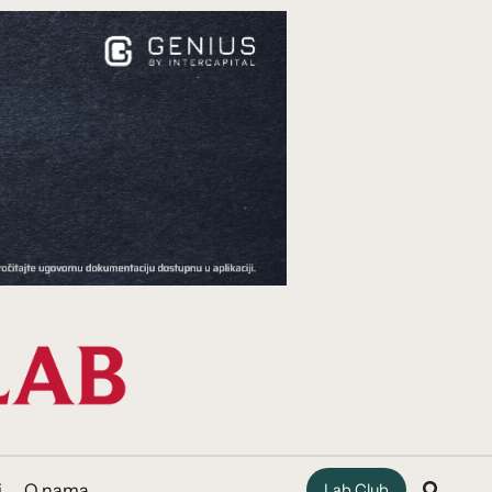
i
O nama
Lab Club