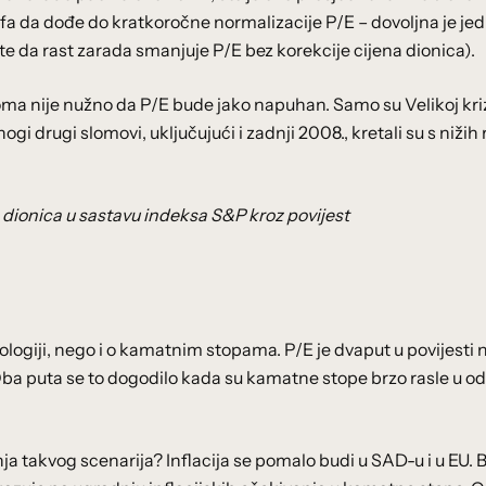
ofa da dođe do kratkoročne normalizacije P/E – dovoljna je je
ite da rast zarada smanjuje P/E bez korekcije cijena dionica).
oma nije nužno da P/E bude jako napuhan. Samo su Velikoj kriz
i drugi slomovi, uključujući i zadnji 2008., kretali su s nižih 
 dionica u sastavu indeksa S&P kroz povijest
ologiji, nego i o kamatnim stopama. P/E je dvaput u povijesti 
 Oba puta se to dogodilo kada su kamatne stope brzo rasle u o
ja takvog scenarija? Inflacija se pomalo budi u SAD-u i u EU. 