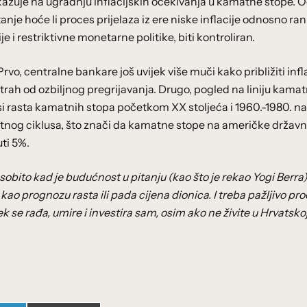
zuje na ugradnju inflacijskih očekivanja u kamatne stope. 
itanje hoće li proces prijelaza iz ere niske inflacije odnosno ran
e i restriktivne monetarne politike, biti kontroliran.
Prvo, centralne bankare još uvijek više muči kako približiti infl
strah od ozbiljnog pregrijavanja. Drugo, pogled na liniju kama
si rasta kamatnih stopa početkom XX stoljeća i 1960.-1980. na
tnog ciklusa, što znači da kamatne stope na američke držav
ti 5%.
sobito kad je budućnost u pitanju (kao što je rekao Yogi Berra
i kao prognozu rasta ili pada cijena dionica. I treba pažljivo pro
e rađa, umire i investira sam, osim ako ne živite u Hrvatskoj, 