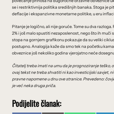
povećanje prinosa na dugoročne državne obveznice uka
se i restriktivnija politika središnjih banaka. Stoga je p
deflacije i ekspanzivne monetarne politike, u eru inflacij
Pitanje je logično, ali nije goruće. Tome su dva razloga. 
2% i još malo spustiti nezaposlenost, nego što ih muči 
stopa na gornjem grafikonu pokazuje da su veliki ciklu
postupno. Analogija kaže da smo tek na početku kama
obveznice još nekoliko godina vjerojatno neće dosegnu
Čitatelj treba imati na umu da je prognoziranje teško, o
ovaj tekst ne treba shvatiti ni kao investicijski savjet, n
pravne napomene u dnu ove stranice. Prevedeno: čovjek s
je već neka druga priča.
Podijelite članak: