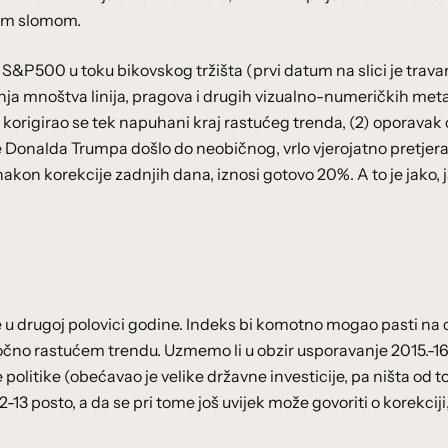
nim slomom.
s S&P500 u toku bikovskog tržišta (prvi datum na slici je trava
anja mnoštva linija, pragova i drugih vizualno-numeričkih meta
) korigirao se tek napuhani kraj rastućeg trenda, (2) oporavak 
ede Donalda Trumpa došlo do neobičnog, vrlo vjerojatno pretje
akon korekcije zadnjih dana, iznosi gotovo 20%. A to je jako, 
je u drugoj polovici godine. Indeks bi komotno mogao pasti na
oročno rastućem trendu. Uzmemo li u obzir usporavanje 2015.-16.
itike (obećavao je velike državne investicije, pa ništa od t
-13 posto, a da se pri tome još uvijek može govoriti o korekciji,