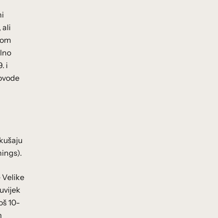
ni
 ali
skom
alno
. i
povode
okušaju
nings).
e Velike
uvijek
oš 10-
m