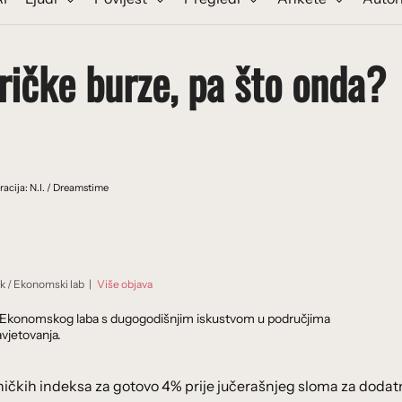
ričke burze, pa što onda?
tracija: N.I. / Dreamstime
ik
/
Ekonomski lab
|
Više objava
dnik Ekonomskog laba s dugogodišnjim iskustvom u područjima
vjetovanja.
ičkih indeksa za gotovo 4% prije jučerašnjeg sloma za dodat