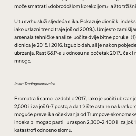
može smatrati «dobrodošlom korekcijom», a što tržiš
U tu svrhu služi sljedeća slika. Pokazuje dionički indek
iako uzlazni trend traje još od 2009.). Umjesto zamišlj
arsenala tehničke analize, uočite dvije bitne poruke: (1
dionica je 2015. i 2016. izgubio dah, ali je nakon pobj
ubrzanja. Rast S&P-a u odnosu na početak 2017., čak i n
mnogo.
Izvor: Tradingeconomics
Promatra li samo razdoblje 2017., lako je uočiti ubrzan
2,500 ili za još 6-7 posto, a da tržište ostane na kratk
moguće prevelika očekivanja od Trumpove ekonomske pol
indeks bi mogao pasti i u raspon 2,300-2,400 ili za još 12
katastrofi odnosno slomu.