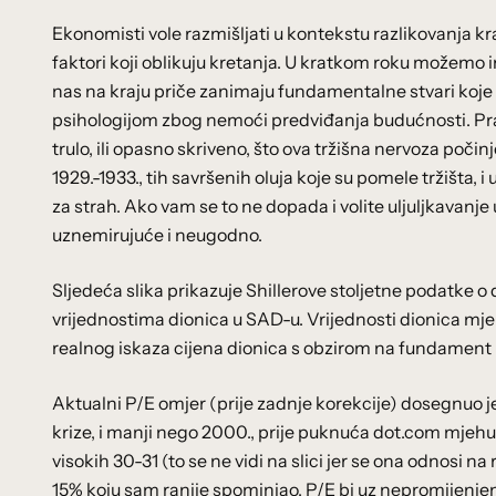
Ekonomisti vole razmišljati u kontekstu razlikovanja kra
faktori koji oblikuju kretanja. U kratkom roku možemo i
nas na kraju priče zanimaju fundamentalne stvari koj
psihologijom zbog nemoći predviđanja budućnosti. Prav
trulo, ili opasno skriveno, što ova tržišna nervoza počinje
1929.-1933., tih savršenih oluja koje su pomele tržišta, 
za strah. Ako vam se to ne dopada i volite uljuljkavanje 
uznemirujuće i neugodno.
Sljedeća slika prikazuje Shillerove stoljetne podatk
vrijednostima dionica u SAD-u. Vrijednosti dionica mje
realnog iskaza cijena dionica s obzirom na fundament iz
Aktualni P/E omjer (prije zadnje korekcije) dosegnuo je 33
krize, i manji nego 2000., prije puknuća dot.com mjehu
visokih 30-31 (to se ne vidi na slici jer se ona odnosi na
15% koju sam ranije spominjao, P/E bi uz nepromijenjen