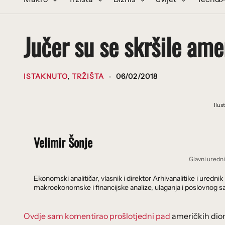
Jučer su se skršile ame
ISTAKNUTO
,
TRŽIŠTA
06/02/2018
Ilus
Velimir Šonje
Glavni uredn
Ekonomski analitičar, vlasnik i direktor Arhivanalitike i ure
makroekonomske i financijske analize, ulaganja i poslovnog sa
Ovdje sam komentirao prošlotjedni pad
američkih dion