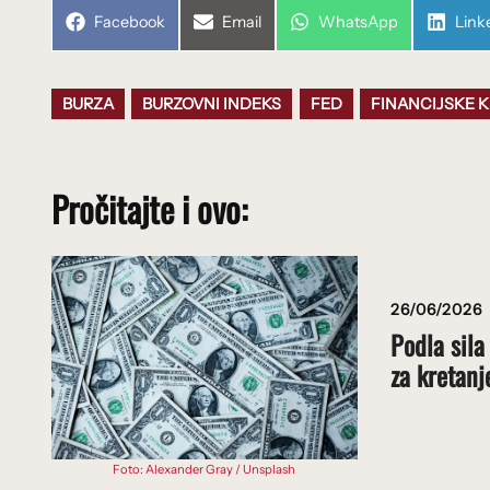
Share
Share
Share
Shar
Facebook
Email
WhatsApp
Link
on
on
on
on
BURZA
BURZOVNI INDEKS
FED
FINANCIJSKE K
Pročitajte i ovo:
26/06/2026
Podla sila
za kretanj
Foto: Alexander Gray / Unsplash