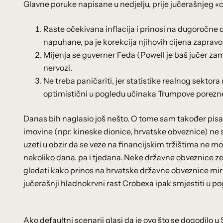
Glavne poruke napisane u nedjelju, prije jučerašnjeg «c
Raste očekivana inflacija i prinosi na dugoročne
napuhane, pa je korekcija njihovih cijena zaprav
Mijenja se guverner Feda (Powell je baš jučer zam
nervozi.
Ne treba paničariti, jer statistike realnog sektor
optimistični u pogledu učinaka Trumpove porezn
Danas bih naglasio još nešto. O tome sam također pisa
imovine (npr. kineske dionice, hrvatske obveznice) ne s
uzeti u obzir da se veze na financijskim tržištima ne
nekoliko dana, pa i tjedana. Neke državne obveznice zem
gledati kako prinos na hrvatske državne obveznice mir
jučerašnji hladnokrvni rast Crobexa ipak smjestiti u po
Ako defaultni scenarij glasi da je ovo što se dogodilo u