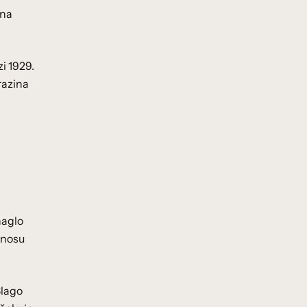
dna
i 1929.
razina
naglo
dnosu
Blago