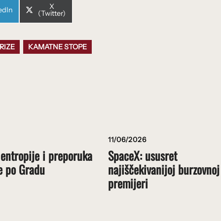
Share
X
e
edIn
on
(Twitter)
RIZE
KAMATNE STOPE
11/06/2026
 entropije i preporuka
SpaceX: ususret
e po Gradu
najiščekivanijoj burzovnoj
premijeri