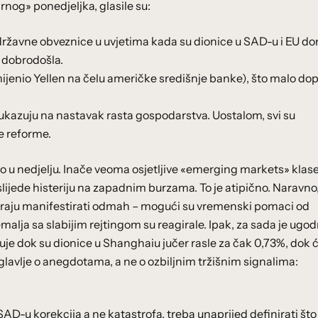
rnog» ponedjeljka, glasile su:
 državne obveznice u uvjetima kada su dionice u SAD-u i EU do
o dobrodošla.
ijenio Yellen na čelu američke središnje banke), što malo dop
a ukazuju na nastavak rasta gospodarstva. Uostalom, svi su
e reforme.
o u nedjelju. Inače veoma osjetljive «emerging markets» klas
lijede histeriju na zapadnim burzama. To je atipično. Naravno
 moraju manifestirati odmah – mogući su vremenski pomaci od
alja sa slabijim rejtingom su reagirale. Ipak, za sada je ugo
uje dok su dionice u Shanghaiu jučer rasle za čak 0,73%, dok
glavlje o anegdotama, a ne o ozbiljnim tržišnim signalima:
 SAD-u korekcija a ne katastrofa, treba unaprijed definirati što