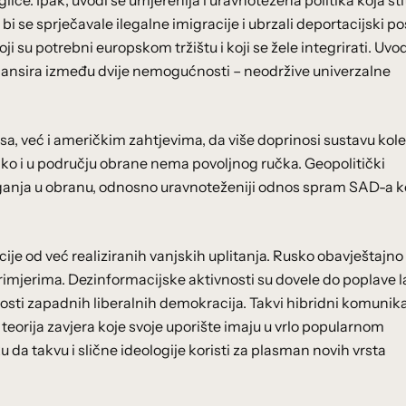
ice. Ipak, uvodi se umjerenija i uravnotežena politika koja šti
bi se sprječavale ilegalne imigracije i ubrzali deportacijski po
i su potrebni europskom tržištu i koji se žele integrirati. Uvod
lansira između dvije nemogućnosti – neodržive univerzalne
 već i američkim zahtjevima, da više doprinosi sustavu kol
ko i u području obrane nema povoljnog ručka. Geopolitički
laganja u obranu, odnosno uravnoteženiji odnos spram SAD-a k
cije od već realiziranih vanjskih uplitanja. Rusko obavještajno
rimjerima. Dezinformacijske aktivnosti su dovele do poplave l
nosti zapadnih liberalnih demokracija. Takvi hibridni komunika
 teorija zavjera koje svoje uporište imaju u vrlo popularnom
 da takvu i slične ideologije koristi za plasman novih vrsta