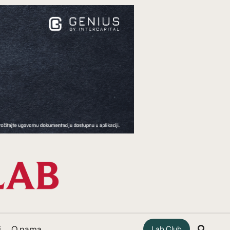
i
O nama
Lab Club