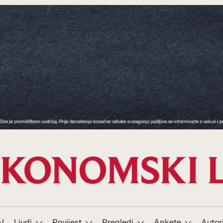
I
Ljudi
Povijest
Pregledi
Ankete
Autor