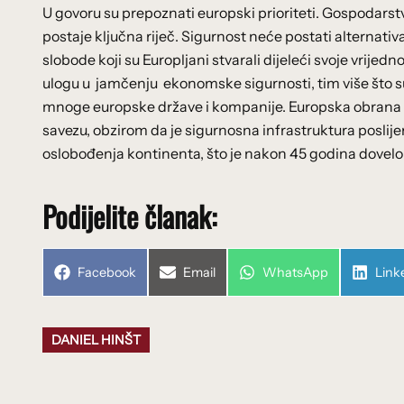
U govoru su prepoznati europski prioriteti. Gospodarstvo ć
postaje ključna riječ. Sigurnost neće postati alternativa
slobode koji su Europljani stvarali dijeleći svoje vrijed
ulogu u jamčenju ekonomske sigurnosti, tim više što su
mnoge europske države i kompanije. Europska obrana ć
savezu, obzirom da je sigurnosna infrastruktura poslij
oslobođenja kontinenta, što je nakon 45 godina dovelo
Podijelite članak:
Share
Share
Share
Shar
Facebook
Email
WhatsApp
Link
on
on
on
on
DANIEL HINŠT