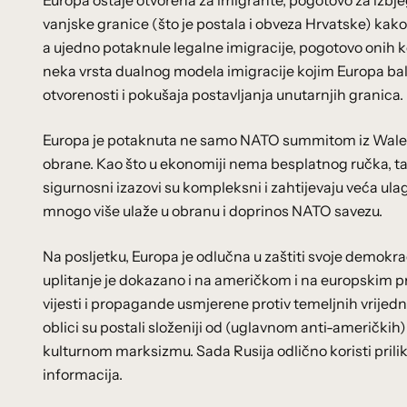
Europa ostaje otvorena za imigrante, pogotovo za izbjegl
vanjske granice (što je postala i obveza Hrvatske) kako 
a ujedno potaknule legalne imigracije, pogotovo onih koj
neka vrsta dualnog modela imigracije kojim Europa ba
otvorenosti i pokušaja postavljanja unutarnjih granica.
Europa je potaknuta ne samo NATO summitom iz Walesa,
obrane. Kao što u ekonomiji nema besplatnog ručka, ta
sigurnosni izazovi su kompleksni i zahtijevaju veća u
mnogo više ulaže u obranu i doprinos NATO savezu.
Na posljetku, Europa je odlučna u zaštiti svoje demokra
uplitanje je dokazano i na američkom i na europskim p
vijesti i propagande usmjerene protiv temeljnih vrijed
oblici su postali složeniji od (uglavnom anti-američkih)
kulturnom marksizmu. Sada Rusija odlično koristi priliku
informacija.