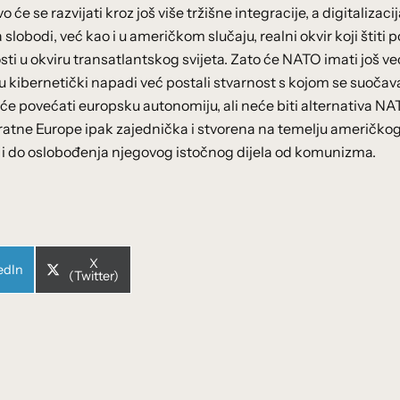
e se razvijati kroz još više tržišne integracije, a digitalizaci
 slobodi, već kao i u američkom slučaju, realni okvir koji štiti
nosti u okviru transatlantskog svijeta. Zato će NATO imati još v
 kibernetički napadi već postali stvarnost s kojom se suočav
e povećati europsku autonomiju, ali neće biti alternativa N
eratne Europe ipak zajednička i stvorena na temelju američko
 i do oslobođenja njegovog istočnog dijela od komunizma.
Share
X
e
edIn
on
(Twitter)