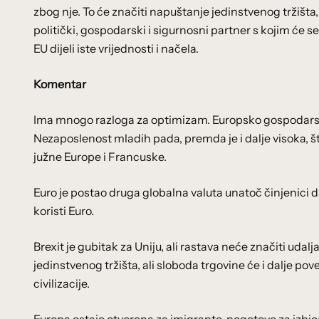
zbog nje. To će značiti napuštanje jedinstvenog tržišta, 
politički, gospodarski i sigurnosni partner s kojim će s
EU dijeli iste vrijednosti i načela.
Komentar
Ima mnogo razloga za optimizam. Europsko gospodarstv
Nezaposlenost mladih pada, premda je i dalje visoka, št
južne Europe i Francuske.
Euro je postao druga globalna valuta unatoč činjenici da
koristi Euro.
Brexit je gubitak za Uniju, ali rastava neće značiti udal
jedinstvenog tržišta, ali sloboda trgovine će i dalje pov
civilizacije.