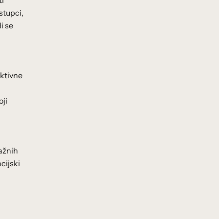
ti
stupci,
i se
ektivne
oji
ažnih
cijski