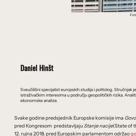
Fot
Daniel Hinšt
Sveučilišni specijalist europskih studija i politolog. Stručnj
istraživačkim interesima u području geopolitičkih rizika. Analit
ekonomske analize.
Svake godine predsjednik Europske komisije ima
Govor
pred Kongresom predstavljaju
Stanje nacije
(State of 
12. rujna 2018. pred Europskim parlamentom održao
go