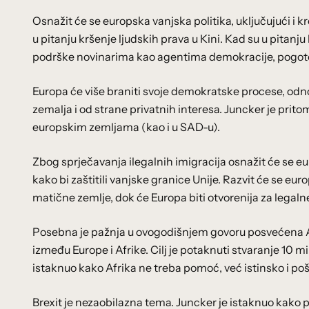
Osnažit će se europska vanjska politika, uključujući i k
u pitanju kršenje ljudskih prava u Kini. Kad su u pitanj
podrške novinarima kao agentima demokracije, pogoto
Europa će više braniti svoje demokratske procese, odno
zemalja i od strane privatnih interesa. Juncker je pri
europskim zemljama (kao i u SAD-u).
Zbog sprječavanja ilegalnih imigracija osnažit će se e
kako bi zaštitili vanjske granice Unije. Razvit će se eur
matične zemlje, dok će Europa biti otvorenija za legal
Posebna je pažnja u ovogodišnjem govoru posvećena Afr
između Europe i Afrike. Cilj je potaknuti stvaranje 10 mi
istaknuo kako Afrika ne treba pomoć, već istinsko i po
Brexit je nezaobilazna tema. Juncker je istaknuo kako 