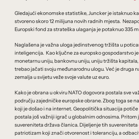
Gledajući ekonomske statistike, Juncker je istaknuo k
stvoreno skoro 12 milijuna novih radnih mjesta. Nezapos
Europski fond za strateška ulaganja je potaknuo 335 mili
Naglašena je važna uloga jedinstvenog tržišta u potican
inteligencija. Kao ključne za europsko gospodarstvo je
monetarnu uniju, bankovnu uniju, uniju tržišta kapitala,
trebao jačati svoju međunarodnu ulogu. Već je druga n
zemalja u svijetu veže svoje valute uz euro.
Kako je obrana u okviru NATO dogovora postala sve važni
području zajedničke europske obrane. Zbog toga se nast
koji je došao i na internet. Geopolitička situacija pot
postala još važniji igrač u globalnim odnosima. Pritom
suvereniteta država članica. Dijeljenje tih suverenitet
patriotizam koji znači otvorenost i toleranciju, a odbac