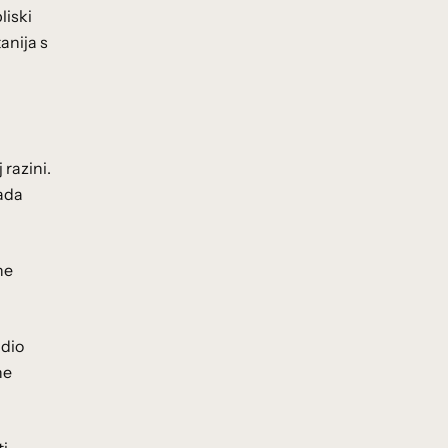
liski
anija s
razini.
rada
ne
 dio
ne