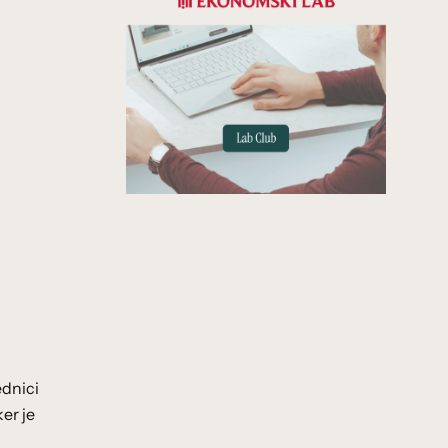
ednici
er je