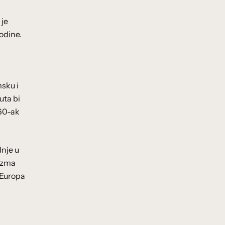
 je
odine.
msku i
uta bi
 60-ak
dnje u
rizma
 Europa