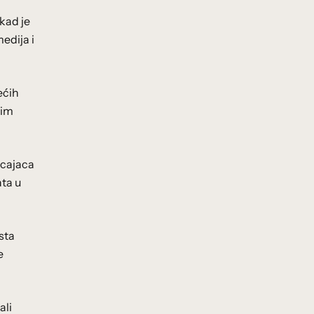
 kad je
edija i
ećih
kim
icajaca
ata u
sta
e
ali