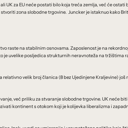
ali UK za EU neće postati bilo koja treća zemlja, već će ostati b
e stvoriti zona slobodne trgovine. Juncker je istaknuo kako Brit
o raste na stabilnim osnovama. Zaposlenost je na rekordnoj 
o je uvelike posljedica strukturnih neravnoteža na tržištima 
 relativno velik broj članica (8 bez Ujedinjene Kraljevine) još 
javanje, već priliku za stvaranje slobodne trgovine. UK neće biti
ezivati kontinent s otokom koji je kolijevka liberalizma i zapad