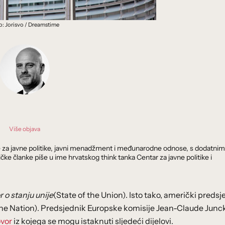
o: Jorisvo / Dreamstime
Više objava
ak je za javne politike, javni menadžment i međunarodne odnose, s dodatnim
ičke članke piše u ime hrvatskog think tanka Centar za javne politike i
 o stanju unije
(State of the Union). Isto tako, američki predsj
the Nation). Predsjednik Europske komisije Jean-Claude Junck
vor
iz kojega se mogu istaknuti sljedeći dijelovi.