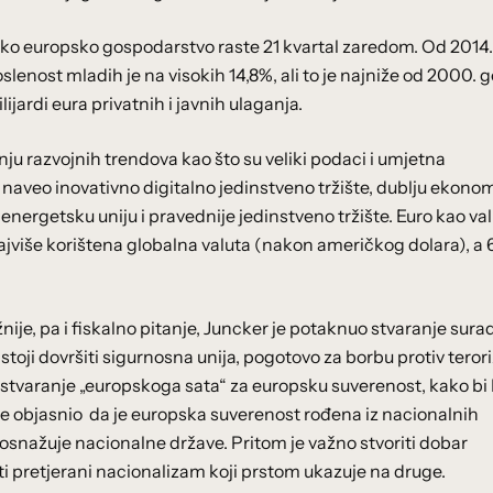
ako europsko gospodarstvo raste 21 kvartal zaredom. Od 2014.
lenost mladih je na visokih 14,8%, ali to je najniže od 2000. g
jardi eura privatnih i javnih ulaganja.
ju razvojnih trendova kao što su veliki podaci i umjetna
 naveo inovativno digitalno jedinstveno tržište, dublju ekono
 energetsku uniju i pravednije jedinstveno tržište. Euro kao val
ajviše korištena globalna valuta (nakon američkog dolara), a
je, pa i fiskalno pitanje, Juncker je potaknuo stvaranje sura
oji dovršiti sigurnosna unija, pogotovo za borbu protiv tero
iče stvaranje „europskoga sata“ za europsku suverenost, kako bi
 je objasnio da je europska suverenost rođena iz nacionalnih
a osnažuje nacionalne države. Pritom je važno stvoriti dobar
iti pretjerani nacionalizam koji prstom ukazuje na druge.