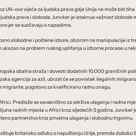
roz UN-ovo vijeće za ljudska prava gdje Unija ne može biti tiha
u ljudska prava i slobode, Juncker je istaknuo važnost slobode m
vo jer se suočavaju s napadima.
sno slobodne i poštene izbore, obzirom na manipulacije iz tr
tom ukazao na problem ruskog uplitanja u izborne procese u ne
uropska obalna straža i dovesti dodatnih 10.000 graničnih pol
opska agencija za azil, ubrzat će se povratak ilegalnih imigran
ne migrante, pogotovo za kvalificiranu radnu snagu.
ici. Predlaže se savezništvo za održiva ulaganja i radna mje
lijuna radnih mjesta u Africi kroz sljedećih 5 godina. Juncker j
šteno partnerstvo kroz privatna ulaganja i slobodnu trgovinu.
poštuje britansku odluku o napuštanju Unije, premda duboko ž