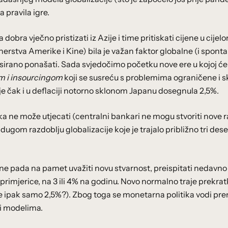
 pravila igre.
dobra vječno pristizati iz Azije i time pritiskati cijene u cijel
nerstva Amerike i Kine) bila je važan faktor globalne (i spont
aksirano ponašati. Sada svjedočimo početku nove ere u kojoj će
om i insourcingom
koji se susreću s problemima ograničene i s
a je čak i u deflaciji notorno sklonom Japanu dosegnula 2,5%.
ka ne može utjecati (centralni bankari ne mogu stvoriti nove 
u dugom razdoblju globalizacije koje je trajalo približno tri dese
e pada na pamet uvažiti novu stvarnost, preispitati nedavno
, primjerice, na 3 ili 4% na godinu. Novo normalno traje prekra
je ipak samo 2,5%?). Zbog toga se monetarna politika vodi pr
 i modelima.