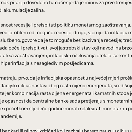
 znak pitanja dovedeno tumačenje da je minus za prvo tromje
i akumulacije zaliha.
snost recesije i preispitati politiku monetarnog zaoštravanja.
dalje veći problem od moguće recesije; drugo, vjeruju da inflaciju
službeno, govore da je to moguće bez izazivanja recesije; treć
da počeli preispitivati svoj jastrebski stav koji navodi na brzo
li sa zaoštravanjem, inflacijska očekivanja otela bi se kontrol
 hiperinflacija s nesagledivim posljedicama.
atraju, prvo, da je inflacijska opasnost u najvećoj mjeri prošla
flacijski ciklus nastavi zbog rasta cijena energenata, središnj
te jer kombinacija rasta cijena energenata i kamatnih stopa j
lna je opasnost da centralne banke sada pretjeraju s monetarni
ve i početkom sljedeće godine morati relaksirati monetarnu po
 pandemije.
bankari ili njihovi kritičari koji zazivaju barem pauzu u ciklus