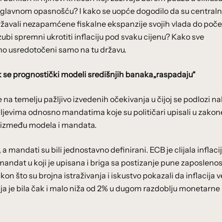
u glavnom opasnošću? I kako se uopće dogodilo da su centraln
državali nezapamćene fiskalne ekspanzije svojih vlada do poč
zubi spremni ukrotiti inflaciju pod svaku cijenu? Kako sve
mo usredotočeni samo na tu državu.
ok se prognostički modeli središnjih banaka„raspadaju“
a temelju pažljivo izvedenih očekivanja u čijoj se podlozi na
iljevima odnosno mandatima koje su političari upisali u zakone
ju između modela i mandata.
a mandati su bili jednostavno definirani. ECB je clijala inflaci
i mandat u koji je upisana i briga sa postizanje pune zaposlenos
n što su brojna istraživanja i iskustvo pokazali da inflacija 
a je bila čak i malo niža od 2% u dugom razdoblju monetarne