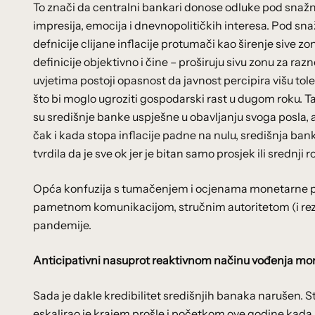
To znači da centralni bankari donose odluke pod snažni
impresija, emocija i dnevnopolitičkih interesa. Pod sn
defnicije clijane inflacije protumači kao širenje sive z
definicije objektivno i čine – proširuju sivu zonu za razn
uvjetima postoji opasnost da javnost percipira višu tole
što bi moglo ugroziti gospodarski rast u dugom roku. 
su središnje banke uspješne u obavljanju svoga posla,
čak i kada stopa inflacije padne na nulu, središnja banka
tvrdila da je sve ok jer je bitan samo prosjek ili srednji
Opća konfuzija s tumačenjem i ocjenama monetarne pol
pametnom komunikacijom, stručnim autoritetom (i rezulta
pandemije.
Anticipativni nasuprot reaktivnom načinu vođenja mone
Sada je dakle kredibilitet središnjih banaka narušen. St
eskalirao je krajem prošle i početkom ove godine kada 