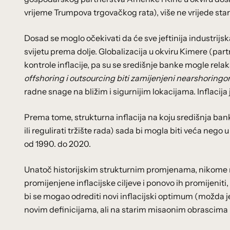
vrijeme Trumpova trgovačkog rata), više ne vrijede stara
Dosad se moglo očekivati da će sve jeftinija industrijska 
svijetu prema dolje. Globalizacija u okviru Kimere (part
kontrole inflacije, pa su se središnje banke mogle rel
offshoring i outsourcing biti zamijenjeni nearshoring
radne snage na bližim i sigurnijim lokacijama. Inflacij
Prema tome, strukturna inflacija na koju središnja ban
ili regulirati tržište rada) sada bi mogla biti veća nego 
od 1990. do 2020.
Unatoč historijskim strukturnim promjenama, nikome n
promijenjene inflacijske ciljeve i ponovo ih promijeniti
bi se mogao odrediti novi inflacijski optimum (možda 
novim definicijama, ali na starim misaonim obrascima