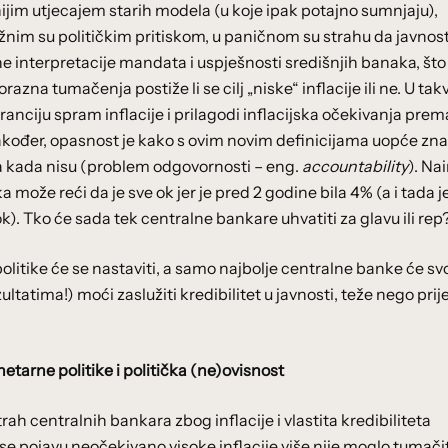
jim utjecajem starih modela (u koje ipak potajno sumnjaju),
ažnim su političkim pritiskom, u paničnom su strahu da javnos
one interpretacije mandata i uspješnosti središnjih banaka, št
orazna tumačenja postiže li se cilj „niske“ inflacije ili ne. U ta
ranciju spram inflacije i prilagodi inflacijska očekivanja prem
Također, opasnost je kako s ovim novim definicijama uopće zna
 a kada nisu (problem odgovornosti – eng.
accountability
). Na
 može reći da je sve ok jer je pred 2 godine bila 4% (a i tada j
 rok). Tko će sada tek centralne bankare uhvatiti za glavu ili rep
itike će se nastaviti, a samo najbolje centralne banke će s
tima!) moći zaslužiti kredibilitet u javnosti, teže nego prij
tarne politike i politička (ne)ovisnost
rah centralnih bankara zbog inflacije i vlastita kredibiliteta
se pojavu neočekivano visoke inflacije više nije moglo tumači