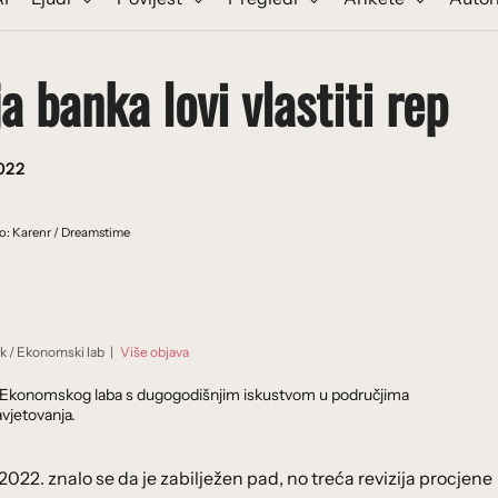
 banka lovi vlastiti rep
022
o: Karenr / Dreamstime
ik
/
Ekonomski lab
|
Više objava
dnik Ekonomskog laba s dugogodišnjim iskustvom u područjima
vjetovanja.
022. znalo se da je zabilježen pad, no treća revizija procjene