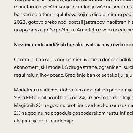
monetarnog zaoštravanja jer inflaciju više ne smatraj
bankari od pitomih golubova koji su disciplinirano po
2022., gotovo preko noći postali jastrebovi naoštrenih 
gospodarske priče počinju u Americi, u ovom tekstu s
Novi mandati središnjih banaka uveli su nove rizike d
Centralni bankari u normalnim uvjetima donose odluke n
ekonometrijski modeli. S druge strane, ograničeni su c
reguliraju njihov posao. Središnje banke se tako ljulja
Modeli su (relativno) dobro funkcionirali do pandemije, 
2%, a FED je ciljao inflaciju od 2%, uz nešto fleksibilnij
Magičnih 2% na godinu profiliralo se kao konsenzus nako
2% na godinu ne pogoduje gospodarskom rastu. Inflacij
ekspanzije prije pandemije.