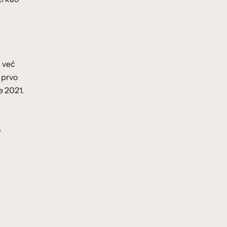
a već
 prvo
e 2021.
o