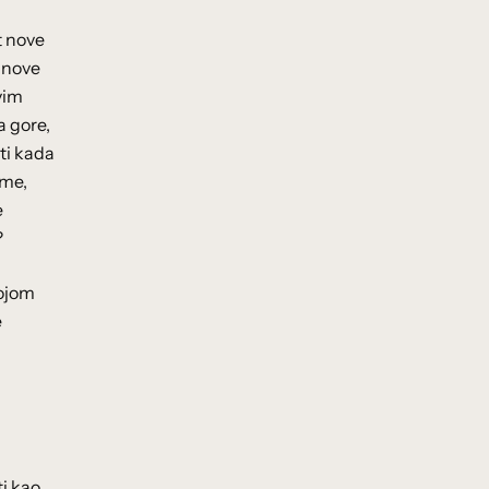
t nove
o nove
kvim
a gore,
ti kada
ime,
e
?
vojom
e
ti kao