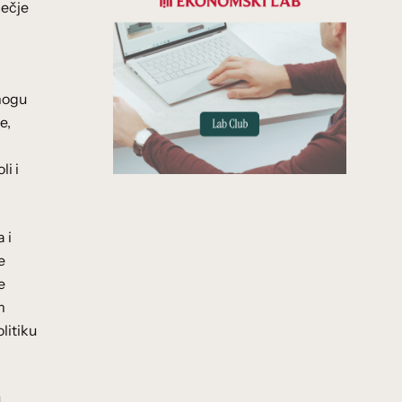
sečje
 mogu
e,
i i
 i
e
e
m
litiku
u