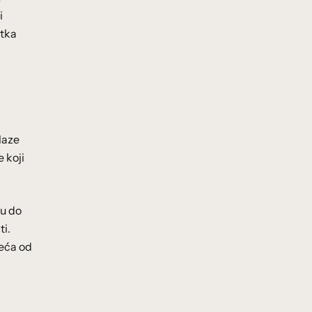
i
etka
laze
 koji
ju do
ti.
veća od