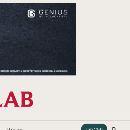
i
O nama
Lab Club