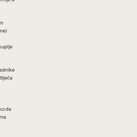
om
ane)
kuplje
radnike
tljeća
tko da
ema