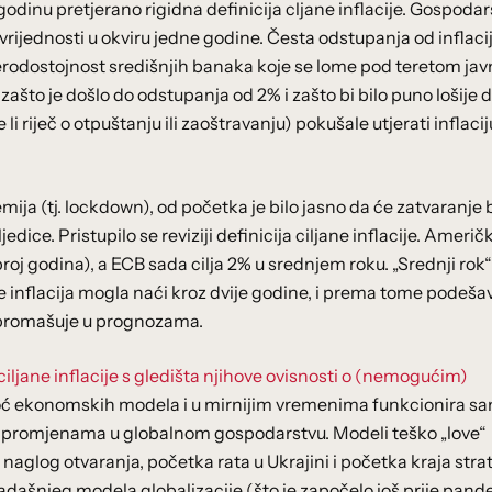
godinu pretjerano rigidna definicija cljane inflacije. Gospoda
oj vrijednosti u okviru jedne godine. Česta odstupanja od inflac
vjerodostojnost središnjih banaka koje se lome pod teretom ja
 zašto je došlo do odstupanja od 2% i zašto bi bilo puno lošije 
riječ o otpuštanju ili zaoštravanju) pokušale utjerati inflacij
ja (tj. lockdown), od početka je bilo jasno da će zatvaranje 
ce. Pristupilo se reviziji definicija ciljane inflacije. Američ
oj godina), a ECB sada cilja 2% u srednjem roku. „Srednji rok“
se inflacija mogla naći kroz dvije godine, i prema tome podeša
o promašuje u prognozama.
iljane inflacije s gledišta njihove ovisnosti o (nemogućim)
oć ekonomskih modela i u mirnijim vremenima funkcionira s
m promjenama u globalnom gospodarstvu. Modeli teško „love“
aglog otvaranja, početka rata u Ukrajini i početka kraja str
dašnjeg modela globalizacije (što je započelo još prije pand