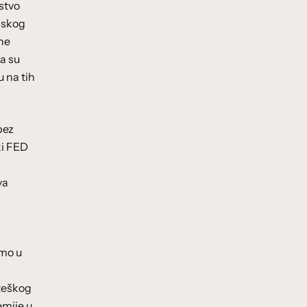
rstvo
ijskog
vne
da su
u na tih
bez
ki FED
va
amo u
ateškog
emije u