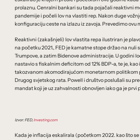
prolaznu. Cenralni bankari su tada pojačali reaktivni
pandemije i počeli lov na vlastiti rep. Nakon duge vožnje
konfiguraciju ceste na izlazu iz zavoja. Prevedimo ov
Reaktivni (zakašnjeli) lov vlastita repa ilustriran je plav
na početku 2021., FED je kamatne stope držao na nuli s
Trumpove, a zatim Bidenove administracije. U godini l
nastavio s fiskalnim deficitom od 12% BDP-a, te je, ka
takozvanom akomodirajućom monetarnom politikom pre
Drugog svjetskog rata. Powell i društvo poslušali su pr
mandat koji je uz zahvalnosti obnovljen iako ga je pr
Izvor: FED,
Investing.com
Kada je inflacija eskalirala (početkom 2022. kao što se v