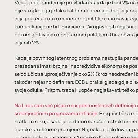
Već je prije pandemije prevladao stav da je (do) 2% na 
nije stroj kojega je lako kalibrirati prema jednoj ciljan
cilja pokreću kritiku monetarne politike i narušavaju 
komunikacije ne bi li dionicima i široj javnosti objasnile
nekom gorljivijom monetarnom politikom (bez obzira je li 
ciljanih 2%.
Kada je povrh tog latentnog problema nastupila pandemi
presedana imati brojne i nepredvidive ekonomske posljedi
se odlučio za uprosječivanje oko 2% (kroz neodređeni br
također nejasno definiran. ECB u praksi gleda gdje bi 
svoje odluke. Pritom, treba li uopće naglašavati, tešk
Na Labu sam već pisao o suspektnosti novih definicija c
srednjoročnim prognozama inflacije
. Prognostička m
kratkom roku, a sada je dodatno narušena strukturni
duboke strukturne promjene. No, nakon lockdowna, pa n
gospodarskog partnerstva Amerike i Kine u okviru dosa