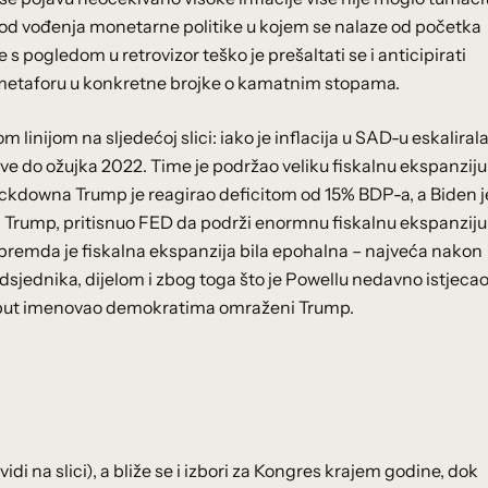
 mod vođenja monetarne politike u kojem se nalaze od početka
 s pogledom u retrovizor teško je prešaltati se i anticipirati
u metaforu u konkretne brojke o kamatnim stopama.
om linijom na sljedećoj slici: iako je inflacija u SAD-u eskaliral
ve do ožujka 2022. Time je podržao veliku fiskalnu ekspanziju
ockdowna Trump je reagirao deficitom od 15% BDP-a, a Biden j
o i Trump, pritisnuo FED da podrži enormnu fiskalnu ekspanziju
mda je fiskalna ekspanzija bila epohalna – najveća nakon
edsjednika, dijelom i zbog toga što je Powellu nedavno istjeca
vi put imenovao demokratima omraženi Trump.
idi na slici), a bliže se i izbori za Kongres krajem godine, dok