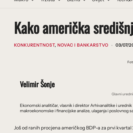
Kako američka središnja
KONKURENTNOST
,
NOVAC I BANKARSTVO
03/07/2
Fot
Velimir Šonje
Glavni uredn
Ekonomski analitičar, vlasnik i direktor Arhivanalitike i ure
makroekonomske i financijske analize, ulaganja i poslovnog sa
Još od ranih procjena američkog BDP-a za prvi kvartal 2