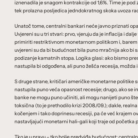
iznenadila je snagom kontrakcije od 1,6%. Time je pod
tek prolazna posljedica jedndokratnog skoka uvoza rad
Unatoč tome, centralni bankari neće javno priznati opa
Uvjereni su u tri stvari: prvo, vjeruju da je inflacija i 
primiriti restriktivnom monetarnom politikom i, barem 
uvjereni su da bi budućnost bila puno mračnija ako bi sa
podizanje kamatnih stopa. Logika glasi: ako bismo presta
nastupila bi odgođena, ali puno žešća recesija, možda i
S druge strane, kritičari američke monetarne politike sm
nastupila puno veća opasnost recesije; drugo, ako se in
banke ne mogu puno učiniti, ali mogu nanijeti puno šte
toksična (to je prethodilo krizi 2008./09.); dakle, rea
kočenjem i tako doprinesu recesiji, pa će već krajem o
nastavljajući monetarni hali-gali koji traje od početka
Tko je u pravu – tko bolje predviđa budućnost: centralni 