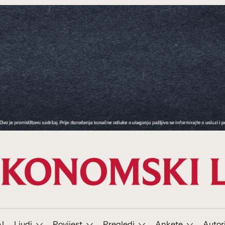
I
Ljudi
Povijest
Pregledi
Ankete
Autor