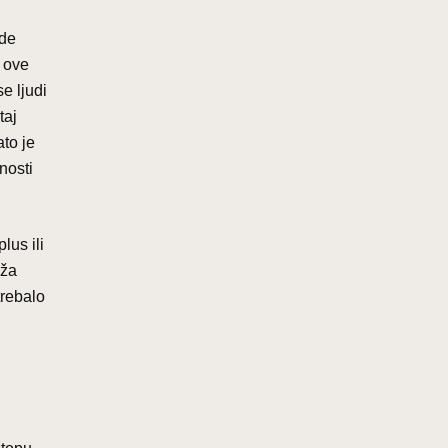
ude
 ove
e ljudi
taj
ato je
nosti
lus ili
uža
trebalo