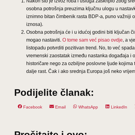
Nakon što je izvoz roba i usluga zaškripio zbog s
osobna potrošnja preuzima ključnu ulogu u nastav
iznimno bitan čimbenik rasta BDP-a, puno važniji od
iznosa).
Osobna potrošnja će i u idućoj godini biti ključan či
mogao nastaviti.
O tome sam već pisao ovdje
, a v
listopadu potvrditi pozitivan trend. No, to već spada
vremenski zaostatak između nastanka događaja i o
historičare nego za ozbiljne poslovne ljude kojima 
dalje rast. Čak i ako srednja Europa još neko vrijeme
Podijelite članak:
Share
Share
Share
Share
Facebook
Email
WhatsApp
LinkedIn
on
on
on
on
Pročitajte i ovo: