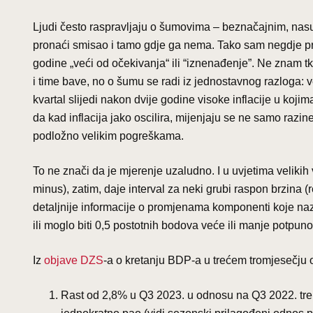
Ljudi često raspravljaju o šumovima – beznačajnim, na
pronaći smisao i tamo gdje ga nema. Tako sam negdje pr
godine „veći od očekivanja“ ili “iznenađenje”. Ne znam t
i time bave, no o šumu se radi iz jednostavnog razloga: 
kvartal slijedi nakon dvije godine visoke inflacije u koji
da kad inflacija jako oscilira, mijenjaju se ne samo razi
podložno velikim pogreškama.
To ne znači da je mjerenje uzaludno. I u uvjetima velikih 
minus), zatim, daje interval za neki grubi raspon brzina 
detaljnije informacije o promjenama komponenti koje na
ili moglo biti 0,5 postotnih bodova veće ili manje potpu
Iz
objave DZS
-a o kretanju BDP-a u trećem tromjesečju 
Rast od 2,8% u Q3 2023. u odnosu na Q3 2022. treb