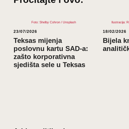
Foto: Shelby Cohron / Unsplash
Ilustracija:
23/07/2026
18/02/2026
Teksas mijenja
Bijela kn
poslovnu kartu SAD-a:
analiti
zašto korporativna
sjedišta sele u Teksas