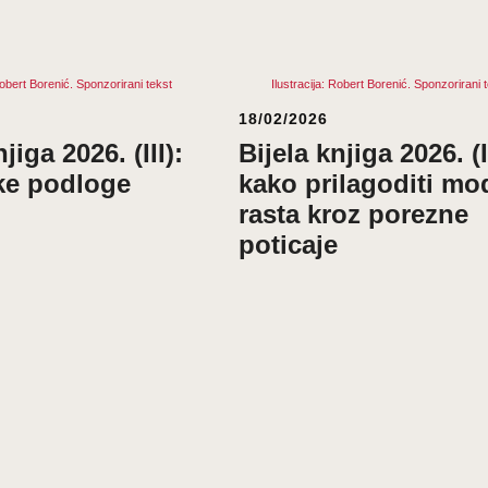
 Robert Borenić. Sponzorirani tekst
Ilustracija: Robert Borenić. Sponzorirani 
18/02/2026
jiga 2026. (III):
Bijela knjiga 2026. (I
čke podloge
kako prilagoditi mo
rasta kroz porezne
poticaje