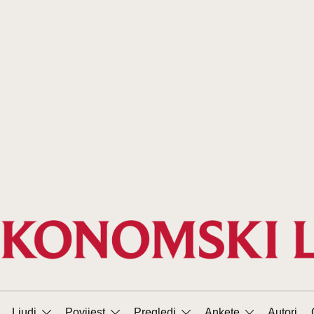
Ljudi
Povijest
Pregledi
Ankete
Autori