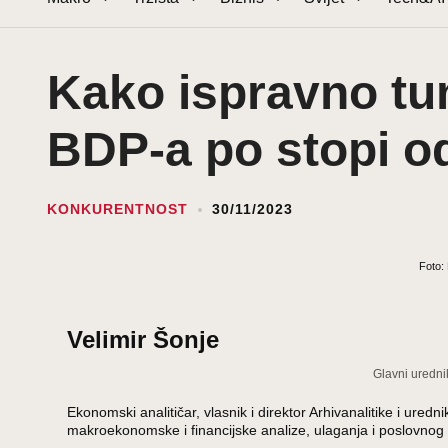
Kako ispravno tum
BDP-a po stopi o
KONKURENTNOST
30/11/2023
Foto:
Velimir Šonje
Glavni uredni
Ekonomski analitičar, vlasnik i direktor Arhivanalitike i ur
makroekonomske i financijske analize, ulaganja i poslovnog 