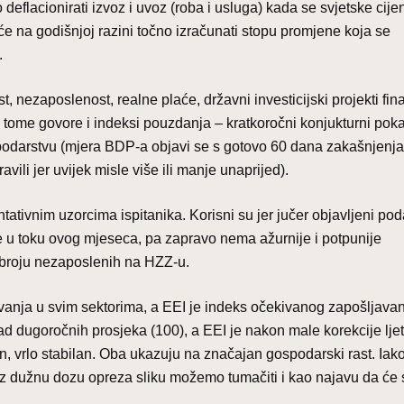
ko deflacionirati izvoz i uvoz (roba i usluga) kada se svjetske cije
uće na godišnjoj razini točno izračunati stopu promjene koja se
.
 nezaposlenost, realne plaće, državni investicijski projekti fin
og tome govore i indeksi pouzdanja – kratkoročni konjukturni poka
ospodarstvu (mjera BDP-a objavi se s gotovo 60 dana zakašnjenja 
vili jer uvijek misle više ili manje unaprijed).
tivnim uzorcima ispitanika. Korisni su jer jučer objavljeni pod
e u toku ovog mjeseca, pa zapravo nema ažurnije i potpunije
 broju nezaposlenih na HZZ-u.
ivanja u svim sektorima, a EEI je indeks očekivanog zapošljavan
ad dugoročnih prosjeka (100), a EEI je nakon male korekcije lje
an, vrlo stabilan. Oba ukazuju na značajan gospodarski rast. Iak
, uz dužnu dozu opreza sliku možemo tumačiti i kao najavu da će 