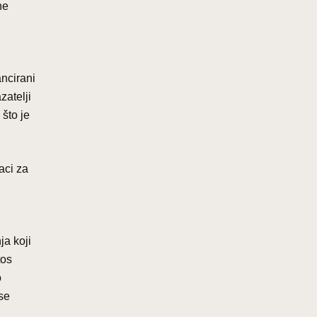
ne
ancirani
zatelji
što je
aci za
ja koji
tos
o
se