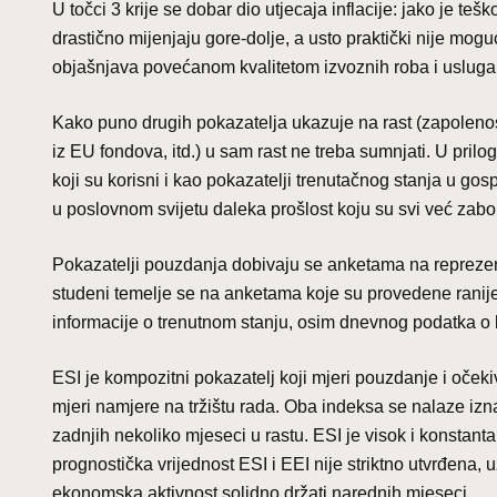
U točci 3 krije se dobar dio utjecaja inflacije: jako je teš
drastično mijenjaju gore-dolje, a usto praktički nije mog
objašnjava povećanom kvalitetom izvoznih roba i usluga
Kako puno drugih pokazatelja ukazuje na rast (zapolenost,
iz EU fondova, itd.) u sam rast ne treba sumnjati. U pril
koji su korisni i kao pokazatelji trenutačnog stanja u g
u poslovnom svijetu daleka prošlost koju su svi već zabora
Pokazatelji pouzdanja dobivaju se anketama na reprezenta
studeni temelje se na anketama koje su provedene ranij
informacije o trenutnom stanju, osim dnevnog podatka o
ESI je kompozitni pokazatelj koji mjeri pouzdanje i oček
mjeri namjere na tržištu rada. Oba indeksa se nalaze izn
zadnjih nekoliko mjeseci u rastu. ESI je visok i konstant
prognostička vrijednost ESI i EEI nije striktno utvrđena
ekonomska aktivnost solidno držati narednih mjeseci.