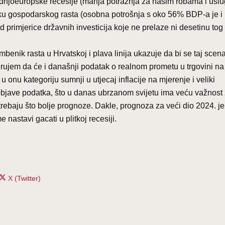
rednjoeuropske recesije (manja potražnja za našim robama i usl
ku gospodarskog rasta (osobna potrošnja s oko 56% BDP-a je i
 primjerice državnih investicija koje ne prelaze ni desetinu tog
mbenik rasta u Hrvatskoj i plava linija ukazuje da bi se taj scena
jerujem da će i današnji podatak o realnom prometu u trgovini n
 u onu kategoriju sumnji u utjecaj inflacije na mjerenje i veliki
bjave podatka, što u danas ubrzanom svijetu ima veću važnost
trebaju što bolje prognoze. Dakle, prognoza za veći dio 2024. je 
 nastavi gacati u plitkoj recesiji.
Share
X (Twitter)
on