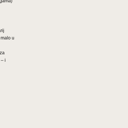
ugama)
rij
a malo u
 za
– i