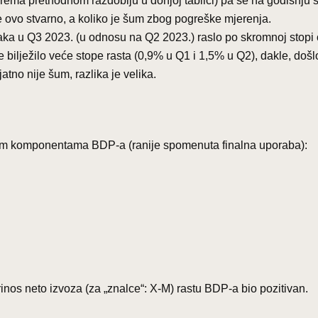
rema prethodnom razdoblju u donjoj tablici) pa se na godišnju 
 je ovo stvarno, a koliko je šum zbog pogreške mjerenja.
ka u Q3 2023. (u odnosu na Q2 2023.) raslo po skromnoj stopi
 bilježilo veće stope rasta (0,9% u Q1 i 1,5% u Q2), dakle, došl
tno nije šum, razlika je velika.
inim komponentama BDP-a (ranije spomenuta finalna uporaba):
prinos neto izvoza (za „znalce“: X-M) rastu BDP-a bio pozitivan.