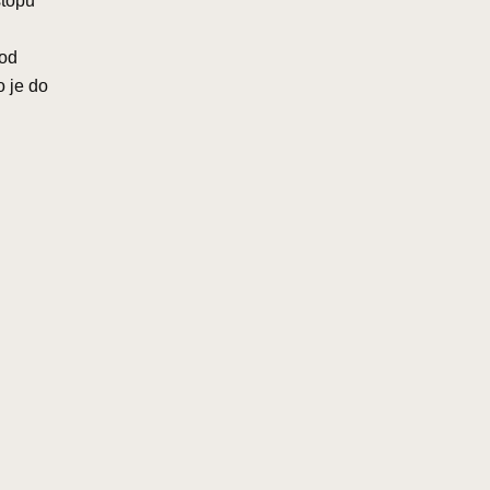
stopu
 od
o je do