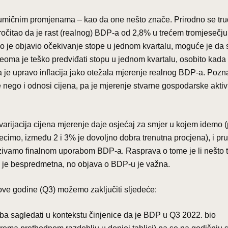
sumičnim promjenama – kao da one nešto znače. Prirodno se tr
očitao da je rast (realnog) BDP-a od 2,8% u trećem tromjesečju
ko je objavio očekivanje stope u jednom kvartalu, moguće je da s
veoma je teško predviđati stopu u jednom kvartalu, osobito kada 
ma je upravo inflacija jako otežala mjerenje realnog BDP-a. Pozn
ne nego i odnosi cijena, pa je mjerenje stvarne gospodarske aktiv
varijacija cijena mjerenje daje osjećaj za smjer u kojem idemo (p
(recimo, između 2 i 3% je dovoljno dobra trenutna procjena), i pr
zivamo finalnom uporabom BDP-a. Rasprava o tome je li nešto 
no je bespredmetna, no objava o BDP-u je važna.
ove godine (Q3) možemo zaključiti sljedeće:
a sagledati u kontekstu činjenice da je BDP u Q3 2022. bio