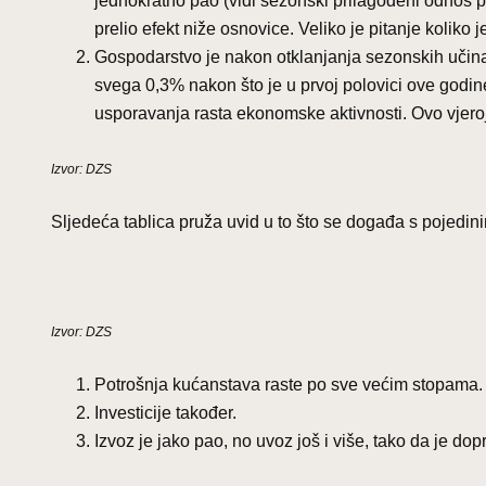
jednokratno pao (vidi sezonski prilagođeni odnos p
prelio efekt niže osnovice. Veliko je pitanje koliko
Gospodarstvo je nakon otklanjanja sezonskih učina
svega 0,3% nakon što je u prvoj polovici ove godine
usporavanja rasta ekonomske aktivnosti. Ovo vjeroja
Izvor: DZS
Sljedeća tablica pruža uvid u to što se događa s pojed
Izvor: DZS
Potrošnja kućanstava raste po sve većim stopama.
Investicije također.
Izvoz je jako pao, no uvoz još i više, tako da je do