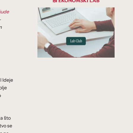
jude
–
m
l Ideje
olje
o
a što
tvo se