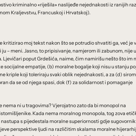
ostivo kriminalno «riješila» naslijeđe nejednakosti iz ranijih ra
jenom Kraljevstvu, Francuskoj i Hrvatskoj).
 kritizirao moj tekst nakon što se potrudio shvatiti ga, već je 
 ju – meni. Jasno, to pripisivanje, namjerom ili zabunom, nije 
ka. Ljevičari poput Grdešića, naime, čim namirišu nešto što im
e socijalne empatije, (b) moralne bogalje koji nisu u stanju po
e kriple koji toleriraju svaki oblik nejednakosti, a za (d) siro
ran da se od njega spasi, dok (f) za solidarnost i pomaganje
je nema ni u tragovima? Vjerojatno zato da bi monopol na
e istomišljenike. Kada nema moralnog monopola, tog zova etič
 nastupa s pijedestala moralne superiornosti gdje sugovornik 
jeve perspektive ljudi na različitim skalama moralne hijerarhije