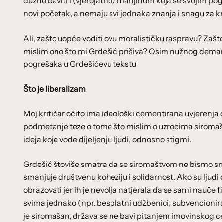
dužno baviti i (vjerojatno) manjinom koja se svojim po
novi početak, a nemaju svi jednaka znanja i snagu za k
Ali, zašto uopće voditi ovu moralističku raspravu? Zašto 
mislim ono što mi Grdešić prišiva? Osim nužnog demant
pogrešaka u Grdešićevu tekstu
Što je liberalizam
Moj kritičar očito ima ideološki cementirana uvjerenja 
podmetanje teze o tome što mislim o uzrocima siroma
ideja koje vode dijeljenju ljudi, odnosno stigmi.
Grdešić štoviše smatra da se siromaštvom ne bismo smjel
smanjuje društvenu koheziju i solidarnost. Ako su ljudi d
obrazovati jer ih je nevolja natjerala da se sami nauče f
svima jednako (npr. besplatni udžbenici, subvencionira
je siromašan, država se ne bavi pitanjem imovinskog ce