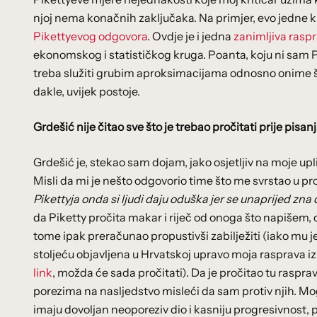
njoj nema konačnih zaključaka. Na primjer, evo jedne kri
Pikettyevog odgovora
. Ovdje je i jedna
zanimljiva raspra
ekonomskog i statističkog kruga. Poanta, koju ni sam Pi
treba služiti grubim aproksimacijama odnosno onime 
dakle, uvijek postoje.
Grdešić nije čitao sve što je trebao pročitati prije pisanj
Grdešić je, stekao sam dojam, jako osjetljiv na moje up
Misli da mi je nešto odgovorio time što me svrstao u pro
Pikettyja onda si ljudi daju oduška jer se unaprijed zna
da Piketty pročita makar i riječ od onoga što napišem, o
tome ipak preračunao propustivši zabilježiti (iako mu je
stoljeću objavljena u Hrvatskoj upravo moja rasprava i
link
, možda će sada pročitati). Da je pročitao tu rasprav
porezima na nasljedstvo misleći da sam protiv njih. Mog
imaju dovoljan neoporeziv dio i kasniju progresivnost, p