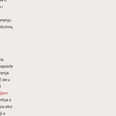
 i
erenju
blicima,
va.
 napada
vanja
ć se u
I
ljam
ettya s
eza ako
i u