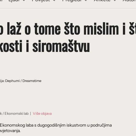
 laž o tome što mislim i š
osti i siromaštvu
cija: Dephumi / Dreamstime
ik
/
Ekonomski lab
|
Više objava
dnik Ekonomskog laba s dugogodišnjim iskustvom u područjima
vjetovanja.