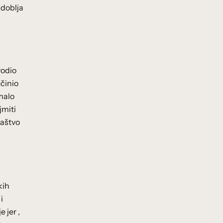
zdoblja
vodio
učinio
 malo
jmiti
maštvo
kih
i
 jer ,