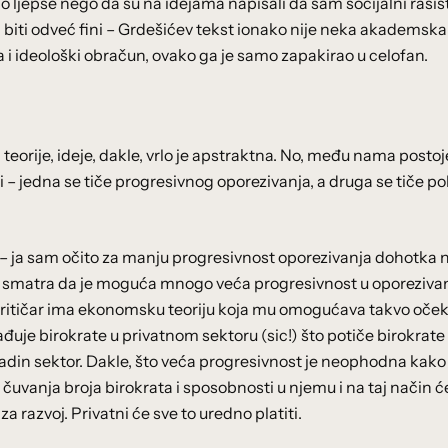
lo ljepše nego da su na idejama napisali da sam socijalni rasist
li biti odveć fini – Grdešićev tekst ionako nije neka akademska
i ideološki obračun, ovako ga je samo zapakirao u celofan.
eorije, ideje, dakle, vrlo je apstraktna. No, među nama postoj
i – jedna se tiče progresivnog oporezivanja, a druga se tiče pol
to – ja sam očito za manju progresivnost oporezivanja dohotka
dešić smatra da je moguća mnogo veća progresivnost u oporeziva
kritičar ima ekonomsku teoriju koja mu omogućava takvo oček
uje birokrate u privatnom sektoru (sic!) što potiče birokrate 
vladin sektor. Dakle, što veća progresivnost je neophodna kako 
uvanja broja birokrata i sposobnosti u njemu i na taj način će
za razvoj. Privatni će sve to uredno platiti.