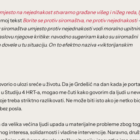
jesto na nejednakost stvaramo građane višeg i nižeg reda, l
 moj tekst
Borite se protiv siromaštva, ne protiv nejednakosti
v siromaštva umjesto protiv nejednakosti vodi moralno upitni
naslovu njegove kritike: navodno sugeriram kako su siromašni
h dovele u tu situaciju. On to efektno naziva «viktorijanskim
ovorio o ulozi sreće u životu. Da je Grdešić na dan kada je porta
u Studiju 4 HRT-a, mogao me čuti kako govorim da ljudi u nev
je treba striktno razlikovati. Ne može biti isto ako je netko bi
bez posla.
 da velika većina ljudi upada u materijalne probleme zbog tog
g interesa, solidarnosti i vladine intervencije. Naravno, druš