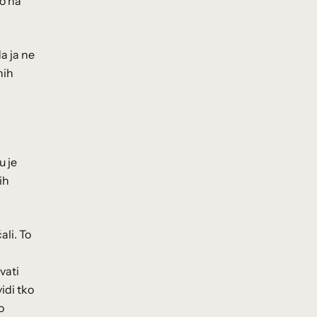
vo na
a ja ne
nih
u je
ih
ali. To
vati
idi tko
o