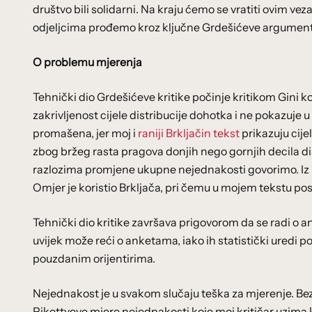
društvo bili solidarni. Na kraju ćemo se vratiti ovim ve
odjeljcima prođemo kroz ključne Grdešićeve argument
O problemu mjerenja
Tehnički dio Grdešićeve kritike počinje kritikom Gini ko
zakrivljenost cijele distribucije dohotka i ne pokazuje u
promašena, jer moj i
raniji Brkljačin tekst
prikazuju cije
zbog bržeg rasta pragova donjih nego gornjih decila dis
razlozima promjene ukupne nejednakosti govorimo. Iz is
Omjer je koristio Brkljača, pri čemu u mojem tekstu posto
Tehnički dio kritike završava prigovorom da se radi o 
uvijek može reći o anketama, iako ih statistički uredi 
pouzdanim orijentirima.
Nejednakost je u svakom slučaju teška za mjerenje. Bez 
Pikettyeve mjere nejednakosti koje moj kritičar uzima k