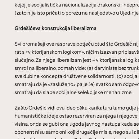
kojoj je socijalistička nacionalizacija drakonski i neopr
(zato nije isto pričati o porezu na nasljedstvo u Ujedin
Grdešićeva konstrukcija liberalizma
Svi promašaji ove rasprave potječu otud što Grdešić nije
rat s «viktorijanskom logikom», ničim izazvan pripisavši
slučajno. Za njega liberalizam jest – viktorijanska logi
smrdi na liberalno, odmah vide: (a) darviniste bez trunk
sve dubine koncepta društvene solidarnosti, (c) socijaln
smatraju da je «zasluženo» pa je (e) svatko sam odgovo
smatraju da slabe socijalne selekcijske mehanizme.
Zašto Grdešić vidi ovu ideološku karikaturu tamo gdje 
humanističke ideje ostao rezerviran za njega i njegov
visina, onda se gubi ona ugoda javnog nastupa kada se
oponent nisu samo oni koji drugačije misle, nego su iz li