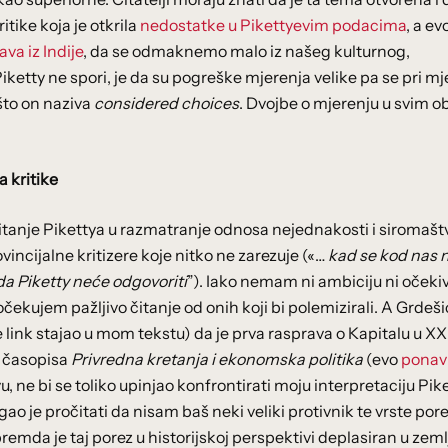
tike koja je otkrila
nedostatke u Pikettyevim podacima
, a evo
va iz Indije
, da se odmaknemo malo iz našeg kulturnog,
ketty ne spori, je da su pogreške mjerenja velike pa se pri mj
što on naziva
considered choices
. Dvojbe o mjerenju u svim o
a kritike
litanje Pikettya u razmatranje odnosa nejednakosti i siromašt
vincijalne kritizere koje nitko ne zarezuje («…
kad se kod nas
 da Piketty neće odgovoriti
”). Iako nemam ni ambiciju ni očeki
čekujem pažljivo čitanje od onih koji bi polemizirali. A Grdeši
 link stajao u mom tekstu) da je prva rasprava o Kapitalu u XX
z časopisa
Privredna kretanja i ekonomska politika
(evo
ponav
u, ne bi se toliko upinjao konfrontirati moju interpretaciju Pik
ao je pročitati da nisam baš neki veliki protivnik te vrste por
remda je taj porez u historijskoj perspektivi deplasiran u zemlj