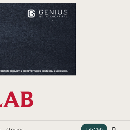
i
O nama
Lab Club