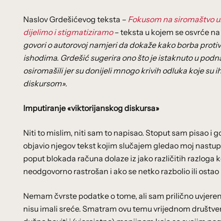
Naslov Grdešićevog teksta –
Fokusom na siromaštvo um
dijelimo i stigmatiziramo
– teksta u kojem se osvrće na
govori o autorovoj namjeri da dokaže kako borba proti
ishodima. Grdešić sugerira ono što je istaknuto u pod
osiromašili jer su donijeli mnogo krivih odluka koje su i
diskursom».
Imputiranje «viktorijanskog diskursa»
Niti to mislim, niti sam to napisao. Stoput sam pisao i g
objavio njegov tekst kojim slučajem gledao moj nastup 
poput blokada računa dolaze iz jako različitih razloga ko
neodgovorno rastrošan i ako se netko razbolio ili ostao 
Nemam čvrste podatke o tome, ali sam prilično uvjeren
nisu imali sreće. Smatram ovu temu vrijednom društveno