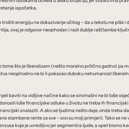
grešnim odlukama dovela u tešku situaciju, jer svatko ima pra
retanje ispočetka.
trošiti energiju na dokazivanje očitog – da u tekstu ne piše i d
ija, ovaj je odgovor neophodan i radi dublje raščlambe ključ
o tome što je liberalizam (nešto moralno prilično gadno) pa m
štva neophodno ne bi li pokazao duboku nehumanost liberaln
i baviti na vidljive načine kako se siromašni ne bi loše osjeć
onosili loše financijske odluke u životu ne treba ih financijski
inancijski snalaziti. A ako se ljudima nešto daje, onda treba da
ne stambene rente za sve – ovo su moji primjeri). Tako se ne v
nzusa koje je uvredljivo jer segmentira ljude, a opet bismo ka