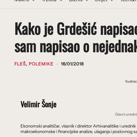
Kako je Grdešić napisao
sam napisao o nejednak
FLEŠ
,
POLEMIKE
16/01/2018
Ilustra
Velimir Šonje
Glavni uredn
Ekonomski analitičar, vlasnik i direktor Arhivanalitike i ure
makroekonomske i financijske analize, ulaganja i poslovnog sa