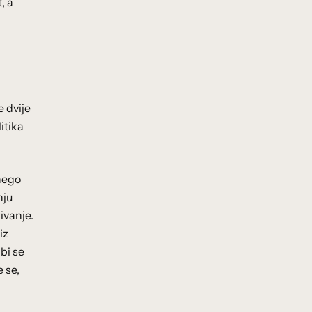
, a
e dvije
itika
 nego
nju
ivanje.
iz
bi se
 se,