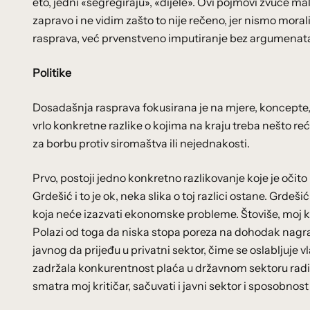
eto, jedni «segregiraju», «dijele». Ovi pojmovi zvuče ma
zapravo i ne vidim zašto to nije rečeno, jer nismo mora
rasprava, već prvenstveno imputiranje bez argumenata 
Politike
Dosadašnja rasprava fokusirana je na mjere, koncepte, t
vrlo konkretne razlike o kojima na kraju treba nešto reć
za borbu protiv siromaštva ili nejednakosti.
Prvo, postoji jedno konkretno razlikovanje koje je oči
Grdešić i to je ok, neka slika o toj razlici ostane. Gr
koja neće izazvati ekonomske probleme. Štoviše, moj 
Polazi od toga da niska stopa poreza na dohodak nagrađ
javnog da prijeđu u privatni sektor, čime se oslabljuje 
zadržala konkurentnost plaća u državnom sektoru radi č
smatra moj kritičar, sačuvati i javni sektor i sposobnost 