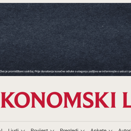
I
Ljudi
Povijest
Pregledi
Ankete
Autor