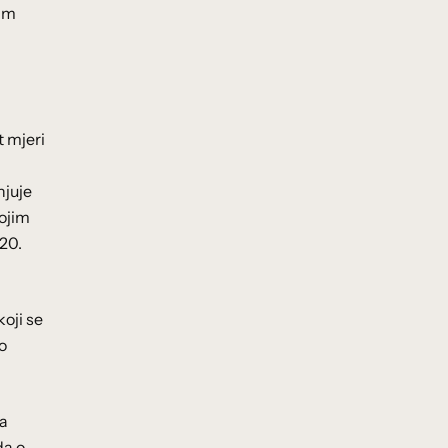
nim
t mjeri
njuje
kojim
/20.
oji se
o
na
da o