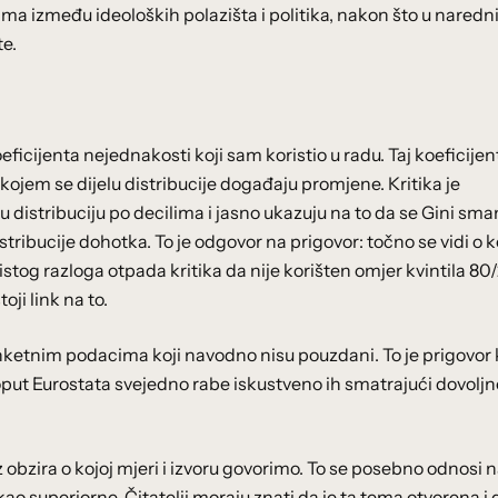
zama između ideoloških polazišta i politika, nakon što u nared
e.
eficijenta nejednakosti koji sam koristio u radu. Taj koeficijen
 kojem se dijelu distribucije događaju promjene. Kritika je
lu distribuciju po decilima i jasno ukazuju na to da se Gini sma
tribucije dohotka. To je odgovor na prigovor: točno se vidi o 
tog razloga otpada kritika da nije korišten omjer kvintila 80
ji link na to.
anketnim podacima koji navodno nisu pouzdani. To je prigovor k
poput Eurostata svejedno rabe iskustveno ih smatrajući dovoljn
obzira o kojoj mjeri i izvoru govorimo. To se posebno odnosi 
ao superiorne. Čitatelji moraju znati da je ta tema otvorena i 