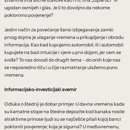
ugodan osmijeh i glas. Je li to dovoljno da nekome
poklonimo povjerenje?
Jedini način za povećanje šansi izbjegavanja zamki
prvog dojma je ulaganje vremena u prikupljanje i obradu
informacija. Kao kad kupujemo automobil; ili i automobil
kupujete na bazi intuicije i vjere u prvi dojam, jer vam se
sviđa? To nas dovodi do drugih tema – do onih koje nas
se neposredno tiču i u čije razmatranje ulažemo puno
vremena.
Informacijsko-investicijski svemir
Odluka o štednji je dobar primjer. U davna vremena kada
su kamatne stope na štedne depozite kod banaka nosile
atraktivne prinose ljudi su se najčešće pitali kojoj banci
pokloniti povjerenje; koja je sigurna? U međuvremenu,