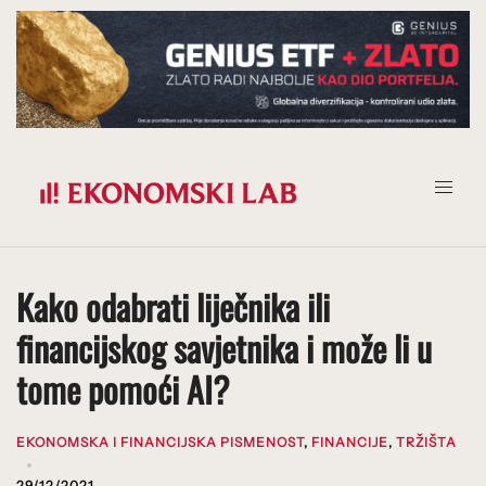
Prijeđi
na
sadržaj
Kako odabrati liječnika ili
financijskog savjetnika i može li u
tome pomoći AI?
EKONOMSKA I FINANCIJSKA PISMENOST
,
FINANCIJE
,
TRŽIŠTA
29/12/2021