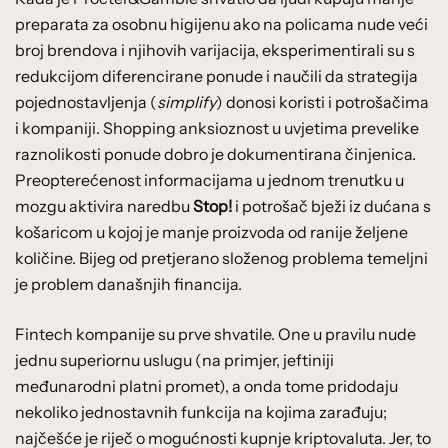
preparata za osobnu higijenu ako na policama nude veći
broj brendova i njihovih varijacija, eksperimentirali su s
redukcijom diferencirane ponude i naučili da strategija
pojednostavljenja (
simplify
) donosi koristi i potrošačima
i kompaniji. Shopping anksioznost u uvjetima prevelike
raznolikosti ponude dobro je dokumentirana činjenica.
Preopterećenost informacijama u jednom trenutku u
mozgu aktivira naredbu
Stop!
i potrošač bježi iz dućana s
košaricom u kojoj je manje proizvoda od ranije željene
količine. Bijeg od pretjerano složenog problema temeljni
je problem današnjih financija.
Fintech kompanije su prve shvatile. One u pravilu nude
jednu superiornu uslugu (na primjer, jeftiniji
međunarodni platni promet), a onda tome pridodaju
nekoliko jednostavnih funkcija na kojima zarađuju;
najčešće je riječ o mogućnosti kupnje kriptovaluta. Jer, to