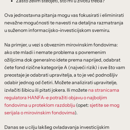
Zašto želim štedjeti, što mi u životu treba?
Ova jednostavna pitanja mogu vas fokusirati i eliminirati
nevažne mogućnosti te navesti na detaljna razmatranja
u suženom informacijsko-investicijskom svemiru.
Na primjer, u vezi s obveznim mirovinskim fondovima:
ako ste mladi i nemate problema s povremenim
ožiljcima dok generalno idete prema naprijed, odabrat
ćete fond rizične kategorije A (najveći rizik) i sve što vam
preostaje je odabrati upravitelja, a to je već podnošljiv
odabir jednog od četiri. Možete analizirati upravitelje,
izvlačiti šibicu ili pitati jokera. Ili možete
na stranicama
regulatora HANFA-e potražiti objavu o najboljim
fondovima u proteklom razdoblju
(opet:
sjetite se mog
serijala o mirovinskim fondovima
).
Danas se u cilju lakšeg ovladavanja investicijskim