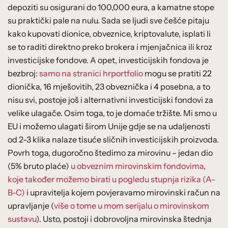
depoziti su osigurani do 100,000 eura, a kamatne stope
su praktički pale na nulu. Sada se ljudi sve češće pitaju
kako kupovati dionice, obveznice, kriptovalute, isplati li
se to raditi direktno preko brokera i mjenjačnica ili kroz
investicijske fondove. A opet, investicijskih fondova je
bezbroj:
samo na stranici hrportfolio
mogu se pratiti 22
dionička, 16 mješovitih, 23 obveznička i 4 posebna, a to
nisu svi, postoje još i alternativni investicijski fondovi za
velike ulagače. Osim toga, to je domaće tržište. Mi smo u
EU i možemo ulagati širom Unije gdje se na udaljenosti
od 2-3 klika nalaze tisuće sličnih investicijskih proizvoda.
Povrh toga, dugoročno štedimo za mirovinu – jedan dio
(5% bruto plaće)
u obveznim mirovinskim fondovima,
koje također možemo birati u pogledu stupnja rizika (A-
B-C)
i upravitelja kojem povjeravamo mirovinski račun na
upravljanje (
više o tome u mom serijalu o mirovinskom
sustavu
). Usto, postoji i dobrovoljna mirovinska štednja