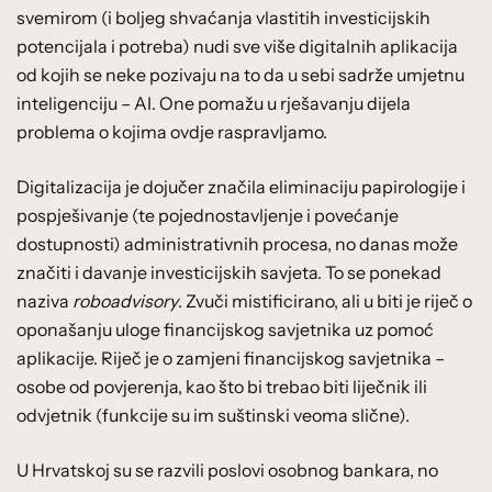
svemirom (i boljeg shvaćanja vlastitih investicijskih
potencijala i potreba) nudi sve više digitalnih aplikacija
od kojih se neke pozivaju na to da u sebi sadrže umjetnu
inteligenciju – AI. One pomažu u rješavanju dijela
problema o kojima ovdje raspravljamo.
Digitalizacija je dojučer značila eliminaciju papirologije i
pospješivanje (te pojednostavljenje i povećanje
dostupnosti) administrativnih procesa, no danas može
značiti i davanje investicijskih savjeta. To se ponekad
naziva
roboadvisory
. Zvuči mistificirano, ali u biti je riječ o
oponašanju uloge financijskog savjetnika uz pomoć
aplikacije. Riječ je o zamjeni financijskog savjetnika –
osobe od povjerenja, kao što bi trebao biti liječnik ili
odvjetnik (funkcije su im suštinski veoma slične).
U Hrvatskoj su se razvili poslovi osobnog bankara, no