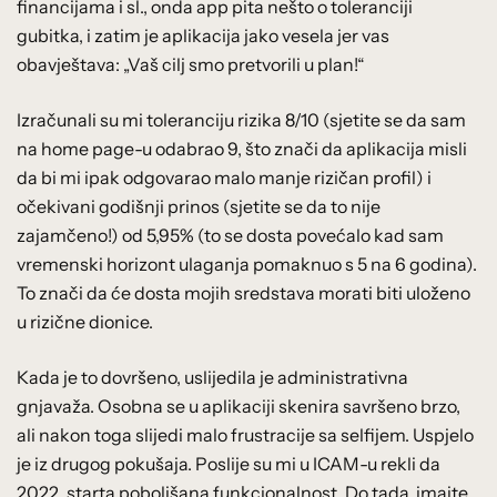
financijama i sl., onda app pita nešto o toleranciji
gubitka, i zatim je aplikacija jako vesela jer vas
obavještava: „Vaš cilj smo pretvorili u plan!“
Izračunali su mi toleranciju rizika 8/10 (sjetite se da sam
na home page-u odabrao 9, što znači da aplikacija misli
da bi mi ipak odgovarao malo manje rizičan profil) i
očekivani godišnji prinos (sjetite se da to nije
zajamčeno!) od 5,95% (to se dosta povećalo kad sam
vremenski horizont ulaganja pomaknuo s 5 na 6 godina).
To znači da će dosta mojih sredstava morati biti uloženo
u rizične dionice.
Kada je to dovršeno, uslijedila je administrativna
gnjavaža. Osobna se u aplikaciji skenira savršeno brzo,
ali nakon toga slijedi malo frustracije sa selfijem. Uspjelo
je iz drugog pokušaja. Poslije su mi u ICAM-u rekli da
2022. starta poboljšana funkcionalnost. Do tada, imajte