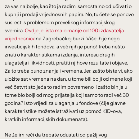
za vas najbolje, kao što ja radim, samostalno odlučivati o
kupnji i prodaji vrijednosnih papira. No, tu ćete se ponovo
susresti s problemom prevelikog informacijskog
svemira.
Ovdje je lista malo manje od 100 izdavatelja
vrijednosnica
na Zagrebačkoj burzi. Više ih je nego
investicijskih fondova, a već njih je puno! Treba nešto
znati o karakteristikama izdanja, interesu drugih
ulagatelja i likvidnosti, pratiti njihove rezultate i objave.
Za to treba puno znanja i vremena. Jer, zašto biste vi, ako
uložite sat vremena na dan, u tome bili bolji od mene koji
već četvrt stoljeća to radim povremeno, i zašto bih ja u
tome bio bolji od mog prijatelja koji samo to radi već 30
godina? Isto vrijedi za ulaganja u fondove (čije glavne
karakteristike možete istraživati uz pomoć KID-ova,
kratkih informacijskih dokumenata).
Ne želim reći da trebate odustati od pažljivog