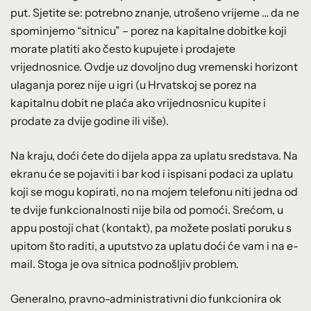
put. Sjetite se: potrebno znanje, utrošeno vrijeme … da ne
spominjemo “sitnicu” – porez na kapitalne dobitke koji
morate platiti ako često kupujete i prodajete
vrijednosnice. Ovdje uz dovoljno dug vremenski horizont
ulaganja porez nije u igri (u Hrvatskoj se porez na
kapitalnu dobit ne plaća ako vrijednosnicu kupite i
prodate za dvije godine ili više).
Na kraju, doći ćete do dijela appa za uplatu sredstava. Na
ekranu će se pojaviti i bar kod i ispisani podaci za uplatu
koji se mogu kopirati, no na mojem telefonu niti jedna od
te dvije funkcionalnosti nije bila od pomoći. Srećom, u
appu postoji chat (kontakt), pa možete poslati poruku s
upitom što raditi, a uputstvo za uplatu doći će vam i na e-
mail. Stoga je ova sitnica podnošljiv problem.
Generalno, pravno-administrativni dio funkcionira ok