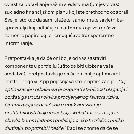
ovlast za upravljanje vašim sredstvima (umjesto vas)
sukladno financijskom planu koji ste prethodno odabrali.
Sve je isto kao da sami ulažete, samo imate savjetnika-
upravitelja koji odlučuje i platformu koja vas rješava
zamorne papirologije i omogućava transparentno
informiranje.
Pretpostavka je da će oni bolje od vas sastaviti
komponente u portfelju (u što će biti uložena vaša
sredstva) i pretpostavka je da će oni bolje optimizirati
portfelj nego vi. App pojašnjava što je optimizacija:
„Cilj
optimizacije i rebalansa je osigurati stabilnost ulaganja i
održati ga unutar okvira procijenjenog faktora rizika.
Optimizacija vodi računa i o maksimiziranju
profitabilnosti tvoje investicije. Rebalans portfelja se
obavlja barem jednom godišnje, a ako to tržišne prilike
diktiraju, po potrebi i češće.“
Radi se o tome da će se