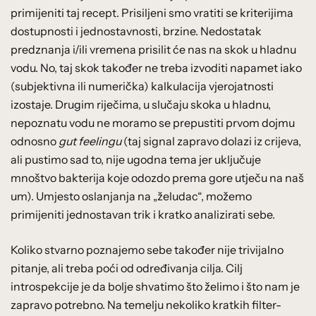
primijeniti taj recept. Prisiljeni smo vratiti se kriterijima
dostupnosti i jednostavnosti, brzine. Nedostatak
predznanja i/ili vremena prisilit će nas na skok u hladnu
vodu. No, taj skok također ne treba izvoditi napamet iako
(subjektivna ili numerička) kalkulacija vjerojatnosti
izostaje. Drugim riječima, u slučaju skoka u hladnu,
nepoznatu vodu ne moramo se prepustiti prvom dojmu
odnosno
gut feelingu
(taj signal zapravo dolazi iz crijeva,
ali pustimo sad to, nije ugodna tema jer uključuje
mnoštvo bakterija koje odozdo prema gore utječu na naš
um). Umjesto oslanjanja na „želudac“, možemo
primijeniti jednostavan trik i kratko analizirati sebe.
Koliko stvarno poznajemo sebe također nije trivijalno
pitanje, ali treba poći od određivanja cilja. Cilj
introspekcije je da bolje shvatimo što želimo i što nam je
zapravo potrebno. Na temelju nekoliko kratkih filter-