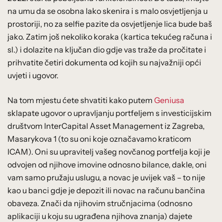
na umu da se osobna lako skenira i s malo osvjetljenja u
prostoriji, no za selfie pazite da osvjetljenje lica bude baš
jako. Zatim još nekoliko koraka (kartica tekućeg računa i
sl.) i dolazite na ključan dio gdje vas traže da pročitate i
prihvatite četiri dokumenta od kojih su najvažniji opći
uvjeti i ugovor.
Na tom mjestu ćete shvatiti kako putem
Geniusa
sklapate ugovor o upravljanju portfeljem s investicijskim
društvom InterCapital Asset Management iz Zagreba,
Masarykova 1 (to su oni koje označavamo kraticom
ICAM). Oni su upravitelj vašeg novčanog portfelja koji je
odvojen od njihove imovine odnosno bilance, dakle, oni
vam samo pružaju uslugu, a novac je uvijek vaš – to nije
kao u banci gdje je depozit ili novac na računu bančina
obaveza. Znači da njihovim stručnjacima (odnosno
aplikaciji u koju su ugrađena njihova znanja) dajete