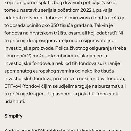
koja se sigurno isplati zbog državnih poticaja (više o
tome u nastavku serijala početkom 2022.), pa valja
odabrati i otvoreni dobrovoljni mirovinski fond, kao što je
to dosada učinilo oko 350 tisuća građana. Takvih je
fondova na hrvatskom tržištu osam, ali koji odabrati? Ni
tu priči nije kraj: osiguravatelji nude osiguravateljno-
investicijske proizvode. Polica životnog osiguranja (treba
li mi uopće?) može se kombinirati s ulaganjem u
investicijske fondove, a neki od tih fondova su iz ranije
spomenutog europskog svemira od nekoliko tisuća
investicijskih fondova, pri čemu su neki fondovi fondova,
ETF-ovi (fondovi čijim se udjelima trguje na burzama), a i
tu priči nije kraj jer … Uglavnom, za poludit’. Treba stati,
udahnuti.
Simplify
Kada je Procter&Gamble shvatio da ljudi kupuju manje