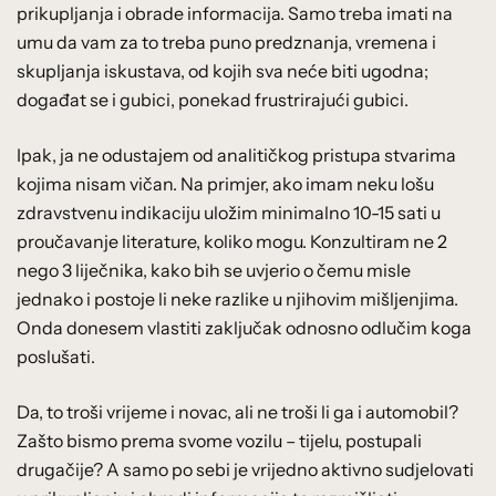
prikupljanja i obrade informacija. Samo treba imati na
umu da vam za to treba puno predznanja, vremena i
skupljanja iskustava, od kojih sva neće biti ugodna;
događat se i gubici, ponekad frustrirajući gubici.
Ipak, ja ne odustajem od analitičkog pristupa stvarima
kojima nisam vičan. Na primjer, ako imam neku lošu
zdravstvenu indikaciju uložim minimalno 10-15 sati u
proučavanje literature, koliko mogu. Konzultiram ne 2
nego 3 liječnika, kako bih se uvjerio o čemu misle
jednako i postoje li neke razlike u njihovim mišljenjima.
Onda donesem vlastiti zaključak odnosno odlučim koga
poslušati.
Da, to troši vrijeme i novac, ali ne troši li ga i automobil?
Zašto bismo prema svome vozilu – tijelu, postupali
drugačije? A samo po sebi je vrijedno aktivno sudjelovati