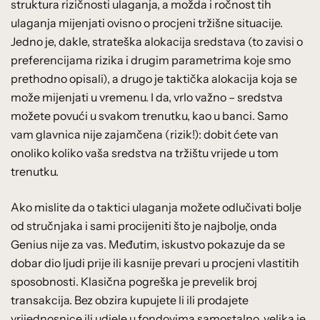
struktura rizičnosti ulaganja, a možda i ročnost tih
ulaganja mijenjati ovisno o procjeni tržišne situacije.
Jedno je, dakle, strateška alokacija sredstava (to zavisi o
preferencijama rizika i drugim parametrima koje smo
prethodno opisali), a drugo je taktička alokacija koja se
može mijenjati u vremenu. I da, vrlo važno – sredstva
možete povući u svakom trenutku, kao u banci. Samo
vam glavnica nije zajamčena (rizik!): dobit ćete van
onoliko koliko vaša sredstva na tržištu vrijede u tom
trenutku.
Ako mislite da o taktici ulaganja možete odlučivati bolje
od stručnjaka i sami procijeniti što je najbolje, onda
Genius nije za vas. Međutim, iskustvo pokazuje da se
dobar dio ljudi prije ili kasnije prevari u procjeni vlastitih
sposobnosti. Klasična pogreška je prevelik broj
transakcija. Bez obzira kupujete li ili prodajete
vrijednosnice ili udjele u fondovima samostalno, velika je