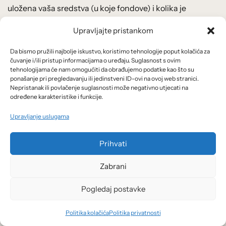
uložena vaša sredstva (u koje fondove) i kolika je
trenutna tržišna vrijednost ulaganja. Možete mijenjati
Upravljajte pristankom
svoj plan, a putem kontakta možete se dodatno
interesirati prije bilo kakvih promjena ili povlačenja
Da bismo pružili najbolje iskustvo, koristimo tehnologije poput kolačića za
sredstava kako biste bili sigurni da vam pri čitanju
čuvanje i/ili pristup informacijama o uređaju. Suglasnost s ovim
tehnologijama će nam omogućiti da obrađujemo podatke kao što su
ugovora nije nešto promaknulo, kako vas ne bi iznenadila
ponašanje pri pregledavanju ili jedinstveni ID-ovi na ovoj web stranici.
neka naknada. Uvijek budite spremni i mijenjati svoje
Nepristanak ili povlačenje suglasnosti može negativno utjecati na
određene karakteristike i funkcije.
odabire, jer nikada nismo 100% sigurni. No, ne mijenjajte
ih prečesto, ako niste razumno sigurni (sjetite se
Upravljanje uslugama
problema troškova i utroška vremena koji smo ranije
objasnili).
Prihvati
Pouke
Zabrani
Pogledaj postavke
Digitalne aplikacije, robo-savjetnici, financijska umjetna
inteligencija (ovaj naziv je ipak malo pretenciozan) –
Politika kolačića
Politika privatnosti
kako god to nazvali, poanta je da app – financijski