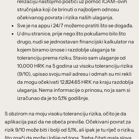
relizaciju nastojimo postići uz pomoć ICAM-ovih
stručnjaka koji će brinuti o najboljem odnosu
očekivanog povrata i rizika naših ulaganja.
Sve je na appu i 24/7 možemo pratiti što se događa.
U dnu stranice, prije nego što pokušamo bilo što
drugo, nudi se jednostavan financijski kalkulator na
kojem biramo iznose i razdoblje ulaganja te
toleranciju prema riziku. Stavio sam ulaganje od
10,000 HRK na 5 godina uz visoku toleranciju rizika
(9/10), upisao svoju mail adresu i odmah su mi rekli
da mogu očekivati 12,824.65 HRK na kraju razdoblja
ulaganja. Nema informacije o prinosu, no ja sam si
izračunao da je to 5,1% godišnje.
S obzirom na moju visoku toleranciju rizika, očito je da
aplikacija pazi da ne obeća previše. Očekivani povrat za
rizik 9/10 može biti i bolji od 5,1%, ali ipak je tu riječ o riziku,
što znači da može i lošije od toga. Treba čitati mala slova