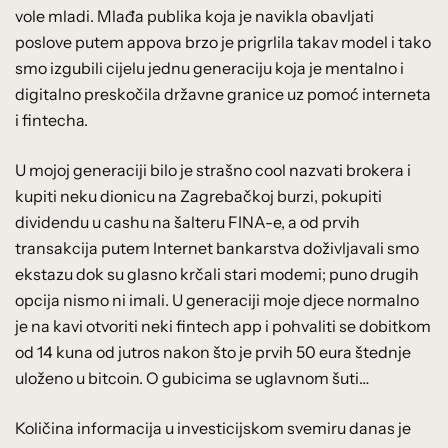
vole mladi. Mlađa publika koja je navikla obavljati
poslove putem appova brzo je prigrlila takav model i tako
smo izgubili cijelu jednu generaciju koja je mentalno i
digitalno preskočila državne granice uz pomoć interneta
i fintecha.
U mojoj generaciji bilo je strašno cool nazvati brokera i
kupiti neku dionicu na Zagrebačkoj burzi, pokupiti
dividendu u cashu na šalteru FINA-e, a od prvih
transakcija putem Internet bankarstva doživljavali smo
ekstazu dok su glasno krčali stari modemi; puno drugih
opcija nismo ni imali. U generaciji moje djece normalno
je na kavi otvoriti neki fintech app i pohvaliti se dobitkom
od 14 kuna od jutros nakon što je prvih 50 eura štednje
uloženo u bitcoin. O gubicima se uglavnom šuti…
Količina informacija u investicijskom svemiru danas je