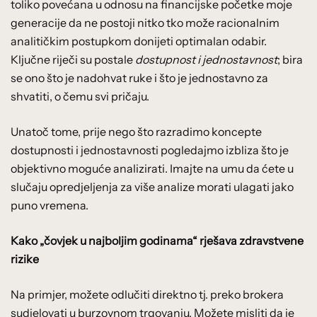
toliko povećana u odnosu na financijske početke moje
generacije da ne postoji nitko tko može racionalnim
analitičkim postupkom donijeti optimalan odabir.
Ključne riječi su postale
dostupnost i jednostavnost
; bira
se ono što je nadohvat ruke i što je jednostavno za
shvatiti, o čemu svi pričaju.
Unatoč tome, prije nego što razradimo koncepte
dostupnosti i jednostavnosti pogledajmo izbliza što je
objektivno moguće analizirati. Imajte na umu da ćete u
slučaju opredjeljenja za više analize morati ulagati jako
puno vremena.
Kako „čovjek u najboljim godinama“ rješava zdravstvene
rizike
Na primjer, možete odlučiti direktno tj. preko brokera
sudjelovati u burzovnom trgovanju. Možete misliti da je