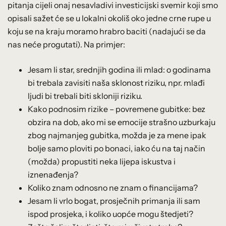
pitanja cijeli onaj nesavladivi investicijski svemir koji smo
opisali sažet će se u lokalni okoliš oko jedne crne rupe u
koju se na kraju moramo hrabro baciti (nadajući se da
nas neće progutati). Na primjer:
Jesam li star, srednjih godina ili mlad: o godinama
bi trebala zavisiti naša sklonost riziku, npr. mlađi
ljudi bi trebali biti skloniji riziku.
Kako podnosim rizike – povremene gubitke: bez
obzira na dob, ako mi se emocije strašno uzburkaju
zbog najmanjeg gubitka, možda je za mene ipak
bolje samo ploviti po bonaci, iako ću na taj način
(možda) propustiti neka lijepa iskustva i
iznenađenja?
Koliko znam odnosno ne znam o financijama?
Jesam li vrlo bogat, prosječnih primanja ili sam
ispod prosjeka, i koliko uopće mogu štedjeti?