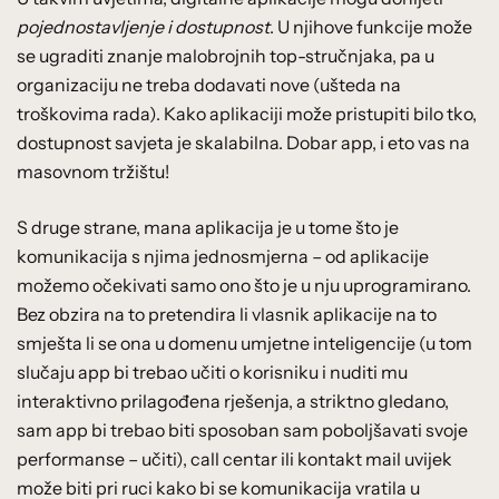
pojednostavljenje i dostupnost
. U njihove funkcije može
se ugraditi znanje malobrojnih top-stručnjaka, pa u
organizaciju ne treba dodavati nove (ušteda na
troškovima rada). Kako aplikaciji može pristupiti bilo tko,
dostupnost savjeta je skalabilna. Dobar app, i eto vas na
masovnom tržištu!
S druge strane, mana aplikacija je u tome što je
komunikacija s njima jednosmjerna – od aplikacije
možemo očekivati samo ono što je u nju uprogramirano.
Bez obzira na to pretendira li vlasnik aplikacije na to
smješta li se ona u domenu umjetne inteligencije (u tom
slučaju app bi trebao učiti o korisniku i nuditi mu
interaktivno prilagođena rješenja, a striktno gledano,
sam app bi trebao biti sposoban sam poboljšavati svoje
performanse – učiti), call centar ili kontakt mail uvijek
može biti pri ruci kako bi se komunikacija vratila u