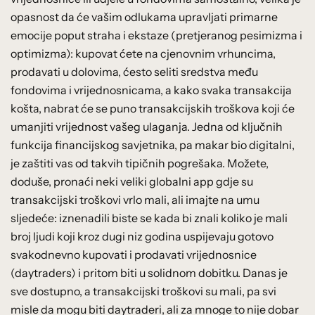
opasnost da će vašim odlukama upravljati primarne
emocije poput straha i ekstaze (pretjeranog pesimizma i
optimizma): kupovat ćete na cjenovnim vrhuncima,
prodavati u dolovima, ćesto seliti sredstva među
fondovima i vrijednosnicama, a kako svaka transakcija
košta, nabrat će se puno transakcijskih troškova koji će
umanjiti vrijednost vašeg ulaganja. Jedna od ključnih
funkcija financijskog savjetnika, pa makar bio digitalni,
je zaštiti vas od takvih tipičnih pogrešaka. Možete,
doduše, pronaći neki veliki globalni app gdje su
transakcijski troškovi vrlo mali, ali imajte na umu
sljedeće: iznenadili biste se kada bi znali koliko je mali
broj ljudi koji kroz dugi niz godina uspijevaju gotovo
svakodnevno kupovati i prodavati vrijednosnice
(daytraders) i pritom biti u solidnom dobitku. Danas je
sve dostupno, a transakcijski troškovi su mali, pa svi
misle da mogu biti daytraderi, ali za mnoge to nije dobar