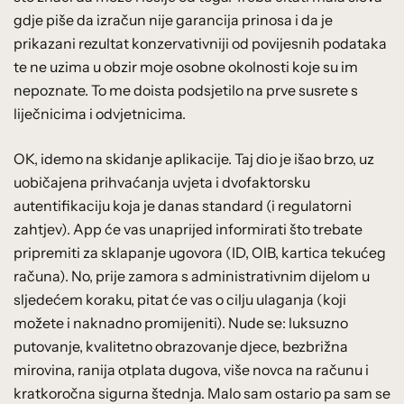
gdje piše da izračun nije garancija prinosa i da je
prikazani rezultat konzervativniji od povijesnih podataka
te ne uzima u obzir moje osobne okolnosti koje su im
nepoznate. To me doista podsjetilo na prve susrete s
liječnicima i odvjetnicima.
OK, idemo na skidanje aplikacije. Taj dio je išao brzo, uz
uobičajena prihvaćanja uvjeta i dvofaktorsku
autentifikaciju koja je danas standard (i regulatorni
zahtjev). App će vas unaprijed informirati što trebate
pripremiti za sklapanje ugovora (ID, OIB, kartica tekućeg
računa). No, prije zamora s administrativnim dijelom u
sljedećem koraku, pitat će vas o cilju ulaganja (koji
možete i naknadno promijeniti). Nude se: luksuzno
putovanje, kvalitetno obrazovanje djece, bezbrižna
mirovina, ranija otplata dugova, više novca na računu i
kratkoročna sigurna štednja. Malo sam ostario pa sam se