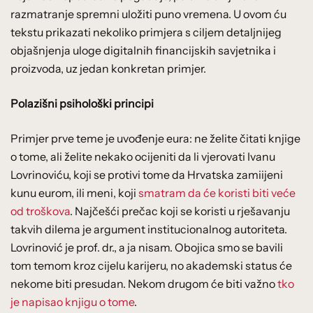
razmatranje spremni uložiti puno vremena. U ovom ću
tekstu prikazati nekoliko primjera s ciljem detaljnijeg
objašnjenja uloge digitalnih financijskih savjetnika i
proizvoda, uz jedan konkretan primjer.
Polazišni psihološki principi
Primjer prve teme je uvođenje eura: ne želite čitati knjige
o tome, ali želite nekako ocijeniti da li vjerovati Ivanu
Lovrinoviću, koji se protivi tome da Hrvatska zamiijeni
kunu eurom, ili meni, koji
smatram da će koristi biti veće
od troškova
. Najčešći prečac koji se koristi u rješavanju
takvih dilema je argument institucionalnog autoriteta.
Lovrinović je prof. dr., a ja nisam. Obojica smo se bavili
tom temom kroz cijelu karijeru, no akademski status će
nekome biti presudan. Nekom drugom će biti važno
tko
je napisao knjigu o tome
.