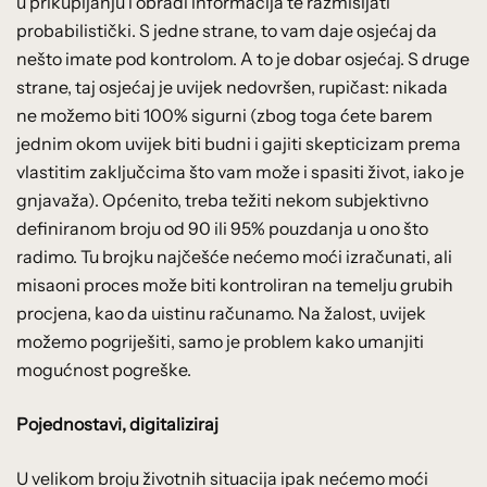
u prikupljanju i obradi informacija te razmišljati
probabilistički. S jedne strane, to vam daje osjećaj da
nešto imate pod kontrolom. A to je dobar osjećaj. S druge
strane, taj osjećaj je uvijek nedovršen, rupičast: nikada
ne možemo biti 100% sigurni (zbog toga ćete barem
jednim okom uvijek biti budni i gajiti skepticizam prema
vlastitim zaključcima što vam može i spasiti život, iako je
gnjavaža). Općenito, treba težiti nekom subjektivno
definiranom broju od 90 ili 95% pouzdanja u ono što
radimo. Tu brojku najčešće nećemo moći izračunati, ali
misaoni proces može biti kontroliran na temelju grubih
procjena, kao da uistinu računamo. Na žalost, uvijek
možemo pogriješiti, samo je problem kako umanjiti
mogućnost pogreške.
Pojednostavi, digitaliziraj
U velikom broju životnih situacija ipak nećemo moći