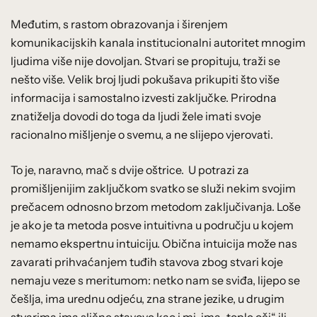
Međutim, s rastom obrazovanja i širenjem
komunikacijskih kanala institucionalni autoritet mnogim
ljudima više nije dovoljan. Stvari se propituju, traži se
nešto više. Velik broj ljudi pokušava prikupiti što više
informacija i samostalno izvesti zaključke. Prirodna
znatiželja dovodi do toga da ljudi žele imati svoje
racionalno mišljenje o svemu, a ne slijepo vjerovati.
To je, naravno, mač s dvije oštrice. U potrazi za
promišljenijim zaključkom svatko se služi nekim svojim
prečacem odnosno brzom metodom zaključivanja. Loše
je ako je ta metoda posve intuitivna u području u kojem
nemamo ekspertnu intuiciju. Obična intuicija može nas
zavarati prihvaćanjem tuđih stavova zbog stvari koje
nemaju veze s meritumom: netko nam se sviđa, lijepo se
češlja, ima urednu odjeću, zna strane jezike, u drugim
stvarima ima slične stavove kao i mi, ima „tople oči“ ili