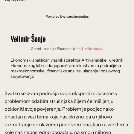
Powered by: icam.hr/genius
Velimir Šonje
Glavni urednik
/
Ekonomski lab
|
Više objava
Ekonomski analitičar, vlasnik i direktor Arhivanalitike i urednik
Ekonomskog laba s dugogodišnjim iskustvom u područjima
makroekonomske i financijske analize, ulaganja i poslovnog
savjetovanja.
Svatko se izvan područja svoje ekspertize susreće s
problemom odabira stručnjaka čijem će mišljenju
pokloniti svoje povjerenje. Problem je podjednako
prisutan u vezi tema koje nas okrznu, pa u njihovo
razmatranje ne ulažemo puno vremena, kao i u vezi tema
koje nas neposredno pogađaju, pa smo u njihovo