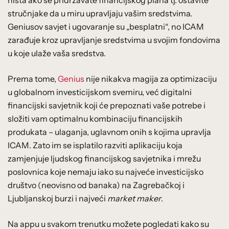
stručnjake da u miru upravljaju vašim sredstvima.
Geniusov savjet i ugovaranje su „besplatni“, no ICAM
zarađuje kroz upravljanje sredstvima u svojim fondovima
u koje ulaže vaša sredstva.
Prema tome,
Genius
nije nikakva magija za optimizaciju
u globalnom investicijskom svemiru, već digitalni
financijski savjetnik koji će prepoznati vaše potrebe i
složiti vam optimalnu kombinaciju financijskih
produkata – ulaganja, uglavnom onih s kojima upravlja
ICAM. Zato im se isplatilo razviti aplikaciju koja
zamjenjuje ljudskog financijskog savjetnika i mrežu
poslovnica koje nemaju iako su najveće investicijsko
društvo (neovisno od banaka) na Zagrebačkoj i
Ljubljanskoj burzi i najveći
market maker
.
Na appu u svakom trenutku možete pogledati kako su