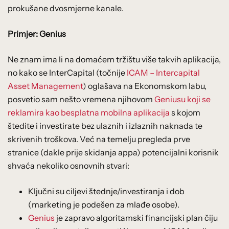
prokušane dvosmjerne kanale.
Primjer: Genius
Ne znam ima li na domaćem tržištu više takvih aplikacija,
no kako se InterCapital (točnije
ICAM – Intercapital
Asset Management
) oglašava na Ekonomskom labu,
posvetio sam nešto vremena njihovom
Geniusu koji se
reklamira kao besplatna mobilna aplikacija
s kojom
štedite i investirate bez ulaznih i izlaznih naknada te
skrivenih troškova. Već na temelju pregleda prve
stranice (dakle prije skidanja appa) potencijalni korisnik
shvaća nekoliko osnovnih stvari:
Ključni su ciljevi štednje/investiranja i dob
(marketing je podešen za mlađe osobe).
Genius
je zapravo algoritamski financijski plan čiju