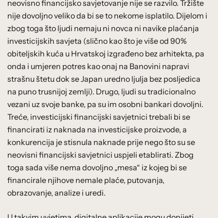
neovisno financijsko savjetovanje nije se razvilo. Tržište
nije dovoljno veliko da bi se to nekome isplatilo. Dijelom i
zbog toga što ljudi nemaju ni novca ni navike plaćanja
investicijskih savjeta (slično kao što je više od 90%
obiteljskih kuća u Hrvatskoj izgrađeno bez arhitekta, pa
onda i umjeren potres kao onaj na Banovini napravi
strašnu štetu dok se Japan uredno ljulja bez posljedica
na puno trusnijoj zemlji). Drugo, ljudi su tradicionalno
vezani uz svoje banke, pa su im osobni bankari dovoljni.
Treće, investicijski financijski savjetnici trebali bi se
financirati iz naknada na investicijske proizvode, a
konkurencija je stisnula naknade prije nego što su se
neovisni financijski savjetnici uspjeli etablirati. Zbog
toga sada više nema dovoljno „mesa“ iz kojeg bi se
financirale njihove nemale plaće, putovanja,
obrazovanje, analize i uredi.
U takvim uvjetima, digitalne aplikacije mogu donijeti