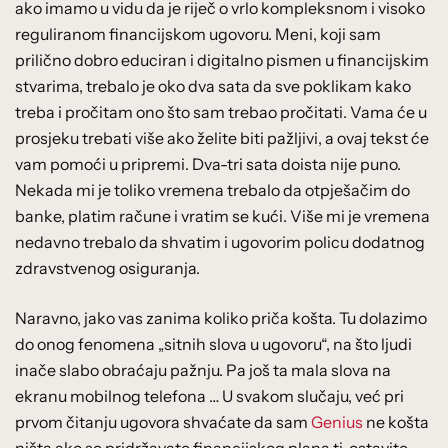
ako imamo u vidu da je riječ o vrlo kompleksnom i visoko
reguliranom financijskom ugovoru. Meni, koji sam
prilično dobro educiran i digitalno pismen u financijskim
stvarima, trebalo je oko dva sata da sve poklikam kako
treba i pročitam ono što sam trebao pročitati. Vama će u
prosjeku trebati više ako želite biti pažljivi, a ovaj tekst će
vam pomoći u pripremi. Dva-tri sata doista nije puno.
Nekada mi je toliko vremena trebalo da otpješačim do
banke, platim račune i vratim se kući. Više mi je vremena
nedavno trebalo da shvatim i ugovorim policu dodatnog
zdravstvenog osiguranja.
Naravno, jako vas zanima koliko priča košta. Tu dolazimo
do onog fenomena „sitnih slova u ugovoru“, na što ljudi
inače slabo obraćaju pažnju. Pa još ta mala slova na
ekranu mobilnog telefona … U svakom slučaju, već pri
prvom čitanju ugovora shvaćate da sam
Genius
ne košta
ništa ako se pridržavate financijskog plana tj. ostavite